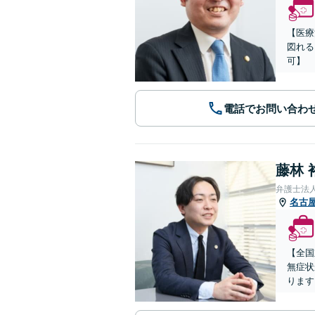
【医療
図れる
可】
電話でお問い合わ
藤林 
弁護士法
名古
【全国
無症状
ります