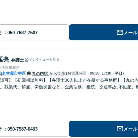
せ
メール
匡亮
弁護士
インタビューを見る
一法律事務所
県
名古屋市中区
丸の内駅
から徒歩1分
営業時間：09:30~17:30（平日）
|
談可】【初回相談無料】【弁護士30人以上が在籍する事務所】【丸の
。残業代、解雇、労働災害など。企業法務、相続、交通事故､不動産、
せ
メール