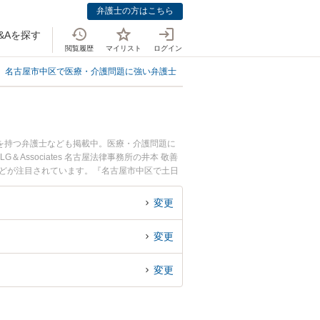
弁護士の方はこちら
&Aを探す
閲覧履歴
マイリスト
ログイン
名古屋市中区で医療・介護問題に強い弁護士
名古屋市中区で投薬ミスに強い
を持つ弁護士なども掲載中。医療・介護問題に
sociates 名古屋法律事務所の井本 敬善
などが注目されています。『名古屋市中区で土日
索したい』『初回相談無料で投薬ミスを法律相談
変更
変更
変更