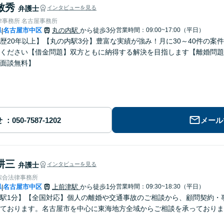
敏秀
弁護士
インタビューを見る
律事務所 名古屋事務所
県
名古屋市中区
丸の内駅
から徒歩3分
営業時間：09:00~17:00（平日）
|
歴20年以上】【丸の内駅3分】豊富な実績が強み！月に30～40件の案
ください【借金問題】双方ともに納得する解決を目指します【離婚問題
面談無料】
せ
メール
耕三
弁護士
インタビューを見る
綜合法律事務所
県
名古屋市中区
上前津駅
から徒歩1分
営業時間：09:30~18:30（平日）
|
駅1分】【全国対応】個人の離婚や交通事故のご相談から、顧問契約・
ております。名古屋市を中心に東海地方全域からご相談を承っておりま