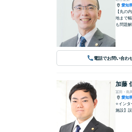
愛知
【丸の内
地まで幅
も問題解
電話でお問い合わ
加藤 
冨田・島
愛知
⭐️イン
施設】誤