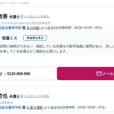
結果について詳しくは
こちら
)
敬善
弁護士
インタビューを見る
LG＆Associates 名古屋法律事務所
県
名古屋市中区
丸の内駅
から徒歩2分
営業時間：00:00~23:59（平日）
|
投薬ミス
料金表を見る
説明に納得ができない、相談している弁護士の医学知識に疑問があり、詳し
を有している弁護士がご相談をお受けします。
せ
メール
哲也
弁護士
インタビューを見る
法律事務所
県
名古屋市中区
久屋大通駅
から徒歩5分
営業時間：10:00~19:00（平日）
|