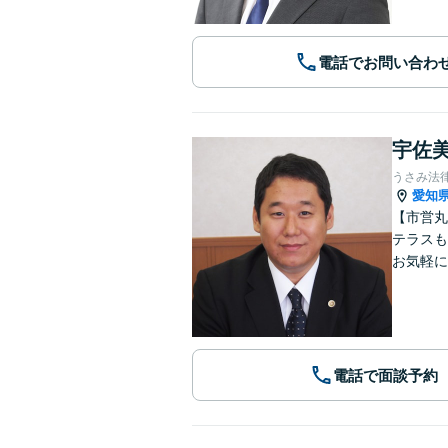
電話でお問い合わ
宇佐美
うさみ法
愛知
【市営丸
テラスも
お気軽に
電話で面談予約