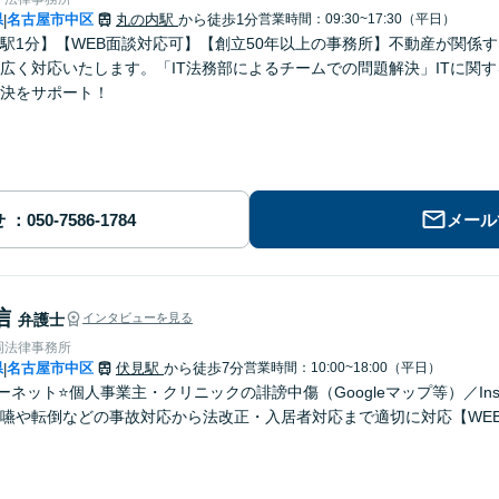
県
名古屋市中区
丸の内駅
から徒歩1分
営業時間：09:30~17:30（平日）
|
駅1分】【WEB面談対応可】【創立50年以上の事務所】不動産が関係
広く対応いたします。「IT法務部によるチームでの問題解決」ITに関
決をサポート！
せ
メール
信
弁護士
インタビューを見る
岡法律事務所
県
名古屋市中区
伏見駅
から徒歩7分
営業時間：10:00~18:00（平日）
|
ターネット⭐️個人事業主・クリニックの誹謗中傷（Googleマップ等）／In
嚥や転倒などの事故対応から法改正・入居者対応まで適切に対応【WE