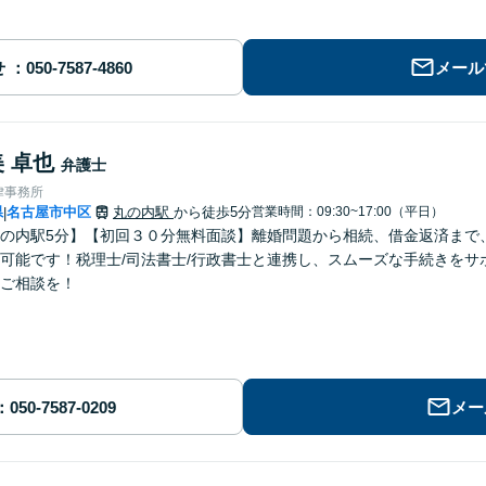
せ
メール
 卓也
弁護士
律事務所
県
名古屋市中区
丸の内駅
から徒歩5分
営業時間：09:30~17:00（平日）
|
の内駅5分】【初回３０分無料面談】離婚問題から相続、借金返済まで
可能です！税理士/司法書士/行政書士と連携し、スムーズな手続きを
ご相談を！
メー