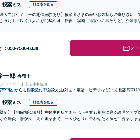
投薬ミス
料金表を見る
法人向けセミナーの開催経験あり】依頼者さまの辛いお気持ちに寄り添い、
よう尽力「医療法人の顧問契約可」転倒・誤嚥・徘徊中の事故など、介護事
せ
メー
裕一郎
弁護士
人クローバー 東京法律事務所
屋市中区
からも相談受付中
面談方法(対面・電話・ビデオなど)は応相談
営業時間
投薬ミス
料金表を見る
対応】【初回相談無料】複数事務所で断られた事案も和解に導く論理的アプ
から肝炎、肝がん、死亡事案まで、一人ひとりに合わせた方法をご提案しま
。