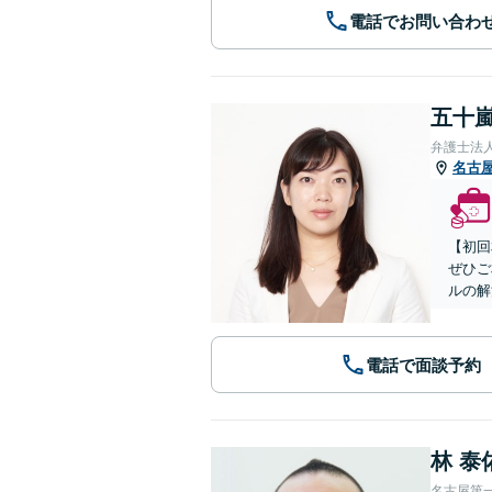
電話でお問い合わ
五十嵐
弁護士法
名古
【初回
ぜひご
ルの解
電話で面談予約
林 泰
名古屋第