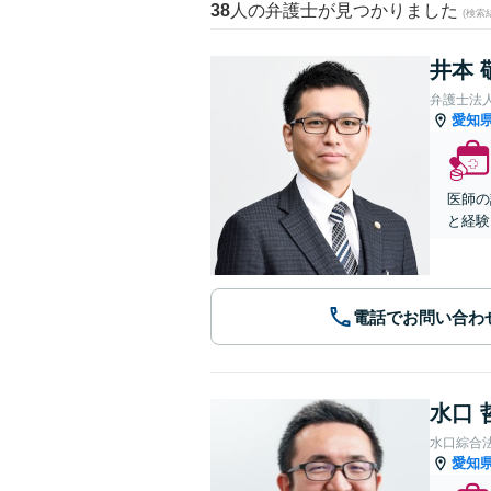
38
人の弁護士が見つかりました
(検索
井本 
弁護士法人A
愛知
医師の
と経験
電話でお問い合わ
水口 
水口綜合
愛知