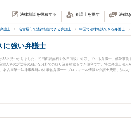
法律相談を投稿する
弁護士を探す
法律Q
弁護士
名古屋市で法律相談できる弁護士
中区で法律相談できる弁護士
スに強い弁護士
が38名見つかりました。初回面談無料や休日面談に対応している弁護士、解決事例
人科の訴訟等の細かな分野での絞り込み検索もでき便利です。特に弁護士法人ALG＆As
士、名古屋第一法律事務所の林 泰佑弁護士のプロフィール情報や弁護士費用、強み
に弁護士に相談したい』『投薬ミスのトラブル解決の実績豊富な近くの弁護士を検
い』などでお困りの相談者さんにおすすめです。