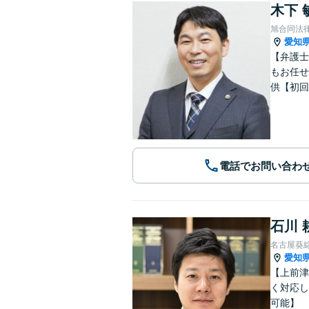
木下 
旭合同法
愛知
【弁護士
もお任せ
供【初回
電話でお問い合わ
石川 
名古屋葵
愛知
【上前津
く対応し
可能】