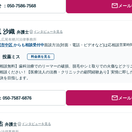
せ
メール
 沙織
弁護士
インタビューを見る
人広尾有栖川法律事務所
屋市中区
からも相談受付中
面談方法(対面・電話・ビデオなど)は応相談
営業時間
投薬ミス
料金表を見る
相談無料】歯科治療でのリーマーの破損、脱毛やシミ取りでの火傷などクリ
相談ください！【医療法人の法務・クリニックの顧問経験あり】実情に即し
決を目指します。
メール
佑
弁護士
インタビューを見る
一法律事務所