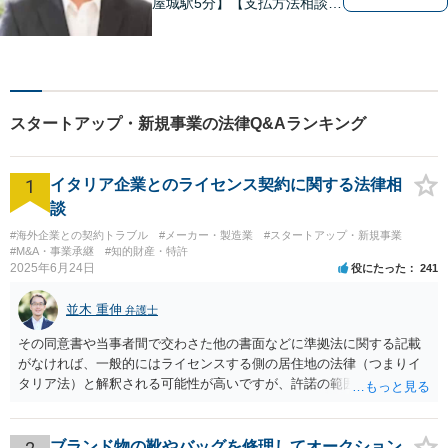
屋城駅5分】【支払方法相談
可/分割/後払い】依頼者の悩み
に対して真摯に向き合い、誠
実かつ実直に業務を行うこと
を心がけております。土日
祝・夜間の対応可能です。遠
スタートアップ・新規事業の法律Q&Aランキング
慮なくお気軽にお問合せくだ
さい。
1
イタリア企業とのライセンス契約に関する法律相
談
#海外企業との契約トラブル
#メーカー・製造業
#スタートアップ・新規事業
#M&A・事業承継
#知的財産・特許
2025年6月24日
役にたった
241
並木 重伸
弁護士
その同意書や当事者間で交わさた他の書面などに準拠法に関する記載
がなければ、一般的にはライセンスする側の居住地の法律（つまりイ
タリア法）と解釈される可能性が高いですが、許諾の範囲が日本国内
に限定されているなどの事情がある場合には、日本法となる可能性も
あります。 なお、仮に日本法になるとしても、新しい会社との間で契
約が有効かどうかは、ライセンスされた権利の種類（著作権、商標
ブランド物の靴やバッグを修理してオークション