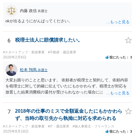
内藤 政信
弁護士
okが出るようにがんばってください。
6
税理士法人に賠償請求したい。
#スタートアップ・新規事業
#不動産・建設業界
2026年2月6日
役にたった
3
松本 翔馬
弁護士
大変お困りのことと思います。 依頼者が税理士と契約して、依頼内容
を税理士に対して的確に伝えていたにもかかわらず、税理士が対応を
放置した結果消費税の還付が受けられなかった場合には、賠償請求で
きる余地があります。 本件では、 ①過誤があった業務が契約範囲内で
あるか否かという問題 ②税理士本人が税務業務をしていなかったとい
う税理士職務の妥当性の問題 ③クライアントが誤って簡易課税届出書
7
2018年の仕事のミスで全額返金したにもかかわら
を提出していたところ、税理士が課税方式の確認をしなかった問題 と
ず、当時の取引先から執拗に対応を求められる
いう課題があります。 ①については、 税理士が責任を持つのは契約に
#スタートアップ・新規事業
#IT・通信業界
#個人事業主・フリーランス
明記された委任事務に限定されるのが原則です。 サービスとして委任
2025年8月18日
役にたった
3
事務外の税務相談に応じた結果、その責任を負う場合もゼロではあり