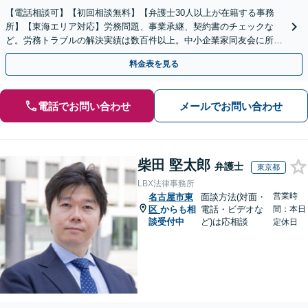
【電話相談可】【初回相談無料】【弁護士30人以上が在籍する事務
所】【東海エリア対応】労務問題、事業承継、契約書のチェックな
ど。労務トラブルの解決実績は数百件以上。中小企業家同友会に所属
しセミナー講師なども担当【初回相談無料】
料金表を見る
電話でお問い合わせ
メールでお問い合わせ
柴田 堅太郎
弁護士
東京都
LBX法律事務所
営業時
名古屋市東
面談方法(対面・
区
からも相
電話・ビデオな
間：本日
談受付中
ど)は応相談
定休日