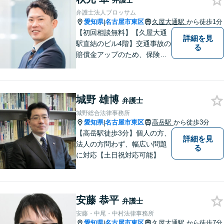
弁護士
弁護士法人ブロッサム
愛知県
名古屋市東区
久屋大通駅
から徒歩1分
|
【初回相談無料】【久屋大通
詳細を見
駅直結のビル4階】交通事故の
る
賠償金アップのため、保険会
社と粘り強く交渉。死亡事故
の対応実績豊富。【スタート
アップ支援に注力】最良の経
城野 雄博
営判断ができるよう、法的側
弁護士
面からバックアップします
城野総合法律事務所
【電話相談可】【オンライン
愛知県
名古屋市東区
高岳駅
から徒歩3分
|
面談対応】
【高岳駅徒歩3分】個人の方、
詳細を見
法人の方問わず、幅広い問題
る
に対応【土日祝対応可能】
安藤 恭平
弁護士
安藤・中尾・中村法律事務所
愛知県
名古屋市東区
久屋大通駅
から徒歩7分
|