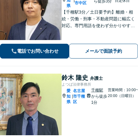
知
|
日定休日
ら徒歩3分
市中区
県
【千種駅3分／土日要予約】離婚・相
続・労働・刑事・不動産問題に幅広く
対応。専門用語を使わず分かりやすく
ご説明します。「話しやすい」と評判
の弁護士が、あなたが気づいていない
最適な解決策まで、期待を超える「必
電話でお問い合わせ
メールで面談予約
要十分以上」のサポートをご提供しま
す。
鈴木 隆史
弁護士
よつば法律事務所
千種駅
営業時間：10:00~
愛
名古屋
20:00（日曜日）
知
市千種
から徒歩
|
県
区
1分