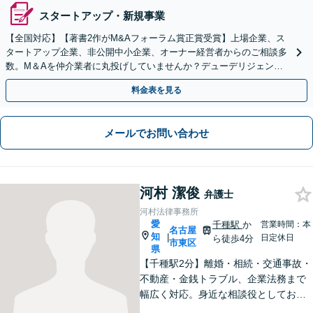
スタートアップ・新規事業
【全国対応】【著書2作がM&Aフォーラム賞正賞受賞】上場企業、ス
タートアップ企業、非公開中小企業、オーナー経営者からのご相談多
数。M＆Aを仲介業者に丸投げしていませんか？デューデリジェンス
や契約書作成・交渉はお任せください【初回無料】
料金表を見る
メールでお問い合わせ
河村 潔俊
弁護士
河村法律事務所
愛
千種駅
か
営業時間：本
名古屋
知
|
日定休日
ら徒歩4分
市東区
県
【千種駅2分】離婚・相続・交通事故・
不動産・金銭トラブル、企業法務まで
幅広く対応。身近な相談役としてお悩
みをじっくり伺い、わかりやすくご説