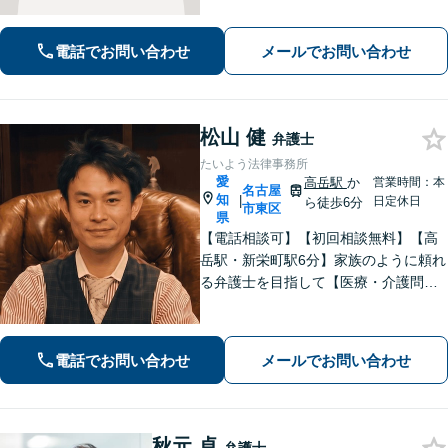
明します。平穏な日常を取り戻すた
め、まずは気軽にご相談ください。
電話でお問い合わせ
メールでお問い合わせ
【土日祝対応可、夜間対応可】【オン
ライン対応可】
松山 健
弁護士
たいよう法律事務所
愛
高岳駅
か
営業時間：本
名古屋
知
|
日定休日
ら徒歩6分
市東区
県
【電話相談可】【初回相談無料】【高
岳駅・新栄町駅6分】家族のように頼れ
る弁護士を目指して【医療・介護問
題】医療事故の経験豊富。慰謝料請
求、事故調査など対応【不動産・住ま
い】不動産は高額な財産が関わる問
電話でお問い合わせ
メールでお問い合わせ
題。関連士業と連携し、円滑な解決を
目指します
秋元 卓