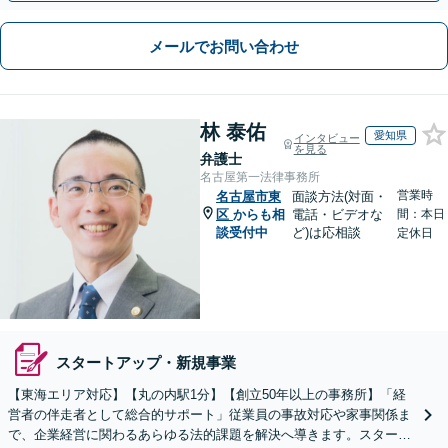
メールでお問い合わせ
林 泰佑
愛知県
インタビュー
を見る
弁護士
名古屋第一法律事務所
営業時
名古屋市東
面談方法(対面・
区
からも相
電話・ビデオな
間：本日
談受付中
ど)は応相談
定休日
スタートアップ・新規事業
【東海エリア対応】【丸の内駅1分】【創立50年以上の事務所】「経
営者の伴走者として総合的サポート」従業員の事故対応や家事関係ま
で、企業経営に関わるあらゆる法的課題を解決へ導きます。スタート