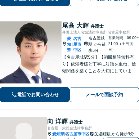
言】不動産業者や司法書士とも連携可
尾髙 大輝
弁護士
弁護士法人名城法律事務所 名古屋事務所
名古屋城
営業時間：09:00~
愛
名古
21:00（土日祝
知
屋市
駅
から徒
|
県
中区
日）
歩5分
【名古屋城駅5分】【初回相談無料有
り】依頼者様と丁寧に対話を重ね、信
頼関係を築くことを大切にしていま
す。離婚・男女問題、刑事事件、労働
問題（企業側／労働者側）のご相談は
お任せください。納得感の高い、最善
電話でお問い合わせ
メールで面談予約
の解決を目指して尽力いたします【土
日祝対応可】
向 洋輝
弁護士
名古屋・栄総合法律事務所
愛知県
名古屋市中区
矢場町駅
から徒歩9分
|