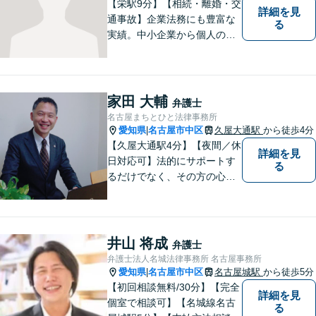
【栄駅9分】【相続・離婚・交
詳細を見
通事故】企業法務にも豊富な
る
実績。中小企業から個人の方
まで幅広い法律問題に対応
し、一人ひとりのご事情に寄
り添った解決を目指します。
お困りのことがございました
家田 大輔
弁護士
ら、まずはお気軽にご相談く
名古屋まちとひと法律事務所
ださい。
愛知県
名古屋市中区
久屋大通駅
から徒歩4分
|
【久屋大通駅4分】【夜間／休
詳細を見
日対応可】法的にサポートす
る
るだけでなく、その方の心に
寄り添って最良の解決を目指
すという事務所の伝統を大切
に、日々、業務に取り組んで
います。【地域に根ざした弁
井山 将成
弁護士
護士】離婚問題／相続問題／
弁護士法人名城法律事務所 名古屋事務所
交通事故など幅広い法律トラ
愛知県
名古屋市中区
名古屋城駅
から徒歩5分
|
ブルに対応。
【初回相談無料/30分】【完全
詳細を見
個室で相談可】【名城線名古
る