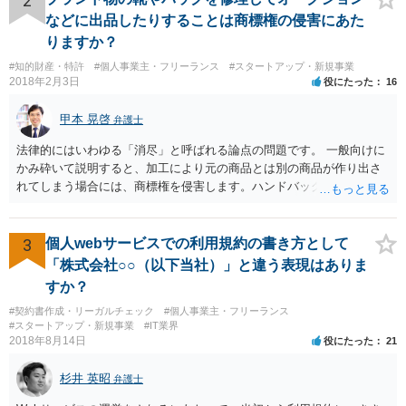
2
権、特許権など）や契約の時期などを見て判断する必要があります。
などに出品したりすることは商標権の侵害にあた
いずれにせよ具体的事情が分からないと確定的な回答は難しいと思わ
りますか？
れますので、弁護士に直接相談されることをお勧めします。
#知的財産・特許
#個人事業主・フリーランス
#スタートアップ・新規事業
2018年2月3日
役にたった
16
甲本 晃啓
弁護士
法律的にはいわゆる「消尽」と呼ばれる論点の問題です。 一般向けに
かみ砕いて説明すると、加工により元の商品とは別の商品が作り出さ
れてしまう場合には、商標権を侵害します。ハンドバッグをポーチに
リメイクするなどの場合です。他方で、単なる性能や品質を維持する
ための加工（一般にいう修理）は、商標権を侵害しません。 商標権者
は、その商品を売ったときに対価を回収しているので、商標権は用い
3
個人webサービスでの利用規約の書き方として
尽くされている（用尽、消尽といいます。）と解釈されます。他方
「株式会社○○（以下当社）」と違う表現はありま
で、商標権者の預かり知らないところで、販売した商品から別の商品
すか？
（コピー品やリメイク品）が作りだされてしまうと、その商品が仮に
#契約書作成・リーガルチェック
#個人事業主・フリーランス
酷い品質であれば、商標権者のブランドイメージが傷ついてしまいま
#スタートアップ・新規事業
#IT業界
すし、その証商標権者にクレームが来てしまいますので、商標権を侵
2018年8月14日
役にたった
21
害します。その商品が流通すれば商標権（ロゴマーク等）に対する一
般消費者の信頼も害することになります。また、本来商標権者に入る
杉井 英昭
弁護士
べき利益が入らないことになります。 修理だけではそのような問題は
生じません。