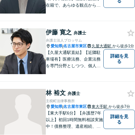
る
在籍で、あらゆる観点から丁
寧にサポート。他士業連携で
スムーズな手続きが叶いま
す。法律問題でお困りの方
伊藤 寛之
は、一度ご相談ください。
弁護士
【当日・休日・夜間相談可】
弁護士法人ブロッサム
愛知県
名古屋市東区
久屋大通駅
から徒歩1分
|
【久屋大通駅直結】【近隣駐
詳細を見
車場有】医療法務、企業法務
る
を専門分野としつつ、個人の
方のご相談（交通事故、労災
事故、遺産分割、労働紛争、
損賠請求等）にも幅広く対応
林 裕文
しております。ぜひお気軽に
弁護士
ご相談ください。https://www.
主税町法律事務所
blsm-lpc.com
愛知県
名古屋市東区
東大手駅
から徒歩7分
|
【東大手駅6分】【弁護歴7年
詳細を見
以上】初回1時間無料相談実施
る
中！債務整理、遺産相続、離
婚分野で実績多数の弁護士。