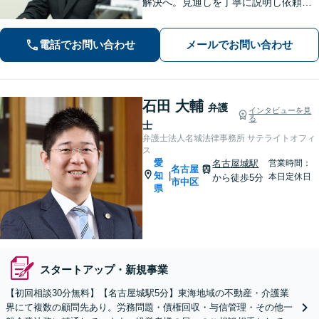
解決へ。見通しを丁寧に説明し依頼者
の方が望む解決へと導きます【インタ
ーネット問題】【久屋大通駅徒歩4分】
電話でお問い合わせ
メールでお問い合わせ
石田 大輔
弁護
インタビューを見
る
士
弁護士法人名城法律事務所 サテライトオフィ
ス
愛
名古屋城駅
営業時間：
名古屋
知
|
本日定休日
から徒歩5分
市中区
県
スタートアップ・新規事業
【初回相談30分無料】【名古屋城駅5分】東海地域の不動産・介護業
界にて複数の顧問先あり。労務問題・債権回収・与信管理・その他一