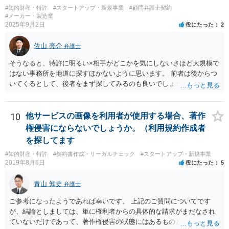
事業者が関与していると評価され「事業者による表示（広告）」と判
#知的財産・特許
#スタートアップ・新規事業
#顧問弁護士契約
断される余地は残るといえるでしょう。 あくまで、自身の嗜好に基づ
#メーカー・製造業
く、自主的なレビューでなければステマ規制にひっかかる可能性があ
2025年9月2日
役にたった
2
るのです。 ※消費者庁のステマ規制の運用ガイドラインであるhttps://
www.caa.go.jp/policies/policy/representation/fair_labeling/guideline/ass
佐山 亮介
弁護士
ets/representation_cms216_230328_03.pdf の５頁（イ）、２（１）参
照
そうなると、特許に明るい×相手がどこかを気にしないさほど大規模で
はない事務所を地道に探すほかないように思います。 前者は後からつ
いてくるとして、後者をまず探してみるのも良いでしょう。
10
他サービスの画像を利用者が使用する場合、著作
権侵害にならないでしょうか。（利用規約作成者
を探してます
#知的財産・特許
#契約書作成・リーガルチェック
#スタートアップ・新規事業
2019年8月6日
役にたった
5
青山 知史
弁護士
ご参考になったようであれば幸いです。 上記のご質問についてです
が、結論としましては、単に権利者からの具体的な請求がまだなされ
ていないだけであって、著作権侵害の状態にはあるものと思慮いたし