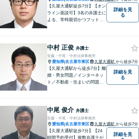
【久屋大通駅徒歩7分】【オン
詳細を見
ライン面談可】3名の弁護士に
る
よる、常時親切かつフットワ
ークの軽い対応をいたしま
す。借金・相続・インターネ
ット問題はお任せください。
中村 正俊
隣接士業や不動産会社との緊
弁護士
密な連携を実現！【初回相談
安藤・中尾・中村法律事務所
無料】
愛知県
名古屋市東区
久屋大通駅
から徒歩7分
|
【久屋大通駅から徒歩7分】離
詳細を見
婚・男女問題／インターネッ
る
ト／不動産・住まいの問題に
注力しております。依頼者さ
まのお悩みをしっかりとヒア
リングし、これまで得た知見
中尾 俊介
をもとに柔軟に対応いたしま
弁護士
す。まずはご相談ください。
安藤・中尾・中村法律事務所
【土日祝、夜間の相談可】
愛知県
名古屋市東区
久屋大通駅
から徒歩7分
|
【久屋大通駅徒歩7分】【24
詳細を見
時間予約受付】複数弁護士が