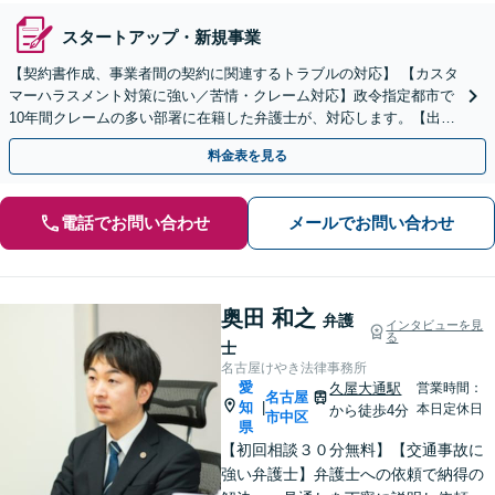
スタートアップ・新規事業
【契約書作成、事業者間の契約に関連するトラブルの対応】 【カスタ
マーハラスメント対策に強い／苦情・クレーム対応】政令指定都市で
10年間クレームの多い部署に在籍した弁護士が、対応します。【出張
相談・WEB面談対応】【休日・夜間相談可】
料金表を見る
電話でお問い合わせ
メールでお問い合わせ
奥田 和之
弁護
インタビューを見
る
士
名古屋けやき法律事務所
愛
久屋大通駅
営業時間：
名古屋
知
|
本日定休日
から徒歩4分
市中区
県
【初回相談３０分無料】【交通事故に
強い弁護士】弁護士への依頼で納得の