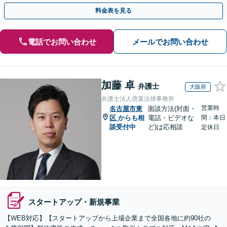
アップから中小企業まで幅広く対応【休日・夜間相談可】
料金表を見る
電話でお問い合わせ
メールでお問い合わせ
加藤 卓
弁護士
大阪府
弁護士法人啓葉法律事務所
営業時
名古屋市東
面談方法(対面・
区
からも相
電話・ビデオな
間：本日
談受付中
ど)は応相談
定休日
スタートアップ・新規事業
【WEB対応】【スタートアップから上場企業まで全国各地に約90社の