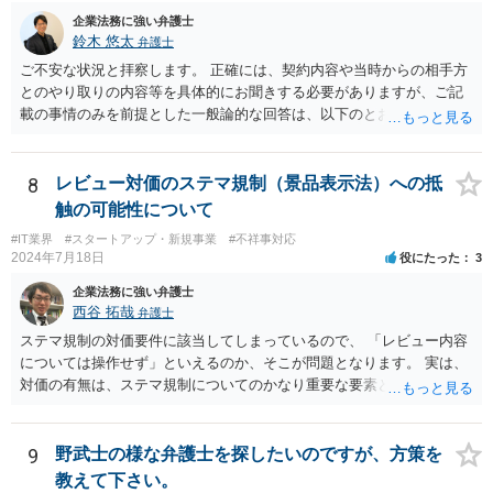
ませんが、責任追及するハードルはかなり上がります。 ②について
企業法務に強い弁護士
は、 実際上、税理士事務所では事務員が顧客対応することが多いと聞
鈴木 悠太
弁護士
きます。 そのため、メールに税理士が参加していないことや直接面談
ご不安な状況と拝察します。 正確には、契約内容や当時からの相手方
していないことをもって賠償請求の理由とすることは現実問題として
とのやり取りの内容等を具体的にお聞きする必要がありますが、ご記
は難しい可能性があります。 ③については、 税理士が、契約上の委任
載の事情のみを前提とした一般論的な回答は、以下のとおりです。 ①
事務外の税務相談をサービスで実施していた場合は、税理士側から積
相手方が主張し得た損害賠償請求権は、すでに消滅時効（2020年改正
極的に課税方式を確認しなければならないという程度の注意義務は認
前の商事消滅時効、不法行為消滅時効）にかかっている可能性が高い
められにくいのではないかと思います。 もっとも、顧問契約締結当初
です。 ②相手方の報告要求については、法的には従う義務はないでし
8
レビュー対価のステマ規制（景品表示法）への抵
から本件法人設立の相談についても依頼しており委任事務に含まれて
ょう。 ③すでに対応は完了しており、もし相手方から今後具体的な法
触の可能性について
いたと主張できる事情がある場合には、上記より幾分有利に進められ
的請求ないし措置がなされれば改めて検討するという方針でもよいよ
るかと思います。 より詳細な検討は、個別に法律事務所に問い合わせ
#IT業界
#スタートアップ・新規事業
#不祥事対応
うに思われます。
2024年7月18日
役にたった
3
て法律相談されるとよいでしょう。
企業法務に強い弁護士
西谷 拓哉
弁護士
ステマ規制の対価要件に該当してしまっているので、 「レビュー内容
については操作せず」といえるのか、そこが問題となります。 実は、
対価の有無は、ステマ規制についてのかなり重要な要素となります。
近時ステマ規制で初の行政処分を受けたケースは、高評価を付けるこ
とを条件に割り引くサービスを提供していたケースですが、 明示的に
高評価と指示していなくても、全件報酬を支払うことを約してレビュ
9
野武士の様な弁護士を探したいのですが、方策を
ーをさせるということになれば、結局はそれはレビュー内容について
教えて下さい。