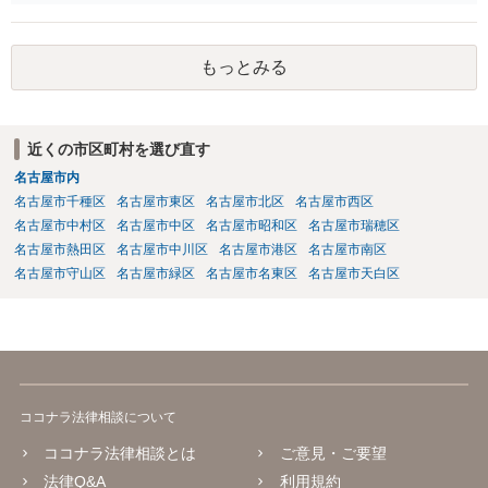
ます。 例えば、大手のECサイトの規約を見ますと、各投稿者によるコ
ンテンツの投稿については、適法か否かも含め、投稿者で自己責任で
行うものとし、サイトとしては責任を持たない旨の規定がなされてい
もっとみる
ることがあります。 利用者も多いため、サイトとして投稿画像等のチ
ェックは行えないことから、自己責任で判断して行動するように求め
た規定と思慮いたします。 この結果、画像投稿の時点では、サイトに
おいて事前チェックがなされるわけではないため、著作権侵害となる
近くの市区町村を選び直す
ような画像もそのまま投稿されてしまい、結果として、権利者から削
名古屋市内
除や損害賠償等の請求がなされるまで、事実上、その投稿状態が残っ
たままになっているものと思われます。 こうした無断転載の件数は多
名古屋市千種区
名古屋市東区
名古屋市北区
名古屋市西区
く、また、本人の特定にも時間や費用がかかることから、全ての無断
名古屋市中村区
名古屋市中区
名古屋市昭和区
名古屋市瑞穂区
転載に対しては、権利者が対応できていないという実情があるものと
名古屋市熱田区
名古屋市中川区
名古屋市港区
名古屋市南区
思われます。 もっとも、著作権者として承諾をしているのでない限
名古屋市守山区
名古屋市緑区
名古屋市名東区
名古屋市天白区
り、請求が現時点でないとしても、著作権侵害となることに変わりは
ありません。 そのため、著作権者が、本人の特定や具体的な請求に動
いてきた場合には、こうした無断転載をしていると、権利侵害の責任
を問われることになり、結果として、賠償等をしなければならない事
態にもなります。 このように、ECサイト等における画像転載等は、適
法な状態とは必ずしも言い難く、権利者の行動次第では責任が生じか
ココナラ法律相談について
ねないものですので、やはりこうした無断転載は控えた方が安全かと
思慮いたします。
ココナラ法律相談とは
ご意見・ご要望
法律Q&A
利用規約