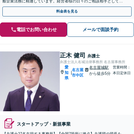
般企業法務に精通しています。経営者様の日々のご相談相手として、
法務面から経営を支えます。単発のご依頼も承ります。
料金表を見る
電話でお問い合わせ
メールで面談予約
正木 健司
弁護士
弁護士法人名城法律事務所 名古屋事務所
愛
名古屋城駅
営業時間：
名古屋
知
|
本日定休日
から徒歩5分
市中区
県
スタートアップ・新規事業
【弁護士27名在籍する事務所】【全国7箇所に拠点】弁護団の団長を