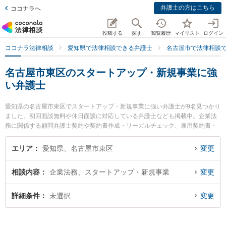
弁護士の方はこちら
ココナラへ
投稿する
探す
閲覧履歴
マイリスト
ログイン
ココナラ法律相談
愛知県で法律相談できる弁護士
名古屋市で法律相談
名古屋市東区のスタートアップ・新規事業に強
い弁護士
愛知県の名古屋市東区でスタートアップ・新規事業に強い弁護士が9名見つかり
ました。初回面談無料や休日面談に対応している弁護士なども掲載中。企業法
務に関係する顧問弁護士契約や契約書作成・リーガルチェック、雇用契約書・
就業規則作成等の細かな分野での絞り込み検索もでき便利です。特に河村法律
事務所の河村 潔俊弁護士やたいよう法律事務所の松山 健弁護士、弁護士法人ブ
エリア
愛知県、名古屋市東区
変更
ロッサムの秋元 卓弁護士のプロフィール情報や弁護士費用、強みなどが注目さ
れています。『名古屋市東区で土日や夜間に発生したスタートアップ・新規事
相談内容
企業法務、スタートアップ・新規事業
変更
業のトラブルを今すぐに弁護士に相談したい』『スタートアップ・新規事業の
トラブル解決の実績豊富な近くの弁護士を検索したい』『初回相談無料でスタ
ートアップ・新規事業を法律相談できる名古屋市東区内の弁護士に相談予約し
詳細条件
未選択
変更
たい』などでお困りの相談者さんにおすすめです。