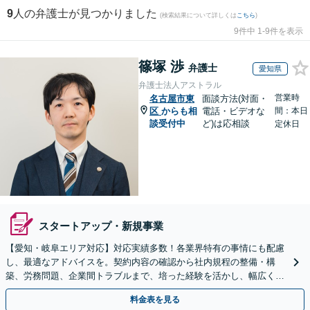
9
人の弁護士が見つかりました
(検索結果について詳しくは
こちら
)
9件中 1-9件を表示
篠塚 渉
弁護士
愛知県
弁護士法人アストラル
営業時
名古屋市東
面談方法(対面・
区
からも相
電話・ビデオな
間：本日
談受付中
ど)は応相談
定休日
スタートアップ・新規事業
【愛知・岐阜エリア対応】対応実績多数！各業界特有の事情にも配慮
し、最適なアドバイスを。契約内容の確認から社内規程の整備・構
築、労務問題、企業間トラブルまで、培った経験を活かし、幅広く対
応いたします【オンライン面談OK（顧問締結後）】
料金表を見る