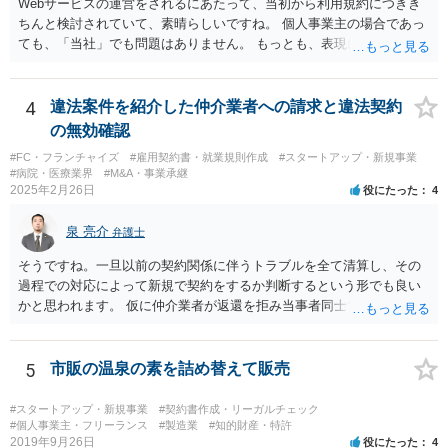
Webサービスの運営をされるにあたって、当初から利用規約につきき
ちんと検討されていて、素晴らしいですね。 個人事業主の場合であっ
ても、「当社」でも問題はありません。 もっとも、表現に違和感があ
るというのであれば、屋号を使うとよいでしょう。 例えば、田中一郎
さんが「ABCウェブサービス」の屋号で事業を運営する際には、「当
社」の代わりに「ABCウェブサービス」とか「ABCWS」を使う等で
4
違法案件を紹介した仲介業者への請求と違法契約
す。
の無効確認
#FC・フランチャイズ
#雇用契約書・就業規則作成
#スタートアップ・新規事業
#病院・医療業界
#M&A・事業承継
2025年2月26日
役にたった
4
泉 亮介
弁護士
そうですね。一旦以前の契約関係に伴うトラブルを全て清算し、その
過程での対応によって新規で契約をするか判断するという形でも良い
かと思われます。 仮に仲介業者が返還を拒み当事者同士での解決が困
難となった場合は個別に弁護士に相談されると良いでしょう。
5
市販の温泉の素を詰め替えて販売
#スタートアップ・新規事業
#契約書作成・リーガルチェック
#個人事業主・フリーランス
#製造業
#知的財産・特許
2019年9月26日
役にたった
4