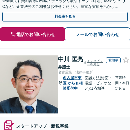
企業顧問】契約書等の作成・チェックや取引トラブル対応、M&AやIP
Oなど、企業法務のご相談はお任せください。豊富な実績を活かし的
確に対応を進めてまいります。
料金表を見る
電話でお問い合わせ
メールでお問い合わせ
中川 匡亮
愛知県
インタビュ
ーを見る
弁護士
名古屋第一法律事務所
営業時
名古屋市東
面談方法(対面・
区
からも相
電話・ビデオな
間：本日
談受付中
ど)は応相談
定休日
スタートアップ・新規事業