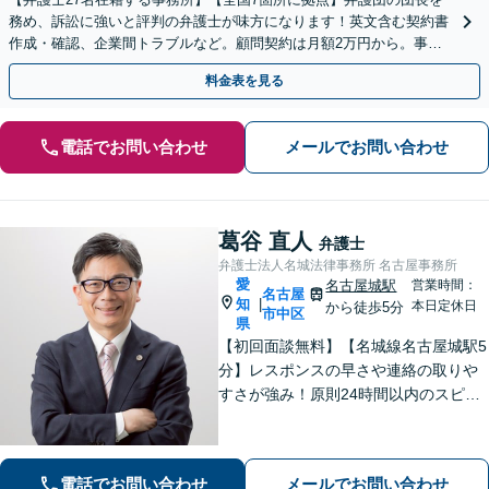
務め、訴訟に強いと評判の弁護士が味方になります！英文含む契約書
作成・確認、企業間トラブルなど。顧問契約は月額2万円から。事業
成長を法的側面より支援いたします【ビデオ面談可】
料金表を見る
電話でお問い合わせ
メールでお問い合わせ
葛谷 直人
弁護士
弁護士法人名城法律事務所 名古屋事務所
愛
名古屋城駅
営業時間：
名古屋
知
|
本日定休日
から徒歩5分
市中区
県
【初回面談無料】【名城線名古屋城駅5
分】レスポンスの早さや連絡の取りや
すさが強み！原則24時間以内のスピー
ド対応を心がけています【離婚・男女
問題】親権／慰謝料／財産分与／養育
費など幅広く対応できます【相続遺
電話でお問い合わせ
メールでお問い合わせ