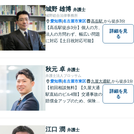
なく、お気持ちにも寄り添
い、丁寧な説明と迅速な対応
城野 雄博
弁護士
を心がけております。【完全
城野総合法律事務所
個室】【法テラス利用可】
愛知県
名古屋市東区
高岳駅
から徒歩3分
|
【高岳駅徒歩3分】個人の方、
詳細を見
法人の方問わず、幅広い問題
る
に対応【土日祝対応可能】
秋元 卓
弁護士
弁護士法人ブロッサム
愛知県
名古屋市東区
久屋大通駅
から徒歩1分
|
【初回相談無料】【久屋大通
詳細を見
駅直結のビル4階】交通事故の
る
賠償金アップのため、保険会
社と粘り強く交渉。死亡事故
の対応実績豊富。【スタート
アップ支援に注力】最良の経
営判断ができるよう、法的側
江口 潤
弁護士
面からバックアップします