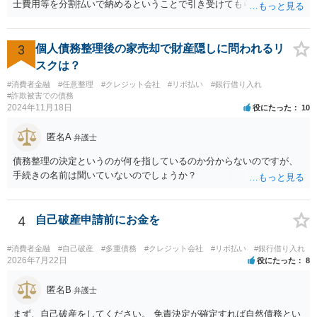
士費用等を分割払いで納めるということで引き受けてもらえないか確
認するとよいでしょう。 「借り入れ出来る限界」までの生活というの
は、負債が拡大するだけになるのでお勧めできませんが あとは、相談
者様のご判断になると思いますので、私からのアドバイスは一旦これ
3
個人債務整理後の家売却で財産隠しに問われるリ
で終わりとさせていただきます。
スクは？
#消費者金融
#任意整理
#クレジット会社
#リボ払い
#銀行借り入れ
#詐欺被害での債務
2024年11月18日
役にたった
10
匿名A
弁護士
債務整理の決定というのが何を指しているのか分からないのですが、
手続きの名前は聞いていないのでしょうか？
4
自己破産申請前にお金を
#消費者金融
#自己破産
#多重債務
#クレジット会社
#リボ払い
#銀行借り入れ
2026年7月22日
役にたった
8
匿名B
弁護士
まず、自己破産をしてください。 免責決定が確定すれば自然債務とい