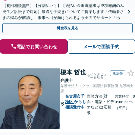
【初回相談無料】【分割払い可】【過払い金返還請求は成功報酬のみ
発生／訴訟まで対応】最適な手続きについてご提案します！依頼者さ
まの悩みが解消し、未来へ目が向けられるよう全力でサポート「迅速
丁寧な対応で、信頼関係を重視」【夜間相談可（要相談）】
料金表を見る
電話でお問い合わせ
メールで面談予約
榎本 哲也
東京都
インタビュ
ーを見る
弁護士
弁護士法人エクセル国際法律事務所 九段南支
店
名古屋市千
面談方法(対
営業時間：0
種区
からも
面・電話・ビデ
0:00~23:59
相談受付中
オなど)は応相
（平日）
談