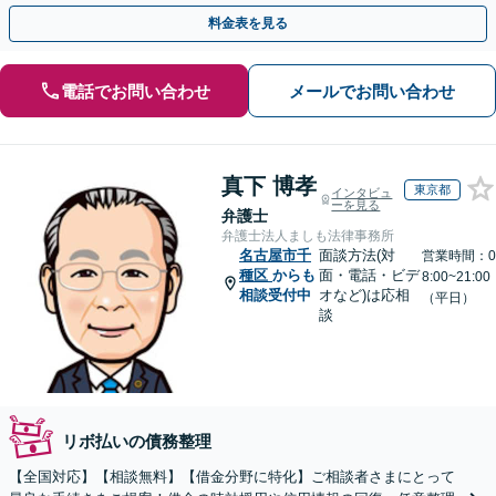
て直しまで丁寧に寄り添います。【法人・個人】
料金表を見る
電話でお問い合わせ
メールでお問い合わせ
真下 博孝
東京都
インタビュ
ーを見る
弁護士
弁護士法人ましも法律事務所
名古屋市千
面談方法(対
営業時間：0
種区
からも
面・電話・ビデ
8:00~21:00
相談受付中
オなど)は応相
（平日）
談
リボ払いの債務整理
【全国対応】【相談無料】【借金分野に特化】ご相談者さまにとって