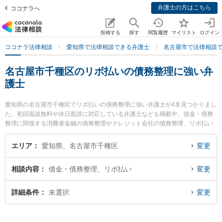
弁護士の方はこちら
ココナラへ
投稿する
探す
閲覧履歴
マイリスト
ログイン
ココナラ法律相談
愛知県で法律相談できる弁護士
名古屋市で法律相談
名古屋市千種区のリボ払いの債務整理に強い弁
護士
愛知県の名古屋市千種区でリボ払いの債務整理に強い弁護士が4名見つかりまし
た。初回面談無料や休日面談に対応している弁護士なども掲載中。借金・債務
整理に関係する消費者金融の債務整理やクレジット会社の債務整理、リボ払い
の債務整理等の細かな分野での絞り込み検索もでき便利です。特によつば法律
事務所の鈴木 隆史弁護士や星ヶ丘法律事務所の宮城 佳典弁護士、弁護士法人名
エリア
愛知県、名古屋市千種区
変更
古屋北法律事務所 ちくさ事務所の村上 光平弁護士のプロフィール情報や弁護士
費用、強みなどが注目されています。『名古屋市千種区で土日や夜間に発生し
相談内容
借金・債務整理、リボ払い
変更
たリボ払いの債務整理のトラブルを今すぐに弁護士に相談したい』『リボ払い
の債務整理のトラブル解決の実績豊富な近くの弁護士を検索したい』『初回相
談無料でリボ払いの債務整理を法律相談できる名古屋市千種区内の弁護士に相
詳細条件
未選択
変更
談予約したい』などでお困りの相談者さんにおすすめです。