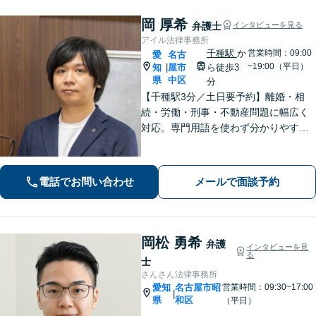
岡 厚希
弁護士
インタビューを見る
アイル法律事務所
千種駅
か
営業時間：09:00
愛
名古
~19:00（平日）
知
屋市
ら徒歩3
|
県
中区
分
【千種駅3分／土日要予約】離婚・相
続・労働・刑事・不動産問題に幅広く
対応。専門用語を使わず分かりやすく
ご説明します。「話しやすい」と評判
の弁護士が、あなたが気づいていない
最適な解決策まで、期待を超える「必
電話でお問い合わせ
メールで面談予約
要十分以上」のサポートをご提供しま
す。
岡松 勇希
弁護
インタビューを見
る
士
さんさん法律事務所
愛知
名古屋市昭
営業時間：09:30~17:00
|
県
和区
（平日）