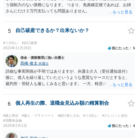
う強制力のない債務になります。 つまり、免責確定後であれば、お姉
さんにだけ２万円支払っても問題ありません。
5
自己破産できるか？出来ないか？
#リボ払い
#自己破産
2023年11月26日
役にたった
5
借金・債務整理に強い弁護士
髙橋 俊太
弁護士
詳細な事実関係が不明ではありますが、弁護士介入（受任通知送付）
後に、借入を繰り返していたというような悪質なケースだとすると、
裁判所・管財人も厳しくみると思います。 一方、軽度の不注意による
手違いや行き違いというくらいであれば、弁護士を通じて裁判所・管
財人に対して反省の姿勢を示せば、不許可という結果にはならないと
思われます。
6
個人再生の際、退職金見込み額の精算割合
#個人再生
#個人・プライベート
#銀行借り入れ
#リボ払い
#クレジット会社
#消費者金融
2025年2月1日
役にたった
4