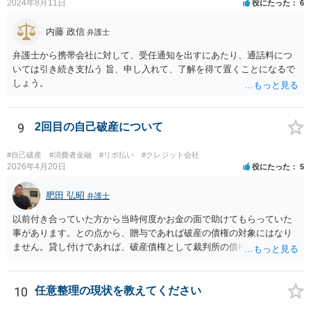
2024年8月11日
役にたった
6
内藤 政信
弁護士
弁護士から携帯会社に対して、受任通知を出すにあたり、通話料につ
いては引き続き支払う 旨、申し入れて、了解を得て置くことになるで
しょう。
9
2回目の自己破産について
#自己破産
#消費者金融
#リボ払い
#クレジット会社
2026年4月20日
役にたった
5
肥田 弘昭
弁護士
以前付き合っていた方から当時何度かお金の面で助けてもらっていた
事があります。との点から、贈与であれば破産の債権の対象にはなり
ません。貸し付けであれば、破産債権として裁判所の債権者一覧表に
あげる必要がある。10年前であれば、2回目と言っても認められるかと
思います。生活保護を受給後法テラスを利用する流れになるかと思い
ます。ご参考にしてください。
10
任意整理の現状を教えてください