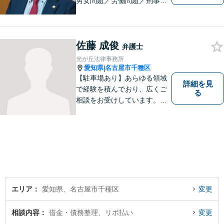
男女問題／労働問題／刑事事
件／借金問題に注力！依頼者
さまのお悩みに寄り添った、
質の高いリーガルサービスを
佐藤 成俊
ご提供。小さなお困り事でも
弁護士
構いません【夜間・休日面
光が丘法律事務所
談】【完全個室】【今池駅3
愛知県
名古屋市千種区
|
分】
【駐車場あり】あらゆる領域
詳細を見
で経験を積んでおり、広くご
る
相談をお受けしています。ご
依頼者との信頼関係を大切
に、一つ一つのご相談、トラ
ブル解決に対応いたします。
エリア
愛知県、名古屋市千種区
変更
相談内容
借金・債務整理、リボ払い
変更