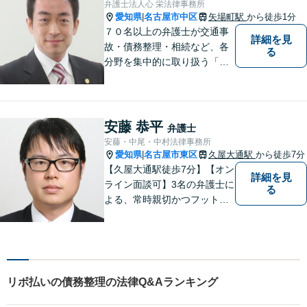
弁護士法人心 栄法律事務所
【電話相談可】【オンライン
愛知県
名古屋市中区
矢場町駅
から徒歩1分
|
面談対応】
７０名以上の弁護士が交通事
詳細を見
故・債務整理・相続など、各
る
分野を集中的に取り扱う「分
野担当制」とすることで、ご
依頼者様に高品質・低コスト
でのリーガルサービスを提供
できるよう努めております。
安藤 恭平
弁護士
安藤・中尾・中村法律事務所
愛知県
名古屋市東区
久屋大通駅
から徒歩7分
|
【久屋大通駅徒歩7分】【オン
詳細を見
ライン面談可】3名の弁護士に
る
よる、常時親切かつフットワ
ークの軽い対応をいたしま
す。借金・相続・インターネ
ット問題はお任せください。
隣接士業や不動産会社との緊
密な連携を実現！【初回相談
リボ払いの債務整理の法律Q&Aランキング
無料】