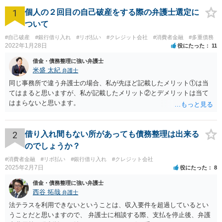
1
個人の２回目の自己破産をする際の弁護士選定に
ついて
#自己破産
#銀行借り入れ
#リボ払い
#クレジット会社
#消費者金融
#多重債務
2022年1月28日
役にたった
11
借金・債務整理に強い弁護士
米盛 太紀
弁護士
同じ事務所で違う弁護士の場合、私が先ほど記載したメリット①は当
てはまると思いますが、私が記載したメリット②とデメリットは当て
はまらないと思います。
2
借り入れ間もない所があっても債務整理は出来る
のでしょうか？
#消費者金融
#リボ払い
#銀行借り入れ
#クレジット会社
2025年2月7日
役にたった
8
借金・債務整理に強い弁護士
西谷 拓哉
弁護士
法テラスを利用できないということは、収入要件を超過しているとい
うことだと思いますので、 弁護士に相談する際、支払を停止後、弁護