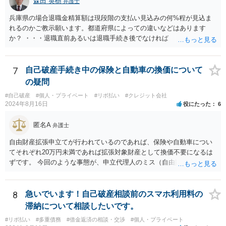
森田 英樹
弁護士
兵庫県の場合退職金精算額は現段階の支払い見込みの何%程が見込ま
れるのかご教示願います。都道府県によっての違いなどはあります
か？ ・・・退職直前あるいは退職手続き後でなければ １２・５％が
清算価値として計上するのが原則で 概ね どの裁判所でも同様の基
準でしょう。 また着手して頂いてから最短どのくらいで認可されるの
でしょうか？ ・・・受任通知を送付して 債権者からの債権調査票が
7
自己破産手続き中の保険と自動車の換価について
回答されるまで ２か月程度 その間に準備が進めば 直ちに申し立
の疑問
てが可能で しっかりした申立てを行えば ほぼ補正がなく ２～３
#自己破産
#個人・プライベート
#リボ払い
#クレジット会社
週間で開始決定がでて それから ２か月程度で認可となる流れで
2024年8月16日
役にたった
6
す。
匿名A
弁護士
自由財産拡張申立てが行われているのであれば、保険や自動車につい
てそれぞれ20万円未満であれば拡張対象財産として換価不要になるは
ずです。 今回のような事態が、申立代理人のミス（自由財産拡張申立
をしていない）なのか、あるいは管財人の無能（自由財産拡張制度の
知識がない）なのか、お書きの事情からはわかりませんので、依頼し
た弁護士を交えて裁判所の意見も聞いて対応した方がよいと思いま
8
急いでいます！自己破産相談前のスマホ利用料の
す。
滞納について相談したいです。
#リボ払い
#多重債務
#借金返済の相談・交渉
#個人・プライベート