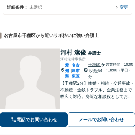
詳細条件
未選択
変更
名古屋市千種区から近いリボ払いに強い弁護士
河村 潔俊
弁護士
河村法律事務所
千種駅
か
営業時間：10:00
愛
名古
~18:00（平日）
知
屋市
ら徒歩4
|
県
東区
分
【千種駅2分】離婚・相続・交通事故・
不動産・金銭トラブル、企業法務まで
幅広く対応。身近な相談役としてお悩
みをじっくり伺い、わかりやすくご説
明します。平穏な日常を取り戻すた
め、まずは気軽にご相談ください。
電話でお問い合わせ
メールでお問い合わせ
【土日祝対応可、夜間対応可】【オン
ライン対応可】