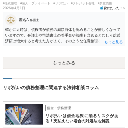
#任意整理
#個人・プライベート
#リボ払い
#クレジット会社
#多重債務
2026年4月1日
役にたった
5
匿名A
弁護士
確かに近時は、債権者が債務の減額自体を認めることが難しくなって
いますので、弁護士や司法書士の着手金や報酬も含めるとむしろ総返
済額は増大すると考えた方がよく、そのような任意整理をしてかえっ
て月々の支払いがしんどくなり、最終的に自己破産になる例が増えて
います。 特に「オーバーローンでない不動産」や「売ると高く売却さ
れる自動車」、「２０万円を超える保険解約返戻金がある保険」など
もっとみる
の資産がなければ、個人再生か自己破産を検討する方が良いと思われ
ます。 このような資産があってもなくても、ココナラで最寄りの債務
整理を取り扱う弁護士に具体的に提示して弁護士に相談すべき事案だ
と思われます。
リボ払いの債務整理に関連する法律相談コラム
借金・債務整理
リボ払いは借金地獄に陥るリスクがあ
る！支払えない場合の対処法も解説