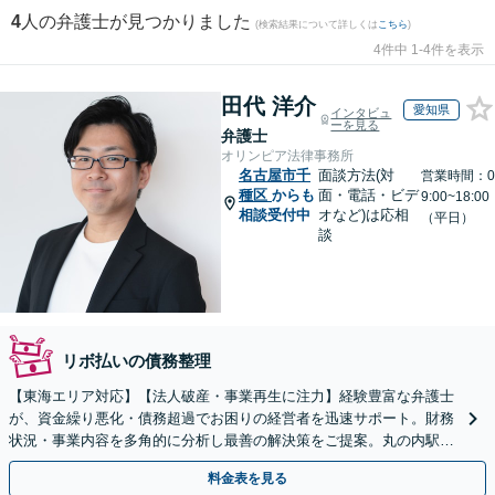
4
人の弁護士が見つかりました
(検索結果について詳しくは
こちら
)
4件中 1-4件を表示
田代 洋介
愛知県
インタビュ
ーを見る
弁護士
オリンピア法律事務所
名古屋市千
面談方法(対
営業時間：0
種区
からも
面・電話・ビデ
9:00~18:00
相談受付中
オなど)は応相
（平日）
談
リボ払いの債務整理
【東海エリア対応】【法人破産・事業再生に注力】経験豊富な弁護士
が、資金繰り悪化・債務超過でお困りの経営者を迅速サポート。財務
状況・事業内容を多角的に分析し最善の解決策をご提案。丸の内駅1
分/休日夜間相談可/WEB面談対応
料金表を見る