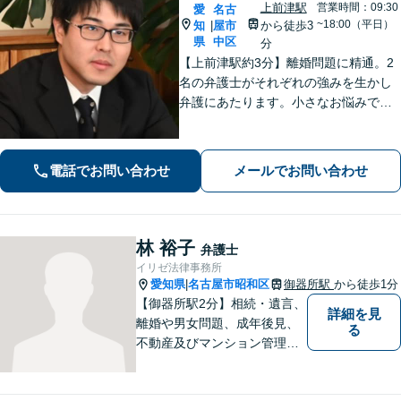
上前津駅
営業時間：09:30
愛
名古
~18:00（平日）
知
屋市
から徒歩3
|
県
中区
分
【上前津駅約3分】離婚問題に精通。2
名の弁護士がそれぞれの強みを生かし
弁護にあたります。小さなお悩みで
も、まずは気軽にご相談ください。納
得のいく解決のため、最大限のアドバ
イスを行います！【初回相談無料】
電話でお問い合わせ
メールでお問い合わせ
林 裕子
弁護士
イリゼ法律事務所
愛知県
名古屋市昭和区
御器所駅
から徒歩1分
|
【御器所駅2分】相続・遺言、
詳細を見
離婚や男女問題、成年後見、
る
不動産及びマンション管理な
どの分野を得意としておりま
す。 ご相談者様の事情だけで