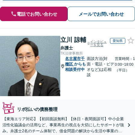
電話でお問い合わせ
メールでお問い合わせ
立川 諒輔
愛知県
インタビュ
ーを見る
弁護士
TK法律事務所
名古屋市千
面談方法(対
営業時間：1
種区
からも
面・電話・ビデ
0:00~18:00
相談受付中
オなど)は応相
（平日）
談
リボ払いの債務整理
【東海エリア対応】【初回面談無料】【休日・夜間面談可】中小企業
活性化協議会の活用など、事業再生の視点を大切にしたサポートが強
み。弁護士2名のチーム体制で、借金問題の解決から生活や事業の立