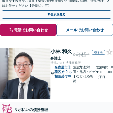
最良な手続きをご提案！借金の時効援用や信用情報の回復、任意整理
はお任せください【分割払い可】
料金表を見る
電話でお問い合わせ
メールでお問い合わせ
小林 和久
岐阜県
インタビュ
ーを見る
弁護士
清流のまち法律事務所
名古屋市千
面談方法(対
営業時間：0
種区
からも
面・電話・ビデ
9:30~18:00
相談受付中
オなど)は応相
（平日）
談
リボ払いの債務整理