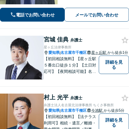
可能】 【WEB面談可能】 「元官公庁
職員／10年間クレームの多い部署に在
籍」トラブル等に対し状況に応じて適
電話でお問い合わせ
メールでお問い合わせ
切に問題解決を図ります。
宮城 佳典
弁護士
星ヶ丘法律事務所
愛知県
名古屋市千種区
星ヶ丘駅
から徒歩1分
|
【初回相談無料】【星ヶ丘駅
詳細を見
５番出口徒歩１分】【土日対
る
応可】【夜間相談可能】名古
屋市千種区の弁護士です。ぜ
ひ一度ご相談ください。
村上 光平
弁護士
弁護士法人名古屋北法律事務所 ちくさ事務所
愛知県
名古屋市千種区
今池駅
から徒歩5分
|
【初回相談無料】【法テラス
詳細を見
利用可】相続・遺言／離婚・
る