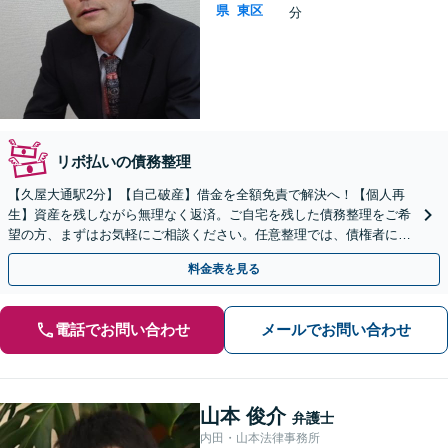
県
東区
分
リボ払いの債務整理
【久屋大通駅2分】【自己破産】借金を全額免責で解決へ！【個人再
生】資産を残しながら無理なく返済。ご自宅を残した債務整理をご希
望の方、まずはお気軽にご相談ください。任意整理では、債権者に対
して粘り強く交渉いたします！
料金表を見る
電話でお問い合わせ
メールでお問い合わせ
山本 俊介
弁護士
内田・山本法律事務所