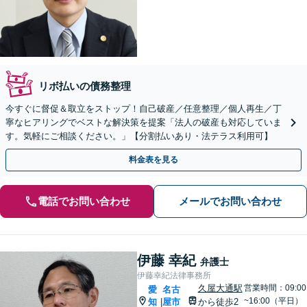
リボ払いの債務整理
今すぐに督促＆取立をストップ！自己破産／任意整理／個人再生／丁
寧なヒアリングでベストな解決策を提案「法人の破産も対応していま
す。気軽にご相談ください。」【分割払いあり・法テラス利用可】
料金表を見る
電話でお問い合わせ
メールでお問い合わせ
伊藤 幸紀
弁護士
伊藤幸紀法律事務所
久屋大通駅
営業時間：09:00
愛
名古
~16:00（平日）
知
屋市
から徒歩2
|