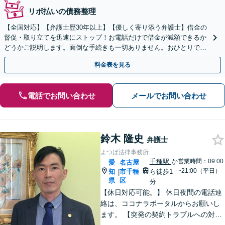
リボ払いの債務整理
【全国対応】【弁護士歴30年以上】【優しく寄り添う弁護士】借金の
督促・取り立てを迅速にストップ！お電話だけで借金が減額できるか
どうかご説明します。面倒な手続きも一切ありません。おひとりで悩
まず、お気軽にご相談ください。【電話相談可】
料金表を見る
電話でお問い合わせ
メールでお問い合わせ
鈴木 隆史
弁護士
よつば法律事務所
千種駅
か
営業時間：09:00
愛
名古屋
~21:00（平日）
知
市千種
ら徒歩1
|
県
区
分
【休日対応可能。】 休日夜間の電話連
絡は、ココナラポータルからお願いし
ます。 【突発の契約トラブルへの対応