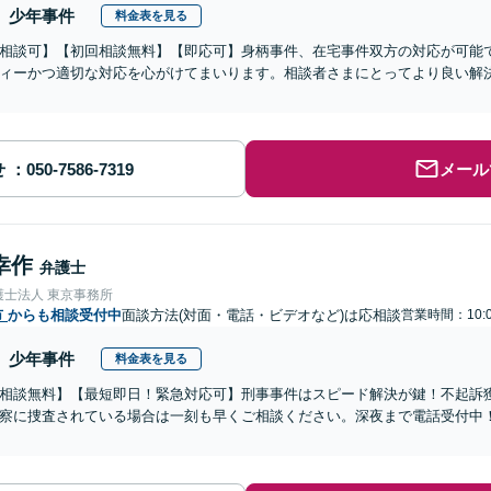
少年事件
料金表を見る
相談可】【初回相談無料】【即応可】身柄事件、在宅事件双方の対応が可能
ィーかつ適切な対応を心がけてまいります。相談者さまにとってより良い解
せ
メール
幸作
弁護士
護士法人 東京事務所
市
からも相談受付中
面談方法(対面・電話・ビデオなど)は応相談
営業時間：10:
少年事件
料金表を見る
相談無料】【最短即日！緊急対応可】刑事事件はスピード解決が鍵！不起訴
察に捜査されている場合は一刻も早くご相談ください。深夜まで電話受付中