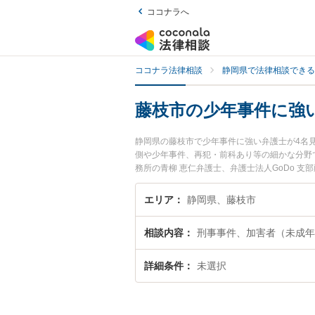
ココナラへ
ココナラ法律相談
静岡県で法律相談できる
藤枝市の少年事件に強
静岡県の藤枝市で少年事件に強い弁護士が4名
側や少年事件、再犯・前科あり等の細かな分野で
務所の青柳 恵仁弁護士、弁護士法人GoDo 
夜間に発生した少年事件のトラブルを今すぐに
きる藤枝市内の弁護士に相談予約したい』など
エリア
静岡県、藤枝市
相談内容
刑事事件、加害者（未成年
詳細条件
未選択