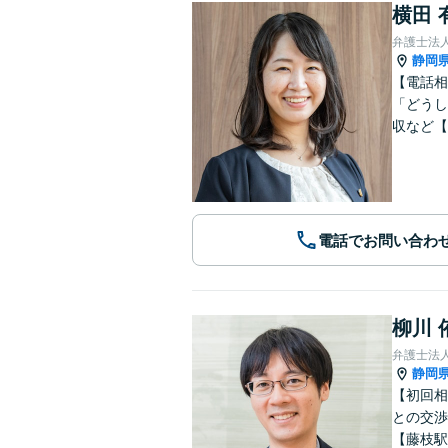
横田 
弁護士法人
静岡
【電話相
「どうし
収など【
電話でお問い合わ
柳川 
弁護士法
静岡
【初回相
との交渉
【藤枝駅