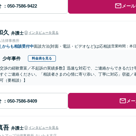
せ
メール
和久
弁護士
インタビューを見る
ち法律事務所
市
からも相談受付中
面談方法(対面・電話・ビデオなど)は応相談
営業時間：本
少年事件
料金表を見る
交渉の経験豊富／不起訴の実績多数】迅速な対応で、ご連絡からできるだけ
すぐご連絡ください。「相談者さまの心情に寄り添い、丁寧に対応」窃盗／
可（要相談）】
せ
メー
真吾
弁護士
インタビューを見る
ートアップ法律事務所 さいたま支店