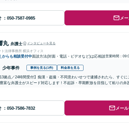
せ
メー
響丸
弁護士
インタビューを見る
ート法律事務所 横浜オフィス
市
からも相談受付中
面談方法(対面・電話・ビデオなど)は応相談
営業時間：09:
少年事件
事例を見る(1件)
料金表を見る
13拠点／24時間受付】痴漢・盗撮・不同意わいせつで逮捕されたら、すぐ
豊富な弁護士がスピード対応します！不起訴・早期釈放を目指して粘りの弁
せ
メール