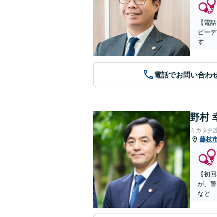
【電話
ピーデ
す
電話でお問い合わ
野村 
ミカタ弁
藤枝
【初回
が、警
など