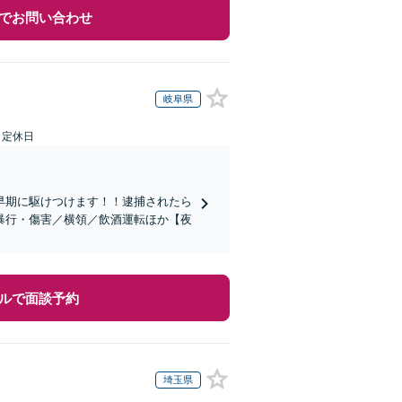
でお問い合わせ
岐阜県
日定休日
早期に駆けつけます！！逮捕されたら
暴行・傷害／横領／飲酒運転ほか【夜
ルで面談予約
埼玉県