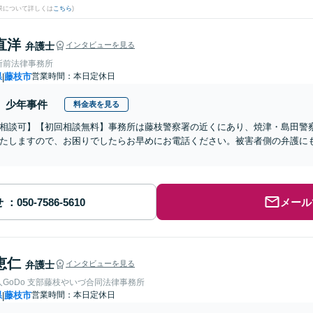
果について詳しくは
こちら
)
直洋
弁護士
インタビューを見る
所前法律事務所
県
藤枝市
営業時間：本日定休日
|
少年事件
料金表を見る
相談可】【初回相談無料】事務所は藤枝警察署の近くにあり、焼津・島田警
たしますので、お困りでしたらお早めにお電話ください。被害者側の弁護に
せ
メール
恵仁
弁護士
インタビューを見る
GoDo 支部藤枝やいづ合同法律事務所
県
藤枝市
営業時間：本日定休日
|