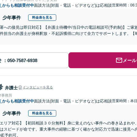
市
からも相談受付中
面談方法(対面・電話・ビデオなど)は応相談
営業時間：06:
少年事件
料金表を見る
署への接見は即日対応】【弁護士待機中/当日中の電話相談可(予約制)】ご
件担当の弁護士が身柄釈放・不起訴獲得に向けて全力でサポートします。【毎
せ
メール
希
弁護士
インタビューを見る
律事務所
市
からも相談受付中
面談方法(対面・電話・ビデオなど)は応相談
営業時間：本
少年事件
料金表を見る
エリア対応】【初回相談３０分無料】身に覚えのない事件への巻き込まれや
はスピードが命です。重大事件の経験に基づく確かな対応力で迅速に接見へ
INE予約可。