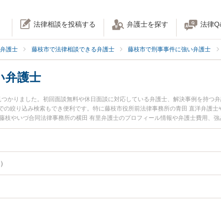
法律相談を投稿する
弁護士を探す
法律Q
弁護士
藤枝市で法律相談できる弁護士
藤枝市で刑事事件に強い弁護士
い弁護士
見つかりました。初回面談無料や休日面談に対応している弁護士、解決事例を持つ
の絞り込み検索もでき便利です。特に藤枝市役所前法律事務所の青田 直洋弁護士や
支部藤枝やいづ合同法律事務所の横田 有里弁護士のプロフィール情報や弁護士費用、
弁護士に相談したい』『少年事件のトラブル解決の実績豊富な近くの弁護士を検索
でお困りの相談者さんにおすすめです。
）