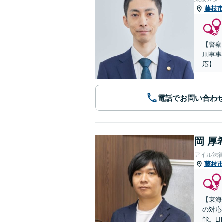
藤枝
【警察
刑事事
応】
電話でお問い合わ
岡 厚
アイル法
藤枝
【東海
の対応
能。L