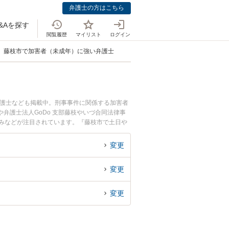
弁護士の方はこちら
&Aを探す
閲覧履歴
マイリスト
ログイン
藤枝市で加害者（未成年）に強い弁護士
弁護士なども掲載中。刑事事件に関係する加害者
弁護士法人GoDo 支部藤枝やいづ合同法律事
強みなどが注目されています。『藤枝市で土日や
したい』『初回相談無料で少年事件を法律相談で
変更
変更
変更