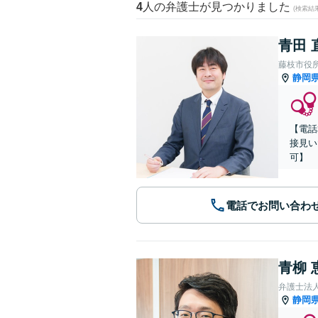
4
人の弁護士が見つかりました
(検索結
青田 
藤枝市役
静岡
【電話
接見い
可】
電話でお問い合わ
青柳 
弁護士法人
静岡