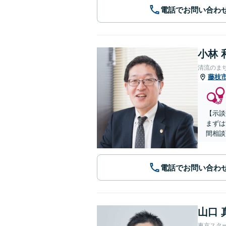
電話でお問い合わ
小林 
清流のま
藤枝
【示談
まずは
間相談
電話でお問い合わ
山口 
東京スタ