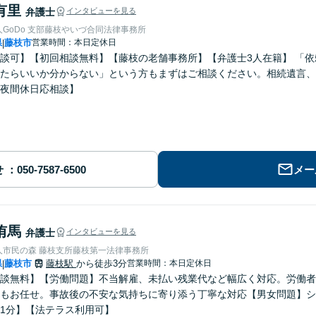
有里
弁護士
インタビューを見る
GoDo 支部藤枝やいづ合同法律事務所
県
藤枝市
営業時間：本日定休日
|
談可】【初回相談無料】【藤枝の老舗事務所】【弁護士3人在籍】 「
たらいいか分からない」という方もまずはご相談ください。相続遺言、
夜間休日応相談】
せ
メー
侑馬
弁護士
インタビューを見る
人市民の森 藤枝支所藤枝第一法律事務所
県
藤枝市
藤枝駅
から徒歩3分
営業時間：本日定休日
|
談無料】【労働問題】不当解雇、未払い残業代など幅広く対応。労働者
もお任せ。事故後の不安な気持ちに寄り添う丁寧な対応【男女問題】シ
1分】【法テラス利用可】