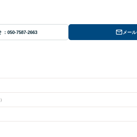
せ
メール
）