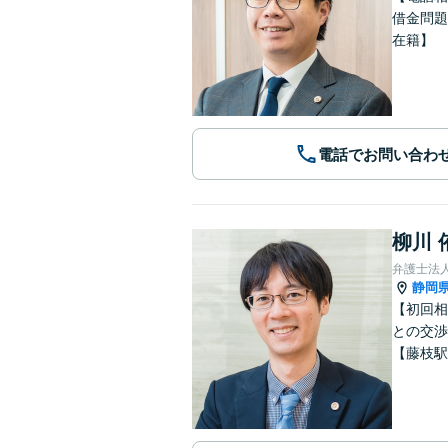
借金問題
在籍】
電話でお問い合わ
柳川 
弁護士法
静岡
【初回相
との交渉
【藤枝駅