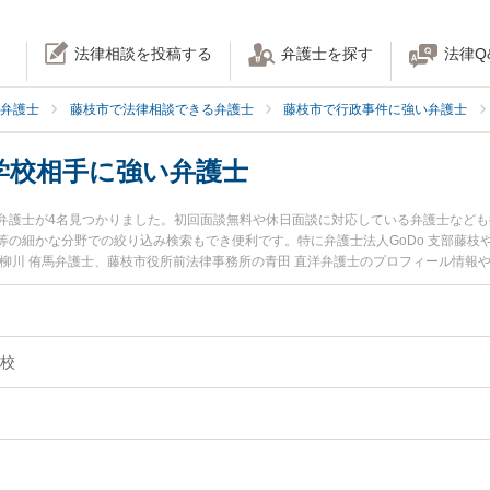
法律相談を投稿する
弁護士を探す
法律Q
弁護士
藤枝市で法律相談できる弁護士
藤枝市で行政事件に強い弁護士
学校相手に強い弁護士
弁護士が4名見つかりました。初回面談無料や休日面談に対応している弁護士など
の細かな分野での絞り込み検索もでき便利です。特に弁護士法人GoDo 支部藤枝
の柳川 侑馬弁護士、藤枝市役所前法律事務所の青田 直洋弁護士のプロフィール情報
学校相手のトラブルを今すぐに弁護士に相談したい』『教育委員会・学校相手のト
法律相談できる藤枝市内の弁護士に相談予約したい』などでお困りの相談者さんに
校