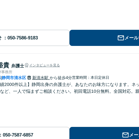
せ
メール
裕貴
弁護士
インタビューを見る
律事務所
県
静岡市清水区
新清水駅
から徒歩4分
営業時間：本日定休日
|
績2000件以上】静岡出身の弁護士が、あなたのお味方になります。ネット
など、一人で悩まずご相談ください。初回電話10分無料。全国対応。
メー