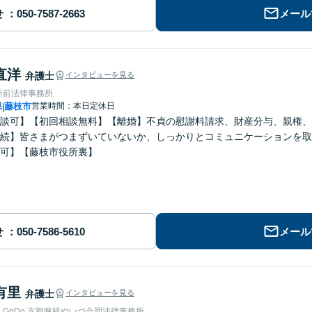
せ
メール
直洋
弁護士
インタビューを見る
所前法律事務所
県
藤枝市
営業時間：本日定休日
|
談可】【初回相談無料】【離婚】不貞の慰謝料請求、財産分与、親権、
続】皆さまがつまずいていないか、しっかりとコミュニケーションを取
可】【藤枝市役所裏】
せ
メール
有里
弁護士
インタビューを見る
GoDo 支部藤枝やいづ合同法律事務所