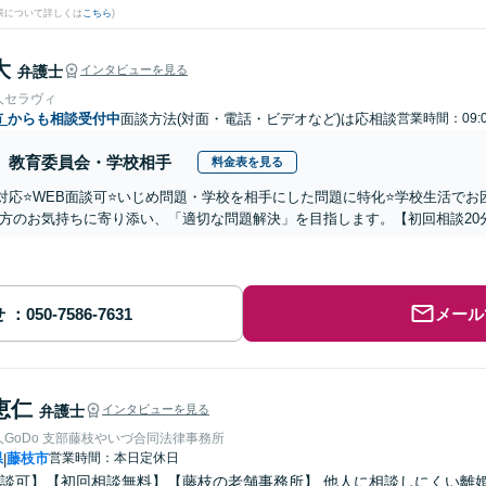
果について詳しくは
こちら
)
大
弁護士
インタビューを見る
人セラヴィ
市
からも相談受付中
面談方法(対面・電話・ビデオなど)は応相談
営業時間：09:
教育委員会・学校相手
料金表を見る
国対応⭐️WEB面談可⭐️いじめ問題・学校を相手にした問題に特化⭐️学校生活
方のお気持ちに寄り添い、「適切な問題解決」を目指します。【初回相談20
せ
メール
恵仁
弁護士
インタビューを見る
GoDo 支部藤枝やいづ合同法律事務所
県
藤枝市
営業時間：本日定休日
|
談可】【初回相談無料】【藤枝の老舗事務所】 他人に相談しにくい離