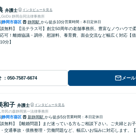
典
弁護士
インタビューを見る
弁護士法人GoDo 静岡合同法律事務所
県
静岡市葵区
静岡駅
から徒歩10分
営業時間：本日定休日
|
談無料】【法テラス可】創立50周年の老舗事務所。豊富なノウハウで
応可！離婚協議・調停、慰謝料、養育費、面会交流など幅広く対応【借
10分】
せ
メール
美和子
弁護士
インタビューを見る
人市民の森静岡第一法律事務所
県
静岡市葵区
新静岡駅
から徒歩5分
営業時間：本日定休日
|
談無料】【離婚問題】まだ迷っている方もご相談下さい。ご夫婦とお子
・交通事故・債務整理・労働問題など、幅広いお悩みに対応します。【