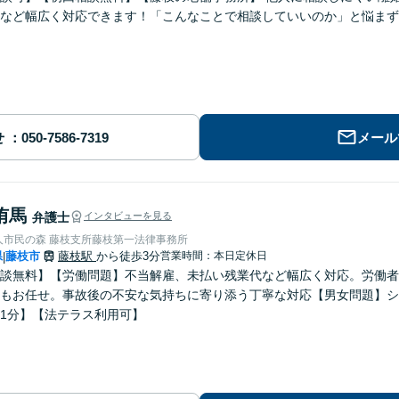
など幅広く対応できます！「こんなことで相談していいのか」と悩まず
せ
メール
侑馬
弁護士
インタビューを見る
人市民の森 藤枝支所藤枝第一法律事務所
県
藤枝市
藤枝駅
から徒歩3分
営業時間：本日定休日
|
談無料】【労働問題】不当解雇、未払い残業代など幅広く対応。労働者
もお任せ。事故後の不安な気持ちに寄り添う丁寧な対応【男女問題】シ
1分】【法テラス利用可】