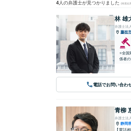
4
人の弁護士が見つかりました
(検索結
林 雄
弁護士法
藤枝
⭐️全
係者の
電話でお問い合わ
青柳 
弁護士法人
静岡
【電話相