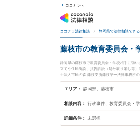
ココナラへ
ココナラ法律相談
静岡県で法律相談できる
藤枝市の教育委員会・
静岡県の藤枝市で教育委員会・学校相手に強い
立てや住民訴訟、抗告訴訟（処分取り消し等）等
士法人市民の森 藤枝支所藤枝第一法律事務所
『藤枝市で土日や夜間に発生した教育委員会・
い』『初回相談無料で教育委員会・学校相手を
エリア
静岡県、藤枝市
相談内容
行政事件、教育委員会・学
詳細条件
未選択