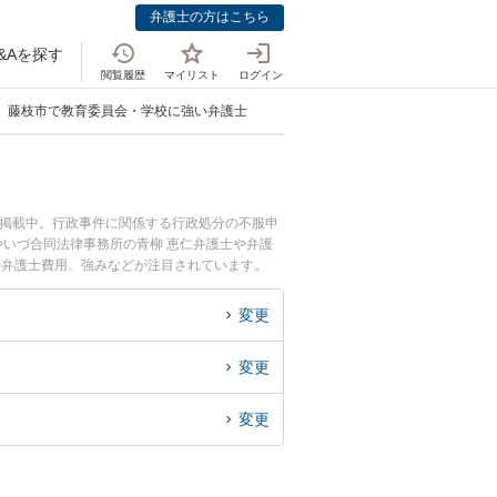
弁護士の方はこちら
&Aを探す
閲覧履歴
マイリスト
ログイン
藤枝市で教育委員会・学校に強い弁護士
も掲載中。行政事件に関係する行政処分の不服申
やいづ合同法律事務所の青柳 恵仁弁護士や弁護
や弁護士費用、強みなどが注目されています。
ラブル解決の実績豊富な近くの弁護士を検索した
おすすめです。
変更
変更
変更