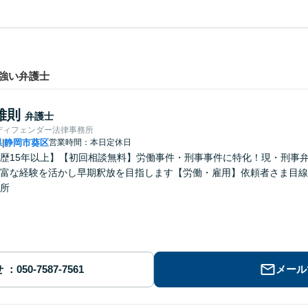
強い弁護士
雅則
弁護士
ディフェンダー法律事務所
県
静岡市葵区
営業時間：本日定休日
|
歴15年以上】【初回相談無料】労働事件・刑事事件に特化！現・刑事
富な経験を活かし早期釈放を目指します【労働・雇用】依頼者さま目線
所
せ
メール