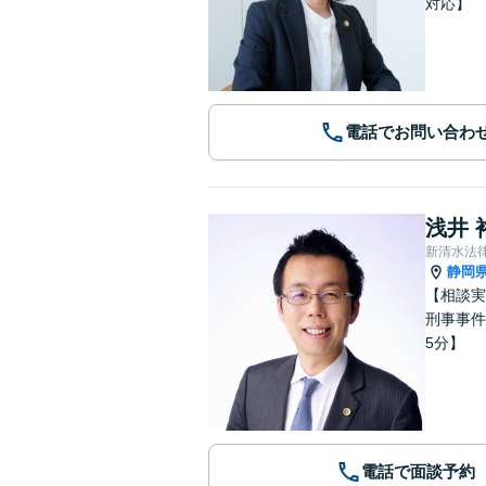
対応】
電話でお問い合わ
浅井 
新清水法
静岡
【相談実
刑事事件
5分】
電話で面談予約