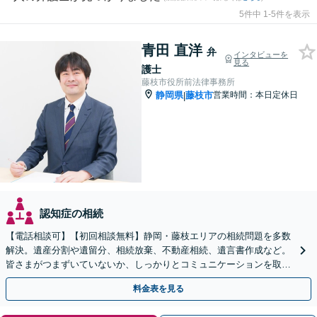
5件中 1-5件を表示
青田 直洋
弁
インタビューを
見る
護士
藤枝市役所前法律事務所
静岡県
藤枝市
営業時間：本日定休日
|
認知症の相続
【電話相談可】【初回相談無料】静岡・藤枝エリアの相続問題を多数
解決。遺産分割や遺留分、相続放棄、不動産相続、遺言書作成など。
皆さまがつまずいていないか、しっかりとコミュニケーションを取り
ながらお話を進めます【休日・夜間相談可】
料金表を見る