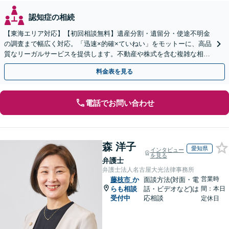
認知症の相続
【東海エリア対応】【初回相談無料】遺産分割・遺留分・使途不明金
の調査まで幅広く対応。「迅速×的確×ていねい」をモットーに、高品
質なリーガルサービスを提供します。不動産や株式を含む複雑な相続
もお任せください【休日・夜間対応OK】
料金表を見る
電話でお問い合わせ
森 洋子
愛知県
インタビュー
を見る
弁護士
弁護士法人名古屋大光法律事務所
営業時
藤枝市
か
面談方法(対面・電
らも相談
話・ビデオなど)は
間：本日
受付中
応相談
定休日