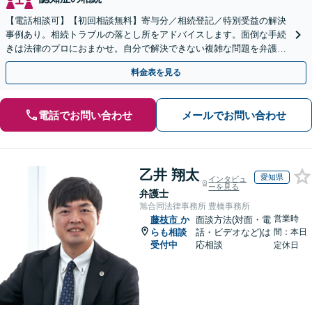
【電話相談可】【初回相談無料】寄与分／相続登記／特別受益の解決
事例あり。相続トラブルの落とし所をアドバイスします。面倒な手続
きは法律のプロにおまかせ。自分で解決できない複雑な問題を弁護士
が解決します。
料金表を見る
電話でお問い合わせ
メールでお問い合わせ
乙井 翔太
愛知県
インタビュ
ーを見る
弁護士
旭合同法律事務所 豊橋事務所
営業時
藤枝市
か
面談方法(対面・電
らも相談
話・ビデオなど)は
間：本日
受付中
応相談
定休日