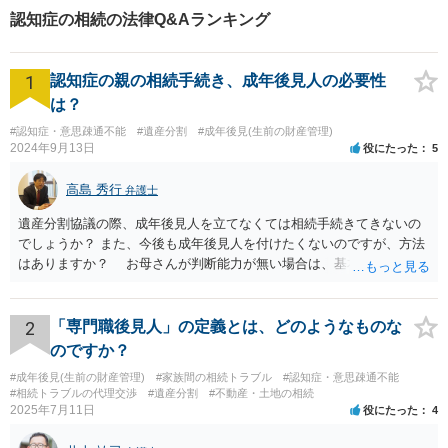
認知症の相続の法律Q&Aランキング
1
認知症の親の相続手続き、成年後見人の必要性
は？
#認知症・意思疎通不能
#遺産分割
#成年後見(生前の財産管理)
2024年9月13日
役にたった
5
高島 秀行
弁護士
遺産分割協議の際、成年後見人を立てなくては相続手続きてきないの
でしょうか？ また、今後も成年後見人を付けたくないのですが、方法
はありますか？ お母さんが判断能力が無い場合は、基本的に成年後
見人をつけるほかありません。 遺産分割審判や遺産分割調停を申し
立て、お母さんに特別代理人をつけるという方法も考えられますが、
遺産分割だけでなく、その後の取得した遺産の管理もありますので
2
「専門職後見人」の定義とは、どのようなものな
遺産分割審判や遺産分割調停を申し立て、お母さんに特別代理人をつ
のですか？
けるということでは解決できなさそうなので 後見人をつけるよう求め
#成年後見(生前の財産管理)
#家族間の相続トラブル
#認知症・意思疎通不能
られると思います。 弁護士に面談で相談された方がよいと思いま
#相続トラブルの代理交渉
#遺産分割
#不動産・土地の相続
す。
2025年7月11日
役にたった
4