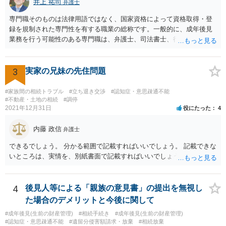
井上 祐司
弁護士
専門職そのものは法律用語ではなく、国家資格によって資格取得・登
録を規制された専門性を有する職業の総称です。一般的に、成年後見
業務を行う可能性のある専門職は、弁護士、司法書士、行政書士、税
理士、社会福祉士、精神保健福祉士等が挙げられます。 精神保健福祉
士はほぼ無条件で成年後見人に選任されるわけではなく、基幹研修を
受講して継続研修を受講し続ける必要がありますが、家庭裁判所から
3
実家の兄妹の先住問題
選任された場合には専門職後見人と呼ぶことになるでしょう。
#家族間の相続トラブル
#立ち退き交渉
#認知症・意思疎通不能
#不動産・土地の相続
#調停
2021年12月31日
役にたった
4
内藤 政信
弁護士
できるでしょう。 分かる範囲で記載すればいいでしょう。 記載できな
いところは、実情を、別紙書面で記載すればいいでしょう。
4
後見人等による「親族の意見書」の提出を無視し
た場合のデメリットと今後に関して
#成年後見(生前の財産管理)
#相続手続き
#成年後見(生前の財産管理)
#認知症・意思疎通不能
#遺留分侵害額請求・放棄
#相続放棄