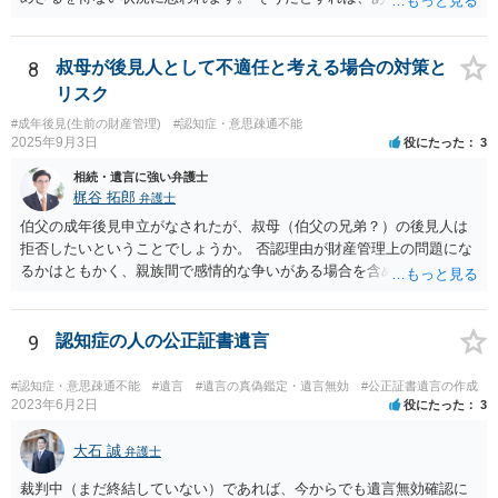
協議書をこれから作成する必要は具体的にどこにあるのかが不明で
す。 また、遺産分割協議書を作成しても特にメリットがない妹の協力
が期待できるのかも不明です。 お母様の相続が開始するまで、ご質問
8
叔母が後見人として不適任と考える場合の対策と
主としては行動を起こす必要がないように思えますが、いかがでしょ
リスク
うか。
#成年後見(生前の財産管理)
#認知症・意思疎通不能
2025年9月3日
役にたった
3
相続・遺言に強い弁護士
梶谷 拓郎
弁護士
伯父の成年後見申立がなされたが、叔母（伯父の兄弟？）の後見人は
拒否したいということでしょうか。 否認理由が財産管理上の問題にな
るかはともかく、親族間で感情的な争いがある場合を含めて問題があ
ると考えられる場合には、専門職後見人（弁護士や司法書士）による
選任を希望する旨意見で記載すると良いと思われます。 もちろん専門
職後見人ですから、伯父さんの負担で毎月３万３０００円ないし５万
9
認知症の人の公正証書遺言
５０００円の後見人報酬がつきますが、叔母さんが信用できないとい
うことであれば、少ない負担であると思われます。
#認知症・意思疎通不能
#遺言
#遺言の真偽鑑定・遺言無効
#公正証書遺言の作成
2023年6月2日
役にたった
3
大石 誠
弁護士
裁判中（まだ終結していない）であれば、今からでも遺言無効確認に