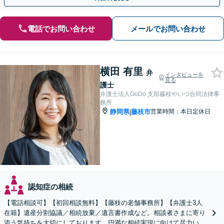
電話でお問い合わせ
メールでお問い合わせ
横田 有里
弁
インタビューを
見る
護士
弁護士法人GoDo 支部藤枝やいづ合同法律事
務所
静岡県
藤枝市
営業時間：本日定休日
|
認知症の相続
【電話相談可】【初回相談無料】【藤枝の老舗事務所】【弁護士3人
在籍】遺産分割協議／相続放棄／遺言書作成など。相談者さまに寄り
添う気持ちを大切にしております。円満な相続実現に向けて尽力いた