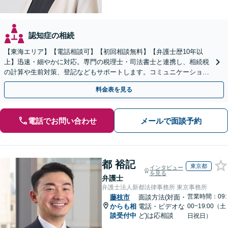
認知症の相続
【東海エリア】【電話相談可】【初回相談無料】【弁護士歴10年以
上】迅速・細やかに対応。専門の税理士・司法書士と連携し、相続税
の計算や生前対策、登記などもサポートします。コミュニケーション
を大事にし、より納得できる解決を目指します。
料金表を見る
電話でお問い合わせ
メールで面談予約
都 裕記
東京都
インタビュー
を見る
弁護士
弁護士法人新都法律事務所 東京事務所
営業時間：09:
藤枝市
面談方法(対面・
からも相
電話・ビデオな
00~19:00（土
談受付中
ど)は応相談
日祝日）