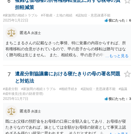
6
複雑な借地権の所有権移転登記に対する税等の負
知症という診断を受ければ 贈与時に判断能力がなかったから無効だと
担軽減策
主張してくる可能性はあります。 それが通るかは、医師の診断時期と
#家族間の相続トラブル
#不動産・土地の相続
#認知症・意思疎通不能
診断内容によります。
2025年1月22日
役にたった
6
匿名A
弁護士
まちこまるさんの記載なさった事情、特に覚書の内容からすれば、所
有権移転の合意がされているので、甲の息子からの移転は贈与ではな
く贈与税は生じません。 また、相続税も、甲の息子の申告の内容の問
題なので、本来負担すべきでなかったかもしれない可能性があるの
で、支払う義務はないということになります。 所有権移転登記を求め
て裁判を起こすというのが本筋でしょう。 弁護士に依頼してくださ
7
遺産分割協議書における寝たきりの母の署名問題
い。
と対処法
#遺産分割
#家族間の相続トラブル
#相続手続き
#認知症・意思疎通不能
#協議
#成年後見(生前の財産管理)
2025年11月7日
役にたった
3
匿名B
弁護士
既にお父様の預貯金をお母様の口座に全額入金してあり、お母様が寝
たきりなのであれば、妹としては全額がお母様の財産として事実上認
めざるを得ない状況に思われます。 そうだとすれば、あえて遺産分割