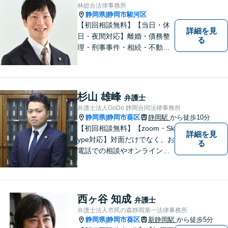
岡市の弁護士】
林総合法律事務所
静岡県
静岡市駿河区
|
【初回相談無料】【当日・休
詳細を見
日・夜間対応】離婚・債務整
る
理・刑事事件・相続・不動産
問題・交通事故等、多数の解
決実績あり。お悩みに真摯に
向き合うことを心がけていま
す。法人・個人事業主の事業
杉山 雄峰
弁護士
再建・債務整理の問題解決に
弁護士法人GoDo 静岡合同法律事務所
自信があります。
静岡県
静岡市葵区
静岡駅
から徒歩10分
|
【初回相談無料】【zoom・Sk
詳細を見
ype対応】対面だけでなく、お
る
電話での相談やオンライン相
談も承っています！担当させ
て頂いた依頼者様に、「会え
て良かった」と納得していた
だける最善の解決を目指しま
西ヶ谷 知成
弁護士
す。【ウェブ予約システムで
弁護士法人市民の森静岡第一法律事務所
迅速な対応】
静岡県
静岡市葵区
新静岡駅
から徒歩5分
|