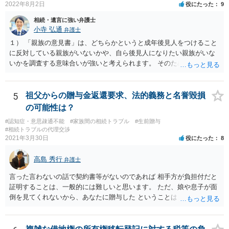
2022年8月2日
役にたった
9
相続・遺言に強い弁護士
小寺 弘通
弁護士
１） 「親族の意見書」は、どちらかというと成年後見人をつけること
に反対している親族がいないかや、自ら後見人になりたい親族がいな
いかを調査する意味合いが強いと考えられます。 そのため、ご相談の
ご事情であれば無視してしまっても特に不都合はないと考えられま
す。 ２） 場合によっては、介護や被後見人の財産の処分等に関して、
後見人から相談があることも考えられます。 また、お祖母さんがお亡
5
祖父からの贈与金返還要求、法的義務と名誉毀損
くなりになった場合、相続人となる可能性がありますが、 その場合は
の可能性は？
相続放棄されれば問題ありません。 ３） 完全に拒否する方法はないか
#認知症・意思疎通不能
#家族間の相続トラブル
#生前贈与
もしれませんが、 関わりを持ちたくないとのことでしたら、親族の意
#相続トラブルの代理交渉
見書にその旨を記載して提出しておけば良いかも知れません。 後見人
2021年3月30日
役にたった
8
としても、関わりを拒否している親族にあえて連絡をしてくる可能性
は低いと考えられます。 以上、ご参考になさってください。
高島 秀行
弁護士
言った言わないの話で契約書等がないのであれば 相手方が負担付だと
証明することは、一般的には難しいと思います。 ただ、娘や息子が面
倒を見てくれないから、あなたに贈与した ということは あなたは面倒
を見てくれると約束したからだ というように相手は主張してくる可能
性はあります。 祖父は、なぜあなたが面倒を見ないと言ったのに贈与
してくれたのか ということが問題となる可能性はあります。 祖父が認