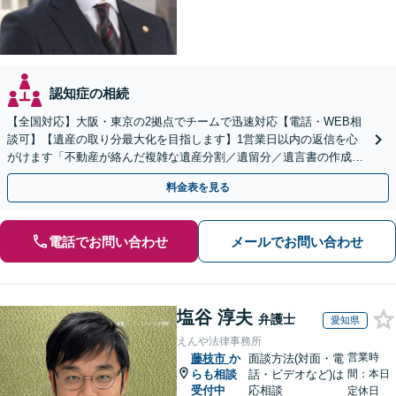
認知症の相続
【全国対応】大阪・東京の2拠点でチームで迅速対応【電話・WEB相
談可】【遺産の取り分最大化を目指します】1営業日以内の返信を心
がけます「不動産が絡んだ複雑な遺産分割／遺留分／遺言書の作成・
執行／事業承継など、お任せください」【休日相談あり】
料金表を見る
電話でお問い合わせ
メールでお問い合わせ
塩谷 淳夫
弁護士
愛知県
えんや法律事務所
営業時
藤枝市
か
面談方法(対面・電
らも相談
話・ビデオなど)は
間：本日
受付中
応相談
定休日