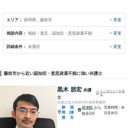
エリア
静岡県、藤枝市
変更
相談内容
相続・遺言、認知症・意思疎通不能
変更
詳細条件
未選択
変更
藤枝市から近い認知症・意思疎通不能に強い弁護士
黒木 朋宏
弁護
インタビューを見
る
士
弁護士法人KURATA 焼津事務所
静
焼
焼津駅
から
営業時間：本
岡
津
|
日定休日
徒歩2分
県
市