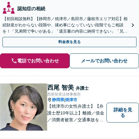
認知症の相続
【初回相談無料】【静岡市／焼津市／島田市／藤枝市エリア対応】相
続財産がわからない段階や、揉め事になっていない段階でもご相談
を！「兄弟間で争いがある」「遺言書の内容に納得できない」「兄弟
による使い込みがあるのではないか」など幅広いお悩みに対応
料金表を見る
電話でお問い合わせ
メールでお問い合わせ
西尾 智美
弁護士
西尾智美法律事務所
静岡県
焼津市
|
【焼津市の女性弁護士】【弁
詳細を見
護士歴10年以上】離婚／借金
る
／消費者被害／交通事故を中
心に、豊富な実績がございま
す。お一人おひとりに寄り添