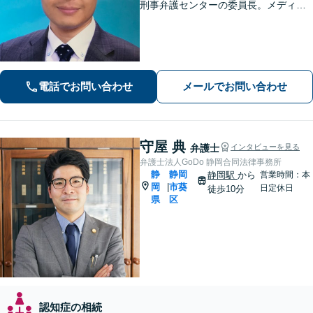
刑事弁護センターの委員長。メディア
掲載案件多数！豊富な経験を活かし早
期釈放を目指します【労働・雇用】依
頼者さま目線のサポートを心がけま
す。地域密着型の法律事務所
電話でお問い合わせ
メールでお問い合わせ
守屋 典
弁護士
インタビューを見る
弁護士法人GoDo 静岡合同法律事務所
静
静岡
静岡駅
から
営業時間：本
岡
市葵
|
日定休日
徒歩10分
県
区
認知症の相続