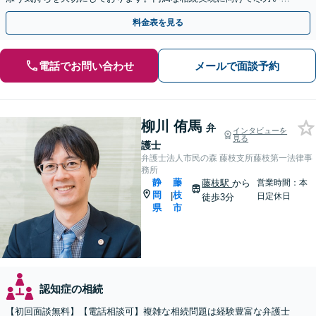
します【藤枝市】【夜間・休日応相談】
料金表を見る
電話でお問い合わせ
メールで面談予約
柳川 侑馬
弁
インタビューを
見る
護士
弁護士法人市民の森 藤枝支所藤枝第一法律事
務所
静
藤
藤枝駅
から
営業時間：本
岡
枝
|
日定休日
徒歩3分
県
市
認知症の相続
【初回面談無料】【電話相談可】複雑な相続問題は経験豊富な弁護士