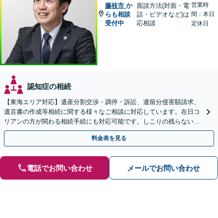
営業時
藤枝市
か
面談方法(対面・電
らも相談
話・ビデオなど)は
間：本日
受付中
応相談
定休日
認知症の相続
【東海エリア対応】遺産分割交渉・調停・訴訟、遺留分侵害額請求、
遺言書の作成等相続に関する様々なご相談に対応しています。在日コ
リアンの方が関わる相続手続にも対応可能です。しこりの残らない解
決を特に意識しています。
料金表を見る
電話でお問い合わせ
メールでお問い合わせ