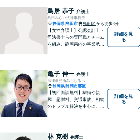
い、解決策を見つけていきま
す。一人で悩まずご相談くだ
鳥居 恭子
弁護士
さい【駐車場あり】
島田みらい法律事務所
静岡県
島田市
島田駅
から徒歩3分
|
【女性弁護士】公認会計士・
詳細を見
司法書士らの専門職とチーム
る
を組み、静岡県内の事業承継
を手掛けております。相続・
遺言・債務整理・交通事故・
成年後見、その他、お気軽に
ご相談ください。あなたのお
亀子 伸一
弁護士
悩みを全力でサポートさせて
法律事務所みちしるべ
頂きます。
静岡県
静岡市葵区
|
【初回面談無料】離婚や親
詳細を見
権、慰謝料、交通事故、相続
る
のトラブル解決を中心に、一
人ひとりの「よりよい解決」
を一緒に考え、力を尽くす弁
護士です。遺言書などのご相
談も、お任せください。【静
林 克樹
弁護士