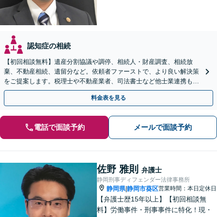
認知症の相続
【初回相談無料】遺産分割協議や調停、相続人・財産調査、相続放
棄、不動産相続、遺留分など。依頼者ファーストで、より良い解決策
をご提案します。税理士や不動産業者、司法書士など他士業連携もワ
ンストップで対応【焼津駅2分】
料金表を見る
電話で面談予約
メールで面談予約
佐野 雅則
弁護士
静岡刑事ディフェンダー法律事務所
静岡県
静岡市葵区
営業時間：本日定休日
|
【弁護士歴15年以上】【初回相談無
料】労働事件・刑事事件に特化！現・