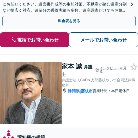
にお任せください。遺言書作成等の生前対策、不動産が絡む遺産分割
など幅広く対応。遺留分の獲得実績も多数。遺産調査だけでもお気軽
に【夜間・休日相談可】【藤枝駅1分】
料金表を見る
電話でお問い合わせ
メールでお問い合わせ
家本 誠
弁護
インタビューを見
る
士
弁護士法人GoDo 支部藤枝やいづ合同法律事
務所
静岡県
藤枝市
営業時間：本日定休日
|
認知症の相続