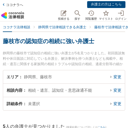
弁護士の方はこちら
ココナラへ
投稿する
探す
閲覧履歴
マイリスト
ログイン
ココナラ法律相談
静岡県で法律相談できる弁護士
藤枝市で法律相談で
藤枝市の認知症の相続に強い弁護士
静岡県の藤枝市で認知症の相続に強い弁護士が5名見つかりました。初回面談無
料や休日面談に対応している弁護士、解決事例を持つ弁護士なども掲載中。相
続・遺言に関係する家族間の相続トラブルや認知症の相続、遺産分割等の細か
な分野での絞り込み検索もでき便利です。特に藤枝市役所前法律事務所の青田
直洋弁護士や弁護士法人GoDo 支部藤枝やいづ合同法律事務所の青柳 恵仁弁護
エリア
静岡県、藤枝市
変更
士、弁護士法人GoDo 支部藤枝やいづ合同法律事務所の横田 有里弁護士のプロ
フィール情報や弁護士費用、強みなどが注目されています。『藤枝市で土日や
相談内容
相続・遺言、認知症・意思疎通不能
変更
夜間に発生した認知症の相続のトラブルを今すぐに弁護士に相談したい』『認
知症の相続のトラブル解決の実績豊富な近くの弁護士を検索したい』『初回相
談無料で認知症の相続を法律相談できる藤枝市内の弁護士に相談予約したい』
詳細条件
未選択
変更
などでお困りの相談者さんにおすすめです。
5
人の弁護士が見つかりました
(検索結果について詳しくは
こちら
)