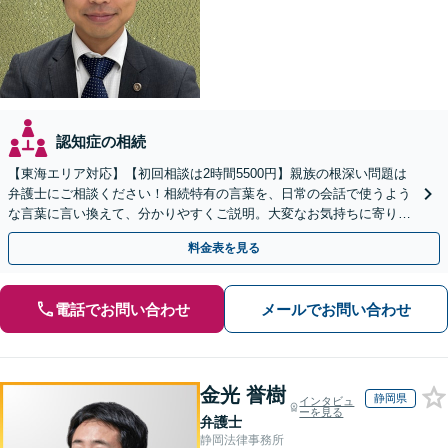
認知症の相続
【東海エリア対応】【初回相談は2時間5500円】親族の根深い問題は
弁護士にご相談ください！相続特有の言葉を、日常の会話で使うよう
な言葉に言い換えて、分かりやすくご説明。大変なお気持ちに寄り添
い、納得できる解決を目指します
料金表を見る
電話でお問い合わせ
メールでお問い合わせ
金光 誉樹
静岡県
インタビュ
ーを見る
弁護士
静岡法律事務所