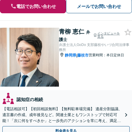
電話でお問い合わせ
メールでお問い合わせ
青柳 恵仁
弁
インタビューを
見る
護士
弁護士法人GoDo 支部藤枝やいづ合同法律事
務所
静岡県
藤枝市
営業時間：本日定休日
|
認知症の相続
【電話相談可】【初回相談無料】【無料駐車場完備】 遺産分割協議、
遺言書の作成、成年後見など。関連士業ともワンストップで対応可
能！「次に何をすべきか」と一歩先のアクションを常に考え、満足度
の高い解決を目指します
料金表を見る