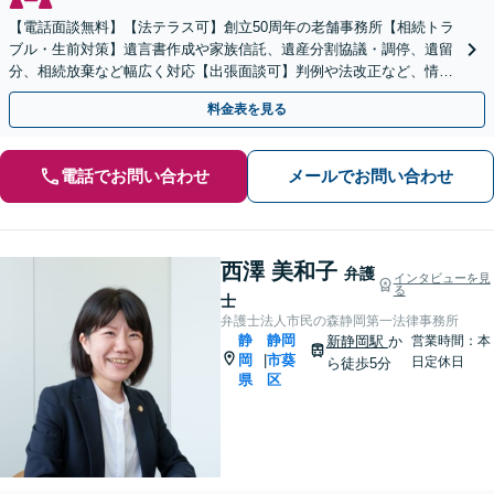
【電話面談無料】【法テラス可】創立50周年の老舗事務所【相続トラ
ブル・生前対策】遺言書作成や家族信託、遺産分割協議・調停、遺留
分、相続放棄など幅広く対応【出張面談可】判例や法改正など、情報
を収集し、適切な解決策を提案【静岡駅10分】
料金表を見る
電話でお問い合わせ
メールでお問い合わせ
西澤 美和子
弁護
インタビューを見
る
士
弁護士法人市民の森静岡第一法律事務所
静
静岡
新静岡駅
か
営業時間：本
岡
市葵
|
日定休日
ら徒歩5分
県
区