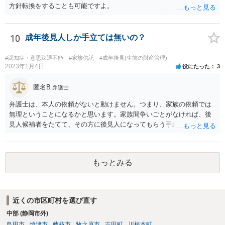
方針転換をすることも可能ですよ。
10
成年後見人しか手立ては無いの？
#認知症・意思疎通不能
#家族信託
#成年後見(生前の財産管理)
2023年1月4日
役にたった
3
匿名B
弁護士
弁護士は、本人の依頼がないと動けません。つまり、家族の依頼では
無理ということになるかと思います。家族間争いごとがなければ、後
見人候補者をたてて、その方に後見人になってもらう手続をすすめた
ほうが、今後もいろいろやりやすくなると思います。
もっとみる
近くの市区町村を選び直す
中部 (静岡市外)
島田市
焼津市
藤枝市
牧之原市
吉田町
川根本町