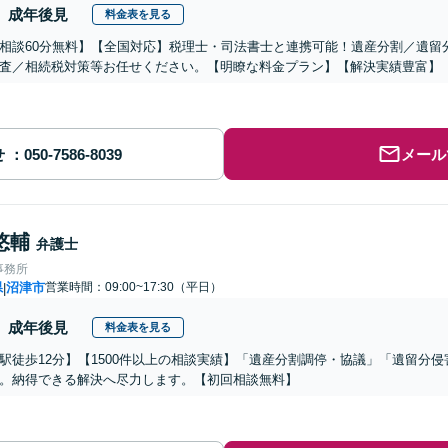
成年後見
料金表を見る
相談60分無料】【全国対応】税理士・司法書士と連携可能！遺産分割／遺留
査／相続税対策等お任せください。【明瞭な料金プラン】【解決実績豊富】
せ
メール
悠輔
弁護士
事務所
県
沼津市
営業時間：09:00~17:30（平日）
|
成年後見
料金表を見る
駅徒歩12分】【1500件以上の相談実績】「遺産分割調停・協議」「遺留分
。納得できる解決へ尽力します。【初回相談無料】