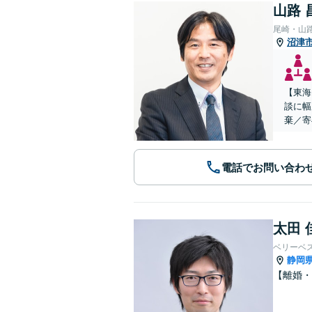
山路 
尾崎・山
沼津
【東海
談に幅
棄／寄
電話でお問い合わ
太田 
ベリーベ
静岡
【離婚