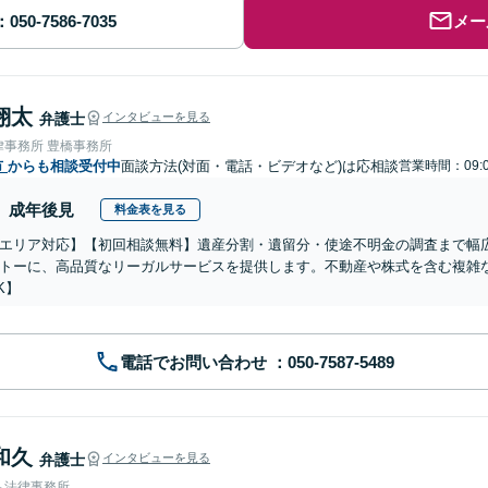
メー
翔太
弁護士
インタビューを見る
律事務所 豊橋事務所
市
からも相談受付中
面談方法(対面・電話・ビデオなど)は応相談
営業時間：09:0
成年後見
料金表を見る
エリア対応】【初回相談無料】遺産分割・遺留分・使途不明金の調査まで幅広
トーに、高品質なリーガルサービスを提供します。不動産や株式を含む複雑
K】
電話でお問い合わせ
和久
弁護士
インタビューを見る
ち法律事務所