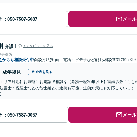
せ
メール
剛
弁護士
インタビューを見る
律事務所
市
からも相談受付中
面談方法(対面・電話・ビデオなど)は応相談
営業時間：09:0
成年後見
料金表を見る
エリア対応】お気軽にお電話で相談を【弁護士歴20年以上】実績多数！こじ
法書士・税理士などの他士業との連携も可能。生前対策にも対応しています
】
せ
メール