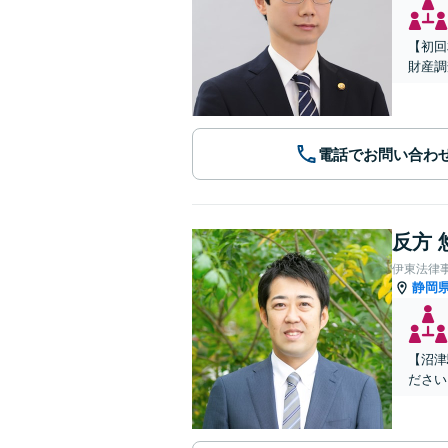
【初回
財産調
電話でお問い合わ
反方 
伊東法律
静岡
【沼津
ださい