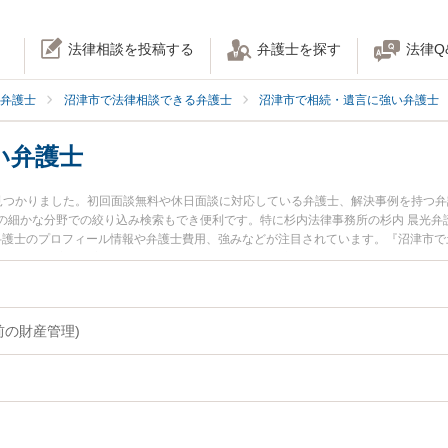
法律相談を投稿する
弁護士を探す
法律Q
弁護士
沼津市で法律相談できる弁護士
沼津市で相続・遺言に強い弁護士
い弁護士
見つかりました。初回面談無料や休日面談に対応している弁護士、解決事例を持つ
の細かな分野での絞り込み検索もでき便利です。特に杉内法律事務所の杉内 晨光弁
輔弁護士のプロフィール情報や弁護士費用、強みなどが注目されています。『沼津市
ブル解決の実績豊富な近くの弁護士を検索したい』『初回相談無料で成年後見を法
。
前の財産管理)