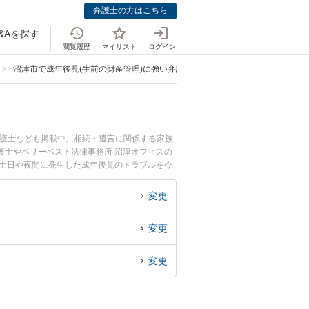
弁護士の方はこちら
&Aを探す
閲覧履歴
マイリスト
ログイン
沼津市で成年後見(生前の財産管理)に強い弁護士
弁護士なども掲載中。相続・遺言に関係する家族
護士やベリーベスト法律事務所 沼津オフィスの
で土日や夜間に発生した成年後見のトラブルを今
律相談できる沼津市内の弁護士に相談予約した
変更
変更
変更