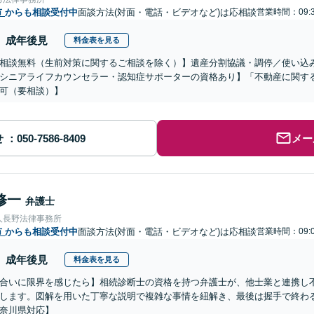
市
からも相談受付中
面談方法(対面・電話・ビデオなど)は応相談
営業時間：09:3
成年後見
料金表を見る
相談無料（生前対策に関するご相談を除く）】遺産分割協議・調停／使い込
シニアライフカウンセラー・認知症サポーターの資格あり】「不動産に関す
可（要相談）】
せ
メー
修一
弁護士
人長野法律事務所
市
からも相談受付中
面談方法(対面・電話・ビデオなど)は応相談
営業時間：09:0
成年後見
料金表を見る
合いに限界を感じたら】相続診断士の資格を持つ弁護士が、他士業と連携し
します。図解を用いた丁寧な説明で複雑な事情を紐解き、最後は握手で終わ
奈川県対応】