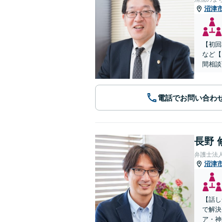
沼津
【初回
など【
間相談
電話でお問い合わ
長野 
弁護士法
沼津
【話し
で解決
ア・神