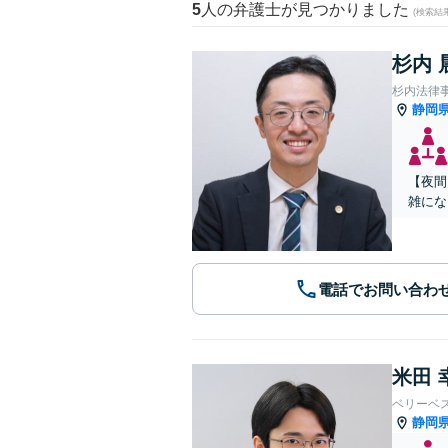
5
人の弁護士が見つかりました
(検索結
杉内 
杉内法律
静岡
【夜間
雑にな
電話でお問い合わ
米田 
ベリーベ
静岡