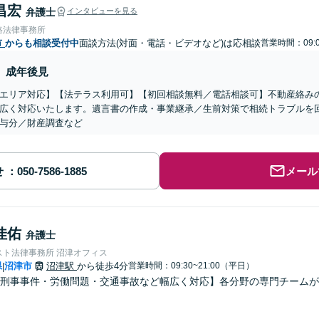
昌宏
弁護士
インタビューを見る
路法律事務所
市
からも相談受付中
面談方法(対面・電話・ビデオなど)は応相談
営業時間：09:0
成年後見
エリア対応】【法テラス利用可】【初回相談無料／電話相談可】不動産絡み
広く対応いたします。遺言書の作成・事業継承／生前対策で相続トラブルを
与分／財産調査など
せ
メール
佳佑
弁護士
スト法律事務所 沼津オフィス
県
沼津市
沼津駅
から徒歩4分
営業時間：09:30~21:00（平日）
|
・刑事事件・労働問題・交通事故など幅広く対応】各分野の専門チーム