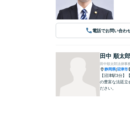
電話でお問い合わ
田中 順太
田中順太郎法律事
静岡県
沼津市
|
【沼津駅3分】
の豊富な法廷立
ださい。