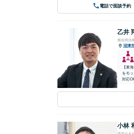
電話で面談予約
乙井 
旭合同法
沼津
【東海
をモッ
対応O
小林 
清流のま