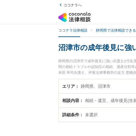
ココナラへ
ココナラ法律相談
静岡県で法律相談できる
沼津市の成年後見に強
静岡県の沼津市で成年後見に強い弁護士が5名
間の相続トラブルや認知症の相続、遺産分割等
米田 幸司弁護士、伊東法律事務所の反方 悠
すぐに弁護士に相談したい』『成年後見のトラ
い』などでお困りの相談者さんにおすすめです
エリア
静岡県、沼津市
相談内容
相続・遺言、成年後見(生
詳細条件
未選択