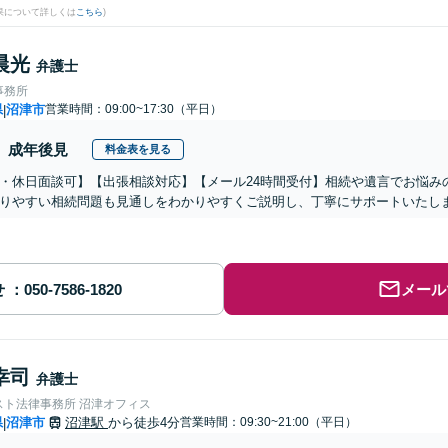
果について詳しくは
こちら
)
晨光
弁護士
事務所
県
沼津市
営業時間：09:00~17:30（平日）
|
成年後見
料金表を見る
・休日面談可】【出張相談対応】【メール24時間受付】相続や遺言でお悩み
りやすい相続問題も見通しをわかりやすくご説明し、丁寧にサポートいたし
せ
メール
幸司
弁護士
スト法律事務所 沼津オフィス
県
沼津市
沼津駅
から徒歩4分
営業時間：09:30~21:00（平日）
|