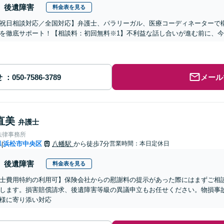
後遺障害
料金表を見る
祝日相談対応／全国対応】弁護士、パラリーガル、医療コーディネーターで
を徹底サポート！【相談料：初回無料※1】不利益な話し合いが進む前に、
せ
メール
直美
弁護士
法律事務所
県
浜松市中央区
八幡駅
から徒歩7分
営業時間：本日定休日
|
後遺障害
料金表を見る
士費用特約の利用可】保険会社からの慰謝料の提示があった際にはまずご相
します。損害賠償請求、後遺障害等級の異議申立もお任せください。物損事
様に寄り添い対応