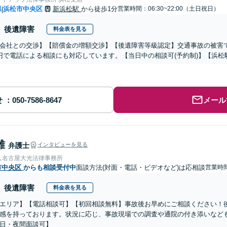
県
浜松市中央区
新浜松駅
から徒歩1分
営業時間：06:30~22:00（土日祝日）
|
後遺障害
料金表を見る
会社との交渉】【賠償金の増額交渉】【後遺障害等級認定】交通事故の被害
円で電話による相談にも対応しています。【当日中の相談可(予約制)】【浜松
せ
メール
雄
弁護士
インタビューを見る
人名古屋大光法律事務所
市中央区
からも相談受付中
面談方法(対面・電話・ビデオなど)は応相談
営業時
後遺障害
料金表を見る
エリア】【電話相談可】【初回相談無料】事故後お早めにご相談ください！
感を持っております。状況に応じ、事故現場での調査や通院の付き添いなど
日・夜間面談可】