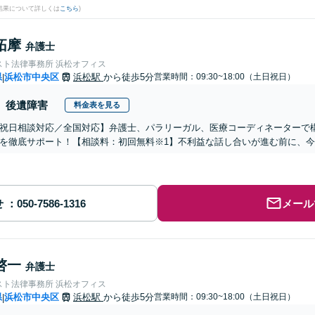
結果について詳しくは
こちら
)
拓摩
弁護士
スト法律事務所 浜松オフィス
県
浜松市中央区
浜松駅
から徒歩5分
営業時間：09:30~18:00（土日祝日）
|
後遺障害
料金表を見る
祝日相談対応／全国対応】弁護士、パラリーガル、医療コーディネーターで
を徹底サポート！【相談料：初回無料※1】不利益な話し合いが進む前に、
せ
メール
啓一
弁護士
スト法律事務所 浜松オフィス
県
浜松市中央区
浜松駅
から徒歩5分
営業時間：09:30~18:00（土日祝日）
|