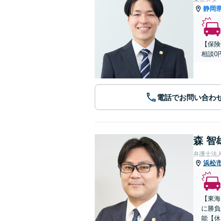
静岡
【保険
相談0
電話でお問い合わ
森 智
弁護士法
浜松
【東海
に勝負
能【休