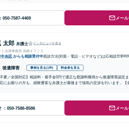
メール
 太郎
弁護士
インタビューを見る
ート法律事務所 高崎オフィス
市中央区
からも相談受付中
面談方法(対面・電話・ビデオなど)は応相談
営業時間
後遺障害
事例を見る(1件)
料金表を見る
不要／全国対応】相談料・着手金0円で適正な慰謝料獲得から後遺障害認定
応にお困りの方も、経験豊富な弁護士が最後まで強気の交渉を行います。【全
せ
メール