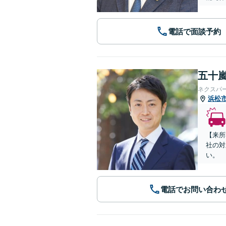
電話で面談予約
五十嵐
ネクスパ
浜松
【来所
社の対
い。
電話でお問い合わ