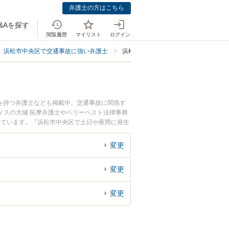
弁護士の方はこちら
&Aを探す
閲覧履歴
マイリスト
ログイン
浜松市中央区で交通事故に強い弁護士
浜松市中央区で後遺障害に強い弁護士
を持つ弁護士なども掲載中。交通事故に関係す
ィスの大城 拓摩弁護士やベリーベスト法律事務
れています。『浜松市中央区で土日や夜間に発生
初回相談無料で後遺障害を法律相談できる浜松市
変更
変更
変更