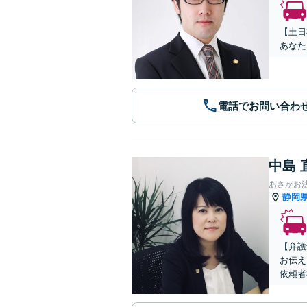
【土日
あなた
電話でお問い合わ
中島 
あさがお
静岡
【弁護
お伝え
依頼者