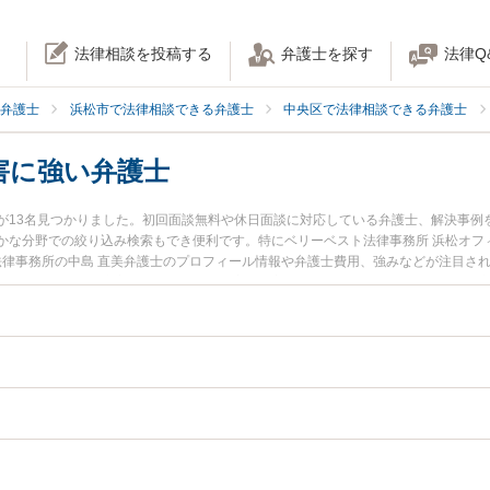
法律相談を投稿する
弁護士を探す
法律Q
弁護士
浜松市で法律相談できる弁護士
中央区で法律相談できる弁護士
害に強い弁護士
が13名見つかりました。初回面談無料や休日面談に対応している弁護士、解決事例
かな分野での絞り込み検索もでき便利です。特にベリーベスト法律事務所 浜松オフ
お法律事務所の中島 直美弁護士のプロフィール情報や弁護士費用、強みなどが注目さ
談したい』『後遺障害のトラブル解決の実績豊富な近くの弁護士を検索したい』『
困りの相談者さんにおすすめです。