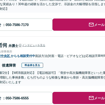
な実績あり！30年超の経験を活かした交渉で、示談金の大幅増額を目指しま
対応】
せ
メール
哲伺
弁護士
インタビューを見る
法律事務所
市中央区
からも相談受付中
面談方法(対面・電話・ビデオなど)は応相談
営業時
後遺障害
料金表を見る
駅2分】【WEB面談対応】【電話相談可】「骨折や高次脳機能障害といった
増額した事例多数」むち打ちのような軽微な事故から骨折・高次脳機能障害
対応いたします
せ
メール