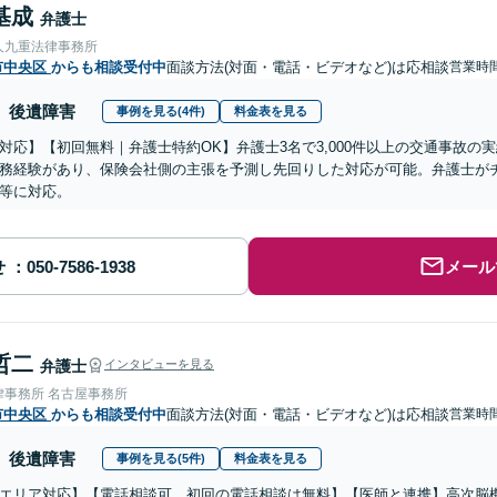
基成
弁護士
人九重法律事務所
市中央区
からも相談受付中
面談方法(対面・電話・ビデオなど)は応相談
営業時
後遺障害
事例を見る(4件)
料金表を見る
対応】【初回無料｜弁護士特約OK】弁護士3名で3,000件以上の交通事故の
務経験があり、保険会社側の主張を予測し先回りした対応が可能。弁護士が
等に対応。
せ
メール
哲二
弁護士
インタビューを見る
律事務所 名古屋事務所
市中央区
からも相談受付中
面談方法(対面・電話・ビデオなど)は応相談
営業時
後遺障害
事例を見る(5件)
料金表を見る
エリア対応】【電話相談可、初回の電話相談は無料】【医師と連携】高次脳機