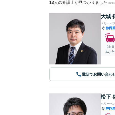
13
人の弁護士が見つかりました
(検索
大城 
ベリーベ
静岡
【土日
あなた
電話でお問い合わ
松下 
ベリーベ
静岡