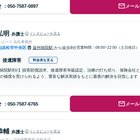
せ
メール
弘明
弁護士
インタビューを見る
人エース 浜松事務所
県
浜松市中央区
遠州病院駅
から徒歩8分
営業時間：08:00~22:00（土日祝日）
|
後遺障害
料金表を見る
病院駅8分】損害賠償請求、後遺障害等級認定、治療の打ち切り、保険会社
の補償を受けられるよう、豊富な解決実績をもとに最善の解決を目指します【
せ
メール
恭輔
弁護士
インタビューを見る
ートアップ法律事務所 浜松支店