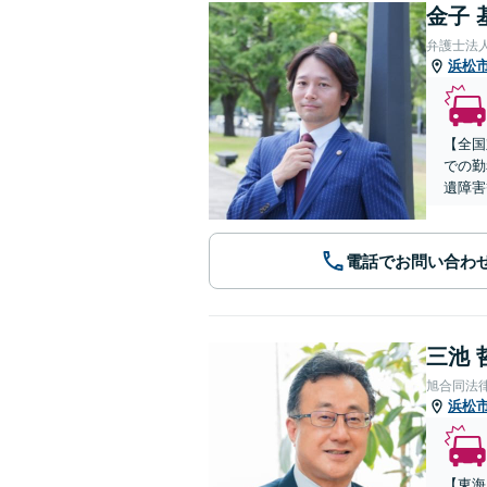
金子 
弁護士法
浜松
【全国
での勤
遺障害
電話でお問い合わ
三池 
旭合同法
浜松
【東海