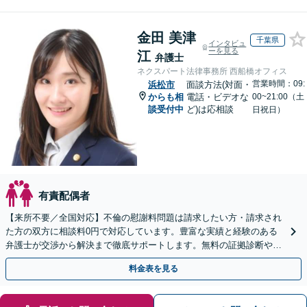
金田 美津
千葉県
インタビュ
ーを見る
江
弁護士
ネクスパート法律事務所 西船橋オフィス
営業時間：09:
浜松市
面談方法(対面・
からも相
電話・ビデオな
00~21:00（土
談受付中
ど)は応相談
日祝日）
有責配偶者
【来所不要／全国対応】不倫の慰謝料問題は請求したい方・請求され
た方の双方に相談料0円で対応しています。豊富な実績と経験のある
弁護士が交渉から解決まで徹底サポートします。無料の証拠診断や着
手金の返還保証もありますので安心してご相談ください。
料金表を見る