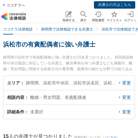
弁護士の方はこちら
ココナラへ
投稿する
探す
閲覧履歴
マイリスト
ログイン
ココナラ法律相談
静岡県で法律相談できる弁護士
浜松市で法律相談で
浜松市の有責配偶者に強い弁護士
静岡県の浜松市で有責配偶者に強い弁護士が15名見つかりました。初回面談無
料や休日面談に対応している弁護士、解決事例を持つ弁護士なども掲載中。離
婚・男女問題に関係する財産分与や養育費、親権等の細かな分野での絞り込み
検索もでき便利です。特にベリーベスト法律事務所 浜松オフィスの大城 拓摩弁
護士やJPS総合法律事務所 浜松オフィスの津木 陽一郎弁護士、あさがお法律事
エリア
静岡県、浜松市中央区、浜松市浜名区、浜松市天竜区
変更
務所の中島 直美弁護士のプロフィール情報や弁護士費用、強みなどが注目され
ています。『浜松市で土日や夜間に発生した有責配偶者のトラブルを今すぐに
相談内容
離婚・男女問題、有責配偶者
変更
弁護士に相談したい』『有責配偶者のトラブル解決の実績豊富な近くの弁護士
を検索したい』『初回相談無料で有責配偶者を法律相談できる浜松市内の弁護
士に相談予約したい』などでお困りの相談者さんにおすすめです。
詳細条件
未選択
変更
15
人の弁護士が見つかりました
(検索結果について詳しくは
こちら
)