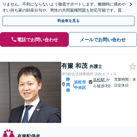
りません。不利にならないよう徹底サポートします。離婚時に揉めや
すい持ち家の財産分与や、男性の共同親権問題も対応可能です。質の
高い解決を目指します。まずはご相談ください。
料金表を見る
電話でお問い合わせ
メールでお問い合わせ
有簾 和茂
弁護士
JPS総合法律事務所 浜松オフィス
静
浜松駅
か
営業時間：本
浜松市
岡
|
日定休日
ら徒歩3分
中央区
県
有責配偶者