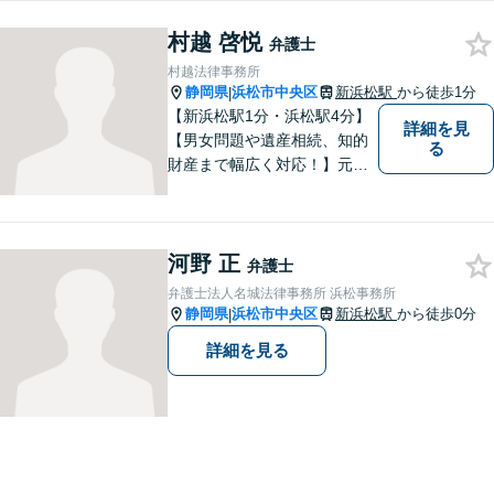
村越 啓悦
弁護士
村越法律事務所
静岡県
浜松市中央区
新浜松駅
から徒歩1分
|
【新浜松駅1分・浜松駅4分】
詳細を見
【男女問題や遺産相続、知的
る
財産まで幅広く対応！】元裁
判官のキャリアを生かし 「皆
様の納得のいく裁判の進め
方」 をご提案します。依頼者
河野 正
様との信頼関係を第一に、事
弁護士
件解決を推敲してまいりま
弁護士法人名城法律事務所 浜松事務所
す。
静岡県
浜松市中央区
新浜松駅
から徒歩0分
|
詳細を見る