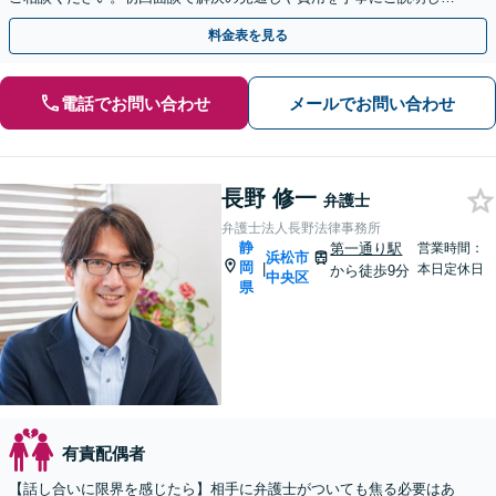
す。不貞相手への慰謝料請求や、請求を受けた方にも対応。
料金表を見る
電話でお問い合わせ
メールでお問い合わせ
長野 修一
弁護士
弁護士法人長野法律事務所
静
第一通り駅
営業時間：
浜松市
岡
|
本日定休日
から徒歩9分
中央区
県
有責配偶者
【話し合いに限界を感じたら】相手に弁護士がついても焦る必要はあ