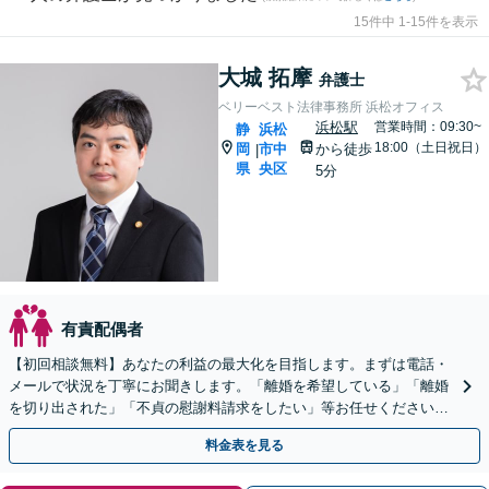
15件中 1-15件を表示
大城 拓摩
弁護士
ベリーベスト法律事務所 浜松オフィス
浜松駅
営業時間：09:30~
静
浜松
18:00（土日祝日）
岡
市中
から徒歩
|
県
央区
5分
有責配偶者
【初回相談無料】あなたの利益の最大化を目指します。まずは電話・
メールで状況を丁寧にお聞きします。「離婚を希望している」「離婚
を切り出された」「不貞の慰謝料請求をしたい」等お任せください。
【リーズナブルな料金設定】
料金表を見る