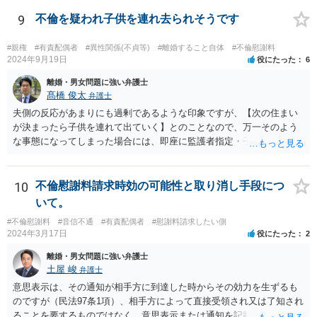
ている裁判例もありますので、担当弁護士に確認してみるとよいでし
ょう。 ＞・この事実が何か今回の裁判に影響することはあるのでしょ
9
不倫を疑われ子供を連れ去られそうです
うか？ 提訴時に請求している慰謝料額がいくらであるかにもよります
が、不貞が継続している事実自体は、上記のとおり増額事由になり得
#親権
#有責配偶者
#異性関係(不貞等)
#離婚すること自体
#不倫慰謝料
るので、請求を拡張するか、現状の請求額が認容されやすいように今
2024年9月19日
役にたった
6
後の攻防で主張立証していくことになるでしょう。方針について、担
離婚・男女問題に強い弁護士
当弁護士とよく相談してみるとよいと思います。
髙橋 俊太
弁護士
夫側の反応があまりにも過剰であるような印象ですが、【次の住まい
が決まったら子供を連れて出ていく】とのことなので、万一そのよう
な事態になってしまった場合には、即座に監護者指定・子の引渡しの
手続をとる必要がありますので、事前に心構えはしておいた方がよい
でしょう。 親権者や監護者の指定が争いになる場合、現在の実務では
「主たる監護者が父母いずれか」という基準で判断されます。具体的
10
不倫慰謝料請求時効の可能性と取り消し手段につ
には、子が生まれてから現在に至るまで、産休・育休取得の有無、子
いて。
の衣食住の世話、子の傷病時の看病等、保育園や習い事への対応など
#不倫慰謝料
#音信不通
#有責配偶者
#慰謝料請求したい側
に関する具体的（中心的）監護実績をもとにして、他方配偶者と比較
2024年3月17日
役にたった
2
して、自分が主として子を監護してきた者であるかどうかが重要にな
ります。【子供の監護は平日休日含めて8割私です。】ということでは
離婚・男女問題に強い弁護士
あるのですが、上記のとおり、様々な具体的な事情を踏まえて検討す
土屋 峻
弁護士
る必要があるので、最寄りの弁護士などに個別に相談することをお勧
意思表示は、その通知が相手方に到達した時からその効力を生ずるも
めいたします。
のですが（民法97条1項）、相手方によって直接受領され又は了知され
ることを要するものではなく、意思表示または通知を記載した書面