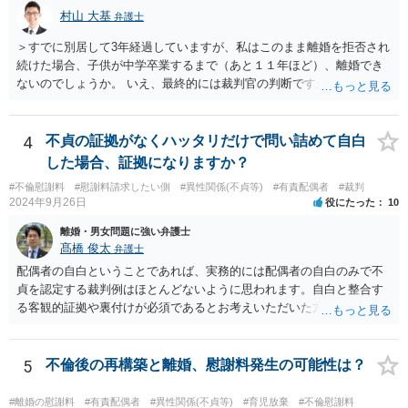
て、強制的にご自宅が売却されてしまう可能性があるからです。 可能
村山 大基
弁護士
であれば、婚姻費用の額、親権を取得するために現時点でしておくべ
＞すでに別居して3年経過していますが、私はこのまま離婚を拒否され
きこと等も含め、お近くの弁護士に直接相談して、アドバイス等を求
続けた場合、子供が中学卒業するまで（あと１１年ほど）、離婚でき
めることをお勧めします。
ないのでしょうか。 いえ、最終的には裁判官の判断ですが、現時点で
すでに同居期間の３倍以上別居していますし、 中学卒業するまで絶対
に離婚できない、ということもないと思います。 すでに依頼されてい
るということですし、例えば離婚後の養育費額について譲歩するなど
4
不貞の証拠がなくハッタリだけで問い詰めて自白
離婚の条件含めて、考えておられる通り打診してみると良いと思いま
した場合、証拠になりますか？
す。 また、調停で第三者を介して再度協議してみる、ということも考
#不倫慰謝料
#慰謝料請求したい側
#異性関係(不貞等)
#有責配偶者
#裁判
えられます。
2024年9月26日
役にたった
10
離婚・男女問題に強い弁護士
髙橋 俊太
弁護士
配偶者の自白ということであれば、実務的には配偶者の自白のみで不
貞を認定する裁判例はほとんどないように思われます。自白と整合す
る客観的証拠や裏付けが必須であるとお考えいただいた方がよいでし
ょう。
5
不倫後の再構築と離婚、慰謝料発生の可能性は？
#離婚の慰謝料
#有責配偶者
#異性関係(不貞等)
#育児放棄
#不倫慰謝料