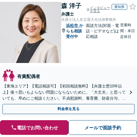
森 洋子
愛知県
インタビュー
を見る
弁護士
弁護士法人名古屋大光法律事務所
営業時
浜松市
か
面談方法(対面・電
らも相談
話・ビデオなど)は
間：本日
受付中
応相談
定休日
有責配偶者
【東海エリア】【電話相談可】【初回相談無料】【弁護士歴10年以
上】後々思いもよらない問題にならないために、「大丈夫」と思って
いても、早めにご相談ください。不貞慰謝料、養育費、財産分与、D
V、モラハラなど【出張相談可】
料金表を見る
電話でお問い合わせ
メールで面談予約