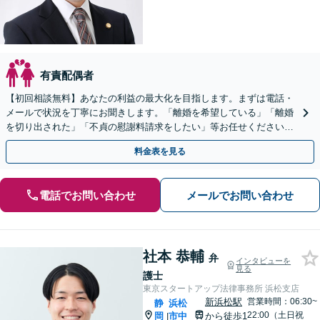
有責配偶者
【初回相談無料】あなたの利益の最大化を目指します。まずは電話・
メールで状況を丁寧にお聞きします。「離婚を希望している」「離婚
を切り出された」「不貞の慰謝料請求をしたい」等お任せください。
【リーズナブルな料金設定】
料金表を見る
電話でお問い合わせ
メールでお問い合わせ
社本 恭輔
弁
インタビューを
見る
護士
東京スタートアップ法律事務所 浜松支店
新浜松駅
営業時間：06:30~
静
浜松
22:00（土日祝
岡
市中
から徒歩1
|