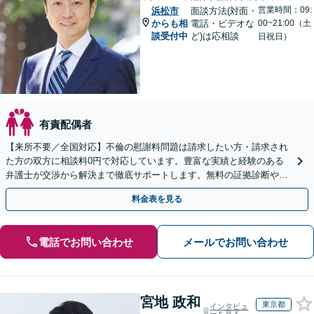
営業時間：09:
浜松市
面談方法(対面・
からも相
電話・ビデオな
00~21:00（土
談受付中
ど)は応相談
日祝日）
有責配偶者
【来所不要／全国対応】不倫の慰謝料問題は請求したい方・請求され
た方の双方に相談料0円で対応しています。豊富な実績と経験のある
弁護士が交渉から解決まで徹底サポートします。無料の証拠診断や着
手金の返還保証もありますので安心してご相談ください。
料金表を見る
電話でお問い合わせ
メールでお問い合わせ
宮地 政和
東京都
インタビュ