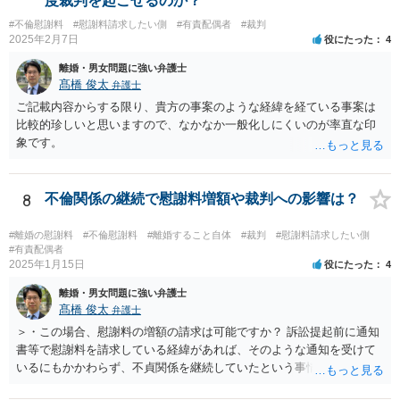
度裁判を起こせるのか？
ます（離婚訴訟では反論が必要になってくると思いますが、調停段階
#不倫慰謝料
#慰謝料請求したい側
#有責配偶者
#裁判
からこちらの言い分や手の内を知らせることに余り意味はないように
2025年2月7日
役にたった
4
思います。）。
離婚・男女問題に強い弁護士
髙橋 俊太
弁護士
ご記載内容からする限り、貴方の事案のような経緯を経ている事案は
比較的珍しいと思いますので、なかなか一般化しにくいのが率直な印
象です。
8
不倫関係の継続で慰謝料増額や裁判への影響は？
#離婚の慰謝料
#不倫慰謝料
#離婚すること自体
#裁判
#慰謝料請求したい側
#有責配偶者
2025年1月15日
役にたった
4
離婚・男女問題に強い弁護士
髙橋 俊太
弁護士
＞・この場合、慰謝料の増額の請求は可能ですか？ 訴訟提起前に通知
書等で慰謝料を請求している経緯があれば、そのような通知を受けて
いるにもかかわらず、不貞関係を継続していたという事情は悪質性を
基礎付けるものであり、増額事由になり得ます。そのような判断をし