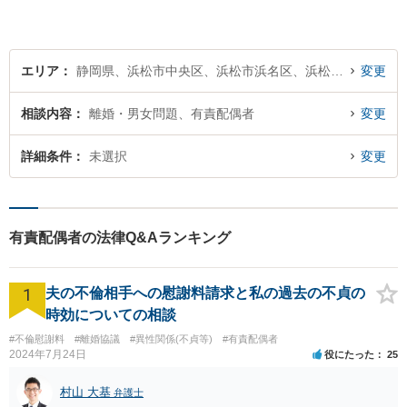
エリア
静岡県、浜松市中央区、浜松市浜名区、浜松市天竜区
変更
相談内容
離婚・男女問題、有責配偶者
変更
詳細条件
未選択
変更
有責配偶者の法律Q&Aランキング
1
夫の不倫相手への慰謝料請求と私の過去の不貞の
時効についての相談
#不倫慰謝料
#離婚協議
#異性関係(不貞等)
#有責配偶者
2024年7月24日
役にたった
25
村山 大基
弁護士