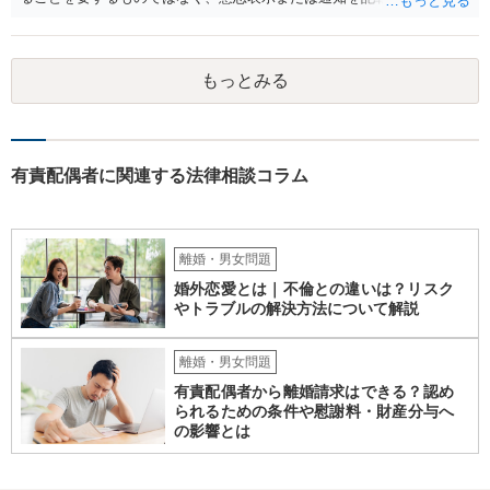
が、相手方のいわゆる支配圏内に置かれることをもって足りると考え
られます（最判昭和43年12月17日）。したがって、相手方の支配圏内
に入っていれば（郵便受けに投函するなど。実際には配達証明などを
もっとみる
つけたほうがよいでしょう。）、時効の完成猶予の効果を享受できる
と考えます。 その結果、催告の時効完成猶予期間の6か月の間に訴訟
提起をすることで請求が可能となります。
有責配偶者に関連する法律相談コラム
離婚・男女問題
婚外恋愛とは｜不倫との違いは？リスク
やトラブルの解決方法について解説
離婚・男女問題
有責配偶者から離婚請求はできる？認め
られるための条件や慰謝料・財産分与へ
の影響とは