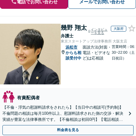
電話でお問い合わせ
メールでお問い合わせ
幾野 翔太
大阪府
インタビュ
ーを見る
弁護士
東京スタートアップ法律事務所 大阪支店
営業時間：06:
浜松市
面談方法(対面・
からも相
電話・ビデオな
30~22:00（土
談受付中
ど)は応相談
日祝日）
有責配偶者
【不倫・浮気の慰謝料請求をされたら】【当日中の相談可(予約制)】
不倫問題の相談は毎月100件以上、慰謝料請求された側の交渉・解決
実績が豊富な法律事務所です。【不倫相談は初回0円】【電話相談で
ご契約まで対応可/来所不要】
料金表を見る