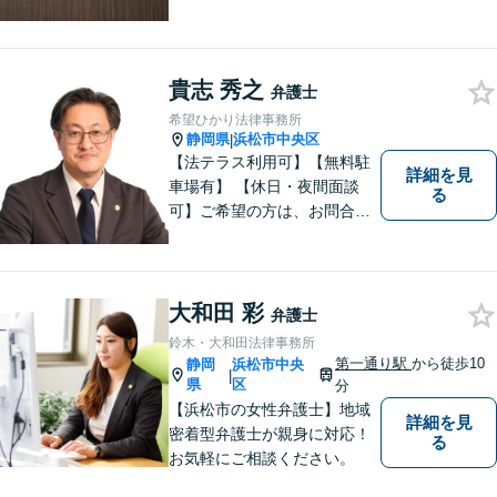
い、丁寧かつ迅速な問題解決
を目指します。まずはお気軽
にご相談下さい。
貴志 秀之
弁護士
希望ひかり法律事務所
静岡県
浜松市中央区
|
【法テラス利用可】【無料駐
詳細を見
車場有】 【休日・夜間面談
る
可】ご希望の方は、お問合せ
時にご相談ください。 ◆個人
の負債整理は、初回1時間相談
料無料◆
大和田 彩
弁護士
鈴木・大和田法律事務所
第一通り駅
から徒歩10
静岡
浜松市中央
|
県
区
分
【浜松市の女性弁護士】地域
詳細を見
密着型弁護士が親身に対応！
る
お気軽にご相談ください。