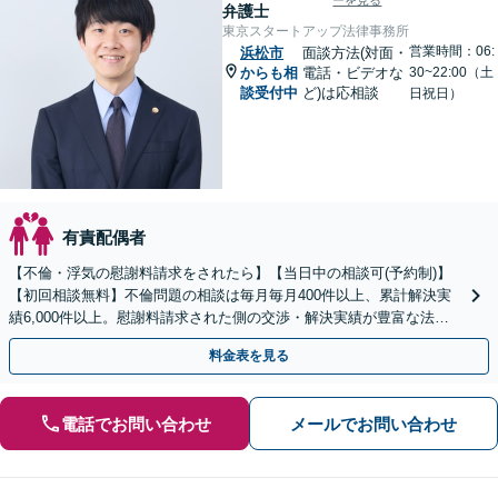
ーを見る
弁護士
東京スタートアップ法律事務所
営業時間：06:
浜松市
面談方法(対面・
からも相
電話・ビデオな
30~22:00（土
談受付中
ど)は応相談
日祝日）
有責配偶者
【不倫・浮気の慰謝料請求をされたら】【当日中の相談可(予約制)】
【初回相談無料】不倫問題の相談は毎月毎月400件以上、累計解決実
績6,000件以上。慰謝料請求された側の交渉・解決実績が豊富な法律
事務所です。
料金表を見る
電話でお問い合わせ
メールでお問い合わせ