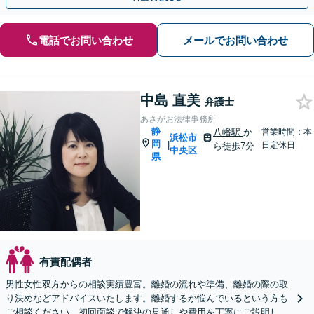
電話でお問い合わせ
メールでお問い合わせ
中島 直美
弁護士
あさがお法律事務所
静
八幡駅
か
営業時間：本
浜松市
岡
|
日定休日
ら徒歩7分
中央区
県
有責配偶者
男性女性双方からの相談実績豊富。離婚の流れや準備、離婚の際の取
り決めなどアドバイスいたします。離婚するか悩んでいるという方も
ご相談ください。初回面談で解決の見通しや費用を丁寧にご説明しま