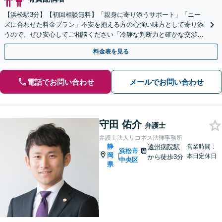
【浜松駅3分】【初回相談無料】「親身に寄り添うサポート」「ニー
ズに合わせた料金プラン」不安を抱える方の心強い味方として寄り添
うので、ぜひ安心してご相談ください「冷静な判断力と確かな交渉力
で、あなたの権利を守ります」【休日・夜間相談可】
料金表を見る
電話でお問い合わせ
メールでお問い合わせ
守田 佑介
弁護士
弁護士法人リコネス法律事務所
静
遠州病院駅
営業時間：
浜松市
岡
|
本日定休日
から徒歩3分
中央区
県