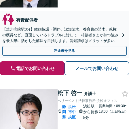
有責配偶者
【遠州病院駅8分】離婚協議・調停、認知請求、養育費の請求、親権
の獲得など。直面しているトラブルに対して、相談者さまが持つ強み
を最大限に活かした解決を目指します。認知請求はメリットが多いの
で、弁護士と詳しくお話してみませんか【初回相談無料】
料金表を見る
電話でお問い合わせ
メールでお問い合わせ
松下 啓一
弁護士
ベリーベスト法律事務所 浜松オフィス
浜松駅
営業時間：09:30~
静
浜松
18:00（土日祝日）
岡
市中
から徒歩
|
県
央区
5分