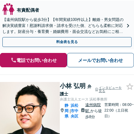
有責配偶者
【遠州病院駅から徒歩3分】【年間実績100件以上】離婚・男女問題の
解決実績豊富！慰謝料請求側・請求を受けた側、どちらも柔軟に対応
します。財産分与・養育費・婚姻費用・面会交流などお気軽にご相談
ください。【完全個室対応】
料金表を見る
電話でお問い合わせ
メールでお問い合わせ
小林 弘明
弁
インタビューを
見る
護士
弁護士法人エース 浜松事務所
遠州病院
営業時間：08:00~
静
浜松
22:00（土日祝
岡
市中
駅
から徒
|
県
央区
日）
歩8分