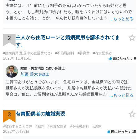
実際には、４年前にもう相手の身元はわかっていたから時効だと思
う、とか、 もし裁判所に呼ばれたら、嘘をつくわけにはいかないので
本当のことを話す、とか、 やんわり裁判自体しないように説得するの
がいいと思います。
2
主人から住宅ローンと婚姻費用を請求されてま
す。
#婚姻費用(別居中の生活費など)
#不倫慰謝料
#養育費
#有責配偶者
2023年11月15日
役にたった
8
離婚・男女問題に強い弁護士
加藤 善大
弁護士
ご質問ありがとうございます。 住宅ローンは、金融機関との間では、
旦那さんが支払義務を負います。 別居中も旦那さんが支払いを続けた
場合は、仮に、ご質問者様が旦那さんから婚姻費用を支払ってもらう
場合の本来の婚姻費用から、 旦那さんが支払っている住宅ローンの一
部の額を引いた額が婚姻費用として支払われることになることが多い
です。 また、離婚をする際の財産分与において考慮されることもあり
3
有責配偶者の離婚実現
ます。 他方、旦那さんが住宅ローンを支払わなくなってしまう場合が
あります。 その場合に、ご質問者様が、その後もご自宅に住み続けた
#離婚すること自体
#裁判
#有責配偶者
#不倫慰謝料
#調停
い場合は、実質的にご質問者様が住宅ローンをお支払になる必要が出
2022年6月22日
役にたった
15
てくる可能性があります。 もし支払わない場合は、抵当権の実行とし