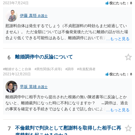
2023年7月24日
役にたった
8
伊藤 真悟
弁護士
慰謝料自体は発生するでしょう（不貞慰謝料の時効もまだ経過してい
ません）。 ただ金額については不倫発覚後ただちに離婚の話が出た場
合より低くできる可能性はあるし、離婚調停において有責配偶者の主
張がなされて場合に離婚原因は不倫ではなく、夫の育児拒否だという
主張は考えられます。 養育費なども含めて一度弁護士に相談すること
を勧めます。
6
離婚調停中の反論について
#離婚すること自体
#異性関係(不貞等)
#調停
#有責配偶者
2021年12月20日
役にたった
8
早坂 英雄
弁護士
離婚調停中に相手方から提出された根拠の無い陳述書等に反論しとか
ないと、離婚裁判になった時に不利になりますか？ →調停は、過去
の事実を確定する手続きではなくあくまで話し合いによる合意を目指
す手続きですので、反論の陳述書を出すことが必須というわけではあ
りません（口頭での説明でも十分だと思います）。但し、調停委員が
反論の陳述書を提出するように求めているときは別です。 また、反
7
不倫裁判で判決として慰謝料を取得した相手に再
論しないからと言って直ちに離婚訴訟で不利になることはないと思い