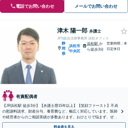
電話でお問い合わせ
メールでお問い合わせ
津木 陽一郎
弁護士
JPS総合法律事務所 浜松オフィス
静
浜松駅
か
営業時間：本
浜松市
岡
|
日定休日
ら徒歩3分
中央区
県
有責配偶者
【JR浜松駅 徒歩3分】【弁護士歴15年以上】【笑顔ファースト】不貞
の慰謝料請求、財産分与、養育費など、幅広く対応しています。医師
や経営者からのご相談実績が多数あります。おひとりで悩まず、ぜひ
弁護士にご相談ください。【初回面談無料】
料金表を見る