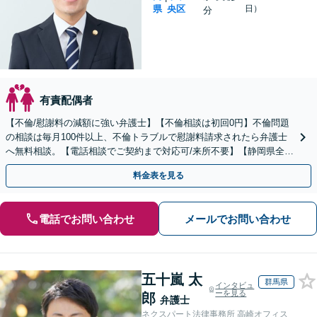
県
央区
日）
分
有責配偶者
【不倫/慰謝料の減額に強い弁護士】【不倫相談は初回0円】不倫問題
の相談は毎月100件以上、不倫トラブルで慰謝料請求されたら弁護士
へ無料相談。【電話相談でご契約まで対応可/来所不要】【静岡県全域
対応】
料金表を見る
電話でお問い合わせ
メールでお問い合わせ
五十嵐 太
群馬県
インタビュ
ーを見る
郎
弁護士
ネクスパート法律事務所 高崎オフィス