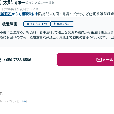
 太郎
弁護士
インタビューを見る
ート法律事務所 高崎オフィス
市駿河区
からも相談受付中
面談方法(対面・電話・ビデオなど)は応相談
営業時間
後遺障害
事例を見る(1件)
料金表を見る
不要／全国対応】相談料・着手金0円で適正な慰謝料獲得から後遺障害認定
応にお困りの方も、経験豊富な弁護士が最後まで強気の交渉を行います。【全
せ
メール
す。
果について詳しくは
こちら
)