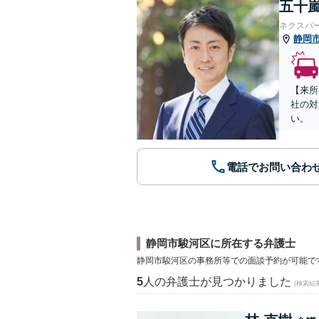
五十嵐
ネクスパ
静岡
【来所
社の対
い。
電話でお問い合わ
静岡市駿河区に所在する弁護士
静岡市駿河区の事務所等での面談予約が可能で
5
人の弁護士が見つかりました
(検索結