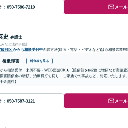
せ
メール
英史
弁護士
人みなと法律事務所
市駿河区
からも相談受付中
面談方法(対面・電話・ビデオなど)は応相談
営業時間
後遺障害
料金表を見る
から相談受付・来所不要・WEB面談OK★【賠償額を約2倍に増額など実績豊
損害賠償金の増額、治療費打ち切り、ご家族での事故など、対応いたします
手金無料】
せ
メール