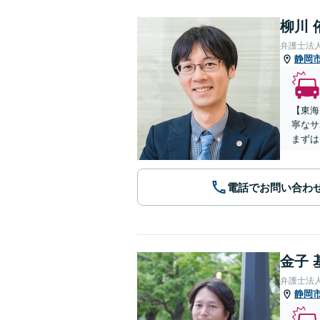
柳川 
弁護士法
静岡
【東海
寧なサ
まずは
電話でお問い合わ
金子 
弁護士法
静岡