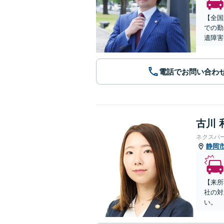
【全国
での勤
遺障害
電話でお問い合わ
古川 
ネクスパ
静岡
【来所
社の対
い。