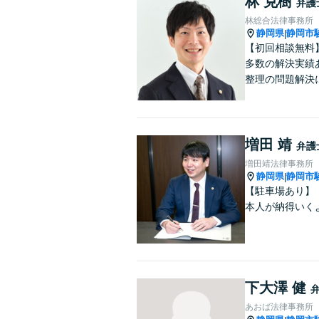
林 克樹
弁護
林総合法律事務所
静岡県
静岡市
|
【初回相談無料
多数の解決実績
整理の問題解決
増田 靖
弁護
増田靖法律事務所
静岡県
静岡市
|
【駐車場あり】
本人が納得いく
下大澤 健
あおば法律事務所