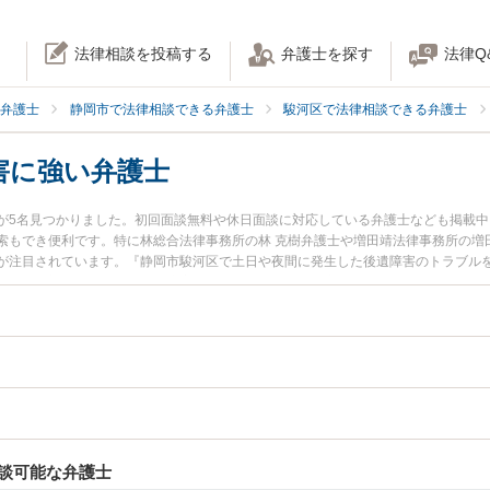
法律相談を投稿する
弁護士を探す
法律Q
弁護士
静岡市で法律相談できる弁護士
駿河区で法律相談できる弁護士
害に強い弁護士
が5名見つかりました。初回面談無料や休日面談に対応している弁護士なども掲載
索もでき便利です。特に林総合法律事務所の林 克樹弁護士や増田靖法律事務所の増田
が注目されています。『静岡市駿河区で土日や夜間に発生した後遺障害のトラブル
たい』『初回相談無料で後遺障害を法律相談できる静岡市駿河区内の弁護士に相談
談可能な弁護士