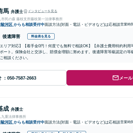
侑馬
弁護士
インタビューを見る
人市民の森 藤枝支所藤枝第一法律事務所
市駿河区
からも相談受付中
面談方法(対面・電話・ビデオなど)は応相談
営業時間
後遺障害
料金表を見る
エリア対応】【着手金0円！何度でも無料で相談OK】【弁護士費用特約利用
ポート。保険会社と交渉し、賠償金増額に努めます。後遺障害等級認定の等
ご相談ください。
せ
メール
基成
弁護士
人九重法律事務所
市駿河区
からも相談受付中
面談方法(対面・電話・ビデオなど)は応相談
営業時間