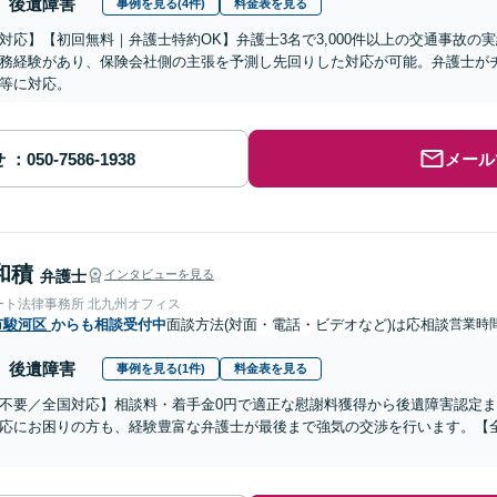
後遺障害
事例を見る(4件)
料金表を見る
対応】【初回無料｜弁護士特約OK】弁護士3名で3,000件以上の交通事故の
務経験があり、保険会社側の主張を予測し先回りした対応が可能。弁護士が
等に対応。
せ
メール
和積
弁護士
インタビューを見る
ート法律事務所 北九州オフィス
市駿河区
からも相談受付中
面談方法(対面・電話・ビデオなど)は応相談
営業時間
後遺障害
事例を見る(1件)
料金表を見る
不要／全国対応】相談料・着手金0円で適正な慰謝料獲得から後遺障害認定
応にお困りの方も、経験豊富な弁護士が最後まで強気の交渉を行います。【全