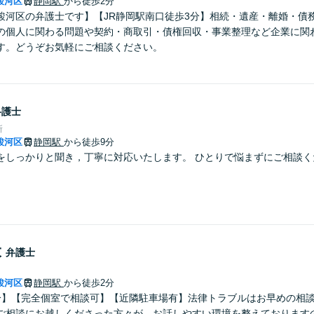
駿河区
静岡駅
から徒歩2分
駿河区の弁護士です】【JR静岡駅南口徒歩3分】相続・遺産・離婚・債
の個人に関わる問題や契約・商取引・債権回収・事業整理など企業に関
す。どうぞお気軽にご相談ください。
弁護士
所
駿河区
静岡駅
から徒歩9分
をしっかりと聞き，丁寧に対応いたします。 ひとりで悩まずにご相談く
大
弁護士
駿河区
静岡駅
から徒歩2分
分】【完全個室で相談可】【近隣駐車場有】法律トラブルはお早めの相
ご相談にお越しくださった方々が、お話しやすい環境を整えております