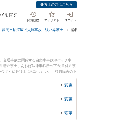
弁護士の方はこちら
&Aを探す
閲覧履歴
マイリスト
ログイン
静岡市駿河区で交通事故に強い弁護士
静岡市駿河区で後遺障害に強い弁護士
中。交通事故に関係する自動車事故やバイク事
 靖弁護士、あおば法律事務所の下大澤 健弁護
を今すぐに弁護士に相談したい』『後遺障害のト
予約したい』などでお困りの相談者さんにおすす
変更
変更
変更