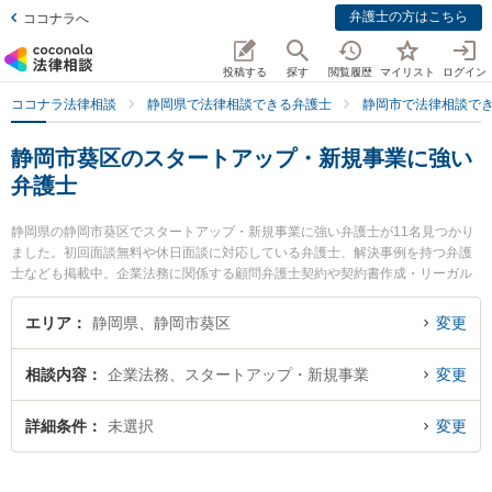
弁護士の方はこちら
ココナラへ
投稿する
探す
閲覧履歴
マイリスト
ログイン
ココナラ法律相談
静岡県で法律相談できる弁護士
静岡市で法律相談で
静岡市葵区のスタートアップ・新規事業に強い
弁護士
静岡県の静岡市葵区でスタートアップ・新規事業に強い弁護士が11名見つかり
ました。初回面談無料や休日面談に対応している弁護士、解決事例を持つ弁護
士なども掲載中。企業法務に関係する顧問弁護士契約や契約書作成・リーガル
チェック、雇用契約書・就業規則作成等の細かな分野での絞り込み検索もでき
便利です。特に東京スタートアップ法律事務所 静岡支店の日野 卓郎弁護士や新
エリア
静岡県、静岡市葵区
変更
静岡駅前法律事務所の日吉 加奈恵弁護士、静岡刑事ディフェンダー法律事務所
の佐野 雅則弁護士のプロフィール情報や弁護士費用、強みなどが注目されてい
相談内容
企業法務、スタートアップ・新規事業
変更
ます。『静岡市葵区で土日や夜間に発生したスタートアップ・新規事業のトラ
ブルを今すぐに弁護士に相談したい』『スタートアップ・新規事業のトラブル
解決の実績豊富な近くの弁護士を検索したい』『初回相談無料でスタートアッ
詳細条件
未選択
変更
プ・新規事業を法律相談できる静岡市葵区内の弁護士に相談予約したい』など
でお困りの相談者さんにおすすめです。