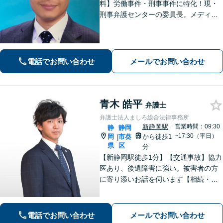
料】労働事件・刑事事件に特化！現・
刑事弁護センターの委員長。メディア
掲載案件多数！豊富な経験を活かし早
期釈放を目指します【労働・雇用】依
頼者さま目線のサポートを心がけま
す。地域密着型の法律事務所
電話でお問い合わせ
メールでお問い合わせ
青木 皓平
弁護士
弁護士法人ましろ総合法律事務所
新静岡駅
営業時間：09:30
静
静岡
~17:30（平日）
岡
市葵
から徒歩1
|
県
区
分
【新静岡駅徒歩1分】【交通事故】協力
医あり、後遺障害に強い。被害者の方
に寄り添いお話を伺います【相続・遺
言】司法書士・税理士と連携してワン
ストップでサービスをご提供できま
す。そのほか、借金問題などもご相談
電話でお問い合わせ
メールでお問い合わせ