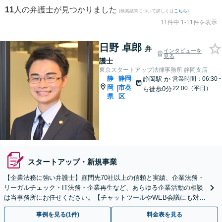
11
人の弁護士が見つかりました
(検索結果について詳しくは
こちら
)
11件中 1-11件を表示
日野 卓郎
弁
インタビューを
見る
護士
東京スタートアップ法律事務所 静岡支店
静
静岡
静岡駅
か
営業時間：06:30~
岡
市葵
|
22:00（平日）
ら徒歩0分
県
区
スタートアップ・新規事業
【企業法務に強い弁護士】顧問先70社以上の信頼と実績、企業法務・
リーガルチェック・IT法務・企業再生など、あらゆる企業活動の相談
は当事務所にお任せください。【チャットツールやWEB会議にも対
応】
事例を見る(1件)
料金表を見る