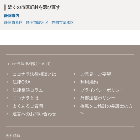
おいて事前チェックがなされるわけではないため、著作権侵害となる
近くの市区町村を選び直す
ような画像もそのまま投稿されてしまい、結果として、権利者から削
静岡市内
除や損害賠償等の請求がなされるまで、事実上、その投稿状態が残っ
たままになっているものと思われます。 こうした無断転載の件数は多
静岡市葵区
静岡市駿河区
静岡市清水区
く、また、本人の特定にも時間や費用がかかることから、全ての無断
転載に対しては、権利者が対応できていないという実情があるものと
思われます。 もっとも、著作権者として承諾をしているのでない限
り、請求が現時点でないとしても、著作権侵害となることに変わりは
ありません。 そのため、著作権者が、本人の特定や具体的な請求に動
いてきた場合には、こうした無断転載をしていると、権利侵害の責任
ココナラ法律相談について
を問われることになり、結果として、賠償等をしなければならない事
態にもなります。 このように、ECサイト等における画像転載等は、適
ココナラ法律相談とは
ご意見・ご要望
法な状態とは必ずしも言い難く、権利者の行動次第では責任が生じか
法律Q&A
利用規約
ねないものですので、やはりこうした無断転載は控えた方が安全かと
法律相談コラム
プライバシーポリシー
思慮いたします。
ココナラとは
外部送信ポリシー
よくあるご質問
掲載をご検討の弁護士の方
へ
運営へのお問い合わせ
会社情報