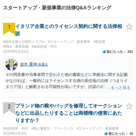
ることにしました。現在商標は取得できて特許は出願中ですが、法律顧問に
スタートアップ・新規事業の法律Q&Aランキング
いてくれるおかげで、事業に集中して取り組むことができています。また、
とてもフランクな先生なので、法律問題かどうかわからない時も気軽に相談
することができるのも大きな魅力です。 【コメント】 自社のサービスが真似
1
されないように、商標や特許を取得しておきたいとのご相談だったのです
イタリア企業とのライセンス契約に関する法律相
が、お話を伺っていると顧問契約を締結させていただくのが一番良いと判断
談
しました。というのも、この会社では法律面の不安が事業の障壁になってい
ました。当事務所と顧問契約をいただくことによって、顧問料の範囲内で商
#海外企業との契約トラブル
#スタートアップ・新規事業
#製造業
標や特許の申請を行い、日常的に契約書のやビジネスモデルの法的レビュー
#M&A・事業承継
#知的財産・特許
2025年6月24日
も行うことによってできると判断したためです。そこで、顧問契約をしてい
役にたった
241
ただくメリットを説明したところ、喜んでご契約いただきました。単発のサ
ービス提供にとどまらず、継続的にサポートさせていただけることは、当事
並木 重伸
弁護士
務所にとっても大きな喜びです。
その同意書や当事者間で交わさた他の書面などに準拠法に関する記載
がなければ、一般的にはライセンスする側の居住地の法律（つまりイ
タリア法）と解釈される可能性が高いですが、許諾の範囲が日本国内
に限定されているなどの事情がある場合には、日本法となる可能性も
あります。 なお、仮に日本法になるとしても、新しい会社との間で契
約が有効かどうかは、ライセンスされた権利の種類（著作権、商標
2
ブランド物の靴やバッグを修理してオークション
権、特許権など）や契約の時期などを見て判断する必要があります。
などに出品したりすることは商標権の侵害にあた
いずれにせよ具体的事情が分からないと確定的な回答は難しいと思わ
りますか？
れますので、弁護士に直接相談されることをお勧めします。
#知的財産・特許
#個人事業主・フリーランス
#スタートアップ・新規事業
2018年2月3日
役にたった
16