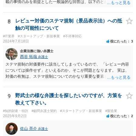
載の事情のみを前提とした一般論的な回答は、以下のとおりです。 ①
事務外の税務相談をサービスで実施していた場合は、税理士側から積
相手方が主張し得た損害賠償請求権は、すでに消滅時効（2020年改正
極的に課税方式を確認しなければならないという程度の注意義務は認
前の商事消滅時効、不法行為消滅時効）にかかっている可能性が高い
められにくいのではないかと思います。 もっとも、顧問契約締結当初
です。 ②相手方の報告要求については、法的には従う義務はないでし
8
レビュー対価のステマ規制（景品表示法）への抵
から本件法人設立の相談についても依頼しており委任事務に含まれて
ょう。 ③すでに対応は完了しており、もし相手方から今後具体的な法
触の可能性について
いたと主張できる事情がある場合には、上記より幾分有利に進められ
的請求ないし措置がなされれば改めて検討するという方針でもよいよ
るかと思います。 より詳細な検討は、個別に法律事務所に問い合わせ
#IT業界
#スタートアップ・新規事業
#不祥事対応
うに思われます。
2024年7月18日
役にたった
3
て法律相談されるとよいでしょう。
企業法務に強い弁護士
西谷 拓哉
弁護士
ステマ規制の対価要件に該当してしまっているので、 「レビュー内容
については操作せず」といえるのか、そこが問題となります。 実は、
対価の有無は、ステマ規制についてのかなり重要な要素となります。
近時ステマ規制で初の行政処分を受けたケースは、高評価を付けるこ
とを条件に割り引くサービスを提供していたケースですが、 明示的に
高評価と指示していなくても、全件報酬を支払うことを約してレビュ
9
野武士の様な弁護士を探したいのですが、方策を
ーをさせるということになれば、結局はそれはレビュー内容について
教えて下さい。
事業者が関与していると評価され「事業者による表示（広告）」と判
#知的財産・特許
#顧問弁護士契約
#スタートアップ・新規事業
#製造業
断される余地は残るといえるでしょう。 あくまで、自身の嗜好に基づ
2025年9月2日
役にたった
2
く、自主的なレビューでなければステマ規制にひっかかる可能性があ
るのです。 ※消費者庁のステマ規制の運用ガイドラインであるhttps://
佐山 亮介
弁護士
www.caa.go.jp/policies/policy/representation/fair_labeling/guideline/ass