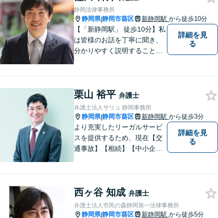
の専門知識・経験豊富」「リ
静岡法律事務所
ーガルフォースの高精度契約
静岡県
静岡市葵区
新静岡駅
から徒歩10分
|
書チェック」
【「新静岡駅」 徒歩10分】私
詳細を見
は皆様のお話を丁寧に聞き、
る
分かりやすく説明することを
心がけています。 不安や疑問
を解消し、より良い紛争解決
に向けて全力でサポートしま
栗山 裕平
す。 どんな些細なことでも結
弁護士
構ですので、お気軽にご相談
弁護士法人サリュ 静岡事務所
ください。
静岡県
静岡市葵区
新静岡駅
から徒歩3分
|
より充実したリーガルサービ
詳細を見
スを提供するため、現在【交
る
通事故】【相続】【中小企業
法務】の３分野を中心にご依
頼をお引き受けしています。
大阪・東京・名古屋など大都
西ヶ谷 知成
市での豊富な弁護士経験と多
弁護士
数の解決実績がございます。
弁護士法人市民の森静岡第一法律事務所
静岡県
静岡市葵区
新静岡駅
から徒歩5分
|