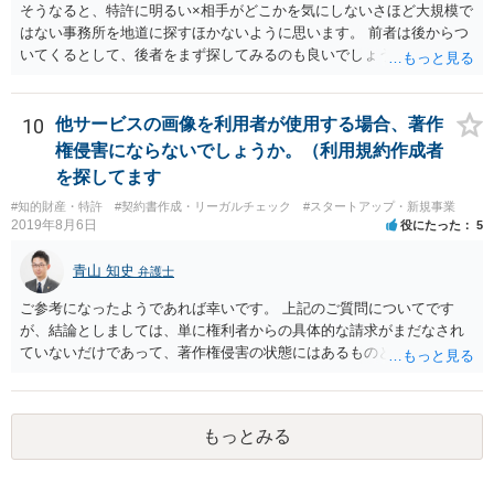
ets/representation_cms216_230328_03.pdf の５頁（イ）、２（１）参
そうなると、特許に明るい×相手がどこかを気にしないさほど大規模で
照
はない事務所を地道に探すほかないように思います。 前者は後からつ
いてくるとして、後者をまず探してみるのも良いでしょう。
10
他サービスの画像を利用者が使用する場合、著作
権侵害にならないでしょうか。（利用規約作成者
を探してます
#知的財産・特許
#契約書作成・リーガルチェック
#スタートアップ・新規事業
2019年8月6日
役にたった
5
青山 知史
弁護士
ご参考になったようであれば幸いです。 上記のご質問についてです
が、結論としましては、単に権利者からの具体的な請求がまだなされ
ていないだけであって、著作権侵害の状態にはあるものと思慮いたし
ます。 例えば、大手のECサイトの規約を見ますと、各投稿者によるコ
ンテンツの投稿については、適法か否かも含め、投稿者で自己責任で
行うものとし、サイトとしては責任を持たない旨の規定がなされてい
もっとみる
ることがあります。 利用者も多いため、サイトとして投稿画像等のチ
ェックは行えないことから、自己責任で判断して行動するように求め
た規定と思慮いたします。 この結果、画像投稿の時点では、サイトに