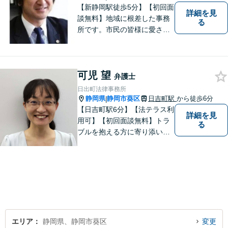
【新静岡駅徒歩5分】【初回面
詳細を見
談無料】地域に根差した事務
る
所です。市民の皆様に愛され
る事務所を目指しています。
【法テラス利用可能】【当日
／夜間／休日対応可能】お気
可児 望
軽にご連絡ください。
弁護士
日出町法律事務所
静岡県
静岡市葵区
日吉町駅
から徒歩6分
|
【日吉町駅6分】【法テラス利
詳細を見
用可】【初回面談無料】トラ
る
ブルを抱える方に寄り添い、
その方に合った法的サービス
を提供します。お気軽にご相
談ください。
エリア
静岡県、静岡市葵区
変更