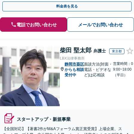
提供に努めます【新静岡駅直結】【夜間・休日相談可】
料金表を見る
電話でお問い合わせ
メールでお問い合わせ
柴田 堅太郎
弁護士
東京都
LBX法律事務所
営業時間：0
静岡市葵区
面談方法(対面・
からも相談
電話・ビデオな
9:00~18:00
受付中
ど)は応相談
（平日）
スタートアップ・新規事業
【全国対応】【著書2作がM&Aフォーラム賞正賞受賞】上場企業、ス