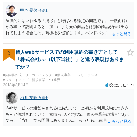
甲本 晃啓
弁護士
法律的にはいわゆる「消尽」と呼ばれる論点の問題です。 一般向けに
かみ砕いて説明すると、加工により元の商品とは別の商品が作り出さ
れてしまう場合には、商標権を侵害します。ハンドバッグをポーチに
リメイクするなどの場合です。他方で、単なる性能や品質を維持する
ための加工（一般にいう修理）は、商標権を侵害しません。 商標権者
は、その商品を売ったときに対価を回収しているので、商標権は用い
3
個人webサービスでの利用規約の書き方として
尽くされている（用尽、消尽といいます。）と解釈されます。他方
「株式会社○○（以下当社）」と違う表現はありま
で、商標権者の預かり知らないところで、販売した商品から別の商品
すか？
（コピー品やリメイク品）が作りだされてしまうと、その商品が仮に
#契約書作成・リーガルチェック
#個人事業主・フリーランス
酷い品質であれば、商標権者のブランドイメージが傷ついてしまいま
#スタートアップ・新規事業
#IT業界
すし、その証商標権者にクレームが来てしまいますので、商標権を侵
2018年8月14日
役にたった
21
害します。その商品が流通すれば商標権（ロゴマーク等）に対する一
般消費者の信頼も害することになります。また、本来商標権者に入る
杉井 英昭
弁護士
べき利益が入らないことになります。 修理だけではそのような問題は
生じません。
Webサービスの運営をされるにあたって、当初から利用規約につきき
ちんと検討されていて、素晴らしいですね。 個人事業主の場合であっ
ても、「当社」でも問題はありません。 もっとも、表現に違和感があ
るというのであれば、屋号を使うとよいでしょう。 例えば、田中一郎
さんが「ABCウェブサービス」の屋号で事業を運営する際には、「当