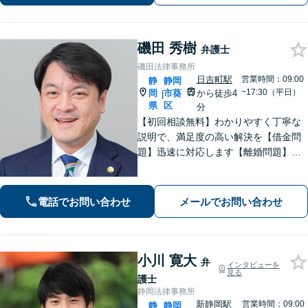
ください【LINE対応可】
磯田 秀樹
弁護士
磯田法律事務所
日吉町駅
営業時間：09:00
静
静岡
~17:30（平日）
岡
市葵
から徒歩4
|
県
区
分
【初回相談無料】わかりやすく丁寧な
説明で、満足度の高い解決を【借金問
題】迅速に対応します【離婚問題】ご
要望を丁寧に聞き取り、有利な条件で
解決できるよう尽力します【相続問
題】交渉・調停・審判など全フェーズ
電話でお問い合わせ
メールでお問い合わせ
対応【完全個室で対応】
小川 寛大
弁
インタビューを
見る
護士
静岡法律事務所
新静岡駅
営業時間：09:00
静
静岡