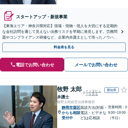
スタートアップ・新規事業
【東海エリア・神奈川県対応】現場・現物・現人を大切にする定期的
な会社訪問を通じて見えない法務リスクを早期に発見します。労務問
題やコンプライアンス研修など、企業内弁護士として培ったノウハウ
をフル活用し、経営の安定化を強力にサポートします。
料金表を見る
電話でお問い合わせ
メールでお問い合わせ
牧野 太郎
愛知県
インタビュ
ーを見る
弁護士
牧野太郎経営法律事務所
営業時間：0
静岡市葵区
面談方法(対面・
からも相談
電話・ビデオな
9:00~19:00
受付中
ど)は応相談
（平日）