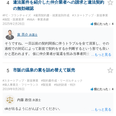
社」の代わりに「ABCウェブサービス」とか「ABCWS」を使う等で
4
違法案件を紹介した仲介業者への請求と違法契約
す。
の無効確認
#FC・フランチャイズ
#雇用契約書・就業規則作成
#スタートアップ・新規事業
#病院・医療業界
#M&A・事業承継
2025年2月26日
役にたった
4
泉 亮介
弁護士
そうですね。一旦以前の契約関係に伴うトラブルを全て清算し、その
過程での対応によって新規で契約をするか判断するという形でも良い
かと思われます。 仮に仲介業者が返還を拒み当事者同士での解決が困
難となった場合は個別に弁護士に相談されると良いでしょう。
5
市販の温泉の素を詰め替えて販売
#スタートアップ・新規事業
#契約書作成・リーガルチェック
#個人事業主・フリーランス
#製造業
#知的財産・特許
2019年9月26日
役にたった
4
内藤 政信
弁護士
okが出るようにがんばってください。