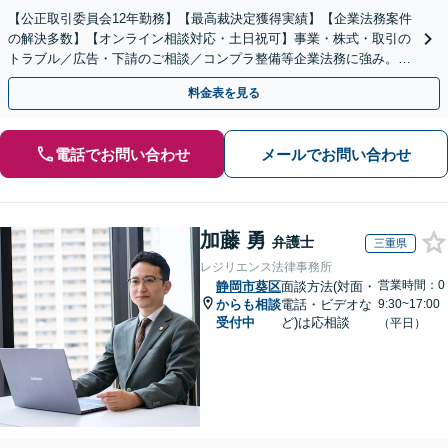
【公正取引委員会12年勤務】【最高裁決定獲得実績】【企業法務案件
の解決多数】【オンライン相談対応・土日祝可】事業・株式・取引の
トラブル／広告・下請のご相談／コンプラ整備等企業法務に強み。株
式の相続／誹謗中傷対策／不動産問題まで幅広く対応！
料金表を見る
電話でお問い合わせ
メールでお問い合わせ
加藤 勇
弁護士
三重県
レジリエンス法律事務所
営業時間：0
静岡市葵区
面談方法(対面・
からも相談
電話・ビデオな
9:30~17:00
受付中
ど)は応相談
（平日）