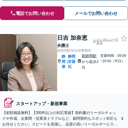
電話でお問い合わせ
メールでお問い合わせ
日吉 加奈恵
インタビューを
見る
弁護士
新静岡駅前法律事務所
新静岡駅
営業時間：09:00
静
静岡
~20:00（平日）
岡
市葵
から徒歩2
|
県
区
分
スタートアップ・新規事業
【初回相談無料】【300件以上の対応実績】契約書のリーガルチェッ
クや作成、企業間・従業員トラブルなど。顧問契約もスポット対応も
お任せください。スピードを意識し、品質の高いリーガルサービスを