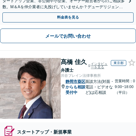
タートアップ企業、非公開中小企業、オーナー経営者からのご相談多
数。M＆Aを仲介業者に丸投げしていませんか？デューデリジェンス
や契約書作成・交渉はお任せください【初回無料】
料金表を見る
メールでお問い合わせ
髙橋 佳久
東京都
インタビュ
ーを見る
弁護士
渋谷ブレイン法律事務所
営業時間：0
静岡市葵区
面談方法(対面・
からも相談
電話・ビデオな
9:00~18:00
受付中
ど)は応相談
（平日）
スタートアップ・新規事業