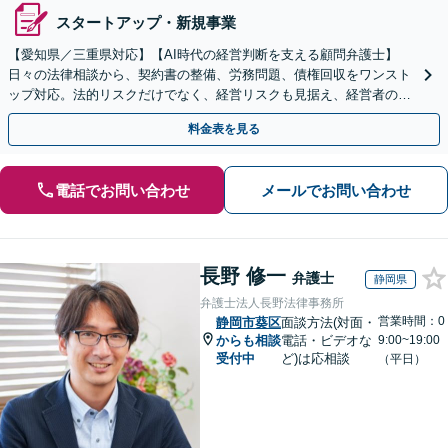
スタートアップ・新規事業
【愛知県／三重県対応】【AI時代の経営判断を支える顧問弁護士】
日々の法律相談から、契約書の整備、労務問題、債権回収をワンスト
ップ対応。法的リスクだけでなく、経営リスクも見据え、経営者の迅
速かつ適切な経営判断を法務面からサポートします。
料金表を見る
電話でお問い合わせ
メールでお問い合わせ
長野 修一
弁護士
静岡県
弁護士法人長野法律事務所
営業時間：0
静岡市葵区
面談方法(対面・
からも相談
電話・ビデオな
9:00~19:00
受付中
ど)は応相談
（平日）