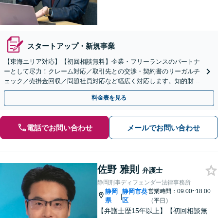
スタートアップ・新規事業
【東海エリア対応】【初回相談無料】企業・フリーランスのパートナ
ーとして尽力！クレーム対応／取引先との交渉・契約書のリーガルチ
ェック／売掛金回収／問題社員対応など幅広く対応します。知的財産
権の相談もお任せ！【顧問契約も受付中】【完全個室】
料金表を見る
電話でお問い合わせ
メールでお問い合わせ
佐野 雅則
弁護士
静岡刑事ディフェンダー法律事務所
静岡
静岡市葵
営業時間：09:00~18:00
|
県
区
（平日）
【弁護士歴15年以上】【初回相談無