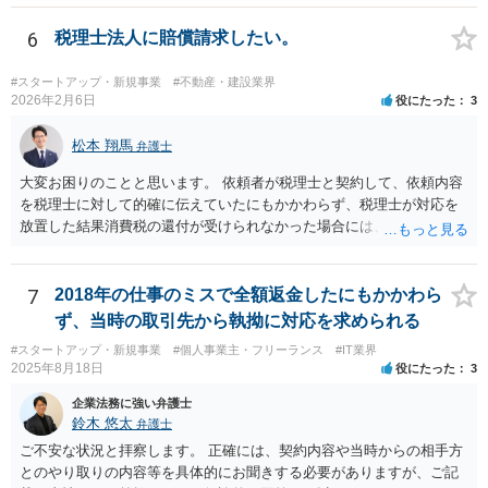
6
税理士法人に賠償請求したい。
#スタートアップ・新規事業
#不動産・建設業界
2026年2月6日
役にたった
3
松本 翔馬
弁護士
大変お困りのことと思います。 依頼者が税理士と契約して、依頼内容
を税理士に対して的確に伝えていたにもかかわらず、税理士が対応を
放置した結果消費税の還付が受けられなかった場合には、賠償請求で
きる余地があります。 本件では、 ①過誤があった業務が契約範囲内で
あるか否かという問題 ②税理士本人が税務業務をしていなかったとい
う税理士職務の妥当性の問題 ③クライアントが誤って簡易課税届出書
7
2018年の仕事のミスで全額返金したにもかかわら
を提出していたところ、税理士が課税方式の確認をしなかった問題 と
ず、当時の取引先から執拗に対応を求められる
いう課題があります。 ①については、 税理士が責任を持つのは契約に
#スタートアップ・新規事業
#個人事業主・フリーランス
#IT業界
明記された委任事務に限定されるのが原則です。 サービスとして委任
2025年8月18日
役にたった
3
事務外の税務相談に応じた結果、その責任を負う場合もゼロではあり
ませんが、責任追及するハードルはかなり上がります。 ②について
企業法務に強い弁護士
は、 実際上、税理士事務所では事務員が顧客対応することが多いと聞
鈴木 悠太
弁護士
きます。 そのため、メールに税理士が参加していないことや直接面談
ご不安な状況と拝察します。 正確には、契約内容や当時からの相手方
していないことをもって賠償請求の理由とすることは現実問題として
とのやり取りの内容等を具体的にお聞きする必要がありますが、ご記
は難しい可能性があります。 ③については、 税理士が、契約上の委任