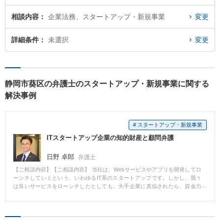
相談内容
企業法務、スタートアップ・新規事業
変更
詳細条件
未選択
変更
静岡市葵区の弁護士のスタートアップ・新規事業に関する
解決事例
# スタートアップ・新規事業
ITスタートアップ企業の知的財産と顧問弁護
日野 卓郎
弁護士
【ご相談内容】【ご相談内容】 当社は、Webサービスやアプリを開発してロ
ーンチしていくという、いわゆるIT系のスタートアップです。しかし、我々
は良いサービスをローンチしたとしても、大手企業に真似されたら、資金力
で勝てません。安心して事業に取り組むためにも、商標や特許を取得してお
く必要性は感じていました。 【解決の過程と結果】 東京スタートアップ法律
事務所に相談したところ、法律のことはもちろん、ITビジネスやスタートア
ップに対する理解も深かったため、商標・特許の申請と顧問契約をお願いす