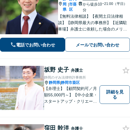
~21:00（平日）
岡
市葵
から徒歩10
|
県
区
分
【無料法律相談】【夜間土日法律相
談】【静岡県最大の事務所】【近隣駐
車場】弁護士に依頼した場合のメリッ
ト・デメリットを丁寧に説明します。
電話でお問い合わせ
メールでお問い合わせ
坂野 史子
弁護士
静岡のぞみ法律特許事務所
静岡県
静岡市葵区
|
【弁理士】【顧問契約可／月
詳細を見
額55,000円～】【中小企業・
る
スタートアップ・クリエータ
ー支援】契約書チェックや知
的財産権に関する企業法務サ
ポート。「特許、意匠、商
標、著作権、不正競争防止法
窪田 幹洋
弁護士