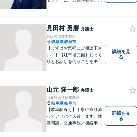
モットーに、ご相談者様、依
頼者様の良きリーガルパート
ナーになれるよう責任を持っ
てサポートさせて頂きます。
お気軽にご相談下さい。
見田村 勇磨
弁護士
見田村法律事務所
岐阜県
岐阜市
|
【まずはお気軽にご相談下さ
詳細を見
い！】【駐車場完備】じっく
る
りとお話しを伺うことをモッ
トーにしております。
山元 隆一郎
弁護士
山元総合法律事務所
岐阜県
岐阜市
|
【岐阜駅近く】丁寧に寄り添
詳細を見
ってアドバイス致します。離
る
婚問題／交通事故／相続事件
／労働問題／借金問題など、
幅広く対応可能。【地域に根