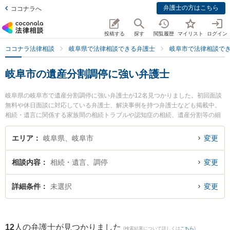
弁護士の方はこちら
ココナラへ
投稿する
探す
閲覧履歴
マイリスト
ログイン
ココナラ法律相談
岐阜県で法律相談できる弁護士
岐阜市で法律相談で
岐阜市の遺産分割調停に強い弁護士
岐阜県の岐阜市で遺産分割調停に強い弁護士が12名見つかりました。初回面談
無料や休日面談に対応している弁護士、解決事例を持つ弁護士なども掲載中。
相続・遺言に関係する家族間の相続トラブルや認知症の相続、遺産分割等の細
かな分野での絞り込み検索もでき便利です。特に弁護士法人心 岐阜法律事務所
の古田 裕佳弁護士や旭合同法律事務所 岐阜事務所の平田 伸男弁護士、ベリー
エリア
岐阜県、岐阜市
変更
ベスト法律事務所 岐阜オフィスの和田 尚也弁護士のプロフィール情報や弁護士
費用、強みなどが注目されています。『岐阜市で土日や夜間に発生した遺産分
相談内容
相続・遺言、調停
変更
割調停のトラブルを今すぐに弁護士に相談したい』『遺産分割調停のトラブル
解決の実績豊富な近くの弁護士を検索したい』『初回相談無料で遺産分割調停
を法律相談できる岐阜市内の弁護士に相談予約したい』などでお困りの相談者
詳細条件
未選択
変更
さんにおすすめです。
12
人の弁護士が見つかりました
(検索結果について詳しくは
こちら
)