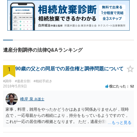
遺産分割調停の法律Q&Aランキング
1
90歳の父との同居での居住権と調停問題について
#調停
#遺産分割
#相続手続き
2018年5月9日
役にたった
52
峰岸 泉
弁護士
家事，料理，雑用をやったかどうかはあまり関係ありませんが，現時
点で，一応母親からの相続により，持分をもっているようですので，
これが一応の居住権の根拠となります。 ただ，遺産分割により，母の
持分を父親が取得した場合，住み続けるのは難しいかも知れません。