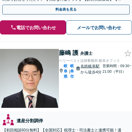
話相談可】
料金表を見る
電話でお問い合わせ
メールでお問い合わせ
藤嶋 護
弁護士
ベリーベスト法律事務所 岐阜オフィス
岐
岐
名鉄岐阜駅
営業時間：09:30~
阜
阜
|
21:00（平日）
から徒歩4分
県
市
遺産分割調停
【初回相談60分無料】【全国対応】税理士・司法書士と連携可能！遺