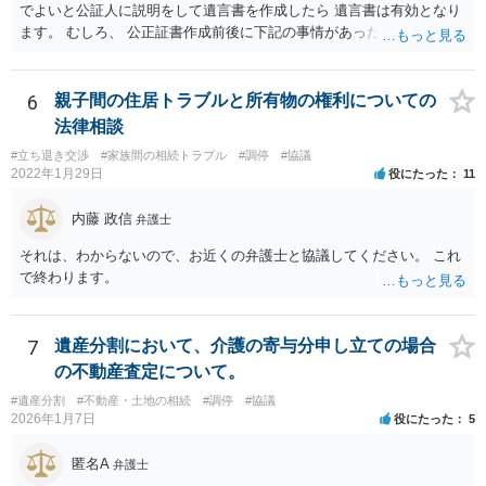
でよいと公証人に説明をして遺言書を作成したら 遺言書は有効となり
ます。 むしろ、 公正証書作成前後に下記の事情があったことが証明で
きれば判断能力がなく 無効だったと主張することが可能です。 翌年1
月に携帯が新しくなった母からの第一声は「ここにいたら殺される」
「面会に来てくれ」で、長男に聞くと「面会は出来ない。俺は携帯電
6
親子間の住居トラブルと所有物の権利についての
話の使い方を教える為に会っている」「母の話は聞かなくて良い」と
法律相談
電話が切れました。その後の電話でも「食事に毒が入っている」「体
#立ち退き交渉
#家族間の相続トラブル
#調停
#協議
にチップが埋められている」等、おかしかったです。 当時の診療記
2022年1月29日
役にたった
11
録、介護認定の資料、介護記録を取得して 弁護士に面談で相談された
方がよいと思います。
内藤 政信
弁護士
それは、わからないので、お近くの弁護士と協議してください。 これ
で終わります。
7
遺産分割において、介護の寄与分申し立ての場合
の不動産査定について。
#遺産分割
#不動産・土地の相続
#調停
#協議
2026年1月7日
役にたった
5
匿名A
弁護士