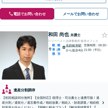
電話でお問い合わせ
メールでお問い合わせ
和田 尚也
弁護士
ベリーベスト法律事務所 岐阜オフィス
岐
岐
名鉄岐阜駅
営業時間：09:30~
阜
阜
|
21:00（平日）
から徒歩4分
県
市
遺産分割調停
【初回相談60分無料】【全国対応】税理士・司法書士と連携可能！遺
産分割／遺留分／遺言書作成／相続放棄／相続人・財産調査／相続税
対策等お任せください。【明瞭な料金プラン】【解決実績豊富】【電