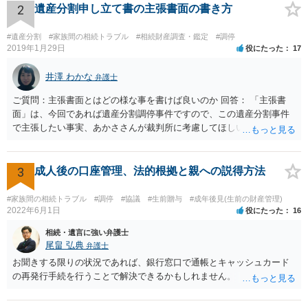
2
遺産分割申し立て書の主張書面の書き方
#遺産分割
#家族間の相続トラブル
#相続財産調査・鑑定
#調停
2019年1月29日
役にたった
17
井澤 わかな
弁護士
ご質問：主張書面とはどの様な事を書けば良いのか 回答： 「主張書
面」は、今回であれば遺産分割調停事件ですので、この遺産分割事件
で主張したい事実、あかささんが裁判所に考慮してほしいと思う、亡
くなった方・あかささん・お姉さん間の事情などを記入することにな
ります。 もし、主張したい事実や考慮してほしい事情に関連して
資料を持っているようであれば、主張書面とは別で提出できます。も
3
成人後の口座管理、法的根拠と親への説得方法
し、お姉さんに見られたくないような資料がある場合、「非開示の希
望に関する申出書」と共に提出することも考えられます。 ご質問：書
#家族間の相続トラブル
#調停
#協議
#生前贈与
#成年後見(生前の財産管理)
いた方が良い事と書かない方が良い事 回答： お姉さんが申立書の「申
2022年6月1日
役にたった
16
立ての趣旨」のところに書いている遺産の分け方に対して意見があれ
相続・遺言に強い弁護士
ば、まずそれを書くとよいです。 次に「申立ての理由」のところに、
尾畠 弘典
弁護士
なぜ調停を申し立てたのか(例えば、あかささんと話合いが出来ない／
お聞きする限りの状況であれば、銀行窓口で通帳とキャッシュカード
決裂した、など)や亡くなった方・あかささん・お姉さん間の事情やい
の再発行手続を行うことで解決できるかもしれません。
きさつなどが書かれていると思うので、あかささんから見てそれは違
うと感じるところは、どのように違うのか、など書くとよいです。 そ
の他、お姉さんの申立書には書かれていないけど、どのように遺産を