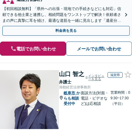
【初回相談無料】「県外への出張・現地での手続きなどにも対応」信
頼できる他士業と連携し、相続問題をワンストップで解決！依頼者さ
まの声に真摯に耳を傾け、最適な道筋を一緒に見出します「遺産分割
／寄与分／成年後見／遺留分／相続放棄／遺言書作成など」
料金表を見る
電話でお問い合わせ
メールでお問い合わせ
山口 智之
滋賀県
インタビュ
ーを見る
弁護士
湖都経営法律事務所
営業時間：0
岐阜市
か
面談方法(対面・
らも相談
電話・ビデオな
9:30~17:30
受付中
ど)は応相談
（平日）