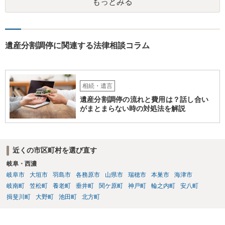
もっとみる
すが、 判断能力があり、復代理を倒れた弁護士の判断で復代理を
選任したのか 即ち、復代理人の選任は有効なのかという問題もあ
ると思います。
遺産分割調停に関連する法律相談コラム
相続・遺言
遺産分割調停の流れと費用は？話し合い
がまとまらない時の対処法を解説
近くの市区町村を選び直す
岐阜・西濃
岐阜市
大垣市
羽島市
各務原市
山県市
瑞穂市
本巣市
海津市
岐南町
笠松町
養老町
垂井町
関ケ原町
神戸町
輪之内町
安八町
揖斐川町
大野町
池田町
北方町