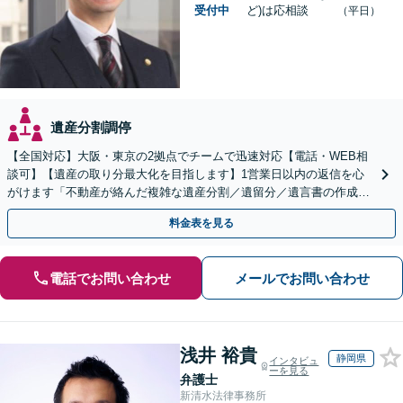
受付中
ど)は応相談
（平日）
遺産分割調停
【全国対応】大阪・東京の2拠点でチームで迅速対応【電話・WEB相
談可】【遺産の取り分最大化を目指します】1営業日以内の返信を心
がけます「不動産が絡んだ複雑な遺産分割／遺留分／遺言書の作成・
執行／事業承継など、お任せください」【休日相談あり】
料金表を見る
電話でお問い合わせ
メールでお問い合わせ
浅井 裕貴
静岡県
インタビュ
ーを見る
弁護士
新清水法律事務所