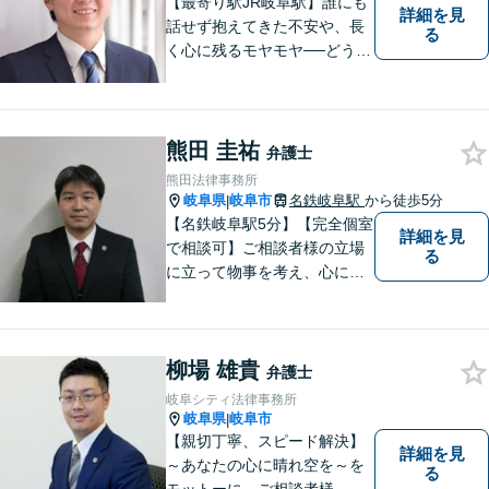
【最寄り駅JR岐阜駅】誰にも
詳細を見
話せず抱えてきた不安や、長
る
く心に残るモヤモヤ──どうぞ
安心してお聞かせください。
あなたの想いに丁寧に寄り添
いながら、これからの一歩を
一緒に見つけていきます。
熊田 圭祐
弁護士
【丁寧なヒアリング】【地域
熊田法律事務所
密着型の法律事務所】
岐阜県
岐阜市
名鉄岐阜駅
から徒歩5分
|
【名鉄岐阜駅5分】【完全個室
詳細を見
で相談可】ご相談者様の立場
る
に立って物事を考え、心に寄
り添って解決に導くことを大
切にしています。法律問題は
お早めの相談が納得のいく解
柳場 雄貴
決への第一歩です。小さな問
弁護士
題から大きな問題まで、お気
岐阜シティ法律事務所
軽にご相談ください。
岐阜県
岐阜市
|
【親切丁寧、スピード解決】
詳細を見
～あなたの心に晴れ空を～を
る