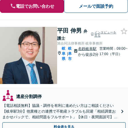
電話でお問い合わせ
メールで面談予約
平田 伸男
弁
インタビューを
見る
護士
旭合同法律事務所 岐阜事務所
岐
岐
名鉄岐阜駅
営業時間：09:00~
阜
阜
|
17:00（平日）
から徒歩2分
県
市
遺産分割調停
【電話相談無料】協議・調停を有利に進めたい方はご相談ください
【岐阜駅3分】他業種との連携で不動産トラブルも回避「相続調査お
まかせパックで、相続問題をフルサポート」【休日・夜間面談可】
【電話相談・ビデオ面談あり】【完全個室対応】
料金表を見る