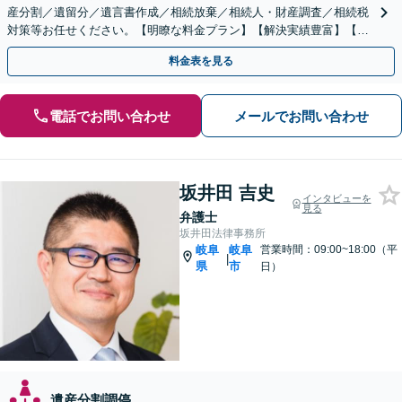
産分割／遺留分／遺言書作成／相続放棄／相続人・財産調査／相続税
対策等お任せください。【明瞭な料金プラン】【解決実績豊富】【電
話相談可】
料金表を見る
電話でお問い合わせ
メールでお問い合わせ
坂井田 吉史
インタビューを
見る
弁護士
坂井田法律事務所
岐阜
岐阜
営業時間：09:00~18:00（平
|
県
市
日）
遺産分割調停