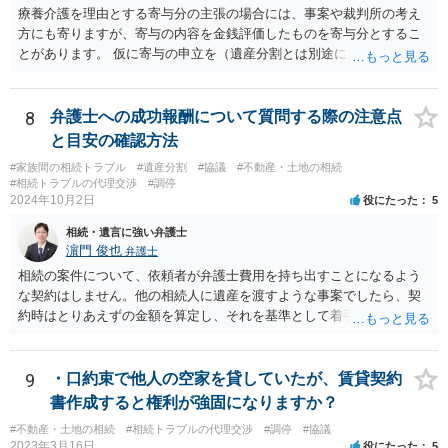
療養介護を理由とする寄与分の主張の場合には、事案や裁判所の考え
方にも寄りますが、寄与の内容を金銭評価したものを寄与分とするこ
とがあります。 仮に寄与の申立を（遺産分割とは別途に）して、その
ような考え方を撮るなら、必ずしも相続財産全体の評価（不動産の評
価）は不要ということもあります。 ただ、前提として、遺産分割はし
なければならないでしょうから、現実的にはいずれにせよ不動産評価
8
弁護士への成功報酬について質問する際の注意点
は必要でしょう。
と目安の確認方法
#家族間の相続トラブル
#遺産分割
#協議
#不動産・土地の相続
#相続トラブルの代理交渉
#調停
2024年10月2日
役にたった
5
相続・遺言に強い弁護士
濵門 俊也
弁護士
相続の案件について、依頼者が弁護士費用を持ち出すことになるよう
な契約はしません。他の相続人に遺産を渡すような事案でしたら、契
約時はとりあえずの金額を算定し、それを基準として着手金を設定
し、事件終了時に報酬金や追加着手金として考慮するといった契約も
あり得ます。 今後の見通しを言わないで契約はできないです。依頼者
が納得できる説明を受けるべきです。
9
・口約束で他人の空家を貸していたが、賃貸契約
書作成すると権利が強固になりますか？
#不動産・土地の相続
#相続トラブルの代理交渉
#調停
#協議
2023年3月16日
役にたった
5