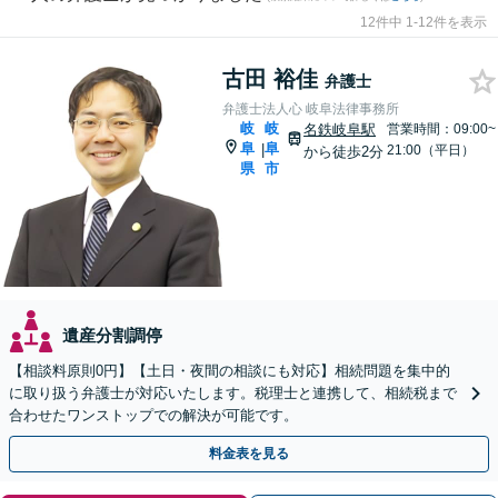
12件中 1-12件を表示
古田 裕佳
弁護士
弁護士法人心 岐阜法律事務所
岐
岐
名鉄岐阜駅
営業時間：09:00~
阜
阜
|
21:00（平日）
から徒歩2分
県
市
遺産分割調停
【相談料原則0円】【土日・夜間の相談にも対応】相続問題を集中的
に取り扱う弁護士が対応いたします。税理士と連携して、相続税まで
合わせたワンストップでの解決が可能です。
料金表を見る