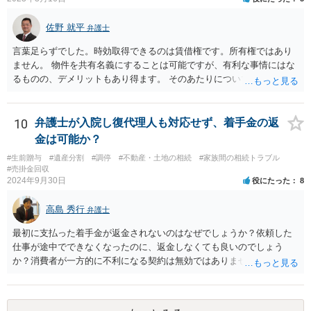
佐野 就平
弁護士
言葉足らずでした。時効取得できるのは賃借権です。所有権ではあり
ません。 物件を共有名義にすることは可能ですが、有利な事情にはな
るものの、デメリットもあり得ます。 そのあたりについては、お近く
の弁護士にご相談ください。
10
弁護士が入院し復代理人も対応せず、着手金の返
金は可能か？
#生前贈与
#遺産分割
#調停
#不動産・土地の相続
#家族間の相続トラブル
#売掛金回収
2024年9月30日
役にたった
8
高島 秀行
弁護士
最初に支払った着手金が返金されないのはなぜでしょうか？依頼した
仕事が途中でできなくなったのに、返金しなくても良いのでしょう
か？消費者が一方的に不利になる契約は無効ではありませんか？
着手金は、前の弁護士が倒れるまでにやった仕事に応じて清算する義
務があると思います。 倒れた弁護士が所属する弁護士会に相談さ
れた方がよいと思います。 倒れた弁護士は脳梗塞で倒れたようで