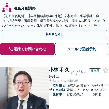
遺産分割調停
【初回相談無料】【年間相談実績400件超】空家対策・事業承継に強
み。相続放棄、遺産分割、遺言書作成など相続に関するお困りごとは
お任せください！チーム体制で案件に臨み、依頼者さまにとって最善
の解決を目指します【堅田駅4分】【無料駐車場あり】
料金表を見る
電話でお問い合わせ
メールで面談予約
小林 和久
岐阜県
インタビュ
ーを見る
弁護士
清流のまち法律事務所
営業時間：0
岐阜市
か
面談方法(対面・
らも相談
電話・ビデオな
9:30~18:00
受付中
ど)は応相談
（平日）