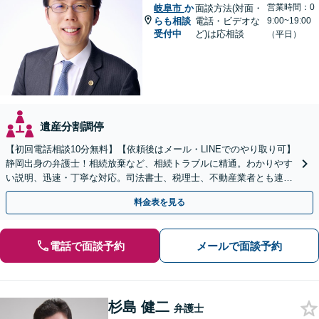
営業時間：0
岐阜市
か
面談方法(対面・
らも相談
電話・ビデオな
9:00~19:00
受付中
ど)は応相談
（平日）
遺産分割調停
【初回電話相談10分無料】【依頼後はメール・LINEでのやり取り可】
静岡出身の弁護士！相続放棄など、相続トラブルに精通。わかりやす
い説明、迅速・丁寧な対応。司法書士、税理士、不動産業者とも連携
し、遺産相続をトータルサポート【完全個室相談】
料金表を見る
電話で面談予約
メールで面談予約
杉島 健二
弁護士