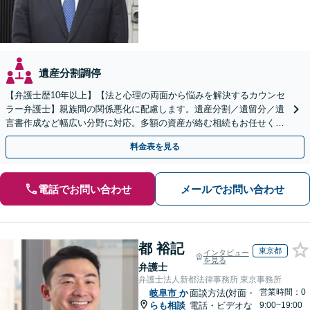
遺産分割調停
【弁護士歴10年以上】【法と心理の両面から悩みを解決するカウンセ
ラー弁護士】親族間の関係悪化に配慮します。遺産分割／遺留分／遺
言書作成など幅広い分野に対応。多額の資産が絡む相続もお任せくだ
さい。【夜間・休日の相談可能】【駐車場完備】
料金表を見る
電話でお問い合わせ
メールでお問い合わせ
都 裕記
東京都
インタビュー
を見る
弁護士
弁護士法人新都法律事務所 東京事務所
営業時間：0
岐阜市
か
面談方法(対面・
らも相談
電話・ビデオな
9:00~19:00