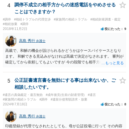
4
調停不成立の相手方からの迷惑電話をやめさせる
分けるかを決めるについてあかささんが重要だと考える事情があれば
(例えば、○○のときにお姉さんは亡くなった方からお金を援助してもら
ことはできますか？
った等)、それも書くとよいです。 書かない方が良いと思うことは、遺
#調停
#相続トラブルの代理交渉
#家族間の相続トラブル
#相続財産調査・鑑定
産分割に関係ない(と思われる)いきさつを沢山盛り込むことだと考えま
#相続放棄
#調停
す(あくまで遺産分割に関係することに留める方が、裁判所や調停委員
2018年11月2日
役にたった
9
の方に事情を理解してもらいやすいと思います)。
高島 秀行
弁護士
高裁で、和解の機会が設けられるかどうかはケースバイケースとなり
ます。 和解できる見込みがなければ高裁で決定がなされます。 審判が
確定してから依頼してもよいですが 今の段階でも相手方の連絡が迷惑
であれば 弁護士に依頼してもよいと思います。
5
公正証書遺言書を無効にする事は出来ないか、ご
相談したいです。
#遺言の真偽鑑定・遺言無効
#成年後見(生前の財産管理)
#遺言
#家族間の相続トラブル
#調停
#遺留分侵害額請求・放棄
2024年7月18日
役にたった
8
高島 秀行
弁護士
印鑑登録が代理でなされたとしても、母が公証役場に行って その内容