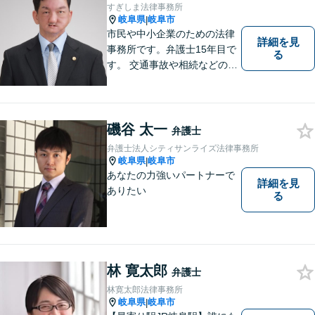
すぎしま法律事務所
岐阜県
岐阜市
|
市民や中小企業のための法律
詳細を見
事務所です。弁護士15年目で
る
す。 交通事故や相続などの相
談料は、初回無料です。 交通
事故などの民事事件や、相続
などの家事事件を解決してき
ました。特に交通事故では多
磯谷 太一
弁護士
くの後遺障害事故や死亡事故
弁護士法人シティサンライズ法律事務所
を解決してきました。
岐阜県
岐阜市
|
あなたの力強いパートナーで
詳細を見
ありたい
る
林 寛太郎
弁護士
林寛太郎法律事務所
岐阜県
岐阜市
|