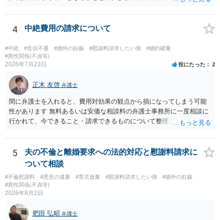
して、そのことから当然に補償義務が発生するものではありません。
相手に弁護士がついているということであれば、依頼をするかしない
かは別として一度ご自身も個別に弁護士に相談をされたほうが良いで
4
中絶費用の請求について
しょう。
#中絶
#音信不通
#婚外の妊娠
#慰謝料請求したい側
#婚約破棄
#異性関係(不貞等)
2026年7月23日
役にたった
2
正木 友啓
弁護士
間に弁護士を入れると、費用対効果の観点から損になってしまう可能
性があります 無料あるいは安価な相談料の弁護士事務所に一度相談に
行かれて、今できること・請求できるものについて整理されるのがよ
いかと思います
5
夫の不倫と離婚要求への法的対応と慰謝料請求に
ついて相談
#不倫慰謝料
#悪意の遺棄
#育児放棄
#慰謝料請求したい側
#婚外の妊娠
#異性関係(不貞等)
2026年8月2日
肥田 弘昭
弁護士