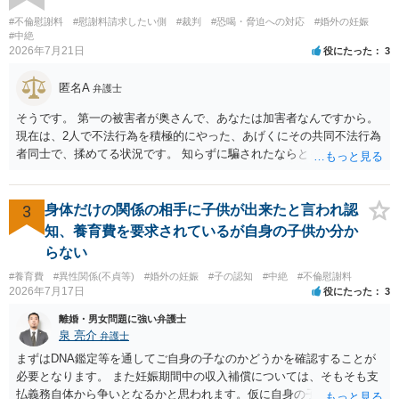
す。 特に重要な点としては、合意事項以外には貸し借りが無いことを
確認する条項（清算条項）をきちんと盛り込んでおくことです。 お金
#不倫慰謝料
#慰謝料請求したい側
#裁判
#恐喝・脅迫への対応
#婚外の妊娠
を払うにしても、紛争が蒸し返されないよう、合意書を作成して取り
#中絶
2026年7月21日
役にたった
3
交わすようにしてください。
匿名A
弁護士
そうです。 第一の被害者が奥さんで、あなたは加害者なんですから。
現在は、2人で不法行為を積極的にやった、あげくにその共同不法行為
者同士で、揉めてる状況です。 知らずに騙されたならともか
く・・・。 それでも経緯を考えれば多少は、その男よりは同情できる
というだけですから。
3
身体だけの関係の相手に子供が出来たと言われ認
知、養育費を要求されているが自身の子供か分か
らない
#養育費
#異性関係(不貞等)
#婚外の妊娠
#子の認知
#中絶
#不倫慰謝料
2026年7月17日
役にたった
3
離婚・男女問題に強い弁護士
泉 亮介
弁護士
まずはDNA鑑定等を通してご自身の子なのかどうかを確認することが
必要となります。 また妊娠期間中の収入補償については、そもそも支
払義務自体から争いとなるかと思われます。仮に自身の子であったと