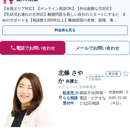
【全国エリア対応】【オンライン面談OK】【外出困難な方対応】
【乳幼児お連れの方対応】離婚問題を新しい自分のスタートにするた
めのサポートを【相談数3,000件以上】離婚原因の有無、親権、養育
費、財産分与、慰謝料請求【夜間・休日相談可】
料金表を見る
電話でお問い合わせ
メールでお問い合わせ
北條 さや
東京都
インタビュ
ーを見る
か
弁護士
ネクスパート法律事務所
営業時間：0
松本市
か
面談方法(対面・
らも相談
電話・ビデオな
9:00~21:00
受付中
ど)は応相談
（平日）