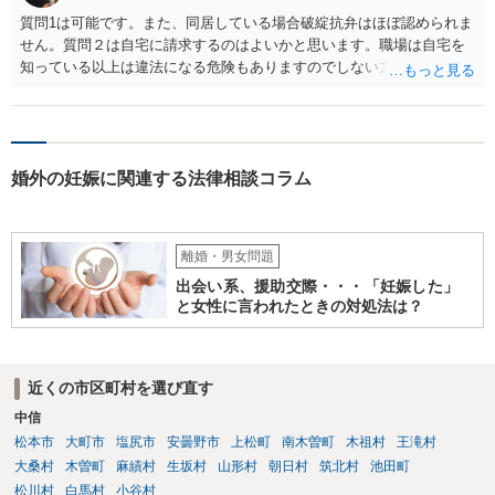
質問1は可能です。また、同居している場合破綻抗弁はほぼ認められま
せん。質問２は自宅に請求するのはよいかと思います。職場は自宅を
知っている以上は違法になる危険もありますのでしない方が良いで
す。質問３は可能かと思います。質問４は悪意の遺棄などに該当する
かと思います。有責配偶者ですので相手方からの離婚は拒否しても仮
に訴訟されても法的に成立しません。質問５は認知すると養育費支払
い、相続権が発生します。合意があれば法的に可能ですが法律で強制
婚外の妊娠に関連する法律相談コラム
することはできません。質問６は可能です。質問７は不貞行為の写真
データ（ハメ撮り）、第三者撮影の腕組み写真、夫の自白録音まであ
るのであれば十分かと思います。ご参考にしてください。
離婚・男女問題
出会い系、援助交際・・・「妊娠した」
と女性に言われたときの対処法は？
近くの市区町村を選び直す
中信
松本市
大町市
塩尻市
安曇野市
上松町
南木曽町
木祖村
王滝村
大桑村
木曽町
麻績村
生坂村
山形村
朝日村
筑北村
池田町
松川村
白馬村
小谷村