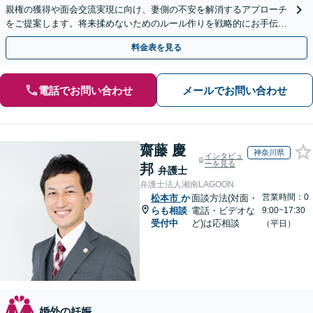
親権の獲得や面会交流実現に向け、妻側の不安を解消するアプローチ
をご提案します。将来揉めないためのルール作りを戦略的にお手伝い
し、あなたを長期的に支えます。【電話・WEB面談可】
料金表を見る
電話でお問い合わせ
メールでお問い合わせ
齋藤 慶
神奈川県
インタビュ
ーを見る
邦
弁護士
弁護士法人湘南LAGOON
営業時間：0
松本市
か
面談方法(対面・
らも相談
電話・ビデオな
9:00~17:30
受付中
ど)は応相談
（平日）
婚外の妊娠