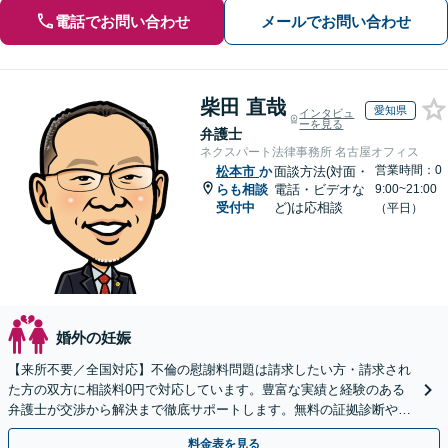
電話でお問い合わせ
メールでお問い合わせ
柴田 直哉
愛知県
インタビュ
ーを見る
弁護士
ネクスパート法律事務所 名古屋オフィス
営業時間：0
松本市
か
面談方法(対面・
らも相談
電話・ビデオな
9:00~21:00
受付中
ど)は応相談
（平日）
婚外の妊娠
【来所不要／全国対応】不倫の慰謝料問題は請求したい方・請求され
た方の双方に相談料0円で対応しています。豊富な実績と経験のある
弁護士が交渉から解決まで徹底サポートします。無料の証拠診断や着
手金の返還保証もありますので安心してご相談ください。
料金表を見る