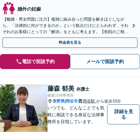
婚外の妊娠
【離婚・男女問題に注力】複雑に絡み合った問題を解きほぐしなが
ら、「法律的に何ができるのか」という観点だけにとらわれず、それ
ぞれのお客様にとっての『解決』をともに考えます。【初回のご相談
30分無料】【オンライン相談可能】
料金表を見る
電話で面談予約
メールで面談予約
藤森 郁美
弁護士
藤森法律事務所
長野県
岡谷市
岡谷駅
から徒歩10分
|
いつでも、どんなことでも気
詳細を見
軽に相談できる身近な法律事
る
務所を目指しています。