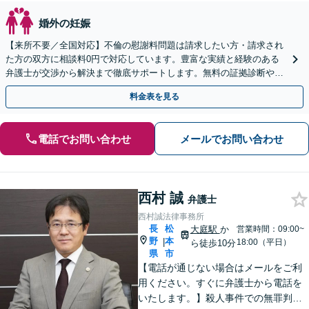
婚外の妊娠
【来所不要／全国対応】不倫の慰謝料問題は請求したい方・請求され
た方の双方に相談料0円で対応しています。豊富な実績と経験のある
弁護士が交渉から解決まで徹底サポートします。無料の証拠診断や着
手金の返還保証もありますので安心してご相談ください。
料金表を見る
電話でお問い合わせ
メールでお問い合わせ
西村 誠
弁護士
西村誠法律事務所
長
松
大庭駅
か
営業時間：09:00~
野
本
|
18:00（平日）
ら徒歩10分
県
市
【電話が通じない場合はメールをご利
用ください。すぐに弁護士から電話を
いたします。】殺人事件での無罪判決