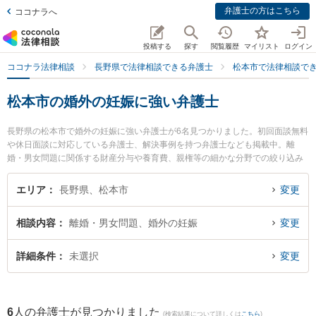
弁護士の方はこちら
ココナラへ
投稿する
探す
閲覧履歴
マイリスト
ログイン
ココナラ法律相談
長野県で法律相談できる弁護士
松本市で法律相談で
松本市の婚外の妊娠に強い弁護士
長野県の松本市で婚外の妊娠に強い弁護士が6名見つかりました。初回面談無料
や休日面談に対応している弁護士、解決事例を持つ弁護士なども掲載中。離
婚・男女問題に関係する財産分与や養育費、親権等の細かな分野での絞り込み
検索もでき便利です。特にあゆみ法律事務所の岡村 あゆみ弁護士や西村誠法律
事務所の西村 誠弁護士、弁護士法人G.C FACTORYの喜納 直也弁護士のプロフ
エリア
長野県、松本市
変更
ィール情報や弁護士費用、強みなどが注目されています。『松本市で土日や夜
間に発生した婚外の妊娠のトラブルを今すぐに弁護士に相談したい』『婚外の
相談内容
離婚・男女問題、婚外の妊娠
変更
妊娠のトラブル解決の実績豊富な近くの弁護士を検索したい』『初回相談無料
で婚外の妊娠を法律相談できる松本市内の弁護士に相談予約したい』などでお
困りの相談者さんにおすすめです。
詳細条件
未選択
変更
6
人の弁護士が見つかりました
(検索結果について詳しくは
こちら
)