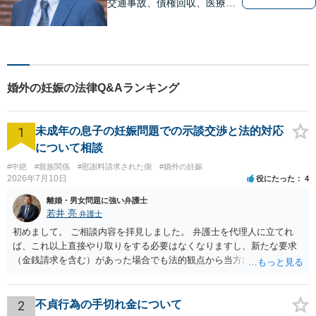
交通事故、債権回収、医療過
誤、国際案件などを取り扱っ
ています。
婚外の妊娠の法律Q&Aランキング
1
未成年の息子の妊娠問題での示談交渉と法的対応
について相談
#中絶
#親族関係
#慰謝料請求された側
#婚外の妊娠
2026年7月10日
役にたった
4
離婚・男女問題に強い弁護士
若井 亮
弁護士
初めまして。 ご相談内容を拝見しました。 弁護士を代理人に立てれ
ば、これ以上直接やり取りをする必要はなくなりますし、新たな要求
（金銭請求を含む）があった場合でも法的観点から当方に支払うべき
義務があるのかを精査し、回答することができます。 代理人を立てな
いのであれば、基本的にはご自身で対応していくことになります。 こ
れ以上の要求を回避するためには、合意内容を書面しておくことで
2
不貞行為の手切れ金について