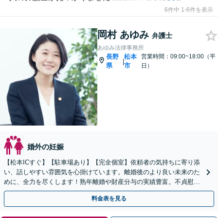
6件中 1-6件を表示
岡村 あゆみ
弁護士
あゆみ法律事務所
長野
松本
営業時間：09:00~18:00（平
|
県
市
日）
婚外の妊娠
【松本ICすぐ】【駐車場あり】【完全個室】依頼者の気持ちに寄り添
い、話しやすい雰囲気を心掛けています。離婚後のより良い未来のた
めに、全力を尽くします！熟年離婚や財産分与の実績豊富。不貞慰謝
料もお任せ下さい。
料金表を見る