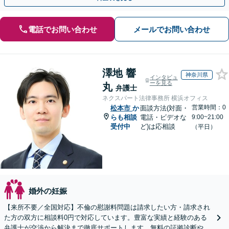
電話でお問い合わせ
メールでお問い合わせ
澤地 響
神奈川県
インタビュ
ーを見る
丸
弁護士
ネクスパート法律事務所 横浜オフィス
営業時間：0
松本市
か
面談方法(対面・
らも相談
電話・ビデオな
9:00~21:00
受付中
ど)は応相談
（平日）
婚外の妊娠
【来所不要／全国対応】不倫の慰謝料問題は請求したい方・請求され
た方の双方に相談料0円で対応しています。豊富な実績と経験のある
弁護士が交渉から解決まで徹底サポートします。無料の証拠診断や着