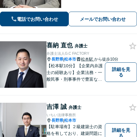
有り、法廷技術の研修多数参加、取調
べ拒否権を実現する会（ＲＡＩＳ）会
員、裁判員裁判対応可、夜間休日対応
電話でお問い合わせ
メールでお問い合わせ
可能、専用駐車場あり（無料）
喜納 直也
弁護士
弁護士法人G.C FACTORY
長野県
松本市
松本駅
から徒歩10分
|
【松本駅10分】【企業内弁護
詳細を見
士の経験あり】企業法務・一
る
般民事・刑事事件で豊富な実
績あり。「依頼をして良かっ
た。」と言っていただけるよ
うなリーガルサービスをご提
吉澤 誠
供します。
弁護士
いちい法律事務所
長野県
松本市
|
【駐車場有】２級建築士の資
詳細を見
格を有しており、建築問題に
る