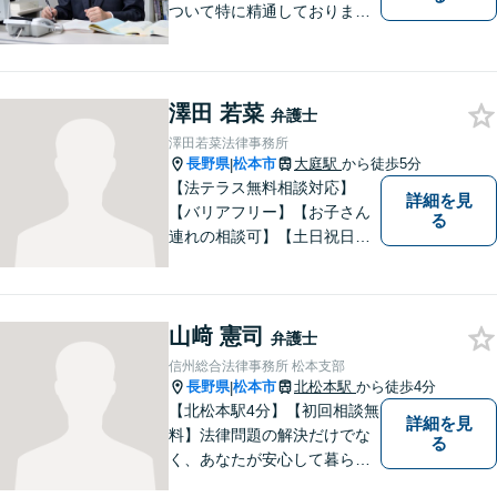
ついて特に精通しておりま
す。ご依頼者さまとの信頼関
係を大切にし、迅速・丁寧な
対応を心がけております。お
忙しい方もお気軽にご相談く
澤田 若菜
弁護士
ださい。
澤田若菜法律事務所
長野県
松本市
大庭駅
から徒歩5分
|
【法テラス無料相談対応】
詳細を見
【バリアフリー】【お子さん
る
連れの相談可】【土日祝日応
相談】どなたにも相談しやす
い事務所です。
山﨑 憲司
弁護士
信州総合法律事務所 松本支部
長野県
松本市
北松本駅
から徒歩4分
|
【北松本駅4分】【初回相談無
詳細を見
料】法律問題の解決だけでな
る
く、あなたが安心して暮らせ
る「その先の未来」も一緒に