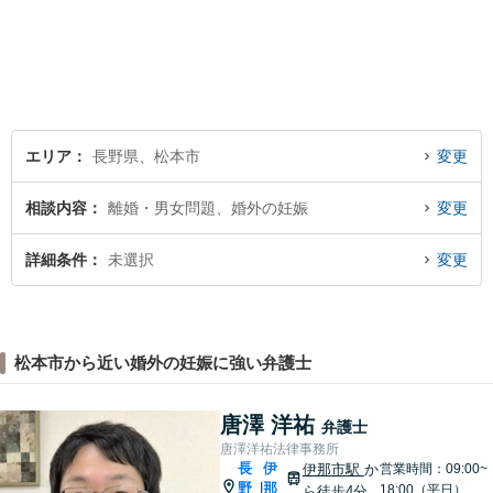
考えてサポートいたします。
一人で悩まずにお話をお聞か
せください。お気持ちに寄り
添い、より良い選択ができる
よう全力を尽くします。【法
テラス利用可】
エリア
長野県、松本市
変更
相談内容
離婚・男女問題、婚外の妊娠
変更
詳細条件
未選択
変更
松本市から近い婚外の妊娠に強い弁護士
唐澤 洋祐
弁護士
唐澤洋祐法律事務所
長
伊
伊那市駅
か
営業時間：09:00~
野
那
|
18:00（平日）
ら徒歩4分