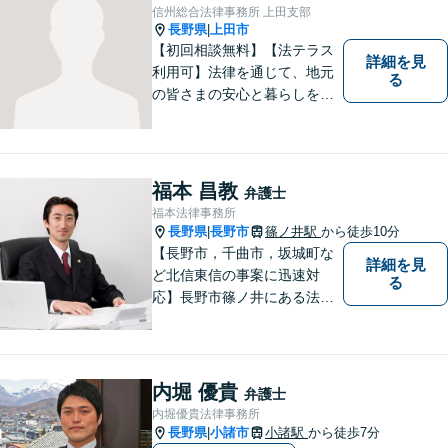
信州総合法律事務所 上田支部
長野県
上田市
|
【初回相談無料】【法テラス
詳細を見
利用可】法律を通じて、地元
る
の皆さまの安心と暮らしを全
力でサポートいたします！お
一人で抱え込まず、まずはあ
なたのお悩みをお聞かせくだ
さい。どのようなご相談でも
福本 昌教
弁護士
真摯に向き合い、解決まで全
福本法律事務所
力で伴走します。【地域密着
長野県
長野市
篠ノ井駅
から徒歩10分
|
型の法律事務所】
【長野市，千曲市，坂城町な
詳細を見
ど北信東信の事案に迅速対
る
応】長野市篠ノ井にある法律
事務所です。離婚・相続・土
地建物・債権回収・交通事
故・刑事事件などでお困りの
方は是非ご相談ください。迅
内堀 優貴
弁護士
速に対応いたします。
内堀優貴法律事務所
長野県
小諸市
小諸駅
から徒歩7分
|