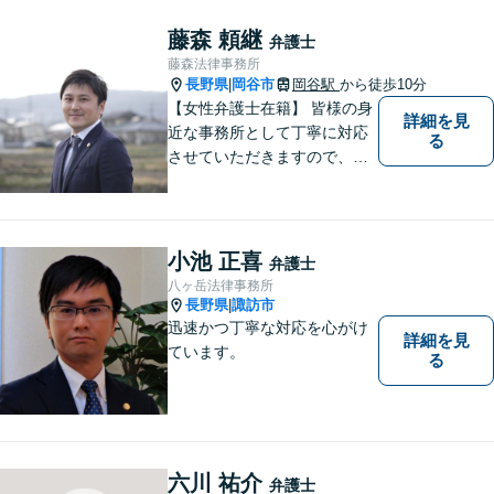
藤森 頼継
弁護士
藤森法律事務所
長野県
岡谷市
岡谷駅
から徒歩10分
|
【女性弁護士在籍】 皆様の身
詳細を見
近な事務所として丁寧に対応
る
させていただきますので、お
気軽にお電話下さい。
小池 正喜
弁護士
八ヶ岳法律事務所
長野県
諏訪市
|
迅速かつ丁寧な対応を心がけ
詳細を見
ています。
る
六川 祐介
弁護士