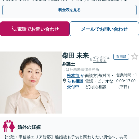
手金の返還保証もありますので安心してご相談ください。
料金表を見る
電話でお問い合わせ
メールでお問い合わせ
柴田 未来
石川県
インタビュ
ーを見る
弁護士
しばた未来法律事務所
営業時間：1
松本市
か
面談方法(対面・
らも相談
電話・ビデオな
0:00~17:00
受付中
ど)は応相談
（平日）
婚外の妊娠
【北陸・甲信越エリア対応】離婚後も子供と関わりたい男性へ。共同