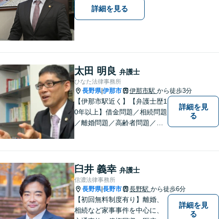
詳細を見る
太田 明良
弁護士
ひなた法律事務所
長野県
伊那市
伊那市駅
から徒歩3分
|
【伊那市駅近く】【弁護士歴1
詳細を見
0年以上】借金問題／相続問題
る
／離婚問題／高齢者問題／相
続問題／環境問題／企業法務
など、幅広い法律トラブルの
ご相談を承ります。【地域に
根ざした弁護士】もし何かお
臼井 義幸
弁護士
困りな事がございましたらお
信濃法律事務所
気軽にご相談ください。
長野県
長野市
長野駅
から徒歩6分
|
【初回無料制度有り】離婚、
詳細を見
相続など家事事件を中心に、
る