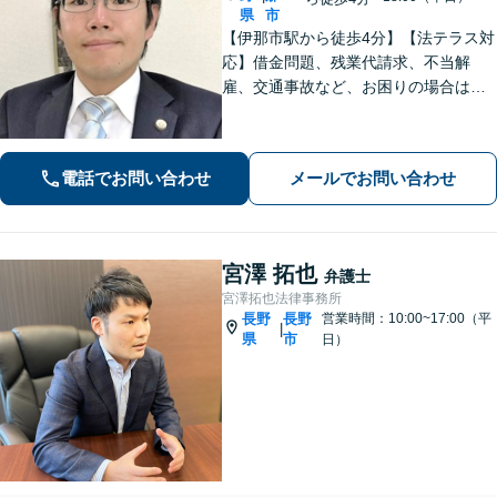
県
市
【伊那市駅から徒歩4分】【法テラス対
応】借金問題、残業代請求、不当解
雇、交通事故など、お困りの場合はす
ぐにご相談ください。【個人・企業対
応可能】弁護士が代理人として交渉し
ます!【秘密厳守】【破産管財人】
電話でお問い合わせ
メールでお問い合わせ
宮澤 拓也
弁護士
宮澤拓也法律事務所
長野
長野
営業時間：10:00~17:00（平
|
県
市
日）