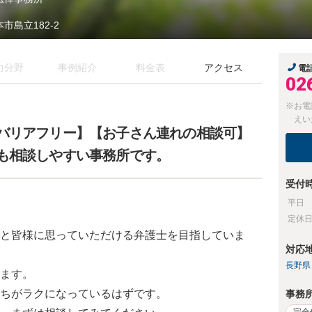
市島立182-2
力分野
事例紹介
料金表
アクセス
電
02
※お電
えい
バリアフリー】【お子さん連れの相談可】
も相談しやすい事務所です。
受付
平日
定休
と皆様に思っていただける弁護士を目指していま
対応
長野県
ます。
ちがラクになっているはずです。
事務
完全