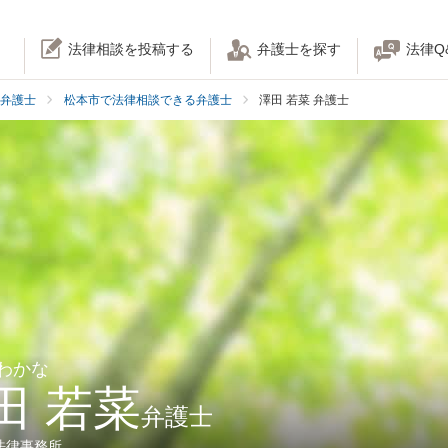
法律相談を投稿する
弁護士を探す
法律Q
弁護士
松本市で法律相談できる弁護士
澤田 若菜 弁護士
 わかな
田 若菜
弁護士
法律事務所