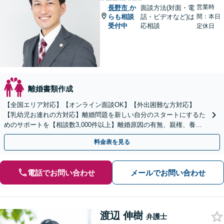
営業時
長野市
か
面談方法(対面・電
らも相談
話・ビデオなど)は
間：本日
受付中
応相談
定休日
離婚書類作成
【全国エリア対応】【オンライン面談OK】【外出困難な方対応】
【乳幼児お連れの方対応】離婚問題を新しい自分のスタートにするた
めのサポートを【相談数3,000件以上】離婚原因の有無、親権、養育
費、財産分与、慰謝料請求【夜間・休日相談可】
料金表を見る
電話でお問い合わせ
メールでお問い合わせ
渡辺 伸樹
弁護士