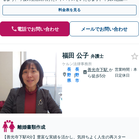
請求もお任せください。【完全個室】【子連れ歓迎】
料金表を見る
電話でお問い合わせ
メールでお問い合わせ
福田 公子
弁護士
ケルン法律事務所
長
長
善光寺下駅
か
営業時間：本
野
野
|
日定休日
ら徒歩5分
県
市
離婚書類作成
【善光寺下駅4分】豊富な実績を活かし、気持ちよく人生の再スター