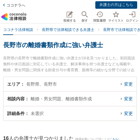
弁護士の方はこちら
ココナラへ
投稿する
探す
閲覧履歴
マイリスト
ログイン
ココナラ法律相談
長野県で法律相談できる弁護士
長野市で法律相談で
長野市の離婚書類作成に強い弁護士
長野県の長野市で離婚書類作成に強い弁護士が16名見つかりました。初回面談
無料や休日面談に対応している弁護士、解決事例を持つ弁護士なども掲載中。
離婚・男女問題に関係する財産分与や養育費、親権等の細かな分野での絞り込
み検索もでき便利です。特にベリーベスト法律事務所 長野オフィスの櫻井 郁人
弁護士や宮澤拓也法律事務所の宮澤 拓也弁護士、おさだ法律事務所の長田 雄介
エリア
長野県、長野市
変更
弁護士のプロフィール情報や弁護士費用、強みなどが注目されています。『長
野市で土日や夜間に発生した離婚書類作成のトラブルを今すぐに弁護士に相談
相談内容
離婚・男女問題、離婚書類作成
変更
したい』『離婚書類作成のトラブル解決の実績豊富な近くの弁護士を検索した
い』『初回相談無料で離婚書類作成を法律相談できる長野市内の弁護士に相談
予約したい』などでお困りの相談者さんにおすすめです。
詳細条件
未選択
変更
16
人の弁護士が見つかりました
(検索結果について詳しくは
こちら
)