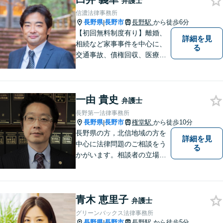
弁護士
信濃法律事務所
長野県
長野市
長野駅
から徒歩6分
|
【初回無料制度有り】離婚、
詳細を見
相続など家事事件を中心に、
る
交通事故、債権回収、医療過
誤、国際案件などを取り扱っ
ています。
一由 貴史
弁護士
長野第一法律事務所
長野県
長野市
権堂駅
から徒歩10分
|
長野県の方，北信地域の方を
詳細を見
中心に法律問題のご相談をう
る
かがいます。相談者の立場を
尊重し，かつ，客観的なアド
バイスをいたします。
青木 恵里子
弁護士
グリーンバックス法律事務所
長野県
長野市
長野駅
から徒歩5分
|