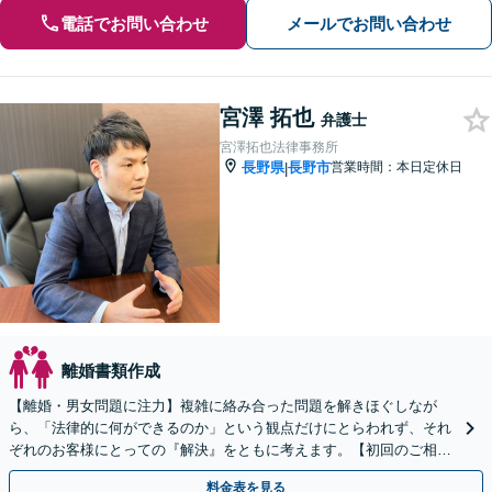
電話でお問い合わせ
メールでお問い合わせ
宮澤 拓也
弁護士
宮澤拓也法律事務所
長野県
長野市
営業時間：本日定休日
|
離婚書類作成
【離婚・男女問題に注力】複雑に絡み合った問題を解きほぐしなが
ら、「法律的に何ができるのか」という観点だけにとらわれず、それ
ぞれのお客様にとっての『解決』をともに考えます。【初回のご相談
30分無料】【オンライン相談可能】
料金表を見る