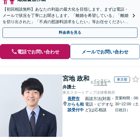
【初回相談無料】あなたの利益の最大化を目指します。まずは電話・
メールで状況を丁寧にお聞きします。「離婚を希望している」「離婚
を切り出された」「不貞の慰謝料請求をしたい」等お任せください。
【リーズナブルな料金設定】
料金表を見る
電話でお問い合わせ
メールでお問い合わせ
宮地 政和
東京都
インタビュ
ーを見る
弁護士
東京スタートアップ法律事務所
営業時間：06:
長野市
面談方法(対面・
からも相
電話・ビデオな
30~22:00（土
談受付中
ど)は応相談
日祝日）