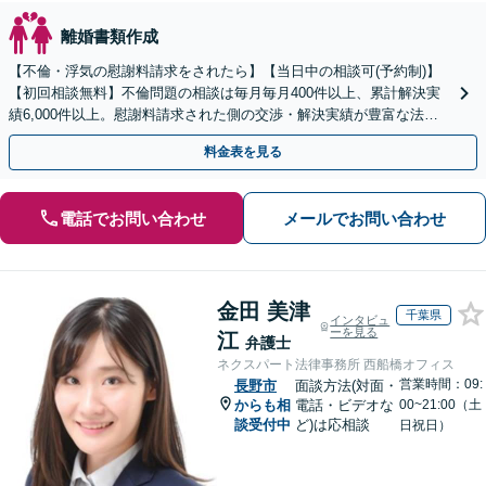
離婚書類作成
【不倫・浮気の慰謝料請求をされたら】【当日中の相談可(予約制)】
【初回相談無料】不倫問題の相談は毎月毎月400件以上、累計解決実
績6,000件以上。慰謝料請求された側の交渉・解決実績が豊富な法律
事務所です。
料金表を見る
電話でお問い合わせ
メールでお問い合わせ
金田 美津
千葉県
インタビュ
ーを見る
江
弁護士
ネクスパート法律事務所 西船橋オフィス
営業時間：09:
長野市
面談方法(対面・
からも相
電話・ビデオな
00~21:00（土
談受付中
ど)は応相談
日祝日）