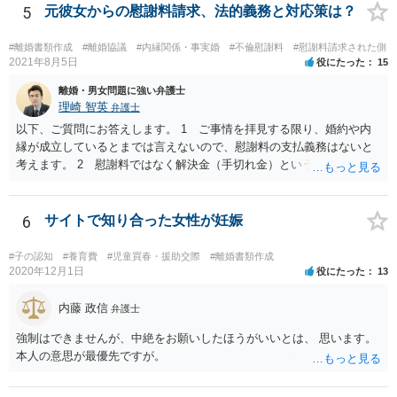
5
元彼女からの慰謝料請求、法的義務と対応策は？
#離婚書類作成
#離婚協議
#内縁関係・事実婚
#不倫慰謝料
#慰謝料請求された側
2021年8月5日
役にたった
15
離婚・男女問題に強い弁護士
理崎 智英
弁護士
以下、ご質問にお答えします。 1 ご事情を拝見する限り、婚約や内
縁が成立しているとまでは言えないので、慰謝料の支払義務はないと
考えます。 2 慰謝料ではなく解決金（手切れ金）という名目で数十
万円支払えば良いと思います。 3 今後同じような請求をされないよ
うに合意書を取り交わす必要はあると思います。 4 合意書を取り交
わし、その中で精算条項（一切の債権債務のないことを確認する）を
6
サイトで知り合った女性が妊娠
設ければ、大丈夫です。
#子の認知
#養育費
#児童買春・援助交際
#離婚書類作成
2020年12月1日
役にたった
13
内藤 政信
弁護士
強制はできませんが、中絶をお願いしたほうがいいとは、 思います。
本人の意思が最優先ですが。