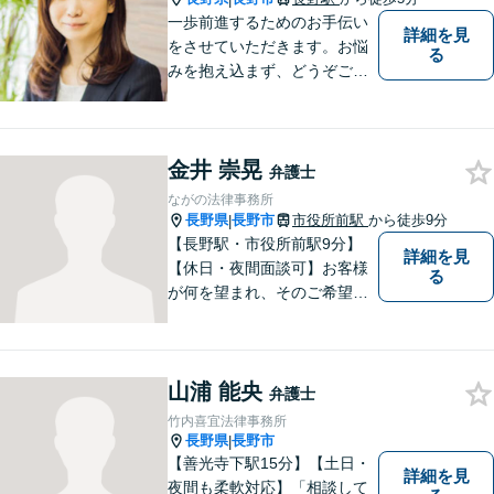
一歩前進するためのお手伝い
詳細を見
をさせていただきます。お悩
る
みを抱え込まず、どうぞご相
談ください。
金井 崇晃
弁護士
ながの法律事務所
長野県
長野市
市役所前駅
から徒歩9分
|
【長野駅・市役所前駅9分】
詳細を見
【休日・夜間面談可】お客様
る
が何を望まれ、そのご希望を
実現するためにどのような方
法が最適かを常に考えなが
ら、一つひとつの案件に向き
山浦 能央
合っています。 できる限り負
弁護士
担を軽減し、スピーディーな
竹内喜宜法律事務所
解決を目指すことを信条とし
長野県
長野市
|
ています。
【善光寺下駅15分】【土日・
詳細を見
夜間も柔軟対応】「相談して