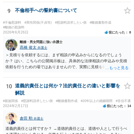
9
不倫相手への誓約書について
#不倫慰謝料
#異性関係(不貞等)
#慰謝料請求したい側
#離婚書類作成
#離婚の慰謝料
2026年6月26日
役にたった
8
離婚・男女問題に強い弁護士
髙橋 俊太
弁護士
＞見積りを依頼するには、まず相談の申込みからになるのでしょう
か？ はい、こちらの公開掲示板は、具体的な法律相談の申込みや見積
依頼を行うための場ではありませんので、実際に見積を確認されたい
場合には、個別に法律事務所又は弁護士宛てに、相談申込みや問い合
わせをしていただく必要があります。
10
道義的責任とは何か？法的責任との違いと影響を
解説
#親族関係
#慰謝料請求したい側
#離婚書類作成
#20年以上の婚姻期間
#音信不通
2024年2月17日
役にたった
14
倉田 勲
弁護士
道義的責任とは何ですか？ →道徳的責任とは、道徳や人として行うべ