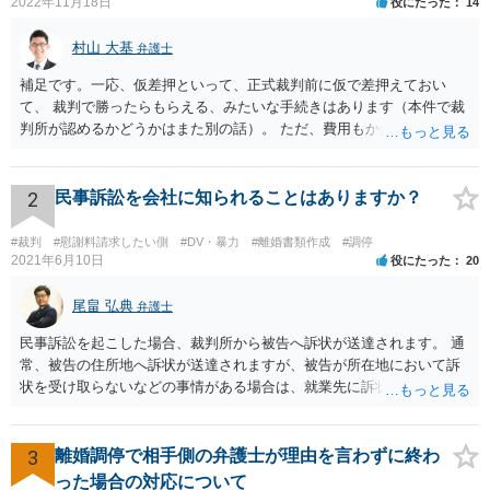
2022年11月18日
役にたった
14
村山 大基
弁護士
補足です。一応、仮差押といって、正式裁判前に仮で差押えておい
て、 裁判で勝ったらもらえる、みたいな手続きはあります（本件で裁
判所が認めるかどうかはまた別の話）。 ただ、費用もかかりますし、
必ず本件で認められるとも限りませんので、現時点で仮差押を考える
のであれば、 面談相談に行って詳しく話を聞いてみましょう。
2
民事訴訟を会社に知られることはありますか？
#裁判
#慰謝料請求したい側
#DV・暴力
#離婚書類作成
#調停
2021年6月10日
役にたった
20
尾畠 弘典
弁護士
民事訴訟を起こした場合、裁判所から被告へ訴状が送達されます。 通
常、被告の住所地へ訴状が送達されますが、被告が所在地において訴
状を受け取らないなどの事情がある場合は、就業先に訴状が送達され
る可能性があります。 また、例えば就業先におけるわいせつ行為が問
題となっているケースや、目撃者として就業先の従業員がおり、目撃
者に証言してもらうことが必要になるケースなどでは、裁判の追行
3
離婚調停で相手側の弁護士が理由を言わずに終わ
上、就業先に協力を仰がなければならない場合や、就業先の従業員に
った場合の対応について