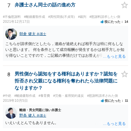
7
弁護士さん同士の話の進め方
#不倫慰謝料
#離婚書類作成
#異性関係(不貞等)
#裁判
#慰謝料請求したい側
2021年12月17日
役にたった
14
朝倉 健太
弁護士
こちらが請求側だとしたら，連絡が途絶えれば相手方は特に何もしな
いと思います。 何を条件として成功報酬が発生するかは相手方しか知
り得ないことですので，ご記載の事情だけではお答えが難しいです。
一年以上あけた場合に委任契約が終了していることも，明確に終了さ
せずに続いていることも，いずれもあり得ると思います。個々の弁護
士の考え方によります。
8
男性側から認知をする権利はありますか？認知を
拒否され父親になる権利を奪われたら法律問題に
なりますか？
#中絶
#離婚書類作成
#養育費
#労働・雇用契約違反
#慰謝料請求された側
2019年10月5日
役にたった
11
離婚・男女問題に強い弁護士
野条 健人
弁護士
いえいえとんでもありません。