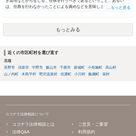
き道理などから生じる、任務を行うべきであるということ、あるい
は、任務を行わなかったことによる責めなどを意味します。 道義的責
任では、倫理ないし道徳上の責任のため法的責任のような強制力や罰
則はありませんが、道義的責任を果たさないことで、他人からの信用
を無くす、不遇を受けるなどの一般的にはそのような事実上の不利益
もっとみる
が生じます。
近くの市区町村を選び直す
北信
長野市
須坂市
中野市
飯山市
千曲市
坂城町
小布施町
高山村
山ノ内町
木島平村
野沢温泉村
信濃町
小川村
飯綱町
栄村
ココナラ法律相談について
ココナラ法律相談とは
ご意見・ご要望
法律Q&A
利用規約