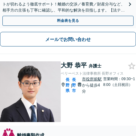
トが切れるよう徹底サポート！離婚の交渉／養育費／財産分与など、
相手方の主張も丁寧に確認し、平和的な解決を目指します。【法テラ
ス│分割払い可】【子連れ相談可】【駐車場完備】
料金表を見る
メールでお問い合わせ
大野 恭平
弁護士
ベリーベスト法律事務所 長野オフィス
市役所前駅
営業時間：09:30~1
長
長
8:00（土日祝日）
野
野
から徒歩4
|
県
市
分
離婚書類作成