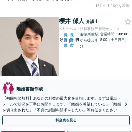
16件中 1-16件を表示
櫻井 郁人
弁護士
ベリーベスト法律事務所 長野オフィス
市役所前駅
営業時間：09:30~1
長
長
8:00（土日祝日）
野
野
から徒歩4
|
県
市
分
離婚書類作成
【初回相談無料】あなたの利益の最大化を目指します。まずは電話・
メールで状況を丁寧にお聞きします。「離婚を希望している」「離婚
を切り出された」「不貞の慰謝料請求をしたい」等お任せください。
【リーズナブルな料金設定】
料金表を見る