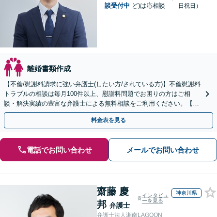
談受付中
ど)は応相談
日祝日）
離婚書類作成
【不倫/慰謝料請求に強い弁護士(したい方/されている方)】不倫慰謝料
トラブルの相談は毎月100件以上、慰謝料問題でお困りの方はご相
談・解決実績の豊富な弁護士による無料相談をご利用ください。【不
倫相談は初回0円】【全国対応】
料金表を見る
電話でお問い合わせ
メールでお問い合わせ
齋藤 慶
神奈川県
インタビュ
ーを見る
邦
弁護士
弁護士法人湘南LAGOON