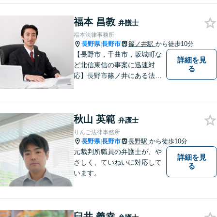
福本 昌教
弁護士
福本法律事務所
長野県
長野市
篠ノ井駅
から徒歩10分
|
【長野市，千曲市，坂城町な
詳細を見
ど北信東信の事案に迅速対
る
応】長野市篠ノ井にある法律
事務所です。離婚・相続・土
地建物・債権回収・交通事
故・刑事事件などでお困りの
秋山 英範
方は是非ご相談ください。迅
弁護士
速に対応いたします。
りんご法律事務所
長野県
長野市
長野駅
から徒歩10分
|
元裁判所職員の弁護士が、や
詳細を見
さしく、ていねいに対応して
る
います。
臼井 義幸