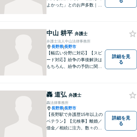
る
よかった」とのお声多数｜交
通事故・相続・企業法務など
幅広く対応。話しやすい弁護
士が親身にサポートします。
どんな小さなお悩みでも、ま
中山 耕平
弁護士
ずはお気軽にご相談くださ
弁護士法人中山法律事務所
い。【完全個室で相談】
長野県
長野市
|
【幅広い分野に対応】【スピ
詳細を見
ード対応】紛争の事後解決は
る
もちろん、紛争の予防に関す
るアドバイスもご提供いたし
ます。そのために、常日頃か
ら弁護士へ事前に法律相談を
する癖をつけることを勧めて
轟 道弘
弁護士
おります。早期相談が早期解
轟法律事務所
決に繋がりますのでお気軽に
長野県
長野市
|
ご相談ください。
【長野駅で弁護歴15年以上の
詳細を見
ベテラン】【元検事】離婚／
る
借金／相続に注力。数々の実
績を挙げてきた弁護士が、お