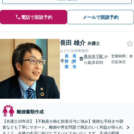
電話で面談予約
メールで面談予約
長田 雄介
弁護士
おさだ法律事務所
長
長
善光寺下駅
か
営業時間：本
野
野
|
日定休日
ら徒歩10分
県
市
離婚書類作成
【弁護士10年目】【不動産が絡む財産分与に強み】複雑な手続きや調
査なども丁寧にサポート。離婚や男女問題で満足のいく利益が得られ
るよう、今後の生活に向けたアドバイスをいたします。不貞の慰謝料