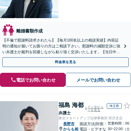
離婚書類作成
【不倫で慰謝料請求されたら】【毎月100名以上の相談実績】内容証
明の通知が届いてお困りの方はご相談下さい。慰謝料の減額交渉に強
い弁護士が裁判を回避しながら粘り強く交渉いたします。【当日中の
相談可(予約制)】【全国対応】
料金表を見る
電話でお問い合わせ
メールでお問い合わせ
福島 海都
埼玉県
インタビュ
ーを見る
弁護士
東京スタートアップ法律事務所 所沢支店
営業時間：06:
長野市
面談方法(対面・
からも相
電話・ビデオな
30~22:00（土