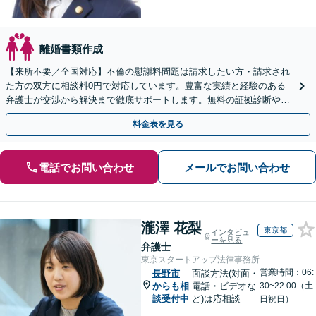
離婚書類作成
【来所不要／全国対応】不倫の慰謝料問題は請求したい方・請求され
た方の双方に相談料0円で対応しています。豊富な実績と経験のある
弁護士が交渉から解決まで徹底サポートします。無料の証拠診断や着
手金の返還保証もありますので安心してご相談ください。
料金表を見る
電話でお問い合わせ
メールでお問い合わせ
瀧澤 花梨
東京都
インタビュ
ーを見る
弁護士
東京スタートアップ法律事務所
営業時間：06:
長野市
面談方法(対面・
からも相
電話・ビデオな
30~22:00（土
談受付中
ど)は応相談
日祝日）