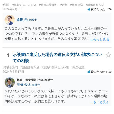
協力を仰がなければならない場合があります。 また、仮に訴訟におい
#調停
#離婚すること自体
#離婚の慰謝料
#裁判
#離婚協議
#離婚書類作成
ていくらかの賠償が認められたとして、被告がこれを任意に支払わな
2024年2月5日
役にたった
24
い場合は、強制執行を申し立てることで債権の回収を図ることができ
ます。 例えば、被告の給料を差し押さえる場合には、裁判所から被告
倉田 勲
弁護士
の就業先に文書が送付されますので、訴訟が起こったことを事後的に
就業先が覚知することになります。 警察への被害届の提出というの
こんなことってありますか？弁護士が入っていると、これも戦略の一
は、必須ではありません。 ただ、当然ながら強制わいせつを行ったこ
つなのですか？ →本人の都合が急遽つかなくなり、弁護士だけでやむ
との証拠がなければ、民事訴訟で勝訴することはできません。
を得ず出席することもありますが、そのような出席できない理由がな
ければ一般的には本人と弁護士が同席して進めるのが通常であり、あ
えて弁護士だけで出席する戦略は聞いたことはありません。
4
示談書に違反した場合の違反金支払い請求につい
ての相談
#不倫慰謝料
#離婚書類作成
#慰謝料請求したい側
#離婚協議
2024年6月17日
役にたった
10
離婚・男女問題に強い弁護士
髙橋 俊太
弁護士
＞だいたいどのくらいまでに支払ってもらうものでしょうか？ ケース
バイケースなので一概には言えませんが、請求時には１〜２週間の期
間を設定するのが一般的だと思われます。