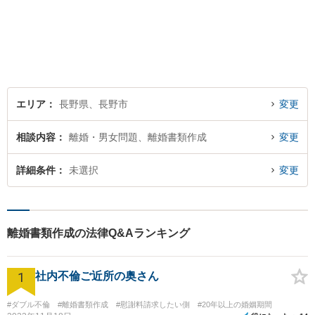
一人おひとりに寄り添い、皆
様の権利を守ります。社会情
勢に合わせ、日々知見をアッ
プデートしながら事件に取り
組みます！【駐車場有】
エリア
長野県、長野市
変更
相談内容
離婚・男女問題、離婚書類作成
変更
詳細条件
未選択
変更
離婚書類作成の法律Q&Aランキング
1
社内不倫ご近所の奥さん
#ダブル不倫
#離婚書類作成
#慰謝料請求したい側
#20年以上の婚姻期間