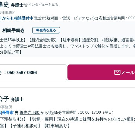
隆史
弁護士
インタビューを見る
法律事務所
市
からも相談受付中
面談方法(対面・電話・ビデオなど)は応相談
営業時間：09:0
相続手続き
料金表を見る
士歴15年以上】【新潟全域対応】【駐車場有】遺産分割、相続放棄、遺言書
よっては税理士や司法書士とも連携し、ワンストップで解決を目指します。
分割払い可】
せ
メール
公子
弁護士
律事務所
県
長野市
善光寺下駅
から徒歩5分
営業時間：10:00~17:00（平日）
|
下駅徒歩4分】【労働・雇用】現在の待遇に疑問をお持ちの方はご相談
室】【子連れ相談可】【駐車場あり】