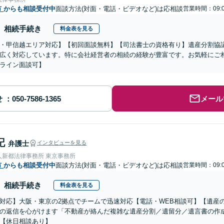
市
からも相談受付中
面談方法(対面・電話・ビデオなど)は応相談
営業時間：09:0
相続手続き
料金表を見る
・甲信越エリア対応】【初回面談無料】【司法書士の資格有り】遺産分割協
広く対応しています。特に会社経営者の相続の経験が豊富です。お気軽にご
ライン面談可】
せ
メール
記
弁護士
インタビューを見る
人新都法律事務所 東京事務所
市
からも相談受付中
面談方法(対面・電話・ビデオなど)は応相談
営業時間：09:0
相続手続き
料金表を見る
対応】大阪・東京の2拠点でチームで迅速対応【電話・WEB相談可】【遺産
の返信を心がけます「不動産が絡んだ複雑な遺産分割／遺留分／遺言書の作
【休日相談あり】