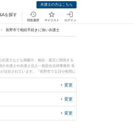
弁護士の方はこちら
&Aを探す
閲覧履歴
マイリスト
ログイン
長野市で相続手続きに強い弁護士
つ弁護士なども掲載中。相続・遺言に関係する
雄介弁護士や弁護士法人一新総合法律事務所 長
どが注目されています。『長野市で土日や夜間に
たい』『初回相談無料で相続手続きを法律相談で
変更
変更
変更