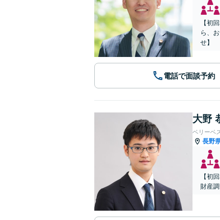
【初回
ら、お
せ】
電話で面談予約
大野 
ベリーベ
長野
【初回
財産調