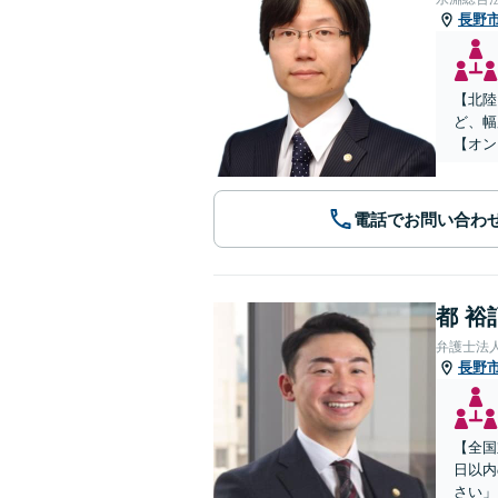
長野
【北陸
ど、幅
【オン
電話でお問い合わ
都 裕
弁護士法
長野
【全国
日以内
さい」