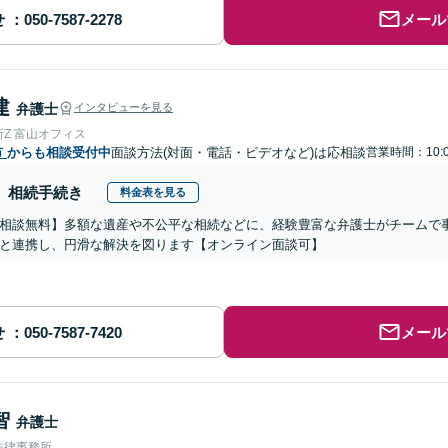
せ
メール
建
弁護士
インタビューを見る
Z 富山オフィス
市
からも相談受付中
面談方法(対面・電話・ビデオなど)は応相談
営業時間：10:0
相続手続き
料金表を見る
相談無料】多額な遺産や不公平な相続などに、経験豊富な弁護士がチームで
と連携し、円滑な解決を図ります【オンライン面談可】
せ
メール
智
弁護士
法律事務所