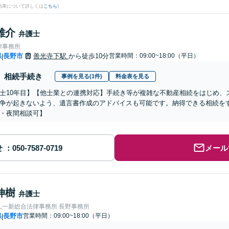
結果について詳しくは
こちら
)
雄介
弁護士
律事務所
県
長野市
善光寺下駅
から徒歩10分
営業時間：09:00~18:00（平日）
|
相続手続き
事例を見る(1件)
料金表を見る
士10年目】【他士業との連携対応】手続き等が複雑な不動産相続をはじめ、
争が起きないよう、遺言書作成のアドバイスも可能です。納得できる相続を
・夜間相談可】
せ
メール
伸樹
弁護士
人一新総合法律事務所 長野事務所
県
長野市
営業時間：09:00~18:00（平日）
|