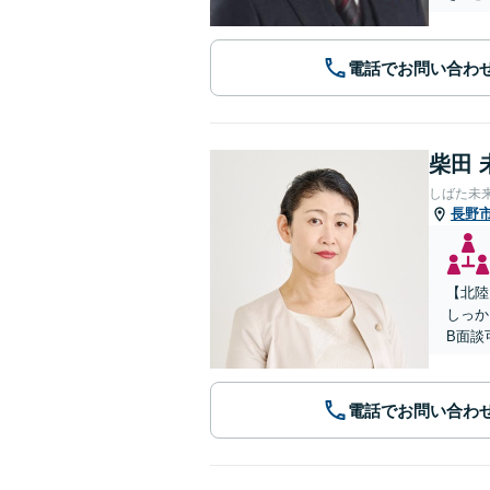
電話でお問い合わ
柴田 
しばた未
長野
【北陸
しっか
B面談
電話でお問い合わ