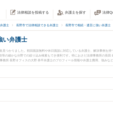
法律相談を投稿する
弁護士を探す
法律Q
弁護士
長野市で法律相談できる弁護士
長野市で相続・遺言に強い弁護士
強い弁護士
6名見つかりました。初回面談無料や休日面談に対応している弁護士、解決事例を持
割等の細かな分野での絞り込み検索もでき便利です。特におさだ法律事務所の長田 
律事務所 長野オフィスの大野 恭平弁護士のプロフィール情報や弁護士費用、強みな
士に相談したい』『相続手続きのトラブル解決の実績豊富な近くの弁護士を検索し
でお困りの相談者さんにおすすめです。