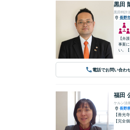
黒田 
黒田特許
長野
【弁護
事案に
い。【
電話でお問い合わ
福田 
ケルン法
長野
【善光寺
【完全個