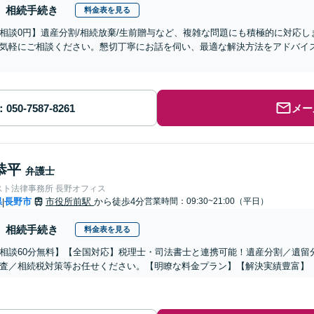
相続手続き
料金表を見る
相談0円】遺産分割/相続放棄/生前贈与など、複雑な問題にも積極的に対応
気軽にご相談ください。懇切丁寧にお話を伺い、最適な解決方法をアドバイ
メー
恭平
弁護士
スト法律事務所 長野オフィス
県
長野市
市役所前駅
から徒歩4分
営業時間：09:30~21:00（平日）
|
相続手続き
料金表を見る
相談60分無料】【全国対応】税理士・司法書士と連携可能！遺産分割／遺留
査／相続税対策等お任せください。【明瞭な料金プラン】【解決実績豊富】