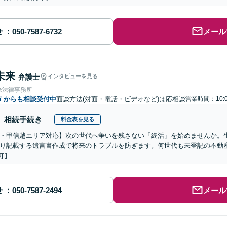
せ
メール
未来
弁護士
インタビューを見る
来法律事務所
市
からも相談受付中
面談方法(対面・電話・ビデオなど)は応相談
営業時間：10:0
相続手続き
料金表を見る
・甲信越エリア対応】次の世代へ争いを残さない「終活」を始めませんか。
り記載する遺言書作成で将来のトラブルを防ぎます。何世代も未登記の不動
可】
せ
メール