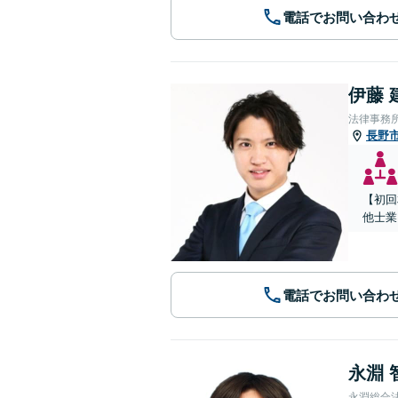
電話でお問い合わ
伊藤 
法律事務所
長野
【初回
他士業
電話でお問い合わ
永淵 
永淵総合