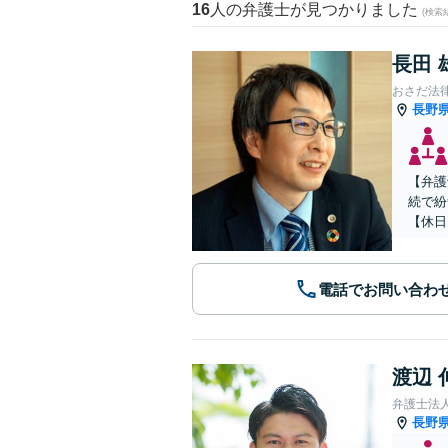
16
人の弁護士が見つかりました
(検索
長田 
おさだ法
長野
【弁護
続で紛
【休日
電話でお問い合わ
渡辺 
弁護士法
長野