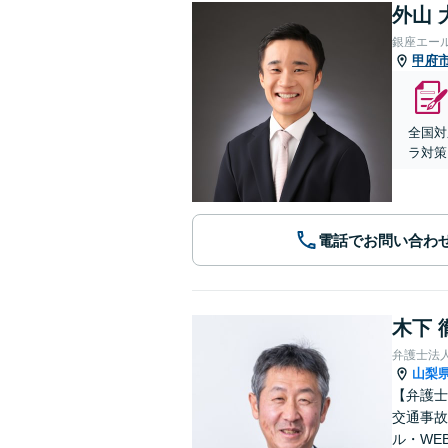
外山 
銀座エー
甲府
全国対
ラ対策
電話でお問い合わ
木下 
弁護士法人
山梨
【弁護士
交通事故
ル・WE