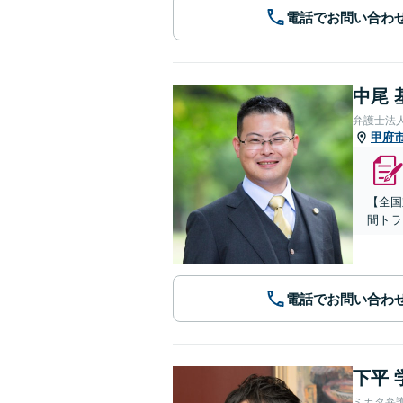
電話でお問い合わ
中尾 
弁護士法
甲府
【全国
間トラ
電話でお問い合わ
下平 
ミカタ弁