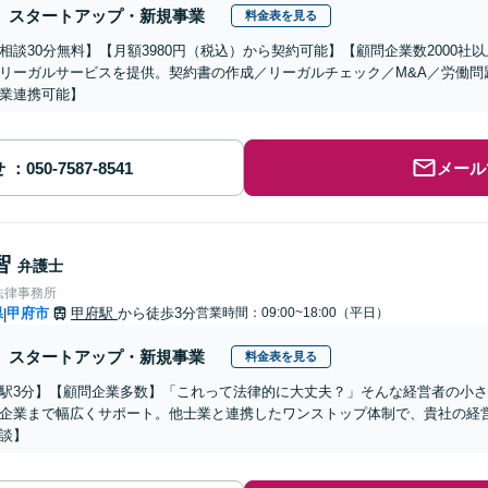
スタートアップ・新規事業
料金表を見る
相談30分無料】【月額3980円（税込）から契約可能】【顧問企業数2000
リーガルサービスを提供。契約書の作成／リーガルチェック／M&A／労働問
業連携可能】
せ
メール
智
弁護士
法律事務所
県
甲府市
甲府駅
から徒歩3分
営業時間：09:00~18:00（平日）
|
スタートアップ・新規事業
料金表を見る
駅3分】【顧問企業多数】「これって法律的に大丈夫？」そんな経営者の小
企業まで幅広くサポート。他士業と連携したワンストップ体制で、貴社の経
談】