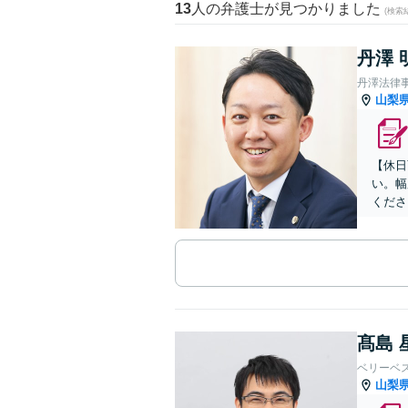
13
人の弁護士が見つかりました
(検索
丹澤 
丹澤法律
山梨
【休日
い。幅
くださ
髙島 
ベリーベ
山梨