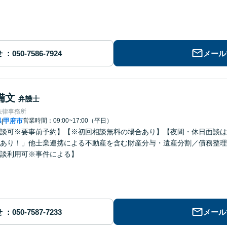
せ
メール
備文
弁護士
法律事務所
県
甲府市
営業時間：09:00~17:00（平日）
|
談可※要事前予約】【※初回相談無料の場合あり】【夜間・休日面談は
あり！」他士業連携による不動産を含む財産分与・遺産分割／債務整理
談利用可※事件による】
せ
メール