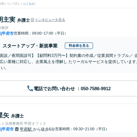
結果について詳しくは
こちら
)
明主実
弁護士
インタビューを見る
事務所
県
甲府市
営業時間：09:00~17:00（平日）
|
スタートアップ・新規事業
料金表を見る
面談／夜間面談可】【顧問料3万円〜】契約書の作成／従業員間トラブル／ 
広い業種に対応し、企業風土を理解し たリーガルサービスを提供しています
 い。
電話でお問い合わせ
星矢
弁護士
スト法律事務所 甲府オフィス
県
甲府市
甲府駅
から徒歩6分
営業時間：09:30~21:00（平日）
|