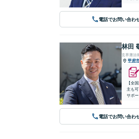
電話でお問い合わ
林田 
玄界灘法
甲府
【全国
主も可
サポー
電話でお問い合わ