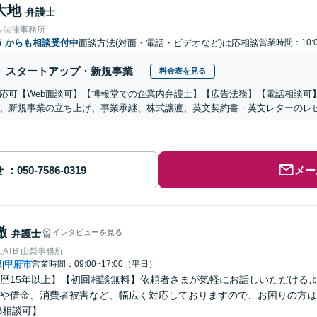
大地
弁護士
ル法律事務所
市
からも相談受付中
面談方法(対面・電話・ビデオなど)は応相談
営業時間：10:0
スタートアップ・新規事業
料金表を見る
応可【Web面談可】【博報堂での企業内弁護士】【広告法務】【電話相談可】Yo
、新規事業の立ち上げ、事業承継、株式譲渡、英文契約書・英文レターのレ
せ
メー
徹
弁護士
インタビューを見る
ATB 山梨事務所
県
甲府市
営業時間：09:00~17:00（平日）
|
歴15年以上】【初回相談無料】依頼者さまが気軽にお話しいただける
や借金、消費者被害など、幅広く対応しておりますので、お困りの方は
B相談可】