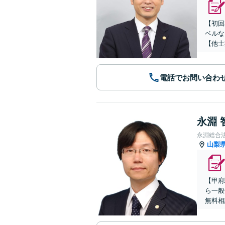
【初回
ベルな
【他士
電話でお問い合わ
永淵 
永淵総合
山梨
【甲府
ら一般
無料相