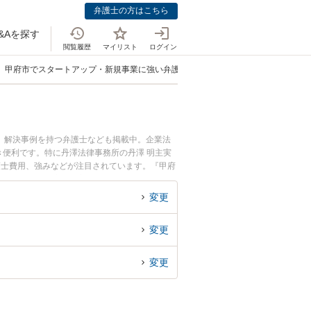
弁護士の方はこちら
&Aを探す
閲覧履歴
マイリスト
ログイン
甲府市でスタートアップ・新規事業に強い弁護士
、解決事例を持つ弁護士なども掲載中。企業法
便利です。特に丹澤法律事務所の丹澤 明主実
護士費用、強みなどが注目されています。『甲府
トラブル解決の実績豊富な近くの弁護士を検索し
さんにおすすめです。
変更
変更
変更