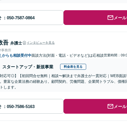
せ
メール
敬吾
弁護士
インタビューを見る
律事務所
市
からも相談受付中
面談方法(対面・電話・ビデオなど)は応相談
営業時間：09:0
スタートアップ・新規事業
料金表を見る
対応可◎】【初回問合せ無料｜相談〜解決まで弁護士が一貫対応｜WEB面談
。豊富な企業法務の経験あり。顧問契約、労働問題、企業間トラブル、債権
トします。
せ
メール