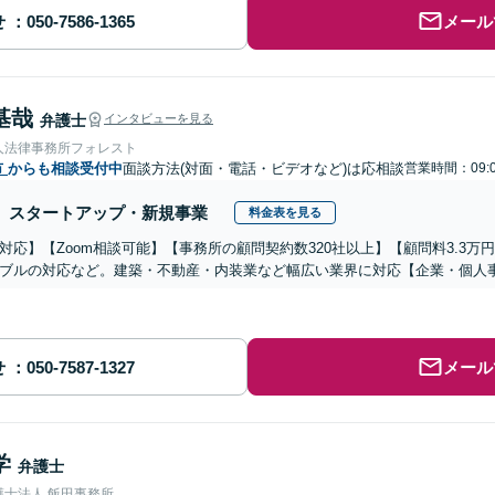
せ
メール
基哉
弁護士
インタビューを見る
人法律事務所フォレスト
市
からも相談受付中
面談方法(対面・電話・ビデオなど)は応相談
営業時間：09:0
スタートアップ・新規事業
料金表を見る
対応】【Zoom相談可能】【事務所の顧問契約数320社以上】【顧問料3.3
ブルの対応など。建築・不動産・内装業など幅広い業界に対応【企業・個人
せ
メール
学
弁護士
護士法人 飯田事務所