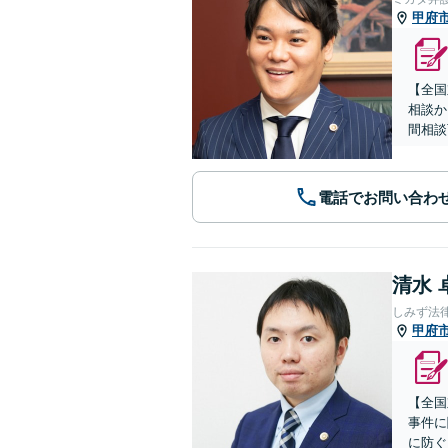
甲府
【全国
相談か
間相談
電話でお問い合わ
清水 
しみず法
甲府
【全国
事件に
に防ぐ