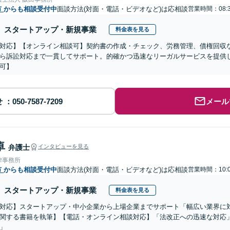
市
からも相談受付中
面談方法(対面・電話・ビデオなど)は応相談
営業時間：08:3
スタートアップ・新規事業
料金表を見る
対応】【オンライン相談可】契約書の作成・チェック、労務管理、債権回収
ら訴訟対応まで一貫してサポート。的確かつ迅速なリーガルサービスを提供
可】
せ
メール
卓
弁護士
インタビューを見る
律事務所
市
からも相談受付中
面談方法(対面・電話・ビデオなど)は応相談
営業時間：10:0
スタートアップ・新規事業
料金表を見る
対応】スタートアップ・中小企業から上場企業までサポート「幅広い業界に
関する書籍を執筆】【電話・オンライン相談対応】「法改正への迅速な対応
」