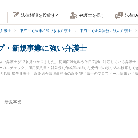
法律相談を投稿する
弁護士を探す
法律Q
弁護士
甲府市で法律相談できる弁護士
甲府市で企業法務に強い弁護士
プ・新規事業に強い弁護士
強い弁護士が13名見つかりました。初回面談無料や休日面談に対応している弁護士
ーガルチェック、雇用契約書・就業規則作成等の細かな分野での絞り込み検索もでき
スの髙島 星矢弁護士、永淵総合法律事務所の永淵 智弁護士のプロフィール情報や弁
規事業のトラブルを今すぐに弁護士に相談したい』『スタートアップ・新規事業の
事業を法律相談できる甲府市内の弁護士に相談予約したい』などでお困りの相談者
・新規事業