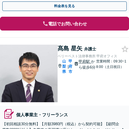
な企業運営のためにもご相談くださ い。
料金表を見る
電話でお問い合わせ
髙島 星矢
弁護士
ベリーベスト法律事務所 甲府オフィス
山
甲
甲府駅
か
営業時間：09:30~1
梨
府
|
8:00（土日祝日）
ら徒歩6分
県
市
個人事業主・フリーランス
【初回相談30分無料】【月額3980円（税込）から契約可能】【顧問企