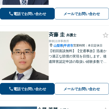
など、幅広く対応しておりますので、
お困りの方はぜひ一度ご相談くださ
い。【電話・メール・WEB相談可】
電話でお問い合わせ
メールでお問い合わせ
斉藤 圭
弁護士
舞鶴法律事務所
山梨県
甲府市
営業時間：本日定休日
|
【初回面談無料】【交通事故】迅速か
つ適正な賠償の実現を目指します。後
遺障害認定申請の取扱い経験多数で
す。【自己破産】金融業者からの催促
をストップできます。住宅ローンが残
っている場合もご相談ください。な
お、個室での相談対応も可能です。
電話でお問い合わせ
メールでお問い合わせ