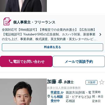
個人事業主・フリーランス
全国対応可【Web面談可】【博報堂での企業内弁護士】【広告法務】
【電話相談可】YoutubeやSNSの広告規制、カスハラ対策、新規事業
の立ち上げ、事業承継、株式譲渡、英文契約書・英文レターのレビュ
ー・ドラフトなどに対応。
料金表を見る
電話でお問い合わせ
メールで面談予約
加藤 卓
弁護士
大阪府
弁護士法人啓葉法律事務所
営業時
甲府市
か
面談方法(対面・電
らも相談
話・ビデオなど)は
間：本日
受付中
応相談
定休日