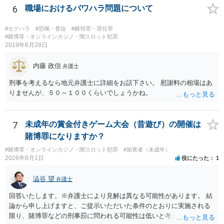
6
職場におけるパワハラ問題について
#セクハラ
#恐喝・脅迫
#横領罪・背任罪
#賭博罪・オンラインカジノ・闇スロット犯罪
2019年6月28日
内藤 政信
弁護士
刑事を考えるなら地元弁護士に詳細をお話下さい。 慰謝料の相場はあ
りませんが、５０～１００くらいでしょうかね。
7
未成年の賞金付きゲーム大会（昔遊び）の開催は
賭博罪になりますか？
#賭博罪・オンラインカジノ・闇スロット犯罪
#加害者（未成年）
2026年8月1日
役にたった
1
澁谷 望
弁護士
回答いたします。※弁護士により見解は異なる可能性があります。 結
論から申し上げますと、ご提示いただいた条件のとおりに実施される
限り、賭博罪などの刑事罰に問われる可能性は低いと考えられます