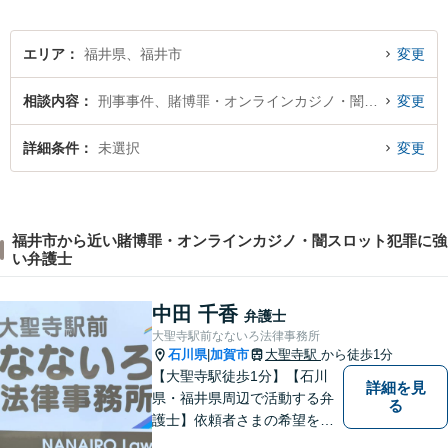
提供することを目指していま
す。
エリア
福井県、福井市
変更
相談内容
刑事事件、賭博罪・オンラインカジノ・闇スロット犯罪
変更
詳細条件
未選択
変更
福井市から近い賭博罪・オンラインカジノ・闇スロット犯罪に強
い弁護士
中田 千香
弁護士
大聖寺駅前なないろ法律事務所
石川県
加賀市
大聖寺駅
から徒歩1分
|
【大聖寺駅徒歩1分】【石川
詳細を見
県・福井県周辺で活動する弁
る
護士】依頼者さまの希望を尊
重し、それぞれの状況に応じ