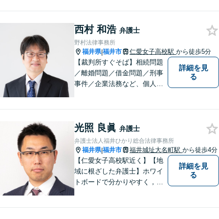
ト関連問題／企業法務・顧問
弁護士／借金／相続／交通事
故／刑事弁護・犯罪被害者な
西村 和浩
弁護士
ど、幅広く対応可能。お気軽
野村法律事務所
にご相談ください。
福井県
福井市
仁愛女子高校駅
から徒歩5分
|
【裁判所すぐそば】相続問題
詳細を見
／離婚問題／借金問題／刑事
る
事件／企業法務など、個人・
法人問わず幅広く対応可。一
つ一つの事件に丁寧に対応す
ることを心がけております。
光照 良眞
お気軽にご相談ください。
弁護士
【法テラス利用可】【完全個
弁護士法人福井ひかり総合法律事務所
室】【夜間・休日面談可】
福井県
福井市
福井城址大名町駅
から徒歩4分
|
【仁愛女子高校駅近く】【地
詳細を見
域に根ざした弁護士】ホワイ
る
トボードで分かりやすく，納
得と安心をご提供します。企
業法務／労働問題／交通事故
／相続問題／離婚問題など、