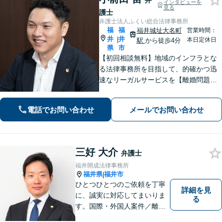
弁
インタビューを
見る
護士
弁護士法人ふくい総合法律事務所
福
福
福井城址大名町
営業時間：
井
井
|
本日定休日
駅
から徒歩4分
県
市
【初回相談無料】地域のインフラとな
る法律事務所を目指して、的確かつ迅
速なリーガルサービスを【離婚問題】
相談実績100件越え。相手方との交渉は
お任せください【相続問題】福井密着
電話でお問い合わせ
メールでお問い合わせ
型事務所として地域特性を活かしたア
ドバイスを【福井駅7分】
三好 大介
弁護士
福井開成法律事務所
福井県
福井市
|
ひとつひとつのご依頼を丁寧
詳細を見
に、誠実に対応してまいりま
る
す。国際・外国人案件／離
婚・男女問題／インターネッ