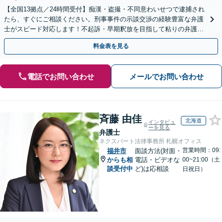
【全国13拠点／24時間受付】痴漢・盗撮・不同意わいせつで逮捕され
たら、すぐにご相談ください。刑事事件の示談交渉の経験豊富な弁護
士がスピード対応します！不起訴・早期釈放を目指して粘りの弁護活
動を行います。
料金表を見る
電話でお問い合わせ
メールでお問い合わせ
斉藤 由佳
北海道
インタビュ
ーを見る
弁護士
ネクスパート法律事務所 札幌オフィス
営業時間：09:
福井市
面談方法(対面・
からも相
電話・ビデオな
00~21:00（土
談受付中
ど)は応相談
日祝日）