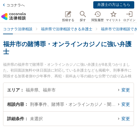
弁護士の方はこちら
ココナラへ
投稿する
探す
閲覧履歴
マイリスト
ログイン
ココナラ法律相談
福井県で法律相談できる弁護士
福井市で法律相談で
福井市の賭博罪・オンラインカジノに強い弁護
士
福井県の福井市で賭博罪・オンラインカジノに強い弁護士が8名見つかりまし
た。初回面談無料や休日面談に対応している弁護士なども掲載中。刑事事件に
関係する加害者側や少年事件、再犯・前科あり等の細かな分野での絞り込み検
索もでき便利です。特に勝見法律事務所の勝見 泰斗弁護士や二の宮法律事務所
の河野 哲弁護士、弁護士法人ふくい総合法律事務所の小前田 宙弁護士のプロフ
エリア
福井県、福井市
変更
ィール情報や弁護士費用、強みなどが注目されています。『福井市で土日や夜
間に発生した賭博罪・オンラインカジノのトラブルを今すぐに弁護士に相談し
相談内容
刑事事件、賭博罪・オンラインカジノ・闇スロット犯罪
変更
たい』『賭博罪・オンラインカジノのトラブル解決の実績豊富な近くの弁護士
を検索したい』『初回相談無料で賭博罪・オンラインカジノを法律相談できる
福井市内の弁護士に相談予約したい』などでお困りの相談者さんにおすすめで
詳細条件
未選択
変更
す。