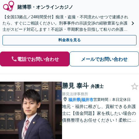
賭博罪・オンラインカジノ
【全国13拠点／24時間受付】痴漢・盗撮・不同意わいせつで逮捕され
たら、すぐにご相談ください。刑事事件の示談交渉の経験豊富な弁護
士がスピード対応します！不起訴・早期釈放を目指して粘りの弁護活
動を行います。
料金表を見る
電話でお問い合わせ
メールでお問い合わせ
勝見 泰斗
弁護士
勝見法律事務所
福井県
福井市
営業時間：本日定休日
|
地元・福井に根ざし、貢献できる弁護
士に【借金問題】家を残したい場合の
債務整理もお任せください！柔軟に対
応可能です「企業法務：未払い残業代
や不当解雇・退職勧奨など、労働問題