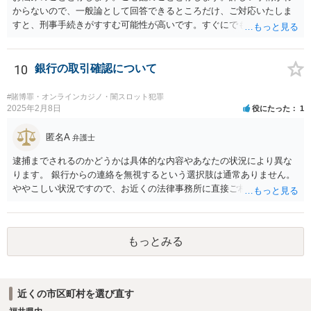
からないので、一般論として回答できるところだけ、ご対応いたしま
すと、刑事手続きがすすむ可能性が高いです。すぐにでも弁護士に直
接相談されることが良いと思います。なぜならば、法的にきちんと解
明するために、良い知恵を得るには必要だからです。刑事問題は早い
対応が不可欠です。すぐにでも、この手の問題に精通した弁護士等
10
銀行の取引確認について
に、ネットではなく直接相談されるのが良いと思われます。良い解決
になりますよう祈念しております。お力になりたいと思います。
#賭博罪・オンラインカジノ・闇スロット犯罪
2025年2月8日
役にたった
1
匿名A
弁護士
逮捕までされるのかどうかは具体的な内容やあなたの状況により異な
ります。 銀行からの連絡を無視するという選択肢は通常ありません。
ややこしい状況ですので、お近くの法律事務所に直接ご相談いただい
た上で対応を進めてください。
もっとみる
近くの市区町村を選び直す