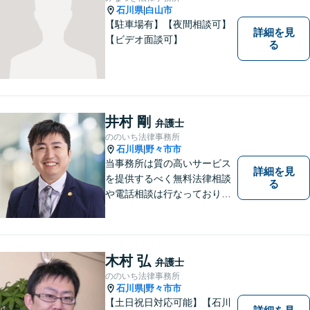
石川県
白山市
|
【駐車場有】【夜間相談可】
詳細を見
【ビデオ面談可】
る
井村 剛
弁護士
ののいち法律事務所
石川県
野々市市
|
当事務所は質の高いサービス
詳細を見
を提供するべく無料法律相談
る
や電話相談は行なっておりま
せん。相談者さまと共に歩む
弁護士として、法的サポート
をします。相続・遺言／債権
回収「スピード対応」／企業
木村 弘
弁護士
法務「顧問契約も可能」【夜
ののいち法律事務所
間・休日面談可】【完全個
石川県
野々市市
|
室】
【土日祝日対応可能】【石川