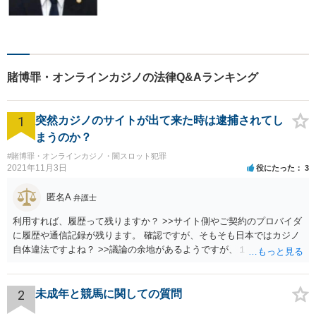
い。香林坊に事務所がありま
すので、お気軽にご相談くだ
さい（相談料：１時間５5００
円(税込））
賭博罪・オンラインカジノの法律Q&Aランキング
1
突然カジノのサイトが出て来た時は逮捕されてし
まうのか？
#賭博罪・オンラインカジノ・闇スロット犯罪
2021年11月3日
役にたった
3
匿名A
弁護士
利用すれば、履歴って残りますか？ >>サイト側やご契約のプロバイダ
に履歴や通信記録が残ります。 確認ですが、そもそも日本ではカジノ
自体違法ですよね？ >>議論の余地があるようですが、１００％合法で
安全ということはありません。
2
未成年と競馬に関しての質問