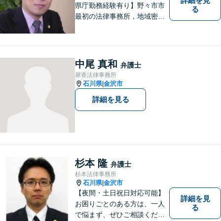
詳細を見
県庁勤務経験有り】野々市市
る
最初の法律事務所，地域密着
型，お気軽にご相談くださ
い。
中尾 真和
弁護士
犀香法律事務所
石川県
金沢市
|
詳細を見る
杉本 隆
弁護士
杉本法律事務所
石川県
金沢市
|
【夜間・土日祝日対応可能】
詳細を見
お困りごとのある方は、一人
る
で悩まず、ぜひご相談くださ