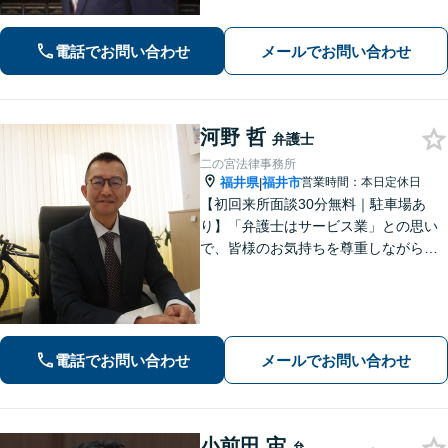
の対応はお任せ！」不動産絡みの相
続・相続放棄ご相談ください
電話でお問い合わせ
メールでお問い合わせ
河野 哲
弁護士
二の宮法律事務所
福井県
福井市
営業時間：本日定休日
|
【初回来所面談30分無料｜駐車場あ
り】「弁護士はサービス業」との思い
で、皆様のお気持ちを尊重しながら解
決を目指しております。皆様からの感
謝のお声が何よりの励みです。お困り
事はお早めにご相談ください【弁護士
直通電話｜事前予約で夜間・休日可】
【完全個室】
電話でお問い合わせ
メールでお問い合わせ
小前田 宙