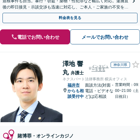
規模事件も担当。暴行・窃盗・薬物・性犯罪など幅広く対応。逮捕直
後の即日接見・示談交渉も迅速に対応し、ご本人・ご家族の不安を最
小限に抑えます。【初回相談可能】【WEB面談可能】
料金表を見る
電話でお問い合わせ
メールでお問い合わせ
澤地 響
神奈川県
インタビュ
ーを見る
丸
弁護士
ネクスパート法律事務所 横浜オフィス
営業時間：09:
福井市
面談方法(対面・
からも相
電話・ビデオな
00~21:00（土
談受付中
ど)は応相談
日祝日）
賭博罪・オンラインカジノ