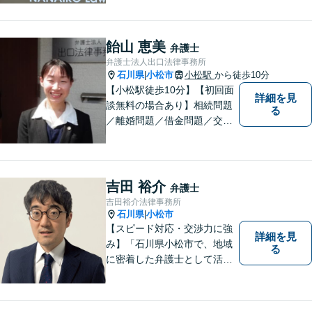
た法的手段を遂行します。お
一人で抱えることなく、お気
軽にご相談ください。土日祝
飴山 恵美
弁護士
も対応可能です。【法テラス
弁護士法人出口法律事務所
可】
石川県
小松市
小松駅
から徒歩10分
|
【小松駅徒歩10分】【初回面
詳細を見
談無料の場合あり】相続問題
る
／離婚問題／借金問題／交通
事故に注力しています。その
他、幅広く取り扱っておりま
すので、お困りごとがござい
ましたら、まずはお気軽にご
吉田 裕介
弁護士
相談ください。
吉田裕介法律事務所
石川県
小松市
|
【スピード対応・交渉力に強
詳細を見
み】「石川県小松市で、地域
る
に密着した弁護士として活動
しています。」債務整理で新
たな人生のスタートをお手伝
い！刑事事件の示談交渉も私