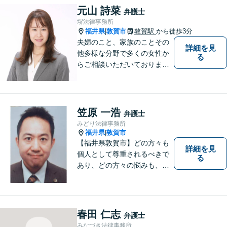
にお任せください【完全個室
元山 詩菜
弁護士
／プライバシー配慮】
堺法律事務所
福井県
敦賀市
敦賀駅
から徒歩3分
|
夫婦のこと、家族のことその
詳細を見
他多様な分野で多くの女性か
る
らご相談いただいておりま
す。まずは、「少し聞いてみ
たい」という軽い気持ちでご
相談ください。法テラス利用
により3回まで無料相談対応可
笠原 一浩
弁護士
能です。利用条件はお問い合
みどり法律事務所
わせ下さい。
福井県
敦賀市
|
【福井県敦賀市】どの方々も
詳細を見
個人として尊重されるべきで
る
あり、どの方々の悩みも、そ
れぞれ丁寧に、かつ迅速に、
解決が図られる必要がありま
す。 また、言葉の壁や専門知
識の壁も越えて、解決が図ら
春田 仁志
弁護士
れる必要があります。
みなづき法律事務所