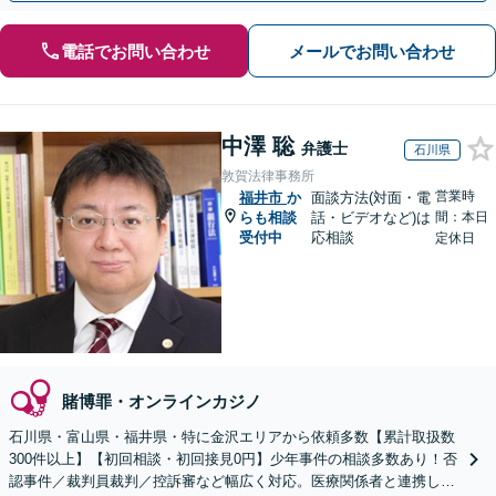
電話でお問い合わせ
メールでお問い合わせ
中澤 聡
弁護士
石川県
敦賀法律事務所
営業時
福井市
か
面談方法(対面・電
らも相談
話・ビデオなど)は
間：本日
受付中
応相談
定休日
賭博罪・オンラインカジノ
石川県・富山県・福井県・特に金沢エリアから依頼多数【累計取扱数
300件以上】【初回相談・初回接見0円】少年事件の相談多数あり！否
認事件／裁判員裁判／控訴審など幅広く対応。医療関係者と連携しス