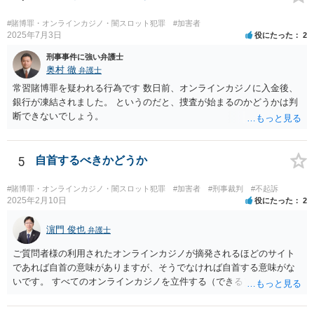
見た程度の買主は（よほど大量に購入し、売主とつるんで話題作りを
しているユーチューバーなどを除けば）摘発はされないと思われま
#賭博罪・オンラインカジノ・闇スロット犯罪
#加害者
す。また、福袋のように購入価格と同程度以上の品物が必ず入ってい
2025年7月3日
役にたった
2
ると信じていたのであれば、賭博の故意はなく犯罪にはあたらないで
刑事事件に強い弁護士
しょう。 この点、例えば木曽崇さんが賭博にあたる可能性を指摘して
奥村 徹
弁護士
いますが、その内容は正当だと思います。
常習賭博罪を疑われる行為です 数日前、オンラインカジノに入金後、
銀行が凍結されました。 というのだと、捜査が始まるのかどうかは判
断できないでしょう。
5
自首するべきかどうか
#賭博罪・オンラインカジノ・闇スロット犯罪
#加害者
#刑事裁判
#不起訴
2025年2月10日
役にたった
2
濵門 俊也
弁護士
ご質問者様の利用されたオンラインカジノが摘発されるほどのサイト
であれば自首の意味がありますが、そうでなければ自首する意味がな
いです。 すべてのオンラインカジノを立件する（できる）わけでもな
いので、静観されることをお勧めします。