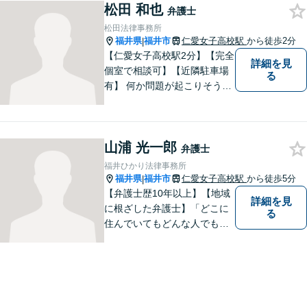
松田 和也
幅広く対応可能。【明確な料
弁護士
金体系】法律トラブルでお悩
松田法律事務所
むの方は、お気軽にご相談く
福井県
福井市
仁愛女子高校駅
から徒歩2分
|
ださい。
【仁愛女子高校駅2分】【完全
詳細を見
個室で相談可】【近隣駐車場
る
有】 何か問題が起こりそうと
感じた時、何か問題を抱えて
しまった時、「これは法律に
関係してくるのかな？」と疑
山浦 光一郎
問に思ったときには、迷わず
弁護士
すぐにご相談ください。一緒
福井ひかり法律事務所
に解決の方法を考えましょ
福井県
福井市
仁愛女子高校駅
から徒歩5分
|
う。
【弁護士歴10年以上】【地域
詳細を見
に根ざした弁護士】「どこに
る
住んでいてもどんな人でも等
しく最高の法的なサービスが
受けられる社会を作りた
い。」が理念です。【英語／
中国語対応】大都市に負けな
い質と幅の法的なサービスを