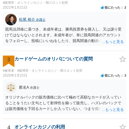
#賭博罪・オンラインカジノ・闇スロット犯罪
2022年1月21日
役にたった
2
松尾 裕介
弁護士
競馬法28条に基づき、未成年者は、勝馬投票券を購入し、又は譲り受
けてはならないとされます。未成年者が、単に競馬関連のアカウント
をフォローし、投稿にいいねをしたり、競馬関連の動画のチャンネル
登録をすることは、特段法的に問題ないと考えられます。
3
カードゲームのオリパについての質問
#被害者
#賭博罪・オンラインカジノ・闇スロット犯罪
2020年1月22日
役にたった
3
匿名A
弁護士
オリジナルパックの販売価格に比べて極めて高額なカードが入ってい
ることをうたい文句として射倖性を煽って販売し、ハズレのパックで
は販売価格を下回るカードしか入っていない、つまり偶然によってあ
る人は得しある人は損する関係であるなら、やはり賭博に該当する可
能性はあると考えられます。警察が見過ごせない規模になった途端に
販売元を摘発、ということもあり得るでしょう。他方で、数回買って
4
オンラインカジノの利用