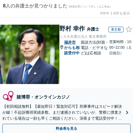
8
人の弁護士が見つかりました
(検索結果について詳しくは
こちら
)
8件中 1-8件を表示
野村 幸作
弁護士
東京都
ミカタ弁護士法人 東京事務所
営業時間：10:
福井市
面談方法(対面・
からも相
電話・ビデオな
00~22:00（土
談受付中
ど)は応相談
日祝日）
賭博罪・オンラインカジノ
【初回相談無料】【最短即日！緊急対応可】刑事事件はスピード解決
が鍵！不起訴獲得実績多数。まだ逮捕されていないが、警察に捜査さ
れている場合は一刻も早くご相談ください。深夜まで電話受付中！痴
漢／盗撮／のぞき／その他性犯罪など
料金表を見る