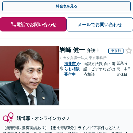
ムーズな解決へ「自首・出頭の同行」もご相談ください
料金表を見る
電話でお問い合わせ
メールでお問い合わせ
岩崎 健一
弁護士
東京都
ミカタ弁護士法人 東京事務所
営業時
福井市
か
面談方法(対面・電
らも相談
話・ビデオなど)は
間：本日
受付中
応相談
定休日
賭博罪・オンラインカジノ
【無罪判決獲得実績あり】【恵比寿駅8分】ライブドア事件などの大