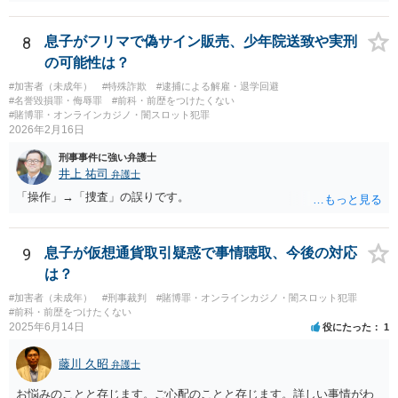
が、会場の利用ルールなどの点には注意が必要です。 【質問1への回
答】 賭博罪は、参加者が互いに財物を賭けてその得喪を争う場合に成
立します。 質問者様がご自身のポケットマネーから懸賞として賞金を
8
息子がフリマで偽サイン販売、少年院送致や実刑
出し、参加者からの参加費が全額会場レンタル費用に充てられて賞金
の可能性は？
原資と完全に分離されている場合、参加者が自らの財物を失うリスク
#加害者（未成年）
#特殊詐欺
#逮捕による解雇・退学回避
が存在しないため賭博罪には該当しないとする見解が一般的です。ま
#名誉毀損罪・侮辱罪
#前科・前歴をつけたくない
た、利益を得る目的もないため賭博場開帳図利罪も成立しないと考え
#賭博罪・オンラインカジノ・闇スロット犯罪
られます。 【質問2への回答】 刑事上の問題は生じにくいものの、民
2026年2月16日
事・行政上の観点から以下の点が考慮されます。景品表示法について
刑事事件に強い弁護士
は事業者が顧客を誘引するためのものではないため対象外と考えられ
井上 祐司
弁護士
ますが、自治会館の利用規約（目的外利用や金銭徴収の可否など）へ
「操作」→「捜査」の誤りです。
の抵触が問題となることがあります。 【質問3への回答】 主催者とし
ての注意点として、まず参加費がすべて会場代の実費に充てられてい
る記録（領収書や収支の管理）を残し、賞金原資とは無関係であるこ
とを明確にしておくことが大切です。また、自治会館の管理者に対
9
息子が仮想通貨取引疑惑で事情聴取、今後の対応
し、参加費の集金を含む利用目的を事前に正確に伝えて了解を得てお
は？
くのが賢明です。
#加害者（未成年）
#刑事裁判
#賭博罪・オンラインカジノ・闇スロット犯罪
#前科・前歴をつけたくない
2025年6月14日
役にたった
1
藤川 久昭
弁護士
お悩みのことと存じます。ご心配のことと存じます。詳しい事情がわ