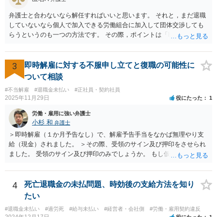
応の時間を要します。また、事業活動の停止•再開見込み等につき会社
側の抵抗が予想され、認定に至らない事態も想定されます。 また、労
弁護士と合わないなら解任すればいいと思います。 それと，まだ退職
働基準監督署へ申告なされているとのことですが、労働基準監督署が
していないなら個人で加入できる労働組合に加入して団体交渉しても
行うのは、原則として、会社への指導や是正勧告のため、未払い賃金
らうというのも一つの方法です。 その際，ポイントは「職場復帰の労
の支払いを会社に強制する措置までは行うことができないという実情
働条件」について交渉するということです。退職を前提にしてはいけ
があります。 そのため、退職の意思を既に会社に表明しているのであ
ません。 「北海道 個人加盟 労働組合」と検索すると相談窓口が出
れば、未払賃金の支払を求める労働審判や労働訴訟などの方法に切り
てきますので一度相談してみてはどうでしょうか。
3
即時解雇に対する不服申し立てと復職の可能性に
替えることを検討された方が適切なように思います（とろうとされて
ついて相談
いる主題と会社の実態とがマッチしていないように思われます）。 一
度、雇用契約書や就業規則などを持参の上、弁護士に直接相談されて
#不当解雇
#退職金未払い
#正社員・契約社員
2025年11月29日
役にたった
1
みてはいかがでしょうか。
労働・雇用に強い弁護士
小杉 和
弁護士
＞即時解雇（１か月予告なし）で、解雇予告手当をなかば無理やり支
給（現金）されました。 ＞その際、受領のサイン及び押印をさせられ
ました。 受領のサイン及び押印のみでしょうか。 もし仮に自らの意思
で退職するような文言が書かれた書面にサイン又は押印等した場合に
は相当苦しいスタートになり、最悪解雇を争えなくなります。 もしそ
うでなければ争う余地はあるでしょう。ただ解雇予告手当を受け取っ
4
死亡退職金の未払問題、時効後の支給方法を知り
てしまっている事実もあり、その点不利であることは確かです。 その
たい
一方で、一般論ですが、解雇は会社にとってハードルが高く、また懲
#退職金未払い
#過労死
#給与未払い
#経営者・会社側
#労働・雇用契約違反
戒処分としての解雇はさらにハードルが高まります。 例えば、今回の