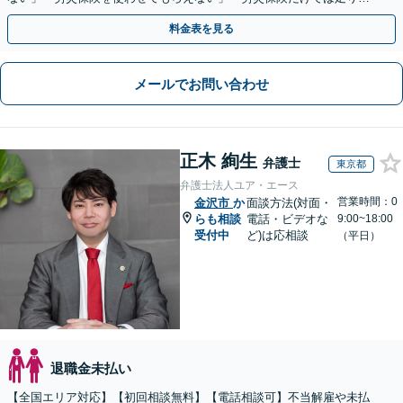
い。損害賠償請求したい」など労働問題はお任せを。
料金表を見る
メールでお問い合わせ
正木 絢生
弁護士
東京都
弁護士法人ユア・エース
営業時間：0
金沢市
か
面談方法(対面・
らも相談
電話・ビデオな
9:00~18:00
受付中
ど)は応相談
（平日）
退職金未払い
【全国エリア対応】【初回相談無料】【電話相談可】不当解雇や未払