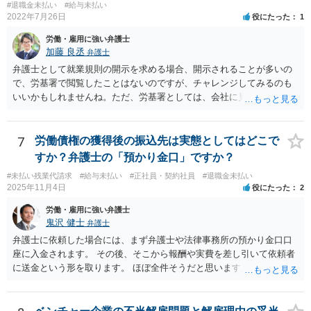
#退職金未払い
#給与未払い
2022年7月26日
役にたった
1
労働・雇用に強い弁護士
加藤 良丞
弁護士
弁護士として就業規則の開示を求める場合、開示されることが多いの
で、労基署で閲覧したことはないのですが、チャレンジしてみるのも
いいかもしれませんね。ただ、労基署としては、会社に見せてもらっ
てくださいと言うと思いますので、就業規則の開示拒否がなされてい
ることを端的に理解してもらう必要があると思います。よって、就業
規則の開示に関するやりとりはメール等の形に残る方法で行うのが良
7
労働債権の獲得後の振込先は実態としてはどこで
いと思います。
すか？弁護士の「預かり金口」ですか？
#未払い残業代請求
#給与未払い
#正社員・契約社員
#退職金未払い
2025年11月4日
役にたった
2
労働・雇用に強い弁護士
鬼沢 健士
弁護士
弁護士に依頼した場合には、まず弁護士や法律事務所の預かり金口口
座に入金されます。 その後、そこから報酬や実費を差し引いて依頼者
に送金という形を取ります。 ほぼ全件そうだと思います。