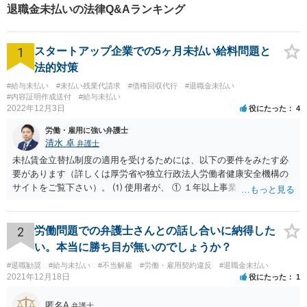
退職金未払いの法律Q&Aランキング
1
スタートアップ企業での5ヶ月未払い給料問題と
法的対策
#給与未払い
#未払い残業代請求
#債権回収代行
#退職金未払い
#内容証明作成送付
#給与未払い
2022年12月3日
役にたった
4
労働・雇用に強い弁護士
清水 卓
弁護士
未払賃金立替払制度の適用を受けるためには、以下の要件をみたす必
要があります（詳しくは厚労省や独立行政法人労働者健康安全機構の
サイトをご覧下さい）。 ⑴ 使用者が、 ① １年以上事業活動を行って
いたこと ② 倒産したこと •法律上の倒産（破産、民事再生等） → 破
産管財人等に倒産の事実等を証明してもらう必要あり。 •事実上の倒産
（中小企業について、事業活動が停止し、再開する見込みがなく、賃
2
労働問題での弁護士さんとの話し合いに納得した
金支払能力がない場合） → 労働基準監督署長の認定が必要。 (2) 労働
い。本当に勝ち目が無いのでしょうか？
者が、倒産について裁判所への申立て等（法律上の倒産の場合）又は
#退職勧奨
#給与未払い
#不当解雇
#労働・雇用契約違反
#退職金未払い
労働基準監督署への認定申請（事実上の倒産の場合）が行われた日の
2021年12月18日
役にたった
1
６か月前の日から２年の間に退職した者であること 事実上の倒産の場
合、そもそも、労働基準監督署長の認定を要するため、申請•認定に相
匿名A
弁護士