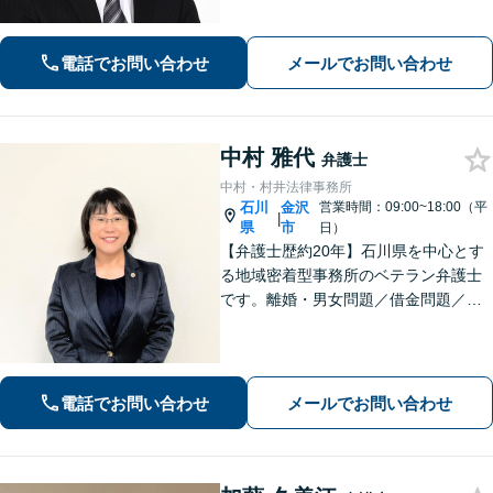
ています【離婚・男女問題】感情的に
なりがちな場面でも冷静かつ戦略的な
対応で、適切な解決へと導きます。
電話でお問い合わせ
メールでお問い合わせ
中村 雅代
弁護士
中村・村井法律事務所
石川
金沢
営業時間：09:00~18:00（平
|
県
市
日）
【弁護士歴約20年】石川県を中心とす
る地域密着型事務所のベテラン弁護士
です。離婚・男女問題／借金問題／刑
事事件など、依頼者さまのお困りごと
に、親身になって解決してまいりま
す。【法テラス利用可】【専用駐車場
あり】
電話でお問い合わせ
メールでお問い合わせ