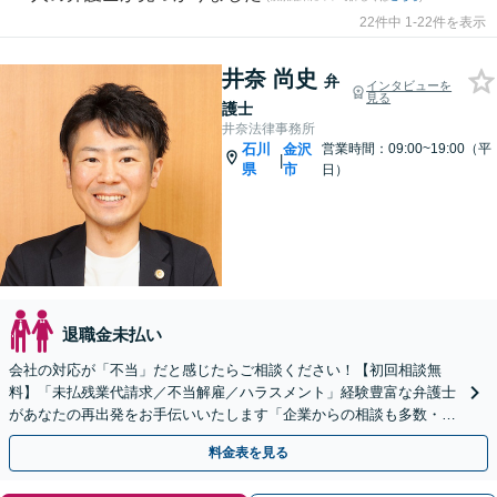
22件中 1-22件を表示
井奈 尚史
弁
インタビューを
見る
護士
井奈法律事務所
石川
金沢
営業時間：09:00~19:00（平
|
県
市
日）
退職金未払い
会社の対応が「不当」だと感じたらご相談ください！【初回相談無
料】「未払残業代請求／不当解雇／ハラスメント」経験豊富な弁護士
があなたの再出発をお手伝いいたします「企業からの相談も多数・労
務管理もお任せ」【電話・メール相談可】
料金表を見る