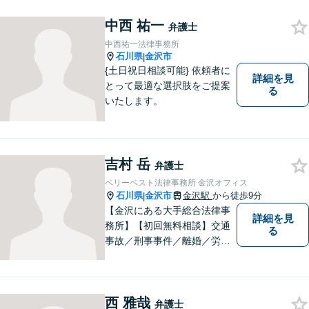
行うことが、解決への近道と
なります。 お気軽にご相談く
中西 祐一
弁護士
ださい。
中西祐一法律事務所
石川県
金沢市
|
{土日祝日相談可能} 依頼者に
詳細を見
とって最適な選択肢をご提案
る
いたします。
吉村 岳
弁護士
ベリーベスト法律事務所 金沢オフィス
石川県
金沢市
金沢駅
から徒歩9分
|
【金沢にある大手総合法律事
詳細を見
務所】【初回無料相談】交通
る
事故／刑事事件／離婚／労働
など、幅広いご相談に迅速に
対応！依頼者様の法律的に適
正かつ妥当な利益を擁護でき
西 雅哉
るように、努めてまいりま
弁護士