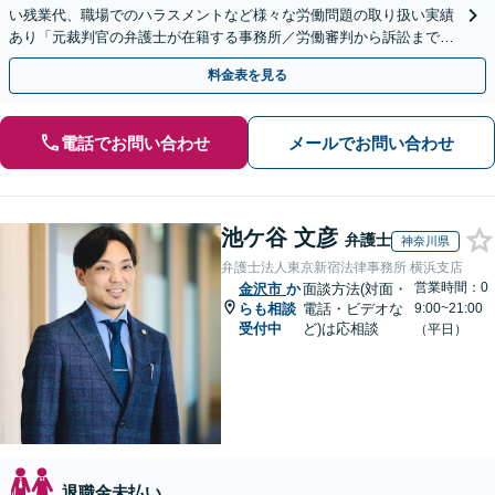
い残業代、職場でのハラスメントなど様々な労働問題の取り扱い実績
あり「元裁判官の弁護士が在籍する事務所／労働審判から訴訟まで、
裁判官経験を活かした最適な戦略を立案」
料金表を見る
電話でお問い合わせ
メールでお問い合わせ
池ケ谷 文彦
弁護士
神奈川県
弁護士法人東京新宿法律事務所 横浜支店
営業時間：0
金沢市
か
面談方法(対面・
らも相談
電話・ビデオな
9:00~21:00
受付中
ど)は応相談
（平日）
退職金未払い