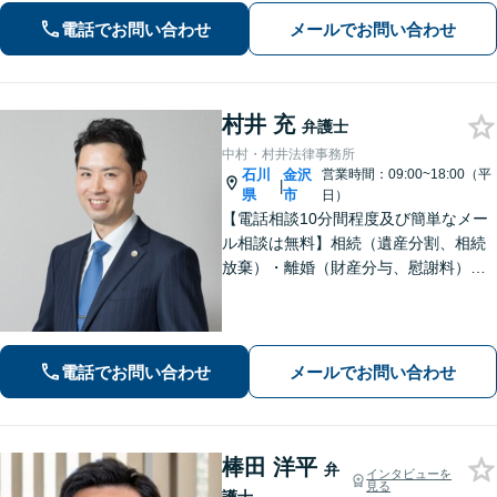
す。お困りの際は、ぜひご相談くださ
電話でお問い合わせ
メールでお問い合わせ
い。【弁護士歴20年以上】
村井 充
弁護士
中村・村井法律事務所
石川
金沢
営業時間：09:00~18:00（平
|
県
市
日）
【電話相談10分間程度及び簡単なメー
ル相談は無料】相続（遺産分割、相続
放棄）・離婚（財産分与、慰謝料）・
男女問題・刑事（身体拘束からの釈
放、不起訴等）【弁護士歴10年以上】
話しやすい雰囲気を作ること・わかり
やすい言葉での説明を心がけていま
電話でお問い合わせ
メールでお問い合わせ
す。
棒田 洋平
弁
インタビューを
見る