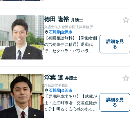
解決策をご提案いたします」
「交通事故：24時間受付可／
弁護士が介入することで賠償
徳田 隆裕
弁護士
金の大幅な増額が実現できる
弁護士法人金沢合同法律事務所
ケースあり」【休日・夜間相
石川県
金沢市
|
談可】
【初回相談無料】【労働者側
詳細を見
の労働事件に精通】退職代
る
行、セクハラ・パワハラ、労
災、未払い給与請求はお任せ
ください！【弁護士歴10年以
上】離婚問題、不動産トラブ
ルも対応可能【メール相談／
浮葉 遼
弁護士
ビデオ面談可】【土曜日も対
浮葉法律事務所
応】
石川県
金沢市
|
【専用駐車場あり】【武蔵が
詳細を見
辻・近江町市場 交差点徒歩
る
５分】明るく安心感のある事
務所です。