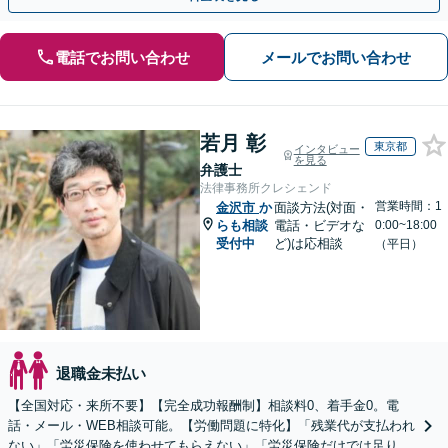
電話でお問い合わせ
メールでお問い合わせ
若月 彰
東京都
インタビュー
を見る
弁護士
法律事務所クレシェンド
営業時間：1
金沢市
か
面談方法(対面・
らも相談
電話・ビデオな
0:00~18:00
受付中
ど)は応相談
（平日）
退職金未払い
【全国対応・来所不要】【完全成功報酬制】相談料0、着手金0。電
話・メール・WEB相談可能。【労働問題に特化】「残業代が支払われ
ない」「労災保険を使わせてもらえない」「労災保険だけでは足りな