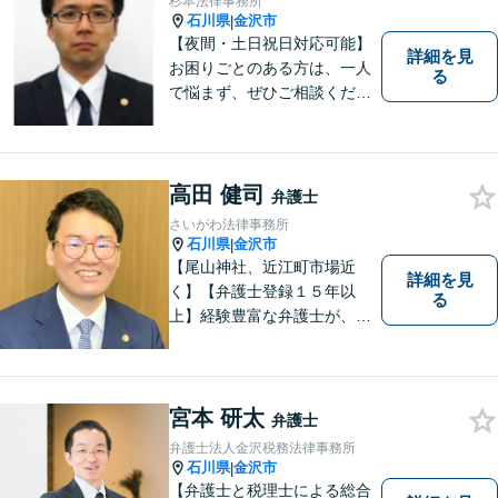
杉本法律事務所
石川県
金沢市
|
【夜間・土日祝日対応可能】
詳細を見
お困りごとのある方は、一人
る
で悩まず、ぜひご相談くださ
い。香林坊に事務所がありま
すので、お気軽にご相談くだ
さい（相談料：１時間５5００
円(税込））
高田 健司
弁護士
さいがわ法律事務所
石川県
金沢市
|
【尾山神社、近江町市場近
詳細を見
く】【弁護士登録１５年以
る
上】経験豊富な弁護士が、誠
実、丁寧に、フットワーク軽
く対応します
宮本 研太
弁護士
弁護士法人金沢税務法律事務所
石川県
金沢市
|
【弁護士と税理士による総合