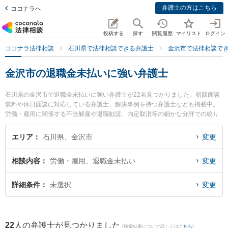
弁護士の方はこちら
ココナラへ
投稿する
探す
閲覧履歴
マイリスト
ログイン
ココナラ法律相談
石川県で法律相談できる弁護士
金沢市で法律相談で
金沢市の退職金未払いに強い弁護士
石川県の金沢市で退職金未払いに強い弁護士が22名見つかりました。初回面談
無料や休日面談に対応している弁護士、解決事例を持つ弁護士なども掲載中。
労働・雇用に関係する不当解雇や退職勧奨、内定取消等の細かな分野での絞り
込み検索もでき便利です。特に井奈法律事務所の井奈 尚史弁護士や藤野法律事
務所の角藤 佑樹弁護士、中村・村井法律事務所の村井 充弁護士のプロフィール
エリア
石川県、金沢市
変更
情報や弁護士費用、強みなどが注目されています。『金沢市で土日や夜間に発
生した退職金未払いのトラブルを今すぐに弁護士に相談したい』『退職金未払
相談内容
労働・雇用、退職金未払い
変更
いのトラブル解決の実績豊富な近くの弁護士を検索したい』『初回相談無料で
退職金未払いを法律相談できる金沢市内の弁護士に相談予約したい』などでお
困りの相談者さんにおすすめです。
詳細条件
未選択
変更
22
人の弁護士が見つかりました
(検索結果について詳しくは
こちら
)