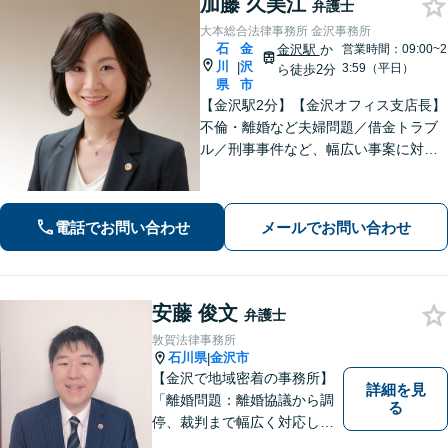
加藤 久美江
弁護士
大本総合法律事務所 金沢事務所
石
金
金沢駅
か
営業時間：09:00~2
川
沢
|
3:59（平日）
ら徒歩2分
県
市
【金沢駅2分】【金沢オフィス支店長】
不倫・離婚など夫婦問題／借金トラブ
ル／刑事事件など、幅広い事案に対応
しております。話しやすく親身な対応
が持ち味です。明るい雰囲気の事務所
ですので、リラックスしてお話しいた
電話でお問い合わせ
メールでお問い合わせ
だけると思います。法テラスOK
安藤 俊文
弁護士
敦賀法律事務所
石川県
金沢市
|
【金沢で地域密着の事務所】
詳細を見
「離婚問題：離婚協議から調
る
停、裁判まで幅広く対応し、
豊富な実績を活かして最適な