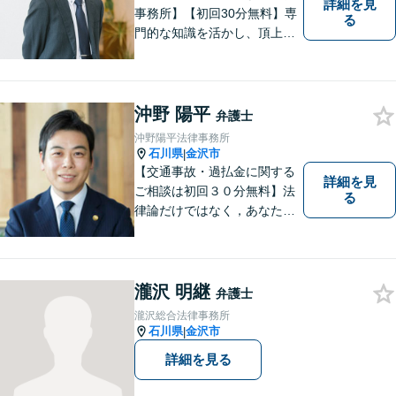
詳細を見
事務所】【初回30分無料】専
る
門的な知識を活かし、頂上＝
「目標とすべき適切な解決」
までしっかりガイド、サポー
トします。 事務所ホームペー
ジあります。
沖野 陽平
弁護士
沖野陽平法律事務所
石川県
金沢市
|
【交通事故・過払金に関する
詳細を見
ご相談は初回３０分無料】法
る
律論だけではなく，あなたの
お気持ちを踏まえて最善の解
決へ導きます
瀧沢 明継
弁護士
瀧沢総合法律事務所
石川県
金沢市
|
詳細を見る