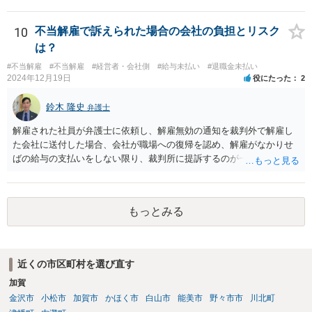
こまでで未払いの賃金の計算が打ち切られてしまうことがあります。
は判断されにくいでしょう。 そのため、いずれの理由も、適法な解雇
また、生計を立てるためにアルバイトなどで代わりの収入を得ること
理由とすることは出来ないと考えます。 もっとも、上場を控えたベン
までは否定されませんが、その場合、一定割合を上限に代わりに得た
10
不当解雇で訴えられた場合の会社の負担とリスク
チャー企業とのことですし、社内のご事情については、顧問弁護士が
収入が未払いの賃金の金額から差し引かれることがあります。 そのた
は？
詳しく知るところと推察いたしますので、詳細は顧問弁護士の先生に
め、必ずしも期間に比例するとは限らないことにご注意ください。 現
相談されるのがよろしいかと思います。
#不当解雇
#不当解雇
#経営者・会社側
#給与未払い
#退職金未払い
在の労働基準法の上では、賃金の請求権の消滅時効は３年間で、給料
2024年12月19日
役にたった
2
日ごとに時効の起算が始まります。そのため、遅くとも、最初の未払
い賃金の給料日から３年以内に訴訟を提起する必要があります。
鈴木 隆史
弁護士
解雇された社員が弁護士に依頼し、解雇無効の通知を裁判外で解雇し
た会社に送付した場合、会社が職場への復帰を認め、解雇がなかりせ
ばの給与の支払いをしない限り、裁判所に提訴するのが一般的な流れ
になると思います。 そのため、これに対応する弁護士費用等は必要に
なると思います。 また、一定期間分の給与を支払い、解雇ではなく円
満退社として和解する形での解決もありあるかもしれませんが、その
もっとみる
場合も和解金は必要になるかと思います。
近くの市区町村を選び直す
加賀
金沢市
小松市
加賀市
かほく市
白山市
能美市
野々市市
川北町