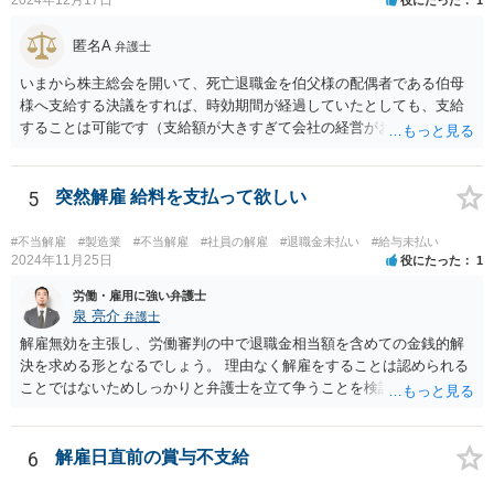
2024年12月17日
役にたった
1
懲戒解雇の言渡しの前に人事部あるいは幹部との面談等ありましたで
しょうか。それとも何もなしにいきなりの解雇通告でしたか。後者の
匿名A
弁護士
場合、争える余地が増えるといえるでしょう。 ただ、復職は色々な意
味で難しいと思われますので、復職を主張しつつ、最終的に解決金と
いまから株主総会を開いて、死亡退職金を伯父様の配偶者である伯母
して退職金以上の金額を受け取ることで退職するというのが現実的に
様へ支給する決議をすれば、時効期間が経過していたとしても、支給
目指すべき方向性になるかと思います。
することは可能です（支給額が大きすぎて会社の経営がおかしくなっ
てしまうと問題ですが）。 なお、経費としては認められないと思いま
すし（支払う必要のないお金を支払うわけですから）、受け取った伯
母様には一時所得として課税される可能性もありますから、事前に税
5
突然解雇 給料を支払って欲しい
理士さんへ相談したほうがよいでしょう。
#不当解雇
#製造業
#不当解雇
#社員の解雇
#退職金未払い
#給与未払い
2024年11月25日
役にたった
1
労働・雇用に強い弁護士
泉 亮介
弁護士
解雇無効を主張し、労働審判の中で退職金相当額を含めての金銭的解
決を求める形となるでしょう。 理由なく解雇をすることは認められる
ことではないためしっかりと弁護士を立て争うことを検討されて良い
かと思われます。
6
解雇日直前の賞与不支給