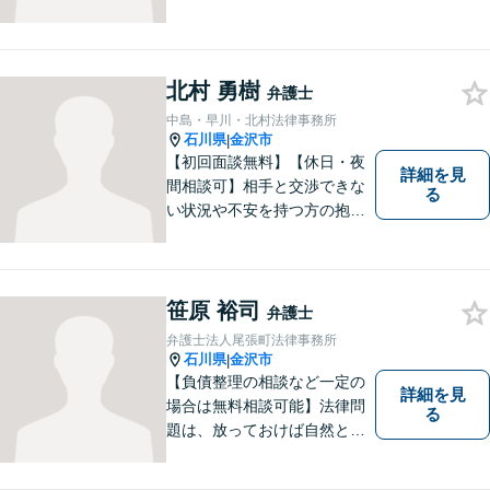
北村 勇樹
弁護士
中島・早川・北村法律事務所
石川県
金沢市
|
【初回面談無料】【休日・夜
詳細を見
間相談可】相手と交渉できな
る
い状況や不安を持つ方の抱え
る問題を解決するため、法律
を活かし、依頼者様を守りま
す。悩んでいる人は、一度弁
護士に話を聞いてもらうこと
笹原 裕司
弁護士
でトラブル解決のきっかけを
弁護士法人尾張町法律事務所
つかむことができるかもしれ
石川県
金沢市
|
ません。
【負債整理の相談など一定の
詳細を見
場合は無料相談可能】法律問
る
題は、放っておけば自然と解
消される、解決されるもので
はありません。 適切な対処を