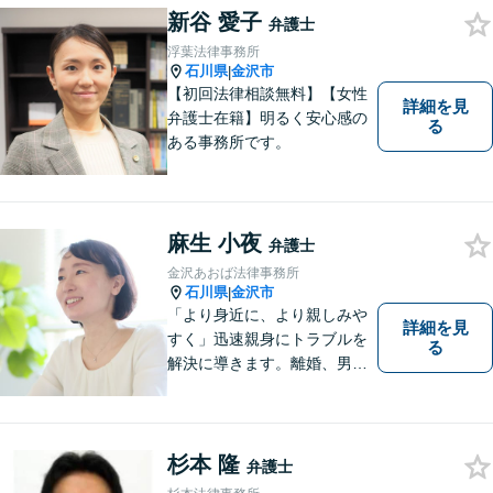
新谷 愛子
弁護士
浮葉法律事務所
石川県
金沢市
|
【初回法律相談無料】【女性
詳細を見
弁護士在籍】明るく安心感の
る
ある事務所です。
麻生 小夜
弁護士
金沢あおば法律事務所
石川県
金沢市
|
「より身近に、より親しみや
詳細を見
すく」迅速親身にトラブルを
る
解決に導きます。離婚、男女
間トラブル、借金、相続等の
問題から事業の問題まで幅広
く取り組んでいます。お気軽
にご相談ください。
杉本 隆
弁護士