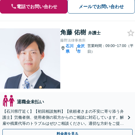
電話でお問い合わせ
メールでお問い合わせ
角藤 佑樹
弁護士
藤野法律事務所
石川
金沢
営業時間：09:00~17:00（平
|
県
市
日）
退職金未払い
【石川県庁近く】【初回相談無料】【依頼者さまの不安に寄り添う弁
護士】労働者側、使用者側の双方からのご相談に対応しています。解
雇や残業代等のトラブルはぜひご相談ください。適切な方針をご提示
し、納得できる解決を目指します。
料金表を見る