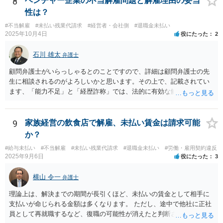
8
ベンチャー企業の不当解雇問題と解雇理由の妥当
性は？
#不当解雇
#未払い残業代請求
#経営者・会社側
#退職金未払い
2025年10月4日
役にたった
2
石川 雄太
弁護士
顧問弁護士がいらっしゃるとのことですので、詳細は顧問弁護士の先
生に相談されるのがよろしいかと思います。その上で、記載されてい
ます、「能力不足」と「経歴詐称」では、法的に有効な解雇理由とす
るのは難しいと思います。 能力不足を理由とする解雇のハードルは高
いのです。 また、高度人材の中途社員であっても、解雇しやすいわけ
ではないです。 労働契約法１６条では、「解雇は、客観的に合理的な
9
家族経営の飲食店で解雇、未払い賃金は請求可能
理由を欠き、社会通念上相当であると認められない場合は、その権利
か？
を濫用したものとして、無効とする。」と定めています。 そのため、
#給与未払い
#不当解雇
#未払い残業代請求
#退職金未払い
#労働・雇用契約違反
解雇が認められるためには、「改善の見込みがないほどの著しい能力
2025年9月6日
役にたった
3
不足」や「会社に重大な損害を与えた」などの客観的の事情及び証拠
が必要となります。今回のケースのように、一度の会議資料の誤り程
横山 令一
弁護士
度では、適法な解雇理由として認められることはまずありません。 ま
た、経歴詐称を理由とする解雇が有効になるのは、その詐称が「企業
理論上は、解決までの期間が長引くほど、未払いの賃金として相手に
の採用決定に重大な影響を与えるもの」と考えられています。今回の
支払いが命じられる金額は多くなります。 ただし、途中で他社に正社
ケースでは、過去２年の経歴が「業務委託」か「社員」かという点
員として再就職するなど、復職の可能性が消えたと判断されると、そ
は、過去２年間の業務内容自体を左右するものでなく、重大な詐称と