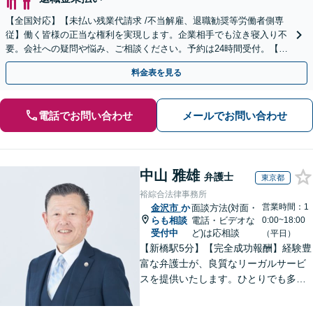
【全国対応】【未払い残業代請求 /不当解雇、退職勧奨等労働者側専
従】働く皆様の正当な権利を実現します。企業相手でも泣き寝入り不
要。会社への疑問や悩み、ご相談ください。予約は24時間受付。【初
回面談無料】【夜間・休日対応可】
料金表を見る
電話でお問い合わせ
メールでお問い合わせ
中山 雅雄
弁護士
東京都
裕綜合法律事務所
営業時間：1
金沢市
か
面談方法(対面・
らも相談
電話・ビデオな
0:00~18:00
受付中
ど)は応相談
（平日）
【新橋駅5分】【完全成功報酬】経験豊
富な弁護士が、良質なリーガルサービ
スを提供いたします。ひとりでも多く
の方が笑顔で未来を歩めるよう、丁寧
にアドバイス・サポートをいたしま