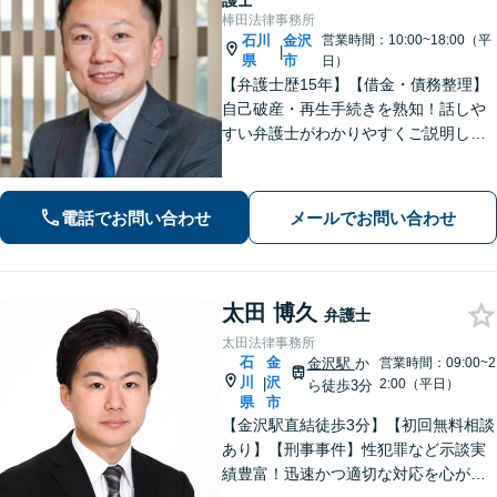
護士
棒田法律事務所
石川
金沢
営業時間：10:00~18:00（平
|
県
市
日）
【弁護士歴15年】【借金・債務整理】
自己破産・再生手続きを熟知！話しや
すい弁護士がわかりやすくご説明しま
す。不安や悩みを解消して、生活の立
て直しをサポートします！【電話相談
可】
電話でお問い合わせ
メールでお問い合わせ
太田 博久
弁護士
太田法律事務所
石
金
金沢駅
か
営業時間：09:00~2
川
沢
|
2:00（平日）
ら徒歩3分
県
市
【金沢駅直結徒歩3分】【初回無料相談
あり】【刑事事件】性犯罪など示談実
績豊富！迅速かつ適切な対応を心がけ