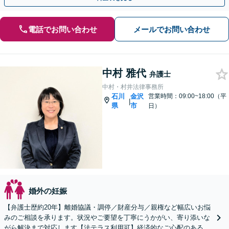
電話でお問い合わせ
メールでお問い合わせ
中村 雅代
弁護士
中村・村井法律事務所
石川
金沢
営業時間：09:00~18:00（平
|
県
市
日）
婚外の妊娠
【弁護士歴約20年】離婚協議・調停／財産分与／親権など幅広いお悩
みのご相談を承ります。状況やご要望を丁寧にうかがい、寄り添いな
がら解決まで対応します【法テラス利用可】経済的なご心配のある方