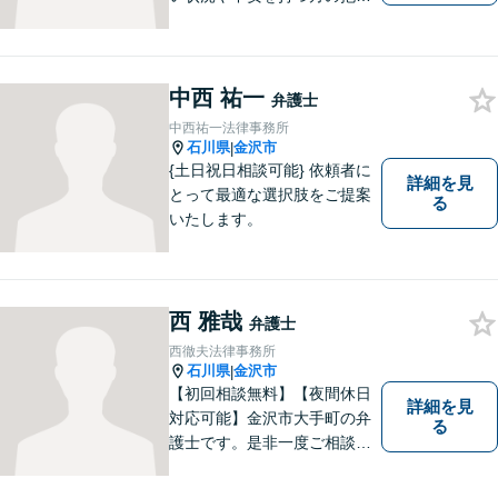
る問題を解決するため、法律
を活かし、依頼者様を守りま
す。悩んでいる人は、一度弁
護士に話を聞いてもらうこと
中西 祐一
弁護士
でトラブル解決のきっかけを
中西祐一法律事務所
つかむことができるかもしれ
石川県
金沢市
|
ません。
{土日祝日相談可能} 依頼者に
詳細を見
とって最適な選択肢をご提案
る
いたします。
西 雅哉
弁護士
西徹夫法律事務所
石川県
金沢市
|
【初回相談無料】【夜間休日
詳細を見
対応可能】金沢市大手町の弁
る
護士です。是非一度ご相談く
ださい。