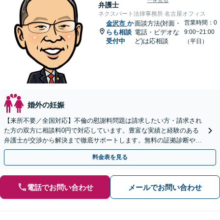
ーを見る
弁護士
ネクスパート法律事務所 名古屋オフィス
営業時間：0
金沢市
か
面談方法(対面・
らも相談
電話・ビデオな
9:00~21:00
受付中
ど)は応相談
（平日）
婚外の妊娠
【来所不要／全国対応】不倫の慰謝料問題は請求したい方・請求され
た方の双方に相談料0円で対応しています。豊富な実績と経験のある
弁護士が交渉から解決まで徹底サポートします。無料の証拠診断や着
手金の返還保証もありますので安心してご相談ください。
料金表を見る
電話でお問い合わせ
メールでお問い合わせ