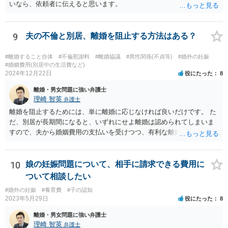
いなら、依頼者に伝えると思います。
9
夫の不倫と別居、離婚を阻止する方法はある？
#離婚すること自体
#不倫慰謝料
#離婚協議
#異性関係(不貞等)
#婚外の妊娠
#婚姻費用(別居中の生活費など)
2024年12月22日
役にたった
8
離婚・男女問題に強い弁護士
理崎 智英
弁護士
離婚を阻止するためには、単に離婚に応じなければ良いだけです。 た
だ、別居が長期間になると、いずれにせよ離婚は認められてしまいま
すので、夫から婚姻費用の支払いを受けつつ、有利な離婚条件での離
婚を目指すというのが現実的な方策かと考えます。
10
娘の妊娠問題について、相手に請求できる費用に
ついて相談したい
#婚外の妊娠
#養育費
#子の認知
2023年5月29日
役にたった
8
離婚・男女問題に強い弁護士
理崎 智英
弁護士