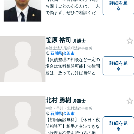
詳細を見
お困りごとのある方は、一人
る
で悩まず、ぜひご相談くださ
い。香林坊に事務所がありま
すので、お気軽にご相談くだ
さい（相談料：１時間５5００
円(税込））
笹原 裕司
弁護士
弁護士法人尾張町法律事務所
石川県
金沢市
|
【負債整理の相談など一定の
詳細を見
場合は無料相談可能】法律問
る
題は、放っておけば自然と解
消される、解決されるもので
はありません。 適切な対処を
行うことが、解決への近道と
なります。 お気軽にご相談く
北村 勇樹
弁護士
ださい。
中島・早川・北村法律事務所
石川県
金沢市
|
【初回面談無料】【休日・夜
詳細を見
間相談可】相手と交渉できな
る
い状況や不安を持つ方の抱え