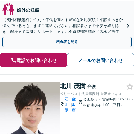
婚外の妊娠
【初回相談無料】性別・年代を問わず豊富な対応実績！相談すべきか
悩んでいる方も、まずご連絡ください。相談者さまの不安を取り除
き、解決まで親身にサポートします。不貞慰謝料請求／親権／熟年離
婚など多様なケースに精通【子連れ相談可】【完全個室】
料金表を見る
電話でお問い合わせ
メールでお問い合わせ
北川 茂樹
弁護士
ベリーベスト法律事務所 金沢オフィス
石
金
金沢駅
か
営業時間：09:30~2
川
沢
|
1:00（平日）
ら徒歩9分
県
市