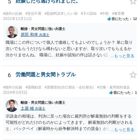
5
妊娠したら逃げられました。
#婚外の妊娠
#音信不通
#慰謝料請求したい側
#子の認知
#中絶
#養育費
2021年12月11日
役にたった
12
離婚・男女問題に強い弁護士
原田 和幸
弁護士
職場にこの件について個人で連絡してもよいのでしょうか？ 単に取り
次いでもらうだけなら構わないと思いますが、取り次いでもらえるか
分かりませんね。 職場に、妊娠や認知の件は話さないほうがよいと思
います。 それとも弁護士を通すべきなのでしょうか？ 相談者で対応が
難しいと思われれば、弁護士に入ってもらうことも検討されてくださ
い。 一度、お近くの弁護士に相談されてみてもよいと思います。
6
労働問題と男女間トラブル
#婚外の妊娠
#退職勧奨
#退職理由(自己都合・会社都合)
#労働・雇用契約違反
2024年3月5日
役にたった
1
離婚・男女問題に強い弁護士
土屋 峻
弁護士
示談金の相場は、判決に至った場合に裁判所が解雇無効の判断をする
可能性がどれだけのものかによってきます。 解雇無効の判断がされる
と、バックペイ（解雇時から紛争解決時までの賃金）が認められるの
で、解雇無効の判断をする可能性が高ければバックペイ＋解決金が基