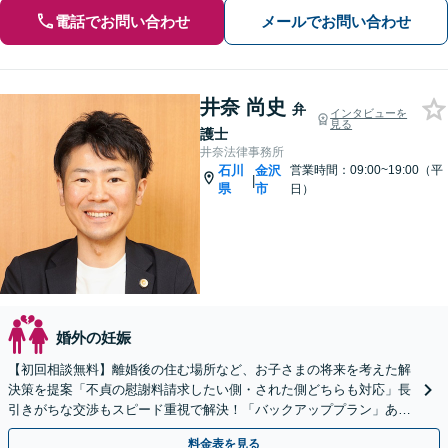
電話でお問い合わせ
メールでお問い合わせ
井奈 尚史
弁
インタビューを
見る
護士
井奈法律事務所
石川
金沢
営業時間：09:00~19:00（平
|
県
市
日）
婚外の妊娠
【初回相談無料】離婚後の住む場所など、お子さまの将来を考えた解
決策を提案「不貞の慰謝料請求したい側・された側どちらも対応」長
引きがちな交渉もスピード重視で解決！「バックアッププラン」あり
【完全個室】【子連れ相談可】【法テラス可】
料金表を見る