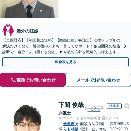
婚外の妊娠
【全国対応】【初回相談無料】【離婚に強い弁護士】法律トラブルの
解決だけでなく、解決後の未来も一貫してサポート！独自開発の性格
診断で「自分・夫（妻）を知る」▶︎今後の方針を戦略的に考えます！
【休日夜間／オンライン相談OK】
料金表を見る
電話でお問い合わせ
メールでお問い合わせ
下間 俊哉
沖縄県
インタビュ
ーを見る
弁護士
ネクスパート法律事務所 那覇オフィス
営業時間：0
金沢市
か
面談方法(対面・
らも相談
電話・ビデオな
9:00~21:00