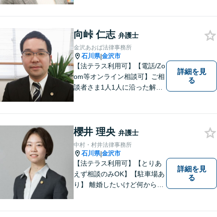
向峠 仁志
弁護士
金沢あおば法律事務所
石川県
金沢市
|
【法テラス利用可】【電話/Zo
詳細を見
om等オンライン相談可】ご相
る
談者さま1人1人に沿った解決
案を一緒に探し解決へと導き
ます。「より身近に、より親
しみやすく」をモットーに気
軽に相談できる弁護士を目指
櫻井 理央
弁護士
します。
中村・村井法律事務所
石川県
金沢市
|
【法テラス利用可】【とりあ
詳細を見
えず相談のみOK】【駐車場あ
る
り】 離婚したいけど何から始
めていいか分からない方、借
金の悩みでつらい方、ぜひ一
度ご相談ください。