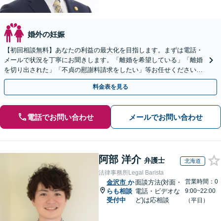
婚外の妊娠
【初回相談無料】あなたの利益の最大化を目指します。まずは電話・
メールで状況を丁寧にお聞きします。「離婚を希望している」「離婚
を切り出された」「不貞の慰謝料請求をしたい」等お任せください。
【リーズナブルな料金設定】
料金表を見る
電話でお問い合わせ
メールでお問い合わせ
阿部 洋介
弁護士
北海道
法律事務所Legal Barista
営業時間：0
金沢市
か
面談方法(対面・
らも相談
電話・ビデオな
9:00~22:00
受付中
ど)は応相談
（平日）