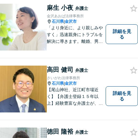
麻生 小夜
弁護士
金沢あおば法律事務所
石川県
金沢市
|
「より身近に、より親しみや
詳細を見
すく」迅速親身にトラブルを
る
解決に導きます。離婚、男女
間トラブル、借金、相続等の
問題から事業の問題まで幅広
く取り組んでいます。お気軽
にご相談ください。
高田 健司
弁護士
さいがわ法律事務所
石川県
金沢市
|
【尾山神社、近江町市場近
詳細を見
く】【弁護士登録１５年以
る
上】経験豊富な弁護士が、誠
実、丁寧に、フットワーク軽
く対応します
徳田 隆裕
弁護士