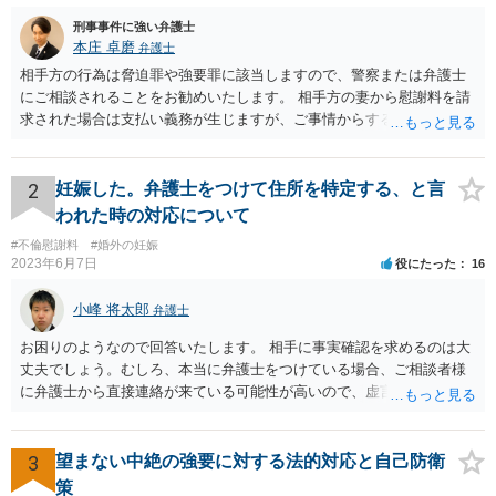
刑事事件に強い弁護士
本庄 卓磨
弁護士
相手方の行為は脅迫罪や強要罪に該当しますので、警察または弁護士
にご相談されることをお勧めいたします。 相手方の妻から慰謝料を請
求された場合は支払い義務が生じますが、ご事情からすると減額交渉
をする余地は十分にありそうです。
2
妊娠した。弁護士をつけて住所を特定する、と言
われた時の対応について
#不倫慰謝料
#婚外の妊娠
2023年6月7日
役にたった
16
小峰 将太郎
弁護士
お困りのようなので回答いたします。 相手に事実確認を求めるのは大
丈夫でしょう。むしろ、本当に弁護士をつけている場合、ご相談者様
に弁護士から直接連絡が来ている可能性が高いので、虚言の可能性も
確かにあります。 弁護士は身分や素性を非公開する意味はないので、
相手にそのことを聞くことに問題はありません。 逆に本当に弁護士を
つけているような場合はこちらも、弁護士に相談した方がよいかと考
3
望まない中絶の強要に対する法的対応と自己防衛
えます。 ご参考になれば幸いです。
策