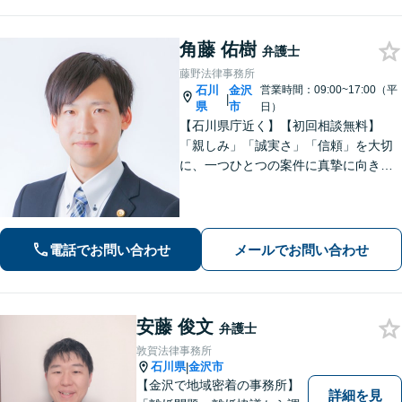
角藤 佑樹
弁護士
藤野法律事務所
石川
金沢
営業時間：09:00~17:00（平
|
県
市
日）
【石川県庁近く】【初回相談無料】
「親しみ」「誠実さ」「信頼」を大切
に、一つひとつの案件に真摯に向き合
っています。依頼者さまが抱える不安
に寄り添い、丁寧にお話を伺います。
解決の見通しや弁護士費用もわかりや
すく説明しますので、安心してご相談
電話でお問い合わせ
メールでお問い合わせ
ください。
安藤 俊文
弁護士
敦賀法律事務所
石川県
金沢市
|
【金沢で地域密着の事務所】
詳細を見