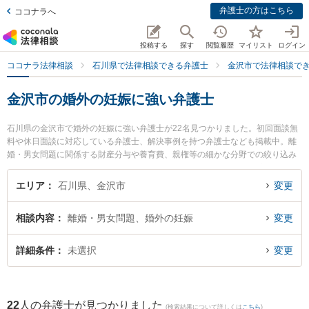
弁護士の方はこちら
ココナラへ
投稿する
探す
閲覧履歴
マイリスト
ログイン
ココナラ法律相談
石川県で法律相談できる弁護士
金沢市で法律相談で
金沢市の婚外の妊娠に強い弁護士
石川県の金沢市で婚外の妊娠に強い弁護士が22名見つかりました。初回面談無
料や休日面談に対応している弁護士、解決事例を持つ弁護士なども掲載中。離
婚・男女問題に関係する財産分与や養育費、親権等の細かな分野での絞り込み
検索もでき便利です。特に大本総合法律事務所 金沢事務所の加藤 久美江弁護士
や井奈法律事務所の井奈 尚史弁護士、中村・村井法律事務所の中村 雅代弁護士
エリア
石川県、金沢市
変更
のプロフィール情報や弁護士費用、強みなどが注目されています。『金沢市で
土日や夜間に発生した婚外の妊娠のトラブルを今すぐに弁護士に相談したい』
相談内容
離婚・男女問題、婚外の妊娠
変更
『婚外の妊娠のトラブル解決の実績豊富な近くの弁護士を検索したい』『初回
相談無料で婚外の妊娠を法律相談できる金沢市内の弁護士に相談予約したい』
などでお困りの相談者さんにおすすめです。
詳細条件
未選択
変更
22
人の弁護士が見つかりました
(検索結果について詳しくは
こちら
)