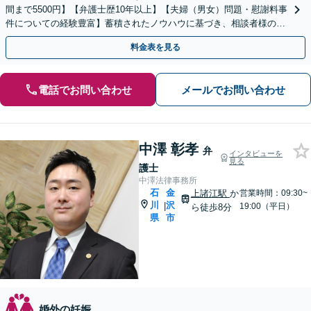
間まで5500円】【弁護士歴10年以上】【夫婦（男女）問題・慰謝料事
件についての経験豊富】蓄積されたノウハウに基づき、相談者様の要
望を最大限に実現します。
料金表を見る
電話でお問い合わせ
メールでお問い合わせ
中澤 彰孝
弁
インタビューを
見る
護士
中澤法律事務所
石
金
上諸江駅
か
営業時間：09:30~
川
沢
|
19:00（平日）
ら徒歩8分
県
市
婚外の妊娠