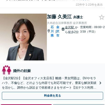
22件中 1-22件を表示
加藤 久美江
弁護士
大本総合法律事務所 金沢事務所
石
金
金沢駅
か
営業時間：09:00~2
川
沢
|
3:59（平日）
ら徒歩2分
県
市
婚外の妊娠
【金沢駅2分】【金沢オフィス支店長】離婚・男女問題は、DVやモラ
ハラ、不倫など、どのような内容でも対応可能です。豊富な解決実績
を活かし、調停から訴訟まで依頼者さまをサポート【法テラス利用
可】【初回30分無料】費用もご相談ください
料金表を見る