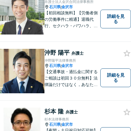
弁護士法人金沢合同法律事務所
石川県
金沢市
|
【初回相談無料】【労働者側
詳細を見
の労働事件に精通】退職代
る
行、セクハラ・パワハラ、労
災、未払い給与請求はお任せ
ください！【弁護士歴10年以
上】離婚問題、不動産トラブ
ルも対応可能【メール相談／
沖野 陽平
弁護士
ビデオ面談可】【土曜日も対
沖野陽平法律事務所
応】
石川県
金沢市
|
【交通事故・過払金に関する
詳細を見
ご相談は初回３０分無料】法
る
律論だけではなく，あなたの
お気持ちを踏まえて最善の解
決へ導きます
杉本 隆
弁護士
杉本法律事務所
石川県
金沢市
|
【夜間・土日祝日対応可能】