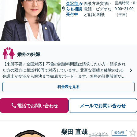
営業時間：0
金沢市
か
面談方法(対面・
らも相談
電話・ビデオな
9:00~21:00
受付中
ど)は応相談
（平日）
婚外の妊娠
【来所不要／全国対応】不倫の慰謝料問題は請求したい方・請求され
た方の双方に相談料0円で対応しています。豊富な実績と経験のある
弁護士が交渉から解決まで徹底サポートします。無料の証拠診断や着
手金の返還保証もありますので安心してご相談ください。
料金表を見る
電話でお問い合わせ
メールでお問い合わせ
柴田 直哉
愛知県
インタビュ