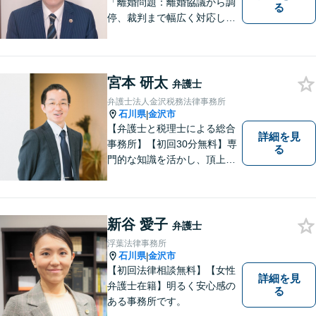
「離婚問題：離婚協議から調
る
停、裁判まで幅広く対応し、
豊富な実績を活かして最適な
解決策をご提案いたします」
「交通事故：24時間受付可／
弁護士が介入することで賠償
宮本 研太
弁護士
金の大幅な増額が実現できる
弁護士法人金沢税務法律事務所
ケースあり」【休日・夜間相
石川県
金沢市
|
談可】
【弁護士と税理士による総合
詳細を見
事務所】【初回30分無料】専
る
門的な知識を活かし、頂上＝
「目標とすべき適切な解決」
までしっかりガイド、サポー
トします。 事務所ホームペー
ジあります。
新谷 愛子
弁護士
浮葉法律事務所
石川県
金沢市
|
【初回法律相談無料】【女性
詳細を見
弁護士在籍】明るく安心感の
る
ある事務所です。