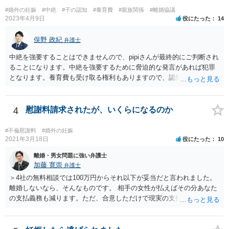
#婚外の妊娠
#中絶
#子の認知
#養育費
#親族関係
#離婚協議
2023年4月9日
役にたった
14
俣野 政紀
弁護士
中絶を強要することはできませんので、pipiさんが最終的にご判断され
ることになります。中絶を強要するために脅迫的な発言があれば犯罪
となります。養育費も受け取る権利もありますので、認知等につきお
相手がきちんと対応しないのであれば弁護士にご相談されることをお
勧めします。
4
慰謝料請求されたが、いくらになるのか
#不倫慰謝料
#婚外の妊娠
2021年3月18日
役にたった
10
離婚・男女問題に強い弁護士
加藤 寛崇
弁護士
＞4社の無料相談では100万円からそれ以下が妥当だと言われました。
離婚しないなら、そんなものです。 相手の女性が払えばその分あなた
の支払義務も減ります。ただ、合意しただけで現実の支払がないなら
減りません。