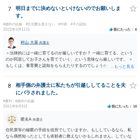
準となります。解決金の基準は、半年から１年程度の賃金相当額くら
いだと思います。 この件は、弁護士に具体的な内容について、ご相談
7
明日までに決めないといけないのでお願いしま
された方がよい事案だと考えます。
す。
#婚外の妊娠
#生活費を渡さない
#中絶
#子の認知
2022年3月11日
役にたった
6
村山 大基
弁護士
＞法律的には一緒に育てるのが厳しいですか？ 一緒に育てる、という
のが同居してお子さんを育てていく、という意味なら厳しいです。 ＞
もしくは、養育費と認知をもらえたりするのでしょうか、 相手が認知
を拒む場合、調停や裁判などの手続きで認知を求める必要がありま
す。 また、認知されたことを前提に、父親として子を養う義務があり
ますので、 養育費を請求できます。 ただ、極端な話相手に収入がなか
8
相手側の弁護士に私たちが引越ししてることを夫
ったり、行方不明だったりすると、実際上の回収が難しい可能性はあ
にバラされました。
ります。
#審判
#婚外の妊娠
2021年8月5日
役にたった
10
匿名A
弁護士
住民票等の秘匿の手続を役所でしていますか。もししているなら、私
なら偶然知ったとしても依頼者に教えないかもしれません。していな