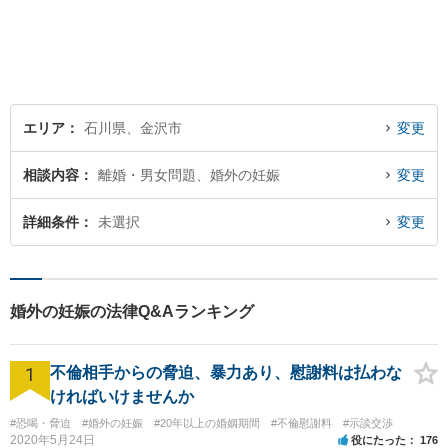
エリア
石川県、金沢市
変更
相談内容
離婚・男女問題、婚外の妊娠
変更
詳細条件
未選択
変更
婚外の妊娠の法律Q&Aランキング
1
不倫相手からの脅迫、暴力あり、慰謝料は払わな
ければいけませんか
#恐喝・脅迫
#婚外の妊娠
#20年以上の婚姻期間
#不倫慰謝料
#示談交渉
2020年5月24日
役にたった
176