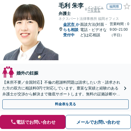
毛利 朱李
福岡県
インタビュ
ーを見る
弁護士
ネクスパート法律事務所 福岡オフィス
営業時間：0
金沢市
か
面談方法(対面・
らも相談
電話・ビデオな
9:00~21:00
受付中
ど)は応相談
（平日）
婚外の妊娠
【来所不要／全国対応】不倫の慰謝料問題は請求したい方・請求され
た方の双方に相談料0円で対応しています。豊富な実績と経験のある
弁護士が交渉から解決まで徹底サポートします。無料の証拠診断や着
手金の返還保証もありますので安心してご相談ください。
料金表を見る
電話でお問い合わせ
メールでお問い合わせ