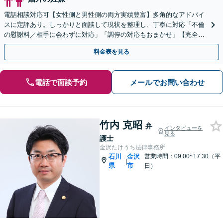
電話相談対応可【女性側と男性側の両方実績豊富】多角的なアドバイ
スに定評あり。しっかりと面談して現状を整理し、丁寧に対応「不倫
の慰謝料／相手に会わずに対応」「調停の対応もおまかせ」【完全個
室】【休日・夜間相談可】上諸江駅8分
料金表を見る
電話で面談予約
メールでお問い合わせ
竹内 克昭
弁
インタビューを
見る
護士
金沢たけうち法律事務所
石川
金沢
営業時間：09:00~17:30（平
|
県
市
日）