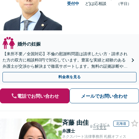
受付中
ど)は応相談
（平日）
婚外の妊娠
【来所不要／全国対応】不倫の慰謝料問題は請求したい方・請求され
た方の双方に相談料0円で対応しています。豊富な実績と経験のある
弁護士が交渉から解決まで徹底サポートします。無料の証拠診断や着
手金の返還保証もありますので安心してご相談ください。
料金表を見る
電話でお問い合わせ
メールでお問い合わせ
斉藤 由佳
北海道
インタビュ
ーを見る
弁護士
ネクスパート法律事務所 札幌オフィス