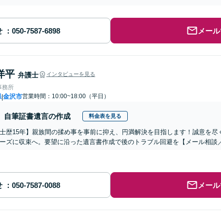
せ
メール
洋平
弁護士
インタビューを見る
事務所
県
金沢市
営業時間：10:00~18:00（平日）
|
自筆証書遺言の作成
料金表を見る
士歴15年】親族間の揉め事を事前に抑え、円満解決を目指します！誠意を尽
ーズに収束へ。要望に沿った遺言書作成で後のトラブル回避を【メール相談／
せ
メール