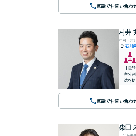
電話でお問い合わ
村井 
中村・村
石川
【電話
産分割
法を提
電話でお問い合わ
柴田 
しばた未