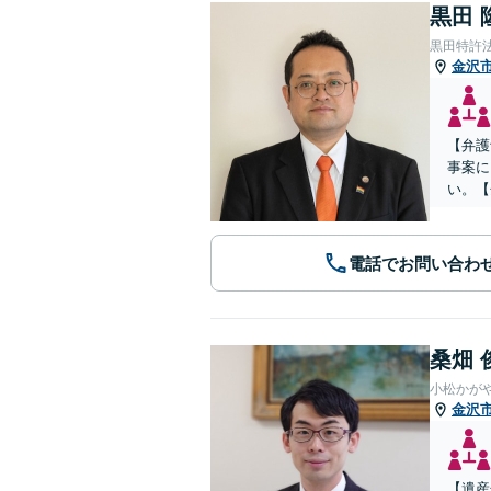
黒田 
黒田特許
金沢
【弁護
事案に
い。【
電話でお問い合わ
桑畑 
小松かが
金沢
【遺産