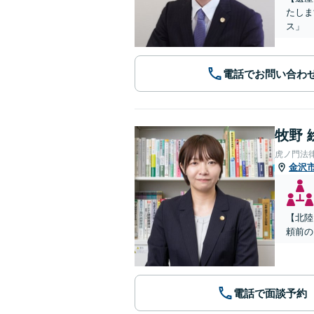
たしま
ス」
電話でお問い合わ
牧野 
虎ノ門法
金沢
【北陸
頼前の
電話で面談予約