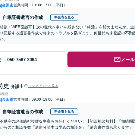
県
金沢市
営業時間：10:00~17:00（平日）
|
自筆証書遺言の作成
料金表を見る
相談・WEB面談可】次の世代へ争いを残さない「終活」を始めませんか。生
り記載する遺言書作成で将来のトラブルを防ぎます。何世代も未登記の不動
い。
せ
メール
尚史
弁護士
インタビューを見る
事務所
県
金沢市
営業時間：09:00~19:00（平日）
|
自筆証書遺言の作成
料金表を見る
不動産の評価絡む複雑な事案もお任せください！【初回相談無料】「相続問
からのご相談多数「遺留分請求は早めの相談を」「遺言書作成も承ります」