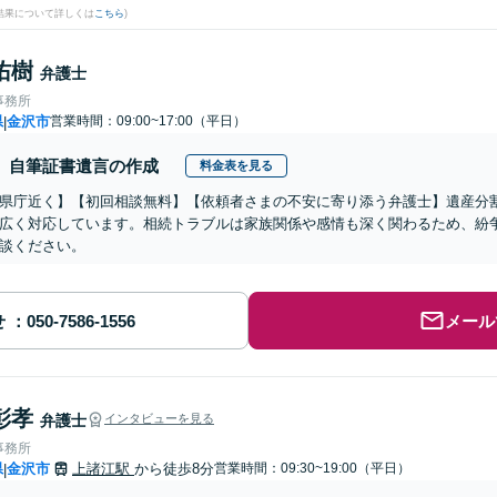
結果について詳しくは
こちら
)
佑樹
弁護士
事務所
県
金沢市
営業時間：09:00~17:00（平日）
|
自筆証書遺言の作成
料金表を見る
県庁近く】【初回相談無料】【依頼者さまの不安に寄り添う弁護士】遺産分
広く対応しています。相続トラブルは家族関係や感情も深く関わるため、紛
談ください。
せ
メール
彰孝
弁護士
インタビューを見る
事務所
県
金沢市
上諸江駅
から徒歩8分
営業時間：09:30~19:00（平日）
|