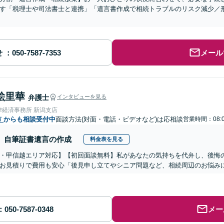
す「税理士や司法書士と連携」「遺言書作成で相続トラブルのリスク減少／
せ
メール
絵里華
弁護士
インタビューを見る
律経済事務所 新潟支店
市
からも相談受付中
面談方法(対面・電話・ビデオなど)は応相談
営業時間：08:0
自筆証書遺言の作成
料金表を見る
・甲信越エリア対応】【初回面談無料】私があなたの気持ちを代弁し、後悔
お見積りで費用も安心「後見申し立てやシニア問題など、相続周辺のお悩みに
メー