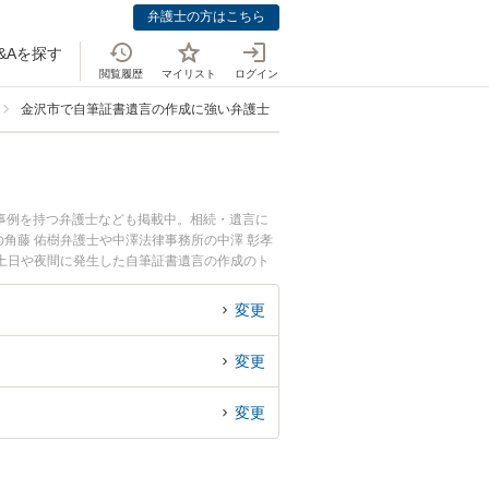
弁護士の方はこちら
&Aを探す
閲覧履歴
マイリスト
ログイン
金沢市で自筆証書遺言の作成に強い弁護士
事例を持つ弁護士なども掲載中。相続・遺言に
角藤 佑樹弁護士や中澤法律事務所の中澤 彰孝
土日や夜間に発生した自筆証書遺言の作成のト
談無料で自筆証書遺言の作成を法律相談できる金
変更
変更
変更