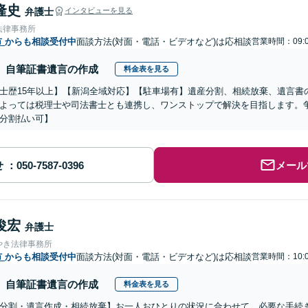
隆史
弁護士
インタビューを見る
法律事務所
市
からも相談受付中
面談方法(対面・電話・ビデオなど)は応相談
営業時間：09:0
自筆証書遺言の作成
料金表を見る
士歴15年以上】【新潟全域対応】【駐車場有】遺産分割、相続放棄、遺言書
よっては税理士や司法書士とも連携し、ワンストップで解決を目指します。
分割払い可】
せ
メール
俊宏
弁護士
やき法律事務所
市
からも相談受付中
面談方法(対面・電話・ビデオなど)は応相談
営業時間：10:0
自筆証書遺言の作成
料金表を見る
分割・遺言作成・相続放棄】お一人おひとりの状況に合わせて、必要な手続