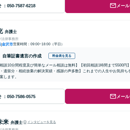
せ
メール
充
弁護士
井法律事務所
県
金沢市
営業時間：09:00~18:00（平日）
|
自筆証書遺言の作成
料金表を見る
相談10分間程度及び簡単なメール相談は無料】【初回相談1時間まで5500円
・遺留分・相続放棄の解決実績・感謝の声多数】これまでの人生やお気持ち
案します。
せ
メール
未来
弁護士
インタビューを見る
来法律事務所