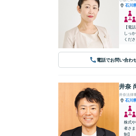
石川
【電話
しっか
くださ
電話でお問い合わ
井奈 
井奈法律
石川
株式や
者さま
制】