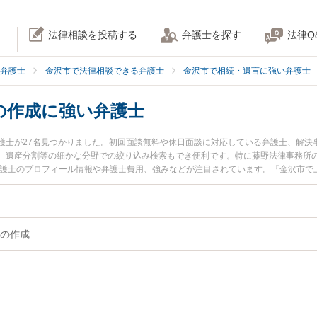
法律相談を投稿する
弁護士を探す
法律Q
弁護士
金沢市で法律相談できる弁護士
金沢市で相続・遺言に強い弁護士
の作成に強い弁護士
護士が27名見つかりました。初回面談無料や休日面談に対応している弁護士、解決
、遺産分割等の細かな分野での絞り込み検索もでき便利です。特に藤野法律事務所の
弁護士のプロフィール情報や弁護士費用、強みなどが注目されています。『金沢市で
証書遺言の作成のトラブル解決の実績豊富な近くの弁護士を検索したい』『初回相
りの相談者さんにおすすめです。
の作成