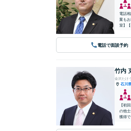
電話相
案もお
室】【
電話で面談予約
竹内 
金沢たけ
石川
【初回
の他士
獲得で