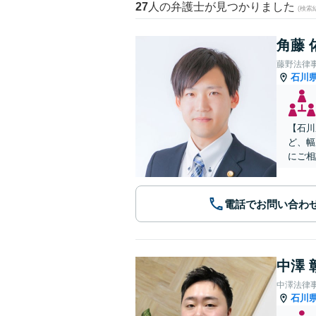
27
人の弁護士が見つかりました
(検索
角藤 
藤野法律
石川
【石川
ど、幅
にご相
電話でお問い合わ
中澤 
中澤法律
石川