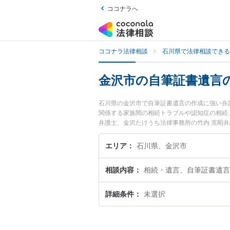
ココナラへ
ココナラ法律相談
石川県で法律相談できる
金沢市の自筆証書遺言
石川県の金沢市で自筆証書遺言の作成に強い弁
関係する家族間の相続トラブルや認知症の相続
弁護士、金沢たけうち法律事務所の竹内 克昭
ラブルを今すぐに弁護士に相談したい』『自筆
沢市内の弁護士に相談予約したい』などでお困
エリア
石川県、金沢市
相談内容
相続・遺言、自筆証書遺言
詳細条件
未選択