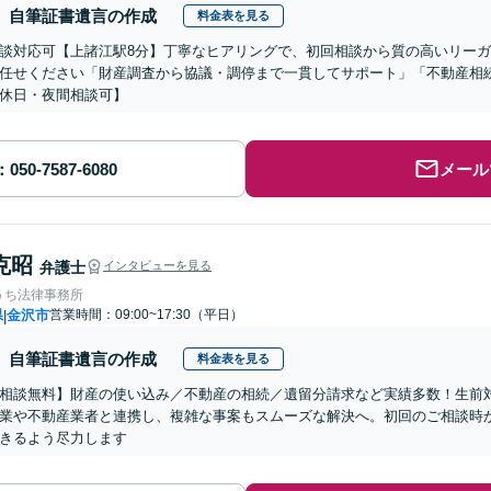
自筆証書遺言の作成
料金表を見る
談対応可【上諸江駅8分】丁寧なヒアリングで、初回相談から質の高いリー
任せください「財産調査から協議・調停まで一貫してサポート」「不動産相
休日・夜間相談可】
メール
克昭
弁護士
インタビューを見る
うち法律事務所
県
金沢市
営業時間：09:00~17:30（平日）
|
自筆証書遺言の作成
料金表を見る
相談無料】財産の使い込み／不動産の相続／遺留分請求など実績多数！生前
業や不動産業者と連携し、複雑な事案もスムーズな解決へ。初回のご相談時
きるよう尽力します