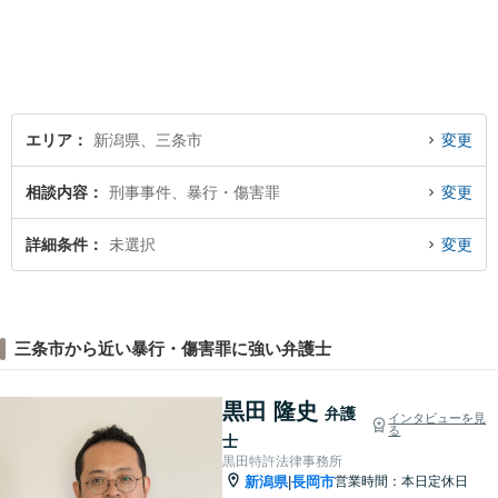
無料】【土曜相談可】
エリア
新潟県、三条市
変更
相談内容
刑事事件、暴行・傷害罪
変更
詳細条件
未選択
変更
三条市から近い暴行・傷害罪に強い弁護士
黒田 隆史
弁護
インタビューを見
る
士
黒田特許法律事務所
新潟県
長岡市
営業時間：本日定休日
|