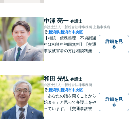
ご要望をしっかりと聞き、そ
れを実現できるよう、最大限
の努力をいたします。
中澤 亮一
弁護士
弁護士法人一新総合法律事務所 上越事務所
新潟県
新潟市中央区
|
【相続・債務整理・不貞慰謝
詳細を見
料は相談料初回無料】【交通
る
事故被害者の方は相談料無料
（弁護士費用特約利用の場合
は除く）】気軽に相談してい
ただける弁護士になりたいと
思っています。
和田 光弘
弁護士
弁護士法人一新総合法律事務所
新潟県
新潟市中央区
|
「あなたの話を聞くことから
詳細を見
始まる」と思って弁護士をや
る
っています。【交通事故被害
者の方は相談料無料（弁護士
費用特約利用の場合は除
く）】【相続・債務整理・労