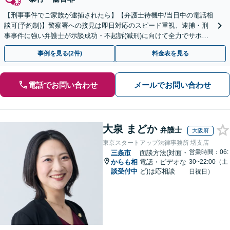
【刑事事件でご家族が逮捕されたら】【弁護士待機中/当日中の電話相
談可(予約制)】警察署への接見は即日対応のスピード重視、逮捕・刑
事事件に強い弁護士が示談成功・不起訴(減刑)に向けて全力でサポー
トします。【加害者側の相談専門】
事例を見る(2件)
料金表を見る
電話でお問い合わせ
メールでお問い合わせ
大泉 まどか
弁護士
大阪府
東京スタートアップ法律事務所 堺支店
営業時間：06:
三条市
面談方法(対面・
からも相
電話・ビデオな
30~22:00（土
談受付中
ど)は応相談
日祝日）