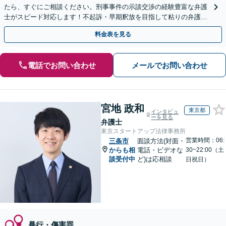
たら、すぐにご相談ください。刑事事件の示談交渉の経験豊富な弁護
士がスピード対応します！不起訴・早期釈放を目指して粘りの弁護活
動を行います。
料金表を見る
電話でお問い合わせ
メールでお問い合わせ
宮地 政和
東京都
インタビュ
ーを見る
弁護士
東京スタートアップ法律事務所
営業時間：06:
三条市
面談方法(対面・
からも相
電話・ビデオな
30~22:00（土
談受付中
ど)は応相談
日祝日）
暴行・傷害罪