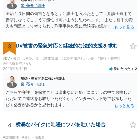
泉 亮介
弁護士
全治１０日間の傷害となると，弁護士を入れたとして，弁護士費用で
赤字になってしまう可能性は高いように思われます。 また，相手の資
力も問題として考えられ，刑事事件の際に示談等の話がされなかった
のであれば，資力がなく回収ができないというリスクもあるでしょ
う。
3
DV被害の緊急対応と継続的な法的支援を求む
#DV・暴力
#モラハラ
#離婚協議
#慰謝料請求したい側
#暴行・傷害罪
#生活費を渡さない
2026年8月4日
役にたった
2
離婚・男女問題に強い弁護士
泉 亮介
弁護士
こちらで弁護士を探すことは出来ないため，ココナラの中でお探しい
ただいてご連絡をお取りいただくか，インターネット等でお探しいた
だく必要があるかと思われます。
4
横暴なバイクに咄嗟にツバを吐いた場合
#器物損壊
#暴行・傷害罪