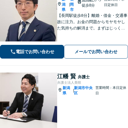
潟
岡
|
日定休日
徒歩8分
県
市
【長岡駅徒歩8分】離婚・借金・交通事
故に注力。お金の問題からモヤモヤし
た気持ちの解消まで。まずはじっくり
お話を伺い、気持ちに寄り添いながら
解決をサポートします。【話しやすさ
を大切に／LINE・オンライン相談可】
電話でお問い合わせ
メールでお問い合わせ
江幡 賢
弁護士
弁護士法人美咲
新潟
新潟市中央
営業時間：本日定休
|
県
区
日