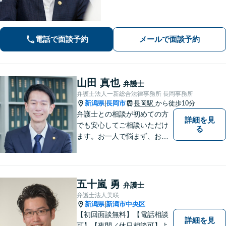
請求／労災は初回相談無料！】【労
働・雇用／労働災害は事故直後からサ
ポート！】あなたのお話を丁寧に聞
き、気持ちに寄り添いながら法的サポ
電話で面談予約
メールで面談予約
ートをいたします。
山田 真也
弁護士
弁護士法人一新総合法律事務所 長岡事務所
新潟県
長岡市
長岡駅
から徒歩10分
|
弁護士との相談が初めての方
詳細を見
でも安心してご相談いただけ
る
ます。お一人で悩まず、お気
軽にご相談ください。【土曜
相談可】【相続・債務整理・
不貞慰謝料は相談料初回無
料】【交通事故被害者の方は
五十嵐 勇
弁護士
相談料無料（弁護士費用特約
弁護士法人美咲
利用の場合は除く）】
新潟県
新潟市中央区
|
【初回面談無料】【電話相談
詳細を見
可】【夜間／休日相談可】よ