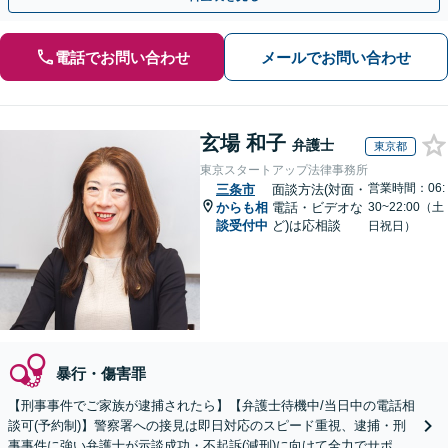
電話でお問い合わせ
メールでお問い合わせ
玄場 和子
弁護士
東京都
東京スタートアップ法律事務所
営業時間：06:
三条市
面談方法(対面・
からも相
電話・ビデオな
30~22:00（土
談受付中
ど)は応相談
日祝日）
暴行・傷害罪
【刑事事件でご家族が逮捕されたら】【弁護士待機中/当日中の電話相
談可(予約制)】警察署への接見は即日対応のスピード重視、逮捕・刑
事事件に強い弁護士が示談成功・不起訴(減刑)に向けて全力でサポー