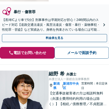
暴行・傷害罪
【黒埼ICより車で5分】刑事事件は早期対応が肝心！24時間以内のス
ピード対応【道路交通法違反・風営法違反・傷害・暴行・薬物事犯・
性犯罪・窃盗】など実績あり。身柄を拘束されている場合には可能な
限り接見し、丁寧な説明と迅速な対応しています。
料金表を見る
電話でお問い合わせ
メールで面談予約
細野 希
弁護士
弁護士法人一新総合法律事務所
新潟
新潟市中央
営業時間：本日定休
|
県
区
日
【交通事故被害者の方は相談料無料
（弁護士費用特約利用の場合は除
く）】【相続／債務整理／不貞慰謝料