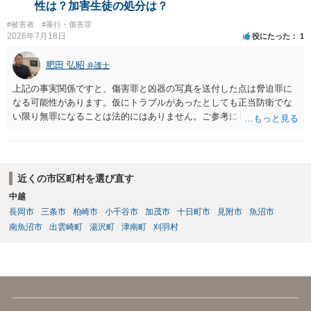
性は？加害生徒の処分は？
#被害者
#暴行・傷害罪
2026年7月18日
役にたった
1
肥田 弘昭
弁護士
上記の事実関係ですと、傷害罪と凶器の写真を送付した点は脅迫罪に
なる可能性があります。仮にトラブルがあったとしても正当防衛でな
い限り無罪になることは法的にはありません。ご参考にしてくださ
い。
近くの市区町村を選び直す
中越
長岡市
三条市
柏崎市
小千谷市
加茂市
十日町市
見附市
魚沼市
南魚沼市
出雲崎町
湯沢町
津南町
刈羽村