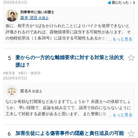
2026年8月4日
役にたった
1
刑事事件に強い弁護士
森本 偲音
弁護士
仮に、相手方がつばをかけられたことによりバイクを使用できないと
評価されるのであれば、器物損壊罪に該当する可能性があります。 そ
の他軽犯罪法（１条26号）に該当する可能性もあるかと存じます。 確
かにバイクの運転手に落ち度がある側面は大きいかとは存じますが、
ご相談者様の対応によってはご相談者の方にも責任が生じてしまう 可
能性がございますので、冷静にご対応いただくようご留意いただけれ
5
妻からの一方的な離婚要求に対する対策と法的支
ばと存じます。 以上、ご参考までに。
援は？
#被害者
#暴行・傷害罪
2026年8月5日
匿名A
弁護士
なにか有効な打開策などありますでしょうか？ 弁護士への依頼でしょ
うか。 早い段階で、反論を組み立てて、認否で自白にならないように
工夫して対処する必要があると思います。 また警察に被害届を出すと
して、なんとか受理してもらうための方策などありますでしょうか？
告訴状を作って証拠をそろえて出すことでしょう。
6
加害生徒による傷害事件の隠蔽と責任追及の可能