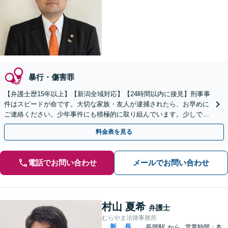
暴行・傷害罪
【弁護士歴15年以上】【新潟全域対応】【24時間以内に接見】刑事事
件はスピードが命です。大切な家族・友人が逮捕されたら、お早めに
ご連絡ください。少年事件にも積極的に取り組んでいます。少しでも
有利な結果を得られるよう尽力いたします。
料金表を見る
電話でお問い合わせ
メールでお問い合わせ
村山 夏希
弁護士
むらやま法律事務所
新
長
長岡駅
から
営業時間：本