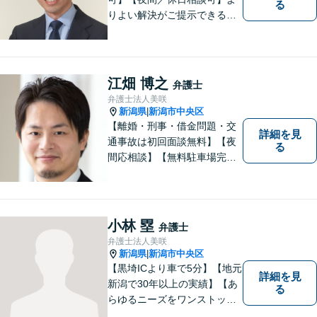
る
りよい解決がご提示できるよ
う、全力でサポートさせてい
ただきます。お困りの方は、
お気軽にご相談ください。
江畑 博之
弁護士
弁護士法人美咲
新潟県
新潟市中央区
|
【離婚・刑事・借金問題・交
詳細を見
通事故は初回面談無料】【夜
る
間応相談】【無料駐車場完
備】明確かつリーズナブルな
料金をご提案。難しい法律用
語も丁寧に解説いたします。
個人の方も法人の方も、お気
小林 塁
弁護士
軽にご相談ください。
弁護士法人美咲
新潟県
新潟市中央区
|
【黒埼ICより車で5分】【地元
詳細を見
新潟で30年以上の実績】【あ
る
らゆるニーズをワンストップ
でサポート】依頼者の方々の