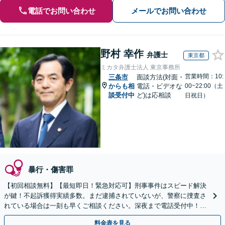
電話でお問い合わせ
メールでお問い合わせ
野村 幸作
弁護士
東京都
ミカタ弁護士法人 東京事務所
営業時間：10:
三条市
面談方法(対面・
からも相
電話・ビデオな
00~22:00（土
談受付中
ど)は応相談
日祝日）
暴行・傷害罪
【初回相談無料】【最短即日！緊急対応可】刑事事件はスピード解決
が鍵！不起訴獲得実績多数。まだ逮捕されていないが、警察に捜査さ
れている場合は一刻も早くご相談ください。深夜まで電話受付中！痴
漢／盗撮／のぞき／その他性犯罪など
料金表を見る