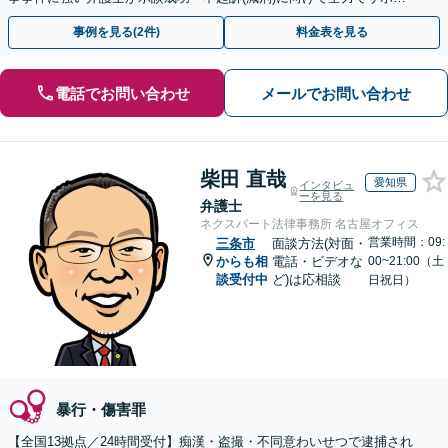
トします。【加害者側の相談専門】
事例を見る(2件)
料金表を見る
電話でお問い合わせ
メールでお問い合わせ
柴田 直哉
愛知県
インタビュ
ーを見る
弁護士
ネクスパート法律事務所 名古屋オフィス
営業時間：09:
三条市
面談方法(対面・
からも相
電話・ビデオな
00~21:00（土
談受付中
ど)は応相談
日祝日）
暴行・傷害罪
【全国13拠点／24時間受付】痴漢・盗撮・不同意わいせつで逮捕され