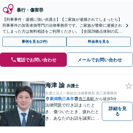
暴行・傷害罪
【刑事事件・逮捕に強い弁護士】【ご家族が逮捕されてしまったら】
刑事事件の加害者側専門の法律事務所です。ご家族が警察に逮捕され
てしまった方は無料相談をご利用ください。【全国29拠点体制の広域
対応】【弁護士待機中/当日中の電話相談可(予約制)】
事例を見る(2件)
料金表を見る
電話でお問い合わせ
メールでお問い合わせ
海津 諭
弁護士
弁護士法人一新総合法律事務所 燕三条事務所
新潟県
三条市
燕三条駅
から徒歩5分
|
法律問題で行き詰まったと
詳細を見
き、傷ついたとき、疲れたと
る
き、あなたのお話を誠実にお
聞きします【相続・債務整
理・不貞慰謝料は相談料初回