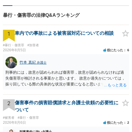
災・不貞慰謝料は相談料初回
無料】【顧問先企業300社以
暴行・傷害罪の法律Q&Aランキング
上】
1
車内での事故による被害届対応についての相談
#暴行・傷害罪
#加害者
2026年8月5日
役にたった
6
竹本 真紀
弁護士
刑事的には，故意が認められれば傷害罪，故意が認められなければ過
失傷害罪が検討される事案かと思います。 故意か過失かについては，
振り回している際の具体的な状況が重要になると思います。 民事的に
は，不法行為に基づく損害賠償請求の対象となり，こちらは故意でも
過失でも該当するでしょう。 因果関係（刑事も民事も影響あり）とし
ては，数週間経過している点も問題になるかもしれません。 因果関係
2
傷害事件の損害賠償請求と弁護士依頼の必要性に
がなくなれば，評価の仕方が大きく変わります。 いずれにしまして
ついて
も，ご心配であるならば，お近くの弁護士の方に相談されるのがよい
#被害者
#暴行・傷害罪
と思います。
2026年8月6日
役にたった
2
刑事事件に強い弁護士