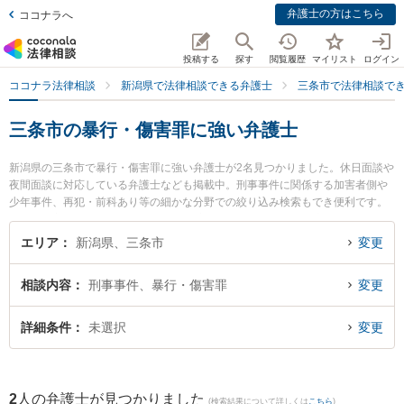
弁護士の方はこちら
ココナラへ
投稿する
探す
閲覧履歴
マイリスト
ログイン
ココナラ法律相談
新潟県で法律相談できる弁護士
三条市で法律相談で
三条市の暴行・傷害罪に強い弁護士
新潟県の三条市で暴行・傷害罪に強い弁護士が2名見つかりました。休日面談や
夜間面談に対応している弁護士なども掲載中。刑事事件に関係する加害者側や
少年事件、再犯・前科あり等の細かな分野での絞り込み検索もでき便利です。
特に坂上富男法律税理事務所の江澤 和彦弁護士や弁護士法人一新総合法律事務
所 燕三条事務所の海津 諭弁護士のプロフィール情報や弁護士費用、強みなどが
エリア
新潟県、三条市
変更
注目されています。『三条市で土日や夜間に発生した暴行・傷害罪のトラブル
を今すぐに弁護士に相談したい』『暴行・傷害罪のトラブル解決の実績豊富な
相談内容
刑事事件、暴行・傷害罪
変更
近くの弁護士を検索したい』『初回相談無料で暴行・傷害罪を法律相談できる
三条市内の弁護士に相談予約したい』などでお困りの相談者さんにおすすめで
す。
詳細条件
未選択
変更
2
人の弁護士が見つかりました
(検索結果について詳しくは
こちら
)