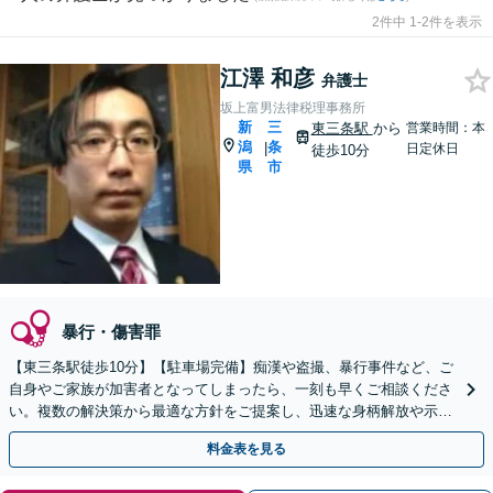
2件中 1-2件を表示
江澤 和彦
弁護士
坂上富男法律税理事務所
新
三
東三条駅
から
営業時間：本
潟
条
|
日定休日
徒歩10分
県
市
暴行・傷害罪
【東三条駅徒歩10分】【駐車場完備】痴漢や盗撮、暴行事件など、ご
自身やご家族が加害者となってしまったら、一刻も早くご相談くださ
い。複数の解決策から最適な方針をご提案し、迅速な身柄解放や示談
交渉に向けて全力で動きます。
料金表を見る