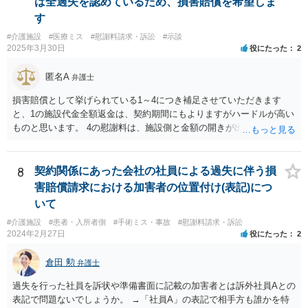
は全過失を認めているため、損害賠償を希望しま
は可能か 可能ではありますが、実益があるかどうかについては十分に
す
検討した方がよいでしょう。
#介護施設
#医療ミス
#慰謝料請求・訴訟
#示談
2025年3月30日
役にたった
2
匿名A
弁護士
損害賠償として挙げられている1～4につき補足させていただきます
と、1の施設代金全額返金は、契約期間にもよりますがハードルが高い
ものと思います。 4の慰謝料は、施設側と金額の開きが出やすい部分
ですので、和解前に弁護士に相談した方が良いです。また、ご家族の
付添にかかる費用も請求額に含めるべきかと思います。
8
契約関係にあった会社の社員による過失に伴う損
害賠償請求における加害者の位置付け(表記)につ
いて
#介護施設
#患者・入所者側
#手術ミス・事故
#慰謝料請求・訴訟
2024年2月27日
役にたった
2
倉田 勲
弁護士
過失を行った社員を訴状や準備書面に記載の加害者とは訴外社員Aとの
表記で問題ないでしょうか。 →「社員A」の表記で相手方も誰かを特