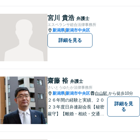
く）】【相続・債務整理・労
災・不貞慰謝料は相談料初回
無料】
宮川 貴浩
弁護士
エスペランサ総合法律事務所
新潟県
新潟市中央区
|
詳細を見る
齋藤 裕
弁護士
さいとうゆたか法律事務所
新潟県
新潟市中央区
白山駅
から徒歩10分
|
２６年間の経験と実績、２０
詳細を見
２３年度日弁連副会長【秘密
る
厳守】【離婚・相続・交通事
故・労働事件は初回相談無
料】【土日相談可能】