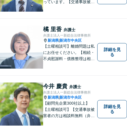
っています。【交通事故被害
者の方は相談料無料（弁護士
費用特約利用の場合は除
く）】【相続・債務整理・労
災・不貞慰謝料は相談料初回
橘 里香
弁護士
無料】【顧問先企業300社以
弁護士法人一新総合法律事務所
上】
新潟県
新潟市中央区
|
【土曜相談可】離婚問題は私
詳細を見
にお任せください。【相続・
る
不貞慰謝料・債務整理は相談
料初回無料】【交通事故被害
者の方は相談料無料（弁護士
費用特約利用の場合は除
く）】
今井 慶貴
弁護士
弁護士法人一新総合法律事務所
新潟県
新潟市中央区
|
【顧問先企業300社以上】
詳細を見
【土曜相談可】【交通事故被
る
害者の方は相談料無料（弁護
士費用特約利用の場合は除