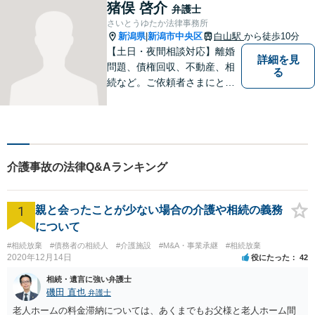
猪俣 啓介
弁護士
さいとうゆたか法律事務所
新潟県
新潟市中央区
白山駅
から徒歩10分
|
【土日・夜間相談対応】離婚
詳細を見
問題、債権回収、不動産、相
る
続など。ご依頼者さまにとっ
てのベストは何かを常に考え
て全力でサポートいたしま
す。難しい専門用語は使わ
ず、わかりやすくご説明しま
す。お気軽にご相談ください
介護事故の法律Q&Aランキング
【子連れ相談可】
1
親と会ったことが少ない場合の介護や相続の義務
について
#相続放棄
#債務者の相続人
#介護施設
#M&A・事業承継
#相続放棄
2020年12月14日
役にたった
42
相続・遺言に強い弁護士
磯田 直也
弁護士
老人ホームの料金滞納については、あくまでもお父様と老人ホーム間