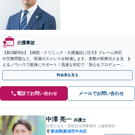
介護事故
【新潟駅8分】【病院・クリニック・介護施設に注力】クレーム対応
や労務問題など、現場のストレスを軽減します。多数の医療法人を支
えるノウハウで親身にサポート！迅速な対応で「安心をプロデュー
ス」するパートナーとして活躍します！【顧問先80社以上】
料金表を見る
電話でお問い合わせ
メールでお問い合わせ
中澤 亮一
弁護士
弁護士法人一新総合法律事務所 上越事務所
新潟県
新潟市中央区
|