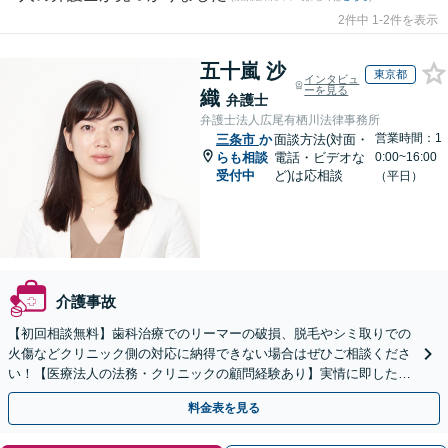
2件中 1-2件を表示
五十嵐 沙
東京都
インタビュ
ーを見る
織
弁護士
弁護士法人広尾有栖川法律事務所
営業時間：1
三条市
か
面談方法(対面・
らも相談
電話・ビデオな
0:00~16:00
受付中
ど)は応相談
（平日）
介護事故
【初回相談無料】歯科治療でのリーマーの破損、脱毛やシミ取りでの
火傷などクリニック側の対応に納得できない場合はぜひご相談くださ
い！【医療法人の法務・クリニックの顧問経験あり】実情に即したア
ドバイスで、納得のできるトラブルの解決を目指します。
料金表を見る