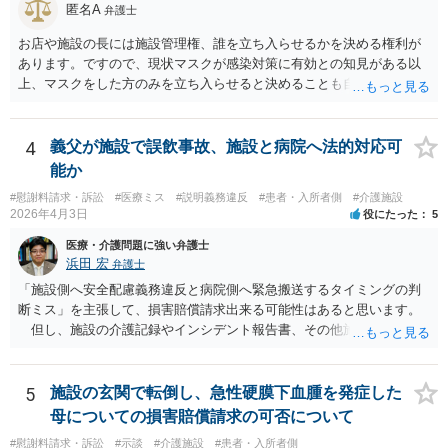
匿名A
弁護士
お店や施設の長には施設管理権、誰を立ち入らせるかを決める権利が
あります。ですので、現状マスクが感染対策に有効との知見がある以
上、マスクをした方のみを立ち入らせると決めることも自由であり、
不当な差別には当たらないと考えられます。 これが公衆浴場や旅館業
など公益的な側面のある業種ですと、公衆浴場法など各種業法で定め
られた理由以外での利用拒否は禁止されていますし、公の施設でもマ
4
義父が施設で誤飲事故、施設と病院へ法的対応可
スクなしだけでの利用拒否は問題となりえますが、民間のお店に対し
能か
ては慰謝料の請求は認められないと考えられます。
#慰謝料請求・訴訟
#医療ミス
#説明義務違反
#患者・入所者側
#介護施設
2026年4月3日
役にたった
5
医療・介護問題に強い弁護士
浜田 宏
弁護士
「施設側へ安全配慮義務違反と病院側へ緊急搬送するタイミングの判
断ミス」を主張して、損害賠償請求出来る可能性はあると思います。
但し、施設の介護記録やインシデント報告書、その他施設内で作成
された誤飲事故に関する資料、搬送先の病院の医療記録、救急搬送さ
れているのであれば消防の記録等を調査してみなければ、裁判で勝て
る可能性があるかどうかまでは判断できません。これはどの介護事
5
施設の玄関で転倒し、急性硬膜下血腫を発症した
故・医療事故でも同様です。 一度弁護士にご相談の上、まずは調査
母についての損害賠償請求の可否について
事件として依頼された方が良いと思います。
#慰謝料請求・訴訟
#示談
#介護施設
#患者・入所者側