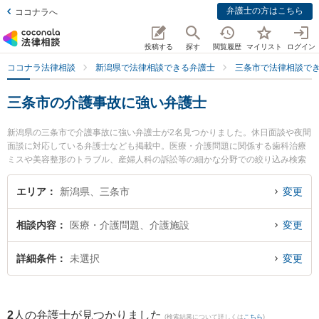
弁護士の方はこちら
ココナラへ
投稿する
探す
閲覧履歴
マイリスト
ログイン
ココナラ法律相談
新潟県で法律相談できる弁護士
三条市で法律相談で
三条市の介護事故に強い弁護士
新潟県の三条市で介護事故に強い弁護士が2名見つかりました。休日面談や夜間
面談に対応している弁護士なども掲載中。医療・介護問題に関係する歯科治療
ミスや美容整形のトラブル、産婦人科の訴訟等の細かな分野での絞り込み検索
もでき便利です。特に坂上富男法律税理事務所の江澤 和彦弁護士や弁護士法人
一新総合法律事務所 燕三条事務所の海津 諭弁護士のプロフィール情報や弁護士
エリア
新潟県、三条市
変更
費用、強みなどが注目されています。『三条市で土日や夜間に発生した介護事
故のトラブルを今すぐに弁護士に相談したい』『介護事故のトラブル解決の実
相談内容
医療・介護問題、介護施設
変更
績豊富な近くの弁護士を検索したい』『初回相談無料で介護事故を法律相談で
きる三条市内の弁護士に相談予約したい』などでお困りの相談者さんにおすす
めです。
詳細条件
未選択
変更
2
人の弁護士が見つかりました
(検索結果について詳しくは
こちら
)