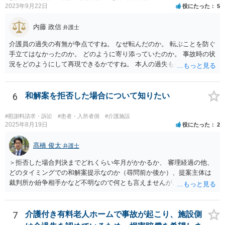
2023年9月22日
役にたった
5
内藤 政信
弁護士
介護員の過失の有無が争点ですね。 なぜ転んだのか。 転ぶことを防ぐ
手立てはなかったのか。 どのように寄り添っていたのか。 事故時の状
況をどのようにして再現できるかですね。 本人の過失も多分に影響す
る可能性もあります。 警察にも事故届を出したほうがいいでしょう。
6
和解案を拒否した場合について知りたい
#慰謝料請求・訴訟
#患者・入所者側
#介護施設
2025年8月19日
役にたった
2
髙橋 俊太
弁護士
＞拒否した場合判決までどれくらい年月がかかるか、 審理経過の他、
どのタイミングでの和解案提示なのか（尋問前か後か）、提案主体は
裁判所か紛争相手かなど不明なので何とも言えませんが、通常は、結
審後１か月程度で判決となります。 ＞また提示されている金額より下
がる可能性が高いか、 原告の主張立証により（一部）勝訴の心証を裁
判官が抱いており、その上での裁判所案であれば、下がる可能性は必
7
介護付き有料老人ホームで事故が起こり、施設側
ずしも高くはないと思います。 ＞またこの段階で弁護士を変えること