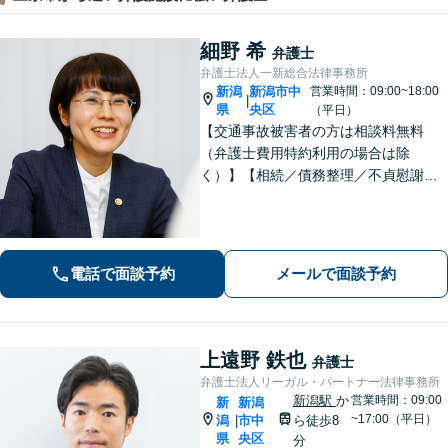
細野 希
弁護士
弁護士法人一新総合法律事務所
新潟
新潟市中
営業時間：09:00~18:00
|
県
央区
（平日）
【交通事故被害者の方は相談料無料
（弁護士費用特約利用の場合は除
く）】【相続／債務整理／不貞慰謝料
請求／労災は初回相談無料！】【労
働・雇用／労働災害は事故直後からサ
ポート！】あなたのお話を丁寧に聞
き、気持ちに寄り添いながら法的サポ
電話で面談予約
メールで面談予約
ートをいたします。
上遠野 鉄也
弁護士
弁護士法人リーガル・パートナー法律事務所
新潟駅
か
営業時間：09:00
新
新潟
~17:00（平日）
潟
市中
ら徒歩8
|
県
央区
分