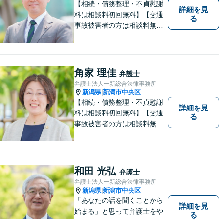
【相続・債務整理・不貞慰謝
詳細を見
料は相談料初回無料】【交通
る
事故被害者の方は相談料無料
（弁護士費用特約利用の場合
は除く）】気軽に相談してい
ただける弁護士になりたいと
思っています。
角家 理佳
弁護士
弁護士法人一新総合法律事務所
新潟県
新潟市中央区
|
【相続・債務整理・不貞慰謝
詳細を見
料は相談料初回無料】【交通
る
事故被害者の方は相談料無料
（弁護士費用特約利用の場合
は除く）】【土曜相談可】
「しんなら強い」弁護士にな
るため日々研鑽を積んでいま
和田 光弘
弁護士
す
弁護士法人一新総合法律事務所
新潟県
新潟市中央区
|
「あなたの話を聞くことから
詳細を見
始まる」と思って弁護士をや
る