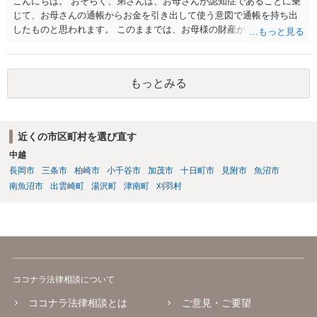
こんにちは。 おそらく、弟さんは、お母さんが認知症であることに乗
が過度に高額な費用をかけようとしているなら，過剰な部分について
じて、お母さんの通帳からお金を引き出して使う意図で通帳を持ち出
相談者様が支払う必要はないでしょう。 なお，その他挙げていただい
したものと思われます。 このままでは、お母様の財産が逸出するのを
たような事情は，一般的に介護費等の分担割合を定める上で考慮され
防ぐことはできません。 一番良いのは、お母様と一緒に金融機関に行
る事情ではありません。
って通帳とカードの盗難届を出し、新たに通帳とカードを発行しても
らうことです。 そして、貸金庫に預けるなどして弟さんが使えないよ
もっとみる
うにするのが良いでしょう。 また、成年後見の申立をして通帳を後見
人が管理できるようにすることも必要かと思います。 この点について
は詳細な事情を踏まえて、面談で弁護士にご相談されることをおすす
めします。
近くの市区町村を選び直す
中越
長岡市
三条市
柏崎市
小千谷市
加茂市
十日町市
見附市
魚沼市
南魚沼市
出雲崎町
湯沢町
津南町
刈羽村
ココナラ法律相談について
ココナラ法律相談とは
ご意見・ご要望