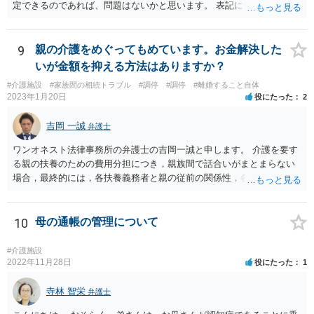
定できるのであれば、問題はないかと思います。 表記について問題が
あれば裁判所からも修正指示があるかと思いますので、指示があれば
それに従ってください。
9
親の介護をめぐってもめています。お金解決した
いが金額を抑える方法はありますか？
#介護施設
#家族間の相続トラブル
#調停
#調停
#離婚すること自体
2023年1月20日
役にたった
2
吉岡 一誠
弁護士
ワンオネスト法律事務所の弁護士の吉岡一誠と申します。 介護を要す
る親の扶養のための費用分担につき，親族間で話合いがまとまらない
場合，最終的には，各扶養義務者と親の従前の関係性，各扶養義務者
の資力，親の収入・資産状況を踏まえて，家庭裁判所が負担額を決定
します（審判）。審判においては，相談者様と弟，叔父，そして離婚
成立前であればお父様も必ず当事者として申立をすることになりま
10
母の通帳の管理について
す。 相談者様ができる限り負担額を低減させたい場合は，従前より親
と別居して関係が疎遠であったこと（弟比べて親から経済的に支えて
#介護施設
もらった程度が低いようならその旨も）や，現在の日常生活における
2022年11月28日
役にたった
1
収支状況として余剰が少ないことなどを，できる限り客観的な資料を
示しつつ主張立証することが望ましいでしょう。 裁判上，分担すべき
寺林 智栄
弁護士
介護費については，平均的な金額が定められるので，他の扶養義務者