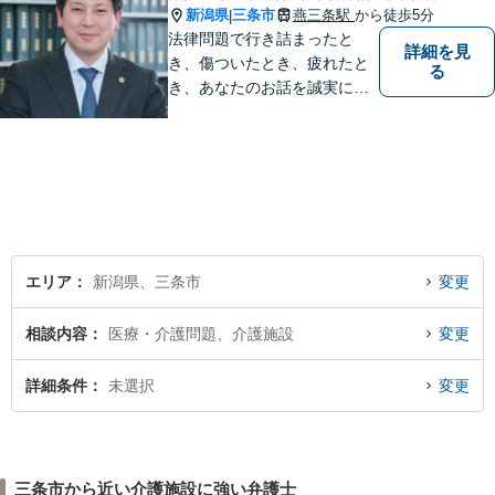
新潟県
三条市
燕三条駅
から徒歩5分
|
法律問題で行き詰まったと
詳細を見
き、傷ついたとき、疲れたと
る
き、あなたのお話を誠実にお
聞きします【相続・債務整
理・不貞慰謝料は相談料初回
無料】【土曜相談可】
エリア
新潟県、三条市
変更
相談内容
医療・介護問題、介護施設
変更
詳細条件
未選択
変更
三条市から近い介護施設に強い弁護士