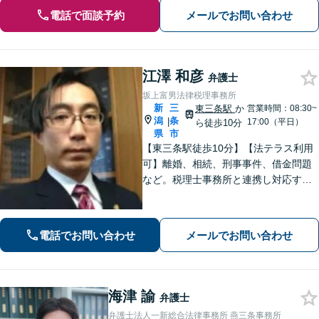
電話で面談予約
メールでお問い合わせ
江澤 和彦
弁護士
坂上富男法律税理事務所
新
三
東三条駅
か
営業時間：08:30~
潟
条
|
17:00（平日）
ら徒歩10分
県
市
【東三条駅徒歩10分】【法テラス利用
可】離婚、相続、刑事事件、借金問題
など。税理士事務所と連携し対応する
ことも可能です。ご依頼者さまのお悩
みが解決できるよう尽力いたします。
まずはお気軽にご相談ください【休
電話でお問い合わせ
メールでお問い合わせ
日・夜間相談可】
海津 諭
弁護士
弁護士法人一新総合法律事務所 燕三条事務所