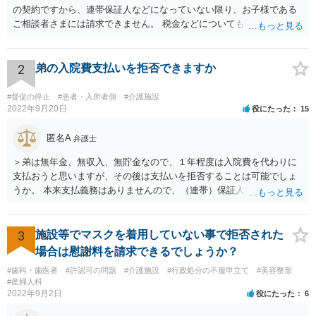
の契約ですから、連帯保証人などになっていない限り、お子様である
ご相談者さまには請求できません。 税金などについても滞納している
のはお父様ですから、お子様に請求が来ることはありません。 生活保
護受給の際に扶養できないかという連絡が役所から来ますが、できな
い旨回答すればそれまでです。 相続が開始した場合については先述の
2
弟の入院費支払いを拒否できますか
通りです。 民法上の扶養義務はご相談者さまがお考えのほど強いもの
ではありません。 あくまでも、余力の範囲で認められるものです。 親
#督促の停止
#患者・入所者側
#介護施設
の介護は子供がみるという民法の条文はありません。 また、親に対す
2022年9月20日
役にたった
15
る扶養義務は配偶者や子に対する扶養義務に比べて弱いものです。 生
まれてすぐ両親が離婚し、その後会っていなかったという事情も、扶
匿名A
弁護士
養義務の順位を下げる一つの理由になります。
＞弟は無年金、無収入、無貯金なので、１年程度は入院費を代わりに
支払おうと思いますが、その後は支払いを拒否することは可能でしょ
うか。 本来支払義務はありませんので、（連帯）保証人などにならな
ければ、支払いを拒絶することは可能です。
3
施設等でマスクを着用していない事で拒否された
場合は慰謝料を請求できるでしょうか？
#歯科・歯医者
#許認可の問題
#介護施設
#行政処分の不服申立て
#美容整形
#産婦人科
2022年9月2日
役にたった
6