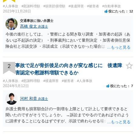
#人身事故
#慰謝料増額
#損害賠償増額
#後遺障害
#被害者
#自動車事故
2023年11月28日
役にたった
12
交通事故に強い弁護士
髙橋 俊太
弁護士
今後の進行としては、 ・警察による聞き取り調査 ・加害者の起訴（あ
るいは不起訴の決定） ・刑事裁判において量刑決定 ・加害者側任意保
険会社と示談交渉 ・示談成立（示談できなかった場合は裁判） となり
ます。なお、警察では、お母様の生前のご様子やご遺族の被害感情、
加害者に対する処罰感情など尋ねられるはずですので、率直にお答え
になるとよいと思います。
2
事故で足が骨折後足の向きが変な感じに 後遺障
害認定や慰謝料増額できるか
#人身事故
#慰謝料増額
#後遺障害
#被害者
#人身事故
2024年5月12日
役にたった
7
河村 和貴
弁護士
弁護士費用も損害額合計の一割増を上限として計上して要求できると
聞いたのですがそうでしょうか。 →訴訟までやるのであればそのよう
に請求することになるはずですが、示談で終わらせる場合には、そこ
は譲歩させられることが多いように思います。 LAC基準の弁護士さん
ならほとんど充足できるか多くが返ってくるイメージなので頼むのも