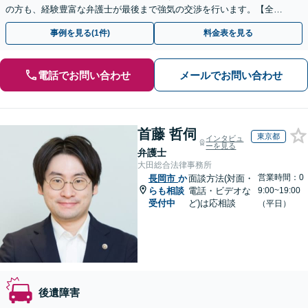
の方も、経験豊富な弁護士が最後まで強気の交渉を行います。【全国
13拠点】お気軽にご相談ください。
事例を見る(1件)
料金表を見る
電話でお問い合わせ
メールでお問い合わせ
首藤 哲伺
東京都
インタビュ
ーを見る
弁護士
大田総合法律事務所
営業時間：0
長岡市
か
面談方法(対面・
らも相談
電話・ビデオな
9:00~19:00
受付中
ど)は応相談
（平日）
後遺障害