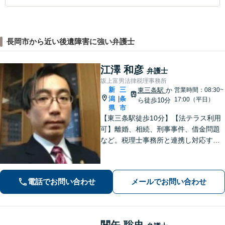
長岡市から近い後遺障害に強い弁護士
江澤 和彦
弁護士
坂上富男法律税理事務所
新
三
東三条駅
か
営業時間：08:30~
潟
条
|
17:00（平日）
ら徒歩10分
県
市
【東三条駅徒歩10分】【法テラス利用
可】離婚、相続、刑事事件、借金問題
など。税理士事務所と連携し対応する
ことも可能です。ご依頼者さまのお悩
みが解決できるよう尽力いたします。
まずはお気軽にご相談ください【休
電話でお問い合わせ
メールでお問い合わせ
日・夜間相談可】
関矢 聡史