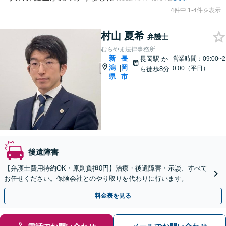
4件中 1-4件を表示
村山 夏希
弁護士
むらやま法律事務所
新
長
長岡駅
か
営業時間：09:00~2
潟
岡
|
0:00（平日）
ら徒歩8分
県
市
後遺障害
【弁護士費用特約OK・原則負担0円】治療・後遺障害・示談、すべて
お任せください。保険会社とのやり取りを代わりに行います。
料金表を見る