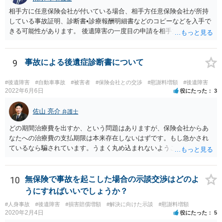
相手方に任意保険会社が付いている場合、相手方任意保険会社が所持
している事故証明、診断書•診療報酬明細書などのコピーなどを入手で
きる可能性があります。 後遺障害の一度目の申請を相手方任意保険会
社を通じて行なっている場合（事前認定）、後遺障害診断書や認定結
果と認定理由書も相手方任意保険会社から入手できる可能性がありま
す。 これらが難しくても、通院していた病院のカルテを取り付けるこ
9
事故による後遺症診断書について
と等で代替が可能な場合もあります。 事故からどの程度期間が経過し
ているがが定かではありませんが、昨年４月から既に１年半年程度経
#後遺障害
#自動車事故
#被害者
#保険会社との交渉
#慰謝料増額
#後遺障害
過しており、時効なども意識しながら対応をしておきたいところで
2022年6月6日
役にたった
3
す。 待っていても事態が打開しない可能性もあるため、依頼の対応が
可能な弁護士に個別に問い合わせ、上記の方法等を参考に進め方を相
佐山 亮介
弁護士
談してみるのが望ましいかもしれません。
どの期間治療費を出すか、という問題はありますが、保険会社からあ
なたへの治療費の支払期限は本来存在しないはずです。もし急かされ
ているなら騙されています。うまく丸め込まれないようご注意下さ
い。 診療内科の費用を払ってもらえるかどうかは絶対の保証はありま
せんが、受診したならば提出すべきです。
10
無保険で事故を起こした場合の示談交渉はどのよ
うにすればいいでしょうか？
#人身事故
#後遺障害
#損害賠償増額
#解決に向けた示談
#慰謝料増額
2020年2月4日
役にたった
5