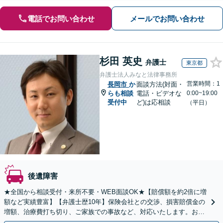
電話でお問い合わせ
メールでお問い合わせ
杉田 英史
弁護士
東京都
弁護士法人みなと法律事務所
営業時間：1
長岡市
か
面談方法(対面・
らも相談
電話・ビデオな
0:00~19:00
受付中
ど)は応相談
（平日）
後遺障害
★全国から相談受付・来所不要・WEB面談OK★【賠償額を約2倍に増
額など実績豊富】【弁護士歴10年】保険会社との交渉、損害賠償金の
増額、治療費打ち切り、ご家族での事故など、対応いたします。お早
めにご相談ください【初回相談・着手金無料】