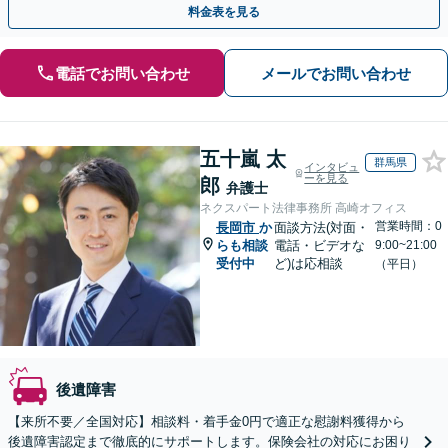
料金表を見る
電話でお問い合わせ
メールでお問い合わせ
五十嵐 太
群馬県
インタビュ
ーを見る
郎
弁護士
ネクスパート法律事務所 高崎オフィス
営業時間：0
長岡市
か
面談方法(対面・
らも相談
電話・ビデオな
9:00~21:00
受付中
ど)は応相談
（平日）
後遺障害
【来所不要／全国対応】相談料・着手金0円で適正な慰謝料獲得から
後遺障害認定まで徹底的にサポートします。保険会社の対応にお困り