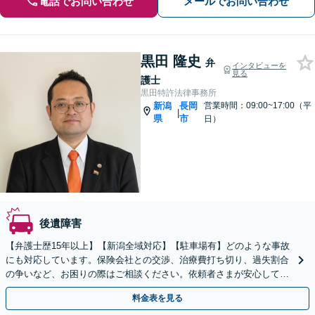
電話でお問い合わせ
メールでお問い合わせ
黒田 隆史
弁
インタビューを
見る
護士
黒田特許法律事務所
新潟
長岡
営業時間：09:00~17:00（平
|
県
市
日）
後遺障害
【弁護士歴15年以上】【新潟全域対応】【駐車場有】どのような事故
にも対応しています。保険会社との交渉、治療費打ち切り、過失割合
の争いなど、お困りの際はご相談ください。依頼者さまが安心して治
療に専念できるよう、迅速かつ丁寧に対応いたします。
料金表を見る