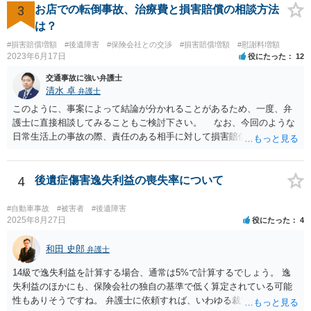
いいかなと思うのですが。 →LAC基準でもそうかもしれませんし、交
3
お店での転倒事故、治療費と損害賠償の相談方法
通事故事案ではより定額の費用としている法律事務所も多いように思
は？
います。費用面も含めて、弁護士さんを検討してみるとよいかもしれ
#損害賠償増額
#後遺障害
#保険会社との交渉
#損害賠償増額
#慰謝料増額
ませんね。 かなり具体的な話も多くなっているので、法律事務所に問
2023年6月17日
役にたった
12
い合わせてみるとよいと思います。
交通事故に強い弁護士
清水 卓
弁護士
このように、事案によって結論が分かれることがあるため、一度、弁
護士に直接相談してみることもご検討下さい。 なお、今回のような
日常生活上の事故の際、責任のある相手に対して損害賠償請求する際
の弁護士費用がご加入の保険から出る特約が付いている場合がありま
す（ご自宅の火災保険や自動車の任意保険等を確認してみて下さい。
加入したつもりがなくても、確認してみたら付いていたということが
4
後遺症傷害逸失利益の喪失率について
ありますので）。
#自動車事故
#被害者
#後遺障害
2025年8月27日
役にたった
4
和田 史郎
弁護士
14級で逸失利益を計算する場合、通常は5%で計算するでしょう。 逸
失利益のほかにも、保険会社の独自の基準で低く算定されている可能
性もありそうですね。 弁護士に依頼すれば、いわゆる裁判基準程度の