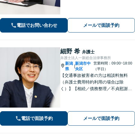
女性からの相談多数あり。相談しやす
い雰囲気を大切にしています【初回面
談無料】【分割払い／後払い相談可】
電話でお問い合わせ
メールで面談予約
細野 希
弁護士
弁護士法人一新総合法律事務所
新潟
新潟市中
営業時間：09:00~18:00
|
県
央区
（平日）
【交通事故被害者の方は相談料無料
（弁護士費用特約利用の場合は除
く）】【相続／債務整理／不貞慰謝料
請求／労災は初回相談無料！】【労
働・雇用／労働災害は事故直後からサ
ポート！】あなたのお話を丁寧に聞
き、気持ちに寄り添いながら法的サポ
電話で面談予約
メールで面談予約
ートをいたします。