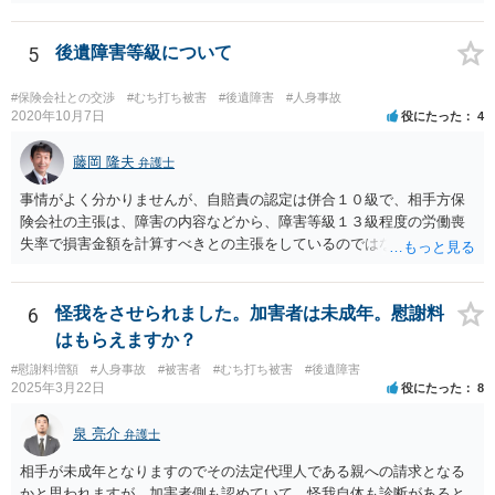
増額が期待できると思います。
5
後遺障害等級について
#保険会社との交渉
#むち打ち被害
#後遺障害
#人身事故
2020年10月7日
役にたった
4
藤岡 隆夫
弁護士
事情がよく分かりませんが、自賠責の認定は併合１０級で、相手方保
険会社の主張は、障害の内容などから、障害等級１３級程度の労働喪
失率で損害金額を計算すべきとの主張をしているのではないでしょう
か。 こちらの弁護士の責任ではなく、相手保険会社の姿勢が原因です
ので、弁護士を交代しても状況は変わらないでしょう。今の弁護士と
十分に打ち合わせをすることが重要だと思います。
6
怪我をさせられました。加害者は未成年。慰謝料
はもらえますか？
#慰謝料増額
#人身事故
#被害者
#むち打ち被害
#後遺障害
2025年3月22日
役にたった
8
泉 亮介
弁護士
相手が未成年となりますのでその法定代理人である親への請求となる
かと思われますが、加害者側も認めていて、怪我自体も診断があると