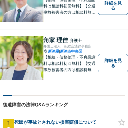
詳細を見
料は相談料初回無料】【交通
る
事故被害者の方は相談料無料
（弁護士費用特約利用の場合
は除く）】気軽に相談してい
ただける弁護士になりたいと
思っています。
角家 理佳
弁護士
弁護士法人一新総合法律事務所
新潟県
新潟市中央区
|
【相続・債務整理・不貞慰謝
詳細を見
料は相談料初回無料】【交通
る
事故被害者の方は相談料無料
（弁護士費用特約利用の場合
は除く）】【土曜相談可】
「しんなら強い」弁護士にな
るため日々研鑽を積んでいま
す
後遺障害の法律Q&Aランキング
1
死因が事故とされない損害賠償について