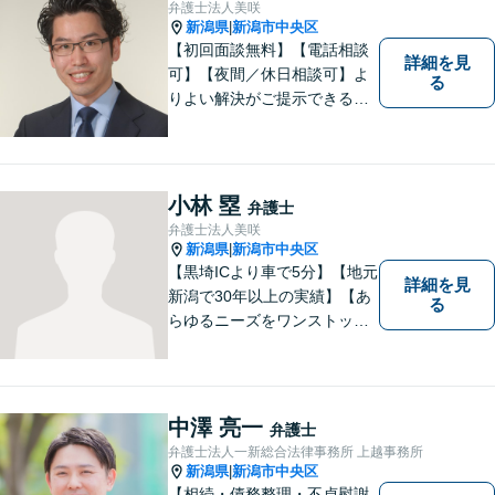
弁護士法人美咲
新潟県
新潟市中央区
|
【初回面談無料】【電話相談
詳細を見
可】【夜間／休日相談可】よ
る
りよい解決がご提示できるよ
う、全力でサポートさせてい
ただきます。お困りの方は、
お気軽にご相談ください。
小林 塁
弁護士
弁護士法人美咲
新潟県
新潟市中央区
|
【黒埼ICより車で5分】【地元
詳細を見
新潟で30年以上の実績】【あ
る
らゆるニーズをワンストップ
でサポート】依頼者の方々の
ご要望をしっかりと聞き、そ
れを実現できるよう、最大限
の努力をいたします。
中澤 亮一
弁護士
弁護士法人一新総合法律事務所 上越事務所
新潟県
新潟市中央区
|
【相続・債務整理・不貞慰謝