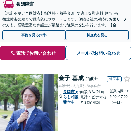
後遺障害
【来所不要／全国対応】相談料・着手金0円で適正な慰謝料獲得から
後遺障害認定まで徹底的にサポートします。保険会社の対応にお困り
の方も、経験豊富な弁護士が最後まで強気の交渉を行います。【全国
13拠点】お気軽にご相談ください。
事例を見る(1件)
料金表を見る
電話でお問い合わせ
メールでお問い合わせ
金子 基成
弁護士
埼玉県
弁護士法人九重法律事務所
営業時間：0
長岡市
か
面談方法(対面・
らも相談
電話・ビデオな
9:00~17:00
受付中
ど)は応相談
（平日）