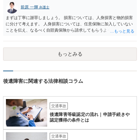
前原 一輝
弁護士
まずは丁寧に謝罪しましょう。 損害については、人身損害と物的損害
に分けて考えます。 人身損害については、任意保険に加入していない
ことを伝え、なるべく自賠責保険から請求してもらうようお願いして
ください。 また、治療については、健康保険を使ってもらうようにお
願いしてください。 物的損害については、請求の根拠を精査する必要
があり、写真や見積書を送ってもらい、請求金額が正当化をちゃんと
もっとみる
チェックする必要があります。 相談者様の資力がどれだけあるのかは
分かりませんが、資力に応じた対応をして行くほかありません。 訴訟
にならないようにするには、被害者の納得するような金額を提示する
しかありません。ご相談者様の誠意が伝わっているかや、 被害者のキ
ャラクターの問題もあるので、どうすればよいのかという正解はあり
後遺障害に関連する法律相談コラム
ません。どのように対応しても、訴訟に持っていく人もいます。 一人
で交渉をすることは相当大変だと思うので、弁護士に面談のうえ、場
合によっては交渉を任せた方がいいかもしれません。
交通事故
後遺障害等級認定の流れ｜申請手続きや
認定獲得の条件とは
交通事故