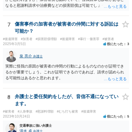
なると慰謝料請求や治療費などの損害賠償は可能でしょう。 整骨院へ
の通院は医師からの指示がない場合は治療に必要な通院と評価されな
い場合が多いです。 また、保険会社から提案される金額は低めに出さ
れることも多いため、その交渉のために弁護士を入れるということも
7
傷害事件の加害者が被害者の仲間に対する訴訟は
考えられるかと思われます。
可能か？
#後遺障害
#加害者
#損害賠償増額
#後遺障害
#暴行・傷害罪
#被害者
2025年3月5日
役にたった
3
泉 亮介
弁護士
実際に怪我の原因が被害者の仲間の行動によるものなのかが証明でき
るかが重要でしょう。これが証明できるのであれば、請求が認められ
る可能性はあるかと思われます。
8
弁護士と委任契約をしたが、音信不通になってい
ます。
#被害者
#人身事故
#慰謝料増額
#むち打ち被害
#後遺障害
2023年10月24日
役にたった
5
交通事故に強い弁護士
清水 卓
弁護士