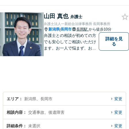
料（弁護士費用特約利用の場
合は除く）】【相続・債務整
山田 真也
理・労災・不貞慰謝料は相談
弁護士
料初回無料】【土曜相談可】
弁護士法人一新総合法律事務所 長岡事務所
新潟県
長岡市
長岡駅
から徒歩10分
|
弁護士との相談が初めての方
詳細を見
でも安心してご相談いただけ
る
ます。お一人で悩まず、お気
軽にご相談ください。【土曜
相談可】【相続・債務整理・
不貞慰謝料は相談料初回無
料】【交通事故被害者の方は
相談料無料（弁護士費用特約
利用の場合は除く）】
エリア
新潟県、長岡市
変更
相談内容
交通事故、後遺障害
変更
詳細条件
未選択
変更