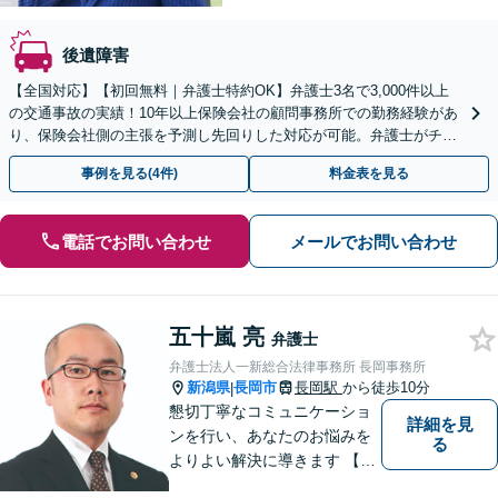
後遺障害
【全国対応】【初回無料｜弁護士特約OK】弁護士3名で3,000件以上
の交通事故の実績！10年以上保険会社の顧問事務所での勤務経験があ
り、保険会社側の主張を予測し先回りした対応が可能。弁護士がチー
ムとなり示談交渉、休業損害、後遺障害等に対応。
事例を見る(4件)
料金表を見る
電話でお問い合わせ
メールでお問い合わせ
五十嵐 亮
弁護士
弁護士法人一新総合法律事務所 長岡事務所
新潟県
長岡市
長岡駅
から徒歩10分
|
懇切丁寧なコミュニケーショ
詳細を見
ンを行い、あなたのお悩みを
る
よりよい解決に導きます 【交
通事故被害者の方は相談料無