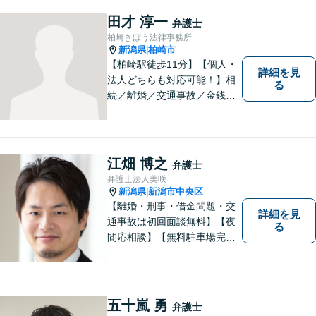
田才 淳一
弁護士
柏崎きぼう法律事務所
新潟県
柏崎市
|
【柏崎駅徒歩11分】【個人・
詳細を見
法人どちらも対応可能！】相
る
続／離婚／交通事故／金銭ト
ラブルなど、お困りごとがあ
ればすぐにご相談ください！
解決方法をわかりやすく説明
し、元の生活に戻っていただ
江畑 博之
弁護士
けるよう尽力します。【地域
弁護士法人美咲
の皆様のお力になりたい】
新潟県
新潟市中央区
|
【離婚・刑事・借金問題・交
詳細を見
通事故は初回面談無料】【夜
る
間応相談】【無料駐車場完
備】明確かつリーズナブルな
料金をご提案。難しい法律用
語も丁寧に解説いたします。
個人の方も法人の方も、お気
五十嵐 勇
弁護士
軽にご相談ください。