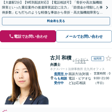
【大森駅2分】【WEB面談対応】【電話相談可】「骨折や高次脳機能
障害といった重症案件の後遺障害認定に注力」「賠償金が増額した事
例多数」むち打ちのような軽微な事故から骨折・高次脳機能障害など
の重症事故まで、事故の規模に関わらず対応いたします
料金表を見る
電話でお問い合わせ
メールでお問い合わせ
古川 和積
福岡県
インタビュ
ーを見る
弁護士
ネクスパート法律事務所 北九州オフィス
営業時間：0
長岡市
か
面談方法(対面・
らも相談
電話・ビデオな
9:00~21:00
受付中
ど)は応相談
（平日）