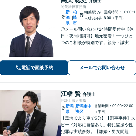
弁護士
関矢法律事務所
新
柏
柏崎駅
か
営業時間：10:00~1
潟
崎
|
8:00（平日）
ら徒歩4分
県
市
◎メール問い合わせ24時間受付中【休
日・夜間相談可】地元密着！一つひと
つのご相談が特別です。親身・誠実な
対応を心がけております。離婚、相
続、刑事事件など、幅広い分野に対
応。まずはご相談ください【柏崎駅4分
電話で面談予約
メールでお問い合わせ
｜近隣駐車場あり｜弁護士歴10年以
上】
江幡 賢
弁護士
弁護士法人美咲
新潟
新潟市中
営業時間：09:00~22:00
|
県
央区
（平日）
【黒埼ICより車で5分】【刑事事件】ス
ピード対応に自信あり。特に盗撮や性
犯罪は実績多数。【離婚・男女問題】