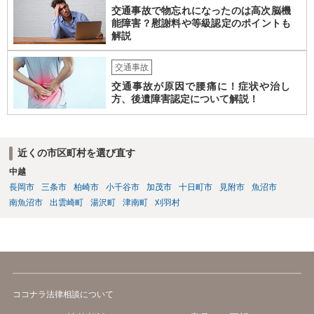
交通事故で物忘れになったのは高次脳機
能障害？慰謝料や等級認定のポイントも
解説
交通事故
交通事故が原因で腰痛に！症状や治し
方、後遺障害認定について解説！
近くの市区町村を選び直す
中越
長岡市
三条市
柏崎市
小千谷市
加茂市
十日町市
見附市
魚沼市
南魚沼市
出雲崎町
湯沢町
津南町
刈羽村
ココナラ法律相談について