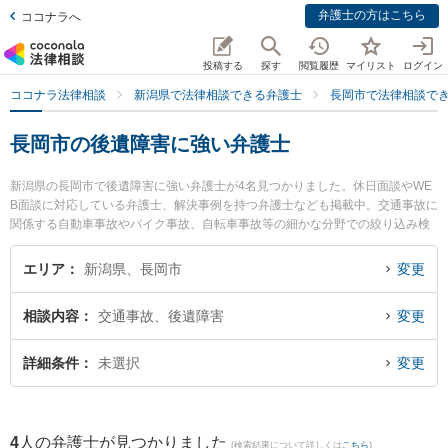
弁護士の方はこちら
ココナラへ
投稿する
探す
閲覧履歴
マイリスト
ログイン
ココナラ法律相談
新潟県で法律相談できる弁護士
長岡市で法律相談で
長岡市の後遺障害に強い弁護士
新潟県の長岡市で後遺障害に強い弁護士が4名見つかりました。休日面談やWE
B面談に対応している弁護士、解決事例を持つ弁護士なども掲載中。交通事故に
関係する自動車事故やバイク事故、自転車事故等の細かな分野での絞り込み検
索もでき便利です。特にむらやま法律事務所の村山 夏希弁護士や黒田特許法律
事務所の黒田 隆史弁護士、弁護士法人一新総合法律事務所 長岡事務所の五十嵐
エリア
新潟県、長岡市
変更
亮弁護士のプロフィール情報や弁護士費用、強みなどが注目されています。
『長岡市で土日や夜間に発生した後遺障害のトラブルを今すぐに弁護士に相談
相談内容
交通事故、後遺障害
変更
したい』『後遺障害のトラブル解決の実績豊富な近くの弁護士を検索したい』
『初回相談無料で後遺障害を法律相談できる長岡市内の弁護士に相談予約した
い』などでお困りの相談者さんにおすすめです。
詳細条件
未選択
変更
4
人の弁護士が見つかりました
(検索結果について詳しくは
こちら
)