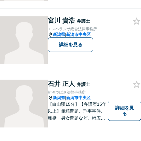
て全力でサポートいたしま
す。難しい専門用語は使わ
宮川 貴浩
ず、わかりやすくご説明しま
弁護士
す。お気軽にご相談ください
エスペランサ総合法律事務所
【子連れ相談可】
新潟県
新潟市中央区
|
詳細を見る
石井 正人
弁護士
新潟つばさ法律事務所
新潟県
新潟市中央区
|
【白山駅15分】【弁護歴15年
詳細を見
以上】相続問題、刑事事件、
る
離婚・男女問題など、幅広い
分野で実績多数！メリット・
デメリットをしっかりご説明
し、納得していただける解決