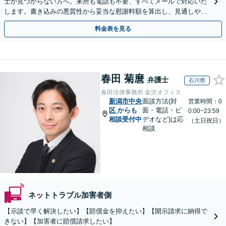
士が見つからない方へ。来所も電話も不要、すべてメールで対応いた
します。書き込みの悪質性から妥当な慰謝料額を算出し、見通しや費
用面のリスクも包み隠さずお伝えしサポートします。
料金表を見る
春田 菊麿
弁護士
石川県
春田法律事務所 金沢オフィス
新潟市中央
面談方法(対
営業時間：0
区
からも
面・電話・ビ
0:00~23:59
相談受付中
デオなど)は応
（土日祝日）
相談
ネットトラブル加害者側
【示談で早く解決したい】【賠償金を抑えたい】【開示請求に納得で
きない】【加害者に賠償請求したい】