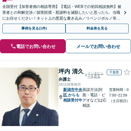
全国受付【加害者側の相談専用】【電話・WEBでの初回相談無料】被
害者との和解交渉／損害賠償・慰謝料を減額したいと思ったら、当職
にお任せください！ネット上の悪質な書き込み／リベンジポルノ等、
代表弁護士が最後まで対応【関東エリア以外の相談も可】
事例を見る(1件)
料金表を見る
電話でお問い合わせ
メールでお問い合わせ
坪内 清久
千葉県
インタビュ
ーを見る
弁護士
Sfil法律事務所
新潟市中央
面談方法(対
営業時間：0
区
からも
面・電話・ビ
7:00~21:59
相談受付中
デオなど)は応
（土日祝日）
相談