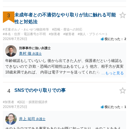
す。相手方から相談者様に対し請求がなされた場合、減額や分割の交
渉が行われ、双方合意に至れば支払が開始され、決裂して相手方が訴
訟提起を選択すれば訴訟の中で解決がなされる流れが通常です。
3
未成年者との不適切なやり取りが法に触れる可能
性と対処法
#児童ポルノ・わいせつ物頒布等
#恐喝・脅迫への対応
#本名・住所・電話番号が不明
#加害者
#被害者
#個人・プライベート
2026年7月26日
役にたった
2
刑事事件に強い弁護士
奥村 徹
弁護士
年齢確認もしていないし 後から出てきた人が、保護者だという確認も
できないので 詐欺・恐喝の可能性はあるでしょう 他方、相手方が真実
18歳未満であれば、 内容は電子マナーを送ってくれたら自慰行為など
の動画を要望通りに撮って送るよと言ったやりとりでした。 自分は動
画の尺は10分ほど、服を着たままで胸を触って欲しい、などの要望を
して、要求された金額(1000円程度)の電子マネーを送信してしまいま
4
SNSでのやり取りでの事
した。 そこから、撮影するまで暇なので顔の雰囲気の写真を交換して
欲しい、住んでいる都道府県と区を教えてと言われたので教えたりと
#加害者
#訴訟・損害賠償請求
言ったやり取りをしていました。 というやりとりは、青少年条例違反
2026年7月25日
役にたった
1
（わいせつ行為）の疑いがあります。18歳未満と知らなくても処罰可
能です。
井上 祐司
弁護士
そのトラウマである事実をあなたが既に知っており、そのことをあえ