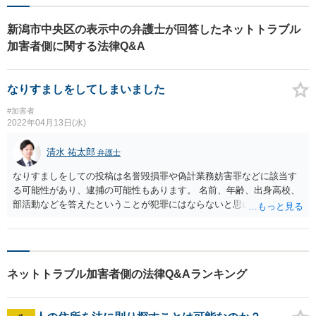
新潟市中央区の表示中の弁護士が回答したネットトラブル
加害者側に関する法律Q&A
なりすましをしてしまいました
#加害者
2022年04月13日(水)
清水 祐太郎
弁護士
なりすましをしての投稿は名誉毀損罪や偽計業務妨害罪などに該当す
る可能性があり、逮捕の可能性もあります。 名前、年齢、出身高校、
部活動などを答えたということが犯罪にはならないと思いますが、プ
ライバシー権の侵害として民事上の損害賠償義務を負うことになるで
しょう。 反省しているのであれば、早めに相手方に謝罪し、示談をす
ることをおすすめします。 自分では直接相手方と話すことが難しいと
いうことであれば、弁護士にご依頼することをお勧めします。
ネットトラブル加害者側の法律Q&Aランキング