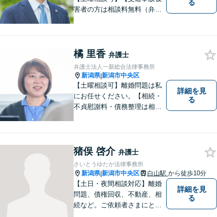
る
害者の方は相談料無料（弁護
士費用特約利用の場合は除
く）】【相続・債務整理・労
災・不貞慰謝料は相談料初回
無料】
橘 里香
弁護士
弁護士法人一新総合法律事務所
新潟県
新潟市中央区
|
【土曜相談可】離婚問題は私
詳細を見
にお任せください。【相続・
る
不貞慰謝料・債務整理は相談
料初回無料】【交通事故被害
者の方は相談料無料（弁護士
費用特約利用の場合は除
く）】
猪俣 啓介
弁護士
さいとうゆたか法律事務所
新潟県
新潟市中央区
白山駅
から徒歩10分
|
【土日・夜間相談対応】離婚
詳細を見
問題、債権回収、不動産、相
る
続など。ご依頼者さまにとっ
てのベストは何かを常に考え