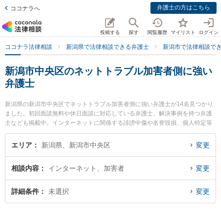
弁護士の方はこちら
ココナラへ
投稿する
探す
閲覧履歴
マイリスト
ログイン
ココナラ法律相談
新潟県で法律相談できる弁護士
新潟市で法律相談で
新潟市中央区のネットトラブル加害者側に強い
弁護士
新潟県の新潟市中央区でネットトラブル加害者側に強い弁護士が14名見つかり
ました。初回面談無料や休日面談に対応している弁護士、解決事例を持つ弁護
士なども掲載中。インターネットに関係する誹謗中傷や名誉毀損、個人特定等
の細かな分野での絞り込み検索もでき便利です。特に虎ノ門法律経済事務所 新
潟支店の牧野 絵里華弁護士やグラディアトル法律事務所 新潟オフィスの清水
エリア
新潟県、新潟市中央区
変更
祐太郎弁護士、弁護士法人リーガル・パートナー法律事務所の上遠野 鉄也弁護
士のプロフィール情報や弁護士費用、強みなどが注目されています。『新潟市
相談内容
インターネット、加害者
変更
中央区で土日や夜間に発生したネットトラブル加害者側のトラブルを今すぐに
弁護士に相談したい』『ネットトラブル加害者側のトラブル解決の実績豊富な
近くの弁護士を検索したい』『初回相談無料でネットトラブル加害者側を法律
詳細条件
未選択
変更
相談できる新潟市中央区内の弁護士に相談予約したい』などでお困りの相談者
さんにおすすめです。