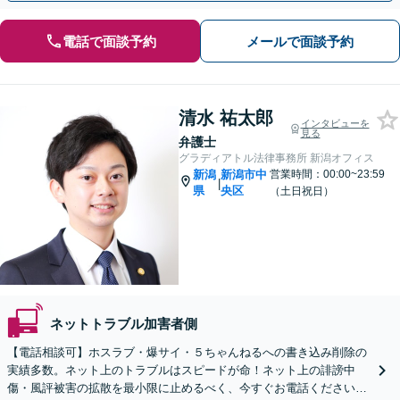
電話で面談予約
メールで面談予約
清水 祐太郎
インタビューを
見る
弁護士
グラディアトル法律事務所 新潟オフィス
新潟
新潟市中
営業時間：00:00~23:59
|
県
央区
（土日祝日）
ネットトラブル加害者側
【電話相談可】ホスラブ・爆サイ・５ちゃんねるへの書き込み削除の
実績多数。ネット上のトラブルはスピードが命！ネット上の誹謗中
傷・風評被害の拡散を最小限に止めるべく、今すぐお電話ください。