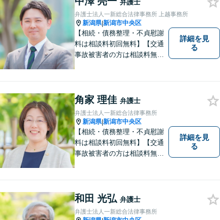
中澤 亮一
弁護士
弁護士法人一新総合法律事務所 上越事務所
新潟県
新潟市中央区
|
【相続・債務整理・不貞慰謝
詳細を見
料は相談料初回無料】【交通
る
事故被害者の方は相談料無料
（弁護士費用特約利用の場合
は除く）】気軽に相談してい
ただける弁護士になりたいと
思っています。
角家 理佳
弁護士
弁護士法人一新総合法律事務所
新潟県
新潟市中央区
|
【相続・債務整理・不貞慰謝
詳細を見
料は相談料初回無料】【交通
る
事故被害者の方は相談料無料
（弁護士費用特約利用の場合
は除く）】【土曜相談可】
「しんなら強い」弁護士にな
るため日々研鑽を積んでいま
和田 光弘
弁護士
す
弁護士法人一新総合法律事務所