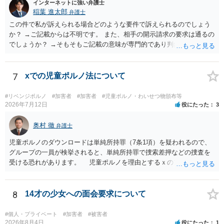
インターネットに強い弁護士
稲葉 進太郎
弁護士
この件で私が訴えられる場合どのような要件で訴えられるのでしょう
か？ →ご記載からは不明です。 また、相手の開示請求の要求は通るの
でしょうか？ →そもそもご記載の意味が専門的であり判然としないも
のと存じます。直接弁護士に、そのゲームの内容をご説明になりなが
らご相談になることをお勧めいたします。
7
xでの児童ポルノ法について
#リベンジポルノ
#加害者
#加害者
#児童ポルノ・わいせつ物頒布等
2026年7月12日
役にたった
3
奥村 徹
弁護士
児童ポルノのダウンロードは単純所持罪（7条1項）を疑われるので、
グループの一員が検挙されると、単純所持罪で捜索差押などの捜査を
受ける恐れがあります。 児童ポルノを理由とするｘのアカウント凍
結は日本警察に通報されることがあって（確率はわかりませんが実例
は珍しくない）、これも捜索差押を受けるおそれがあります
8
14才の少女への面会要求について
#個人・プライベート
#加害者
#被害者
2026年8月4日
役にたった
1