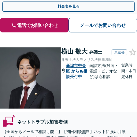
情報削除に向けて全力を尽くします。
料金表を見る
電話でお問い合わせ
メールでお問い合わせ
横山 敬大
弁護士
東京都
弁護士法人モノリス法律事務所
営業時
新潟市中央
面談方法(対面・
区
からも相
電話・ビデオな
間：本日
談受付中
ど)は応相談
定休日
ネットトラブル加害者側
【全国からメールで相談可能！】【初回相談無料】ネットに強い弁護