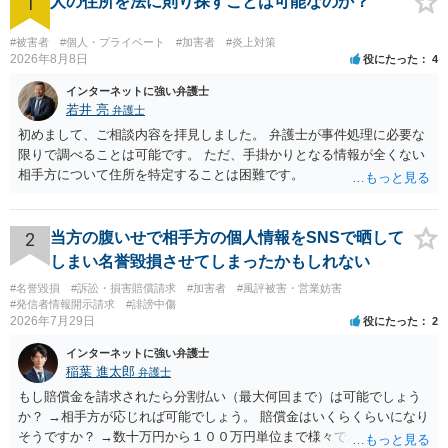
1
人の住所を法に則り探すことは可能なのか？
#被害者
#個人・プライベート
#加害者
#炎上対策
2026年8月8日
役にたった
4
インターネットに強い弁護士
若井 亮
弁護士
初めまして、ご相談内容を拝見しました。 弁護士が事件処理に必要な
限りで調べることは可能です。 ただ、手掛かりとなる情報が全くない
相手方について住所を特定することは困難です。
2
当方の腹いせで相手方の個人情報をSNSで晒して
しまい名誉毀損させてしまったかもしれない
#名誉毀損
#訴訟・損害賠償請求
#加害者
#風評被害・営業妨害
#発信者情報開示請求
#誹謗中傷
2026年7月29日
役にたった
2
インターネットに強い弁護士
稲葉 進太郎
弁護士
もし賠償金を請求されたら分割払い（最大何回まで）は可能でしょう
か？ →相手方が応じれば可能でしょう。 賠償金はいくらくらいになり
そうですか？ →数十万円から１００万円単位まで様々であり、不明で