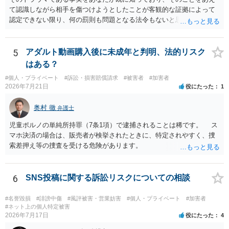
て認識しながら相手を傷つけようとしたことが客観的な証拠によって
認定できない限り、何の罰則も問題となる法令もないと思われます。
5
アダルト動画購入後に未成年と判明、法的リスク
はある？
#個人・プライベート
#訴訟・損害賠償請求
#被害者
#加害者
2026年7月21日
役にたった
1
奥村 徹
弁護士
児童ポルノの単純所持罪（7条1項）で逮捕されることは稀です。 ス
マホ決済の場合は、販売者が検挙されたときに、特定されやすく、捜
索差押え等の捜査を受ける危険があります。
6
SNS投稿に関する訴訟リスクについての相談
#名誉毀損
#誹謗中傷
#風評被害・営業妨害
#個人・プライベート
#加害者
#ネット上の個人特定被害
2026年7月17日
役にたった
4