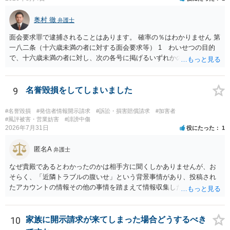
奥村 徹
弁護士
面会要求罪で逮捕されることはあります。 確率の％はわかりません 第
一八二条（十六歳未満の者に対する面会要求等） 1 わいせつの目的
で、十六歳未満の者に対し、次の各号に掲げるいずれかの行為をした
者（当該十六歳未満の者が十三歳以上である場合については、その者
が生まれた日より五年以上前の日に生まれた者に限る。）は、一年以
下の拘禁刑又は五十万円以下の罰金に処する。 一 威迫し、偽計を用
9
名誉毀損をしてしまいました
い又は誘惑して面会を要求すること。 二 拒まれたにもかかわらず、
反復して面会を要求すること。 三 金銭その他の利益を供与し、又は
#名誉毀損
#発信者情報開示請求
#訴訟・損害賠償請求
#加害者
その申込み若しくは約束をして面会を要求すること。 2前項の罪を犯
#風評被害・営業妨害
#誹謗中傷
2026年7月31日
役にたった
1
し、よってわいせつの目的で当該十六歳未満の者と面会をした者は、
二年以下の拘禁刑又は百万円以下の罰金に処する。
匿名A
弁護士
なぜ貴殿であるとわかったのかは相手方に聞くしかありませんが、お
そらく、「近隣トラブルの腹いせ」という背景事情があり、投稿され
たアカウントの情報その他の事情を踏まえて情報収集した結果、この
ような投稿をするのは貴殿しかいないと推測したもので、これに対し
貴殿が投稿した事実を認めてしまったことで「答え合わせ」になって
しまったのではないでしょうか。 相手方の動きについても、相手方次
10
家族に開示請求が来てしまった場合どうするべき
第ですので何とも言えません。公開の場で回答するには情報が乏し