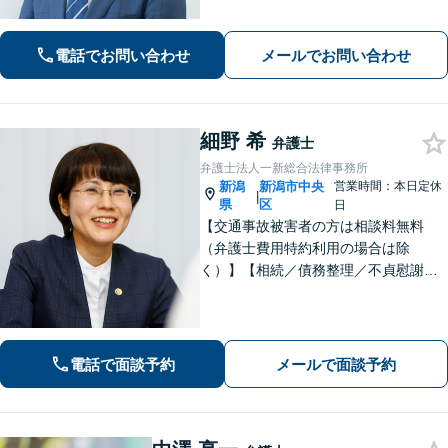
ーです。解決から予防まで企業経営を
支える経営者の参謀としてサポートし
電話でお問い合わせ
メールでお問い合わせ
ます。 お気軽にご相談ください。
細野 希
弁護士
弁護士法人一新総合法律事務所
新潟
新潟市中央
営業時間：本日定休
|
県
区
日
【交通事故被害者の方は相談料無料
（弁護士費用特約利用の場合は除
く）】【相続／債務整理／不貞慰謝料
請求／労災は初回相談無料！】【労
働・雇用／労働災害は事故直後からサ
ポート！】あなたのお話を丁寧に聞
き、気持ちに寄り添いながら法的サポ
電話で面談予約
メールで面談予約
ートをいたします。