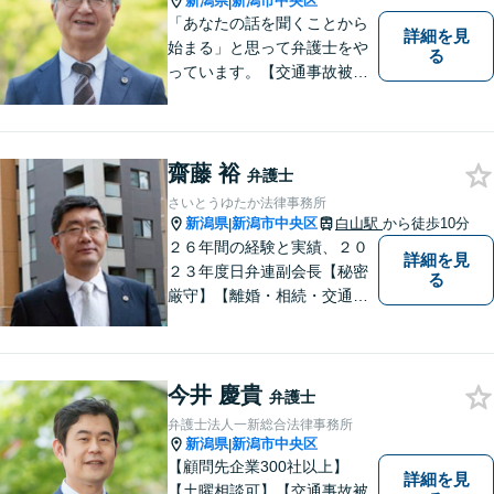
新潟県
新潟市中央区
|
「あなたの話を聞くことから
詳細を見
始まる」と思って弁護士をや
る
っています。【交通事故被害
者の方は相談料無料（弁護士
費用特約利用の場合は除
く）】【相続・債務整理・労
災・不貞慰謝料は相談料初回
齋藤 裕
弁護士
無料】【顧問先企業300社以
さいとうゆたか法律事務所
上】
新潟県
新潟市中央区
白山駅
から徒歩10分
|
２６年間の経験と実績、２０
詳細を見
２３年度日弁連副会長【秘密
る
厳守】【離婚・相続・交通事
故・労働事件は初回相談無
料】【土日相談可能】
今井 慶貴
弁護士
弁護士法人一新総合法律事務所
新潟県
新潟市中央区
|
【顧問先企業300社以上】
詳細を見
【土曜相談可】【交通事故被