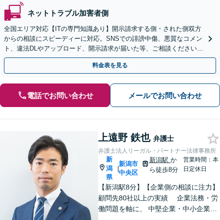
ネットトラブル加害者側
全国エリア対応【ITの専門知識あり】開示請求する側・された側双方
からの相談にスピーディーに対応。SNSでの誹謗中傷、悪質なコメン
ト、違法DLやアップロード、開示請求が届いた等、ご相談ください
【WEB面談OK&解決実績豊富】【千葉中央駅4分】
料金表を見る
電話でお問い合わせ
メールでお問い合わせ
上遠野 鉄也
弁護士
弁護士法人リーガル・パートナー法律事務所
新
新潟駅
か
営業時間：本
新潟市
潟
|
日定休日
ら徒歩8分
中央区
県
【新潟駅8分】【企業側の相談に注力】
顧問先80社以上の実績 企業法務・労
働問題を軸に、 中堅企業・中小企業・
医療機関の経営を支える法的パートナ