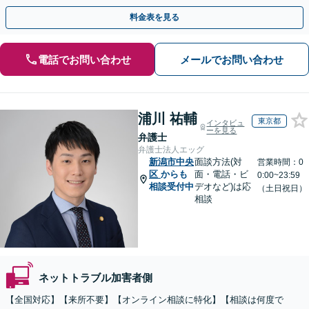
料金表を見る
電話でお問い合わせ
メールでお問い合わせ
浦川 祐輔
東京都
インタビュ
ーを見る
弁護士
弁護士法人エッグ
新潟市中央
面談方法(対
営業時間：0
区
からも
面・電話・ビ
0:00~23:59
相談受付中
デオなど)は応
（土日祝日）
相談
ネットトラブル加害者側
【全国対応】【来所不要】【オンライン相談に特化】【相談は何度で