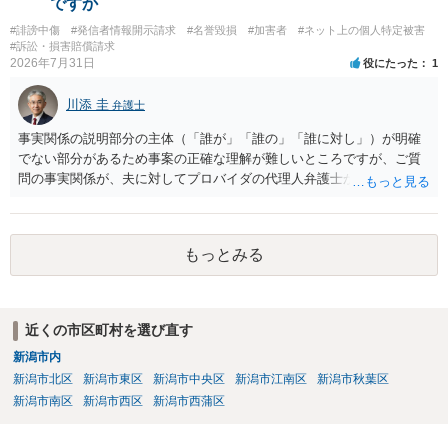
ですか
く、ここで詳細を明らかにすることは事案の特定に繋がってしまうの
#誹謗中傷
#発信者情報開示請求
#名誉毀損
#加害者
#ネット上の個人特定被害
で、弁護士へ直接相談した方がよいです。
#訴訟・損害賠償請求
2026年7月31日
役にたった
1
川添 圭
弁護士
事実関係の説明部分の主体（「誰が」「誰の」「誰に対し」）が明確
でない部分があるため事案の正確な理解が難しいところですが、ご質
問の事実関係が、夫に対してプロバイダの代理人弁護士から発信者情
報開示請求の意見照会が届いたということであれば、いずれは発信者
情報として夫の氏名と住所が開示され、開示請求者（の代理人弁護
士）が、夫に対して内容証明郵便を送ったり訴訟の提起がなされたり
もっとみる
する可能性があるように思われます。この場合は、開示請求者（とあ
る女性？）の代理人弁護士へ、実は投稿者があなたであるという内容
とともに、あなたから連絡することもあり得ます。 夫がクレーム電話
を入れた「相手方の法律事務所」というのがプロバイダの代理人の事
近くの市区町村を選び直す
務所であるのか、それとも開示請求者の代理人の事務所なのかが不明
新潟市内
ですが、もし前者であれば、書類の再送要請にはあまり意味はなく、
一方、後者であるなら、夫を被告として提訴に至る可能性も考える必
新潟市北区
新潟市東区
新潟市中央区
新潟市江南区
新潟市秋葉区
要が出てきます。 あなたと夫との夫婦関係の状況（別居中なのか、夫
新潟市南区
新潟市西区
新潟市西蒲区
婦関係は良好なのか、あなたが夫へ嘘をついたのか等）がよくわから
ないところがあり、実際にどのような対応がベターなのかを正確に検