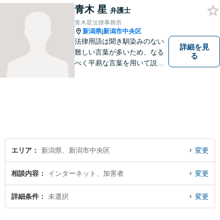
を目指します。まずはお気軽
青木 星
弁護士
にご相談を！【著書多数！】
青木星法律事務所
新潟県
新潟市中央区
|
法律用語は聞き馴染みのない
詳細を見
難しい言葉が多いため、なる
る
べく平易な言葉を用いて説明
をするようにしております。
誰かに悩みを話すだけで心の
中が整理されることもありま
す。 お困りごとがある方は、
ぜひご相談ください。
エリア
新潟県、新潟市中央区
変更
相談内容
インターネット、加害者
変更
詳細条件
未選択
変更