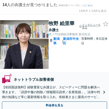
14
人の弁護士が見つかりました
(検索結果について詳しくは
こちら
)
14件中 1-14件を表示
牧野 絵里華
インタビューを
見る
弁護士
虎ノ門法律経済事務所 新潟支店
新潟
新潟市中央
営業時間：本日定休
|
県
区
日
ネットトラブル加害者側
【初回面談無料】経験豊富な弁護士が、スピーディーに問題を解決へ
導きます。「誹謗中傷の削除／情報開示請求／名誉毀損」。法律や判
例の知識など常に最新情報を取り入れ、依頼者さまに最良のサービス
を提供【WEB面談対応】
料金表を見る