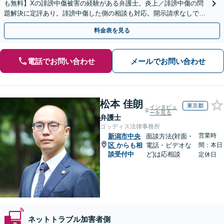
も無料】Xの誹謗中傷被害の経験がある弁護士。炎上／誹謗中傷の問
題解決に定評あり。誹謗中傷した側の相談も対応。開示請求なしで本
人の特定ができる場合もあり。
料金表を見る
電話でお問い合わせ
メールでお問い合わせ
松本 佳朗
東京都
インタビュ
ーを見る
弁護士
ゴッディス法律事務所
営業時
新潟市中央
面談方法(対面・
区
からも相
電話・ビデオな
間：本日
談受付中
ど)は応相談
定休日
ネットトラブル加害者側