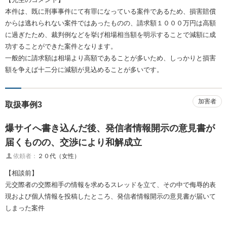
本件は、既に刑事事件にて有罪になっている案件であるため、損害賠償
からは逃れられない案件ではあったものの、請求額１０００万円は高額
に過ぎたため、裁判例などを挙げ相場相当額を明示することで減額に成
功することができた案件となります。
一般的に請求額は相場より高額であることが多いため、しっかりと損害
額を争えば十二分に減額が見込めることが多いです。
加害者
取扱事例3
爆サイへ書き込んだ後、発信者情報開示の意見書が
届くものの、交渉により和解成立
依頼者：
２０代（女性）
【相談前】
元交際者の交際相手の情報を求めるスレッドを立て、その中で侮辱的表
現および個人情報を投稿したところ、発信者情報開示の意見書が届いて
しまった案件