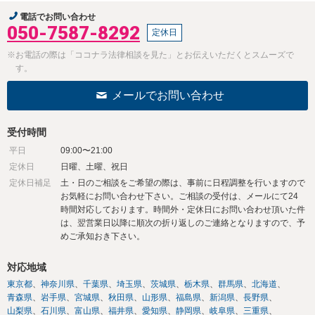
電話でお問い合わせ
050-7587-8292
定休日
※お電話の際は「ココナラ法律相談を見た」とお伝えいただくとスムーズで
す。
メールでお問い合わせ
受付時間
平日
09:00〜21:00
定休日
日曜、土曜、祝日
定休日補足
土・日のご相談をご希望の際は、事前に日程調整を行いますので
お気軽にお問い合わせ下さい。ご相談の受付は、メールにて24
時間対応しております。時間外・定休日にお問い合わせ頂いた件
は、翌営業日以降に順次の折り返しのご連絡となりますので、予
めご承知おき下さい。
対応地域
東京都
神奈川県
千葉県
埼玉県
茨城県
栃木県
群馬県
北海道
青森県
岩手県
宮城県
秋田県
山形県
福島県
新潟県
長野県
山梨県
石川県
富山県
福井県
愛知県
静岡県
岐阜県
三重県