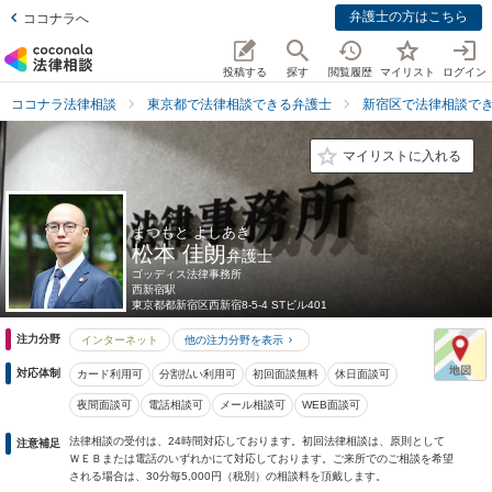
弁護士の方はこちら
ココナラへ
投稿する
探す
閲覧履歴
マイリスト
ログイン
ココナラ法律相談
東京都で法律相談できる弁護士
新宿区で法律相談で
マイリストに入れる
まつもと よしあき
松本 佳朗
弁護士
ゴッディス法律事務所
西新宿駅
東京都
都新宿区西新宿8-5-4 STビル401
注力分野
インターネット
他の注力分野を表示
対応体制
カード利用可
分割払い利用可
初回面談無料
休日面談可
夜間面談可
電話相談可
メール相談可
WEB面談可
法律相談の受付は、24時間対応しております。初回法律相談は、原則として
注意補足
ＷＥＢまたは電話のいずれかにて対応しております。ご来所でのご相談を希望
される場合は、30分毎5,000円（税別）の相談料を頂戴します。