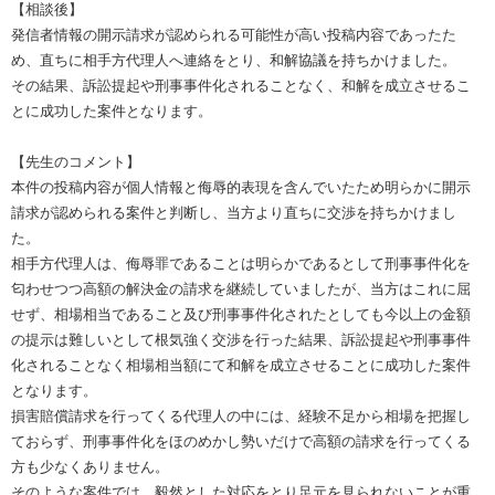
【相談後】
発信者情報の開示請求が認められる可能性が高い投稿内容であったた
め、直ちに相手方代理人へ連絡をとり、和解協議を持ちかけました。
その結果、訴訟提起や刑事事件化されることなく、和解を成立させるこ
とに成功した案件となります。
【先生のコメント】
本件の投稿内容が個人情報と侮辱的表現を含んでいたため明らかに開示
請求が認められる案件と判断し、当方より直ちに交渉を持ちかけまし
た。
相手方代理人は、侮辱罪であることは明らかであるとして刑事事件化を
匂わせつつ高額の解決金の請求を継続していましたが、当方はこれに屈
せず、相場相当であること及び刑事事件化されたとしても今以上の金額
の提示は難しいとして根気強く交渉を行った結果、訴訟提起や刑事事件
化されることなく相場相当額にて和解を成立させることに成功した案件
となります。
損害賠償請求を行ってくる代理人の中には、経験不足から相場を把握し
ておらず、刑事事件化をほのめかし勢いだけで高額の請求を行ってくる
方も少なくありません。
そのような案件では、毅然とした対応をとり足元を見られないことが重