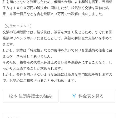
件を満たさないと判断したため、低額の金額による和解を提案。当初相
手方は１０００万円の解決金に固執したが、根気強く交渉を重ねた結
果、弁護士費用などを含む総額５０万円での和解に成功しました。
【先生のコメント】
交渉の初期段階では、請求側は、被害を大きく見せるため、すぐに名誉
棄損やリベンジポルノに当たるとして、高額の解決金の支払いを求めて
きます。
しかし、実際は「特定性」などの要件を欠いており名誉感情の侵害に留
まるケースも珍しくありません。
そのため、被害者の代理人弁護士の言い分を鵜呑みにすることなく、し
っかりと反論することが求められます。
しかし、要件を満たさないような反論には高度な専門知識を有しますの
で、お早めにご相談されることをお勧めします。
￥
松本 佳朗弁護士の強み
料金表を見る