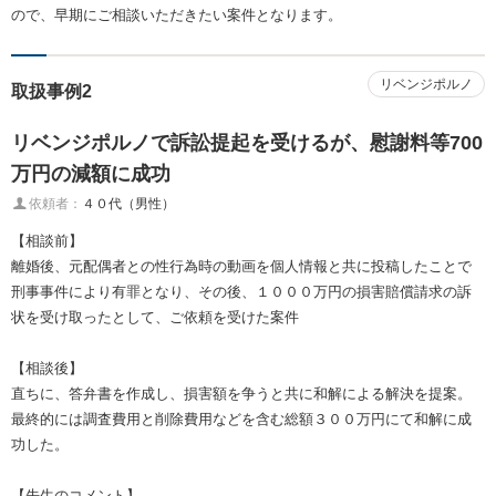
ので、早期にご相談いただきたい案件となります。
リベンジポルノ
取扱事例2
リベンジポルノで訴訟提起を受けるが、慰謝料等700
万円の減額に成功
依頼者：
４０代（男性）
【相談前】
離婚後、元配偶者との性行為時の動画を個人情報と共に投稿したことで
刑事事件により有罪となり、その後、１０００万円の損害賠償請求の訴
状を受け取ったとして、ご依頼を受けた案件
【相談後】
直ちに、答弁書を作成し、損害額を争うと共に和解による解決を提案。
最終的には調査費用と削除費用などを含む総額３００万円にて和解に成
功した。
【先生のコメント】