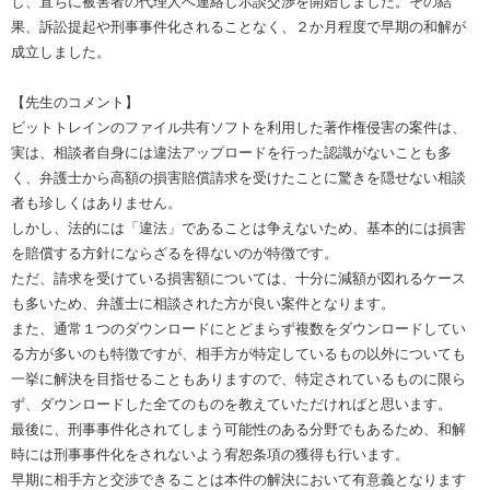
し、直ちに被害者の代理人へ連絡し示談交渉を開始しました。その結
果、訴訟提起や刑事事件化されることなく、２か月程度で早期の和解が
成立しました。
【先生のコメント】
ビットトレインのファイル共有ソフトを利用した著作権侵害の案件は、
実は、相談者自身には違法アップロードを行った認識がないことも多
く、弁護士から高額の損害賠償請求を受けたことに驚きを隠せない相談
者も珍しくはありません。
しかし、法的には「違法」であることは争えないため、基本的には損害
を賠償する方針にならざるを得ないのが特徴です。
ただ、請求を受けている損害額については、十分に減額が図れるケース
も多いため、弁護士に相談された方が良い案件となります。
また、通常１つのダウンロードにとどまらず複数をダウンロードしてい
る方が多いのも特徴ですが、相手方が特定しているもの以外についても
一挙に解決を目指せることもありますので、特定されているものに限ら
ず、ダウンロードした全てのものを教えていただければと思います。
最後に、刑事事件化されてしまう可能性のある分野でもあるため、和解
時には刑事事件化をされないよう宥恕条項の獲得も行います。
早期に相手方と交渉できることは本件の解決において有意義となります