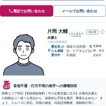
電話でお問い合わせ
メールでお問い合わせ
片岡 大輔
東京都
インタビュ
ーを見る
弁護士
片岡法律事務所
営業時
厚木市
か
面談方法(対面・電
らも相談
話・ビデオなど)は
間：本日
受付中
応相談
定休日
音信不通・行方不明の相手への債権回収
関東エリア対応【初回相談無料｜中小企業支援に注力】企業内弁護士
の経験あり！様々な視点から、効果的な手段を選択。事業を止めない
よう、スムーズに対応。対面の催促、内容証明郵便、強制執行等に精