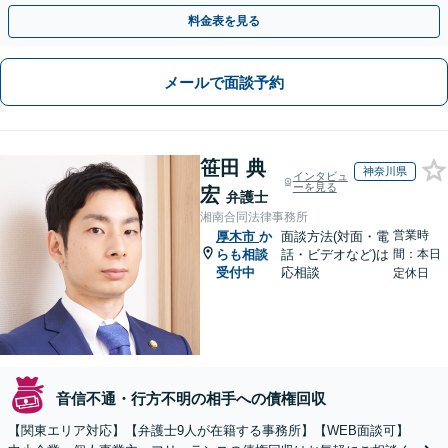
通。お困りの方はすぐにご相談を【オンライン面談◎】
料金表を見る
メールで面談予約
笹田 典
神奈川県
インタビュ
ーを見る
宏
弁護士
湘南合同法律事務所
営業時
厚木市
か
面談方法(対面・電
らも相談
話・ビデオなど)は
間：本日
受付中
応相談
定休日
音信不通・行方不明の相手への債権回収
【関東エリア対応】【弁護士9人が在籍する事務所】【WEB面談可】