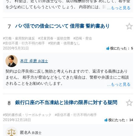
う。 料金は、近くの弁護士なら、成功報酬部分を多 めにして、着手金
を少なめにしてもらうといいで しょう。 内容的には、回収見込みがあ
るかどうかですね。
7
パパ活での借金について 借用書 誓約書あり
#労働・雇用契約違反
#児童買春・援助交際
#恐喝・脅迫
#音信不通・行方不明の相手
#契約書・借用書なし
2020年5月31日
役にたった
5
本庄 卓磨
弁護士
契約は公序良俗に反し無効と考えられますので、返済する義務はあり
ません。 相手方が脅迫などをしてきた場合は、警察や弁護士にご相談
されることをお勧めいたします。
8
銀行口座の不当凍結と法律の限界に対する疑問
#契約書作成・リーガルチェック
#音信不通・行方不明の相手
2019年12月18日
役にたった
14
匿名A
弁護士