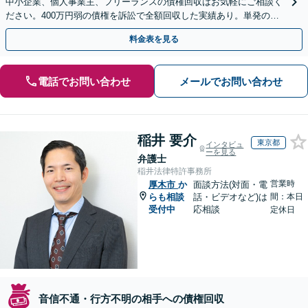
中小企業、個人事業主、フリーランスの債権回収はお気軽にご相談く
ださい。400万円弱の債権を訴訟で全額回収した実績あり。単発のご
依頼から、顧問契約まで対応しております
料金表を見る
電話でお問い合わせ
メールでお問い合わせ
稲井 要介
東京都
インタビュ
ーを見る
弁護士
稲井法律特許事務所
営業時
厚木市
か
面談方法(対面・電
らも相談
話・ビデオなど)は
間：本日
受付中
応相談
定休日
音信不通・行方不明の相手への債権回収