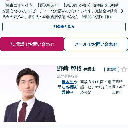
【関東エリア対応】【電話相談可】【WEB面談対応】債権回収は初動
が肝心なので、スピーディーな対応を心がけています。売掛金や請負
代金の未払い、取引先への損害賠償請求など、企業間の債権回収に幅
広く対応「フリーランスの報酬未払いもご相談ください」
料金表を見る
電話でお問い合わせ
メールでお問い合わせ
野﨑 智裕
弁護士
東京都
法律事務所碧
営業時
厚木市
か
面談方法(対面・電
らも相談
話・ビデオなど)は
間：本日
受付中
応相談
定休日