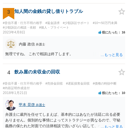
です。 彼の住所については住民票上の住所であれば調査することは可
能です。 弁護士に依頼した際の費用にいては現在弁護士費用が自由化
3
知人間の金銭の貸し借りトラブル
されており法律事務所によって異なりますので、あくまで目安となり
ますが、交渉を依頼すると①着手金が請求額×8％or10万円の高い方、
#音信不通・行方不明の相手
#返金請求
#少額訴訟サポート
#10〜50万円未満
②成功報酬が16％、③実費というところでしょうか。法律事務所によ
#少額訴訟の相談・依頼
#個人・プライベート
2023年4月8日
役にたった
16
っては別途日当を請求するところもあると思います。 勝訴の見込みや
回収の見込み、私にご依頼いただいた場合の費用については、詳細を
内藤 政信
お伺いできればお伝えさせていただきますので、宜しければ、個別に
弁護士
ご連絡頂けますと幸いです。 宜しくお願い致します。
無理ですね。 これで相談は終了します。
4
飲み屋の未収金の回収
#音信不通・行方不明の相手
#売掛金回収
#遅延損害金回収
#債権の時効中断
#内容証明作成送付
2018年1月21日
役にたった
10
甲本 晃啓
弁護士
弁護士に裁判を任せてしまえば、基本的にはあなたが法廷に出る必要
ありません。個別的な事情によってストラテジーが異なるので、守秘
義務の保たれた対面での法律相談で洗いざらい話して、ベストな方法