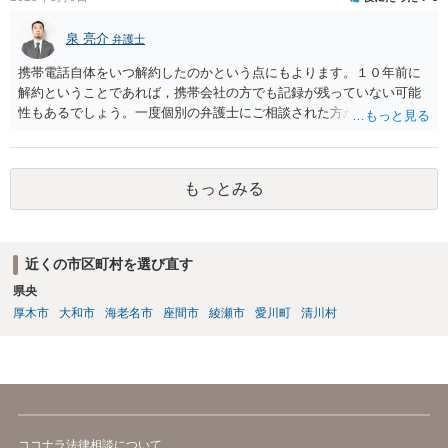
泉 亮介
弁護士
携帯電話自体をいつ解約したのかという点にもよります。１０年前に
解約ということであれば，携帯会社の方でも記録が残っていない可能
性もあるでしょう。一度個別の弁護士にご相談された方が良いかと思
われます。
もっとみる
近くの市区町村を選び直す
県央
厚木市
大和市
海老名市
座間市
綾瀬市
愛川町
清川村
ココナラ法律相談について