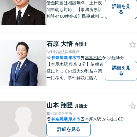
借金問題は相談無料、土日夜
詳細を見
間早朝も対応。【事務所累計
る
相談4400件突破】民事裁判／
家事調停・審判／債務整理／
法人破産／相続／不貞トラブ
ル／離婚／男女問題
石原 大悟
弁護士
AYU総合法律事務所
神奈川県
厚木市
本厚木駅
から徒歩5分
|
【本厚木駅 徒歩３分】依頼者
詳細を見
様にとっての最大の利益を第
る
一に考え、事件解決に臨んで
おります。神奈川県央地域に
根差し、みなさまから選ばれ
るべき県内Ｎｏ１の法律事務
山本 翔登
所を目指しております。
弁護士
相州法律事務所
神奈川県
厚木市
本厚木駅
から徒歩6分
|
詳細を見る