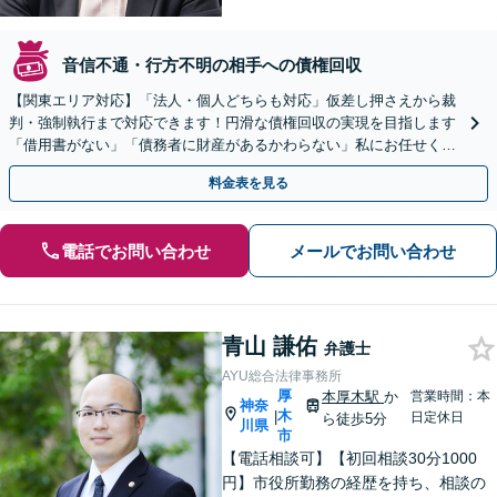
音信不通・行方不明の相手への債権回収
【関東エリア対応】「法人・個人どちらも対応」仮差し押さえから裁
判・強制執行まで対応できます！円滑な債権回収の実現を目指します
「借用書がない」「債務者に財産があるかわらない」私にお任せくだ
さい！【分割払いあり】【休日・夜間相談可】
料金表を見る
電話でお問い合わせ
メールでお問い合わせ
青山 謙佑
弁護士
AYU総合法律事務所
厚
本厚木駅
か
営業時間：本
神奈
木
|
日定休日
ら徒歩5分
川県
市
【電話相談可】【初回相談30分1000
円】市役所勤務の経歴を持ち、相談の