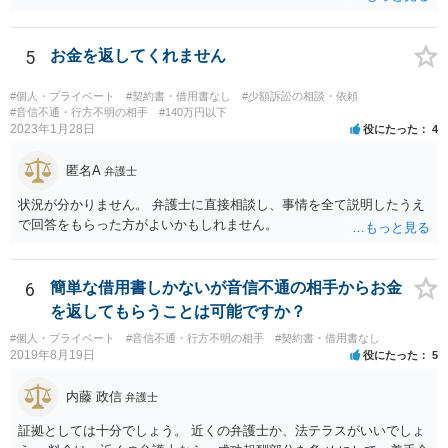
を検討してもらってください。
5
お金を返してくれません
#個人・プライベート
#契約書・借用書なし
#少額訴訟の相談・依頼
#音信不通・行方不明の相手
#140万円以下
2023年1月28日
役にたった
4
匿名A
弁護士
状況が分かりません。 弁護士に直接相談し、事情を全て説明したうえ
で回答をもらった方がよいかもしれません。
6
簡単な借用書しかないが音信不通の相手からお金
を返してもらうことは可能ですか？
#個人・プライベート
#音信不通・行方不明の相手
#契約書・借用書なし
2019年8月19日
役にたった
5
内藤 政信
弁護士
証拠としては十分でしょう。 近くの弁護士か、法テラスがいいでしょ