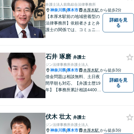
動産｜相続｜借金問題
弁護士法人前島綜合法律事務所
神奈川県
厚木市
本厚木駅
から徒歩2分
|
【本厚木駅前の地域密着型の
詳細を見
法律事務所】依頼者さまと弁
る
護士の関係では、コミュニケ
ーションの取りやすさを重
視！早期解決のためにまずは
ご相談ください。【電話・WE
石井 琢磨
B面談可】【本厚木駅1分】
弁護士
ジン法律事務所弁護士法人
神奈川県
厚木市
本厚木駅
から徒歩3分
|
借金問題は相談無料、土日夜
詳細を見
間早朝も対応。【弁護士歴19
る
年】【事務所累計相談4400件
突破】民事裁判／家事調停・
審判／債務整理／法人破産／
相続／不貞トラブル／離婚／
伏木 壮太
男女問題
弁護士
ジン法律事務所弁護士法人
神奈川県
厚木市
本厚木駅
から徒歩3分
|