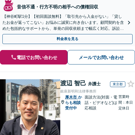
音信不通・行方不明の相手への債権回収
【神谷町駅1分】【初回面談無料】「取引先から入金がない」「貸し
たお金が返ってこない」お悩みに誠実に向き合います。顧問契約を含
めた包括的なサポートから、単発の回収依頼まで幅広く対応。訴訟や
交渉で、権利を守るために尽力【夜間相談可】
料金表を見る
電話でお問い合わせ
メールでお問い合わせ
渡辺 智己
弁護士
東京都
銀座新明和法律事務所
営業時
厚木市
か
面談方法(対面・電
らも相談
話・ビデオなど)は
間：本日
受付中
応相談
定休日