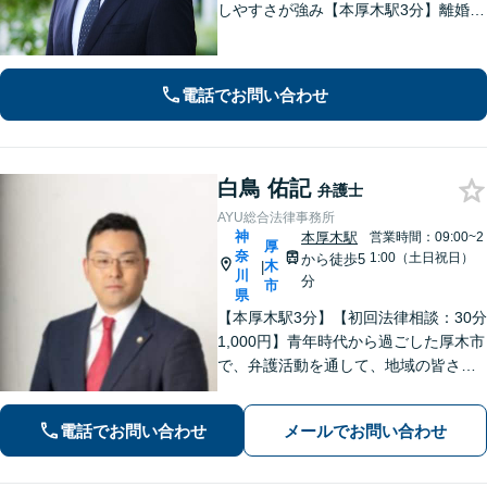
しやすさが強み【本厚木駅3分】離婚・
男女問題、相続・遺言、刑事事件、債
権回収など幅広く対応。面談の際に
は、傾聴と共感を大切にしています。
電話でお問い合わせ
一人で抱え込まずにご連絡ください。
白鳥 佑記
弁護士
AYU総合法律事務所
神
本厚木駅
営業時間：09:00~2
厚
奈
1:00（土日祝日）
から徒歩5
木
|
川
分
市
県
【本厚木駅3分】【初回法律相談：30分
1,000円】青年時代から過ごした厚木市
で、弁護活動を通して、地域の皆さま
のお役に立ちたい。企業法務・不動
産・インターネット問題など幅広い分
電話でお問い合わせ
メールでお問い合わせ
野に対応可能です。【休日・夜間対
応】