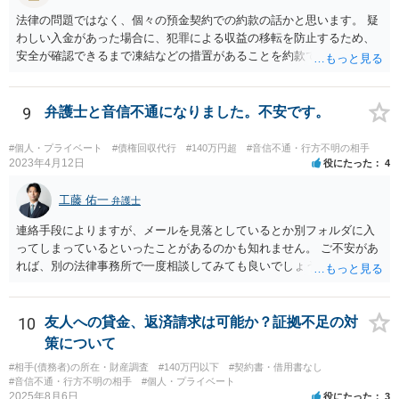
法律の問題ではなく、個々の預金契約での約款の話かと思います。 疑
わしい入金があった場合に、犯罪による収益の移転を防止するため、
安全が確認できるまで凍結などの措置があることを約款で定めている
のではないかと考えられます。もし約款があるなら、これに同意して
口座を開設している以上、応じざるを得ません。 銀行に根拠を確認し
てみるとよいでしょう。
9
弁護士と音信不通になりました。不安です。
#個人・プライベート
#債権回収代行
#140万円超
#音信不通・行方不明の相手
2023年4月12日
役にたった
4
工藤 佑一
弁護士
連絡手段によりますが、メールを見落としているとか別フォルダに入
ってしまっているといったことがあるのかも知れません。 ご不安があ
れば、別の法律事務所で一度相談してみても良いでしょう。
10
友人への貸金、返済請求は可能か？証拠不足の対
策について
#相手(債務者)の所在・財産調査
#140万円以下
#契約書・借用書なし
#音信不通・行方不明の相手
#個人・プライベート
2025年8月6日
役にたった
3