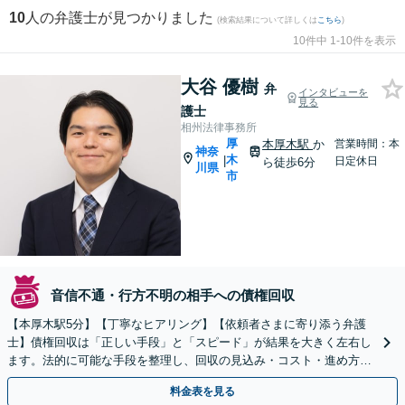
10
人の弁護士が見つかりました
(検索結果について詳しくは
こちら
)
10件中 1-10件を表示
大谷 優樹
弁
インタビューを
見る
護士
相州法律事務所
厚
本厚木駅
か
営業時間：本
神奈
木
|
日定休日
ら徒歩6分
川県
市
音信不通・行方不明の相手への債権回収
【本厚木駅5分】【丁寧なヒアリング】【依頼者さまに寄り添う弁護
士】債権回収は「正しい手段」と「スピード」が結果を大きく左右し
ます。法的に可能な手段を整理し、回収の見込み・コスト・進め方を
わかりやすくご説明します。まずはご相談ください。
料金表を見る