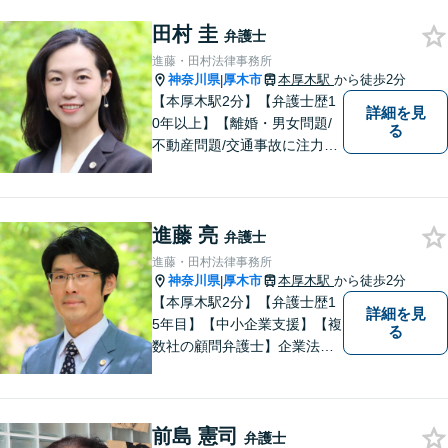
田村 圭
弁護士
進藤・田村法律事務所
神奈川県
厚木市
本厚木駅
から徒歩2分
|
【本厚木駅2分】【弁護士歴1
詳細を見
0年以上】【離婚・男女問題/
る
不動産問題/交通事故に注力】
わかりやすい説明と迅速・誠
実対応を心がけています。最
善の解決策をご提供できるよ
進藤 亮
う、全力でサポートします。
弁護士
進藤・田村法律事務所
神奈川県
厚木市
本厚木駅
から徒歩2分
|
【本厚木駅2分】【弁護士歴1
詳細を見
5年目】【中小企業支援】【複
る
数社の顧問弁護士】企業法
務…会社法｜契約法務｜企業
間紛争｜会社訴訟｜労務紛争
｜債権回収｜法人破産 || 一
前島 憲司
般民事…交通事故｜労働｜不
弁護士