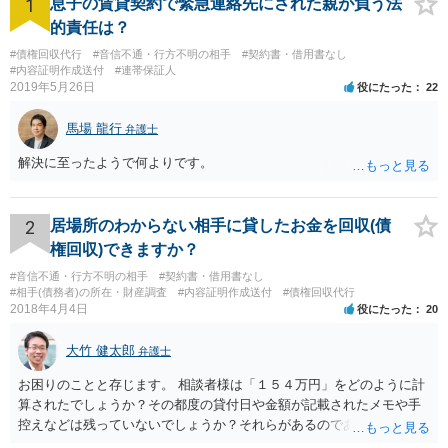
1
息子の賃貸契約で緊急連絡先にされた親が負う法
的責任は？
#債権回収代行
#音信不通・行方不明の相手
#契約書・借用書なし
#内容証明作成送付
#連帯保証人
2019年5月26日
役にたった
22
馬場 龍行
弁護士
解決に至ったようで何よりです。
2
居場所のわからない相手に貸したお金を回収(債
権回収)できますか？
#音信不通・行方不明の相手
#契約書・借用書なし
#相手(債務者)の所在・財産調査
#内容証明作成送付
#債権回収代行
2018年4月4日
役にたった
20
大竹 健太郎
弁護士
お困りのことと存じます。 相談者様は「１５４万円」をどのように計
算されたでしょうか？その都度の貸付日や金額が記載されたメモや手
控えなどは残っていないでしょうか？それらがあるのであればメール
と共に証拠として用いることが可能です。メールについては内容次第