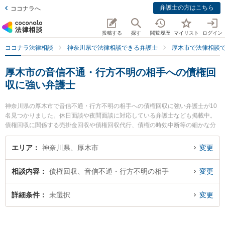
弁護士の方はこちら
ココナラへ
投稿する
探す
閲覧履歴
マイリスト
ログイン
ココナラ法律相談
神奈川県で法律相談できる弁護士
厚木市で法律相談
厚木市の音信不通・行方不明の相手への債権回
収に強い弁護士
神奈川県の厚木市で音信不通・行方不明の相手への債権回収に強い弁護士が10
名見つかりました。休日面談や夜間面談に対応している弁護士なども掲載中。
債権回収に関係する売掛金回収や債権回収代行、債権の時効中断等の細かな分
野での絞り込み検索もでき便利です。特に相州法律事務所の大谷 優樹弁護士や
AYU総合法律事務所の青山 謙佑弁護士、AYU総合法律事務所の白鳥 佑記弁護士
エリア
神奈川県、厚木市
変更
のプロフィール情報や弁護士費用、強みなどが注目されています。『厚木市で
土日や夜間に発生した音信不通・行方不明の相手への債権回収のトラブルを今
相談内容
債権回収、音信不通・行方不明の相手
変更
すぐに弁護士に相談したい』『音信不通・行方不明の相手への債権回収のトラ
ブル解決の実績豊富な近くの弁護士を検索したい』『初回相談無料で音信不
通・行方不明の相手への債権回収を法律相談できる厚木市内の弁護士に相談予
詳細条件
未選択
変更
約したい』などでお困りの相談者さんにおすすめです。