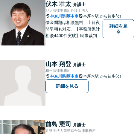
男女問題
伏木 壮太
弁護士
ジン法律事務所弁護士法人
神奈川県
厚木市
本厚木駅
から徒歩3分
|
借金問題は相談無料、土日夜
詳細を見
間早朝も対応。【事務所累計
る
相談4400件突破】民事裁判／
家事調停・審判／債務整理／
法人破産／相続／不貞トラブ
ル／離婚／男女問題
山本 翔登
弁護士
相州法律事務所
神奈川県
厚木市
本厚木駅
から徒歩6分
|
詳細を見る
前島 憲司
弁護士
弁護士法人前島綜合法律事務所