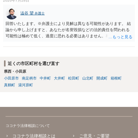
2026年7月28日
澁谷 望
弁護士
回答いたします。※弁護士により見解は異なる可能性があります。 結
論から申し上げますと、あなたが名誉毀損などの法的責任を問われる
可能性は極めて低く、過度に恐れる必要はありません。相手の行為こ
そが恐喝や脅迫にあたる悪質な手口です。相手がブロックしてきたの
は警察の介入を恐れて逃げた可能性が高いと考えられます。 今後の具
体的な対応は以下の通りです。 ・相手の要求は無視する（1対1のやり
取りで「詐欺か」と聞いただけで名誉毀損は成立しません） ・マイナ
近くの市区町村を選び直す
ンバー総合フリーダイヤルへ連絡し、カードの一時停止と再発行手続
県西・小田原
きを行う ・万が一に備え、会社には「個人情報を悪用されたトラブル
小田原市
南足柄市
中井町
大井町
松田町
山北町
開成町
箱根町
に巻き込まれた」と事前伝えておく すでに警察へ相談済みとのことで
すので、今後別のアカウントから連絡が来ても一切応じず、警察へ追
真鶴町
湯河原町
加の報告を行ってください。
ココナラ法律相談について
ココナラ法律相談とは
ご意見・ご要望