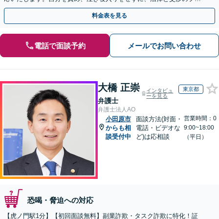
にまずはご相談ください。【表参道駅から徒歩3分】
料金表を見る
電話で面談予約
メールでお問い合わせ
大橋 正崇
東京都
インタビュ
ーを見る
弁護士
弁護士法人AO
営業時間：0
小田原市
面談方法(対面・
からも相
電話・ビデオな
9:00~18:00
談受付中
ど)は応相談
（平日）
恐喝・脅迫への対応
【虎ノ門駅1分】【初回面談無料】副業詐欺・タスク詐欺に特化！証