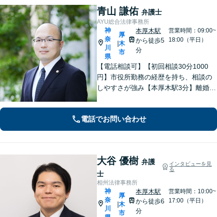
青山 謙佑
弁護士
AYU総合法律事務所
神
本厚木駅
営業時間：09:00~
厚
奈
18:00（平日）
から徒歩5
木
|
川
分
市
県
【電話相談可】【初回相談30分1000
円】市役所勤務の経歴を持ち、相談の
しやすさが強み【本厚木駅3分】離婚・
男女問題、相続・遺言、刑事事件、債
権回収など幅広く対応。面談の際に
電話でお問い合わせ
は、傾聴と共感を大切にしています。
一人で抱え込まずにご連絡ください。
大谷 優樹
弁護
インタビューを見
る
士
相州法律事務所
神
本厚木駅
営業時間：10:00~
厚
奈
17:00（平日）
から徒歩6
木
|
川
分
市