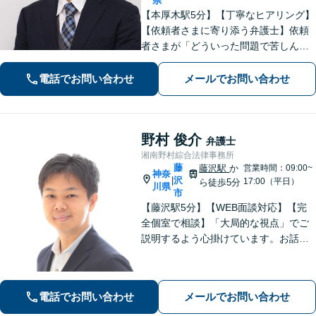
県
【本厚木駅5分】【丁寧なヒアリング】
【依頼者さまに寄り添う弁護士】依頼
者さまが「どういった問題で苦しんで
いるのか」「最終的にどのような未来
を望んでいるのか」を丁寧に伺い、最
電話でお問い合わせ
メールでお問い合わせ
善の解決策をご提案します。お気軽に
ご相談ください。【休日・夜間対応】
野村 俊介
弁護士
湘南野村綜合法律事務所
藤
藤沢駅
か
営業時間：09:00~
神奈
沢
|
17:00（平日）
ら徒歩5分
川県
市
【藤沢駅5分】【WEB面談対応】【完
全個室で相談】「大局的な視点」でご
説明するよう心掛けています。お話を
うかがった上で、当該案件に即した事
件の進め方をご提案いたします。「一
般社団法人の代表者を経験した弁護
電話でお問い合わせ
メールでお問い合わせ
士」「AIを活用した効率的な契約書レ
ビュー」