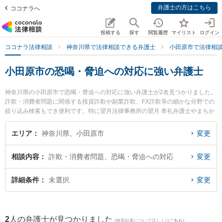
弁護士の方はこちら
ココナラへ
投稿する
探す
閲覧履歴
マイリスト
ログイン
ココナラ法律相談
神奈川県で法律相談できる弁護士
小田原市で法律相
小田原市の恐喝・脅迫への対応に強い弁護士
神奈川県の小田原市で恐喝・脅迫への対応に強い弁護士が2名見つかりました。
詐欺・消費者問題に関係する投資詐欺や副業詐欺、FX詐欺等の細かな分野での
絞り込み検索もでき便利です。特に望月法律事務所の望月 孝礼弁護士やまちか
ど法律事務所の井田 治子弁護士のプロフィール情報や弁護士費用、強みなどが
注目されています。『小田原市で土日や夜間に発生した恐喝・脅迫への対応の
エリア
神奈川県、小田原市
変更
トラブルを今すぐに弁護士に相談したい』『恐喝・脅迫への対応のトラブル解
決の実績豊富な近くの弁護士を検索したい』『初回相談無料で恐喝・脅迫への
相談内容
詐欺・消費者問題、恐喝・脅迫への対応
変更
対応を法律相談できる小田原市内の弁護士に相談予約したい』などでお困りの
相談者さんにおすすめです。
詳細条件
未選択
変更
2
人の弁護士が見つかりました
(検索結果について詳しくは
こちら
)