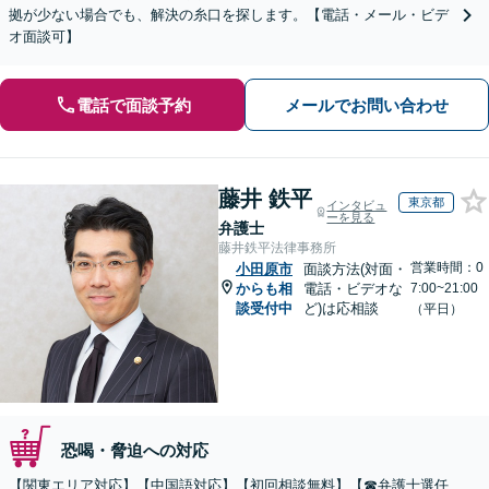
拠が少ない場合でも、解決の糸口を探します。【電話・メール・ビデ
オ面談可】
電話で面談予約
メールでお問い合わせ
藤井 鉄平
東京都
インタビュ
ーを見る
弁護士
藤井鉄平法律事務所
営業時間：0
小田原市
面談方法(対面・
からも相
電話・ビデオな
7:00~21:00
談受付中
ど)は応相談
（平日）
恐喝・脅迫への対応
【関東エリア対応】【中国語対応】【初回相談無料】【☎︎弁護士選任