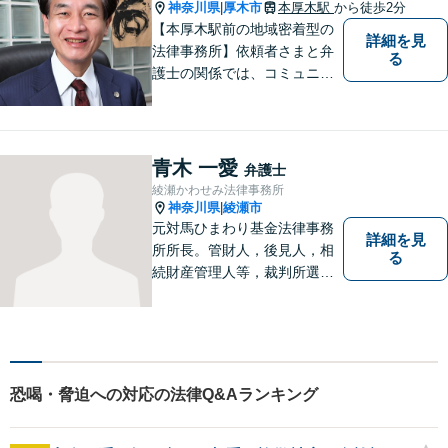
神奈川県
厚木市
本厚木駅
から徒歩2分
|
【本厚木駅前の地域密着型の
詳細を見
法律事務所】依頼者さまと弁
る
護士の関係では、コミュニケ
ーションの取りやすさを重
視！早期解決のためにまずは
ご相談ください。【電話・WE
B面談可】【本厚木駅1分】
青木 一愛
弁護士
綾瀬かわせみ法律事務所
神奈川県
綾瀬市
|
元対馬ひまわり基金法律事務
詳細を見
所所長。管財人，後見人，相
る
続財産管理人等，裁判所選任
事件の実績も豊富です。
恐喝・脅迫への対応の法律Q&Aランキング