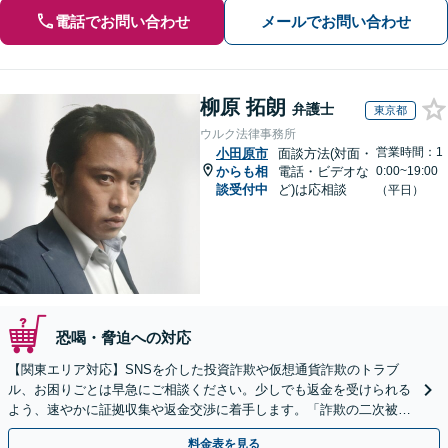
電話でお問い合わせ
メールでお問い合わせ
柳原 拓朗
弁護士
東京都
ウルク法律事務所
営業時間：1
小田原市
面談方法(対面・
からも相
電話・ビデオな
0:00~19:00
談受付中
ど)は応相談
（平日）
恐喝・脅迫への対応
【関東エリア対応】SNSを介した投資詐欺や仮想通貨詐欺のトラブ
ル、お困りごとは早急にご相談ください。少しでも返金を受けられる
よう、速やかに証拠収集や返金交渉に着手します。「詐欺の二次被
害」のご相談も対応します【初回相談無料】【Web相談可】
料金表を見る