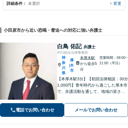
詳細条件
未選択
変更
小田原市から近い恐喝・脅迫への対応に強い弁護士
白鳥 佑記
弁護士
AYU総合法律事務所
神
本厚木駅
営業時間：09:00~
厚
奈
21:00（平日）
から徒歩5
木
|
川
分
市
県
【本厚木駅3分】【初回法律相談：30分
1,000円】青年時代から過ごした厚木市
で、弁護活動を通して、地域の皆さま
のお役に立ちたい。企業法務・不動
産・インターネット問題など幅広い分
電話でお問い合わせ
メールでお問い合わせ
野に対応可能です。【休日・夜間対
応】