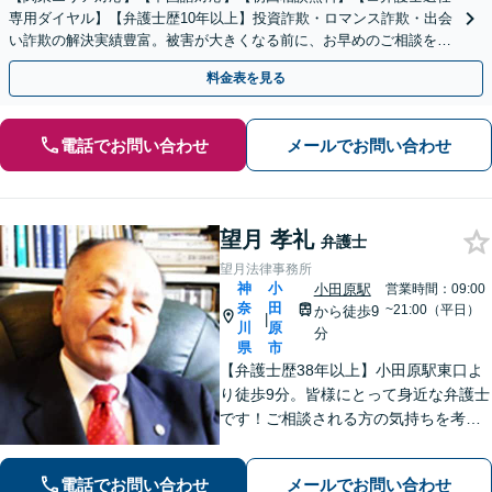
専用ダイヤル】【弁護士歴10年以上】投資詐欺・ロマンス詐欺・出会
い詐欺の解決実績豊富。被害が大きくなる前に、お早めのご相談を。
セカンドオピニオン・オンラインの対応も可能
料金表を見る
電話でお問い合わせ
メールでお問い合わせ
望月 孝礼
弁護士
望月法律事務所
神
小
小田原駅
営業時間：09:00
奈
田
~21:00（平日）
から徒歩9
|
川
原
分
県
市
【弁護士歴38年以上】小田原駅東口よ
り徒歩9分。皆様にとって身近な弁護士
です！ご相談される方の気持ちを考え
ながら、問題を解決していきます。そ
して頼んで良かったと思われる、そう
電話でお問い合わせ
メールでお問い合わせ
いう弁護士でいようと日々努めていま