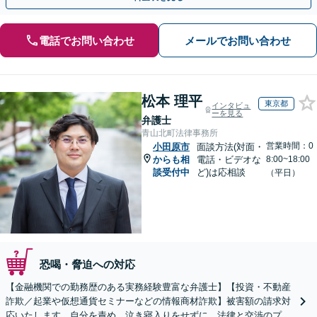
電話でお問い合わせ
メールでお問い合わせ
松本 理平
東京都
インタビュ
ーを見る
弁護士
青山北町法律事務所
営業時間：0
小田原市
面談方法(対面・
からも相
電話・ビデオな
8:00~18:00
談受付中
ど)は応相談
（平日）
恐喝・脅迫への対応
【金融機関での勤務歴のある実務経験豊富な弁護士】【投資・不動産
詐欺／起業や仮想通貨セミナーなどの情報商材詐欺】被害額の請求対
応いたします。自分を責め、泣き寝入りをせずに、法律と交渉のプロ