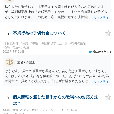
私立大学に進学している実子は１８歳を超え成人済みと思われます
が、裁判所実務上は「未成熟子」すなわち、まだ自活は難しい子ども
として扱われます。このため一応、実親に対する扶養料請求として法
律的には成り立つ可能性があります。 ただし、実子と同居する元配偶
者宛に養育費を支払っており、当該養育費は実子の進学費用の趣旨も
一部含まれています。また、私立大学進学について貴殿が了解したわ
5
不貞行為の手切れ金について
けではないという事情も存在します。 こうした場合には、支払を拒ん
だとしても学費の請求が裁判所によって強制される可能性は低いとい
#不倫慰謝料
#裁判
#中絶
#慰謝料請求したい側
#婚外の妊娠
えます。 以上整理したとおり、貴殿の事情を説明し支払えないと実子
#恐喝・脅迫への対応
2026年7月21日
役にたった
3
に伝えるのが良い対処法と思います。
匿名A
弁護士
そうです。 第一の被害者が奥さんで、あなたは加害者なんですから。
現在は、2人で不法行為を積極的にやった、あげくにその共同不法行為
者同士で、揉めてる状況です。 知らずに騙されたならともか
く・・・。 それでも経緯を考えれば多少は、その男よりは同情できる
というだけですから。
6
個人情報を渡した相手からの恐喝への対応方法
は？
#恐喝・脅迫への対応
#個人・プライベート
#10万円未満