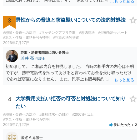
18歳未満であれば、 内容は電子マナーを送ってくれたら自慰行為など
の動画を要望通りに撮って送るよと言ったやりとりでした。 自分は動
画の尺は10分ほど、服を着たままで胸を触って欲しい、などの要望を
して、要求された金額(1000円程度)の電子マネーを送信してしまいま
3
男性からの脅迫と窃盗疑いについての法的対処法
した。 そこから、撮影するまで暇なので顔の雰囲気の写真を交換して
欲しい、住んでいる都道府県と区を教えてと言われたので教えたりと
#恐喝・脅迫への対応
#マッチングアプリ詐欺
#悪徳商法
#少額訴訟サポート
言ったやり取りをしていました。 というやりとりは、青少年条例違反
#本名・住所・電話番号が不明
#詐欺の法的措置
2026年7月27日
（わいせつ行為）の疑いがあります。18歳未満と知らなくても処罰可
能です。
詐欺・消費者問題に強い弁護士
若井 亮
弁護士
初めまして。 ご相談内容を拝見しました。 当時の相手方の内心は不明
ですが、携帯電話代を払ってあげると言われてお金を受け取っただけ
であれば窃盗になりません。 また、民事上も贈与契約に該当すると思
われるところ、返済の義務はありません。 これ以上のやり取りをせ
ず、可能であればブロックをするようにしてください。 ご不安であれ
ば、最寄りの警察署に相談をしても良いかもしれません。 以上、ご参
4
大学費用支払い拒否の可否と対処法について知り
考になれば幸いです。
たい
#恐喝・脅迫への対応
#高額請求への対応
#200万円以上
#本名・住所・電話番号が判明
2026年7月22日
役にたった
2
匿名A
弁護士