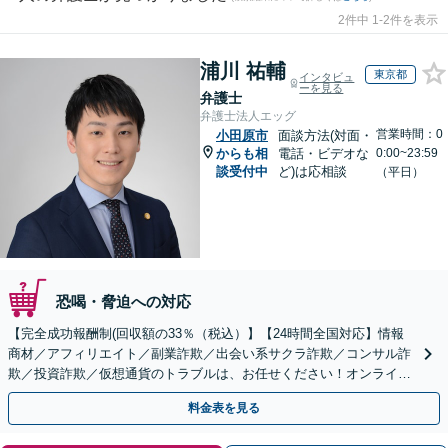
2件中 1-2件を表示
浦川 祐輔
東京都
インタビュ
ーを見る
弁護士
弁護士法人エッグ
営業時間：0
小田原市
面談方法(対面・
からも相
電話・ビデオな
0:00~23:59
談受付中
ど)は応相談
（平日）
恐喝・脅迫への対応
【完全成功報酬制(回収額の33％（税込）】【24時間全国対応】情報
商材／アフィリエイト／副業詐欺／出会い系サクラ詐欺／コンサル詐
欺／投資詐欺／仮想通貨のトラブルは、お任せください！オンライン
のみで解決も可能！
料金表を見る