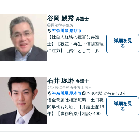
谷岡 親秀
弁護士
谷岡法律事務所
神奈川県
秦野市
|
【社会人経験の豊富な弁護
詳細を見
士】【破産・再生・債務整理
る
に注力】元僧侶として、多く
の方々のお悩みに寄り添って
まいりました。「皆様が抱え
る法律問題のより良い解決策
は何か」を常に考え、アドバ
石井 琢磨
弁護士
イスをいたします！
ジン法律事務所弁護士法人
神奈川県
厚木市
本厚木駅
から徒歩3分
|
借金問題は相談無料、土日夜
詳細を見
間早朝も対応。【弁護士歴19
る
年】【事務所累計相談4400件
突破】民事裁判／家事調停・
審判／債務整理／法人破産／
相続／不貞トラブル／離婚／