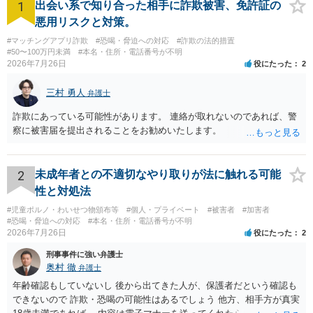
1
出会い系で知り合った相手に詐欺被害、免許証の
悪用リスクと対策。
#マッチングアプリ詐欺
#恐喝・脅迫への対応
#詐欺の法的措置
#50〜100万円未満
#本名・住所・電話番号が不明
2026年7月26日
役にたった
2
三村 勇人
弁護士
詐欺にあっている可能性があります。 連絡が取れないのであれば、警
察に被害届を提出されることをお勧めいたします。
2
未成年者との不適切なやり取りが法に触れる可能
性と対処法
#児童ポルノ・わいせつ物頒布等
#個人・プライベート
#被害者
#加害者
#恐喝・脅迫への対応
#本名・住所・電話番号が不明
2026年7月26日
役にたった
2
刑事事件に強い弁護士
奥村 徹
弁護士
年齢確認もしていないし 後から出てきた人が、保護者だという確認も
できないので 詐欺・恐喝の可能性はあるでしょう 他方、相手方が真実