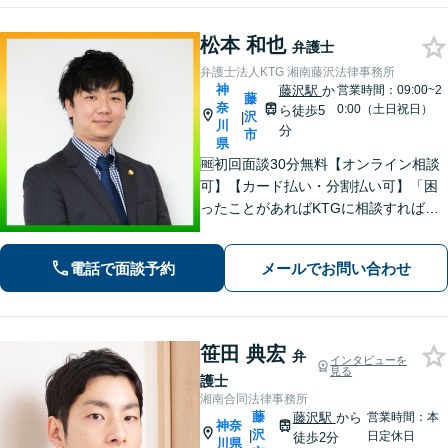
松本 和也
弁護士
弁護士法人KTG 湘南藤沢法律事務所
神
藤沢駅
か
営業時間：09:00~2
藤
奈
0:00（土日祝日）
ら徒歩5
沢
|
川
分
市
県
🆓初回面談30分無料【オンライン相談
可】【カード払い・分割払い可】「困
ったことがあればKTGに相談すれば安
心」と思っていただけるような、ワン
ストップサービスを提供しています。
電話で面談予約
メールでお問い合わせ
お気軽にご相談ください。
笹田 典宏
弁
インタビューを
見る
護士
湘南合同法律事務所
藤
藤沢駅
から
営業時間：本
神奈
沢
|
日定休日
徒歩2分
川県