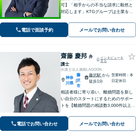
可】「相手からの不当な請求に毅然と
対応します」KTGグループは士業を中
心とした専門家集団です。ワンストッ
プ対応で迅速な解決を目指します。ま
電話で面談予約
メールでお問い合わせ
ずはお気軽にご相談ください【カード
払い・分割払い可】
齋藤 慶邦
弁
インタビューを
見る
護士
弁護士法人湘南LAGOON
藤
藤沢駅
から
営業時間：本
神奈
沢
|
日定休日
徒歩1分
川県
市
相談者様に寄り添い、離婚問題を新し
い自分のスタートにするためのサポー
トを【離婚問題の相談数3,000件以上】
離婚原因の有無、親権、養育費、財産
分与、慰謝料請求、国際離婚など幅広
電話でお問い合わせ
メールでお問い合わせ
い離婚問題に対応【オンライン面談O
K】【夜間・休日相談可】