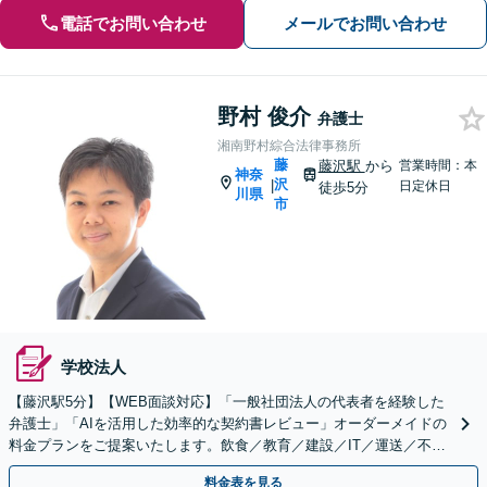
電話でお問い合わせ
メールでお問い合わせ
野村 俊介
弁護士
湘南野村綜合法律事務所
藤
藤沢駅
から
営業時間：本
神奈
沢
|
日定休日
徒歩5分
川県
市
学校法人
【藤沢駅5分】【WEB面談対応】「一般社団法人の代表者を経験した
弁護士」「AIを活用した効率的な契約書レビュー」オーダーメイドの
料金プランをご提案いたします。飲食／教育／建設／IT／運送／不動
産／メーカー／社会福祉法人など幅広い業界に対応
料金表を見る