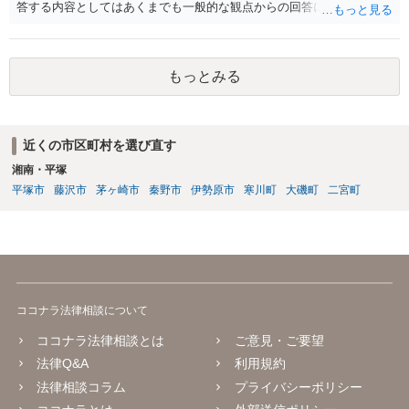
答する内容としてはあくまでも一般的な観点からの回答になります
が、 全体的な方向性でいえば、 ・提供するサービスの中心を「日本語
授業・言語コーチング」と明確に位置付け、サーフィンや農業体験、
工場見学等のアクティビティは、旅行商品ではなく授業に付随した無
もっとみる
償の交流・学習機会として整理すること。 ・宿泊・交通・レンタカー
等の契約主体および支払は常にクライアント本人と事業者の間で完結
させ、日本語講師は予約手続や支払の代理・媒介・取次・窓口を担わ
ないこと。 ・利用規約・免責条項では、①講師は旅行業者ではなく運
近くの市区町村を選び直す
送・宿泊等のサービス提供者とは独立した立場であること、②参加者
湘南・平塚
の移動・アクティビティ参加は自己の判断と責任によること、③講師
の故意・重大な過失を除く範囲で事故等についての責任を限定するこ
平塚市
藤沢市
茅ヶ崎市
秦野市
伊勢原市
寒川町
大磯町
二宮町
とを明示すること。 この辺りは意識して書類等を作成された方がよろ
しいかと思います。 公開の場で個別具体的な内容に従って回答するの
にも限界がありますので、資料などを持参の上、弁護士の相談される
ことをお勧めします。
ココナラ法律相談について
ココナラ法律相談とは
ご意見・ご要望
法律Q&A
利用規約
法律相談コラム
プライバシーポリシー