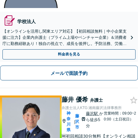
学校法人
【オンラインを活用し関東エリア対応】【初回相談無料｜中小企業支
援に注力】企業内弁護士（プライム上場やベンチャー企業）＆消費者
庁に勤務経験あり！独自の視点で、成長を後押し。予防法務、労働問
題、債権回収、コンプラ、会社設立・事業再編等幅広く対応
料金表を見る
メールで面談予約
藤井 優希
弁護士
弁護士法人KTG 湘南藤沢法律事務所
神
藤沢駅
か
営業時間：09:00~2
藤
奈
0:00（土日祝日）
ら徒歩5
沢
|
川
分
市
県
🆓初回相談30分無料【オンライン相談