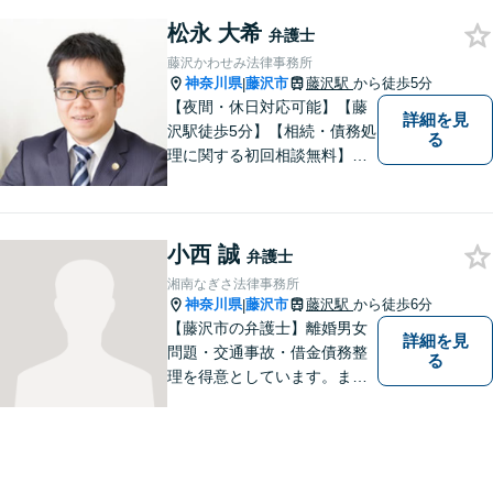
ていただけるような、ワンス
松永 大希
トップサービスを提供してい
弁護士
ます。【WEB相談可】【カー
藤沢かわせみ法律事務所
ド払い・分割払い可】
神奈川県
藤沢市
藤沢駅
から徒歩5分
|
【夜間・休日対応可能】【藤
詳細を見
沢駅徒歩5分】【相続・債務処
る
理に関する初回相談無料】お
客様一人一人に最適な解決方
法を一緒に考えます。お気軽
にご相談ください。
小西 誠
弁護士
湘南なぎさ法律事務所
神奈川県
藤沢市
藤沢駅
から徒歩6分
|
【藤沢市の弁護士】離婚男女
詳細を見
問題・交通事故・借金債務整
る
理を得意としています。ま
た、事業所勤務経験があり、
労働者の立場からのアドバイ
スができます。ぜひ一度ご相
談ください。