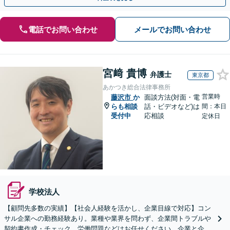
電話でお問い合わせ
メールでお問い合わせ
宮﨑 貴博
弁護士
東京都
あかつき総合法律事務所
営業時
藤沢市
か
面談方法(対面・電
らも相談
話・ビデオなど)は
間：本日
受付中
応相談
定休日
学校法人
【顧問先多数の実績】【社会人経験を活かし、企業目線で対応】コン
サル企業への勤務経験あり。業種や業界を問わず、企業間トラブルや
契約書作成・チェック、労働問題などはお任せください。企業と企業