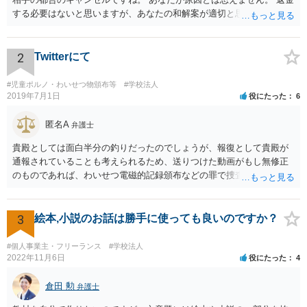
する必要はないと思いますが、あなたの和解案が適切と思います。
2
Twitterにて
#児童ポルノ・わいせつ物頒布等
#学校法人
2019年7月1日
役にたった
6
匿名A
弁護士
貴殿としては面白半分の釣りだったのでしょうが、報復として貴殿が
通報されていることも考えられるため、送りつけた動画がもし無修正
のものであれば、わいせつ電磁的記録頒布などの罪で捜査の対象にな
ることもあり得るでしょう。逮捕まではされなくとも、ある日突然警
察が自宅に来て、パソコンの中身を見られたり事情聴取を受けたりす
る可能性はゼロとは言えません。このようなことが繰り返されないこ
3
絵本,小説のお話は勝手に使っても良いのですか？
とを望みます。 まあ警察もこのような軽微な事案まではなかなか手が
回らないと思いますが。 それと、動画についてＫ高校の名前が挙がっ
#個人事業主・フリーランス
#学校法人
ていますが、学校名を特定する根拠が不明でデマの可能性がある場
2022年11月6日
役にたった
4
合、その高校名を拡散する行為は不適切と思われます。私学の場合、
学校法人の名誉を毀損したとして損害賠償を求められる可能性も否定
倉田 勲
弁護士
できません。