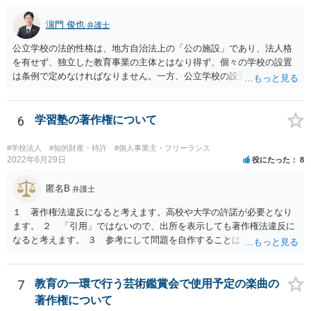
書館独自の読書推進活動であり、該当例のいずれにも当たりません。
したがって、本件展示は「授業の過程」要件を満たさず、３５条によ
濵門 俊也
弁護士
る適法化はできないと考えられます。 ただし、繰り返しになります
が、ご相談のケースのような事案が裁判沙汰になることが現実的には
公立学校の法的性格は、地方自治法上の「公の施設」であり、法人格
ほぼないため、今後も裁判例が積み重なる可能性がきわめて低く、ど
を有せず、独立した教育事業の主体とはなり得ず、個々の学校の設置
ちらの解釈が正しいのかについて司法の判断が下されることがないも
は条例で定めなければなりません。一方、公立学校の設置者である地
のと思われます。
方公共団体は地方自治法上「法人とする。」と規定され、法律上の権
利義務の主体となる法人格を有し、教育事業の主体となっています。
ちなみに、公立学校は教育行政組織上の取扱いとしては「教育機関」
6
学習塾の著作権について
であり、校舎・校地等は地方自治法上「行政財産」とされています。
#学校法人
#知的財産・特許
#個人事業主・フリーランス
2022年6月29日
役にたった
8
匿名B
弁護士
１ 著作権法違反になると考えます。高校や大学の許諾が必要となり
ます。 ２ 「引用」ではないので、出所を表示しても著作権法違反に
なると考えます。 ３ 参考にして問題を自作することは違法とならな
いと考えますが、例だけだと何とも判断しかねます ４ トリミングし
たとしてもそのまま貼り付けると著作権法違反となる可能性が高いで
す。 市販の問題集を購入して、それを解かせることは問題ないです
7
教育の一環で行う芸術鑑賞会で使用予定の楽曲の
が、複製となると「私的複製」とはならないので著作権法上問題とな
著作権について
ると思います。 いちど著作権取り扱っている弁護士にご相談いただい