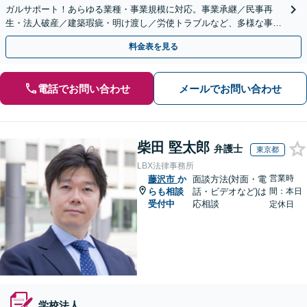
ガルサポート！あらゆる業種・事業規模に対応。事業承継／民事再
生・法人破産／建築瑕疵・明け渡し／労使トラブルなど、多様な事案
に精通。顧問契約の実績多数【市ケ谷駅2分】【電話相談可】
料金表を見る
電話でお問い合わせ
メールでお問い合わせ
柴田 堅太郎
弁護士
東京都
LBX法律事務所
営業時
藤沢市
か
面談方法(対面・電
らも相談
話・ビデオなど)は
間：本日
受付中
応相談
定休日
学校法人