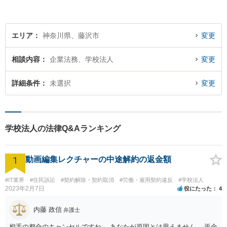
エリア
神奈川県、藤沢市
変更
相談内容
企業法務、学校法人
変更
詳細条件
未選択
変更
学校法人の法律Q&Aランキング
1
動画編集レクチャーの中途解約の返金額
#IT業界
#住民訴訟
#契約解除・契約取消
#労働・雇用契約違反
#学校法人
2023年2月7日
役にたった
4
内藤 政信
弁護士
相手の都合のキャンセルですね。 あなたが原因とは思えません。 返金