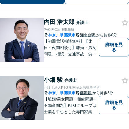
談ください。
内田 浩太郎
弁護士
PACIFIC法律事務所
神奈川県
藤沢市
湘南台駅
から徒歩0分
|
【初回電話相談無料】【休
詳細を見
日・夜間相談可】離婚・男女
る
問題、相続、交通事故、労働
問題、不動産、刑事事件、企
業法務など幅広い分野のご相
談に対応しております。ご相
小畑 駿
談者様の想いや立場を丁寧に
弁護士
くみ取り、最善の解決を目指
弁護士法人KTG 湘南藤沢法律事務所
して参ります。【湘南台駅0
神奈川県
藤沢市
藤沢駅
から徒歩5分
|
分】
【離婚/男女問題・相続問題・
詳細を見
不動産問題】KTGグループは
る
士業を中心とした専門家集団
です。「困ったことがあればK
TGに相談すれば安心」と思っ