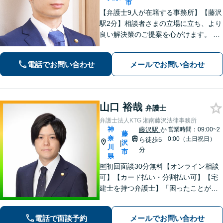
市
【弁護士9人が在籍する事務所】【藤沢
駅2分】相談者さまの立場に立ち、より
良い解決策のご提案を心がけます。 刑
事事件、離婚・男女問題 、相続・遺
言、 労働・雇用、 企業法務など幅広く
電話でお問い合わせ
メールでお問い合わせ
対応できます。お気軽にご相談くださ
い。
山口 裕哉
弁護士
弁護士法人KTG 湘南藤沢法律事務所
神
藤沢駅
か
営業時間：09:00~2
藤
奈
0:00（土日祝日）
ら徒歩5
沢
|
川
分
市
県
🆓初回面談30分無料【オンライン相談
可】【カード払い・分割払い可】【宅
建士を持つ弁護士】「困ったことがあ
ればKTGに相談すれば安心」と思って
いただけるような、ワンストップサー
電話で面談予約
メールでお問い合わせ
ビスを提供しています。お気軽にご相