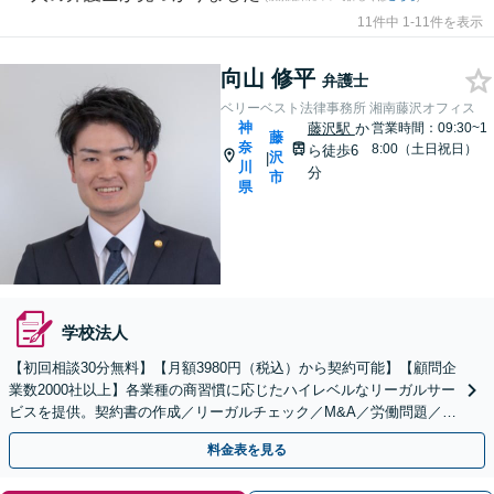
11件中 1-11件を表示
向山 修平
弁護士
ベリーベスト法律事務所 湘南藤沢オフィス
神
藤沢駅
か
営業時間：09:30~1
藤
奈
8:00（土日祝日）
ら徒歩6
沢
|
川
分
市
県
学校法人
【初回相談30分無料】【月額3980円（税込）から契約可能】【顧問企
業数2000社以上】各業種の商習慣に応じたハイレベルなリーガルサー
ビスを提供。契約書の作成／リーガルチェック／M&A／労働問題／知
的財産等、お任せください【他士業連携可能】
料金表を見る