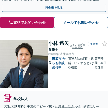
の連携をつなぐ「橋渡し役」として、企業の発展をサポート
料金表を見る
電話でお問い合わせ
メールでお問い合わせ
小林 遠矢
東京都
インタビュ
ーを見る
弁護士
武蔵総合法律事務所
営業時
藤沢市
か
面談方法(対面・電
らも相談
話・ビデオなど)は
間：本日
受付中
応相談
定休日
学校法人
【初回相談無料】事業のスピード感・組織風土に合わせ、的確にリー