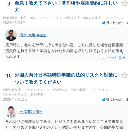
9
至急！教えて下さい！著作権や雇用契約に詳しい
方
#知的財産・特許
#FC・フランチャイズ
#学校法人
#個人事業主・フリーランス
2022年8月3日
役にたった
1
清水 大地
弁護士
雇用時に、教材を外部に持ち出さない旨、これに反した場合は損害賠
償責任を負う旨等の条項を入れた誓約書を取り付けておく方法が考え
られます。
10
外国人向け日本語特訓事業の法的リスクと対策に
ついて教えてください
#契約書作成・リーガルチェック
#学校法人
#個人事業主・フリーランス
#スタートアップ・新規事業
2026年7月12日
役にたった
2
王 宣麟
弁護士
それなりに複雑な話であり、ビジネスを進めるためにどこまで事業者
としてリスクを織り込むかという問題がありますので、公開の場で回