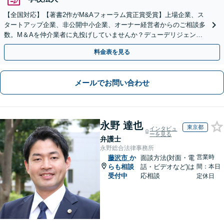
【全国対応】【著書2作がM&Aフォーラム賞正賞受賞】上場企業、ス
タートアップ企業、非公開中小企業、オーナー経営者からのご相談多
数。M＆Aを仲介業者に丸投げしていませんか？デューデリジェンス
や契約書作成・交渉はお任せください【初回無料】
料金表を見る
メールでお問い合わせ
永野 達也
東京都
インタビュ
ーを見る
弁護士
永野総合法律事務所
営業時
藤沢市
か
面談方法(対面・電
らも相談
話・ビデオなど)は
間：本日
受付中
応相談
定休日