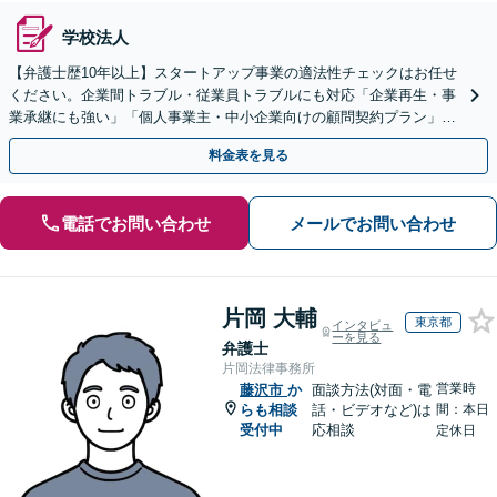
学校法人
【弁護士歴10年以上】スタートアップ事業の適法性チェックはお任せ
ください。企業間トラブル・従業員トラブルにも対応「企業再生・事
業承継にも強い」「個人事業主・中小企業向けの顧問契約プラン」
【休日・夜間対応】【Web相談可】
料金表を見る
電話でお問い合わせ
メールでお問い合わせ
片岡 大輔
東京都
インタビュ
ーを見る
弁護士
片岡法律事務所
営業時
藤沢市
か
面談方法(対面・電
らも相談
話・ビデオなど)は
間：本日
受付中
応相談
定休日