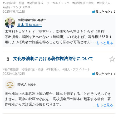
#知的財産・特許
#契約書作成・リーガルチェック
#顧問弁護士契約
#学校法人
たほうがよろしいかと思います。
#芸能・エンタメ業界
2025年6月11日
役にたった
2
企業法務に強い弁護士
並木 重伸
弁護士
①営利を目的とせず（非営利）、②観客から料金をとらず（無料）、
③出演者に報酬を支払わない（無報酬） のであれば、著作権法38条１
項により権利者の許諾を得ることなく演奏が可能と考えられます。 参
加費無料とのことですし、おそらく営利活動の一環として行われるも
のではないと思われますので、③次第と思われます。
8
文化祭演劇における著作権法遵守について
#著作権侵害
#知的財産・特許
#学校法人
#個人・プライベート
2023年10月2日
役にたった
3
匿名A
弁護士
著作権法上の非営利上演の場合、脚本を翻案することがそもそもでき
ません。既存の映画や小説を、高校演劇用の脚本に翻案する場合、著
作権者からの許諾が必要となります。