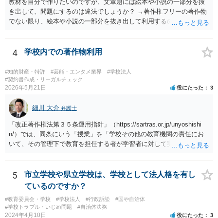
教材を自分で作りたいのですが、文章題には絵本や小説の一部分を抜
き出して、問題にするのは違法でしょうか？ →著作権フリーの著作物
でない限り、絵本や小説の一部分を抜き出して利用するのは著作権法
違反の可能性があります。
4
学校内での著作物利用
#知的財産・特許
#芸能・エンタメ業界
#学校法人
#契約書作成・リーガルチェック
2026年5月21日
役にたった
3
細川 大介
弁護士
「改正著作権法第３５条運用指針」（https://sartras.or.jp/unyoshishi
n/）では、同条にいう「授業」を「学校その他の教育機関の責任にお
いて、その管理下で教育を担任する者が学習者に対して実施する教育
活動」と定義しています。 該当例として講義・実習、特別活動（学
級活動・クラブ活動・学校行事等）、部活動、課外補習授業等を、該
当しない例として自主的なボランティア活動・保護者会・ＰＴＡ活動
5
市立学校や県立学校は、学校として法人格を有し
等を列挙しています。 本件をこれに当てはめますと、 ①主体である学
ているのですか？
校司書は、学校図書館法第６条第１項上「専ら学校図書館の職務に従
#教育委員会・学校
#学校法人
#行政訴訟
#国や自治体
事する職員」と位置づけられ、運用指針にいう「教育を担任する者」
#学校トラブル・いじめ問題
#自治体法務
に該当しません。 ②活動内容も、特別活動・学校行事等ではなく、図
2024年4月10日
役にたった
3