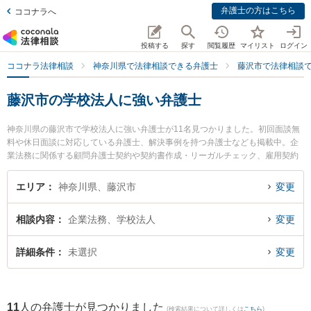
弁護士の方はこちら
ココナラへ
投稿する
探す
閲覧履歴
マイリスト
ログイン
ココナラ法律相談
神奈川県で法律相談できる弁護士
藤沢市で法律相談
藤沢市の学校法人に強い弁護士
神奈川県の藤沢市で学校法人に強い弁護士が11名見つかりました。初回面談無
料や休日面談に対応している弁護士、解決事例を持つ弁護士なども掲載中。企
業法務に関係する顧問弁護士契約や契約書作成・リーガルチェック、雇用契約
書・就業規則作成等の細かな分野での絞り込み検索もでき便利です。特にベリ
ーベスト法律事務所 湘南藤沢オフィスの向山 修平弁護士や湘南野村綜合法律事
エリア
神奈川県、藤沢市
変更
務所の野村 俊介弁護士、弁護士法人KTG 湘南藤沢法律事務所の藤井 優希弁護
士のプロフィール情報や弁護士費用、強みなどが注目されています。『藤沢市
相談内容
企業法務、学校法人
変更
で土日や夜間に発生した学校法人のトラブルを今すぐに弁護士に相談したい』
『学校法人のトラブル解決の実績豊富な近くの弁護士を検索したい』『初回相
談無料で学校法人を法律相談できる藤沢市内の弁護士に相談予約したい』など
詳細条件
未選択
変更
でお困りの相談者さんにおすすめです。
11
人の弁護士が見つかりました
(検索結果について詳しくは
こちら
)