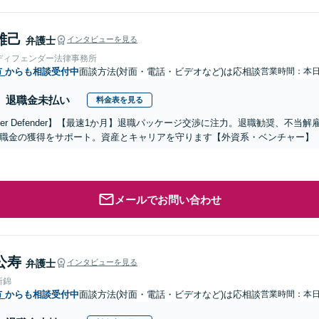
雄己
弁護士
インタビューを見る
ディフェンダー法律事務所
市
からも相談受付中
面談方法(対面・電話・ビデオなど)は応相談
営業時間：本
退職金未払い
料金表を見る
reer Defender】【最速1か月】退職パッケージ交渉に注力。退職勧奨、不
職金の獲得をサポート。資産とキャリアを守ります【外資系・ベンチャー】
メールでお問い合わせ
公寿
弁護士
インタビューを見る
所錦
市
からも相談受付中
面談方法(対面・電話・ビデオなど)は応相談
営業時間：本