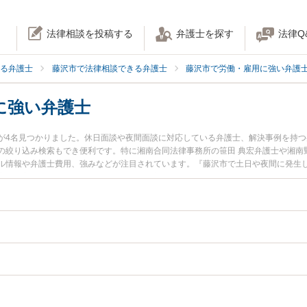
法律相談を投稿する
弁護士を探す
法律Q
る弁護士
藤沢市で法律相談できる弁護士
藤沢市で労働・雇用に強い弁護
に強い弁護士
が4名見つかりました。休日面談や夜間面談に対応している弁護士、解決事例を持
絞り込み検索もでき便利です。特に湘南合同法律事務所の笹田 典宏弁護士や湘南野村
ール情報や弁護士費用、強みなどが注目されています。『藤沢市で土日や夜間に発生
実績豊富な近くの弁護士を検索したい』『初回相談無料で退職金未払いを法律相談