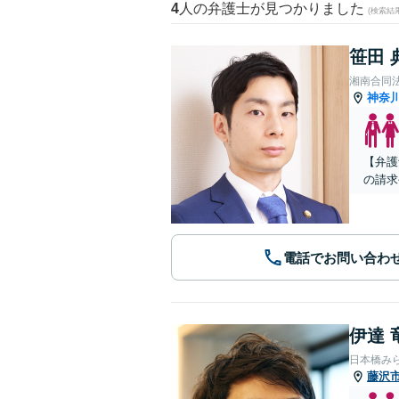
4
人の弁護士が見つかりました
(検索結
笹田 
湘南合同
神奈
【弁護
の請求
電話でお問い合わ
伊達 
日本橋み
藤沢