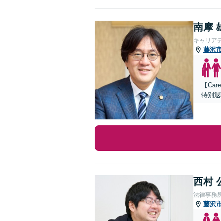
南摩 
キャリア
藤沢
【Ca
特別退
西村 
法律事務
藤沢