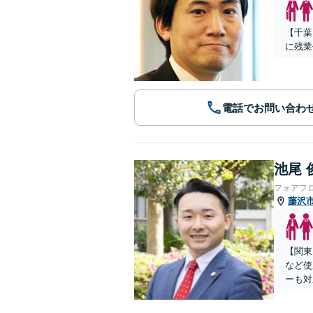
【千葉
に残業
電話でお問い合わ
池尾 
フォアフ
藤沢
【関東
など使
ーも対