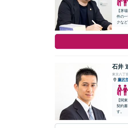
【茅場
件の一
クなど
石井 
東京八丁
藤沢
【関東
契約書
す。