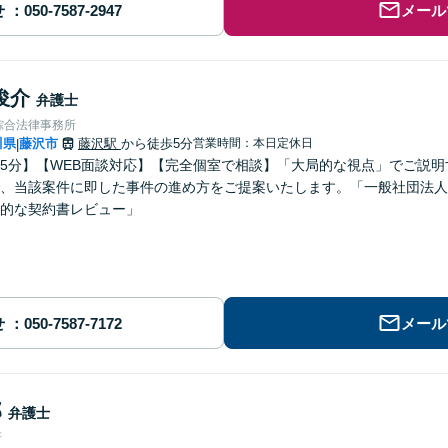
せ
メール
俊介
弁護士
綜合法律事務所
川県
藤沢市
藤沢駅
から徒歩5分
営業時間：本日定休日
|
5分】【WEB面談対応】【完全個室で相談】「大局的な視点」でご説
、当該案件に即した事件の進め方をご提案いたします。「一般社団法人
的な契約書レビュー」
せ
メール
郎
弁護士
所