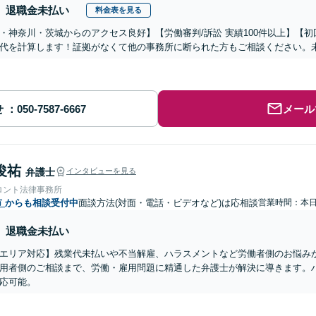
退職金未払い
料金表を見る
・神奈川・茨城からのアクセス良好】【労働審判/訴訟 実績100件以上】【
代を計算します！証拠がなくて他の事務所に断られた方もご相談ください。
せ
メール
俊祐
弁護士
インタビューを見る
ロント法律事務所
市
からも相談受付中
面談方法(対面・電話・ビデオなど)は応相談
営業時間：本
退職金未払い
エリア対応】残業代未払いや不当解雇、ハラスメントなど労働者側のお悩み
用者側のご相談まで、労働・雇用問題に精通した弁護士が解決に導きます。
応可能。