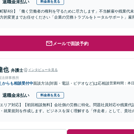
退職金未払い
料金表を見る
町駅4分】「働く労働者の権利を守るために尽力します」不当解雇や残業代
方的変更までお任せください「企業の労務トラブルをトータルサポート」雇
メールで面談予約
達也
弁護士
インタビューを見る
堀法律事務所
市
からも相談受付中
面談方法(対面・電話・ビデオなど)は応相談
営業時間：本
退職金未払い
料金表を見る
エリア対応】【初回相談無料】会社側の労務に特化。問題社員対応や残業代
・就業規則を作成します。ビジネスを深く理解する「伴走者」として、貴社