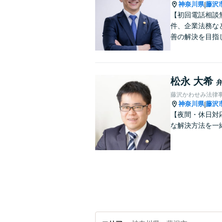
神奈川県
藤沢
|
【初回電話相談
件、企業法務な
善の解決を目指
松永 大希
藤沢かわせみ法律
神奈川県
藤沢
|
【夜間・休日対
な解決方法を一