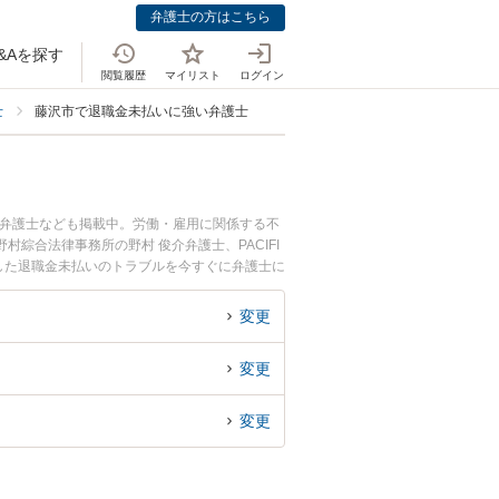
弁護士の方はこちら
&Aを探す
閲覧履歴
マイリスト
ログイン
士
藤沢市で退職金未払いに強い弁護士
つ弁護士なども掲載中。労働・雇用に関係する不
綜合法律事務所の野村 俊介弁護士、PACIFI
した退職金未払いのトラブルを今すぐに弁護士に
できる藤沢市内の弁護士に相談予約したい』など
変更
変更
変更