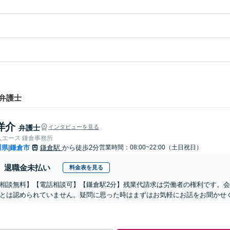
弁護士
洋介
弁護士
インタビューを見る
人エース 鎌倉事務所
川県
鎌倉市
鎌倉駅
から徒歩2分
営業時間：08:00~22:00（土日祝日）
|
退職金未払い
料金表を見る
相談無料】【電話相談可】【鎌倉駅2分】残業代請求は労働者の権利です。
とは認められていません。疑問に思った時はまずはお気軽にお話をお聞かせ