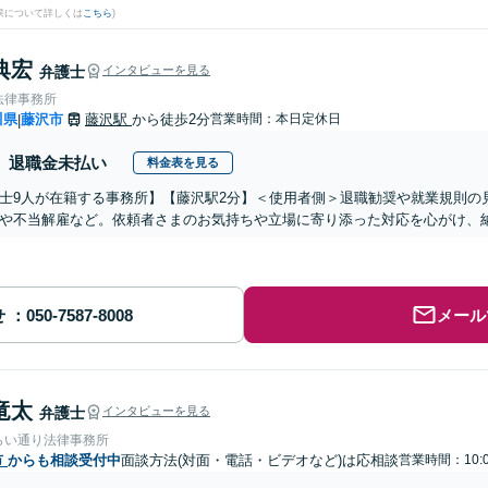
果について詳しくは
こちら
)
典宏
弁護士
インタビューを見る
法律事務所
川県
藤沢市
藤沢駅
から徒歩2分
営業時間：本日定休日
|
退職金未払い
料金表を見る
士9人が在籍する事務所】【藤沢駅2分】＜使用者側＞退職勧奨や就業規則の
や不当解雇など。依頼者さまのお気持ちや立場に寄り添った対応を心がけ、
せ
メール
竜太
弁護士
インタビューを見る
らい通り法律事務所
市
からも相談受付中
面談方法(対面・電話・ビデオなど)は応相談
営業時間：10:0