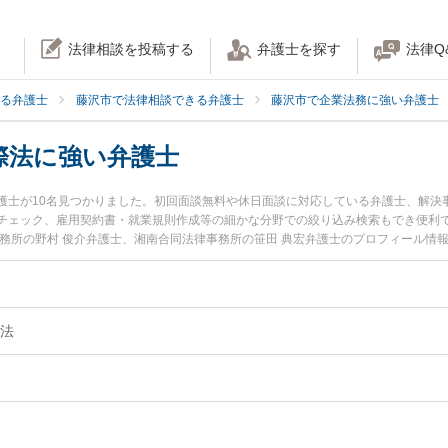
法律相談を投稿する
弁護士を探す
法律Q
る弁護士
藤沢市で法律相談できる弁護士
藤沢市で企業法務に強い弁護士
際法に強い弁護士
護士が10名見つかりました。初回面談無料や休日面談に対応している弁護士、解決
チェック、雇用契約書・就業規則作成等の細かな分野での絞り込み検索もでき便利で
事務所の野村 俊介弁護士、湘南合同法律事務所の笹田 典宏弁護士のプロフィール情
際法のトラブルを今すぐに弁護士に相談したい』『海外法人・国際法のトラブル解
る藤沢市内の弁護士に相談予約したい』などでお困りの相談者さんにおすすめです
法