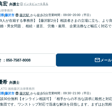
典宏
弁護士
インタビューを見る
法律事務所
川県
藤沢市
藤沢駅
から徒歩2分
営業時間：09:00~20:00（平日）
|
9人が在籍する事務所】【藤沢駅2分】相談者さまの立場に立ち、より良
婚・男女問題 、相続・遺言、 労働・雇用、 企業法務など幅広く対応
せ
メール
優希
弁護士
KTG 湘南藤沢法律事務所
川県
藤沢市
藤沢駅
から徒歩5分
営業時間：09:30~21:00（平日）
|
相談30分無料【オンライン相談可】「相手からの不当な請求に毅然と対
集団です。ワンストップ対応で迅速な解決を目指します。まずはお気軽