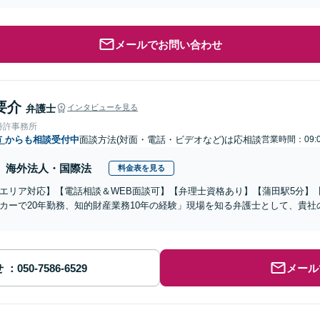
メールでお問い合わせ
要介
弁護士
インタビューを見る
特許事務所
市
からも相談受付中
面談方法(対面・電話・ビデオなど)は応相談
営業時間：09:0
海外法人・国際法
料金表を見る
エリア対応】【電話相談＆WEB面談可】【弁理士資格あり】【蒲田駅5分】【
カーで20年勤務、知的財産業務10年の経験」現場を知る弁護士として、貴
せ
メール