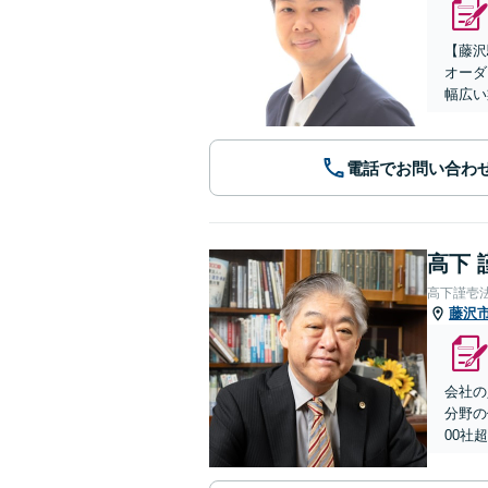
【藤沢
オーダ
幅広い
電話でお問い合わ
高下 
高下謹壱
藤沢
会社の
分野の
00社