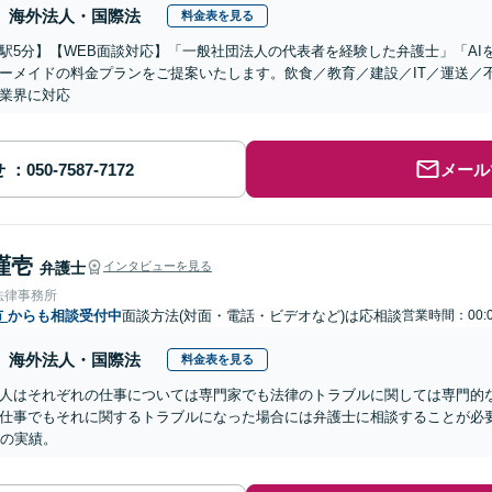
海外法人・国際法
料金表を見る
駅5分】【WEB面談対応】「一般社団法人の代表者を経験した弁護士」「AI
ーメイドの料金プランをご提案いたします。飲食／教育／建設／IT／運送／
業界に対応
せ
メール
謹壱
弁護士
インタビューを見る
法律事務所
市
からも相談受付中
面談方法(対面・電話・ビデオなど)は応相談
営業時間：00:0
海外法人・国際法
料金表を見る
人はそれぞれの仕事については専門家でも法律のトラブルに関しては専門的
仕事でもそれに関するトラブルになった場合には弁護士に相談することが必要
超の実績。