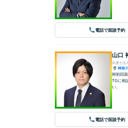
電話で面談予約
山口 
弁護士法人
神奈
🆓初回
TGに相
い。
電話で面談予約