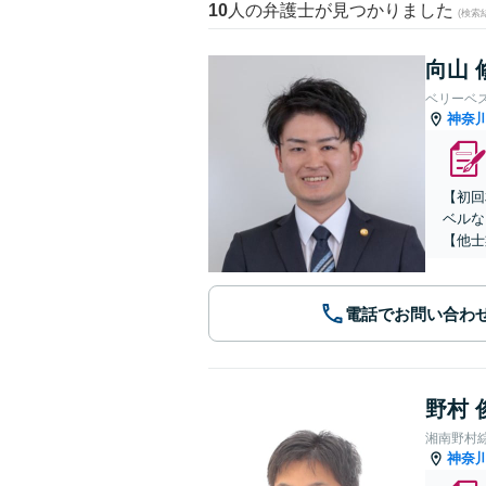
10
人の弁護士が見つかりました
(検索
向山 
ベリーベ
神奈
【初回
ベルな
【他士
電話でお問い合わ
野村 
湘南野村
神奈