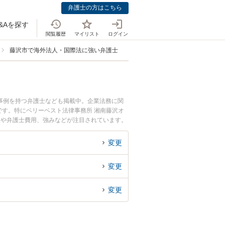
弁護士の方はこちら
&Aを探す
閲覧履歴
マイリスト
ログイン
藤沢市で海外法人・国際法に強い弁護士
事例を持つ弁護士なども掲載中。企業法務に関
す。特にベリーベスト法律事務所 湘南藤沢オ
報や弁護士費用、強みなどが注目されています。
決の実績豊富な近くの弁護士を検索したい』『初
。
変更
変更
変更