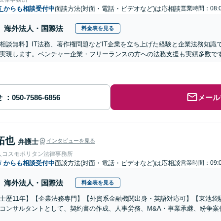
市
からも相談受付中
面談方法(対面・電話・ビデオなど)は応相談
営業時間：08:0
海外法人・国際法
料金表を見る
相談無料】IT法務、著作権問題などIT企業を立ち上げた経験と企業法務知識
実現します。ベンチャー企業・フリーランスの方への法務支援も実績多数で
せ
メール
拓也
弁護士
インタビューを見る
人コスモポリタン法律事務所
市
からも相談受付中
面談方法(対面・電話・ビデオなど)は応相談
営業時間：09:0
海外法人・国際法
料金表を見る
士歴11年】【企業法務専門】【外資系金融機関出身・英語対応可】【東池袋
コンサルタントとして、契約書の作成、人事労務、M&A・事業承継、紛争案