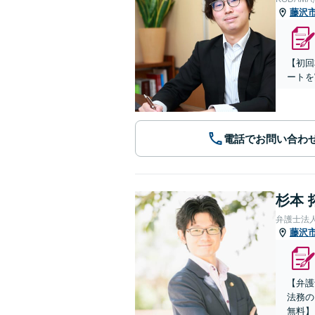
藤沢
【初回
ートを
電話でお問い合わ
杉本 
弁護士法
藤沢
【弁護
法務の
無料】