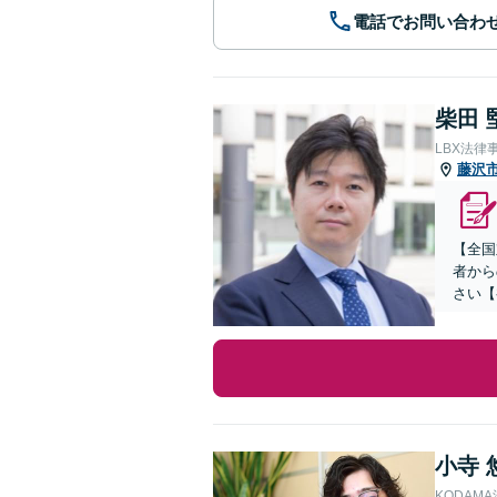
電話でお問い合わ
柴田 
LBX法律
藤沢
【全国
者から
さい【
小寺 
KODAM