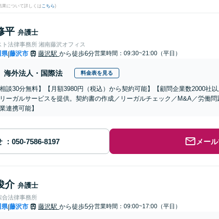
結果について詳しくは
こちら
)
修平
弁護士
スト法律事務所 湘南藤沢オフィス
川県
藤沢市
藤沢駅
から徒歩6分
営業時間：09:30~21:00（平日）
|
海外法人・国際法
料金表を見る
相談30分無料】【月額3980円（税込）から契約可能】【顧問企業数2000
リーガルサービスを提供。契約書の作成／リーガルチェック／M&A／労働問
業連携可能】
せ
メール
俊介
弁護士
綜合法律事務所
川県
藤沢市
藤沢駅
から徒歩5分
営業時間：09:00~17:00（平日）
|