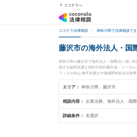
ココナラへ
ココナラ法律相談
神奈川県で法律相談でき
藤沢市の海外法人・国
神奈川県の藤沢市で海外法人・国際法に強い弁
係する顧問弁護士契約や契約書作成・リーガル
フィスの向山 修平弁護士や湘南野村綜合法律
『藤沢市で土日や夜間に発生した海外法人・国
回相談無料で海外法人・国際法を法律相談でき
エリア
神奈川県、藤沢市
相談内容
企業法務、海外法人・国際
詳細条件
未選択