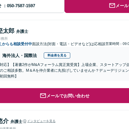
せ
メール
堅太郎
弁護士
事務所
市
からも相談受付中
面談方法(対面・電話・ビデオなど)は応相談
営業時間：09:0
海外法人・国際法
料金表を見る
対応】【著書2作がM&Aフォーラム賞正賞受賞】上場企業、スタートアップ
のご相談多数。M＆Aを仲介業者に丸投げしていませんか？デューデリジェ
初回無料】
メールでお問い合わせ
悠介
弁護士
インタビューを見る
A法律事務所