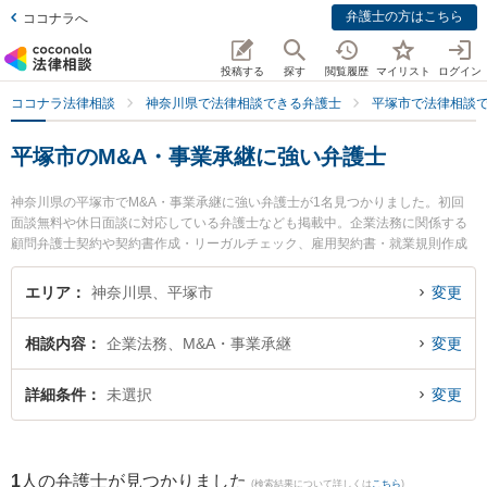
弁護士の方はこちら
ココナラへ
投稿する
探す
閲覧履歴
マイリスト
ログイン
ココナラ法律相談
神奈川県で法律相談できる弁護士
平塚市で法律相談
平塚市のM&A・事業承継に強い弁護士
神奈川県の平塚市でM&A・事業承継に強い弁護士が1名見つかりました。初回
面談無料や休日面談に対応している弁護士なども掲載中。企業法務に関係する
顧問弁護士契約や契約書作成・リーガルチェック、雇用契約書・就業規則作成
等の細かな分野での絞り込み検索もでき便利です。特に稲垣総合法律事務所の
稲垣 孝宣弁護士のプロフィール情報や弁護士費用、強みなどが注目されていま
エリア
神奈川県、平塚市
変更
す。『平塚市で土日や夜間に発生したM&A・事業承継のトラブルを今すぐに弁
護士に相談したい』『M&A・事業承継のトラブル解決の実績豊富な近くの弁護
相談内容
企業法務、M&A・事業承継
変更
士を検索したい』『初回相談無料でM&A・事業承継を法律相談できる平塚市内
の弁護士に相談予約したい』などでお困りの相談者さんにおすすめです。
詳細条件
未選択
変更
1
人の弁護士が見つかりました
(検索結果について詳しくは
こちら
)