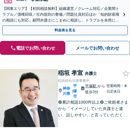
【関東エリア】【初回相談無料】組織運営／クレーム対応／企業間ト
ラブル／債権回収／社内規則の整備／問題社員対応ほか「知的財産権
の相談にも対応」顧問弁護士にこまめに相談し、トラブルを未然に防
ぎましょう【休日・夜間相談可】【有楽町駅1分】
料金表を見る
電話でお問い合わせ
メールでお問い合わせ
稲垣 孝宣
弁護士
稲垣総合法律事務所
平
平塚駅
から
営業時間：本
神奈
塚
|
日定休日
徒歩3分
川県
市
🟢累計相談1000件以上🟢ご依頼者さま
から「イメージしていた弁護士と違
い、話しやすい」と言っていただくこ
とも多くあります。ご依頼者さまを
「否定せず」、明るく前向きにコミュ