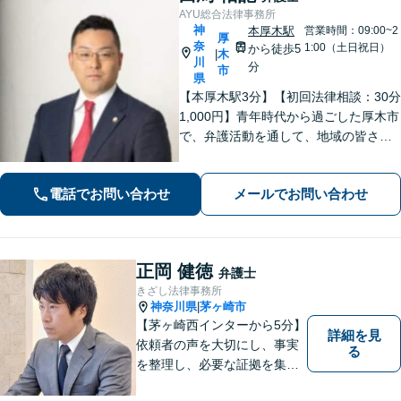
AYU総合法律事務所
神
本厚木駅
営業時間：09:00~2
厚
奈
1:00（土日祝日）
から徒歩5
木
|
川
分
市
県
【本厚木駅3分】【初回法律相談：30分
1,000円】青年時代から過ごした厚木市
で、弁護活動を通して、地域の皆さま
のお役に立ちたい。企業法務・不動
産・インターネット問題など幅広い分
電話でお問い合わせ
メールでお問い合わせ
野に対応可能です。【休日・夜間対
応】
正岡 健徳
弁護士
きざし法律事務所
神奈川県
茅ヶ崎市
|
【茅ヶ崎西インターから5分】
詳細を見
依頼者の声を大切にし、事実
る
を整理し、必要な証拠を集め
て、紛争を解決するお手伝い