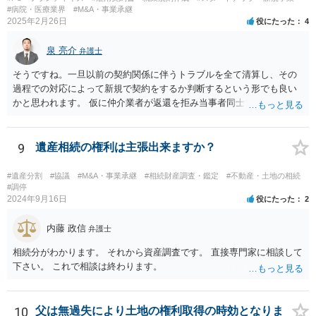
とも十分考えられるかと存じます。また、ご記載いただいた事実関係
#病院・医療業界
#M&A・事業承継
を拝見するかぎり、再婚相手のかたは既に相続放棄をされている可能
2025年2月26日
役にたった
4
性があるかもしれません。
泉 亮介
弁護士
そうですね。一旦以前の契約関係に伴うトラブルを全て清算し、その
過程での対応によって新規で契約をするか判断するという形でも良い
かと思われます。 仮に仲介業者が返還を拒み当事者同士での解決が困
難となった場合は個別に弁護士に相談されると良いでしょう。
9
遺産相続の権利は主張出来ますか？
#遺産分割
#協議
#M&A・事業承継
#相続財産調査・鑑定
#不動産・土地の相続
#調停
2024年9月16日
役にたった
2
内藤 政信
弁護士
相続分がわかります。 それから資産調査です。 直接専門家に相談して
下さい。 これで相談は終わります。
10
父は無過失により土地の権利取得の時効となりま