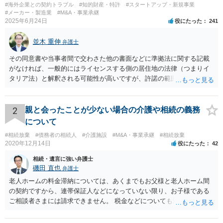
#海外企業との契約トラブル
#知的財産・特許
#スタートアップ・新規事業
#メーカー・製造業
#M&A・事業承継
2025年6月24日
役にたった
241
並木 重伸
弁護士
その同意書や当事者間で交わさた他の書面などに準拠法に関する記載
がなければ、一般的にはライセンスする側の居住地の法律（つまりイ
タリア法）と解釈される可能性が高いですが、許諾の範囲が日本国内
に限定されているなどの事情がある場合には、日本法となる可能性も
あります。 なお、仮に日本法になるとしても、新しい会社との間で契
約が有効かどうかは、ライセンスされた権利の種類（著作権、商標
2
親と会ったことが少ない場合の介護や相続の義務
権、特許権など）や契約の時期などを見て判断する必要があります。
について
いずれにせよ具体的事情が分からないと確定的な回答は難しいと思わ
#相続放棄
#債務者の相続人
#介護施設
#M&A・事業承継
#相続放棄
れますので、弁護士に直接相談されることをお勧めします。
2020年12月14日
役にたった
42
相続・遺言に強い弁護士
磯田 直也
弁護士
老人ホームの料金滞納については、あくまでもお父様と老人ホーム間
の契約ですから、連帯保証人などになっていない限り、お子様である
ご相談者さまには請求できません。 税金などについても滞納している
のはお父様ですから、お子様に請求が来ることはありません。 生活保
護受給の際に扶養できないかという連絡が役所から来ますが、できな