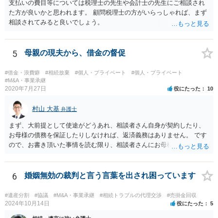
支払いの費目等については税理士の先生や会計士の先生にご相談され
た方が良いかと思われます。 顧問税理士の方がいらっしゃれば、まず
相談されてみると良いでしょう。
5
母親の現夫から、借金の督促
#借金・浪費癖
#相続放棄
#個人・プライベート
#個人・プライベート
#M&A・事業承継
2020年7月27日
役にたった
10
村山 大基
弁護士
まず、大前提として使途がどうあれ、相談者さん自身が契約したり、
お母様の債務を保証したりしなければ、返済義務はありません。 です
ので、お書き頂いた事情を読む限り、相談者さんにお母様の現夫への
返済義務はありません。 対応としては、 ・督促状を放っておく（相手
も法律相談に行けば同趣旨のことを回答されるので、裁判まではしな
いと思います） ・借りたのは母なので、私は支払いませんと伝える あ
6
婚姻無効の裁判と言う言葉を出され困っています
たりが良いと思います。
#遺産分割
#協議
#M&A・事業承継
#相続トラブルの代理交渉
#売掛金回収
2024年10月14日
役にたった
5