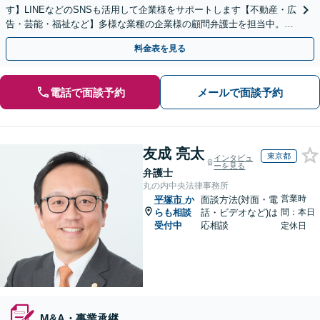
す】LINEなどのSNSも活用して企業様をサポートします【不動産・広
告・芸能・福祉など】多様な業種の企業様の顧問弁護士を担当中。時
代に即した対応ができます【個人事業主様も相談可能】
料金表を見る
電話で面談予約
メールで面談予約
友成 亮太
東京都
インタビュ
ーを見る
弁護士
丸の内中央法律事務所
営業時
平塚市
か
面談方法(対面・電
らも相談
話・ビデオなど)は
間：本日
受付中
応相談
定休日
M&A・事業承継