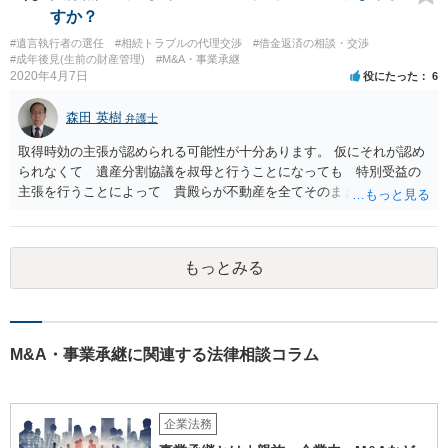
すか？
#遺言執行者の選任
#相続トラブルの代理交渉
#借金返済の相談・交渉
#成年後見(生前の財産管理)
#M&A・事業承継
2020年4月7日
役にたった
6
森田 英樹
弁護士
取得時効の主張が認められる可能性が十分あります。 仮にそれが認め
られなくて 遺産分割協議を叔母と行うことになっても 特別受益の
主張を行うことによって 貴殿らが不動産を全てそのまま取得できる
ことが可能でしょう。
もっとみる
M&A・事業承継に関連する法律相談コラム
企業法務