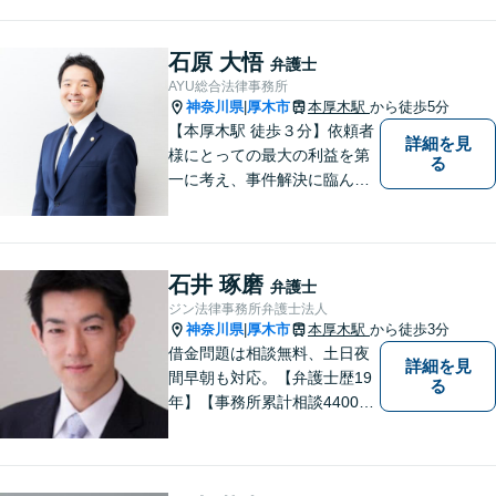
をします。 どんなご相談にも
親身に対応し、皆さまの少し
でも明るい未来のために尽力
石原 大悟
弁護士
しますのでご安心ください。
AYU総合法律事務所
【駐車場有】
神奈川県
厚木市
本厚木駅
から徒歩5分
|
【本厚木駅 徒歩３分】依頼者
詳細を見
様にとっての最大の利益を第
る
一に考え、事件解決に臨んで
おります。神奈川県央地域に
根差し、みなさまから選ばれ
るべき県内Ｎｏ１の法律事務
所を目指しております。
石井 琢磨
弁護士
ジン法律事務所弁護士法人
神奈川県
厚木市
本厚木駅
から徒歩3分
|
借金問題は相談無料、土日夜
詳細を見
間早朝も対応。【弁護士歴19
る
年】【事務所累計相談4400件
突破】民事裁判／家事調停・
審判／債務整理／法人破産／
相続／不貞トラブル／離婚／