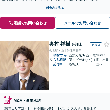
た経営をサポートいたします。【電話・WEB面談可】
料金表を見る
電話でお問い合わせ
メールでお問い合わせ
奥村 祥樹
弁護士
東京都
名古屋・山本法律事務所
営業時
平塚市
か
面談方法(対面・電
らも相談
話・ビデオなど)は
間：本日
受付中
応相談
定休日
M&A・事業承継
【関東エリア対応】【神保町駅3分】【レスポンスの早い弁護士で