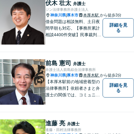
男女問題
伏木 壮太
弁護士
ジン法律事務所弁護士法人
神奈川県
厚木市
本厚木駅
から徒歩3分
|
借金問題は相談無料、土日夜
詳細を見
間早朝も対応。【事務所累計
る
相談4400件突破】民事裁判／
家事調停・審判／債務整理／
法人破産／相続／不貞トラブ
ル／離婚／男女問題
前島 憲司
弁護士
弁護士法人前島綜合法律事務所
神奈川県
厚木市
本厚木駅
から徒歩2分
|
【本厚木駅前の地域密着型の
詳細を見
法律事務所】依頼者さまと弁
る
護士の関係では、コミュニケ
ーションの取りやすさを重
視！早期解決のためにまずは
ご相談ください。【電話・WE
B面談可】【本厚木駅1分】
進藤 亮
弁護士
進藤・田村法律事務所