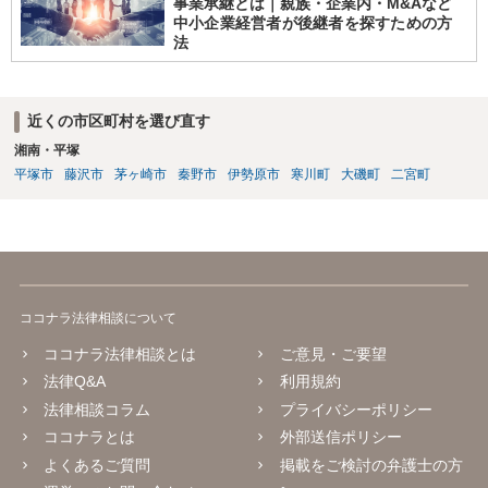
事業承継とは｜親族・企業内・M&Aなど
中小企業経営者が後継者を探すための方
法
近くの市区町村を選び直す
湘南・平塚
平塚市
藤沢市
茅ヶ崎市
秦野市
伊勢原市
寒川町
大磯町
二宮町
ココナラ法律相談について
ココナラ法律相談とは
ご意見・ご要望
法律Q&A
利用規約
法律相談コラム
プライバシーポリシー
ココナラとは
外部送信ポリシー
よくあるご質問
掲載をご検討の弁護士の方