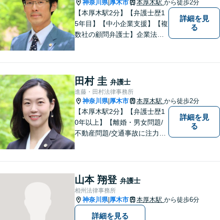
神奈川県
厚木市
本厚木駅
から徒歩2分
|
【本厚木駅2分】【弁護士歴1
詳細を見
5年目】【中小企業支援】【複
る
数社の顧問弁護士】企業法
務…会社法｜契約法務｜企業
間紛争｜会社訴訟｜労務紛争
｜債権回収｜法人破産 || 一
般民事…交通事故｜労働｜不
田村 圭
弁護士
動産｜相続｜借金問題
進藤・田村法律事務所
神奈川県
厚木市
本厚木駅
から徒歩2分
|
【本厚木駅2分】【弁護士歴1
詳細を見
0年以上】【離婚・男女問題/
る
不動産問題/交通事故に注力】
わかりやすい説明と迅速・誠
実対応を心がけています。最
善の解決策をご提供できるよ
う、全力でサポートします。
山本 翔登
弁護士
相州法律事務所
神奈川県
厚木市
本厚木駅
から徒歩6分
|
詳細を見る