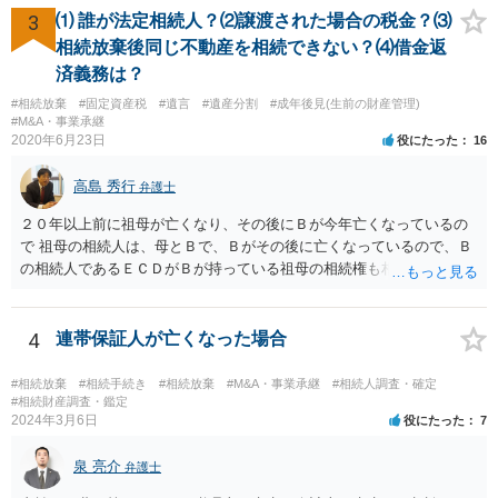
い旨回答すればそれまでです。 相続が開始した場合については先述の
3
⑴ 誰が法定相続人？⑵譲渡された場合の税金？⑶
通りです。 民法上の扶養義務はご相談者さまがお考えのほど強いもの
相続放棄後同じ不動産を相続できない？⑷借金返
ではありません。 あくまでも、余力の範囲で認められるものです。 親
済義務は？
の介護は子供がみるという民法の条文はありません。 また、親に対す
#相続放棄
#固定資産税
#遺言
#遺産分割
#成年後見(生前の財産管理)
る扶養義務は配偶者や子に対する扶養義務に比べて弱いものです。 生
#M&A・事業承継
まれてすぐ両親が離婚し、その後会っていなかったという事情も、扶
2020年6月23日
役にたった
16
養義務の順位を下げる一つの理由になります。
高島 秀行
弁護士
２０年以上前に祖母が亡くなり、その後にＢが今年亡くなっているの
で 祖母の相続人は、母とＢで、Ｂがその後に亡くなっているので、Ｂ
の相続人であるＥＣＤがＢが持っている祖母の相続権も相続すること
となります。 したがって、遺産分割協議するにも、相続放棄するにも
Ｅも行う必要があります。 Ｂの配偶者であるＥは常にＢの相続人とな
ります。
4
連帯保証人が亡くなった場合
#相続放棄
#相続手続き
#相続放棄
#M&A・事業承継
#相続人調査・確定
#相続財産調査・鑑定
2024年3月6日
役にたった
7
泉 亮介
弁護士