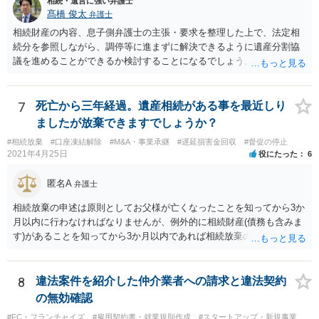
相続・遺言に強い弁護士
髙橋 俊太
弁護士
相続財産の内容、息子側弁護士の主張・要求を整理した上で、法定相
続分を参照しながら、調停等に進まずに解決できるように遺産分割協
議を進めることができるか検討することになるでしょう。少なくとも
現時点で、【会社(現在私が取締役になりました)は要らないから全ての
遺産をまとめて現金でくれ】という要求に応じる必要はありません。
7
死亡から三年経過。遺産相続がある事を最近しり
ましたが放棄できますでしょうか？
#相続放棄
#口座凍結解除
#M&A・事業承継
#遅延損害金回収
#督促の停止
2021年4月25日
役にたった
6
匿名A
弁護士
相続放棄の申述は原則としてお父様が亡くなったことを知ってから3か
月以内に行わなければなりませんが、例外的に相続財産(債務も含みま
す)があることを知ってから3か月以内であれば相続放棄の申述が認め
られる可能性もありますので、通知が届いたのが3か月以内の話なので
したら、早急に家裁に行って相続放棄の申述をしたい旨告げて必要な
書類を提出されることをおすすめいたします。 なお、お父様の債務が
8
違法案件を紹介した仲介業者への請求と違法契約
他にもあるかもしれないというリスクを考えますと、相続放棄の申述
の無効確認
にあたっては、法テラスの無料相談等を利用して弁護士に相談するこ
#FC・フランチャイズ
#雇用契約書・就業規則作成
#スタートアップ・新規事業