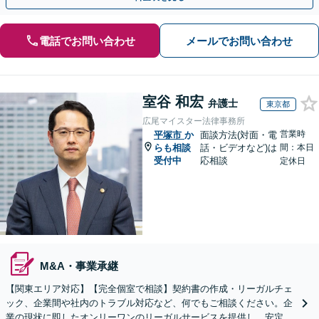
電話でお問い合わせ
メールでお問い合わせ
室谷 和宏
弁護士
東京都
広尾マイスター法律事務所
営業時
平塚市
か
面談方法(対面・電
らも相談
話・ビデオなど)は
間：本日
受付中
応相談
定休日
M&A・事業承継
【関東エリア対応】【完全個室で相談】契約書の作成・リーガルチェ
ック、企業間や社内のトラブル対応など、何でもご相談ください。企
業の現状に即したオンリーワンのリーガルサービスを提供し、安定し