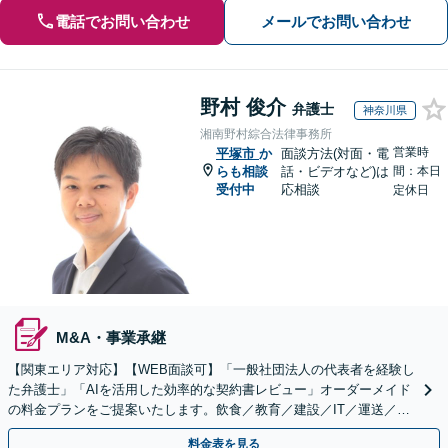
電話でお問い合わせ
メールでお問い合わせ
野村 俊介
弁護士
神奈川県
湘南野村綜合法律事務所
営業時
平塚市
か
面談方法(対面・電
らも相談
話・ビデオなど)は
間：本日
受付中
応相談
定休日
M&A・事業承継
【関東エリア対応】【WEB面談可】「一般社団法人の代表者を経験し
た弁護士」「AIを活用した効率的な契約書レビュー」オーダーメイド
の料金プランをご提案いたします。飲食／教育／建設／IT／運送／不
動産／メーカー／社会福祉法人など幅広い業界に対応
料金表を見る