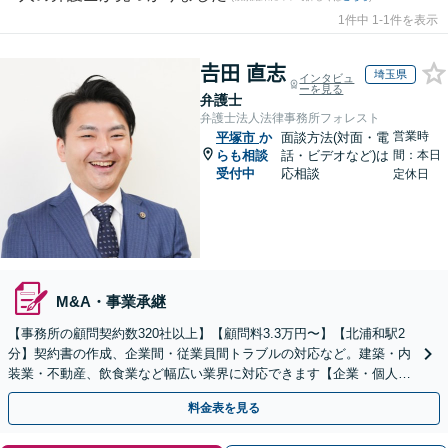
1件中 1-1件を表示
𠮷田 直志
埼玉県
インタビュ
ーを見る
弁護士
弁護士法人法律事務所フォレスト
営業時
平塚市
か
面談方法(対面・電
らも相談
話・ビデオなど)は
間：本日
受付中
応相談
定休日
M&A・事業承継
【事務所の顧問契約数320社以上】【顧問料3.3万円〜】【北浦和駅2
分】契約書の作成、企業間・従業員間トラブルの対応など。建築・内
装業・不動産、飲食業など幅広い業界に対応できます【企業・個人事
業主の方初回面談無料】
料金表を見る