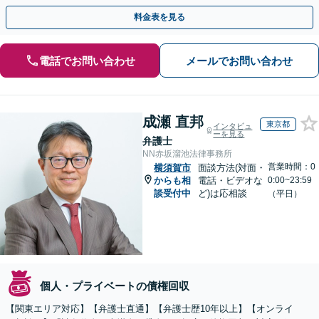
さい！【分割払いあり】【休日・夜間相談可】
料金表を見る
電話でお問い合わせ
メールでお問い合わせ
成瀬 直邦
東京都
インタビュ
ーを見る
弁護士
NN赤坂溜池法律事務所
営業時間：0
横須賀市
面談方法(対面・
からも相
電話・ビデオな
0:00~23:59
談受付中
ど)は応相談
（平日）
個人・プライベートの債権回収
【関東エリア対応】【弁護士直通】【弁護士歴10年以上】【オンライ