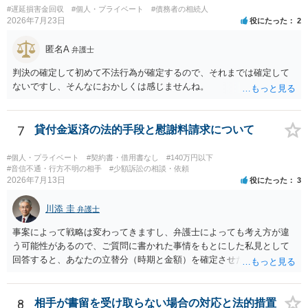
#遅延損害金回収
#個人・プライベート
#債務者の相続人
かは微妙であり、むしろ返金すべきとするのが当事者の合理的意思に
2026年7月23日
役にたった
2
合致するのではないか、という判断に傾くことになると思います。 例
えば、当該チケットが座席指定である場合、交際を解消した2人が当日
匿名A
弁護士
隣り合わせになることは避けたいという心理が働くことも無理からぬ
ところです。一方、チケットがエリア指定のアリーナ席であれば隣り
判決の確定して初めて不法行為が確定するので、それまでは確定して
合わせにならずに済むかもしれませんし、そのチケットが入手困難で
ないですし、そんなにおかしくは感じませんね。
あったり特別席であったりすれば、判断は変わってくるかもしれませ
ん。当該チケットがチケット転売防止法に規定する特定興行入場券に
該当し、券面上使用者が指定されている場合には、チケット引渡し以
7
貸付金返済の法的手段と慰謝料請求について
外に選択肢がない場合もあるでしょう。 このように、本件の紛争は、
法的には「当事者の合理的意思」がどこにあるのかを追求した解決が
#個人・プライベート
#契約書・借用書なし
#140万円以下
必要になると思われます。なかなか難しい問題なので、弁護士によっ
#音信不通・行方不明の相手
#少額訴訟の相談・依頼
ても回答は異なるかもしれません。
2026年7月13日
役にたった
3
川添 圭
弁護士
事案によって戦略は変わってきますし、弁護士によっても考え方が違
う可能性があるので、ご質問に書かれた事情をもとにした私見として
回答すると、あなたの立替分（時期と金額）を確定させた上で、淡々
と訴訟提起する方がよい事案ではないかと思料します。支払督促だ
と、もし異議申立てがなされる可能性が高そうであれば時間の浪費
（通常訴訟へ移行する日数分空転する）になりますし、支払督促及び
8
相手が書留を受け取らない場合の対応と法的措置