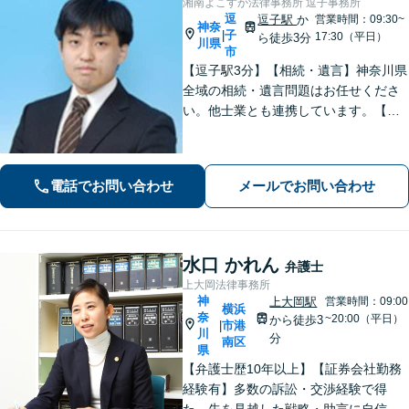
湘南よこすか法律事務所 逗子事務所
逗
逗子駅
か
営業時間：09:30~
神奈
子
|
17:30（平日）
ら徒歩3分
川県
市
【逗子駅3分】【相続・遺言】神奈川県
全域の相続・遺言問題はお任せくださ
い。他士業とも連携しています。【離
婚・男女問題】豊富な実績が強み。女
性弁護士も所属している事務所です。
【初回面談無料】【夜間・休日は予約
電話でお問い合わせ
メールでお問い合わせ
で対応可】【法テラス可】
水口 かれん
弁護士
上大岡法律事務所
神
上大岡駅
営業時間：09:00
横浜
奈
~20:00（平日）
から徒歩3
市港
|
川
分
南区
県
【弁護士歴10年以上】【証券会社勤務
経験有】多数の訴訟・交渉経験で得
た、先を見越した戦略・助言に自信が