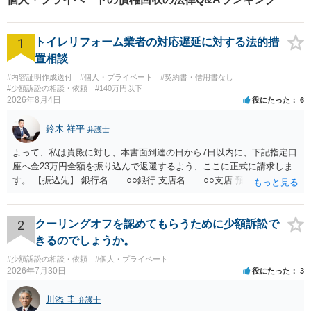
1
トイレリフォーム業者の対応遅延に対する法的措
置相談
#内容証明作成送付
#個人・プライベート
#契約書・借用書なし
#少額訴訟の相談・依頼
#140万円以下
2026年8月4日
役にたった
6
鈴木 祥平
弁護士
よって、私は貴殿に対し、本書面到達の日から7日以内に、下記指定口
座へ金23万円全額を振り込んで返還するよう、ここに正式に請求しま
す。 【振込先】 銀行名 ○○銀行 支店名 ○○支店 預金種別 普通
口座番号 ○○○○○○○ 口座名義 ○○○○ 万一、上記期限までに返金がな
されない場合には、貴殿には任意に返金する意思がないものと判断
し、やむを得ず、返還金23万円及びこれに対する遅延損害金の支払い
2
クーリングオフを認めてもらうために少額訴訟で
を求める民事訴訟、支払督促その他必要な法的手続を直ちに講じま
きるのでしょうか。
す。 その際には、訴訟に要する費用その他法令上認められる金員につ
#少額訴訟の相談・依頼
#個人・プライベート
いても併せて請求する予定ですので、あらかじめ申し添えます。 本件
2026年7月30日
役にたった
3
は、貴殿自らが契約を解約したことによって生じた返還義務の履行を
求めるものにすぎません。貴殿の仕入先との取引関係や返金時期など
川添 圭
弁護士
の内部事情は、私に対する返還義務の発生や履行時期には何ら影響を