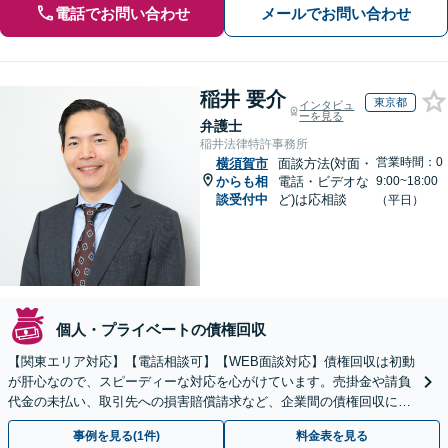
電話でお問い合わせ
メールでお問い合わせ
稲井 要介
東京都
インタビュ
ーを見る
弁護士
稲井法律特許事務所
営業時間：0
横須賀市
面談方法(対面・
からも相
電話・ビデオな
9:00~18:00
談受付中
ど)は応相談
（平日）
個人・プライベートの債権回収
【関東エリア対応】【電話相談可】【WEB面談対応】債権回収は初動
が肝心なので、スピーディーな対応を心がけています。売掛金や請負
代金の未払い、取引先への損害賠償請求など、企業間の債権回収に幅
広く対応「フリーランスの報酬未払いもご相談ください」
事例を見る(1件)
料金表を見る