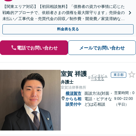
【関東エリア対応】【初回相談無料】「債務者の資力や事情に応じた
戦略的アプローチで、依頼者さまの債権を最大限守ります」売掛金の
未払い／工事代金・売買代金の回収／制作費・開発費／家賃滞納な
ど、事業活動で発生するあらゆる債権回収に実績あり
料金表を見る
電話でお問い合わせ
メールでお問い合わせ
室賀 祥護
東京都
インタビュ
ーを見る
弁護士
室賀法律事務所
営業時間：0
横須賀市
面談方法(対面・
からも相
電話・ビデオな
9:00~22:00
談受付中
ど)は応相談
（平日）