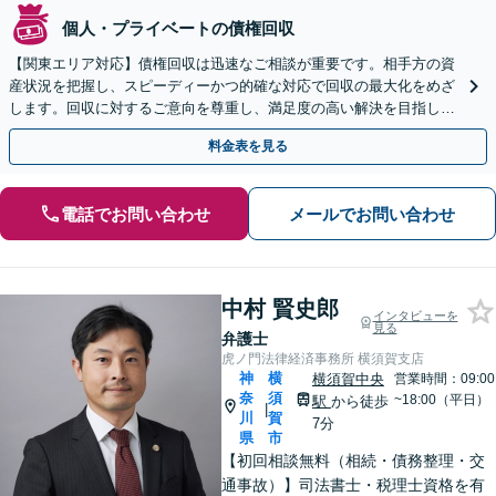
個人・プライベートの債権回収
【関東エリア対応】債権回収は迅速なご相談が重要です。相手方の資
産状況を把握し、スピーディーかつ的確な対応で回収の最大化をめざ
します。回収に対するご意向を尊重し、満足度の高い解決を目指しま
す【休日・夜間相談対応】
料金表を見る
電話でお問い合わせ
メールでお問い合わせ
中村 賢史郎
インタビューを
見る
弁護士
虎ノ門法律経済事務所 横須賀支店
神
横
横須賀中央
営業時間：09:00
奈
須
~18:00（平日）
駅
から徒歩
|
川
賀
7分
県
市
【初回相談無料（相続・債務整理・交
通事故）】司法書士・税理士資格を有