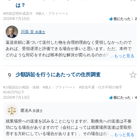
その異議後の通常訴訟は相手方の住所地が管轄裁判所になるため（特
は？
に相手方が遠方である場合は）対応が面倒な場合があるからです。相
#内容証明作成送付
#個人・プライベート
手方の主張については、和解で減額を考慮すればよいと思います。 な
2026年7月10日
役にたった
2
お、残念ながら、「連絡も返ってこず、返済の目処も立たずで精神的
ダメージが大きく」という理由では、慰謝料請求は通常は認められま
川添 圭
弁護士
せん。
返送依頼に基づいて送付した物を合理的理由なく受領しなかったので
あれば、受領遅滞と評価できる場合が多いと思います。ただ、本件で
どのような対応をすれば根本的な解決が図られるのかが問題になるた
め、詳しい事情が必要です。弁護士へ直接相談した方がよい事案と思
料します。
9
少額訴訟を行うにあたっての住所調査
#少額訴訟の相談・依頼
#個人・プライベート
#音信不通・行方不明の相手
#140万円以下
2026年7月13日
役にたった
4
匿名A
弁護士
就業場所への送達を試みることになりますが、勤務先への送達は不奏
功になる場合がありますので（会社によっては就業場所送達は受取拒
否する方針にしている場合があります）、その場合は自宅の住所調査
が必要になるでしょう。