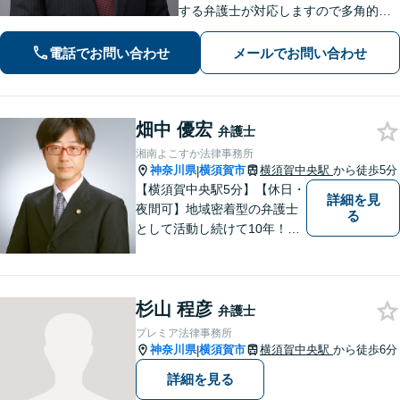
する弁護士が対応しますので多角的な
専門知識から問題解決が可能です。各
種士業の所属する創業50年国内最大規
電話でお問い合わせ
メールでお問い合わせ
模の法律事務所として質の高いワンス
トップ型のリーガルサービスを提供し
ます。
畑中 優宏
弁護士
湘南よこすか法律事務所
神奈川県
横須賀市
横須賀中央駅
から徒歩5分
|
【横須賀中央駅5分】【休日・
詳細を見
夜間可】地域密着型の弁護士
る
として活動し続けて10年！豊
富な弁護経験と信頼を持つ弁
護士。他士業連携で高度な問
題にも対応可能◎【法テラス
杉山 程彦
可】【女性弁護士在籍】
弁護士
プレミア法律事務所
神奈川県
横須賀市
横須賀中央駅
から徒歩6分
|
詳細を見る