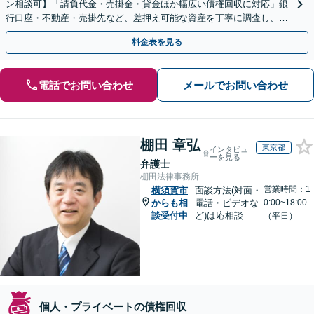
ン相談可】「請負代金・売掛金・貸金ほか幅広い債権回収に対応」銀
行口座・不動産・売掛先など、差押え可能な資産を丁寧に調査し、効
果的な手続きを選択します【休日・夜間相談可】
料金表を見る
電話でお問い合わせ
メールでお問い合わせ
棚田 章弘
東京都
インタビュ
ーを見る
弁護士
棚田法律事務所
営業時間：1
横須賀市
面談方法(対面・
からも相
電話・ビデオな
0:00~18:00
談受付中
ど)は応相談
（平日）
個人・プライベートの債権回収