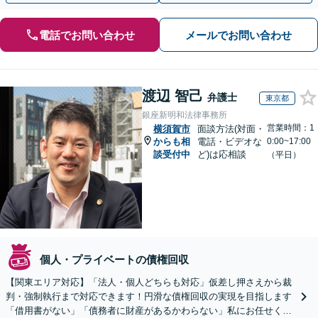
電話でお問い合わせ
メールでお問い合わせ
渡辺 智己
弁護士
東京都
銀座新明和法律事務所
営業時間：1
横須賀市
面談方法(対面・
からも相
電話・ビデオな
0:00~17:00
談受付中
ど)は応相談
（平日）
個人・プライベートの債権回収
【関東エリア対応】「法人・個人どちらも対応」仮差し押さえから裁
判・強制執行まで対応できます！円滑な債権回収の実現を目指します
「借用書がない」「債務者に財産があるかわらない」私にお任せくだ