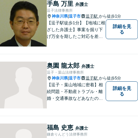
手島 万里
弁護士
逗子法律事務所
神奈川県
逗子市
逗子駅
から徒歩1分
|
【逗子駅徒歩1分】【地域に根
詳細を見
ざした弁護士】事案を掘り下
る
げ万全を期したご対応を差し
上げることがモットーです。
相続問題／離婚問題／不動産
問題／労働問題／交通事故な
ど、幅広く対応可能。【明確
奥園 龍太郎
弁護士
な料金体系】１件１件ていね
逗子・葉山法律事務所
いに対応させて頂きます。ご
神奈川県
逗子市
逗子駅
から徒歩5分
|
連絡ください。
【逗子・葉山地域に密着】相
詳細を見
続問題・不動産トラブル・離
る
婚・交通事故などあなたの困
りごとを一緒に解決していき
ましょう。
福島 史恵
弁護士
鎌倉りんどう法律事務所