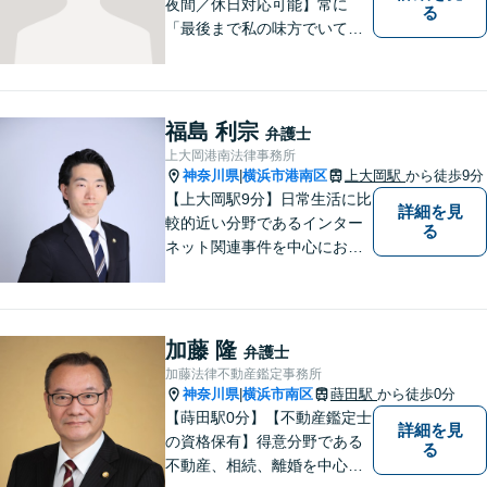
夜間／休日対応可能】常に
る
「最後まで私の味方でいてく
れる」と思っていただけるよ
うな弁護士でいられるように
心がけています。地域密着型
の法律事務所として皆様のお
福島 利宗
弁護士
力になれればと考えておりま
上大岡港南法律事務所
す。
神奈川県
横浜市港南区
上大岡駅
から徒歩9分
|
【上大岡駅9分】日常生活に比
詳細を見
較的近い分野であるインター
る
ネット関連事件を中心にお取
り扱いしております。【掲載
情報の削除交渉】手数料３万
円から承ります。まずはメー
ルにて掲載情報のURL等をお
加藤 隆
弁護士
送りください。見込み、費用
加藤法律不動産鑑定事務所
等をご案内させていただきま
神奈川県
横浜市南区
蒔田駅
から徒歩0分
|
す。
【蒔田駅0分】【不動産鑑定士
詳細を見
の資格保有】得意分野である
る
不動産、相続、離婚を中心に