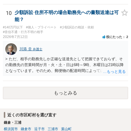
10
少額訴訟 住所不明の場合勤務先への書類送達は可
能？
#140万円以下
#個人・プライベート
#少額訴訟の相談・依頼
#音信不通・行方不明の相手
2026年7月12日
役にたった
2
川添 圭
弁護士
> ただ、相手の勤務先しか正確な送達先として把握できておらず、そ
の勤務先の営業時間が月・火・土・日は6時～9時、木曜日は21時以降
となっています。そのため、郵便物の配達時間によっては受け取りが
難しい可能性があります。 営業時間を具体的に明らかにして、早朝・
夜間の送達を上申するのが基本になりますが、感覚的には郵便局を動
かすには早すぎるので執行官送達を申し立てる必要があるかもしれま
もっとみる
せん。裁判所としては（あまりに特殊すぎて）就業場所送達を認めな
い可能性もありますし、執行官送達には費用もかかりますので、まず
は裁判所へ相談した方がよいと思います。
近くの市区町村を選び直す
鎌倉・三浦
横須賀市
鎌倉市
逗子市
三浦市
葉山町