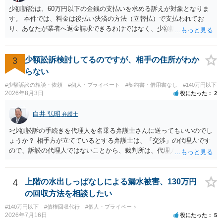
及ぼすものではありません。 これ以上、本件の解決を不必要に遅延さ
少額訴訟は、60万円以下の金銭の支払いを求める訴えが対象となりま
せることなく、誠意をもって速やかに返金手続を履行されるよう、強
す。 本件では、料金は後払い決済の方法（立替払）で支払われてお
く求めます。 以上
り、あなたが業者へ返金請求できるわけではなく、少額訴訟は使えな
いと思われます。 当該事業者と後払い決済業者を被告として債務不存
在確認請求訴訟を提起することも考えられますが、まずは後払い決済
業者へ（原契約のクーリング・オフの証拠の写しとともに）支払拒絶
3
少額訟訴検討してるのですが、相手の住所がわか
の通知書を送り、もし訴訟や支払督促を行ってきた場合には全面的に
らない
争う、というやり方がベターではないかと思います。弁護士会の相談
#少額訴訟の相談・依頼
#個人・プライベート
#契約書・借用書なし
#140万円以下
センター等で、消費者問題に強い弁護士（消費者保護委員会に所属し
2026年8月3日
役にたった
2
ているなど）へ相談されることをお勧めします。
白井 弘昭
弁護士
>少額訟訴の手続きを代理人を名乗る弁護士さんに送ってもいいのでし
ょうか？ 相手方が立てているとする弁護士は、「交渉」の代理人です
ので、訴訟の代理人ではないことから、裁判所は、代理人宛ての訴状
を受け取ることは無いと思われます。 なお、交渉段階で代理人が就い
ている場合は、相手方（被告）の住所で訴状を作成提出し、裁判所に
代理人が就いていたことを知らせると（訴状の記載内容から明らかな
4
上階の水出しっぱなしによる漏水被害、130万円
場合も）、裁判所が当該代理人弁護士に事前連絡し、引き続き訴訟も
の回収方法を相談したい
受任するかを聞いたうえで、受任の意志が明らかになったところで、
#140万円以下
#債権回収代行
#個人・プライベート
直接被告に送達するのではなく、代理人に訴状の受領を促すこともあ
2026年7月16日
役にたった
5
ります。 ラインのやり取りでしか証拠がないと、実際の本人性が明ら