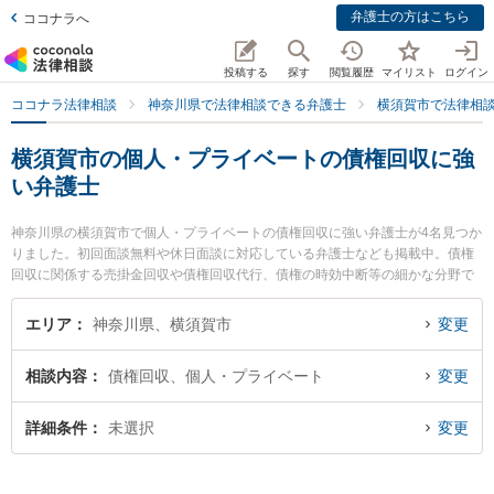
弁護士の方はこちら
ココナラへ
投稿する
探す
閲覧履歴
マイリスト
ログイン
ココナラ法律相談
神奈川県で法律相談できる弁護士
横須賀市で法律相
横須賀市の個人・プライベートの債権回収に強
い弁護士
神奈川県の横須賀市で個人・プライベートの債権回収に強い弁護士が4名見つか
りました。初回面談無料や休日面談に対応している弁護士なども掲載中。債権
回収に関係する売掛金回収や債権回収代行、債権の時効中断等の細かな分野で
の絞り込み検索もでき便利です。特に横須賀・三浦法律事務所の大久保 龍太弁
護士や虎ノ門法律経済事務所 横須賀支店の中村 賢史郎弁護士、湘南よこすか法
エリア
神奈川県、横須賀市
変更
律事務所の畑中 優宏弁護士のプロフィール情報や弁護士費用、強みなどが注目
されています。『横須賀市で土日や夜間に発生した個人・プライベートの債権
相談内容
債権回収、個人・プライベート
変更
回収のトラブルを今すぐに弁護士に相談したい』『個人・プライベートの債権
回収のトラブル解決の実績豊富な近くの弁護士を検索したい』『初回相談無料
で個人・プライベートの債権回収を法律相談できる横須賀市内の弁護士に相談
詳細条件
未選択
変更
予約したい』などでお困りの相談者さんにおすすめです。