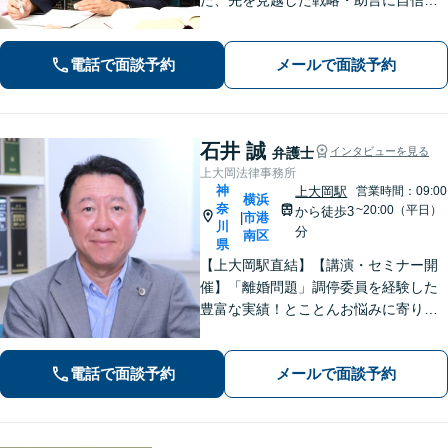
あります。依頼者に寄り添いながら的
確にアドバイスいたします【平日夜
電話で面談予約
メールで面談予約
間・土日祝相談可】【上大岡駅直結】
石井 誠
弁護士
インタビューを見る
上大岡法律事務所
神
上大岡駅
営業時間：09:00
横浜
奈
~20:00（平日）
から徒歩3
市港
|
川
分
南区
県
【上大岡駅直結】【講演・セミナー開
催】「離婚問題」調停委員を経験した
豊富な実績！とことんお悩みに寄り添
います！「交通事故」医学的知見・保
険制度の知識を活かしたトータルサポ
電話で面談予約
メールで面談予約
ートを実現【完全個室対応／子連れ相
談可】