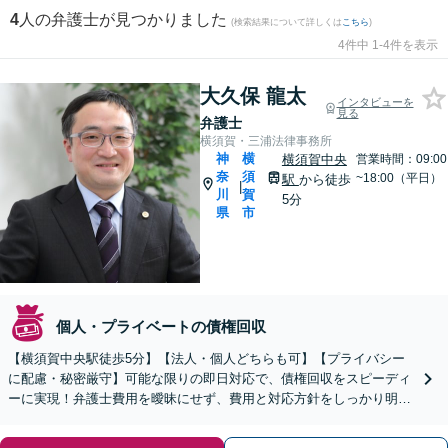
4
人の弁護士が見つかりました
(検索結果について詳しくは
こちら
)
4件中 1-4件を表示
大久保 龍太
インタビューを
見る
弁護士
横須賀・三浦法律事務所
神
横
横須賀中央
営業時間：09:00
奈
須
~18:00（平日）
駅
から徒歩
|
川
賀
5分
県
市
個人・プライベートの債権回収
【横須賀中央駅徒歩5分】【法人・個人どちらも可】【プライバシー
に配慮・秘密厳守】可能な限りの即日対応で、債権回収をスピーディ
ーに実現！弁護士費用を曖昧にせず、費用と対応方針をしっかり明示
します【分割・後払い可】【夜間面談対応（事前予約）】