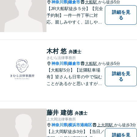
神奈川県
鎌倉市
大船駅
から徒歩5分
|
【JR大船駅徒歩５分】【完全
詳細を見
予約制】一件一件丁寧に対
る
応。親しみやすく、話しやす
い弁護士であることを心がけ
ています。ご相談予約をご希
望の場合にはまずはお気軽に
お問い合わせください。
木村 悠
弁護士
きむら法律事務所
神奈川県
鎌倉市
大船駅
から徒歩5分
|
【大船駅5分】【近隣駐車場
詳細を見
有】皆さんも日常の中で悩む
る
ことがあるかと思いますが、
まず誰かに相談してみるとい
うことで解決の糸口が見つか
るかもしれません。地域の
方々により良い法律サービス
藤井 建徳
弁護士
を届けていきたいと思いま
上大岡法律事務所
す。 ぜひご相談ください。
神奈川県
横浜市港南区
上大岡駅
から徒歩3分
|
【上大岡駅徒歩3分】【当日／
詳細を見