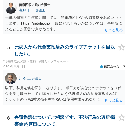
かではありません。もちろん弁護士（２０万円の請求で代理人弁護士
債権回収に強い弁護士
に委任するかも疑わしいのですが）も住所は明らかにしないでしょ
瀬戸 伸一
弁護士
う。 何か本人を示す事実（振込先などの情報）から、相手の住所等の
当職の個別のご依頼に関しては、当事務所HPから御連絡をお願いいた
情報を割り出していくしかないように思えます。 以上、ご参考まで。
します。 https://setolaw.jp/ 一般にどれくらいかについては、事務所に
よるとしか回答できかねます。
5
元恋人から代金支払済みのライブチケットを回収
したい。
#少額訴訟の相談・依頼
#個人・プライベート
2026年8月3日
役にたった
2
川添 圭
弁護士
以下、私見を含む回答になります。 相手方があなたのチケットを（代
金を受け取った上で）購入したという代理購入の合意を重視すれば、
チケットのうち1枚の所有権あるいは使用権限があなたにあり、チケッ
トの引渡しを求める権利があるという主張が認められやすいといえま
す。 一方、このチケット購入には「相手方と一緒に行く」という合意
も付随していたことを無視することができません。こちらを重視すれ
6
弁護過誤についてご相談です。不法行為の遅延損
ば、交際を終了させたことにより「一緒に行く」という結果の実現に
害金起算日について。
重大な障害が発生しており、当然にチケットを引き渡すべきといえる