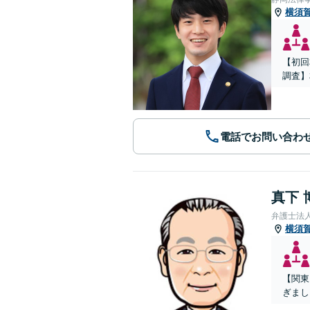
横須
【初回
調査】
電話でお問い合わ
真下 
弁護士法
横須
【関東
ぎまし