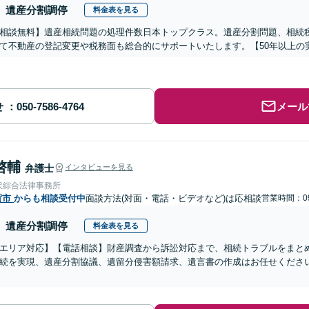
遺産分割調停
料金表を見る
相談無料】遺産相続問題の処理件数日本トップクラス。遺産分割問題、相続
て不動産の登記変更や税務面も総合的にサポートいたします。【50年以上の
せ
メール
啓輔
弁護士
インタビューを見る
沢綜合法律事務所
賀市
からも相談受付中
面談方法(対面・電話・ビデオなど)は応相談
営業時間：09
遺産分割調停
料金表を見る
エリア対応】【電話相談】財産調査から訴訟対応まで、相続トラブルをまと
続を実現、遺産分割協議、遺留分侵害額請求、遺言書の作成はお任せくださ