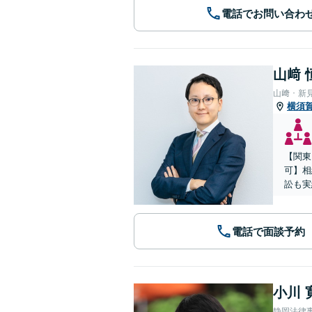
電話でお問い合わ
山﨑 
山﨑・新
横須
【関東
可】相
訟も実
電話で面談予約
小川 
静岡法律