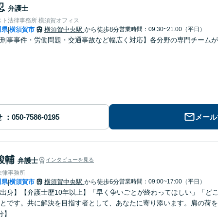
忍
弁護士
スト法律事務所 横須賀オフィス
川県
横須賀市
横須賀中央駅
から徒歩8分
営業時間：09:30~21:00（平日）
|
刑事事件・労働問題・交通事故など幅広く対応】各分野の専門チームが
せ
メール
駿輔
弁護士
インタビューを見る
法律事務所
川県
横須賀市
横須賀中央駅
から徒歩6分
営業時間：09:00~17:00（平日）
|
出身】【弁護士歴10年以上】「早く争いごとが終わってほしい」「ど
とです。共に解決を目指す者として、あなたに寄り添います。肩の荷を
分】