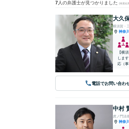
7
人の弁護士が見つかりました
(検索結
大久保
横須賀・
神奈
【横須
します
応（事
電話でお問い合わ
中村 
虎ノ門法
神奈