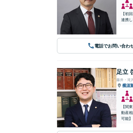
【初回
連携し
電話でお問い合わ
足立 
藤井・滝
横須
【関東
動産相
可能】