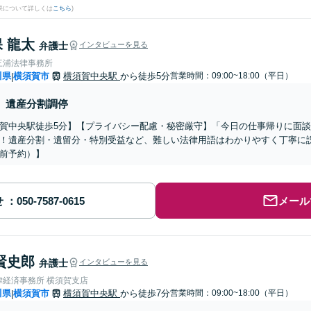
果について詳しくは
こちら
)
 龍太
弁護士
インタビューを見る
三浦法律事務所
川県
横須賀市
横須賀中央駅
から徒歩5分
営業時間：09:00~18:00（平日）
|
遺産分割調停
賀中央駅徒歩5分】【プライバシー配慮・秘密厳守】「今日の仕事帰りに面
！遺産分割・遺留分・特別受益など、難しい法律用語はわかりやすく丁寧に
前予約）】
せ
メール
賢史郎
弁護士
インタビューを見る
律経済事務所 横須賀支店
川県
横須賀市
横須賀中央駅
から徒歩7分
営業時間：09:00~18:00（平日）
|