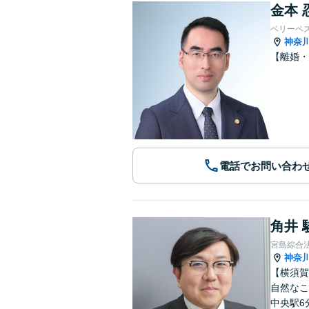
金本 
ベリーベ
神奈
【離婚・
電話でお問い合わ
角井 
宮島綜合
神奈
【横須賀
自然なこ
中央駅6