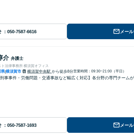
せ
メール
淳介
弁護士
スト法律事務所 横須賀オフィス
川県
横須賀市
横須賀中央駅
から徒歩8分
営業時間：09:30~21:00（平日）
|
刑事事件・労働問題・交通事故など幅広く対応】各分野の専門チームが
せ
メール