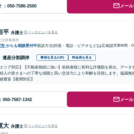
せ
メール
恒平
弁護士
インタビューを見る
見法律事務所
賀市
からも相談受付中
面談方法(対面・電話・ビデオなど)は応相談
営業時間：09
遺産分割調停
事例を見る(1件)
料金表を見る
エリア対応】【不動産相続に強い】依頼者様に有利な評価額を算出。データ
続人の皆さまへの丁寧な傾聴と高い交渉力により和解を目指します。協議無
績豊富【夜間対応】
メール
寛大
弁護士
インタビューを見る
事務所