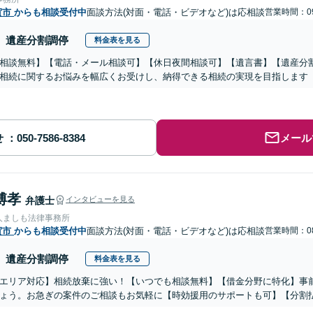
賀市
からも相談受付中
面談方法(対面・電話・ビデオなど)は応相談
営業時間：09
遺産分割調停
料金表を見る
相談無料】【電話・メール相談可】【休日夜間相談可】【遺言書】【遺産分
相続に関するお悩みを幅広くお受けし、納得できる相続の実現を目指します
せ
メール
博孝
弁護士
インタビューを見る
人ましも法律事務所
賀市
からも相談受付中
面談方法(対面・電話・ビデオなど)は応相談
営業時間：08
遺産分割調停
料金表を見る
エリア対応】相続放棄に強い！【いつでも相談無料】【借金分野に特化】事
ょう。お急ぎの案件のご相談もお気軽に【時効援用のサポートも可】【分割