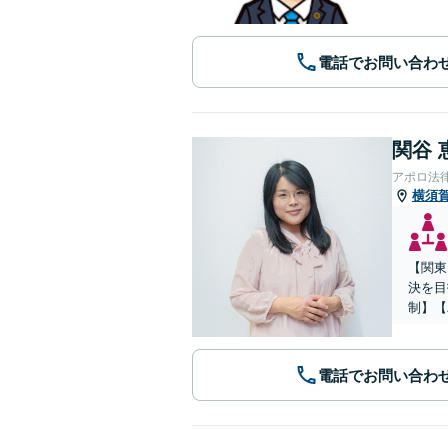
電話でお問い合わ
関谷 
アポロ法
横須
【関東
決を目
制】【
電話でお問い合わ