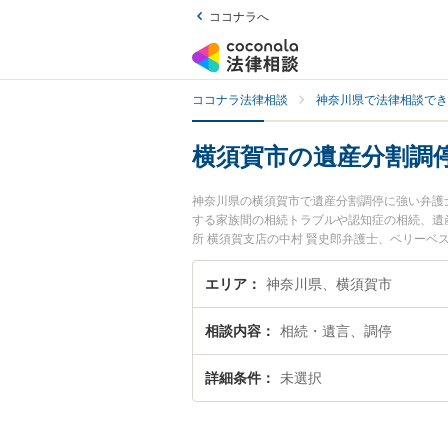
ココナラへ
ココナラ法律相談
神奈川県で法律相談でき
横須賀市の遺産分割調
神奈川県の横須賀市で遺産分割調停に強い弁護
する家族間の相続トラブルや認知症の相続、遺
所 横須賀支店の中村 賢史郎弁護士、ベリーベ
や夜間に発生した遺産分割調停のトラブルを今
停を法律相談できる横須賀市内の弁護士に相談
エリア
神奈川県、横須賀市
相談内容
相続・遺言、調停
詳細条件
未選択