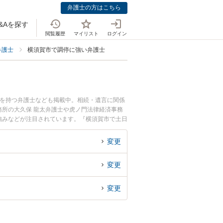
弁護士の方はこちら
&Aを探す
閲覧履歴
マイリスト
ログイン
弁護士
横須賀市で調停に強い弁護士
例を持つ弁護士なども掲載中。相続・遺言に関係
所の大久保 龍太弁護士や虎ノ門法律経済事務
、強みなどが注目されています。『横須賀市で土日
護士を検索したい』『初回相談無料で遺産分割調
変更
変更
変更