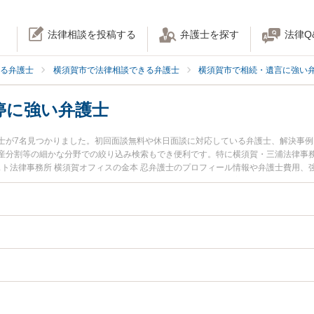
法律相談を投稿する
弁護士を探す
法律Q
る弁護士
横須賀市で法律相談できる弁護士
横須賀市で相続・遺言に強い
停に強い弁護士
士が7名見つかりました。初回面談無料や休日面談に対応している弁護士、解決事
産分割等の細かな分野での絞り込み検索もでき便利です。特に横須賀・三浦法律事務
スト法律事務所 横須賀オフィスの金本 忍弁護士のプロフィール情報や弁護士費用
すぐに弁護士に相談したい』『遺産分割調停のトラブル解決の実績豊富な近くの弁
予約したい』などでお困りの相談者さんにおすすめです。