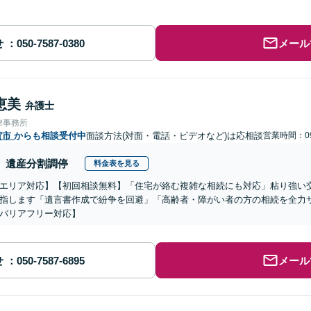
せ
メール
恵美
弁護士
律事務所
賀市
からも相談受付中
面談方法(対面・電話・ビデオなど)は応相談
営業時間：09
遺産分割調停
料金表を見る
エリア対応】【初回相談無料】「住宅が絡む複雑な相続にも対応」粘り強い
指します「遺言書作成で紛争を回避」「高齢者・障がい者の方の相続を全力
バリアフリー対応】
せ
メール