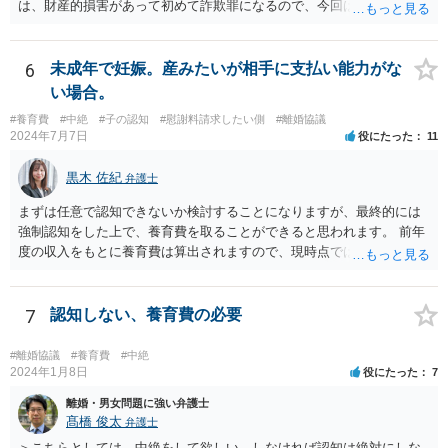
は、財産的損害があって初めて詐欺罪になるので、今回は該当しませ
あるとまではいえず，結婚式場等からの請求が認められない可能性は
ん。 貞操権侵害は、既婚者であることを偽られていて、その上既婚者
考えられます。 このように，条文の解釈次第で判断が分かれうるた
であることを知っていれば交際しなかったといえる場合に、慰謝料請
め，安易に請求ができると考えるのは危険かと思われます。 なお，仮
求が可能です。 LINEなどで、結婚を当然の前提にした関係だったこと
6
未成年で妊娠。産みたいが相手に支払い能力がな
に全額の請求が不可能となっても，これまでに生じた費用や打合せ相
を立証できる場合は、請求は可能と考えます。
当分の報酬の範囲であれば，中途終了時の委任事務への報酬請求や不
い場合。
当利得返還請求として，支払いを求められる可能性はあるかと思われ
#養育費
#中絶
#子の認知
#慰謝料請求したい側
#離婚協議
ます（民法648条3項、703条等）。 【②について】 請求に応じてもら
2024年7月7日
役にたった
11
えない場合，基本的には代理人を介した交渉や，法的手続きを取るこ
とになります。 もっとも，上述したように，全額の請求は，必ずしも
黒木 佐紀
弁護士
確実に認められる事案ではないと思われるため，法的手続きまでは行
わず，協議によって適切な範囲での支払いに関する合意を目指す方が
まずは任意で認知できないか検討することになりますが、最終的には
良いかと思われます。 【③について】 事実か否かにかかわらず，相手
強制認知をした上で、養育費を取ることができると思われます。 前年
の社会的評価を損なうような投稿であれば，名誉毀損となり得ます。
度の収入をもとに養育費は算出されますので、現時点では少額しか取
こうした場合，プロバイダ等を通じて投稿の削除を求めたり，また
れないとしても、相手が大学を卒業して就職したら、そこで再度、養
は，発信者自身の情報の開示を受けた上で，発進した当人に対する損
育費の増額調停を起こすこともできます。 仮に中絶する場合でも、相
害賠償請求等を行うことも可能です。
手方が妊娠について話し合いをしっかりしてくれない場合には、慰謝
7
認知しない、養育費の必要
料請求などもできる可能性があります。 いずれにせよ、親御さんとの
関わりが不可欠となると思われますので、一度話し合った上で、法律
#離婚協議
#養育費
#中絶
事務所へ早めのご相談をされたほうがよろしいかと思います。
2024年1月8日
役にたった
7
離婚・男女問題に強い弁護士
髙橋 俊太
弁護士
＞こちらとしては、中絶をして欲しい、しなければ認知は絶対にしな