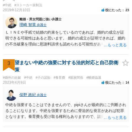
#中絶
#ストーカー規制法
2019年12月10日
役にたった
23
離婚・男女問題に強い弁護士
理崎 智英
弁護士
ＬＩＮＥや手紙で結婚の約束をしているのであれば、婚約の成立が証
明できる可能性はあると思います。 婚約の成立が証明できれば、婚約
の不当破棄を理由に慰謝料請求も認められる可能性があります。
3
望まない中絶の強要に対する法的対応と自己防衛
策
#婚外の妊娠
#中絶
#子の認知
#養育費
#親族関係
#離婚協議
2023年4月9日
役にたった
14
俣野 政紀
弁護士
中絶を強要することはできませんので、pipiさんが最終的にご判断され
ることになります。中絶を強要するために脅迫的な発言があれば犯罪
となります。養育費も受け取る権利もありますので、認知等につきお
相手がきちんと対応しないのであれば弁護士にご相談されることをお
勧めします。