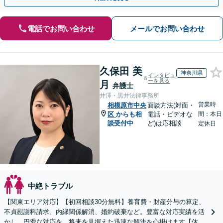
電話でお問い合わせ
メールでお問い合わせ
久保田 美
神奈川県
インタビュ
ーを見る
月
弁護士
井澤・黒井法律事務所
営業時
相模原市中央
面談方法(対面・
区
からも相
電話・ビデオな
間：本日
談受付中
ど)は応相談
定休日
中絶トラブル
【関東エリア対応】【初回相談30分無料】養育費・財産分与の算定、
不貞慰謝料請求、内縁関係解消、婚約破棄など。豊富な対応実績を活
かし、円滑な対応を。将来を見据えた迅速な解決を心掛けます【休