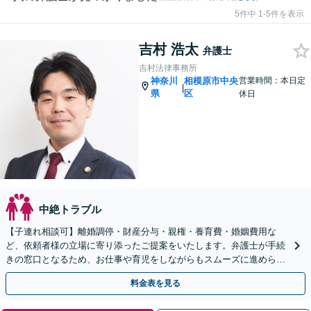
5件中 1-5件を表示
吉村 浩太
弁護士
吉村法律事務所
神奈川
相模原市中央
営業時間：本日定
|
県
区
休日
中絶トラブル
【子連れ相談可】離婚調停・財産分与・親権・養育費・婚姻費用な
ど、依頼者様の立場に寄り添ったご提案をいたします。弁護士が手続
きの窓口となるため、お仕事や育児をしながらもスムーズに進められ
ます。【相模原駅徒歩12分】【秘密厳守】
料金表を見る