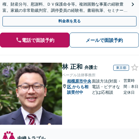
権、財産分与、慰謝料、ＤＶ保護命令等。複雑困難な事案の経験豊
富。家裁の非常勤裁判官、調停委員の経験有。書籍執筆、セミナー講
師等、離婚問題に強い弁護士。海外の法律事務所勤務経験有。
料金表を見る
電話で面談予約
メールで面談予約
林 正和
弁護士
東京都
ベーグル法律事務所
営業時
相模原市中央
面談方法(対面・
区
からも相
電話・ビデオな
間：本日
談受付中
ど)は応相談
定休日
中絶トラブル