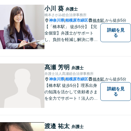
小川 葵
弁護士
橋本さがみ総合法律事務所
神奈川県
相模原市緑区
橋本駅
から徒歩5分
|
【「橋本駅」 徒歩5分】【完
詳細を見
全個室】弁護士がサポート
る
し、負担を軽減し解決に導き
ます。 お話をじっくり聞き、
お客様の気持ちを尊重しなが
ら解決策を提案します。 まず
はご相談いただき、今後の進
髙瀬 芳明
弁護士
め方を一緒に考えましょう。
弁護士法人髙瀬総合法律事務所
【法テラス利用可】
神奈川県
相模原市緑区
橋本駅
から徒歩5分
|
【橋本駅 徒歩5分】理系出身
詳細を見
の知識を活かして依頼者さま
る
を全力でサポート！法人のお
客様も、個人のお客様も、ま
ずはざっくばらんにお悩みを
お話ください。ご相談者の話
したいことを整理しながら導
渡邉 祐太
弁護士
き出します。