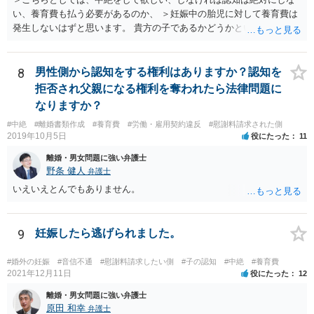
い、養育費も払う必要があるのか、 ＞妊娠中の胎児に対して養育費は
発生しないはずと思います。 貴方の子であるかどうかという問題は残
り得るところであり、最終的にはDNA鑑定なども必要となってはきま
すが、仮に貴方の子であれば、認知はせざるを得ず、養育費の支払義
務も生じることになります。なお、妊娠中の胎児については、（事前
8
男性側から認知をする権利はありますか？認知を
に話し合って養育費の取り決めをしておくことはできますが、母親が
拒否され父親になる権利を奪われたら法律問題に
胎児を代理して）養育費を請求することはできません。
なりますか？
#中絶
#離婚書類作成
#養育費
#労働・雇用契約違反
#慰謝料請求された側
2019年10月5日
役にたった
11
離婚・男女問題に強い弁護士
野条 健人
弁護士
いえいえとんでもありません。
9
妊娠したら逃げられました。
#婚外の妊娠
#音信不通
#慰謝料請求したい側
#子の認知
#中絶
#養育費
2021年12月11日
役にたった
12
離婚・男女問題に強い弁護士
原田 和幸
弁護士