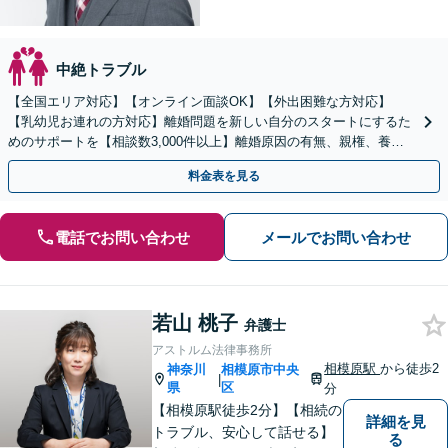
中絶トラブル
【全国エリア対応】【オンライン面談OK】【外出困難な方対応】
【乳幼児お連れの方対応】離婚問題を新しい自分のスタートにするた
めのサポートを【相談数3,000件以上】離婚原因の有無、親権、養育
費、財産分与、慰謝料請求【夜間・休日相談可】
料金表を見る
電話でお問い合わせ
メールでお問い合わせ
若山 桃子
弁護士
アストルム法律事務所
相模原駅
から徒歩2
神奈川
相模原市中央
|
県
区
分
【相模原駅徒歩2分】【相続の
詳細を見
トラブル、安心して話せる】
る