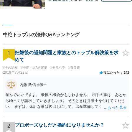
士経験 離婚・男女問題、相
続、債務整理、交通事故事件
をメインに対応 東京地方裁
判所より司法委員（裁判官に
協力して事件解決を図る補佐
中絶トラブルの法律Q&Aランキング
職）に選任されております。
1
妊娠後の認知問題と家族とのトラブル解決策を求
めて
#子の認知
#中絶
#婚約破棄
#モラハラ
#養育費
2019年7月22日
役にたった
242
内藤 政信
弁護士
産んでいいですよ。 最後の機会かもしれません。 相手の事は、あとか
らゆっくり請求していきましょう。 そのときは弁護士を付けてくださ
い。 まずは、余計な事は後回しにして、出産準備してください。
2
プロポーズなしだと婚約になりませんか？