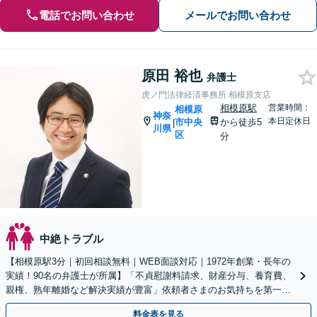
電話でお問い合わせ
メールでお問い合わせ
原田 裕也
弁護士
虎ノ門法律経済事務所 相模原支店
相模原駅
営業時間：
相模原
神奈
本日定休日
市中央
から徒歩5
|
川県
区
分
中絶トラブル
【相模原駅3分｜初回相談無料｜WEB面談対応｜1972年創業・長年の
実績！90名の弁護士が所属】「不貞慰謝料請求、財産分与、養育費、
親権、熟年離婚など解決実績が豊富」依頼者さまのお気持ちを第一に
考えた対応を心がけます【休日・夜間相談可】
料金表を見る