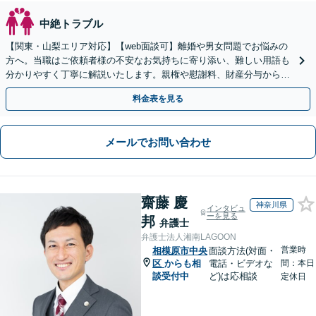
中絶トラブル
【関東・山梨エリア対応】【web面談可】離婚や男女問題でお悩みの
方へ。当職はご依頼者様の不安なお気持ちに寄り添い、難しい用語も
分かりやすく丁寧に解説いたします。親権や慰謝料、財産分与からＤ
Ｖまで幅広く対応しております。【休日面談可】
料金表を見る
メールでお問い合わせ
齋藤 慶
神奈川県
インタビュ
ーを見る
邦
弁護士
弁護士法人湘南LAGOON
営業時
相模原市中央
面談方法(対面・
区
からも相
電話・ビデオな
間：本日
談受付中
ど)は応相談
定休日