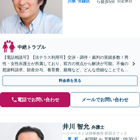
川県
市緑区
日定休日
ら徒歩5分
中絶トラブル
【電話相談可】【法テラス利用可】交渉・調停・裁判の実績多数！男
性・女性弁護士が所属しており、双方の視点から解決が可能。不倫の
慰謝料請求、財産分与、養育費、親権など、どんな些細なことでもお
気軽にご相談ください【休日・夜間面談可】【橋本駅6分】
料金表を見る
電話でお問い合わせ
メールでお問い合わせ
井川 智允
弁護士
ベリーベスト法律事務所 町田オフィス
東
町
町田駅
か
営業時間：09:30~1