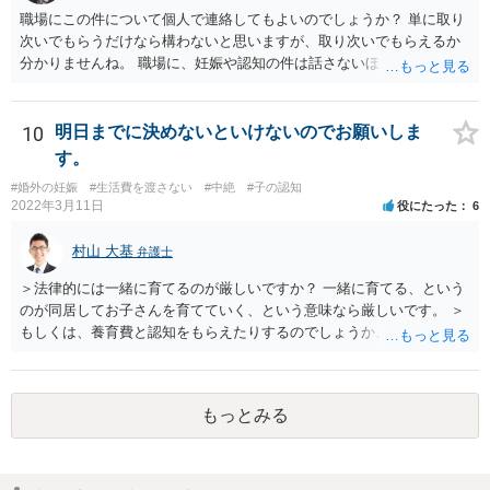
職場にこの件について個人で連絡してもよいのでしょうか？ 単に取り
次いでもらうだけなら構わないと思いますが、取り次いでもらえるか
分かりませんね。 職場に、妊娠や認知の件は話さないほうがよいと思
います。 それとも弁護士を通すべきなのでしょうか？ 相談者で対応が
難しいと思われれば、弁護士に入ってもらうことも検討されてくださ
い。 一度、お近くの弁護士に相談されてみてもよいと思います。
10
明日までに決めないといけないのでお願いしま
す。
#婚外の妊娠
#生活費を渡さない
#中絶
#子の認知
2022年3月11日
役にたった
6
村山 大基
弁護士
＞法律的には一緒に育てるのが厳しいですか？ 一緒に育てる、という
のが同居してお子さんを育てていく、という意味なら厳しいです。 ＞
もしくは、養育費と認知をもらえたりするのでしょうか、 相手が認知
を拒む場合、調停や裁判などの手続きで認知を求める必要がありま
す。 また、認知されたことを前提に、父親として子を養う義務があり
ますので、 養育費を請求できます。 ただ、極端な話相手に収入がなか
もっとみる
ったり、行方不明だったりすると、実際上の回収が難しい可能性はあ
ります。