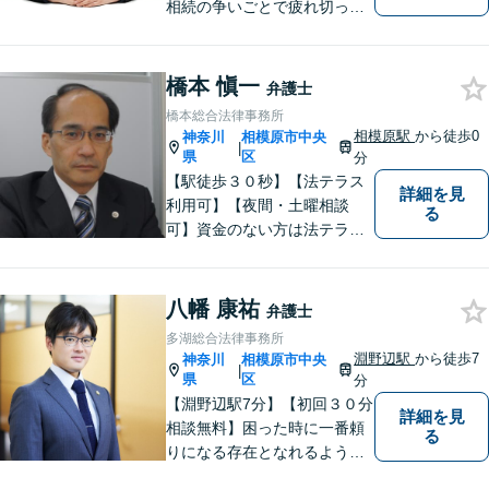
相続の争いごとで疲れ切って
しまう前に。女性弁護士が一
貫対応、トラブルの解決を目
指します。遺産分割協議・遺
橋本 愼一
弁護士
留分・調停・裁判にも対応。
橋本総合法律事務所
相模原駅
から徒歩0
神奈川
相模原市中央
|
県
区
分
【駅徒歩３０秒】【法テラス
詳細を見
利用可】【夜間・土曜相談
る
可】資金のない方は法テラス
をご利用ください。解決に向
けて丁寧に、迅速に対応しま
す。住宅ローンの支払で悩ま
八幡 康祐
弁護士
れている方も一度ご相談くだ
多湖総合法律事務所
さい。最高の結果が出せるよ
淵野辺駅
から徒歩7
神奈川
相模原市中央
|
う自己研鑽を怠らず質の高い
県
区
分
仕事を目指します。
【淵野辺駅7分】【初回３０分
詳細を見
相談無料】困った時に一番頼
る
りになる存在となれるよう、
皆様のご事情に寄り添った問