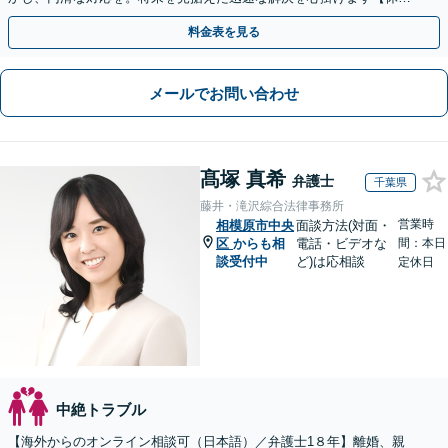
日・夜間相談対応（要予約）】
料金表を見る
メールでお問い合わせ
髙塚 真希
弁護士
千葉県
藤井・滝沢綜合法律事務所
営業時
相模原市中央
面談方法(対面・
区
からも相
電話・ビデオな
間：本日
談受付中
ど)は応相談
定休日
中絶トラブル
【海外からのオンライン相談可（日本語）／弁護士1８年】離婚、親