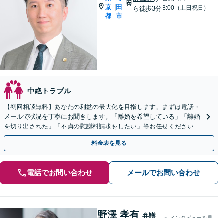
京
田
|
8:00（土日祝日）
ら徒歩3分
都
市
中絶トラブル
【初回相談無料】あなたの利益の最大化を目指します。まずは電話・
メールで状況を丁寧にお聞きします。「離婚を希望している」「離婚
を切り出された」「不貞の慰謝料請求をしたい」等お任せください。
【リーズナブルな料金設定】
料金表を見る
電話でお問い合わせ
メールでお問い合わせ
野澤 孝有
弁護
インタビューを見