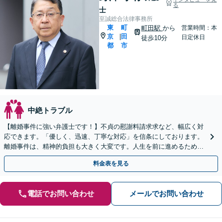
る
士
至誠総合法律事務所
東
町
町田駅
から
営業時間：本
京
田
|
日定休日
徒歩10分
都
市
中絶トラブル
【離婚事件に強い弁護士です！】不貞の慰謝料請求求など、幅広く対
応できます。「優しく、迅速、丁寧な対応」を信条にしております。
離婚事件は、精神的負担も大きく大変です。人生を前に進めるために
も、一緒に考えましょう。ぜひ一度ご相談ください。
料金表を見る
電話でお問い合わせ
メールでお問い合わせ