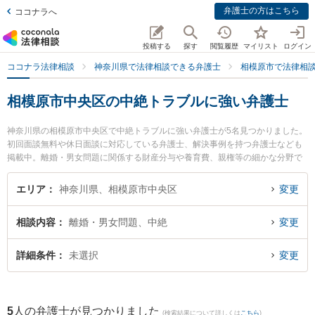
弁護士の方はこちら
ココナラへ
投稿する
探す
閲覧履歴
マイリスト
ログイン
ココナラ法律相談
神奈川県で法律相談できる弁護士
相模原市で法律相
相模原市中央区の中絶トラブルに強い弁護士
神奈川県の相模原市中央区で中絶トラブルに強い弁護士が5名見つかりました。
初回面談無料や休日面談に対応している弁護士、解決事例を持つ弁護士なども
掲載中。離婚・男女問題に関係する財産分与や養育費、親権等の細かな分野で
の絞り込み検索もでき便利です。特に吉村法律事務所の吉村 浩太弁護士や虎ノ
門法律経済事務所 相模原支店の原田 裕也弁護士、アストルム法律事務所の若山
エリア
神奈川県、相模原市中央区
変更
桃子弁護士のプロフィール情報や弁護士費用、強みなどが注目されています。
『相模原市中央区で土日や夜間に発生した中絶トラブルのトラブルを今すぐに
相談内容
離婚・男女問題、中絶
変更
弁護士に相談したい』『中絶トラブルのトラブル解決の実績豊富な近くの弁護
士を検索したい』『初回相談無料で中絶トラブルを法律相談できる相模原市中
央区内の弁護士に相談予約したい』などでお困りの相談者さんにおすすめで
詳細条件
未選択
変更
す。
5
人の弁護士が見つかりました
(検索結果について詳しくは
こちら
)