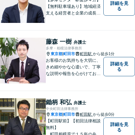
詳細を見
【無料駐車場あり】地域経済
る
支える経営者と企業の成長を
サポート。同時に地域住民の
安心を法律の専門家としてサ
ポート。企業事案から、交通
事故、相続、成年後見、不動
藤森 一樹
弁護士
産など幅広く法律問題に対応
多摩・相模法律事務所
しますので、お気軽にご相談
東京都
町田市
町田駅
から徒歩1分
|
を。
お客様のお気持ちを大切に、
詳細を見
きめ細やかな心遣いで、丁寧
る
な説明や報告を心がけており
ます。【多くの経験と圧倒的
な法律知識】【強い交渉力】
難解な事案や対応がむずかし
い相手方でもスムーズに解決
鋤柄 和弘
弁護士
にいたします。
中央町田法律事務所
東京都
町田市
町田駅
から徒歩0分
|
【町田駅前】【初回法律相談
詳細を見
無料】
る
町田相模原で１５年の弁護