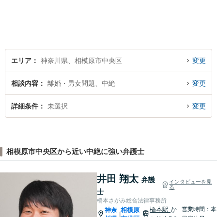
題解決を心がけております。
お電話の際に『ココナラ経由
で八幡弁護士に相談希望』と
お伝え下さい。
エリア
神奈川県、相模原市中央区
変更
相談内容
離婚・男女問題、中絶
変更
詳細条件
未選択
変更
相模原市中央区から近い中絶に強い弁護士
井田 翔太
弁護
インタビューを見
る
士
橋本さがみ総合法律事務所
橋本駅
か
営業時間：本
神奈
相模原
|