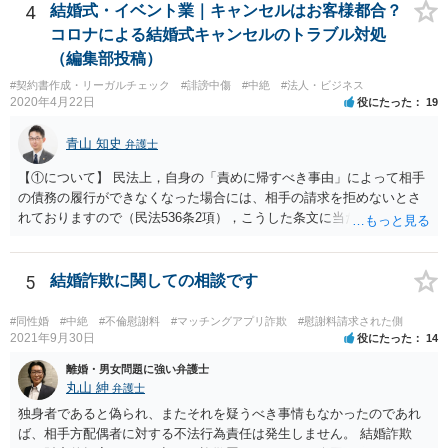
4
結婚式・イベント業｜キャンセルはお客様都合？
コロナによる結婚式キャンセルのトラブル対処
（編集部投稿）
#契約書作成・リーガルチェック
#誹謗中傷
#中絶
#法人・ビジネス
2020年4月22日
役にたった
19
青山 知史
弁護士
【①について】 民法上，自身の「責めに帰すべき事由」によって相手
の債務の履行ができなくなった場合には、相手の請求を拒めないとさ
れておりますので（民法536条2項），こうした条文に当たるかが問題
となります。 まず形式的には，条文に当たる可能性は考えられます。
現在の各宣言や要請は，強制力のあるものではなく，震災等で対象施
設が滅失してしまった場合と異なり，挙式等自体が物理的に不可能に
5
結婚詐欺に関しての相談です
なったとまではいえないかと思われます。こうした中で，顧客の判断
でキャンセルを申し出たとすれば，形式的には顧客側に帰責性があっ
#同性婚
#中絶
#不倫慰謝料
#マッチングアプリ詐欺
#慰謝料請求された側
たといえる可能性は考えられます。 一方で，実質的に考えた場合，集
2021年9月30日
役にたった
14
会に供する施設等については，営業自粛を要請されているところ，結
離婚・男女問題に強い弁護士
婚式場等の施設についても，解釈によっては集会に供する施設の1つと
丸山 紳
弁護士
して，休止要請の対象と考える余地はあるかと思われます。 こうした
独身者であると偽られ、またそれを疑うべき事情もなかったのであれ
解釈を採った場合，強制力はないまでも，事実上挙式等の実施が困難
ば、相手方配偶者に対する不法行為責任は発生しません。 結婚詐欺
となる外部的要因があったとして，顧客の「責めに帰すべき事由」が