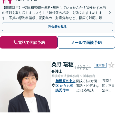
【関東対応】◉初回相談60分無料◉無理していませんか？我慢せず本当
の笑顔を取り戻しましょう！「離婚前の相談」を強くおすすめしま
す。不貞の慰謝料請求、証拠集め、財産分与など、幅広く対応。最善
の解決をご提案し、最後まで丁寧にサポート【完全個室】
料金表を見る
電話で面談予約
メールで面談予約
粟野 瑞穂
東京都
インタビュ
ーを見る
弁護士
原後綜合法律事務所 立川事務所
営業時
相模原市中央
面談方法(対面・
区
からも相
電話・ビデオな
間：本日
談受付中
ど)は応相談
定休日