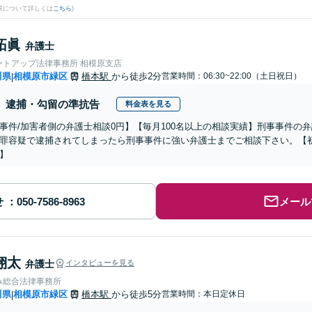
果について詳しくは
こちら
)
拓眞
弁護士
ートアップ法律事務所 相模原支店
川県
相模原市緑区
橋本駅
から徒歩2分
営業時間：06:30~22:00（土日祝日）
|
逮捕・勾留の準抗告
料金表を見る
事件/加害者側の弁護士相談0円】【毎月100名以上の相談実績】刑事事件の
罪容疑で逮捕されてしまったら刑事事件に強い弁護士までご相談下さい。【初
】
せ
メール
翔太
弁護士
インタビューを見る
み総合法律事務所
川県
相模原市緑区
橋本駅
から徒歩5分
営業時間：本日定休日
|