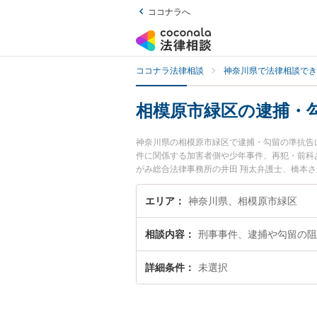
ココナラへ
ココナラ法律相談
神奈川県で法律相談でき
相模原市緑区の逮捕・
神奈川県の相模原市緑区で逮捕・勾留の準抗告
件に関係する加害者側や少年事件、再犯・前科
がみ総合法律事務所の井田 翔太弁護士、橋本
間に発生した逮捕・勾留の準抗告のトラブルを
捕・勾留の準抗告を法律相談できる相模原市緑
エリア
神奈川県、相模原市緑区
相談内容
刑事事件、逮捕や勾留の阻
詳細条件
未選択