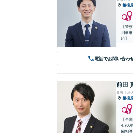
相模
【警察
刑事事
応】
電話でお問い合わ
前田 
弁護士法
相模
【全国
4,7
回相談