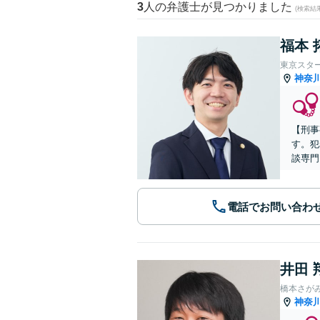
3
人の弁護士が見つかりました
(検索結
福本 
東京スタ
神奈
【刑事
す。犯
談専門
電話でお問い合わ
井田 
橋本さが
神奈