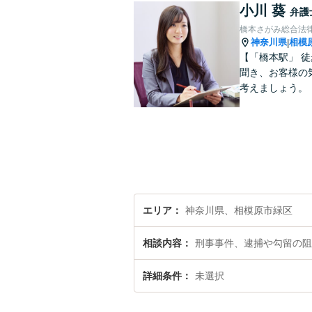
小川 葵
弁護
橋本さがみ総合法
神奈川県
相模
|
【「橋本駅」 
聞き、お客様の
考えましょう。
エリア
神奈川県、相模原市緑区
相談内容
刑事事件、逮捕や勾留の阻
詳細条件
未選択