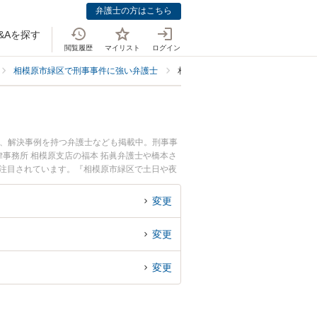
弁護士の方はこちら
&Aを探す
閲覧履歴
マイリスト
ログイン
相模原市緑区で刑事事件に強い弁護士
相模原市緑区で逮捕や勾留の阻止・
士、解決事例を持つ弁護士なども掲載中。刑事事
事務所 相模原支店の福本 拓眞弁護士や橋本さ
が注目されています。『相模原市緑区で土日や夜
近くの弁護士を検索したい』『初回相談無料で逮
変更
変更
変更