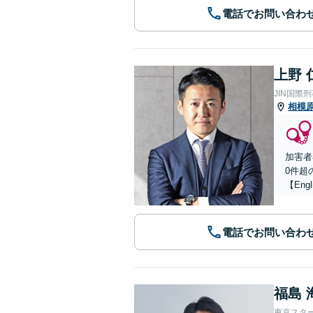
電話でお問い合わ
上野 
JIN国際
相模
加害者
0件超
【Engl
電話でお問い合わ
福島 
東京スタ