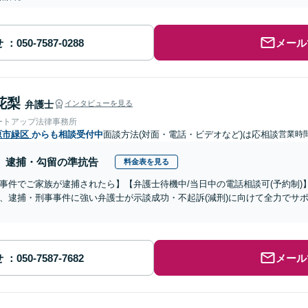
せ
メール
花梨
弁護士
インタビューを見る
ートアップ法律事務所
原市緑区
からも相談受付中
面談方法(対面・電話・ビデオなど)は応相談
営業時間
逮捕・勾留の準抗告
料金表を見る
事件でご家族が逮捕されたら】【弁護士待機中/当日中の電話相談可(予約制
、逮捕・刑事事件に強い弁護士が示談成功・不起訴(減刑)に向けて全力でサ
せ
メール