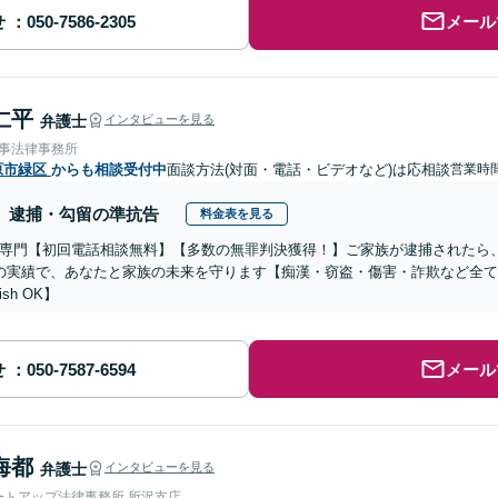
せ
メール
仁平
弁護士
インタビューを見る
刑事法律事務所
原市緑区
からも相談受付中
面談方法(対面・電話・ビデオなど)は応相談
営業時間
逮捕・勾留の準抗告
料金表を見る
専門【初回電話相談無料】【多数の無罪判決獲得！】ご家族が逮捕されたら、
の実績で、あなたと家族の未来を守ります【痴漢・窃盗・傷害・詐欺など全
ish OK】
せ
メール
海都
弁護士
インタビューを見る
ートアップ法律事務所 所沢支店