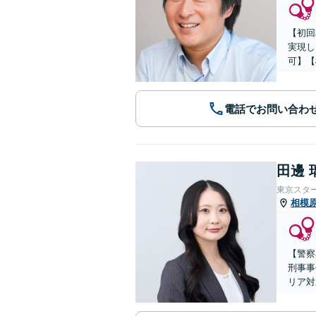
【初回
実現し
可】【
電話でお問い合わ
田邊 
東京スタ
相模
【警察
刑事事
リア対