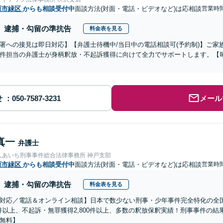
原市緑区
からも相談受付中
面談方法(対面・電話・ビデオなど)は応相談
営業時間
逮捕・勾留の準抗告
料金表を見る
署への接見は即日対応】【弁護士待機中/当日中の電話相談可(予約制)】ご
件担当の弁護士が身柄釈放・不起訴獲得に向けて全力でサポートします。【毎
せ
メール
真一
弁護士
人あいち刑事事件総合法律事務所 神戸支部
原市緑区
からも相談受付中
面談方法(対面・電話・ビデオなど)は応相談
営業時間
逮捕・勾留の準抗告
料金表を見る
対応／電話＆オンライン相談】日本で数少ない刑事・少年事件完全特化の全
00件以上、不起訴・無罪獲得2,800件以上、多数の釈放保釈実績！刑事事件の
無料】