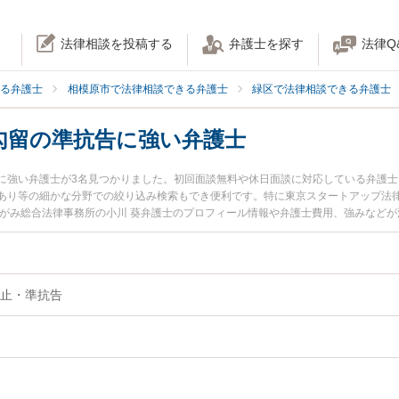
法律相談を投稿する
弁護士を探す
法律Q
る弁護士
相模原市で法律相談できる弁護士
緑区で法律相談できる弁護士
勾留の準抗告に強い弁護士
に強い弁護士が3名見つかりました。初回面談無料や休日面談に対応している弁護
あり等の細かな分野での絞り込み検索もでき便利です。特に東京スタートアップ法律
さがみ総合法律事務所の小川 葵弁護士のプロフィール情報や弁護士費用、強みなど
今すぐに弁護士に相談したい』『逮捕・勾留の準抗告のトラブル解決の実績豊富な
区内の弁護士に相談予約したい』などでお困りの相談者さんにおすすめです。
止・準抗告