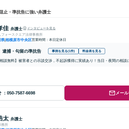
阻止・準抗告に強い弁護士
孝佳
弁護士
インタビューを見る
人フォースクエア法律事務所
川県
相模原市中央区
営業時間：本日定休日
|
逮捕・勾留の準抗告
事例を見る(1件)
料金表を見る
相談無料】被害者との示談交渉，不起訴獲得に実績あり！当日・夜間の相談
せ
メール
浩太
弁護士
事務所