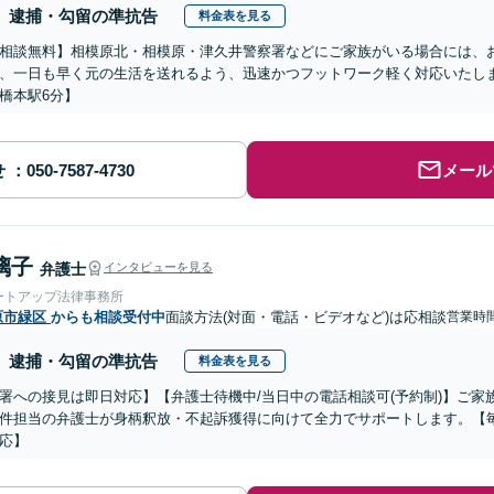
逮捕・勾留の準抗告
料金表を見る
相談無料】相模原北・相模原・津久井警察署などにご家族がいる場合には、
、一日も早く元の生活を送れるよう、迅速かつフットワーク軽く対応いたし
橋本駅6分】
せ
メール
璃子
弁護士
インタビューを見る
ートアップ法律事務所
原市緑区
からも相談受付中
面談方法(対面・電話・ビデオなど)は応相談
営業時間
逮捕・勾留の準抗告
料金表を見る
署への接見は即日対応】【弁護士待機中/当日中の電話相談可(予約制)】ご
件担当の弁護士が身柄釈放・不起訴獲得に向けて全力でサポートします。【毎
応】