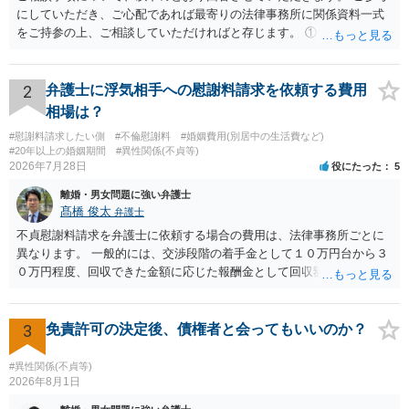
にしていただき、ご心配であれば最寄りの法律事務所に関係資料一式
をご持参の上、ご相談していただければと存じます。 ① このLINEの
流れを見る限り、100万円は貸付金ではなく、手切れ金・和解金と評価
される可能性はあるのか ⇒LINEを含む１００万円の貸付に至るまでの
やり取り等の経緯、誓約書の内容等を踏まえて、関係を清算するため
2
弁護士に浮気相手への慰謝料請求を依頼する費用
の 金銭であったと評価される可能性はあると考えます。 ② 「今後一
相場は？
切関与しないなら100万円振り込む」というLINEや誓約書は、裁判上
#慰謝料請求したい側
#不倫慰謝料
#婚姻費用(別居中の生活費など)
どの程度証拠価値があるのか ⇒前後のやり取りや誓約書の具体的内容
#20年以上の婚姻期間
#異性関係(不貞等)
を見ない限り、具体的な判断はできませんが、一定の証拠価値はある
2026年7月28日
役にたった
5
と考えます。 ③ 借用書があっても、後から100万円を貸付扱いに変更
離婚・男女問題に強い弁護士
することは認められるのか。 ⇒おそらく１００万円は不当利得（受け
髙橋 俊太
弁護士
取る正当な権利がないのに利益を取得した）として返還請求されてい
るものかと推察しますので、 貸金返還ではないかと存じます。 ④ 私
不貞慰謝料請求を弁護士に依頼する場合の費用は、法律事務所ごとに
は現在、収入も不安定で貯金もなくリボ払い借金が既に約100万あり。
異なります。 一般的には、交渉段階の着手金として１０万円台から３
今年に再婚したが主人はお金に厳しい為、一括で220万円を支払う事は
０万円程度、回収できた金額に応じた報酬金として回収額の１０％か
困難 仮に裁判で敗訴した場合でも、分割払いになる可能性はあります
ら２０％程度が設定されていることがあります。訴訟に移行する場合
か。 ⇒判決となり敗訴してしまった場合は、強制執行により不動産等
には、追加着手金や日当、実費が発生することもあります。 もっと
の財産を差し押さえられ、そこから債権回収が図られることになりま
も、証拠が十分にあるか、相手方の住所・勤務先が分かるか、慰謝料
3
免責許可の決定後、債権者と会ってもいいのか？
すが、 和解であれば柔軟な解決が可能ですので、その場合は分割払
額、離婚の有無、交渉で終わるか訴訟まで見込むかによって、費用は
いにより支払うことも十分可能です。 ⑤ このような事情であれば、私
変わり得ます。依頼前に、交渉だけの場合、訴訟になった場合、回収
#異性関係(不貞等)
は120万円のみ和解交渉を続けるべきでしょうか。 ⇒ご相談者様の認
できなかった場合の費用を確認しておくとよいでしょう。 弁護士選び
2026年8月1日
識を前提にすれば、１００万円も含めて返済する必要はないと考えら
では、不貞慰謝料案件の経験が相応にあるか、費用体系が明確か、見