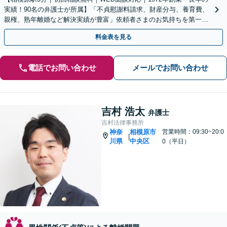
実績！90名の弁護士が所属】「不貞慰謝料請求、財産分与、養育費、
親権、熟年離婚など解決実績が豊富」依頼者さまのお気持ちを第一に
考えた対応を心がけます【休日・夜間相談可】
料金表を見る
電話でお問い合わせ
メールでお問い合わせ
吉村 浩太
弁護士
吉村法律事務所
神奈
相模原市
営業時間：09:30~20:0
|
川県
中央区
0（平日）