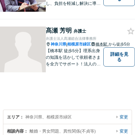
し、負担を軽減し解決に導き
ます。 お話をじっくり聞き、
お客様の気持ちを尊重しなが
ら解決策を提案します。 まず
髙瀬 芳明
はご相談いただき、今後の進
弁護士
め方を一緒に考えましょう。
弁護士法人髙瀬総合法律事務所
【法テラス利用可】
神奈川県
相模原市緑区
橋本駅
から徒歩5分
|
【橋本駅 徒歩5分】理系出身
詳細を見
の知識を活かして依頼者さま
る
を全力でサポート！法人のお
客様も、個人のお客様も、ま
ずはざっくばらんにお悩みを
お話ください。ご相談者の話
したいことを整理しながら導
き出します。
エリア
神奈川県、相模原市緑区
変更
相談内容
離婚・男女問題、異性関係(不貞等)
変更