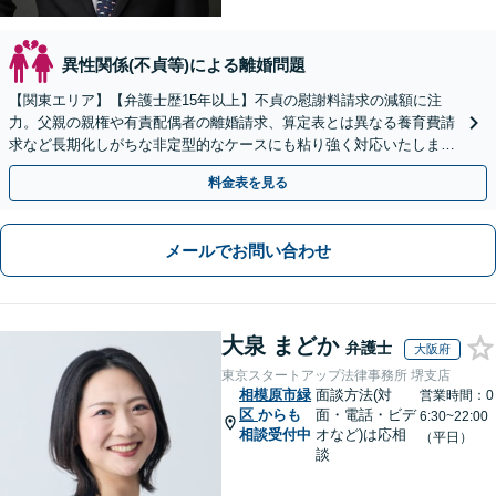
異性関係(不貞等)による離婚問題
【関東エリア】【弁護士歴15年以上】不貞の慰謝料請求の減額に注
力。父親の親権や有責配偶者の離婚請求、算定表とは異なる養育費請
求など長期化しがちな非定型的なケースにも粘り強く対応いたしま
す。【初回相談30分無料】【休日・夜間相談可】
料金表を見る
メールでお問い合わせ
大泉 まどか
弁護士
大阪府
東京スタートアップ法律事務所 堺支店
相模原市緑
面談方法(対
営業時間：0
区
からも
面・電話・ビデ
6:30~22:00
相談受付中
オなど)は応相
（平日）
談