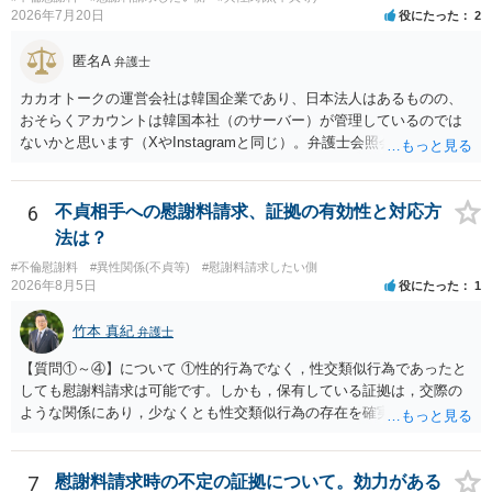
2026年7月20日
役にたった
2
匿名A
弁護士
カカオトークの運営会社は韓国企業であり、日本法人はあるものの、
おそらくアカウントは韓国本社（のサーバー）が管理しているのでは
ないかと思います（XやInstagramと同じ）。弁護士会照会は日本法に
基づく制度であり、送付先は日本国内とするのが原則で、外国企業に
対する照会は基本的にできないと解されています（弁護士会によって
は例外的に認める扱いもありますが、かなり限定されているので一般
6
不貞相手への慰謝料請求、証拠の有効性と対応方
的ではないでしょう）。もし韓国本社がアカウント管理をしているな
法は？
ら、日本法人へ送っても「ウチでは管理していない」という回答にな
#不倫慰謝料
#異性関係(不貞等)
#慰謝料請求したい側
ります。 個人で直接他人のID情報の開示を求めても拒否されるでしょ
2026年8月5日
役にたった
1
う。
竹本 真紀
弁護士
【質問①～④】について ①性的行為でなく，性交類似行為であったと
しても慰謝料請求は可能です。しかも，保有している証拠は，交際の
ような関係にあり，少なくとも性交類似行為の存在を確実に証明でき
るものです（裏を返せば，証拠で認められる範囲でしか認めていない
ことを窺わせるものです。）。ですから，慰謝料請求を進めることで
よいと思います。 ただ．慰謝料額については，婚姻破綻に至っていな
7
慰謝料請求時の不定の証拠について。効力がある