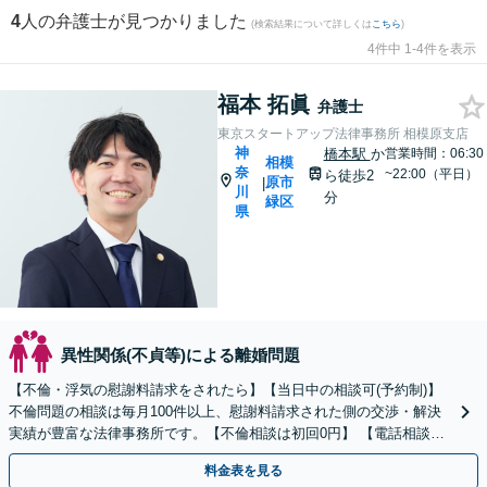
4
人の弁護士が見つかりました
(検索結果について詳しくは
こちら
)
4件中 1-4件を表示
福本 拓眞
弁護士
東京スタートアップ法律事務所 相模原支店
神
橋本駅
か
営業時間：06:30
相模
奈
~22:00（平日）
ら徒歩2
原市
|
川
分
緑区
県
異性関係(不貞等)による離婚問題
【不倫・浮気の慰謝料請求をされたら】【当日中の相談可(予約制)】
不倫問題の相談は毎月100件以上、慰謝料請求された側の交渉・解決
実績が豊富な法律事務所です。【不倫相談は初回0円】 【電話相談で
ご契約まで対応可/来所不要】
料金表を見る