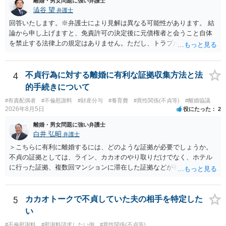
離婚・男女問題に強い弁護士
れるため、 120万円のみについて交渉を続けることがベターかと存じ
通しを過度に楽観的に言い過ぎないか、質問に具体的に答えてくれる
澁谷 望
弁護士
ます。
か、連絡方法（メール、電話、弁護士直接か事務局員を介するかな
回答いたします。※弁護士により見解は異なる可能性があります。 結
ど）や対応スピードが合うかを確認するとよいと思います。いずれに
論から申し上げますと、免責許可の決定後に元債権者と会うこと自体
しましても、弁護士への相談・依頼にあたっては、証拠資料、夫と相
を禁止する法律上の規定はありません。ただし、トラブル防止の観点
手方の関係、相手方の氏名・住所等、夫婦関係への影響、離婚予定の
から慎重な対応が必要です。 今後の付き合い方で気をつけるべきポイ
有無など事実関係をよく整理して相談されることをお勧めいたしま
ントは以下の通りです。 ・金銭のやり取りや返済の約束は絶対にしな
す。
い（免責された借金を任意でも支払ってしまうとトラブルの元になり
4
不貞行為に対する離婚に有利な証拠収集方法と法
ます） ・過去のDVや過剰請求の経緯を踏まえ、相手の感情に流されな
的手続きについて
い ・予定通り毅然とした態度で距離を置く 法律上の制限はないもの
#有責配偶者
#不倫慰謝料
#財産分与
#養育費
#異性関係(不貞等)
#離婚協議
の、ご自身の生活と精神的な安定を守るためにも、お互いに距離を置
2026年8月5日
役にたった
2
くというご判断は非常に賢明かと思います。
離婚・男女問題に強い弁護士
白井 弘昭
弁護士
＞こちらに有利に離婚するには、どのような証拠が必要でしょうか。
不貞の証拠としては、ライン、カカオのやり取りだけでなく、ホテル
に行った証拠、複数回マンションに滞在した証拠などが有効です。 不
貞の証拠があれば、離婚をさらに有利に進める（離婚したい時期に離
婚する、慰謝料をとるなど）ことができると思われます。 ただし、不
貞発覚後、長期間同居を続けると、不貞を許したとの評価につながる
5
カカオトークで不貞していた夫の相手を特定した
場合がありますので、ご注意ください。 以上、ご参考まで。
い
#不倫慰謝料
#慰謝料請求したい側
#異性関係(不貞等)