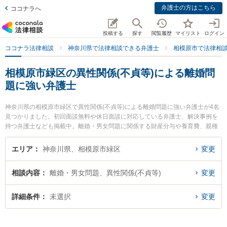
弁護士の方はこちら
ココナラへ
投稿する
探す
閲覧履歴
マイリスト
ログイン
ココナラ法律相談
神奈川県で法律相談できる弁護士
相模原市で法律相
相模原市緑区の異性関係(不貞等)による離婚問
題に強い弁護士
神奈川県の相模原市緑区で異性関係(不貞等)による離婚問題に強い弁護士が4名
見つかりました。初回面談無料や休日面談に対応している弁護士、解決事例を
持つ弁護士なども掲載中。離婚・男女問題に関係する財産分与や養育費、親権
等の細かな分野での絞り込み検索もでき便利です。特に東京スタートアップ法
律事務所 相模原支店の福本 拓眞弁護士や橋本さがみ総合法律事務所の井田 翔
エリア
神奈川県、相模原市緑区
変更
太弁護士、橋本さがみ総合法律事務所の小川 葵弁護士のプロフィール情報や弁
護士費用、強みなどが注目されています。『相模原市緑区で土日や夜間に発生
相談内容
離婚・男女問題、異性関係(不貞等)
変更
した異性関係(不貞等)による離婚問題のトラブルを今すぐに弁護士に相談した
い』『異性関係(不貞等)による離婚問題のトラブル解決の実績豊富な近くの弁護
士を検索したい』『初回相談無料で異性関係(不貞等)による離婚問題を法律相談
詳細条件
未選択
変更
できる相模原市緑区内の弁護士に相談予約したい』などでお困りの相談者さん
におすすめです。