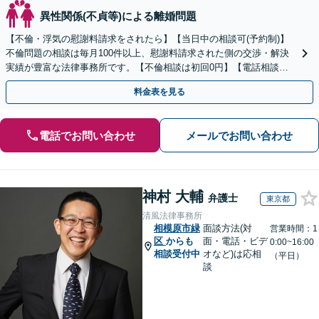
異性関係(不貞等)による離婚問題
【不倫・浮気の慰謝料請求をされたら】【当日中の相談可(予約制)】
不倫問題の相談は毎月100件以上、慰謝料請求された側の交渉・解決
実績が豊富な法律事務所です。【不倫相談は初回0円】【電話相談で
ご契約まで対応可/来所不要】
料金表を見る
電話でお問い合わせ
メールでお問い合わせ
神村 大輔
弁護士
東京都
清風法律事務所
相模原市緑
面談方法(対
営業時間：1
区
からも
面・電話・ビデ
0:00~16:00
相談受付中
オなど)は応相
（平日）
談