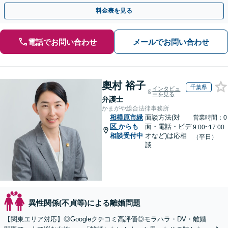
気軽にご相談ください【休日・夜間面談可】【橋本駅6分】
料金表を見る
電話でお問い合わせ
メールでお問い合わせ
奧村 裕子
千葉県
インタビュ
ーを見る
弁護士
かまがや総合法律事務所
相模原市緑
面談方法(対
営業時間：0
区
からも
面・電話・ビデ
9:00~17:00
相談受付中
オなど)は応相
（平日）
談
異性関係(不貞等)による離婚問題
【関東エリア対応】◎Googleクチコミ高評価◎モラハラ・DV・離婚