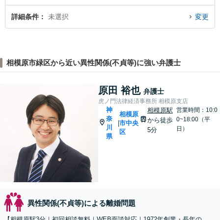
詳細条件
未選択
変更
相模原市緑区から近い異性関係(不貞等)に強い弁護士
原田 裕也
弁護士
虎ノ門法律経済事務所 相模原支店
神
相模原駅
営業時間：10:0
相模原
奈
0~18:00（平
から徒歩
市中央
|
川
日）
5分
区
県
異性関係(不貞等)による離婚問題
【相模原駅3分｜初回相談無料｜WEB面談対応｜1972年創業・長年の