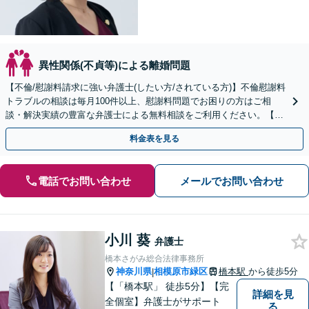
異性関係(不貞等)による離婚問題
【不倫/慰謝料請求に強い弁護士(したい方/されている方)】不倫慰謝料
トラブルの相談は毎月100件以上、慰謝料問題でお困りの方はご相
談・解決実績の豊富な弁護士による無料相談をご利用ください。【不
倫相談は初回0円】【全国対応】
料金表を見る
電話でお問い合わせ
メールでお問い合わせ
小川 葵
弁護士
橋本さがみ総合法律事務所
神奈川県
相模原市緑区
橋本駅
から徒歩5分
|
【「橋本駅」 徒歩5分】【完
詳細を見
全個室】弁護士がサポート
る