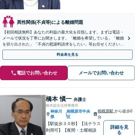
異性関係(不貞等)による離婚問題
【初回相談無料】あなたの利益の最大化を目指します。まずは電話・
メールで状況を丁寧にお聞きします。「離婚を希望している」「離婚
を切り出された」「不貞の慰謝料請求をしたい」等お任せください。
【リーズナブルな料金設定】
料金表を見る
電話でお問い合わせ
メールでお問い合わせ
橋本 愼一
弁護士
橋本総合法律事務所
相模原駅
から徒歩0
神奈川
相模原市中央
|
県
区
分
【駅徒歩３０秒】【法テラス
詳細を見
利用可】【夜間・土曜相談
る