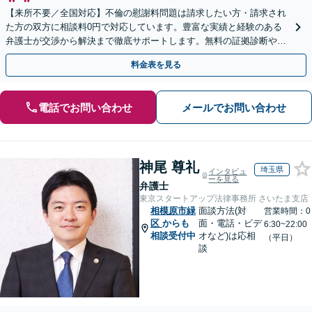
【来所不要／全国対応】不倫の慰謝料問題は請求したい方・請求され
た方の双方に相談料0円で対応しています。豊富な実績と経験のある
弁護士が交渉から解決まで徹底サポートします。無料の証拠診断や着
手金の返還保証もありますので安心してご相談ください。
料金表を見る
電話でお問い合わせ
メールでお問い合わせ
神尾 尊礼
埼玉県
インタビュ
ーを見る
弁護士
東京スタートアップ法律事務所 さいたま支店
相模原市緑
面談方法(対
営業時間：0
区
からも
面・電話・ビデ
6:30~22:00
相談受付中
オなど)は応相
（平日）
談