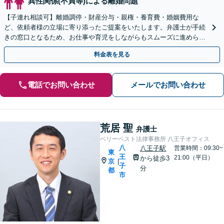
異性関係(不貞等)による離婚問題
【子連れ相談可】離婚調停・財産分与・親権・養育費・婚姻費用な
ど、依頼者様の立場に寄り添ったご提案をいたします。弁護士が手続
きの窓口となるため、お仕事や育児をしながらもスムーズに進められ
ます。【相模原駅徒歩12分】【秘密厳守】
料金表を見る
電話でお問い合わせ
メールでお問い合わせ
荒居 聖
弁護士
ベリーベスト法律事務所 八王子オフィス
八
八王子駅
営業時間：09:30~
東
王
21:00（平日）
から徒歩3
京
|
子
分
都
市