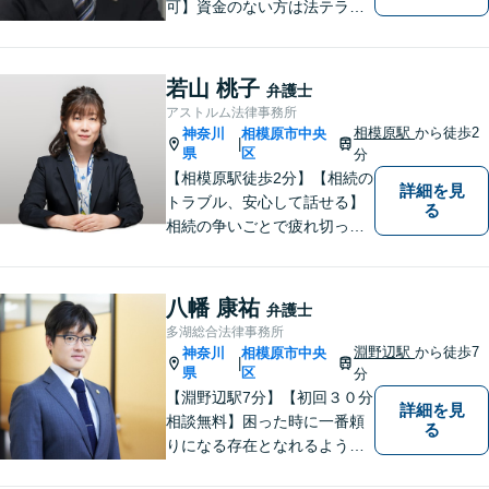
可】資金のない方は法テラス
をご利用ください。解決に向
けて丁寧に、迅速に対応しま
す。住宅ローンの支払で悩ま
若山 桃子
弁護士
れている方も一度ご相談くだ
アストルム法律事務所
さい。最高の結果が出せるよ
相模原駅
から徒歩2
神奈川
相模原市中央
|
う自己研鑽を怠らず質の高い
県
区
分
仕事を目指します。
【相模原駅徒歩2分】【相続の
詳細を見
トラブル、安心して話せる】
る
相続の争いごとで疲れ切って
しまう前に。女性弁護士が一
貫対応、トラブルの解決を目
指します。遺産分割協議・遺
八幡 康祐
弁護士
留分・調停・裁判にも対応。
多湖総合法律事務所
淵野辺駅
から徒歩7
神奈川
相模原市中央
|
県
区
分
【淵野辺駅7分】【初回３０分
詳細を見
相談無料】困った時に一番頼
る
りになる存在となれるよう、
皆様のご事情に寄り添った問