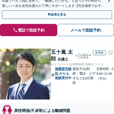
問題で一人で悩む女性へ。「離婚したいかも」と思ったその時から、
新しい一歩を女性弁護士が丁寧にサポートします【完全個室でお子さ
ま連れOK】【WEB面談可】【新鎌ケ谷駅5分】
料金表を見る
電話で面談予約
メールで面談予約
五十嵐 太
群馬県
インタビュ
ーを見る
郎
弁護士
ネクスパート法律事務所 高崎オフィス
相模原市緑
面談方法(対
営業時間：0
区
からも
面・電話・ビデ
9:00~21:00
相談受付中
オなど)は応相
（平日）
談
異性関係(不貞等)による離婚問題