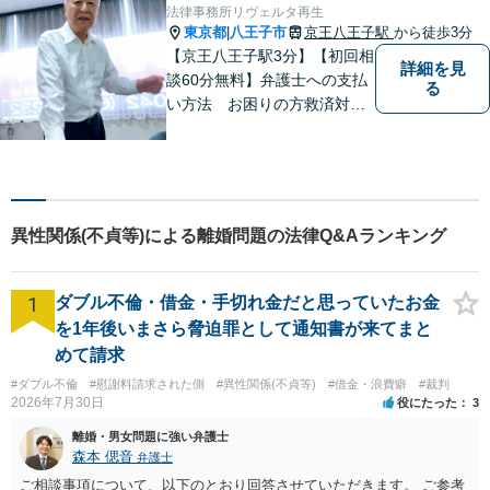
法律事務所リヴェルタ再生
東京都
八王子市
京王八王子駅
から徒歩3分
|
【京王八王子駅3分】【初回相
詳細を見
談60分無料】弁護士への支払
る
い方法 お困りの方救済対応
します。弁護士への支払いが
経済的事情により費用の工面
が一括で出来ない場合は、弁
護士の裁量により費用の分割
が可能です。法律事務所リベ
異性関係(不貞等)による離婚問題の法律Q&Aランキング
ルタ再生はこれに該当いたし
ます。
1
ダブル不倫・借金・手切れ金だと思っていたお金
を1年後いまさら脅迫罪として通知書が来てまと
めて請求
#ダブル不倫
#慰謝料請求された側
#異性関係(不貞等)
#借金・浪費癖
#裁判
2026年7月30日
役にたった
3
離婚・男女問題に強い弁護士
森本 偲音
弁護士
ご相談事項について、以下のとおり回答させていただきます。 ご参考