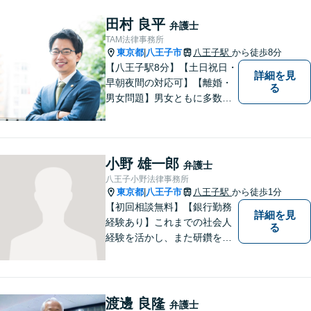
題解決を心がけております。
お電話の際に『ココナラ経由
田村 良平
弁護士
で八幡弁護士に相談希望』と
TAM法律事務所
お伝え下さい。
東京都
八王子市
八王子駅
から徒歩8分
|
【八王子駅8分】【土日祝日・
詳細を見
早朝夜間の対応可】【離婚・
る
男女問題】男女ともに多数実
績アリ。親権、財産分与～養
育費まで幅広く対応【交通事
故】【相続】もお任せくださ
い。
小野 雄一郎
弁護士
八王子小野法律事務所
東京都
八王子市
八王子駅
から徒歩1分
|
【初回相談無料】【銀行勤務
詳細を見
経験あり】これまでの社会人
る
経験を活かし、また研鑽を怠
らず、今後とも仕事をしてい
こうと考えております。おひ
とりで悩まれず、まずはお気
軽にご相談ください。
渡邊 良隆
弁護士