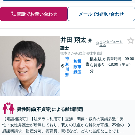
電話でお問い合わせ
メールでお問い合わせ
井田 翔太
弁
インタビューを
見る
護士
橋本さがみ総合法律事務所
神
橋本駅
か
営業時間：09:00
相模
奈
~18:00（平日）
ら徒歩5
原市
|
川
分
緑区
県
異性関係(不貞等)による離婚問題
【電話相談可】【法テラス利用可】交渉・調停・裁判の実績多数！男
性・女性弁護士が所属しており、双方の視点から解決が可能。不倫の
慰謝料請求、財産分与、養育費、親権など、どんな些細なことでもお