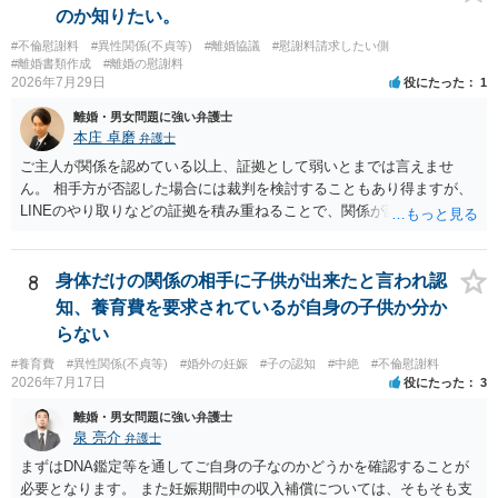
いとして，この点を考慮されることになるかもしれません。 ②夫との
のか知りたい。
今後のことを考えて書いてもらうか否かを検討するのがよいと思いま
#不倫慰謝料
#異性関係(不貞等)
#離婚協議
#慰謝料請求したい側
す。今ある証拠以上のことを証明（証明力を強めることも含む）でき
#離婚書類作成
#離婚の慰謝料
るのであれば，前向きに検討を進めるという考え方でもよいでしょ
2026年7月29日
役にたった
1
う。慰謝料請求としては証拠として使えることが前提であり，その価
離婚・男女問題に強い弁護士
値と夫との関係との均衡のように思います。 ③行政書士に委任をして
本庄 卓磨
弁護士
いるのであれば，どのような内容の委任なのか不明ですが，その行政
書士との協議になると思います。請求するか，訴訟にするか，その点
ご主人が関係を認めている以上、証拠として弱いとまでは言えませ
の見極めや，相手方は性交類似行為は認めているのか，それさえも否
ん。 相手方が否認した場合には裁判を検討することもあり得ますが、
定しているのかによって，考え方・進め方は変わってくると思いま
LINEのやり取りなどの証拠を積み重ねることで、関係が認定される余
す。 ④性交類似行為を認めているにもかかわらず支払を拒否するので
地は十分にあります。 ただし、手元の証拠でどこまで認定できるかは
あれば，本人（行政書士でも同じだと思います。）への対応ではあま
個別の事情によりますので、お早めに弁護士に相談されることをおす
り変わらないように思います。減額で折り合えるなら本人様の交渉で
すめします。
8
身体だけの関係の相手に子供が出来たと言われ認
もよいように思いますが，ゼロかどうかの観点であれば，訴訟に進む
知、養育費を要求されているが自身の子供か分か
しかなくなるようにも思います。そうしますと，お近くの弁護士に相
らない
談して進めることを検討した方がよいようにも思います。
#養育費
#異性関係(不貞等)
#婚外の妊娠
#子の認知
#中絶
#不倫慰謝料
2026年7月17日
役にたった
3
離婚・男女問題に強い弁護士
泉 亮介
弁護士
まずはDNA鑑定等を通してご自身の子なのかどうかを確認することが
必要となります。 また妊娠期間中の収入補償については、そもそも支