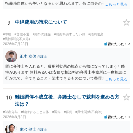
払義務自体から争いとなるかと思われます。仮に自身の子であったと
して、そのことから当然に補償義務が発生するものではありません。
相手に弁護士がついているということであれば、依頼をするかしない
かは別として一度ご自身も個別に弁護士に相談をされたほうが良いで
9
中絶費用の請求について
しょう。
#中絶
#音信不通
#婚外の妊娠
#慰謝料請求したい側
#婚約破棄
#異性関係(不貞等)
2026年7月23日
役にたった
2
正木 友啓
弁護士
間に弁護士を入れると、費用対効果の観点から損になってしまう可能
性があります 無料あるいは安価な相談料の弁護士事務所に一度相談に
行かれて、今できること・請求できるものについて整理されるのがよ
いかと思います
10
離婚調停不成立後、弁護士なしで裁判を進める方
法は？
#財産分与
#離婚すること自体
#調停
#審判
#異性関係(不貞等)
2026年8月3日
役にたった
1
鬼沢 健士
弁護士