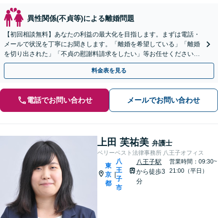
異性関係(不貞等)による離婚問題
【初回相談無料】あなたの利益の最大化を目指します。まずは電話・
メールで状況を丁寧にお聞きします。「離婚を希望している」「離婚
を切り出された」「不貞の慰謝料請求をしたい」等お任せください。
【リーズナブルな料金設定】
料金表を見る
電話でお問い合わせ
メールでお問い合わせ
上田 芙祐美
弁護士
ベリーベスト法律事務所 八王子オフィス
八
八王子駅
営業時間：09:30~
東
王
21:00（平日）
から徒歩3
京
|
子
分
都
市