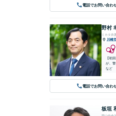
電話でお問い合わ
野村 
ミカタ弁
川崎
【初回
が、警
など
電話でお問い合わ
板垣 
岡山中央