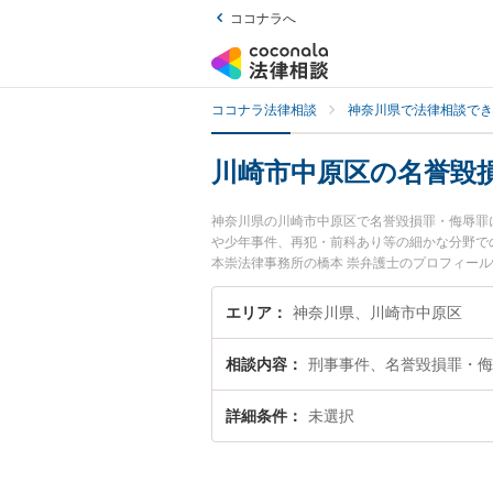
ココナラへ
ココナラ法律相談
神奈川県で法律相談でき
川崎市中原区の名誉毀
神奈川県の川崎市中原区で名誉毀損罪・侮辱罪
や少年事件、再犯・前科あり等の細かな分野で
本崇法律事務所の橋本 崇弁護士のプロフィー
ぐに弁護士に相談したい』『名誉毀損罪・侮辱
の弁護士に相談予約したい』などでお困りの相
エリア
神奈川県、川崎市中原区
相談内容
刑事事件、名誉毀損罪・侮
詳細条件
未選択