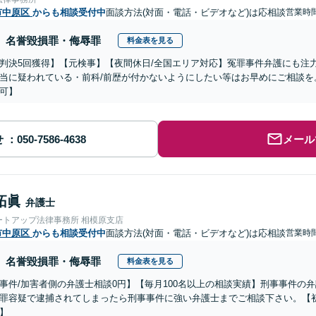
市中原区
からも相談受付中
面談方法(対面・電話・ビデオなど)は応相談
営業時間
名誉毀損罪・侮辱罪
料金表を見る
判決5回獲得】【元検事】【夜間休日/全国エリア対応】冤罪事件弁護にも注
当に疑われている・前科/前歴が付かないようにしたい等はお早めにご相談を
可】
せ
メール
拓眞
弁護士
ートアップ法律事務所 相模原支店
市中原区
からも相談受付中
面談方法(対面・電話・ビデオなど)は応相談
営業時間
名誉毀損罪・侮辱罪
料金表を見る
事件/加害者側の弁護士相談0円】【毎月100名以上の相談実績】刑事事件の
罪容疑で逮捕されてしまったら刑事事件に強い弁護士までご相談下さい。【初
】