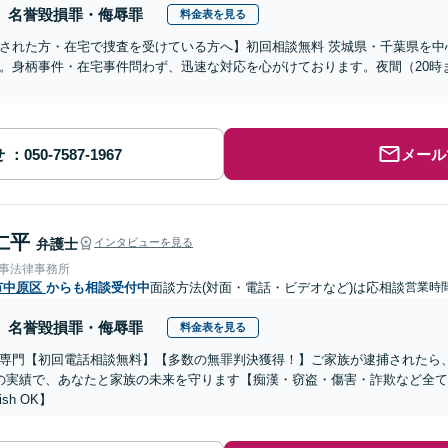
名誉毀損罪・侮辱罪
料金表を見る
された方・在宅で捜査を受けている方へ】初回相談無料 茨城県・千葉県を中
。身柄事件・在宅事件問わず、迅速な対応を心がけております。夜間（20時
せ
メール
仁平
弁護士
インタビューを見る
刑事法律事務所
市中原区
からも相談受付中
面談方法(対面・電話・ビデオなど)は応相談
営業時間
名誉毀損罪・侮辱罪
料金表を見る
専門【初回電話相談無料】【多数の無罪判決獲得！】ご家族が逮捕されたら、
の実績で、あなたと家族の未来を守ります【痴漢・窃盗・傷害・詐欺など全
ish OK】