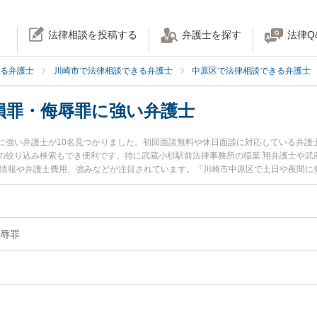
法律相談を投稿する
弁護士を探す
法律Q
る弁護士
川崎市で法律相談できる弁護士
中原区で法律相談できる弁護士
損罪・侮辱罪に強い弁護士
に強い弁護士が10名見つかりました。初回面談無料や休日面談に対応している弁護
の絞り込み検索もでき便利です。特に武蔵小杉駅前法律事務所の稲葉 翔弁護士や武
ル情報や弁護士費用、強みなどが注目されています。『川崎市中原区で土日や夜間に
罪のトラブル解決の実績豊富な近くの弁護士を検索したい』『初回相談無料で名誉
談者さんにおすすめです。
辱罪