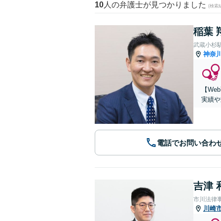
10
人の弁護士が見つかりました
(検索
稲葉 
武蔵小杉
神奈
【We
実績や
電話でお問い合わ
吉津 
市川法律
川崎