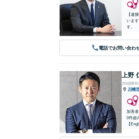
【逮捕
います
す。
電話でお問い合わ
上野 
JIN国際
川崎
加害者
0件超
【Engl