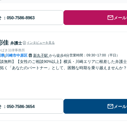
せ
メール
彩佳
弁護士
インタビューを見る
つばき法律事務所
川県
川崎市中原区
新丸子駅
から徒歩4分
営業時間：09:30~17:00（平日）
|
談無料】【女性のご相談90%以上】横浜・川崎エリアに根差した弁護
拓く「あなたのパートナー」として、困難な時期を乗り越えませんか？
せ
メール