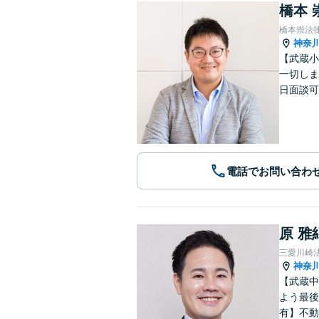
橋本 
橋本崇法
神奈
【武蔵小
一切しま
日面談可
電話でお問い合わ
原 雅
三愛川崎
神奈
【武蔵中
よう最後
有】不動