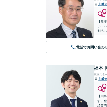
川崎
【無罪
い・不
割払い
電話でお問い合わ
福本 
東京スタ
川崎
【刑事
す。犯
談専門