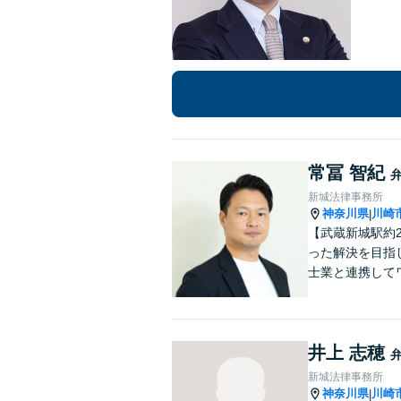
常冨 智紀
新城法律事務所
神奈川県
川崎
|
【武蔵新城駅約
った解決を目指
士業と連携して
井上 志穂
新城法律事務所
神奈川県
川崎
|