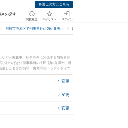
弁護士の方はこちら
&Aを探す
閲覧履歴
マイリスト
ログイン
川崎市中原区で刑事事件に強い弁護士
川崎市中原区で名誉毀損罪・侮辱罪
士なども掲載中。刑事事件に関係する加害者側
蔵小杉つばき法律事務所の太田 彩佳弁護士、橋
発生した名誉毀損罪・侮辱罪のトラブルを今す
毀損罪・侮辱罪を法律相談できる川崎市中原区内
変更
変更
変更