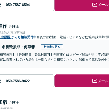
せ
メール
幸作
弁護士
護士法人 東京事務所
市中原区
からも相談受付中
面談方法(対面・電話・ビデオなど)は応相談
営業時間
名誉毀損罪・侮辱罪
料金表を見る
相談無料】【最短即日！緊急対応可】刑事事件はスピード解決が鍵！不起訴
察に捜査されている場合は一刻も早くご相談ください。深夜まで電話受付中
せ
メール
和彦
弁護士
法律事務所