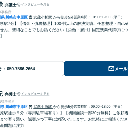
崇
弁護士
インタビューを見る
律事務所
川県
川崎市中原区
武蔵小杉駅
から徒歩5分
営業時間：10:00~19:00（平日）
|
杉駅7分】【借金・債務整理】100件以上の解決実績。任意整理・自己
せん。些細なことでもお話ください【労働・雇用】固定残業代請求につ
】
せ
メール
紀
弁護士
インタビューを見る
法律事務所
川県
川崎市中原区
武蔵中原駅
から徒歩5分
営業時間：09:00~18:00（平日）
|
原駅徒歩５分（専用駐車場有り）】【初回面談一部30分無料】ご依頼
まで寄り添い、誠実かつ丁寧に対応いたします。お気軽にご相談くださ
産問題に注力