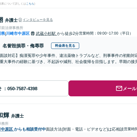
結果について詳しくは
こちら
)
翔
弁護士
インタビューを見る
駅前法律事務所
川県
川崎市中原区
武蔵小杉駅
から徒歩2分
営業時間：09:00~17:00（平日）
|
名誉毀損罪・侮辱罪
料金表を見る
b面談対応】痴漢冤罪や少年事件、違法薬物トラブルなど、刑事事件の初動対
重大事件の経験に基づき、不起訴や減刑、社会復帰を目指します。早期の接
せ
メール
和輝
弁護士
事務所
市中原区
からも相談受付中
面談方法(対面・電話・ビデオなど)は応相談
営業時間