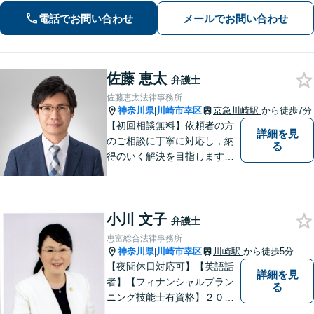
対応(法律相談は完全予約制)】各分野で
電話でお問い合わせ
メールでお問い合わせ
専門性の高い弁護士が寄り添い解決を
サポートします。
佐藤 恵太
弁護士
佐藤恵太法律事務所
神奈川県
川崎市幸区
京急川崎駅
から徒歩7分
|
【初回相談無料】依頼者の方
詳細を見
のご相談に丁寧に対応し，納
る
得のいく解決を目指します。
まずはお気軽にご相談くださ
い。
小川 文子
弁護士
恵富総合法律事務所
神奈川県
川崎市幸区
川崎駅
から徒歩5分
|
【夜間休日対応可】【英語話
詳細を見
者】【フィナンシャルプラン
る
ニング技能士有資格】２０年
以上の事業所勤務経験があり