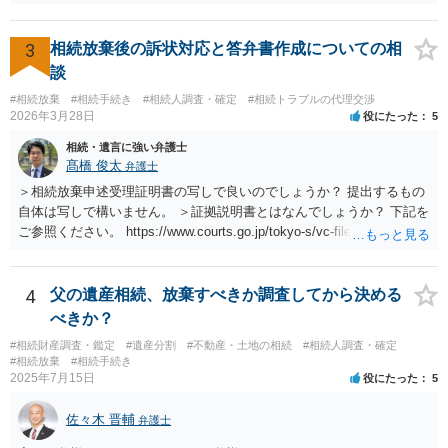
3
相続放棄後の訴状対応と答弁書作成についての相
談
#相続放棄
#相続手続き
#相続人調査・確定
#相続トラブルの代理交渉
2026年3月28日
役にたった
5
相続・遺言に強い弁護士
髙橋 俊太
弁護士
＞相続放棄申述受理証明書の写しで良いのでしょうか？ 提出するもの
自体は写しで構いません。 ＞証拠説明書とはなんでしょうか？ 下記を
ご参照ください。 https://www.courts.go.jp/tokyo-s/vc-files/tokyo-s/file/
14-1kisairei.pdf
4
父の遺産相続、放棄すべきか調査してから決める
べきか？
#相続財産調査・鑑定
#遺産分割
#不動産・土地の相続
#相続人調査・確定
#相続放棄
#相続手続き
2025年7月15日
役にたった
5
佐々木 晋輔
弁護士