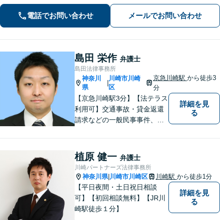
ークの軽さに自信あり。費用の負担を
電話でお問い合わせ
メールでお問い合わせ
最小限にするよう努めています。【地
元密着】クチコミ・リピーター多数。
島田 栄作
弁護士
島田法律事務所
京急川崎駅
から徒歩3
神奈川
川崎市川崎
|
県
区
分
【京急川崎駅3分】【法テラス
詳細を見
利用可】交通事故・貸金返還
る
請求などの一般民事事件、離
婚事件・遺産分割事件等の家
事事件、任意整理・破産・個
人再生などの債務整理事件、
植原 健一
弁護士
さらには刑事事件等幅広い分
川崎パートナーズ法律事務所
野を取り扱っております。お
神奈川県
川崎市川崎区
川崎駅
から徒歩1分
|
気軽にご相談ください【休
【平日夜間・土日祝日相談
詳細を見
日・夜間相談可】
可】【初回相談無料】【JR川
る
崎駅徒歩１分】