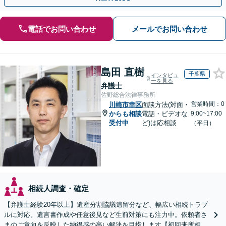
電話でお問い合わせ
メールでお問い合わせ
島田 直樹
千葉県
インタビュ
ーを見る
弁護士
佐野総合法律事務所
営業時間：0
川崎市幸区
面談方法(対面・
からも相談
電話・ビデオな
9:00~17:00
受付中
ど)は応相談
（平日）
相続人調査・確定
【弁護士経験20年以上】遺産分割協議遺留分など、幅広い相続トラブ
ルに対応。遺言書作成や任意後見など生前対策にも注力中。依頼者さ
まのご意向を反映した納得感の高い解決を目指します【初回来所相談