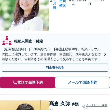
市川
|
川
日）
分
崎区
県
相続人調査・確定
【初回相談無料】【JR川崎駅2分】【弁護士経験10年】相続トラブル
の防止に注力しています。遺言書作成、家族信託、成年後見人などご
相談ください。依頼者さまの代理人として交渉することも可能です
【土日祝対応可】
料金表を見る
電話で面談予約
メールで面談予約
髙倉 久弥
弁護
インタビューを見
る