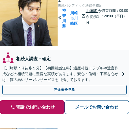
士
川崎パシフィック法律事務所
神
川崎駅
か
営業時間：09:00
川崎
奈
~20:00（平日）
ら徒歩1
市川
|
川
分
崎区
県
相続人調査・確定
【川崎駅より徒歩１分】【初回相談無料】遺産相続トラブルや遺言作
成などの相続問題に豊富な実績があります。安心・信頼・丁寧を心が
け，質の高いリーガルサービスを目指しております。
料金表を見る
電話でお問い合わせ
メールでお問い合わせ