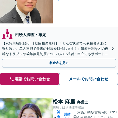
相続人調査・確定
【京急川崎駅1分】【初回相談無料】「どんな状況でも依頼者さまに
寄り添い、二人三脚で最善の解決を目指します！」遺産分割などの複
雑なトラブルや成年後見制度についてのご相談・申立てもサポート。
一人で抱え込まず、まずはお話をお聞かせください
料金表を見る
電話でお問い合わせ
メールでお問い合わせ
松本 麻里
弁護士
川崎つばさ法律事務所
神
京急川崎駅
営業時間：09:0
川崎
奈
0~17:30（平
から徒歩1