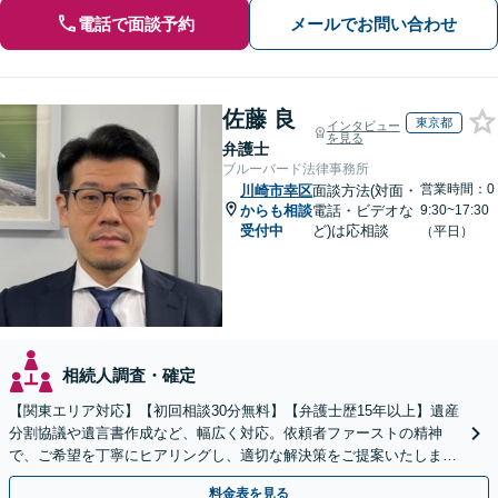
電話で面談予約
メールでお問い合わせ
佐藤 良
東京都
インタビュー
を見る
弁護士
ブルーバード法律事務所
営業時間：0
川崎市幸区
面談方法(対面・
からも相談
電話・ビデオな
9:30~17:30
受付中
ど)は応相談
（平日）
相続人調査・確定
【関東エリア対応】【初回相談30分無料】【弁護士歴15年以上】遺産
分割協議や遺言書作成など、幅広く対応。依頼者ファーストの精神
で、ご希望を丁寧にヒアリングし、適切な解決策をご提案いたしま
す。まずは無料相談でお悩みをお聞かせください。
料金表を見る