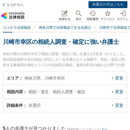
弁護士の方はこちら
ココナラへ
投稿する
探す
閲覧履歴
マイリスト
ログイン
ココナラ法律相談
神奈川県で法律相談できる弁護士
川崎市で法律相談
川崎市幸区の相続人調査・確定に強い弁護士
神奈川県の川崎市幸区で相続人調査・確定に強い弁護士が5名見つかりました。
初回面談無料や休日面談に対応している弁護士なども掲載中。相続・遺言に関
係する家族間の相続トラブルや認知症の相続、遺産分割等の細かな分野での絞
り込み検索もでき便利です。特に東京スタートアップ法律事務所 川崎支店の小
林 望海弁護士や佐藤恵太法律事務所の佐藤 恵太弁護士、恵富総合法律事務所の
エリア
神奈川県、川崎市幸区
変更
小川 文子弁護士のプロフィール情報や弁護士費用、強みなどが注目されていま
す。『川崎市幸区で土日や夜間に発生した相続人調査・確定のトラブルを今す
相談内容
相続・遺言、相続人調査・確定
変更
ぐに弁護士に相談したい』『相続人調査・確定のトラブル解決の実績豊富な近
くの弁護士を検索したい』『初回相談無料で相続人調査・確定を法律相談でき
る川崎市幸区内の弁護士に相談予約したい』などでお困りの相談者さんにおす
詳細条件
未選択
変更
すめです。
5
人の弁護士が見つかりました
(検索結果について詳しくは
こちら
)