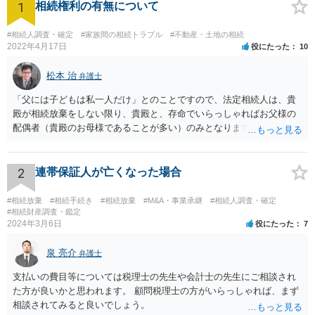
1
相続権利の有無について
#相続人調査・確定
#家族間の相続トラブル
#不動産・土地の相続
2022年4月17日
役にたった
10
松本 治
弁護士
「父には子どもは私一人だけ」とのことですので、法定相続人は、貴
殿が相続放棄をしない限り、貴殿と、存命でいらっしゃればお父様の
配偶者（貴殿のお母様であることが多い）のみとなります。遺言がな
い限り、「次男」（お父様の弟）らの相続権は発生しません。
2
連帯保証人が亡くなった場合
#相続放棄
#相続手続き
#相続放棄
#M&A・事業承継
#相続人調査・確定
#相続財産調査・鑑定
2024年3月6日
役にたった
7
泉 亮介
弁護士
支払いの費目等については税理士の先生や会計士の先生にご相談され
た方が良いかと思われます。 顧問税理士の方がいらっしゃれば、まず
相談されてみると良いでしょう。