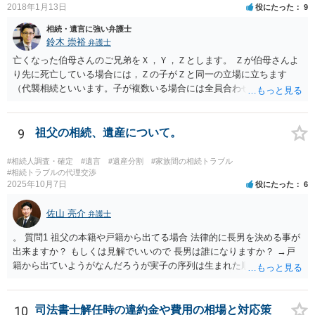
2018年1月13日
役にたった
9
相続・遺言に強い弁護士
鈴木 崇裕
弁護士
亡くなった伯母さんのご兄弟をＸ，Ｙ，Ｚとします。 Ｚが伯母さんよ
り先に死亡している場合には，Ｚの子がＺと同一の立場に立ちます
（代襲相続といいます。子が複数いる場合には全員合わせてＺと同一
の取り分です。）。 Ｘ，Ｙ，Ｚ（またＺの子）はそれぞれ３分の１ず
つの相続分を有していますので， そのことを前提として，遺産分割協
議をすることになります（必ずしも３分の１ずつにしなくても，合意
9
祖父の相続、遺産について。
ができれば構いません。）。 今後の対応としては， ①伯母さんの相続
財産（遺産）の全容を整理する（預貯金，有価証券，不動産等の有無
#相続人調査・確定
#遺言
#遺産分割
#家族間の相続トラブル
を調べることになります。） ②相続財産に照らし，相続税の申告の準
#相続トラブルの代理交渉
2025年10月7日
役にたった
6
備をする（税理士の先生にご相談ください。） ③遺産分割協議をする
（ご本人同士で行っても構いませんし，弁護士に相談することもよろ
佐山 亮介
しいと思います。） ことになります。
弁護士
。 質問1 祖父の本籍や戸籍から出てる場合 法律的に長男を決める事が
出来ますか？ もしくは見解でいいので 長男は誰になりますか？ →戸
籍から出ていようがなんだろうが実子の序列は生まれた順ですから、
先方が後から生まれたならばお父様がお祖父様の長男です。 質問2 遺
書が腹違いの長男に向けてある場合 書かれてる内容が最優先にされる
のですか？ →遺書というのが、法律上の遺言の形式を守っている限り
10
司法書士解任時の違約金や費用の相場と対応策