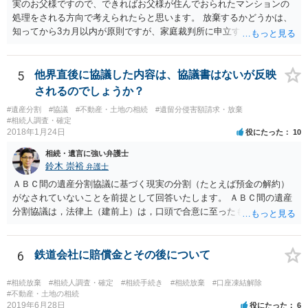
実のお父様ですので、できればお父様が住んでおられたマンションの
処理をされる方向で考えられたらと思います。 放棄するかどうかは、
知ってから3カ月以内が原則ですが、家庭裁判所に申立すれば3カ月の
期間を伸長することができます。 その間に、財産の状況を調査して、
放棄するかどうか決めることができます。 銀行やサラ金が数年も放置
することはありませんので、数年後に借金が発見される可能性はほぼ
5
他界直後に協議した内容は、協議書はないが反映
ありません。 なお、私が扱った相続放棄を検討していた案件で、期間
されるのでしょうか？
伸長して調査したところ、サラ金に対する過払金など相当な財産が見
#遺産分割
#協議
#不動産・土地の相続
#遺留分侵害額請求・放棄
つかったため相続したという事例がありました。
#相続人調査・確定
2018年1月24日
役にたった
10
相続・遺言に強い弁護士
鈴木 崇裕
弁護士
ＡＢＣ間の遺産分割協議に基づく現実の分割（たとえば預金の解約）
がなされていないことを前提として回答いたします。 ＡＢＣ間の遺産
分割協議は，法律上（建前上）は，口頭で合意に至ったものであって
も有効です。 しかし，口頭で合意したことを立証する方法がありませ
ん。 また，不動産の名義を移転するためには，遺産分割協議書への署
名捺印を得る必要があります。 したがって，残念ながら，「ＡＢＣ間
6
鉄道会社に賠償金とその後について
の遺産分割協議が有効に成立している」という前提に基づく主張は困
難と思われます。 「ＡＢＣ間の遺産分割協議は未了のまま，ＡとＢが
#相続放棄
#相続人調査・確定
#相続手続き
#相続放棄
#口座凍結解除
死亡し，二次相続が発生した」という前提に基づいて協議を進める必
#不動産・土地の相続
2019年6月28日
役にたった
6
要があります。 もちろん，Ｃの立場としては，ＡＢＣ間の遺産分割協