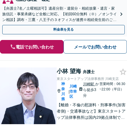
【弁護士7名／土曜相談可】遺産分割・遺留分・相続放棄・遺言・家
族信託・事業承継など全般に対応。【初回60分無料（※）／オンライ
ン相談】調布・三鷹・八王子の３オフィスが連携※相続発生前のご相
談など有料相談になるものもございます。
料金表を見る
電話でお問い合わせ
メールでお問い合わせ
小林 望海
弁護士
東京スタートアップ法律事務所 川崎支店
神
川崎駅
か
営業時間：06:30
川崎
奈
~22:00（平日）
ら徒歩3
市幸
|
川
分
区
県
【離婚・不倫の慰謝料・刑事事件(加害
者側)・交通事故など】東京スタートア
ップ法律事務所は国内29拠点体制で全
国対応！【ご自宅からの電話相談にも