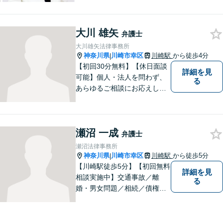
ます。中小企業診断士、証券
アナリスト検定会員も保有し
大川 雄矢
ております。
弁護士
大川雄矢法律事務所
神奈川県
川崎市幸区
川崎駅
から徒歩4分
|
【初回30分無料】【休日面談
詳細を見
可能】個人・法人を問わず、
る
あらゆるご相談にお応えしま
す。持ち前の明るさと元気の
良さで、ひとつひとつの案件
に対して誠実に対応いたしま
瀬沼 一成
すので、まずはご相談くださ
弁護士
い。。【JR京浜東北線「川崎
瀬沼法律事務所
駅」⻄⼝3分】
神奈川県
川崎市幸区
川崎駅
から徒歩5分
|
【川崎駅徒歩5分】【初回無料
詳細を見
相談実施中】交通事故／離
る
婚・男女問題／相続／債権回
収など、幅広いご相談に対応
可能。「犯罪被害者支援」に
精通する弁護士。苦しい思い