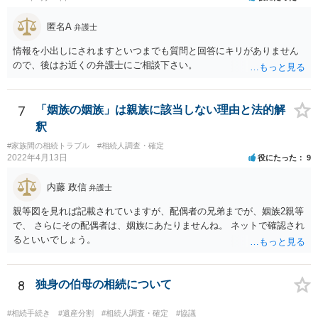
議の内容を前提とした主張をすることが最も有利ですが，ＡＢの相続
匿名A
人は応じない姿勢を示していることから，実現は困難だと思います。
弁護士
主張としては維持しつつも，現実的な解決方法（遺産分割協議の落と
情報を小出しにされますといつまでも質問と回答にキリがありません
しどころ）としては，譲歩することを甘受しなければならないかもし
ので、後はお近くの弁護士にご相談下さい。
れません。
7
「姻族の姻族」は親族に該当しない理由と法的解
釈
#家族間の相続トラブル
#相続人調査・確定
2022年4月13日
役にたった
9
内藤 政信
弁護士
親等図を見れば記載されていますが、配偶者の兄弟までが、姻族2親等
で、 さらにその配偶者は、姻族にあたりませんね。 ネットで確認され
るといいでしょう。
8
独身の伯母の相続について
#相続手続き
#遺産分割
#相続人調査・確定
#協議