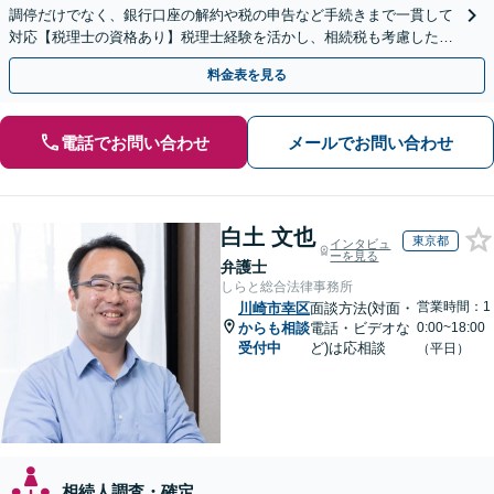
調停だけでなく、銀行口座の解約や税の申告など手続きまで一貫して
対応【税理士の資格あり】税理士経験を活かし、相続税も考慮した相
続手続きもお任せください【初回相談無料】生前贈与も対応
料金表を見る
電話でお問い合わせ
メールでお問い合わせ
白土 文也
東京都
インタビュ
ーを見る
弁護士
しらと総合法律事務所
営業時間：1
川崎市幸区
面談方法(対面・
からも相談
電話・ビデオな
0:00~18:00
受付中
ど)は応相談
（平日）
相続人調査・確定