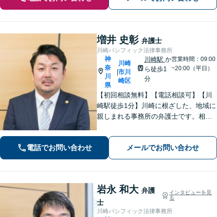
増井 史彰
弁護士
川崎パシフィック法律事務所
神
川崎駅
か
営業時間：09:00
川崎
奈
~20:00（平日）
ら徒歩1
市川
|
川
分
崎区
県
【初回相談無料】【電話相談可】【川
崎駅徒歩1分】川崎に根ざした、地域に
親しまれる事務所の弁護士です。相
続・交通事故・借金問題など親身にな
って対応致します。クチコミ・リピー
電話でお問い合わせ
メールでお問い合わせ
ターの方多数。お気軽にご相談くださ
い。
岩永 和大
弁護
インタビューを見
る
士
川崎パシフィック法律事務所