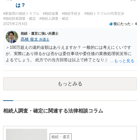
はそのとおりです。 質問3 父が腹違いの長男に法律的に優位になれそ
は？
うな事はありますか？ →遺言が有効な場合、優位に立つことはできま
#家族間の相続トラブル
#相続放棄
#相続手続き
#相続トラブルの代理交渉
せんが、お祖父様が認知症であるなどの「遺言が作れないはずの事
#相続財産調査・鑑定
#相続人調査・確定
情」があるならば①遺言無効確認の訴えを起こすのは一つの手です。
2025年2月4日
役にたった
4
それができない場合は②遺留分侵害額請求で争うほかありません。 質
相続・遺言に強い弁護士
問4 相続トラブルの代理交渉は可能でしょうか。 →一般論としては可
髙橋 俊太
弁護士
能ですが、お伺いする内容ですとお祖父様が亡くなられた後に動くこ
とになるでしょう。
＞100万超えの違約金額はありえますか？ 一般的には考えにくいです
が、実際にあり得るかは否かは委任事項や委任後の業務処理状況等に
よるでしょう。 此方での当方回答は以上で終了となりますが、参考に
なりましたら幸いです。
もっとみる
相続人調査・確定に関連する法律相談コラム
相続・遺言