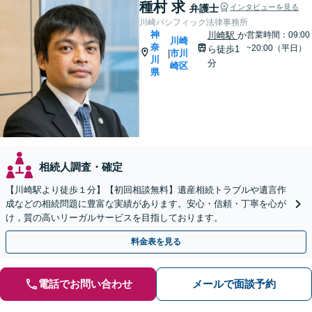
種村 求
弁護士
インタビューを見る
川崎パシフィック法律事務所
神
川崎駅
か
営業時間：09:00
川崎
奈
~20:00（平日）
ら徒歩1
市川
|
川
分
崎区
県
相続人調査・確定
【川崎駅より徒歩１分】【初回相談無料】遺産相続トラブルや遺言作
成などの相続問題に豊富な実績があります。安心・信頼・丁寧を心が
け，質の高いリーガルサービスを目指しております。
料金表を見る
電話でお問い合わせ
メールで面談予約