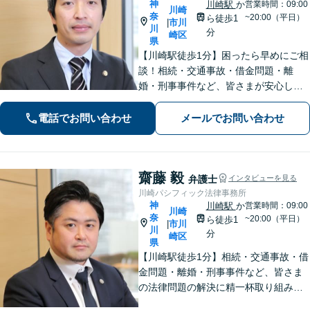
神
川崎駅
か
営業時間：09:00
川崎
奈
~20:00（平日）
ら徒歩1
市川
|
川
分
崎区
県
【川崎駅徒歩1分】困ったら早めにご相
談！相続・交通事故・借金問題・離
婚・刑事事件など、皆さまが安心して
暮らせるように問題解決に尽力しま
す。【地元密着】クチコミ・リピータ
電話でお問い合わせ
メールでお問い合わせ
ーの方も多数。「こんなことで」と思
わずにお気軽にお問い合わせ下さい。
齋藤 毅
弁護士
インタビューを見る
川崎パシフィック法律事務所
神
川崎駅
か
営業時間：09:00
川崎
奈
~20:00（平日）
ら徒歩1
市川
|
川
分
崎区
県
【川崎駅徒歩1分】相続・交通事故・借
金問題・離婚・刑事事件など、皆さま
の法律問題の解決に精一杯取り組みま
す。持ち前のバイタリティとフットワ