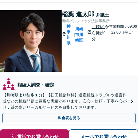
稲葉 進太郎
弁護士
川崎パシフィック法律事務所
神
川崎駅
か
営業時間：09:00
川崎
奈
~22:00（平日）
ら徒歩1
市川
|
川
分
崎区
県
相続人調査・確定
【川崎駅より徒歩１分】【初回相談無料】遺産相続トラブルや遺言作
成などの相続問題に豊富な実績があります。安心・信頼・丁寧を心が
け，質の高いリーガルサービスを目指しております。
料金表を見る
電話でお問い合わせ
メールでお問い合わせ