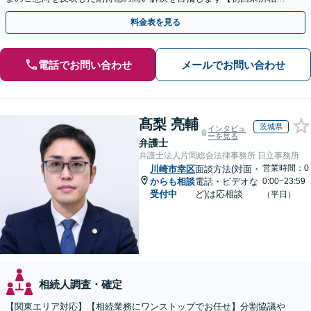
無料】【電話相談・web面談可】【千葉中央駅5分】
料金表を見る
電話でお問い合わせ
メールでお問い合わせ
髙梨 亮輔
茨城県
インタビュ
ーを見る
弁護士
弁護士法人片岡総合法律事務所 日立事務所
営業時間：0
川崎市幸区
面談方法(対面・
からも相談
電話・ビデオな
0:00~23:59
受付中
ど)は応相談
（平日）
相続人調査・確定
【関東エリア対応】【相続業務にワンストップでお任せ】分割協議や