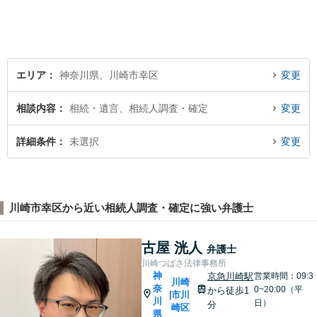
をしている方を救うため、全
力で取り組みます。
エリア
神奈川県、川崎市幸区
変更
相談内容
相続・遺言、相続人調査・確定
変更
詳細条件
未選択
変更
川崎市幸区から近い相続人調査・確定に強い弁護士
古屋 洸人
弁護士
川崎つばさ法律事務所
神
京急川崎駅
営業時間：09:3
川崎
奈
0~20:00（平
から徒歩1
市川
|
川
日）
分
崎区
県