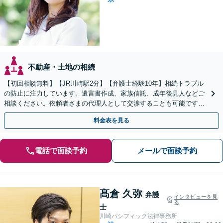
不動産・土地の相続
【初回相談無料】【JR川崎駅2分】【弁護士経験10年】相続トラブル
の防止に注力しています。遺言書作成、家族信託、成年後見人などご
相談ください。依頼者さまの代理人として交渉することも可能です
【土日祝対応可】
料金表を見る
電話で面談予約
メールで面談予約
髙倉 久弥
弁護
インタビューを見
る
士
川崎パシフィック法律事務所