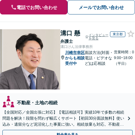
電話でお問い合わせ
メールでお問い合わせ
溝口 懸
東京都
インタビュー
を見る
弁護士
溝口けん法律事務所
営業時間：0
川崎市幸区
面談方法(対面・
からも相談
電話・ビデオな
9:00~18:00
受付中
ど)は応相談
（平日）
不動産・土地の相続
【全国対応／全国出張に対応】【電話相談可】実績10年で多数の相続
問題を解決！段階を問わず幅広くサポート【初回30分面談無料】使い
込み・遺留分など泥沼化した事案に強い。相続放棄も対応。不動産相
続は次世代を見据えたご提案。生前対策もお任せを
料金表を見る