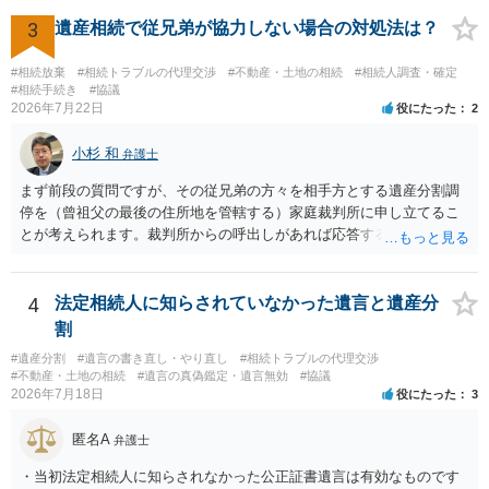
方の訴訟の主張及び立証次第ですが、 ・御祖母様の認知能力に関する
医師の意見書、筆跡鑑定 が提出されればその効力が否定される可能性
3
遺産相続で従兄弟が協力しない場合の対処法は？
はありますが、 ・伯母様自身が分割協議に加わっていること ・御祖母
様の意に反する遺産分割協議を行う実益が誰にあったかの立証が困難
#相続放棄
#相続トラブルの代理交渉
#不動産・土地の相続
#相続人調査・確定
であること からすると、実際に遺産分割協議の効力が否定される可能
#相続手続き
#協議
2026年7月22日
役にたった
2
性はそれほど高くない（立証のハードルは非常に高い）ということが
言えると思います。
小杉 和
弁護士
まず前段の質問ですが、その従兄弟の方々を相手方とする遺産分割調
停を（曾祖父の最後の住所地を管轄する）家庭裁判所に申し立てるこ
とが考えられます。裁判所からの呼出しがあれば応答する可能性がま
だあるのではないでしょうか。 後段の質問については、相続放棄は可
能と思われます。時間が思った以上にないので必要書類をてきぱきと
揃える必要があります。その点是非御注意ください。
4
法定相続人に知らされていなかった遺言と遺産分
割
#遺産分割
#遺言の書き直し・やり直し
#相続トラブルの代理交渉
#不動産・土地の相続
#遺言の真偽鑑定・遺言無効
#協議
2026年7月18日
役にたった
3
匿名A
弁護士
・当初法定相続人に知らされなかった公正証書遺言は有効なものです