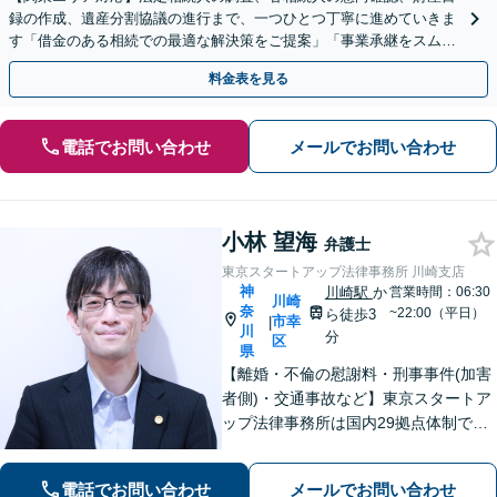
録の作成、遺産分割協議の進行まで、一つひとつ丁寧に進めていきま
す「借金のある相続での最適な解決策をご提案」「事業承継をスムー
ズに進めるサポート／業種特有の課題にも柔軟に対応」
料金表を見る
電話でお問い合わせ
メールでお問い合わせ
小林 望海
弁護士
東京スタートアップ法律事務所 川崎支店
神
川崎駅
か
営業時間：06:30
川崎
奈
~22:00（平日）
ら徒歩3
市幸
|
川
分
区
県
【離婚・不倫の慰謝料・刑事事件(加害
者側)・交通事故など】東京スタートア
ップ法律事務所は国内29拠点体制で全
国対応！【ご自宅からの電話相談にも
対応(法律相談は完全予約制)】各分野で
電話でお問い合わせ
メールでお問い合わせ
専門性の高い弁護士が寄り添い解決を