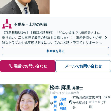
不動産・土地の相続
【京急川崎駅1分】【初回相談無料】「どんな状況でも依頼者さまに
寄り添い、二人三脚で最善の解決を目指します！」遺産分割などの複
雑なトラブルや成年後見制度についてのご相談・申立てもサポート。
一人で抱え込まず、まずはお話をお聞かせください
料金表を見る
電話でお問い合わせ
メールでお問い合わせ
松本 麻里
弁護士
川崎つばさ法律事務所
神
京急川崎駅
営業時間：09:0
川崎
奈
0~17:30（平
から徒歩1
市川
|
川
日）
分
崎区
県