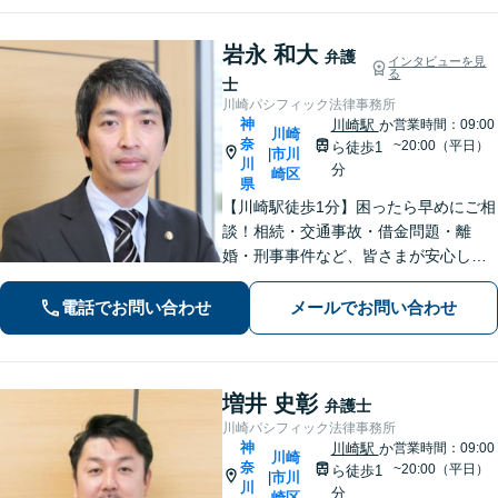
岩永 和大
弁護
インタビューを見
る
士
川崎パシフィック法律事務所
神
川崎駅
か
営業時間：09:00
川崎
奈
~20:00（平日）
ら徒歩1
市川
|
川
分
崎区
県
【川崎駅徒歩1分】困ったら早めにご相
談！相続・交通事故・借金問題・離
婚・刑事事件など、皆さまが安心して
暮らせるように問題解決に尽力しま
す。【地元密着】クチコミ・リピータ
電話でお問い合わせ
メールでお問い合わせ
ーの方も多数。「こんなことで」と思
わずにお気軽にお問い合わせ下さい。
増井 史彰
弁護士
川崎パシフィック法律事務所
神
川崎駅
か
営業時間：09:00
川崎
奈
~20:00（平日）
ら徒歩1
市川
|
川
分
崎区