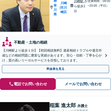
神
川崎駅
か
営業時間：09:00
川崎
奈
~20:00（平日）
ら徒歩1
市川
|
川
分
崎区
県
不動産・土地の相続
【川崎駅より徒歩１分】【初回相談無料】遺産相続トラブルや遺言作
成などの相続問題に豊富な実績があります。安心・信頼・丁寧を心が
け，質の高いリーガルサービスを目指しております。
料金表を見る
電話でお問い合わせ
メールでお問い合わせ
稲葉 進太郎
弁護士
川崎パシフィック法律事務所