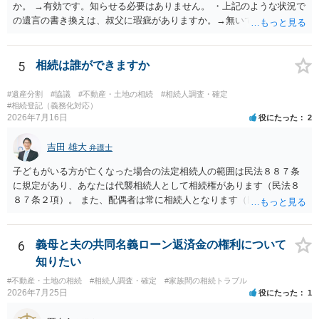
か。 →有効です。知らせる必要はありません。 ・上記のような状況で
の遺言の書き換えは、叔父に瑕疵がありますか。→無いです。 ・分割
する場合の比率は、現状で、客観的に見てどの程度が妥当と考えられ
ますか。 →本人が自由に決められますので、どこが妥当とは言えない
です。客観的な基準もありません。 ・できれば穏やかに、分割を拒否
5
相続は誰ができますか
することはできますか。 →分割を拒否するということは、遺産はいら
ないということでしょうか。遺言で、受取を指定されててもいらない
#遺産分割
#協議
#不動産・土地の相続
#相続人調査・確定
と拒否することはできます。理由を説明する必要はありません。
#相続登記（義務化対応）
2026年7月16日
役にたった
2
吉田 雄大
弁護士
子どもがいる方が亡くなった場合の法定相続人の範囲は民法８８７条
に規定があり、あなたは代襲相続人として相続権があります（民法８
８７条２項）。 また、配偶者は常に相続人となります（民法８９０
条）。 「祖父の子供３人」の方の配偶者がご健在であれば、その方に
も相続権があります。つまり、孫５人に加えて「おじ又はおば」にも
相続権がある可能性があります。
6
義母と夫の共同名義ローン返済金の権利について
知りたい
#不動産・土地の相続
#相続人調査・確定
#家族間の相続トラブル
2026年7月25日
役にたった
1