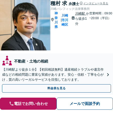
種村 求
弁護士
インタビューを見る
川崎パシフィック法律事務所
神
川崎駅
か
営業時間：09:00
川崎
奈
~20:00（平日）
ら徒歩1
市川
|
川
分
崎区
県
不動産・土地の相続
【川崎駅より徒歩１分】【初回相談無料】遺産相続トラブルや遺言作
成などの相続問題に豊富な実績があります。安心・信頼・丁寧を心が
け，質の高いリーガルサービスを目指しております。
料金表を見る
電話でお問い合わせ
メールで面談予約