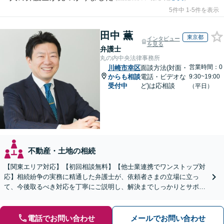
5件中 1-5件を表示
田中 薫
東京都
インタビュー
を見る
弁護士
丸の内中央法律事務所
営業時間：0
川崎市幸区
面談方法(対面・
からも相談
電話・ビデオな
9:30~19:00
受付中
ど)は応相談
（平日）
不動産・土地の相続
【関東エリア対応】【初回相談無料】【他士業連携でワンストップ対
応】相続紛争の実務に精通した弁護士が、依頼者さまの立場に立っ
て、今後取るべき対応を丁寧にご説明し、解決までしっかりとサポー
トいたします。お気軽にご相談ください。【WEB面談可】
電話でお問い合わせ
メールでお問い合わせ