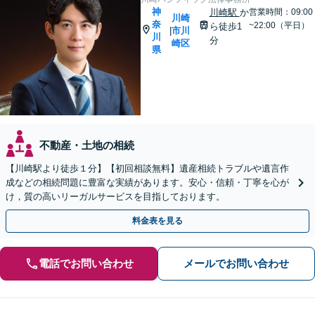
神
川崎駅
か
営業時間：09:00
川崎
奈
~22:00（平日）
ら徒歩1
市川
|
川
分
崎区
県
不動産・土地の相続
【川崎駅より徒歩１分】【初回相談無料】遺産相続トラブルや遺言作
成などの相続問題に豊富な実績があります。安心・信頼・丁寧を心が
け，質の高いリーガルサービスを目指しております。
料金表を見る
電話でお問い合わせ
メールでお問い合わせ