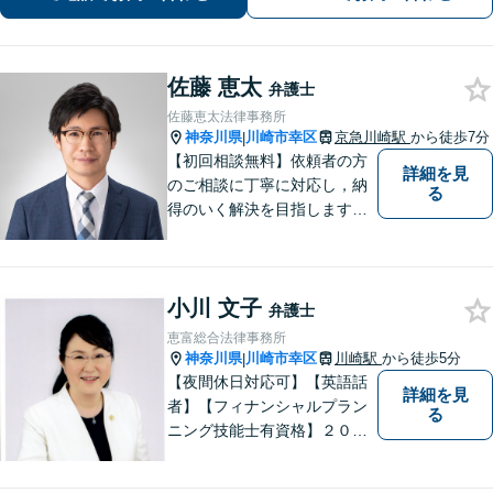
サポートします。
佐藤 恵太
弁護士
佐藤恵太法律事務所
神奈川県
川崎市幸区
京急川崎駅
から徒歩7分
|
【初回相談無料】依頼者の方
詳細を見
のご相談に丁寧に対応し，納
る
得のいく解決を目指します。
まずはお気軽にご相談くださ
い。
小川 文子
弁護士
恵富総合法律事務所
神奈川県
川崎市幸区
川崎駅
から徒歩5分
|
【夜間休日対応可】【英語話
詳細を見
者】【フィナンシャルプラン
る
ニング技能士有資格】２０年
以上の事業所勤務経験があり
ます。中小企業診断士、証券