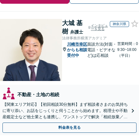
大城 基
神奈川県
インタビュ
ーを見る
樹
弁護士
法律事務所横濱アカデミア
営業時間：0
川崎市幸区
面談方法(対面・
からも相談
電話・ビデオな
9:30~18:00
受付中
ど)は応相談
（平日）
不動産・土地の相続
【関東エリア対応】【初回相談30分無料】まず相談者さまのお気持ち
に寄り添い、お話をじっくりと伺うことから始めます。税理士や不動
産鑑定士など他士業とも連携し、ワンストップで解決「相続放棄／遺
言書作成／遺留分侵害額請求／使い込み・寄与分など」
料金表を見る