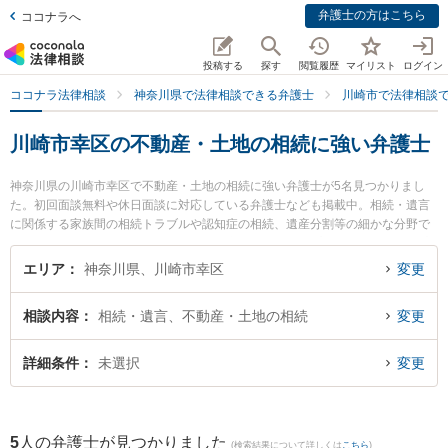
弁護士の方はこちら
ココナラへ
投稿する
探す
閲覧履歴
マイリスト
ログイン
ココナラ法律相談
神奈川県で法律相談できる弁護士
川崎市で法律相談
川崎市幸区の不動産・土地の相続に強い弁護士
神奈川県の川崎市幸区で不動産・土地の相続に強い弁護士が5名見つかりまし
た。初回面談無料や休日面談に対応している弁護士なども掲載中。相続・遺言
に関係する家族間の相続トラブルや認知症の相続、遺産分割等の細かな分野で
の絞り込み検索もでき便利です。特に東京スタートアップ法律事務所 川崎支店
の小林 望海弁護士や佐藤恵太法律事務所の佐藤 恵太弁護士、恵富総合法律事務
エリア
神奈川県、川崎市幸区
変更
所の小川 文子弁護士のプロフィール情報や弁護士費用、強みなどが注目されて
います。『川崎市幸区で土日や夜間に発生した不動産・土地の相続のトラブル
相談内容
相続・遺言、不動産・土地の相続
変更
を今すぐに弁護士に相談したい』『不動産・土地の相続のトラブル解決の実績
豊富な近くの弁護士を検索したい』『初回相談無料で不動産・土地の相続を法
律相談できる川崎市幸区内の弁護士に相談予約したい』などでお困りの相談者
詳細条件
未選択
変更
さんにおすすめです。
5
人の弁護士が見つかりました
(検索結果について詳しくは
こちら
)