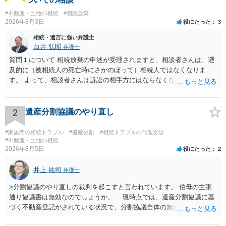
#不動産・土地の相続
#相続放棄
2026年8月3日
役にたった
3
相続・遺言に強い弁護士
白井 弘昭
弁護士
質問１について 相続放棄の申述が受理されますと、相談者さんは、遡
及的に（被相続人の死亡時にさかのぼって）相続人ではなくなりま
す。 よって、相談者さんは訴訟の相手方にはならなくなるので（明け
渡し請求の対象ではなくなるので）請求棄却となります。 相続放棄受
理証明を家庭裁判所で取得し、コピーを答弁書に添えて裁判所に提出
してください。 質問２について 請求棄却を求める答弁書を提出すれ
2
遺産分割協議のやり直し
ば、第１回期日は出席する必要がありません。その日は差支え（用事
があり出席できない）との記載で十分です。 質問３について 弁護士で
#家族間の相続トラブル
#遺産分割
#相続トラブルの代理交渉
はないので、ｍｉｎｔｓでの提出の必要は無いと思います。郵送（期
#不動産・土地の相続
2026年8月5日
役にたった
2
限までに届けばよい）で十分です。 詳細は、書面記載の裁判所書記官
にお問い合わせください。 以上、ご参考まで。
井上 祐司
弁護士
>分割協議のやり直しの裁判を起こすと言われています。 伯母の主張
通り協議書は無効なのでしょうか。 現時点では、遺産分割協議に基
づく不動産登記がされている状況で、分割協議自体の無効を裁判所が
認めたわけではないので、分割協議の効力に影響はありません。 先