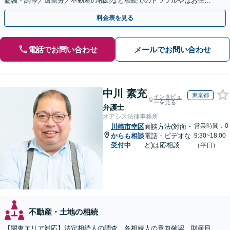
協議・調停／遺留分／不動産の相続など相続でのトラブルやはお任せ
ください。遺言書や生前贈与など生前対策にも注力
料金表を見る
電話でお問い合わせ
メールでお問い合わせ
中川 素充
東京都
インタビュ
ーを見る
弁護士
オアシス法律事務所
営業時間：0
川崎市幸区
面談方法(対面・
からも相談
電話・ビデオな
9:30~18:00
受付中
ど)は応相談
（平日）
不動産・土地の相続
【関東エリア対応】法定相続人の調査、各相続人の意向確認、財産目