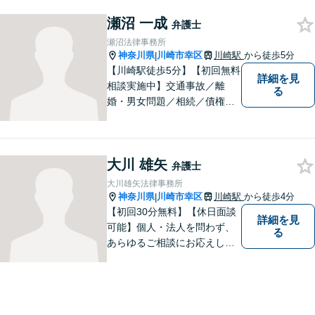
アナリスト検定会員も保有し
瀬沼 一成
ております。
弁護士
瀬沼法律事務所
神奈川県
川崎市幸区
川崎駅
から徒歩5分
|
【川崎駅徒歩5分】【初回無料
詳細を見
相談実施中】交通事故／離
る
婚・男女問題／相続／債権回
収など、幅広いご相談に対応
可能。「犯罪被害者支援」に
精通する弁護士。苦しい思い
大川 雄矢
をしている方を救うため、全
弁護士
力で取り組みます。
大川雄矢法律事務所
神奈川県
川崎市幸区
川崎駅
から徒歩4分
|
【初回30分無料】【休日面談
詳細を見
可能】個人・法人を問わず、
る
あらゆるご相談にお応えしま
す。持ち前の明るさと元気の
良さで、ひとつひとつの案件
に対して誠実に対応いたしま
すので、まずはご相談くださ