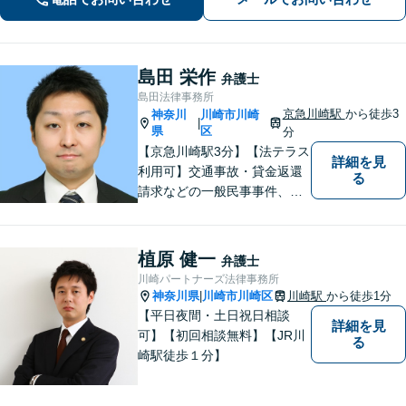
元密着】クチコミ・リピーター多数。
島田 栄作
弁護士
島田法律事務所
京急川崎駅
から徒歩3
神奈川
川崎市川崎
|
県
区
分
【京急川崎駅3分】【法テラス
詳細を見
利用可】交通事故・貸金返還
る
請求などの一般民事事件、離
婚事件・遺産分割事件等の家
事事件、任意整理・破産・個
人再生などの債務整理事件、
植原 健一
弁護士
さらには刑事事件等幅広い分
川崎パートナーズ法律事務所
野を取り扱っております。お
神奈川県
川崎市川崎区
川崎駅
から徒歩1分
|
気軽にご相談ください【休
【平日夜間・土日祝日相談
詳細を見
日・夜間相談可】
可】【初回相談無料】【JR川
る
崎駅徒歩１分】