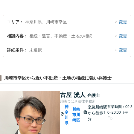
い。。【JR京浜東北線「川崎
駅」⻄⼝3分】
エリア
神奈川県、川崎市幸区
変更
相談内容
相続・遺言、不動産・土地の相続
変更
詳細条件
未選択
変更
川崎市幸区から近い不動産・土地の相続に強い弁護士
古屋 洸人
弁護士
川崎つばさ法律事務所
神
京急川崎駅
営業時間：09:3
川崎
奈
0~20:00（平
から徒歩1
市川
|
川
日）
分
崎区
県