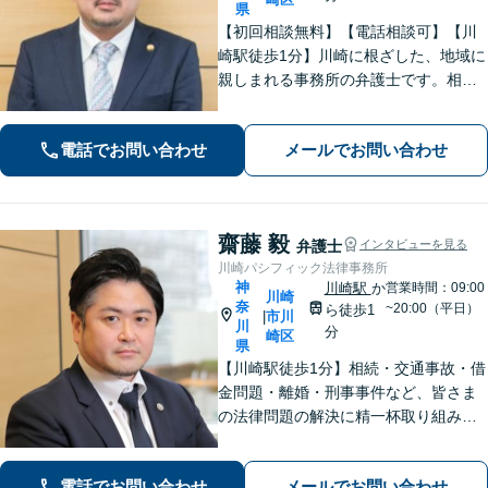
県
【初回相談無料】【電話相談可】【川
崎駅徒歩1分】川崎に根ざした、地域に
親しまれる事務所の弁護士です。相
続・交通事故・借金問題など親身にな
って対応致します。クチコミ・リピー
電話でお問い合わせ
メールでお問い合わせ
ターの方多数。お気軽にご相談くださ
い。
齋藤 毅
弁護士
インタビューを見る
川崎パシフィック法律事務所
神
川崎駅
か
営業時間：09:00
川崎
奈
~20:00（平日）
ら徒歩1
市川
|
川
分
崎区
県
【川崎駅徒歩1分】相続・交通事故・借
金問題・離婚・刑事事件など、皆さま
の法律問題の解決に精一杯取り組みま
す。持ち前のバイタリティとフットワ
ークの軽さに自信あり。費用の負担を
電話でお問い合わせ
メールでお問い合わせ
最小限にするよう努めています。【地