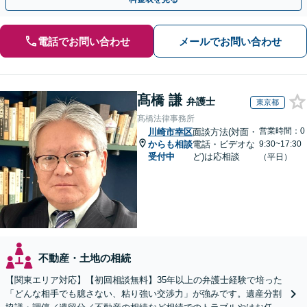
電話でお問い合わせ
メールでお問い合わせ
髙橋 謙
弁護士
東京都
髙橋法律事務所
営業時間：0
川崎市幸区
面談方法(対面・
からも相談
電話・ビデオな
9:30~17:30
受付中
ど)は応相談
（平日）
不動産・土地の相続
【関東エリア対応】【初回相談無料】35年以上の弁護士経験で培った
「どんな相手でも臆さない、粘り強い交渉力」が強みです。遺産分割