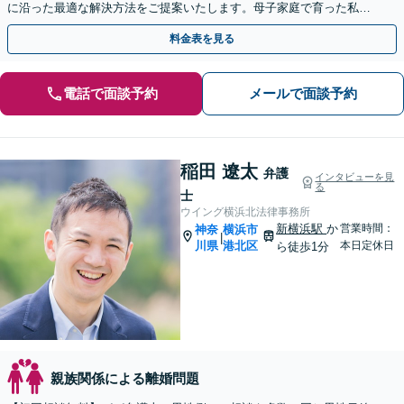
に沿った最適な解決方法をご提案いたします。母子家庭で育った私だ
からこそできるサポートを。【夜間・土日相談可】
料金表を見る
電話で面談予約
メールで面談予約
稲田 遼太
弁護
インタビューを見
る
士
ウイング横浜北法律事務所
新横浜駅
か
営業時間：
神奈
横浜市
|
川県
港北区
本日定休日
ら徒歩1分
親族関係による離婚問題