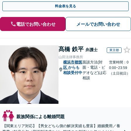
手金の返還保証もありますので安心してご相談ください。
料金表を見る
電話でお問い合わせ
メールでお問い合わせ
髙橋 鉄平
弁護士
東京都
山田法律事務所
横浜市都筑
面談方法(対
営業時間：0
区
からも
面・電話・ビ
0:00~23:59
相談受付中
デオなど)は応
（土日祝日）
相談
親族関係による離婚問題
【関東エリア対応】【男女どちら側の解決実績も豊富】婚姻費用／養