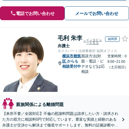
電話でお問い合わせ
メールでお問い合わせ
毛利 朱李
福岡県
インタビュ
ーを見る
弁護士
ネクスパート法律事務所 福岡オフィス
横浜市都筑
面談方法(対
営業時間：0
区
からも
面・電話・ビ
9:00~21:00
相談受付中
デオなど)は応
（土日祝日）
相談
親族関係による離婚問題
【来所不要／全国対応】不倫の慰謝料問題は請求したい方・請求され
た方の双方に相談料0円で対応しています。豊富な実績と経験のある
弁護士が交渉から解決まで徹底サポートします。無料の証拠診断や着