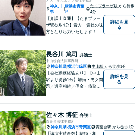
アスールたまプラ法律事務所
際は、お一人で悩まずにお気
たまプラーザ駅
から徒歩
神奈川
横浜市青葉
|
軽にご相談ください。
県
区
4分
【弁護士直通】【たまプラー
詳細を見
ザ駅徒歩4分】貴方・貴社の味
る
方となり尽力いたします！当
日相談ができる場合もありま
すのでまずはお気軽にご相談
ください。
長谷川 篤司
弁護士
中山総合法律事務所
神奈川県
横浜市緑区
中山駅
から徒歩1分
|
【会社勤務経験あり】【中山
詳細を見
駅より徒歩1分】離婚・男女問
る
題／遺産相続／借金・債務整
理／刑事事件。弁護士は特別
な人間ではありませんし、法
律事務所は生活の中で発生す
る身近な問題を相談いただく
佐々木 博征
弁護士
場所です。お気軽にご相談く
青葉台法律事務所
ださい。
神奈川県
横浜市青葉区
青葉台駅
から徒歩1分
|
【講演実績多数】離婚・相