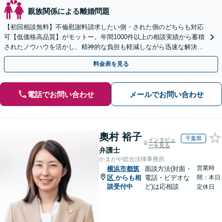
親族関係による離婚問題
【初回相談無料】不倫慰謝料請求したい側・された側のどちらも対応
可【低価格高品質】がモットー。年間1000件以上の相談実績から蓄積
されたノウハウを活かし、精神的な負担も軽減しながら迅速な解決を
目指します。【休日・夜間相談あり】【ビデオ面談可】
料金表を見る
電話でお問い合わせ
メールでお問い合わせ
奧村 裕子
千葉県
インタビュ
ーを見る
弁護士
かまがや総合法律事務所
営業時
横浜市都筑
面談方法(対面・
区
からも相
電話・ビデオな
間：本日
談受付中
ど)は応相談
定休日