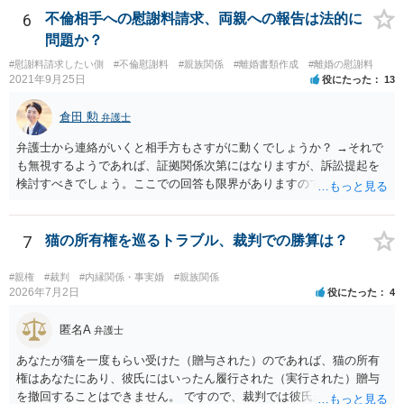
制度を利用できることもあるので、その点も弁護士に相談してみてく
6
不倫相手への慰謝料請求、両親への報告は法的に
ださい。
問題か？
#慰謝料請求したい側
#不倫慰謝料
#親族関係
#離婚書類作成
#離婚の慰謝料
2021年9月25日
役にたった
13
倉田 勲
弁護士
弁護士から連絡がいくと相手方もさすがに動くでしょうか？ →それで
も無視するようであれば、証拠関係次第にはなりますが、訴訟提起を
検討すべきでしょう。ここでの回答も限界がありますので、とりあえ
ず法律事務所で相談してみてください。
7
猫の所有権を巡るトラブル、裁判での勝算は？
#親権
#裁判
#内縁関係・事実婚
#親族関係
2026年7月2日
役にたった
4
匿名A
弁護士
あなたが猫を一度もらい受けた（贈与された）のであれば、猫の所有
権はあなたにあり、彼氏にはいったん履行された（実行された）贈与
を撤回することはできません。 ですので、裁判では彼氏が勝つことは