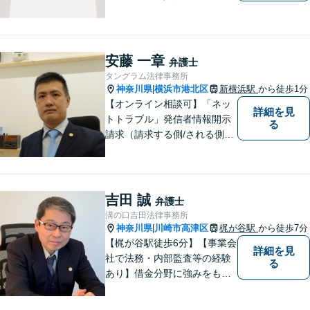
モットーに、すべてのご相談
者様に寄り添います。少しで
もご相談者様の人生のサポー
トができるよう全力を尽くし
安藤 一章
弁護士
ます。事務所一丸となって法
タングラム法律事務所
律トラブルの解決を目指しま
神奈川県
横浜市港北区
新横浜駅
から徒歩1分
|
す。
【オンライン相談可】「ネッ
詳細を見
トトラブル」発信者情報開示
る
請求（請求する側/される側）
や削除請求の豊富な解決事例
あり、「遺言・相続」先々を
見据えた的確なアドバイスに
より最善の解決へ導きます。
吉田 誠
弁護士
遠方で来所困難な方もお気軽
溝の口吉田法律事務所
にご相談ください。
神奈川県
川崎市高津区
梶が谷駅
から徒歩7分
|
【梶が谷駅徒歩6分】【事業会
詳細を見
社で法務・内部監査等の経験
る
あり】借金分野に強みをも
ち、幅広い分野に対応する弁
護士。敷居の低い法律事務所