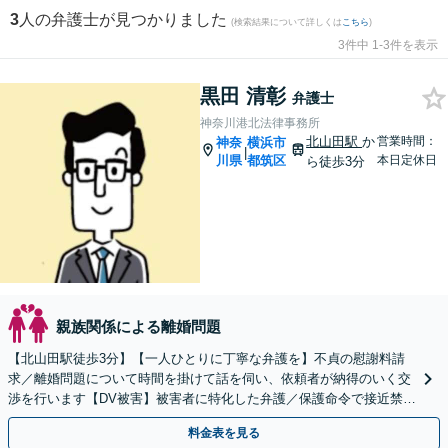
3
人の弁護士が見つかりました
(検索結果について詳しくは
こちら
)
3件中 1-3件を表示
黒田 清彰
弁護士
神奈川港北法律事務所
北山田駅
か
営業時間：
神奈
横浜市
|
川県
都筑区
本日定休日
ら徒歩3分
親族関係による離婚問題
【北山田駅徒歩3分】【一人ひとりに丁寧な弁護を】不貞の慰謝料請
求／離婚問題について時間を掛けて話を伺い、依頼者が納得のいく交
渉を行います【DV被害】被害者に特化した弁護／保護命令で接近禁止
措置【初回相談30分無料】
料金表を見る