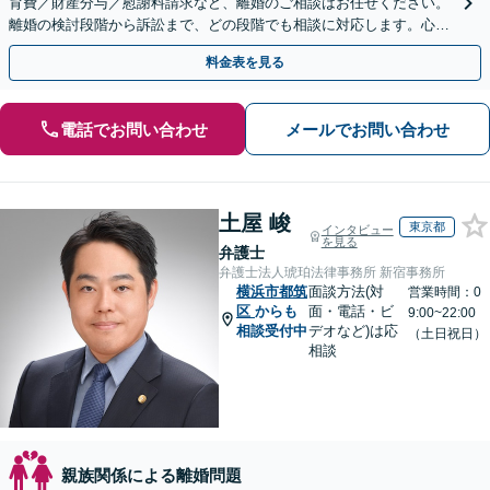
育費／財産分与／慰謝料請求など、離婚のご相談はお任せください。
離婚の検討段階から訴訟まで、どの段階でも相談に対応します。心情
的な面にも配慮し、納得感の高い解決を目指します。
料金表を見る
電話でお問い合わせ
メールでお問い合わせ
土屋 峻
東京都
インタビュー
を見る
弁護士
弁護士法人琥珀法律事務所 新宿事務所
横浜市都筑
面談方法(対
営業時間：0
区
からも
面・電話・ビ
9:00~22:00
相談受付中
デオなど)は応
（土日祝日）
相談
親族関係による離婚問題