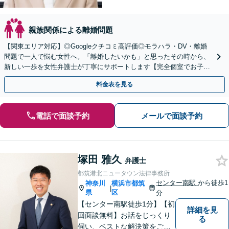
親族関係による離婚問題
【関東エリア対応】◎Googleクチコミ高評価◎モラハラ・DV・離婚
問題で一人で悩む女性へ。「離婚したいかも」と思ったその時から、
新しい一歩を女性弁護士が丁寧にサポートします【完全個室でお子さ
ま連れOK】【新鎌ケ谷駅5分】
料金表を見る
電話で面談予約
メールで面談予約
塚田 雅久
弁護士
都筑港北ニュータウン法律事務所
センター南駅
から徒歩1
神奈川
横浜市都筑
|
県
区
分
【センター南駅徒歩1分】【初
詳細を見
回面談無料】お話をじっくり
る
伺い、ベストな解決策をご一