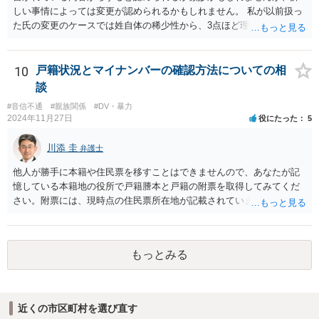
しい事情によっては変更が認められるかもしれません。 私が以前扱っ
た氏の変更のケースでは姓自体の稀少性から、3点ほど理由を上申する
ことで変更が認められる結果となりました。記録を見ると、申立てか
ら2か月かからずに氏の変更許可の審判が出ています。
10
戸籍状況とマイナンバーの確認方法についての相
談
#音信不通
#親族関係
#DV・暴力
2024年11月27日
役にたった
5
川添 圭
弁護士
他人が勝手に本籍や住民票を移すことはできませんので、あなたが記
憶している本籍地の役所で戸籍謄本と戸籍の附票を取得してみてくだ
さい。附票には、現時点の住民票所在地が記載されています。
もっとみる
近くの市区町村を選び直す