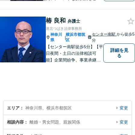
緒に考えさせていただきま
す。【夜間／休日対応可能】
難解な用語は極力用いずに平
椿 良和
弁護士
易かつ具体的な説明を心がけ
港北つばき法律事務所
ていますので、まずは一度お
センター南駅
から徒歩5
神奈川
横浜市都筑
|
気軽にご相談頂ければと思い
県
区
分
ます。
【センター南駅徒歩5分】【平
詳細を見
日夜間・土日の法律相談可
る
能】企業間紛争、事業承継・
後継者問題その他の企業法務
から、インターネットによる
中傷・プライバシー・著作権
被害、いじめ、離婚・相続、
不動産に関わる紛争その他の
個人法務まで幅広い分野の対
応が可能です。
エリア
神奈川県、横浜市都筑区
変更
相談内容
離婚・男女問題、親族関係
変更