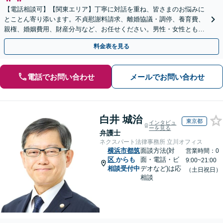
【電話相談可】【関東エリア】丁寧に対話を重ね、皆さまのお悩みに
とことん寄り添います。不貞慰謝料請求、離婚協議・調停、養育費、
親権、婚姻費用、財産分与など、お任せください。男性・女性ともに
ご相談をお待ちしております【休日・夜間相談可】
料金表を見る
電話でお問い合わせ
メールでお問い合わせ
白井 城治
東京都
インタビュ
ーを見る
弁護士
ネクスパート法律事務所 立川オフィス
横浜市都筑
面談方法(対
営業時間：0
区
からも
面・電話・ビ
9:00~21:00
相談受付中
デオなど)は応
（土日祝日）
相談