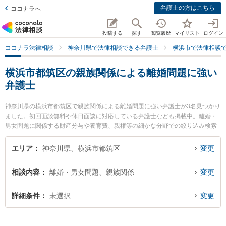
弁護士の方はこちら
ココナラへ
投稿する
探す
閲覧履歴
マイリスト
ログイン
ココナラ法律相談
神奈川県で法律相談できる弁護士
横浜市で法律相談
横浜市都筑区の親族関係による離婚問題に強い
弁護士
神奈川県の横浜市都筑区で親族関係による離婚問題に強い弁護士が3名見つかり
ました。初回面談無料や休日面談に対応している弁護士なども掲載中。離婚・
男女問題に関係する財産分与や養育費、親権等の細かな分野での絞り込み検索
もでき便利です。特に神奈川港北法律事務所の黒田 清彰弁護士や都筑港北ニュ
ータウン法律事務所の塚田 雅久弁護士、港北つばき法律事務所の椿 良和弁護士
エリア
神奈川県、横浜市都筑区
変更
のプロフィール情報や弁護士費用、強みなどが注目されています。『横浜市都
筑区で土日や夜間に発生した親族関係による離婚問題のトラブルを今すぐに弁
相談内容
離婚・男女問題、親族関係
変更
護士に相談したい』『親族関係による離婚問題のトラブル解決の実績豊富な近
くの弁護士を検索したい』『初回相談無料で親族関係による離婚問題を法律相
談できる横浜市都筑区内の弁護士に相談予約したい』などでお困りの相談者さ
詳細条件
未選択
変更
んにおすすめです。