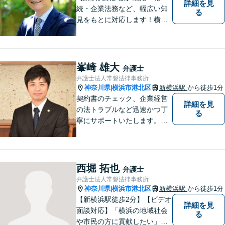
詳細を見
続・企業法務など、幅広い知
る
見をもとに対応します！横
浜・川崎・町田等からもアク
セスが良い地域密着型の事務
所です【破産管財人経験あ
り】負債総額数億円の倒産申
峯崎 雄大
弁護士
立ての実績あり【完全個室】
弁護士法人常磐法律事務所
【青葉台駅1分】【複数弁護士
神奈川県
横浜市港北区
新横浜駅
から徒歩1分
|
在籍】
契約書のチェック、企業経営
詳細を見
の法トラブルなど迅速かつ丁
る
寧にサポートいたします。ど
んな些細なお悩みでもまずは
ご相談ください！
西堀 拓也
弁護士
弁護士法人常磐法律事務所
神奈川県
横浜市港北区
新横浜駅
から徒歩1分
|
【新横浜駅徒歩2分】【ビデオ
詳細を見
面談対応】「横浜の地域社会
る
や市民の方に貢献したい」を