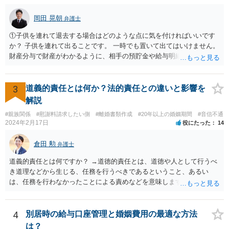
岡田 晃朝
弁護士
①子供を連れて退去する場合はどのような点に気を付ければいいです
か？ 子供を連れて出ることです。 一時でも置いて出てはいけません。
財産分与で財産がわかるように、相手の預貯金や給与明細などの記録
をコピーしておくことです。 ②私たちが出ていっても夫が私の実家か
ら立ち退かない場合は明渡し請求訴訟を提起することになりますか？
はい。 もっとも、調停の中で明け渡しを打診し、それでも出ないとき
3
道義的責任とは何か？法的責任との違いと影響を
はということになるでしょう。
解説
#親族関係
#慰謝料請求したい側
#離婚書類作成
#20年以上の婚姻期間
#音信不通
2024年2月17日
役にたった
14
倉田 勲
弁護士
道義的責任とは何ですか？ →道徳的責任とは、道徳や人として行うべ
き道理などから生じる、任務を行うべきであるということ、あるい
は、任務を行わなかったことによる責めなどを意味します。 道義的責
任では、倫理ないし道徳上の責任のため法的責任のような強制力や罰
則はありませんが、道義的責任を果たさないことで、他人からの信用
を無くす、不遇を受けるなどの一般的にはそのような事実上の不利益
4
別居時の給与口座管理と婚姻費用の最適な方法
が生じます。
は？