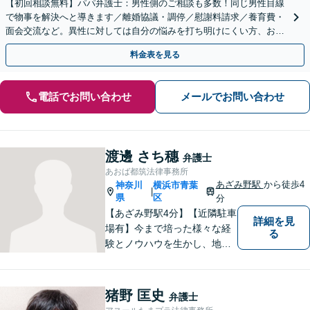
【初回相談無料】パパ弁護士：男性側のご相談も多数！同じ男性目線
で物事を解決へと導きます／離婚協議・調停／慰謝料請求／養育費・
面会交流など。異性に対しては自分の悩みを打ち明けにくい方、お気
軽にご相談ください【Web面談可】【夜間面談応相談】
料金表を見る
電話でお問い合わせ
メールでお問い合わせ
渡邊 さち穗
弁護士
あおば都筑法律事務所
あざみ野駅
から徒歩4
神奈川
横浜市青葉
|
県
区
分
【あざみ野駅4分】【近隣駐車
詳細を見
場有】今まで培った様々な経
る
験とノウハウを生かし、地域
のお客様に寄り添い、実現可
能な最善の結論を共に目指し
て問題解決を図る所存です。
猪野 匡史
弁護士
法律上の問題に巻き込まれた