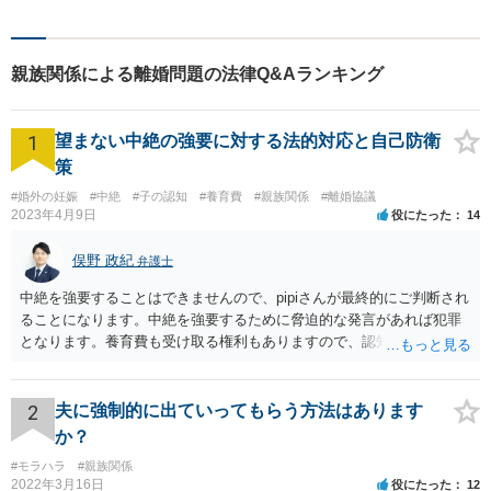
を目指し、相談しやすい環境
作りに尽力しています。【初
回無料相談】【東京・神奈川
親族関係による離婚問題の法律Q&Aランキング
エリア】
1
望まない中絶の強要に対する法的対応と自己防衛
策
#婚外の妊娠
#中絶
#子の認知
#養育費
#親族関係
#離婚協議
2023年4月9日
役にたった
14
俣野 政紀
弁護士
中絶を強要することはできませんので、pipiさんが最終的にご判断され
ることになります。中絶を強要するために脅迫的な発言があれば犯罪
となります。養育費も受け取る権利もありますので、認知等につきお
相手がきちんと対応しないのであれば弁護士にご相談されることをお
勧めします。
2
夫に強制的に出ていってもらう方法はあります
か？
#モラハラ
#親族関係
2022年3月16日
役にたった
12