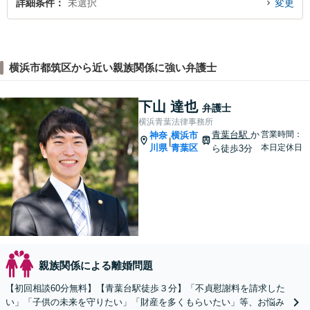
詳細条件
未選択
変更
横浜市都筑区から近い親族関係に強い弁護士
下山 達也
弁護士
横浜青葉法律事務所
青葉台駅
か
営業時間：
神奈
横浜市
|
川県
青葉区
本日定休日
ら徒歩3分
親族関係による離婚問題
【初回相談60分無料】【青葉台駅徒歩３分】「不貞慰謝料を請求した
い」「子供の未来を守りたい」「財産を多くもらいたい」等、お悩み