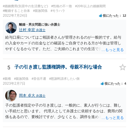
#婚姻費用(別居中の生活費など)
#性格の不一致
#20年以上の婚姻期間
#離婚すること自体
#親族関係
#モラハラ
2022年7月24日
役にたった
12
離婚・男女問題に強い弁護士
辻村 幸宏
弁護士
給与口座についてはご相談者さんが管理されるのが一般的です。給与
の入金やカードの出金などの確認をご自身でされる方が今後は管理し
やすくなるからです。ただ、ご夫婦のこれまでの生活で奥様が管理さ
れており不当な出金をしないというのであれば、それはそのまま維持
しても構わないとは思います。 隠し財産といっても、収入は給与だけ
で隠しようがないでしょうし、今わかっていない財産がないのであれ
5
子の引き渡し監護権調停。母親不利な場合
ば別居後に新たな財産ができてもお互いに分与を主張できないことに
はなりますので杞憂ということになろうかと思います。 婚姻費用を渡
#親権
#親族関係
#音信不通
#慰謝料請求したい側
さないというおそれを奥様が抱くのはやむない面もあるとは思います
2023年2月7日
役にたった
4
が、ここは信じていただくしかないですし、婚姻費用の金額の合意が
できるかどうかの方が重要だと思います（合意できなれば納得した金
岡本 卓大
弁護士
額をもらえないという意味では、奥様の不満は残るからです）。 特別
子の監護者指定や子の引き渡しは、一般的に、素人が行うには、難し
経費という問題はあるのですが、一般には、収入から婚姻費用は定め
い手続だと思います。 代理人として弁護士に依頼するかは、費用の関
られ、全ての生活費が入っていると見ます。奥様の利益のために支払
係もあるので、要検討ですが、少なくとも、調停を進める上で、弁護
っている費用については、婚姻費用から引くことも相当だと思いま
士の助言を受けながら進めた方が良いと思います。 なお、費用の関係
す。
で、弁護士に依頼しづらいということであれば、法テラスの法律扶助