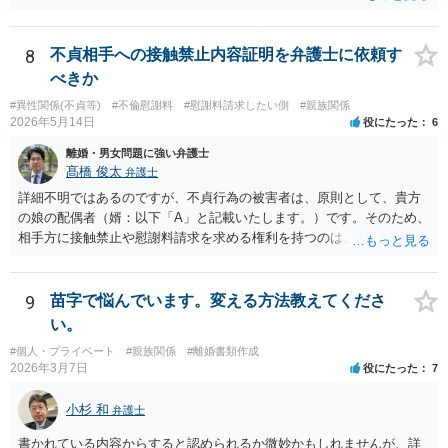
できません。 もっとも、贈与が立証（証明）できるかどうかはご記載
の事情からははっきりしませんので、早めに弁護士に面談相談する方
がいいでしょう。 場合によっては弁護士名で通知等出してもらうほう
8
不貞相手への接触禁止内容証明を弁護士に依頼す
がいいかもしれません。
べきか
#異性関係(不貞等)
#不倫慰謝料
#慰謝料請求したい側
#親族関係
2026年5月14日
役にたった
6
離婚・男女問題に強い弁護士
髙橋 俊太
弁護士
詳細不明ではあるのですが、不貞行為の被害者は、原則として、貴方
の娘の配偶者（婿：以下「A」と記載いたします。）です。そのため、
相手方に接触禁止や慰謝料請求を求める権利を持つのは、基本的にはA
であり、貴方（Aからみて義父）が不貞相手に内容証明を送ることは法
的な根拠が弱いように思われます。Aが慰謝料を請求しない場合であっ
ても、Aが「今後、妻に私的に接触しないでほしい」という通知・警告
9
苗字で悩んでいます。変える方法教えてくださ
を送付することを弁護士に依頼すること自体は考えられます。ただ、
い。
前提として、弁護士としては、Aの意向確認等を行い、法的根拠や今後
#個人・プライベート
#親族関係
#離婚書類作成
の対応方針を整理することが必要となります。ですので、まずはAの希
2026年3月7日
役にたった
7
望等を確認し、必要に応じて、A本人が弁護士に相談するというのがよ
いように思われます。
小杉 和
弁護士
書かれている内容からすると認められるか微妙かもしれませんが、詳