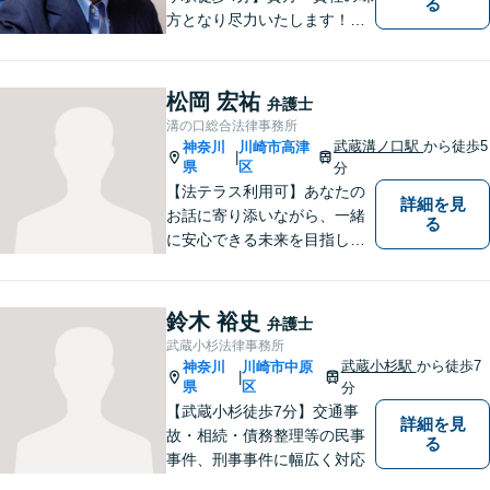
る
方となり尽力いたします！当
日相談ができる場合もありま
すのでまずはお気軽にご相談
ください。
松岡 宏祐
弁護士
溝の口総合法律事務所
武蔵溝ノ口駅
から徒歩5
神奈川
川崎市高津
|
県
区
分
【法テラス利用可】あなたの
詳細を見
お話に寄り添いながら、一緒
る
に安心できる未来を目指しま
す。法律問題の解決だけでな
く、「その先の未来」も一緒
に考えてサポートいたしま
鈴木 裕史
弁護士
す。高齢者や障害のある方へ
武蔵小杉法律事務所
のサポートの充実【武蔵溝ノ
武蔵小杉駅
から徒歩7
神奈川
川崎市中原
|
口駅5分】【電話・メール・W
県
区
分
EB相談も対応】
【武蔵小杉徒歩7分】交通事
詳細を見
故・相続・債務整理等の民事
る
事件、刑事事件に幅広く対応