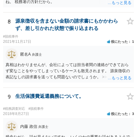
ね。 税務署の方針だから。
8
源泉徴収を含まない金額の請求書にもかかわら
ず、差し引かれた状態で振り込まれる
#脱税事件
2021年11月17日
役にたった
1
匿名A
弁護士
真相はわかりませんが、会社によっては担当者間の連絡ができておら
ず変なことをやってしまっているケースも散見されます。 源泉徴収の
表記なしの請求書を送っても問題ないのでしょうか。 >>違法というこ
とはありませんので問題はありません。確定申告をされる際に、請求
書の金額や記載と振込額がズレているのでややこしい瞬間は生じるよ
うに思いますが、間違えず記帳できるのであれば同じく問題はありま
9
生活保護費返還義務について。
せん。 相手方との関係性にもよりますが、一度相手方の担当者や上司
にしっかりと確認してみても良いかもしれません。
#税務調査対応
#脱税事件
2018年8月27日
役にたった
3
内藤 政信
弁護士
残念ながら、話が見えないですね。 いくつかの重要な話があるようで