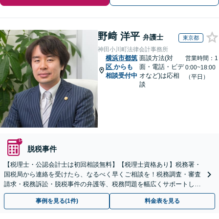
野﨑 洋平
弁護士
東京都
神田小川町法律会計事務所
横浜市都筑
面談方法(対
営業時間：1
区
からも
面・電話・ビデ
0:00~18:00
相談受付中
オなど)は応相
（平日）
談
脱税事件
【税理士・公認会計士は初回相談無料】【税理士資格あり】税務署・
国税局から連絡を受けたら、なるべく早くご相談を！税務調査・審査
請求・税務訴訟・脱税事件の弁護等、税務問題を幅広くサポートしま
す【電話受付：平日10時～21時】【税務調査に注力】
事例を見る(1件)
料金表を見る