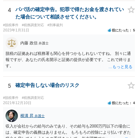
4
パパ活の確定申告。犯罪で得たお金を渡されてい
た場合について相談させてください。
#脱税事件
#税務調査対応
#刑事裁判
2023年1月31日
役にたった
5
内藤 政信
弁護士
脱税の証拠あれば税務署も関心を持つかもしれないですね。 別々に通
報ですが、あなたの氏名開示と証拠の提供が必要です。 これで終りま
す。
5
確定申告しない場合のリスク
#脱税事件
#税務調査対応
2021年12月10日
役にたった
4
横溝 昇
弁護士
収入が会社からの給与のみであり、その給与も2000万円以下の場合に
は、確定申告の義務はありません。 もろもろの控除により払いすぎた