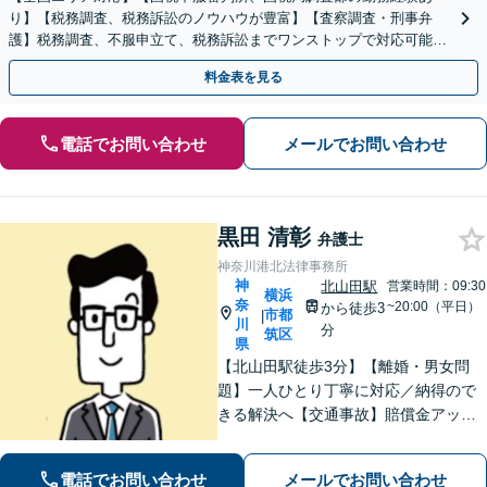
り】【税務調査、税務訴訟のノウハウが豊富】【査察調査・刑事弁
護】税務調査、不服申立て、税務訴訟までワンストップで対応可能！
事業承継にも対応【休日・夜間相談可】
料金表を見る
電話でお問い合わせ
メールでお問い合わせ
黒田 清彰
弁護士
神奈川港北法律事務所
神
北山田駅
営業時間：09:30
横浜
奈
~20:00（平日）
から徒歩3
市都
|
川
分
筑区
県
【北山田駅徒歩3分】【離婚・男女問
題】一人ひとり丁寧に対応／納得ので
きる解決へ【交通事故】賠償金アップ
などに努めます。保険会社との交渉や
手続きはお任せ【借金・債務整理】手
電話でお問い合わせ
メールでお問い合わせ
続きはもちろん、再発防止策や今後の