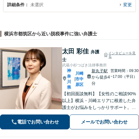
詳細条件
未選択
変更
横浜市都筑区から近い脱税事件に強い弁護士
太田 彩佳
弁護
インタビューを見
る
士
武蔵小杉つばき法律事務所
神
新丸子駅
営業時間：09:30
川崎
奈
~17:00（平日）
から徒歩4
市中
|
川
分
原区
県
【初回面談無料】【女性のご相談90%
以上】横浜・川崎エリアに根差した弁
護士がお悩みをしっかりサポート。明
るい将来を切り拓く「あなたのパート
ナー」として、困難な時期を乗り越え
電話でお問い合わせ
メールでお問い合わせ
ませんか？