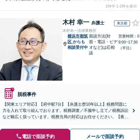
2件中 1-2件を表示
木村 幸一
弁護士
東京都
木村幸一法律事務所
横浜市都筑
面談方法(対
営業時間：0
区
からも
面・電話・ビデ
9:00~17:30
相談受付中
オなど)は応相
（平日）
談
脱税事件
【関東エリア対応】【府中駅7分】【弁護士歴10年以上】税務問題に
力を入れて取り組んでおります。税務調査／不服申し立て／税務訴訟
など幅広く扱っています。税務当局の対応はお任せください。【夜
間・休日の対応可能】【オンライン面談可能】
電話で面談予約
メールで面談予約