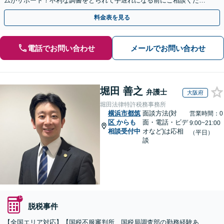
ムがサポート！不利な調書をとられて手遅れになる前にご相談くださ
い。
料金表を見る
電話でお問い合わせ
メールでお問い合わせ
堀田 善之
弁護士
大阪府
堀田法律特許税務事務所
横浜市都筑
面談方法(対
営業時間：0
区
からも
面・電話・ビデ
9:00~21:00
相談受付中
オなど)は応相
（平日）
談
脱税事件
【全国エリア対応】【国税不服審判所、国税局調査部の勤務経験あ