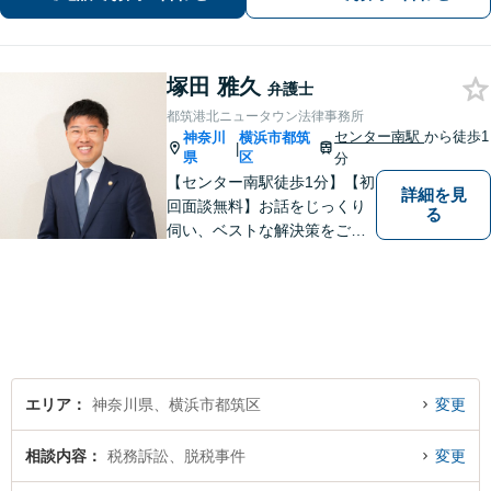
生活のフォローも行います。
塚田 雅久
弁護士
都筑港北ニュータウン法律事務所
センター南駅
から徒歩1
神奈川
横浜市都筑
|
県
区
分
【センター南駅徒歩1分】【初
詳細を見
回面談無料】お話をじっくり
る
伺い、ベストな解決策をご一
緒に考えさせていただきま
す。【夜間／休日対応可能】
難解な用語は極力用いずに平
易かつ具体的な説明を心がけ
ていますので、まずは一度お
気軽にご相談頂ければと思い
ます。
エリア
神奈川県、横浜市都筑区
変更
相談内容
税務訴訟、脱税事件
変更