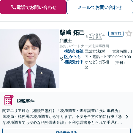
電話でお問い合わせ
メールでお問い合わせ
柴﨑 拓己
東京都
インタビュ
ーを見る
弁護士
あおいパートナーズ法律事務所
横浜市都筑
面談方法(対
営業時間：1
区
からも
面・電話・ビデ
0:00~19:00
相談受付中
オなど)は応相
（平日）
談
脱税事件
関東エリア対応【相談料無料】「税務調査・査察調査に強い事務所」
国税局・税務署の税務調査から守ります。不安を全方位的に解決「急
な税務調査でも安心な税務調査弁護」不利な調書をとられて手遅れに
なる前にご相談を
料金表を見る