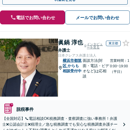
電話でお問い合わせ
メールでお問い合わせ
眞鍋 淳也
東京都
インタビュ
ーを見る
弁護士
日本クレアス弁護士法人
横浜市都筑
面談方法(対
営業時間：1
区
からも
面・電話・ビデ
0:00~19:00
相談受付中
オなど)は応相
（平日）
談
脱税事件
【全国対応】📞電話相談OK税務調査・査察調査に強い事務所！弁護
士❌公認会計士❌税理士／急な税務調査でも安心な税務調査弁護チー