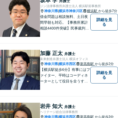
坂本 学
弁護士
【夜間・休日対応】
ジン法律事務所弁護士法人 横浜駅前事務所
神奈川県
横浜市神奈川区
横浜駅
から徒歩7分
|
借金問題は相談無料、土日夜
詳細を見
間早朝も対応。【事務所累計
る
相談4400件突破】民事裁判／
家事調停・審判／債務整理／
法人破産／相続／不貞トラブ
ル／離婚／男女問題
加藤 正太
弁護士
未来創造弁護士法人 横浜オフィス
神奈川県
横浜市西区
新高島駅
から徒歩2分
|
【横浜駅徒歩6分】有事にはフ
詳細を見
ァイター、平時はコーディネ
る
ーターとして役目を全うする
弁護士。行政事件も得意な弁
護士です。どんな難しい案件
でも依頼者の方の利益を尊重
します。【独占禁止法・下請
岩井 知大
弁護士
法の著書執筆】
ヘリテージ総合法律事務所
神奈川県
横浜市西区
新高島駅
から徒歩3分
|