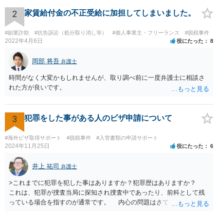
2
家賃給付金の不正受給に加担してしまいました。
#副業詐欺
#抗告訴訟（処分取り消し等）
#個人事業主・フリーランス
#脱税事件
2022年4月6日
役にたった
8
岡部 将吾
弁護士
時間がなく大変かもしれませんが、取り調べ前に一度弁護士に相談さ
れた方が良いです。
3
犯罪をした事がある人のビザ申請について
#海外ビザ取得サポート
#脱税事件
#入管書類の申請サポート
2024年11月25日
役にたった
6
井上 祐司
弁護士
>これまでに犯罪を犯した事はありますか？犯罪歴はありますか？
これは、犯罪が捜査当局に探知され捜査中であったり、前科として残
っている場合を指すのが通常です。 内心の問題はさておき、ご質問
の状況であれば「いいえ」と回答するのがセオリーかと思います。