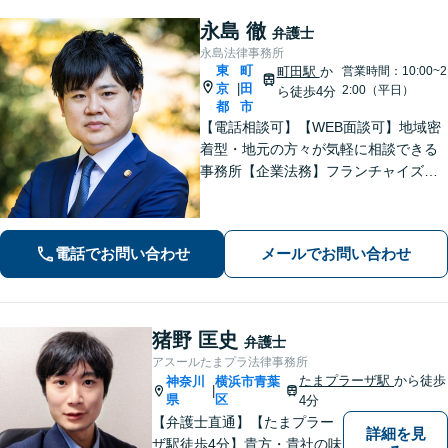
永島 徹
弁護士
永島法律事務所
東
町
町田駅
か
営業時間：10:00~2
京
田
|
2:00（平日）
ら徒歩4分
都
市
【電話相談可】【WEB面談可】地域密
着型・地元の方々が気軽に相談できる
事務所【企業法務】フランチャイズ・
ベンチャー企業・中小企業の法務に強
みあり【夜間・休日相談可】【完全個
室】【町田駅4分】
電話でお問い合わせ
メールでお問い合わせ
猪野 匡史
弁護士
アスールたまプラ法律事務所
たまプラーザ駅
から徒歩
神奈川
横浜市青葉
|
県
区
4分
【弁護士直通】【たまプラー
詳細を見
ザ駅徒歩4分】貴方・貴社の味