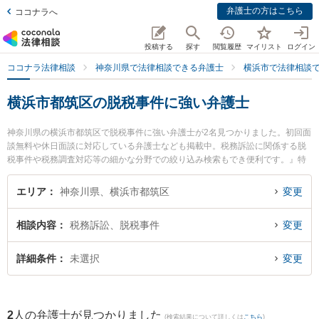
弁護士の方はこちら
ココナラへ
投稿する
探す
閲覧履歴
マイリスト
ログイン
ココナラ法律相談
神奈川県で法律相談できる弁護士
横浜市で法律相談
横浜市都筑区の脱税事件に強い弁護士
神奈川県の横浜市都筑区で脱税事件に強い弁護士が2名見つかりました。初回面
談無料や休日面談に対応している弁護士なども掲載中。税務訴訟に関係する脱
税事件や税務調査対応等の細かな分野での絞り込み検索もでき便利です。』特
に神奈川港北法律事務所の黒田 清彰弁護士や都筑港北ニュータウン法律事務所
の塚田 雅久弁護士のプロフィール情報や弁護士費用、強みなどが注目されてい
エリア
神奈川県、横浜市都筑区
変更
ます。『横浜市都筑区で土日や夜間に発生した脱税事件のトラブルを今すぐに
弁護士に相談したい』『脱税事件のトラブル解決の実績豊富な近くの弁護士を
相談内容
税務訴訟、脱税事件
変更
検索したい』『初回相談無料で脱税事件を法律相談できる横浜市都筑区内の弁
護士に相談予約したい』などでお困りの相談者さんにおすすめです。
詳細条件
未選択
変更
2
人の弁護士が見つかりました
(検索結果について詳しくは
こちら
)