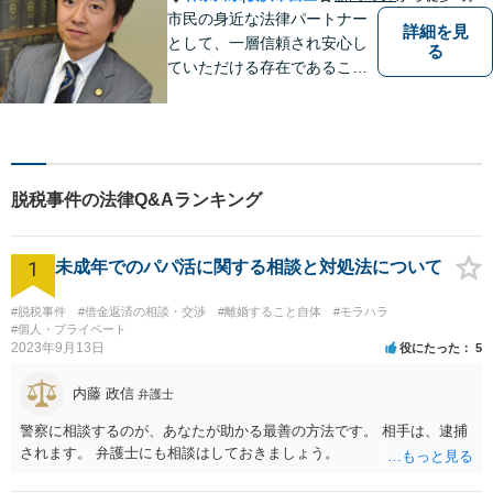
市民の身近な法律パートナー
詳細を見
として、一層信頼され安心し
る
ていただける存在であること
を目指します。
脱税事件の法律Q&Aランキング
1
未成年でのパパ活に関する相談と対処法について
#脱税事件
#借金返済の相談・交渉
#離婚すること自体
#モラハラ
#個人・プライベート
2023年9月13日
役にたった
5
内藤 政信
弁護士
警察に相談するのが、あなたが助かる最善の方法です。 相手は、逮捕
されます。 弁護士にも相談はしておきましょう。