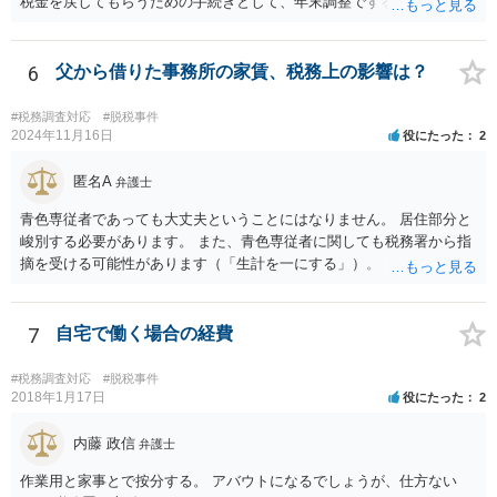
税金を戻してもらうための手続きとして、年末調整でするのか、確定
申告でするのか、ということになります。 そうではなく、確定申告を
する義務がある場合で確定申告をしなかった場合には、税務署の調査
等があり、本来払うべき税金にプラスして加算税の処分を科される場
6
父から借りた事務所の家賃、税務上の影響は？
合もあります。 高額なものでもない限り単なる無申告だけでは直ちに
逮捕されないとは思います。
#税務調査対応
#脱税事件
2024年11月16日
役にたった
2
匿名A
弁護士
青色専従者であっても大丈夫ということにはなりません。 居住部分と
峻別する必要があります。 また、青色専従者に関しても税務署から指
摘を受ける可能性があります（「生計を一にする」）。
7
自宅で働く場合の経費
#税務調査対応
#脱税事件
2018年1月17日
役にたった
2
内藤 政信
弁護士
作業用と家事とで按分する。 アバウトになるでしょうが、仕方ない