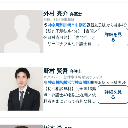
外村 亮介
弁護士
川崎小杉法律事務所
神奈川県
川崎市中原区
新丸子駅
から徒歩4分
|
【新丸子駅徒歩4分】【夜間／
詳細を見
休日対応可能】「専門性」と
る
「リーズナブルな弁護士費
用」の両立をポリシーにして
います。地域密着型の事務所
として、地域に愛される法律
事務所を目指しています。
野村 賢吾
弁護士
【初回面談無料】法律トラブ
ネクスパート法律事務所 横浜オフィス
ルでお悩みの方は、お気軽に
神奈川県
横浜市神奈川区
横浜駅
から徒歩3分
|
ご相談ください。
【初回相談無料】＼全国13拠
詳細を見
点・弁護士40名以上在籍／依
る
頼者さまにとって有利な解決
になるよう、最後まで諦めず
に闘います！借金問題/離婚・
男女問 題/相続/交通事故/刑事
事件など、ご相談ください