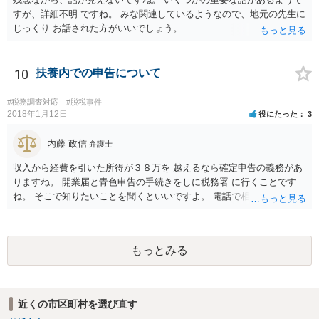
すが、詳細不明 ですね。 みな関連しているようなので、地元の先生に
じっくり お話された方がいいでしょう。
10
扶養内での申告について
#税務調査対応
#脱税事件
2018年1月12日
役にたった
3
内藤 政信
弁護士
収入から経費を引いた所得が３８万を 越えるなら確定申告の義務があ
りますね。 開業届と青色申告の手続きをしに税務署 に行くことです
ね。 そこで知りたいことを聞くといいですよ。 電話で相談にいくこと
を伝えてからいくと いいでしょう。
もっとみる
近くの市区町村を選び直す