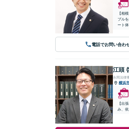
【相模
ブルを
ート体
電話でお問い合わ
江頭 
永岡法律
横浜
【出張
み、依