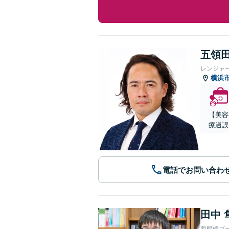
五領田
レンジャ
横浜
【美容
療過誤
電話でお問い合わ
田中 
西船橋ゴ