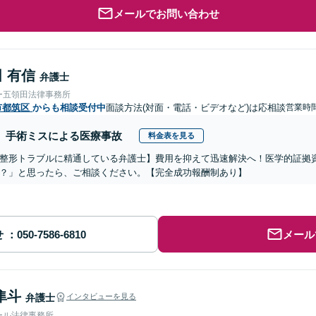
メールでお問い合わせ
 有信
弁護士
ー五領田法律事務所
市都筑区
からも相談受付中
面談方法(対面・電話・ビデオなど)は応相談
営業時間
手術ミスによる医療事故
料金表を見る
整形トラブルに精通している弁護士】費用を抑えて迅速解決へ！医学的証拠資
？」と思ったら、ご相談ください。【完全成功報酬制あり】
せ
メール
隼斗
弁護士
インタビューを見る
ール法律事務所