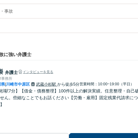
・事故
故に強い弁護士
崇
弁護士
インタビューを見る
律事務所
川県
川崎市中原区
武蔵小杉駅
から徒歩5分
営業時間：10:00~19:00（平日）
|
杉駅7分】【借金・債務整理】100件以上の解決実績。任意整理・自己
せん。些細なことでもお話ください【労働・雇用】固定残業代請求につ
】