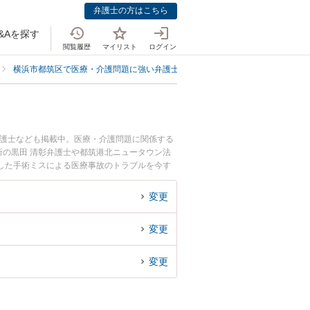
弁護士の方はこちら
&Aを探す
閲覧履歴
マイリスト
ログイン
横浜市都筑区で医療・介護問題に強い弁護士
横浜市都筑区で手術ミス・事
弁護士なども掲載中。医療・介護問題に関係する
の黒田 清彰弁護士や都筑港北ニュータウン法
した手術ミスによる医療事故のトラブルを今す
手術ミスによる医療事故を法律相談できる横浜市
変更
変更
変更