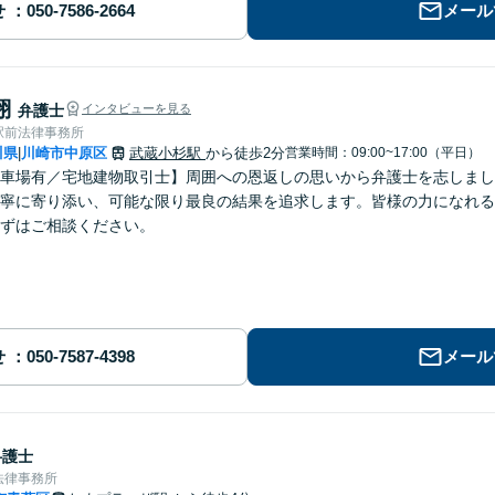
せ
メール
翔
弁護士
インタビューを見る
駅前法律事務所
川県
川崎市中原区
武蔵小杉駅
から徒歩2分
営業時間：09:00~17:00（平日）
|
車場有／宅地建物取引士】周囲への恩返しの思いから弁護士を志しまし
寧に寄り添い、可能な限り最良の結果を追求します。皆様の力になれる
ずはご相談ください。
せ
メール
弁護士
法律事務所