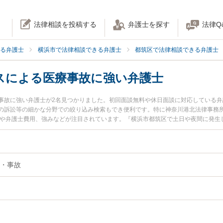
法律相談を投稿する
弁護士を探す
法律Q
る弁護士
横浜市で法律相談できる弁護士
都筑区で法律相談できる弁護士
スによる医療事故に強い弁護士
事故に強い弁護士が2名見つかりました。初回面談無料や休日面談に対応している
の訴訟等の細かな分野での絞り込み検索もでき便利です。特に神奈川港北法律事務所
報や弁護士費用、強みなどが注目されています。『横浜市都筑区で土日や夜間に発生
療事故のトラブル解決の実績豊富な近くの弁護士を検索したい』『初回相談無料で
困りの相談者さんにおすすめです。
・事故