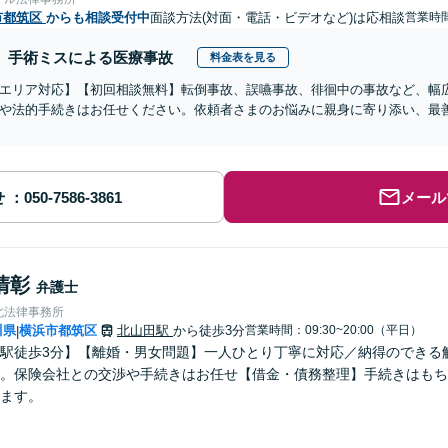
市都筑区
からも相談受付中
面談方法(対面・電話・ビデオなど)は応相談
営業時間
手術ミスによる医療事故
料金表を見る
エリア対応】【初回相談無料】転倒事故、誤嚥事故、徘徊中の事故など、幅
や法的手続きはお任せください。依頼者さまのお悩みに親身に寄り添い、最
せ
メール
清彰
弁護士
北法律事務所
川県
横浜市都筑区
北山田駅
から徒歩3分
営業時間：09:30~20:00（平日）
|
駅徒歩3分】【離婚・男女問題】一人ひとり丁寧に対応／納得のできる
。保険会社との交渉や手続きはお任せ【借金・債務整理】手続きはもち
ます。