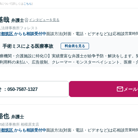
果について詳しくは
こちら
)
基哉
弁護士
インタビューを見る
人法律事務所フォレスト
市都筑区
からも相談受付中
面談方法(対面・電話・ビデオなど)は応相談
営業時間
手術ミスによる医療事故
料金表を見る
医療機関・介護施設に特化◎】実績豊富な弁護士が紛争予防・解決をします。
利用料の未払い、広告規制、クレーマー・モンスターペイシェント、医療・
せ
メール
裕也
弁護士
律経済事務所 相模原支店
市都筑区
からも相談受付中
面談方法(対面・電話・ビデオなど)は応相談
営業時間