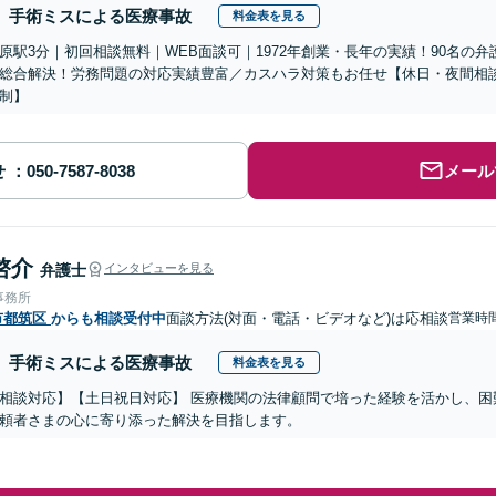
手術ミスによる医療事故
料金表を見る
原駅3分｜初回相談無料｜WEB面談可｜1972年創業・長年の実績！90名の
総合解決！労務問題の対応実績豊富／カスハラ対策もお任せ【休日・夜間相
制】
せ
メール
啓介
弁護士
インタビューを見る
事務所
市都筑区
からも相談受付中
面談方法(対面・電話・ビデオなど)は応相談
営業時間
手術ミスによる医療事故
料金表を見る
相談対応】【土日祝日対応】 医療機関の法律顧問で培った経験を活かし、困
頼者さまの心に寄り添った解決を目指します。