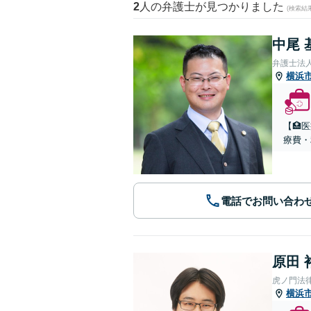
2
人の弁護士が見つかりました
(検索結
中尾 
弁護士法
横浜
【🏥
療費・
電話でお問い合わ
原田 
虎ノ門法
横浜