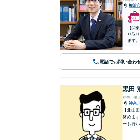
横浜
【関東
り取り
ます。
電話でお問い合わ
黒田 
神奈川港
神奈
【北山田
努めます
ーも行い