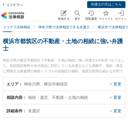
弁護士の方はこちら
ココナラへ
投稿する
探す
閲覧履歴
マイリスト
ログイン
ココナラ法律相談
神奈川県で法律相談できる弁護士
横浜市で法律相談
横浜市都筑区の不動産・土地の相続に強い弁護
士
神奈川県の横浜市都筑区で不動産・土地の相続に強い弁護士が4名見つかりまし
た。初回面談無料や休日面談に対応している弁護士なども掲載中。相続・遺言
に関係する家族間の相続トラブルや認知症の相続、遺産分割等の細かな分野で
の絞り込み検索もでき便利です。特に神奈川港北法律事務所の黒田 清彰弁護士
や都筑港北ニュータウン法律事務所の塚田 雅久弁護士、横浜都筑法律事務所の
エリア
神奈川県、横浜市都筑区
変更
滝井 聡弁護士のプロフィール情報や弁護士費用、強みなどが注目されていま
す。『横浜市都筑区で土日や夜間に発生した不動産・土地の相続のトラブルを
相談内容
相続・遺言、不動産・土地の相続
変更
今すぐに弁護士に相談したい』『不動産・土地の相続のトラブル解決の実績豊
富な近くの弁護士を検索したい』『初回相談無料で不動産・土地の相続を法律
相談できる横浜市都筑区内の弁護士に相談予約したい』などでお困りの相談者
詳細条件
未選択
変更
さんにおすすめです。