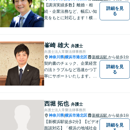
【講演実績多数】離婚・相
詳細を見
続・企業法務など、幅広い知
る
見をもとに対応します！横
浜・川崎・町田等からもアク
セスが良い地域密着型の事務
所です【破産管財人経験あ
り】負債総額数億円の倒産申
峯崎 雄大
弁護士
立ての実績あり【完全個室】
弁護士法人常磐法律事務所
【青葉台駅1分】【複数弁護士
神奈川県
横浜市港北区
新横浜駅
から徒歩1分
|
在籍】
契約書のチェック、企業経営
詳細を見
の法トラブルなど迅速かつ丁
る
寧にサポートいたします。ど
んな些細なお悩みでもまずは
ご相談ください！
西堀 拓也
弁護士
弁護士法人常磐法律事務所
神奈川県
横浜市港北区
新横浜駅
から徒歩1分
|
【新横浜駅徒歩2分】【ビデオ
詳細を見
面談対応】「横浜の地域社会