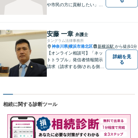
る
や市民の方に貢献したい」を
モットーに、すべてのご相談
者様に寄り添います。少しで
もご相談者様の人生のサポー
トができるよう全力を尽くし
安藤 一章
弁護士
ます。事務所一丸となって法
タングラム法律事務所
律トラブルの解決を目指しま
神奈川県
横浜市港北区
新横浜駅
から徒歩1分
|
す。
【オンライン相談可】「ネッ
詳細を見
トトラブル」発信者情報開示
る
請求（請求する側/される側）
や削除請求の豊富な解決事例
あり、「遺言・相続」先々を
見据えた的確なアドバイスに
より最善の解決へ導きます。
遠方で来所困難な方もお気軽
相続に関する診断ツール
にご相談ください。