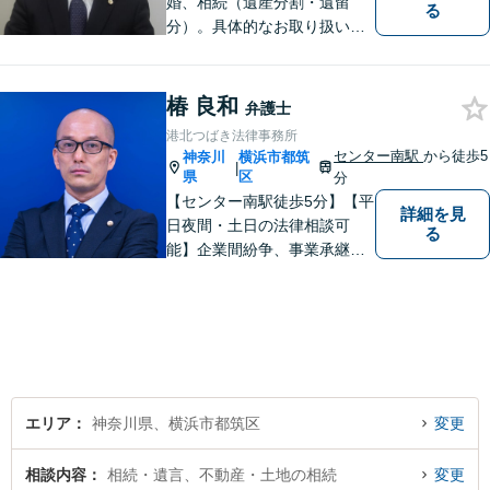
婚、相続（遺産分割・遺留
る
分）。具体的なお取り扱い内
容については、当事務所のウ
エブサイトをご確認お願いい
たします。
椿 良和
弁護士
港北つばき法律事務所
センター南駅
から徒歩5
神奈川
横浜市都筑
|
県
区
分
【センター南駅徒歩5分】【平
詳細を見
日夜間・土日の法律相談可
る
能】企業間紛争、事業承継・
後継者問題その他の企業法務
から、インターネットによる
中傷・プライバシー・著作権
被害、いじめ、離婚・相続、
不動産に関わる紛争その他の
個人法務まで幅広い分野の対
応が可能です。
エリア
神奈川県、横浜市都筑区
変更
相談内容
相続・遺言、不動産・土地の相続
変更