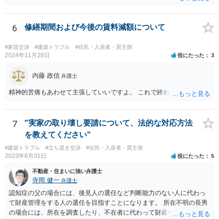
というのは、まさしくご主人の責任ですので、全額ご主人が負担され
も、どのような反論でも対応できるように自身の主張をきちんと押さ
るべきものであり、奥さんが負担すべき債務ではありません。つまり
え、説得力のある説明と資料を用意することだと思います。 ただ、今
奥さんにメンテナンス工事契約を承諾しなければならない義務はあり
6
修繕期間および今後の賃料減額について
回提出を予定している資料がどのようなものであるのか、争点とどの
ません。 それでも請求をされましたら、個別の法律相談をされること
ような関係があるのか、なぜ調停を選択したのか等の個別事情によっ
をお薦めします。
て具体的なに採るべき手段は変わってくるため、上記はあくまで個別
#家賃交渉
#建築トラブル
#住民・入居者・買主側
2024年11月28日
役にたった
3
事情を踏まえない一般論としてご理解いただき、本件でどのように対
応すべきであるかについては弁護士へ直接相談された方がよいと思い
内藤 政信
ます。
弁護士
精神的苦痛もあわせて主張していいですよ。 これで終わります。
7
"実家の取り壊し要請について、法的な対応方法
を教えてください"
#建築トラブル
#立ち退き交渉
#住民・入居者・買主側
2023年8月31日
役にたった
5
不動産・住まいに強い弁護士
寺岡 健一
弁護士
認知症の父の場合には、後見人の選任など判断能力のない人に代わっ
て財産管理をする人の選任を目指すことになります。 所在不明の長男
の場合には、所在を調査したり、不在者に代わって財産を管理する人