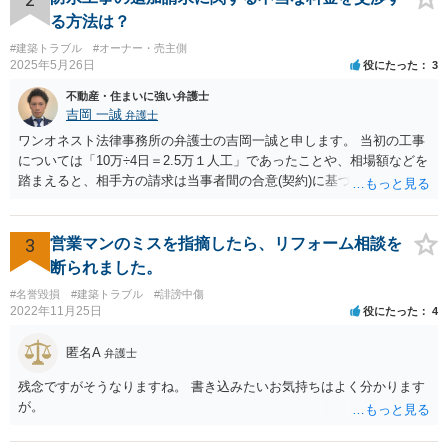
る方法は？
#建築トラブル
#オーナー・売主側
2025年5月26日
役にたった
3
不動産・住まいに強い弁護士
吉岡 一誠
弁護士
ワンオネスト法律事務所の弁護士の吉岡一誠と申します。 当初の工事
については「10万÷4日＝2.5万１人工」であったことや、相場額などを
踏まえると、相手方の請求は当事者間の合意(契約)に基づかない不当な
請求と言い得るので、追加工事代金については10万円（2.5万×4人）し
か支払う意向がない旨を伝えて、減額の交渉をすべきでしょう。 相手
方の立場としても、裁判を起こす時間や労力、経済的コストその他裁
3
営業マンのミスを指摘したら、リフォーム相談を
判が終わるまでキャッシュが入ってこないことなどがネックになり得
断られました。
るでしょうから、減額に応じてくる可能性は大いにあるかと思いま
#名誉毀損
#建築トラブル
#誹謗中傷
す。
2022年11月25日
役にたった
4
匿名A
弁護士
残念ですがそうなりますね。 書き込みたいお気持ちはよく分かります
が。