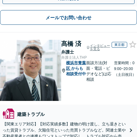
メールでお問い合わせ
髙橋 済
東京都
インタビュー
を見る
弁護士
弁護士法人THP
横浜市青葉
面談方法(対
営業時間：0
区
からも
面・電話・ビ
9:00~20:00
相談受付中
デオなど)は応
（土日祝日）
相談
建築トラブル
【関東エリア対応】【対応実績多数】建物の明け渡し、立ち退きとい
った賃貸トラブル、欠陥住宅といった売買トラブルなど。関連士業や
不動産業者との連携もワンストップで対応し、トラブル対応から売却