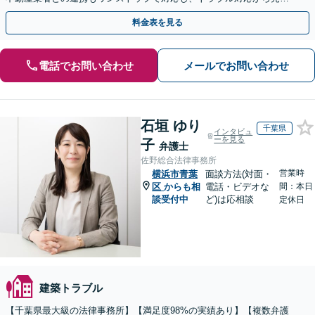
まで徹底サポート【初回相談無料】
料金表を見る
電話でお問い合わせ
メールでお問い合わせ
石垣 ゆり
千葉県
インタビュ
ーを見る
子
弁護士
佐野総合法律事務所
営業時
横浜市青葉
面談方法(対面・
区
からも相
電話・ビデオな
間：本日
談受付中
ど)は応相談
定休日
建築トラブル
【千葉県最大級の法律事務所】【満足度98%の実績あり】【複数弁護