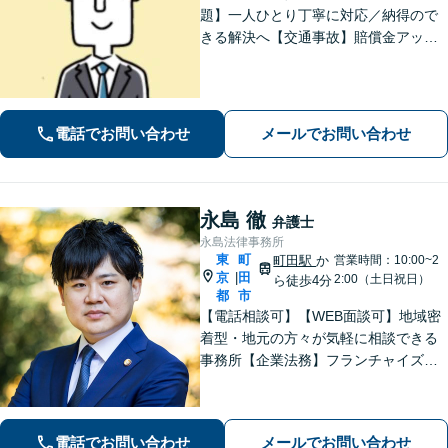
題】一人ひとり丁寧に対応／納得ので
きる解決へ【交通事故】賠償金アップ
などに努めます。保険会社との交渉や
手続きはお任せ【借金・債務整理】手
続きはもちろん、再発防止策や今後の
生活のフォローも行います。
電話でお問い合わせ
メールでお問い合わせ
永島 徹
弁護士
永島法律事務所
東
町
町田駅
か
営業時間：10:00~2
京
田
|
2:00（土日祝日）
ら徒歩4分
都
市
【電話相談可】【WEB面談可】地域密
着型・地元の方々が気軽に相談できる
事務所【企業法務】フランチャイズ・
ベンチャー企業・中小企業の法務に強
みあり【夜間・休日相談可】【完全個
室】【町田駅4分】
電話でお問い合わせ
メールでお問い合わせ