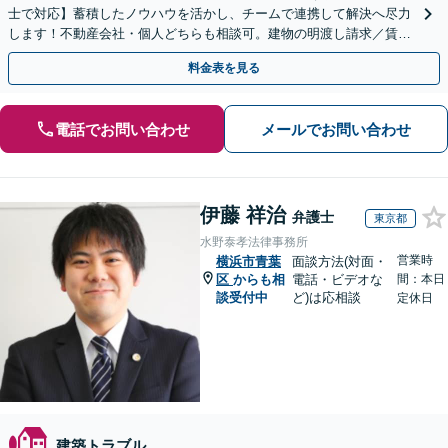
士で対応】蓄積したノウハウを活かし、チームで連携して解決へ尽力
します！不動産会社・個人どちらも相談可。建物の明渡し請求／賃貸
借契約書の作成／離婚の財産分与等【千葉中央駅5分】
料金表を見る
電話でお問い合わせ
メールでお問い合わせ
伊藤 祥治
弁護士
東京都
水野泰孝法律事務所
営業時
横浜市青葉
面談方法(対面・
区
からも相
電話・ビデオな
間：本日
談受付中
ど)は応相談
定休日
建築トラブル