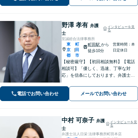
野澤 孝有
弁護
インタビューを見
る
士
至誠総合法律事務所
東
町
町田駅
から
営業時間：本
京
田
|
日定休日
徒歩10分
都
市
【秘密厳守】【初回相談無料】【電話
相談可】「優しく、迅速、丁寧な対
応」を信条にしております。弁護士に
相談するには勇気の要ることですが、
少しの勇気を出して、お気軽にご相談
電話でお問い合わせ
メールでお問い合わせ
ください。【休日・夜間面談可】
中村 可奈子
弁護
インタビューを見
る
士
弁護士法人日栄 法律事務所町田本店