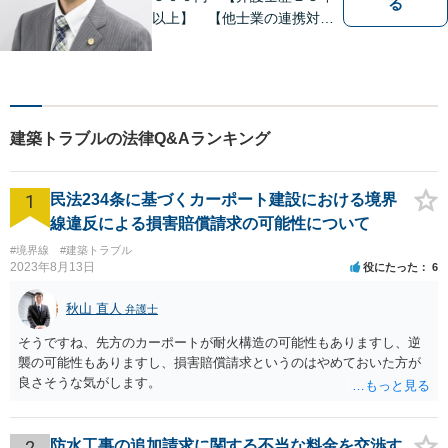
る
以上】 【他士業の連携対
応】 【町田周辺（東京都
区・市部、相模原、横浜市、
川崎市）】 相続・遺言 離
婚・男女問題 交通事故 成
年後見 刑事弁護・被害者代
建築トラブルの法律Q&Aランキング
理
1
民法234条に基づくカーポート建設における境界
線違反による損害賠償請求の可能性について
#境界線
#建築トラブル
2023年8月13日
役にたった
6
秋山 直人
弁護士
そうですね、先方のカーポートが耐火構造の可能性もありますし、逆
襲の可能性もありますし、損害賠償請求というのはやめておいた方が
良さそうな気がします。
2
防水工事の追加請求に関する不当な料金を交渉す