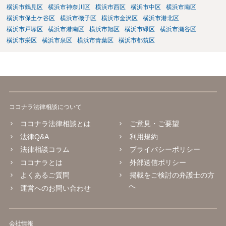
横浜市鶴見区
横浜市神奈川区
横浜市西区
横浜市中区
横浜市南区
することをご検討いただくのがよろしいかもしれません。 ご参考にな
横浜市保土ケ谷区
横浜市磯子区
横浜市金沢区
横浜市港北区
れば幸いです。
横浜市戸塚区
横浜市港南区
横浜市旭区
横浜市緑区
横浜市瀬谷区
横浜市栄区
横浜市泉区
横浜市青葉区
横浜市都筑区
ココナラ法律相談について
ココナラ法律相談とは
ご意見・ご要望
法律Q&A
利用規約
法律相談コラム
プライバシーポリシー
ココナラとは
外部送信ポリシー
よくあるご質問
掲載をご検討の弁護士の方
へ
運営へのお問い合わせ
会社情報