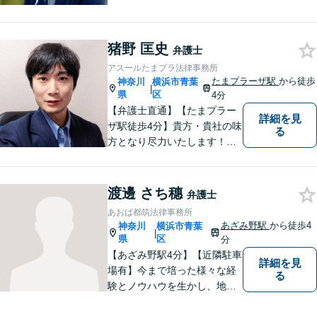
浜・川崎・町田等からもアク
セスが良い地域密着型の事務
所です【破産管財人経験あ
猪野 匡史
り】負債総額数億円の倒産申
弁護士
立ての実績あり【完全個室】
アスールたまプラ法律事務所
【青葉台駅1分】【複数弁護士
たまプラーザ駅
から徒歩
神奈川
横浜市青葉
|
在籍】
県
区
4分
【弁護士直通】【たまプラー
詳細を見
ザ駅徒歩4分】貴方・貴社の味
る
方となり尽力いたします！当
日相談ができる場合もありま
すのでまずはお気軽にご相談
ください。
渡邊 さち穗
弁護士
あおば都筑法律事務所
あざみ野駅
から徒歩4
神奈川
横浜市青葉
|
県
区
分
【あざみ野駅4分】【近隣駐車
詳細を見
場有】今まで培った様々な経
る
験とノウハウを生かし、地域
のお客様に寄り添い、実現可