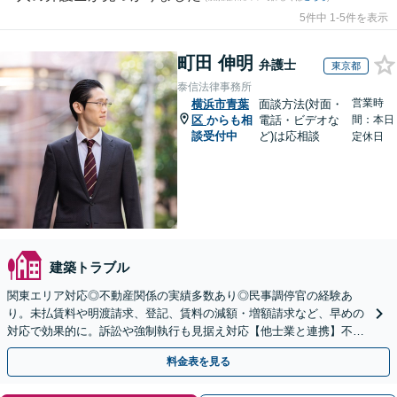
5件中 1-5件を表示
町田 伸明
弁護士
東京都
泰信法律事務所
営業時
横浜市青葉
面談方法(対面・
区
からも相
電話・ビデオな
間：本日
談受付中
ど)は応相談
定休日
建築トラブル
関東エリア対応◎不動産関係の実績多数あり◎民事調停官の経験あ
り。未払賃料や明渡請求、登記、賃料の減額・増額請求など、早めの
対応で効果的に。訴訟や強制執行も見据え対応【他士業と連携】不動
産登記・税関係も対応！十数年前の仮登記抹消請求の実績も◎
料金表を見る