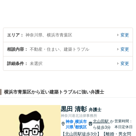
能な最善の結論を共に目指し
て問題解決を図る所存です。
法律上の問題に巻き込まれた
際は、お一人で悩まずにお気
軽にご相談ください。
エリア
神奈川県、横浜市青葉区
変更
相談内容
不動産・住まい、建築トラブル
変更
詳細条件
未選択
変更
横浜市青葉区から近い建築トラブルに強い弁護士
黒田 清彰
弁護士
神奈川港北法律事務所
北山田駅
か
営業時間：
神奈
横浜市
|
川県
都筑区
本日定休日
ら徒歩3分
【北山田駅徒歩3分】【離婚・男女問