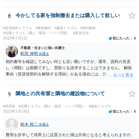
の選任を目指すことになります。
8
今かしてる家を強制撤去または購入して欲しい
#賃貸契約トラブル
#事故物件
#建築トラブル
#契約解除
#近隣トラブル（隣人・騒音・ペット問題）
#家賃交渉
2023年7月1日
役にたった
5
不動産・住まいに強い弁護士
町田 伸明
弁護士
契約書等を確認してみない何とも言い難いですが、通常、賃料の見直
し（増額）は困難ですし、買取りを請求することはできません。 解除
事由（賃貸借契約を解除する理由）がある場合には、賃貸借契約を解
除して、土地建物の明け渡しを求めることも可能です。 明け渡しを求
めることができる状況であれば、事実上、賃料の見直し（増額）や買
取りの交渉をすることもあり得るでしょう。 反対に、明け渡しを求め
9
隣地との共有塀と隣地の建設物について
ることが難しいのであれば、賃料の見直し（増額）や買取りの交渉も
困難とならざるを得ないでしょう。 いずれにしても、（強制的な）明
#境界線
#近隣トラブル（隣人・騒音・ペット問題）
#建築トラブル
け渡しなどの請求もお考えなのであれば、現況や契約書等の確認が不
2023年2月18日
役にたった
5
可欠ですから、資料等一式を持参して弁護士にご相談された方がよい
かと思います。
鈴木 裕二
弁護士
費用を折半して境界上に設置された塀は共有になると考えられますの