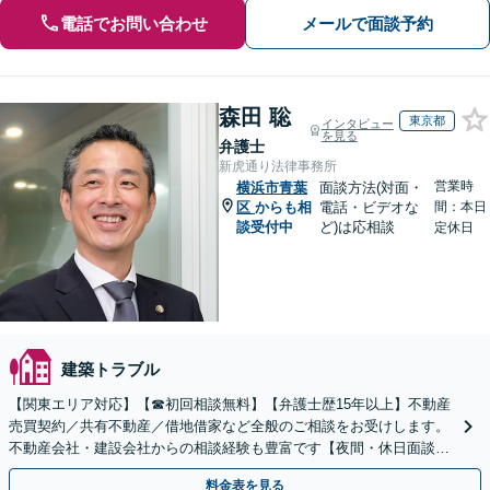
電話でお問い合わせ
メールで面談予約
森田 聡
東京都
インタビュー
を見る
弁護士
新虎通り法律事務所
営業時
横浜市青葉
面談方法(対面・
区
からも相
電話・ビデオな
間：本日
談受付中
ど)は応相談
定休日
建築トラブル
【関東エリア対応】【☎︎初回相談無料】【弁護士歴15年以上】不動産
売買契約／共有不動産／借地借家など全般のご相談をお受けします。
不動産会社・建設会社からの相談経験も豊富です【夜間・休日面談】
【電話／Zoom相談可】
料金表を見る