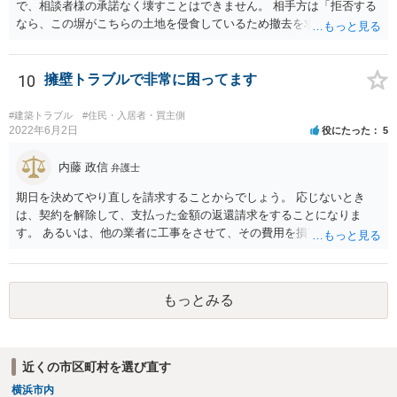
で、相談者様の承諾なく壊すことはできません。 相手方は「拒否する
なら、この塀がこちらの土地を侵食しているため撤去を求める手続き
に移る」と述べているようですが、隣地の所有者と同意のうえ設置し
ているわけですから、相談者様の同意なく塀の撤去を求めることは法
的には難しいように思われます。 また、「隣地（相談者様）の許可」
10
擁壁トラブルで非常に困ってます
というのが何の許可を示しているのか判然としませんが、一般に、高
層建築物の建築確認を得る際は、近隣住民と協議してその建築に関し
#建築トラブル
#住民・入居者・買主側
同意を得るよう行政指導が行われておりますので、（推測になってし
2022年6月2日
役にたった
5
まいますが）この同意を得ている旨虚偽の申請を行い、建築許可を得
たのかもしれません。 近隣住民の同意は必須の要件ではないため、直
内藤 政信
弁護士
ちに建築確認自体が取り消されるわけではございませんが、虚偽の申
期日を決めてやり直しを請求することからでしょう。 応じないとき
請を行ったことについて申請者の責任を追及する余地はあろうかと存
は、契約を解除して、支払った金額の返還請求をすることになりま
じます。 お話をお聞きする限り、相手方のやり口は非常に強引かつ高
す。 あるいは、他の業者に工事をさせて、その費用を損害として請求
圧的で、相談者様が恐怖を感じるのは無理もないことかと思います。
することになるで しょう。
相手方の態度を見ていると、無理矢理塀を破壊して建築工事を強行す
るおそれすらあるように思われますので、相手方に、塀の取り壊しに
は応じない旨や、「隣地の許可済と話して（嘘をついて）建築許可を
もっとみる
取った」ということについて説明を求める旨を記載した通知書を送り
付けるとともに、行政にも相談するのがよろしいかと存じます。 ま
た、相談者様が弁護士に依頼することで、相手方との交渉は全て弁護
士に任せることができ、相手方と話さなければならないという精神的
近くの市区町村を選び直す
なご負担をなくすこともできます。 相手方に恐怖を感じ、ご自身で話
横浜市内
し合いを行うことができそうにないようでしたら、一度弁護士に依頼