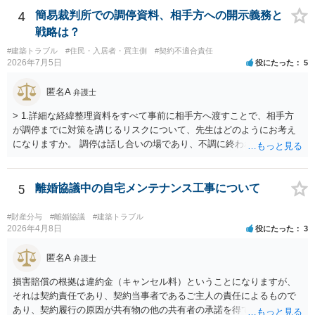
4
簡易裁判所での調停資料、相手方への開示義務と
戦略は？
#建築トラブル
#住民・入居者・買主側
#契約不適合責任
2026年7月5日
役にたった
5
匿名A
弁護士
> 1.詳細な経緯整理資料をすべて事前に相手方へ渡すことで、相手方
が調停までに対策を講じるリスクについて、先生はどのようにお考え
になりますか。 調停は話し合いの場であり、不調に終われば訴訟で解
決せざるを得ません。 訴訟では「裁判所にだけ資料を見せる」などと
いう姑息な手段は使えませんし、公平かつ納得のできる解決というの
は、当事者と裁判所が同じ主張と証拠関係を踏まえた上で初めて実現
5
離婚協議中の自宅メンテナンス工事について
できるものだと考えます。 > 2.また、開示する範囲や内容の見せ方に
ついて、何か工夫できる点があればご教示いただけますでしょうか。
#財産分与
#離婚協議
#建築トラブル
弁護士によって考え方が異なるかもしれませんが、資料の一部を相手
2026年4月8日
役にたった
3
に見せないという行動は、その資料（や隠している部分）には提出者
にとって不利な事実が隠されているという推認を働かせることに繋が
匿名A
弁護士
るリスクがあります（もちろん、争点と全く無関係な部分をマスキン
損害賠償の根拠は違約金（キャンセル料）ということになりますが、
グ等することはありますが、それは手続戦略とは別の問題です）。 裁
それは契約責任であり、契約当事者であるご主人の責任によるもので
判所は公平な第三者であり、調停委員会に与える心証も考慮する必要
あり、契約履行の原因が共有物の他の共有者の承諾を得ていなかった
があります。手続を有利に進めたいのであれば、証拠の出し方より