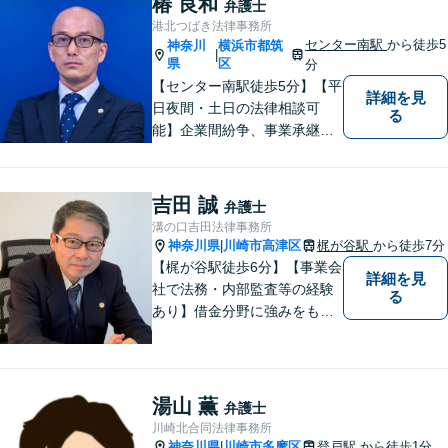
椿 良和
弁護士
易かつ具体的な説明を心がけ
港北つばき法律事務所
ていますので、まずは一度お
センター南駅
から徒歩5
神奈川
横浜市都筑
|
気軽にご相談頂ければと思い
県
区
分
ます。
【センター南駅徒歩5分】【平
詳細を見
日夜間・土日の法律相談可
る
能】企業間紛争、事業承継・
後継者問題その他の企業法務
から、インターネットによる
中傷・プライバシー・著作権
吉田 誠
弁護士
被害、いじめ、離婚・相続、
溝の口吉田法律事務所
不動産に関わる紛争その他の
神奈川県
川崎市高津区
梶が谷駅
から徒歩7分
|
個人法務まで幅広い分野の対
【梶が谷駅徒歩6分】【事業会
詳細を見
応が可能です。
社で法務・内部監査等の経験
る
あり】借金分野に強みをも
ち、幅広い分野に対応する弁
護士。敷居の低い法律事務所
を目指し、相談しやすい環境
作りに尽力しています。【初
湯山 薫
弁護士
回無料相談】【東京・神奈川
川崎北合同法律事務所
エリア】
神奈川県
川崎市多摩区
登戸駅
から徒歩1分
|