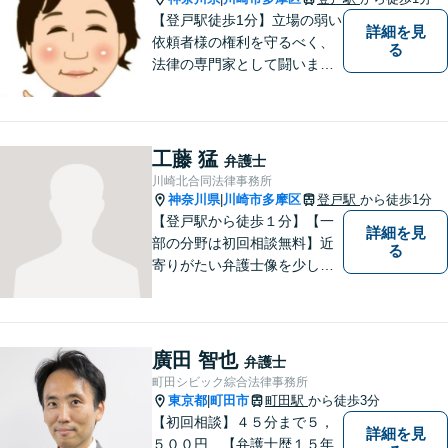
【登戸駅徒歩1分】立場の弱い
詳細を見
依頼者様の権利を守るべく、
る
法律の専門家として闘いま
す。日々研鑽を怠らず、依頼
者様との信頼関係が築けるよ
う努力しています。家事事
件・刑事事件・労働事件な
工藤 猛
弁護士
ど、幅広く対応いたします。
川崎北合同法律事務所
神奈川県
川崎市多摩区
登戸駅
から徒歩1分
|
【登戸駅から徒歩１分】【一
詳細を見
部の分野は初回相談無料】近
る
寄りがたい弁護士像を少しで
も変えられるように、皆様に
寄り添い、一緒に考え、お一
人おひとりにとって最善の解
決が何であるのかを見極め、
廣田 智也
弁護士
誠心誠意、仕事に取り組んで
町田シビック綜合法律事務所
まいります。
東京都
町田市
町田駅
から徒歩3分
|
【初回相談】４５分まで５，
詳細を見
５００円 【弁護士歴１５年