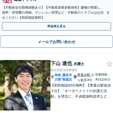
【不動産会社勤務経験あり】【不動産資格多数保有】建物の明渡し、
賃料・管理費の滞納、マンション管理など、不動産のトラブルはお任
せください【初回相談無料】
料金表を見る
メールでお問い合わせ
下山 達也
弁護士
横浜青葉法律事務所
青葉台駅
か
営業時間：
神奈
横浜市
|
川県
青葉区
本日定休日
ら徒歩3分
【初回相談60分無料】【青葉台駅徒歩
３分】「オーダーメイドの弁護士活
動」を理念に、不貞慰謝料請求などの
離婚問題をはじめ、私生活で生じるさ
まざまな悩みに寄り添います！一人ひ