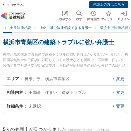
弁護士の方はこちら
ココナラへ
投稿する
探す
閲覧履歴
マイリスト
ログイン
ココナラ法律相談
神奈川県で法律相談できる弁護士
横浜市で法律相談
横浜市青葉区の建築トラブルに強い弁護士
神奈川県の横浜市青葉区で建築トラブルに強い弁護士が5名見つかりました。初
回面談無料や休日面談に対応している弁護士なども掲載中。不動産・住まいに
関係する立ち退き交渉や家賃交渉、不動産契約解除等の細かな分野での絞り込
み検索もでき便利です。特に横浜青葉法律事務所の下山 達也弁護士や青葉あけ
ぼの法律事務所の小林 理英弁護士、青葉台法律事務所の佐々木 博征弁護士のプ
エリア
神奈川県、横浜市青葉区
変更
ロフィール情報や弁護士費用、強みなどが注目されています。『横浜市青葉区
で土日や夜間に発生した建築トラブルのトラブルを今すぐに弁護士に相談した
相談内容
不動産・住まい、建築トラブル
変更
い』『建築トラブルのトラブル解決の実績豊富な近くの弁護士を検索したい』
『初回相談無料で建築トラブルを法律相談できる横浜市青葉区内の弁護士に相
談予約したい』などでお困りの相談者さんにおすすめです。
詳細条件
未選択
変更
5
人の弁護士が見つかりました
(検索結果について詳しくは
こちら
)