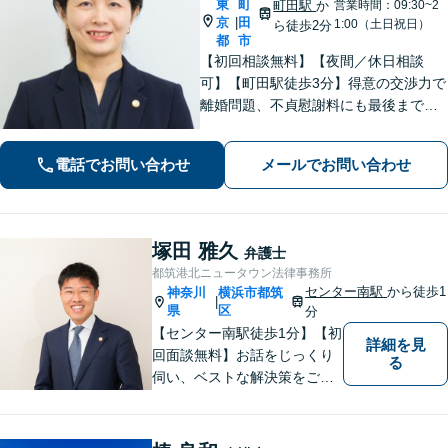
東
町
町田駅
か
営業時間：09:30~2
京
田
|
1:00（土日祝日）
ら徒歩2分
都
市
【初回相談無料】【夜間／休日相談
可】【町田駅徒歩3分】得意の交渉力で
離婚問題、不貞慰謝料にも最後まで粘
り強く対応。借金の問題も速やかに対
応し、督促から免れその後の自己破
電話でお問い合わせ
メールでお問い合わせ
産、任意整理などにより経済的再生を
お手伝いします。お悩みに真摯に向き
合います。
塚田 雅久
弁護士
都筑港北ニュータウン法律事務所
センター南駅
から徒歩1
神奈川
横浜市都筑
|
県
区
分
【センター南駅徒歩1分】【初
詳細を見
回面談無料】お話をじっくり
る
伺い、ベストな解決策をご一
緒に考えさせていただきま
す。【夜間／休日対応可能】
難解な用語は極力用いずに平