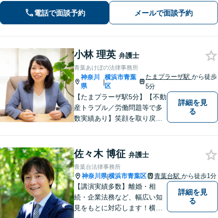
とりに最適な解決策をご提案。借金・
債務整理は何度でも相談無料【夜間・
電話で面談予約
メールで面談予約
土日相談可】
小林 理英
弁護士
青葉あけぼの法律事務所
たまプラーザ駅
から徒歩
神奈川
横浜市青葉
|
県
区
5分
【たまプラーザ駅5分】【不動
詳細を見
産トラブル／労働問題等で多
る
数実績あり】笑顔を取り戻す
お手伝いを。丁寧にお話を伺
い，一緒にベストな解決を考
えます。【契約時点での明朗
佐々木 博征
弁護士
会計】
青葉台法律事務所
神奈川県
横浜市青葉区
青葉台駅
から徒歩1分
|
【講演実績多数】離婚・相
詳細を見
続・企業法務など、幅広い知
る
見をもとに対応します！横