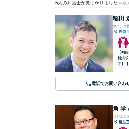
5
人の弁護士が見つかりました
(検索結
稲田 
ウイング
神奈
【初回
料請求
可】【
電話でお問い合わ
角 学
葛飾総合
横浜