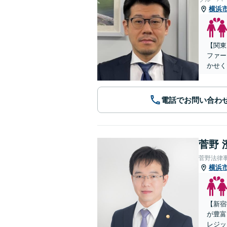
横浜
【関東
ファー
かせく
電話でお問い合わ
菅野 
菅野法律
横浜
【新宿
が豊富
レジッ