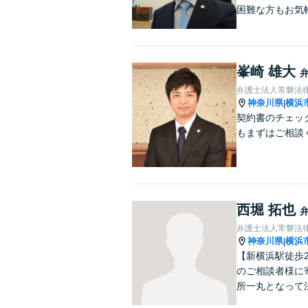
困難な方もお気
峯崎 雄大
弁護士法人常磐法
神奈川県
横浜
|
契約書のチェッ
もまずはご相談
西堀 拓也
弁護士法人常磐法
神奈川県
横浜
|
【新横浜駅徒歩
のご相談者様に
所一丸となって