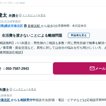
果について詳しくは
こちら
)
遼太
弁護士
インタビューを見る
横浜北法律事務所
川県
横浜市港北区
新横浜駅
から徒歩1分
営業時間：本日定休日
|
生活費を渡さないことによる離婚問題
料金表を見る
相談無料】パパ弁護士：男性側のご相談も多数！同じ男性目線で物事を解決
／養育費・面会交流など。異性に対しては自分の悩みを打ち明けにくい方、お
夜間面談応相談】
せ
メール
弁護士
インタビューを見る
法律事務所
市港北区
からも相談受付中
面談方法(対面・電話・ビデオなど)は応相談
営業時