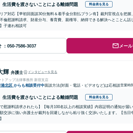
生活費を渡さないことによる離婚問題
料金表を見る
リア対応【💬初回面談30分無料＆着手金分割払プラン有】裁判官視点を把
不倫慰謝料請求、財産分与、養育費、親権等、納得できる解決へとことん話
】子連れ相談可
せ
メール
大輝
弁護士
インタビューを見る
ートアップ法律事務所 新宿支店
市港北区
からも相談受付中
面談方法(対面・電話・ビデオなど)は応相談
営業時間
生活費を渡さないことによる離婚問題
料金表を見る
で慰謝料請求されたら】【毎月100名以上の相談実績】内容証明の通知が届
額交渉に強い弁護士が裁判を回避しながら粘り強く交渉いたします。【当日中
】