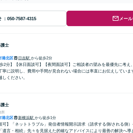
せ
メール
弁護士
市港北区
日吉駅
から徒歩2分
徒歩2分】【休日面談可】【夜間面談可】ご相談者の望みを最優先に考え
丁寧に説明し、費用や手間が見合わない場合には率直にお伝えしています
越しください。
弁護士
務所
市港北区
新横浜駅
から徒歩1分
談可】「ネットトラブル」発信者情報開示請求（請求する側/される側）
「遺言・相続」先々を見据えた的確なアドバイスにより最善の解決へ導