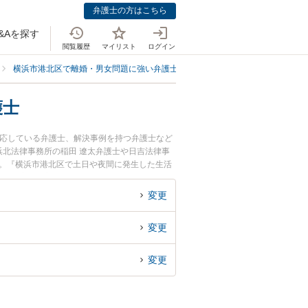
弁護士の方はこちら
&Aを探す
閲覧履歴
マイリスト
ログイン
横浜市港北区で離婚・男女問題に強い弁護士
横浜市港北区で生活費を渡さ
護士
対応している弁護士、解決事例を持つ弁護士など
北法律事務所の稲田 遼太弁護士や日吉法律事
す。『横浜市港北区で土日や夜間に発生した生活
解決の実績豊富な近くの弁護士を検索したい』
りの相談者さんにおすすめです。
変更
変更
変更