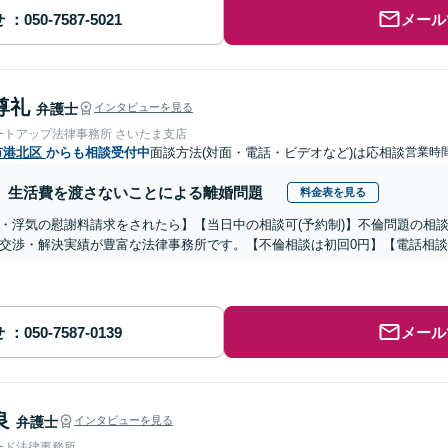
せ
メール
尊礼
弁護士
インタビューを見る
ートアップ法律事務所 さいたま支店
市港北区
からも相談受付中
面談方法(対面・電話・ビデオなど)は応相談
営業時間
生活費を渡さないことによる離婚問題
料金表を見る
・浮気の慰謝料請求をされたら】【当日中の相談可(予約制)】不倫問題の相談
交渉・解決実績が豊富な法律事務所です。【不倫相談は初回0円】【電話相談
せ
メール
良
弁護士
インタビューを見る
ード法律事務所