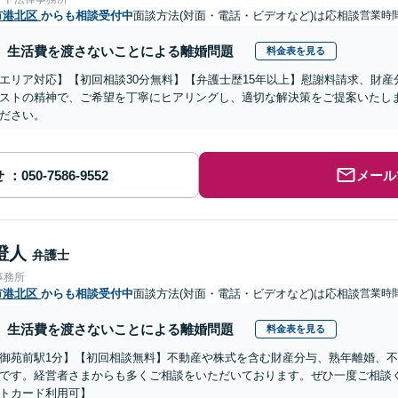
市港北区
からも相談受付中
面談方法(対面・電話・ビデオなど)は応相談
営業時
生活費を渡さないことによる離婚問題
料金表を見る
エリア対応】【初回相談30分無料】【弁護士歴15年以上】慰謝料請求、財
ストの精神で、ご希望を丁寧にヒアリングし、適切な解決策をご提案いたし
ださい。
せ
メール
澄人
弁護士
事務所
市港北区
からも相談受付中
面談方法(対面・電話・ビデオなど)は応相談
営業時間
生活費を渡さないことによる離婚問題
料金表を見る
御苑前駅1分】【初回相談無料】不動産や株式を含む財産分与、熟年離婚、
です。経営者さまからも多くご相談をいただいております。ぜひ一度ご相談
トカード利用可】