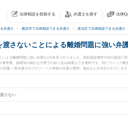
法律相談を投稿する
弁護士を探す
法律Q
る弁護士
横浜市で法律相談できる弁護士
港北区で法律相談できる弁護士
を渡さないことによる離婚問題に強い弁
とによる離婚問題に強い弁護士が5名見つかりました。初回面談無料や休日面談に
や養育費、親権等の細かな分野での絞り込み検索もでき便利です。特にウイング横浜
所の安藤 一章弁護士のプロフィール情報や弁護士費用、強みなどが注目されていま
今すぐに弁護士に相談したい』『生活費を渡さないことによる離婚問題のトラブル
離婚問題を法律相談できる横浜市港北区内の弁護士に相談予約したい』などでお困
渡さない