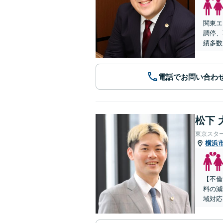
関東エ
調停、
績多数
電話でお問い合わ
松下 
東京スタ
横浜
【不倫
料の減
域対応