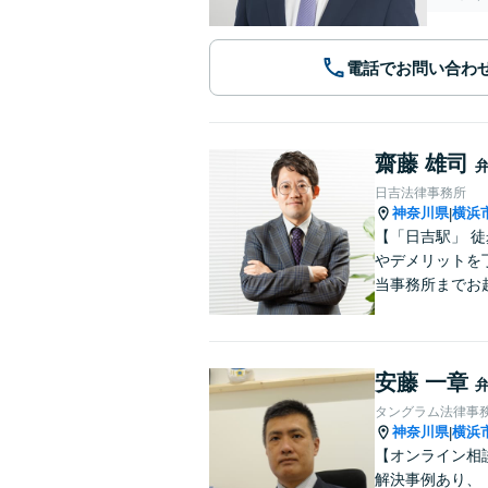
電話でお問い合わ
齋藤 雄司
日吉法律事務所
神奈川県
横浜
|
【「日吉駅」 
やデメリットを
当事務所までお
安藤 一章
タングラム法律事
神奈川県
横浜
|
【オンライン相
解決事例あり、