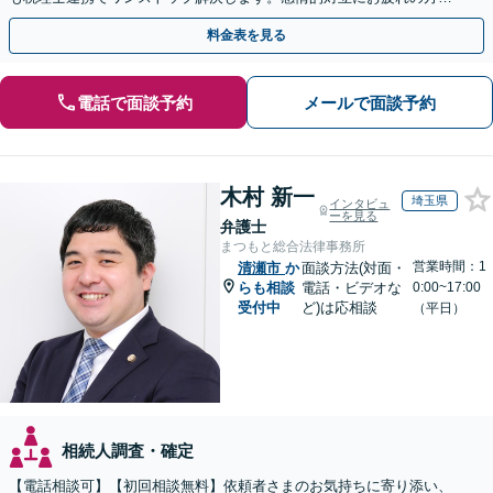
紛争予防をご検討の方も、お気軽にご相談ください。
料金表を見る
電話で面談予約
メールで面談予約
木村 新一
埼玉県
インタビュ
ーを見る
弁護士
まつもと総合法律事務所
営業時間：1
清瀬市
か
面談方法(対面・
らも相談
電話・ビデオな
0:00~17:00
受付中
ど)は応相談
（平日）
相続人調査・確定
【電話相談可】【初回相談無料】依頼者さまのお気持ちに寄り添い、