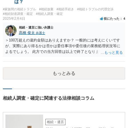
は？
うな事はありますか？ →遺言が有効な場合、優位に立つことはできま
#家族間の相続トラブル
#相続放棄
#相続手続き
#相続トラブルの代理交渉
せんが、お祖父様が認知症であるなどの「遺言が作れないはずの事
#相続財産調査・鑑定
#相続人調査・確定
情」があるならば①遺言無効確認の訴えを起こすのは一つの手です。
2025年2月4日
役にたった
4
それができない場合は②遺留分侵害額請求で争うほかありません。 質
相続・遺言に強い弁護士
問4 相続トラブルの代理交渉は可能でしょうか。 →一般論としては可
髙橋 俊太
弁護士
能ですが、お伺いする内容ですとお祖父様が亡くなられた後に動くこ
とになるでしょう。
＞100万超えの違約金額はありえますか？ 一般的には考えにくいです
が、実際にあり得るかは否かは委任事項や委任後の業務処理状況等に
よるでしょう。 此方での当方回答は以上で終了となりますが、参考に
なりましたら幸いです。
もっとみる
相続人調査・確定に関連する法律相談コラム
相続・遺言