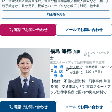
い！遺産分割／遺言書作成／遺留分侵害額請求／相続人調査など。相
続手続きから親や兄弟、親戚とのトラブルなど幅広く対応。他士業と
も連携可能です【出張相談可】【東所沢駅30秒】
料金表を見る
電話でお問い合わせ
メールでお問い合わせ
福島 海都
弁護
インタビューを見
る
士
東京スタートアップ法律事務所 所沢支店
埼
所
所沢駅
か
営業時間：06:30~2
玉
沢
|
2:00（平日）
ら徒歩1分
県
市
【離婚・不倫の慰謝料・刑事事件(加害
者側)・交通事故など】東京スタートア
ップ法律事務所は国内29拠点体制で全
国対応！【ご自宅からの電話相談にも
対応(法律相談は完全予約制)】各分野で
電話でお問い合わせ
メールでお問い合わせ
専門性の高い弁護士が寄り添い解決を