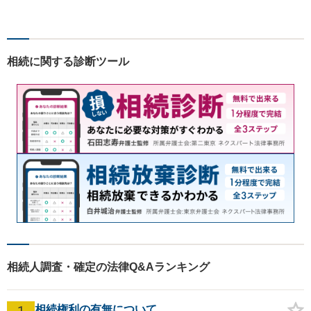
幅広く対応。クレプトマニア
弁護の顕著な実績。夜間の法
律相談・打ち合わせに力を入
れています。【万全のコロナ
相続に関する診断ツール
対策】お気軽にご相談くださ
い。
相続人調査・確定の法律Q&Aランキング
1
相続権利の有無について