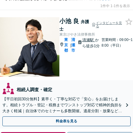
1件中 1-1件を表示
小池 良
弁護
インタビューを見
る
士
東京けやき法律事務所
東
清
清瀬駅
か
営業時間：09:00~1
京
瀬
|
8:00（平日）
ら徒歩1分
都
市
相続人調査・確定
【平日初回30分無料】素早く・丁寧な対応で「安心」をお届けしま
す。相続トラブル・登記・税務までワンストップ対応で精神的負担を
大きく軽減｜自治体でのセミナーも多数開催。遺産分割・放棄などま
ずはお気軽にご相談ください【通知税理士】
料金表を見る