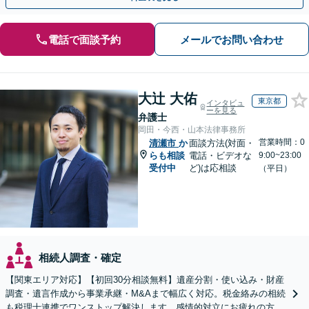
電話で面談予約
メールでお問い合わせ
大辻 大佑
東京都
インタビュ
ーを見る
弁護士
岡田・今西・山本法律事務所
営業時間：0
清瀬市
か
面談方法(対面・
らも相談
電話・ビデオな
9:00~23:00
受付中
ど)は応相談
（平日）
相続人調査・確定
【関東エリア対応】【初回30分相談無料】遺産分割・使い込み・財産
調査・遺言作成から事業承継・M&Aまで幅広く対応。税金絡みの相続
も税理士連携でワンストップ解決します。感情的対立にお疲れの方や