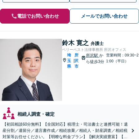
電話でお問い合わせ
メールでお問い合わせ
鈴木 寛之
弁護士
ベリーベスト法律事務所 所沢オフィス
埼
所
所沢駅
か
営業時間：09:30~2
玉
沢
|
1:00（平日）
ら徒歩3分
県
市
相続人調査・確定
【初回相談60分無料】【全国対応】税理士・司法書士と連携可能！遺
産分割／遺留分／遺言書作成／相続放棄／相続人・財産調査／相続税
対策等お任せください。【明瞭な料金プラン】【解決実績豊富】【電