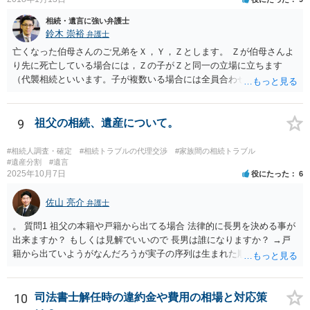
相続・遺言に強い弁護士
鈴木 崇裕
弁護士
亡くなった伯母さんのご兄弟をＸ，Ｙ，Ｚとします。 Ｚが伯母さんよ
り先に死亡している場合には，Ｚの子がＺと同一の立場に立ちます
（代襲相続といいます。子が複数いる場合には全員合わせてＺと同一
の取り分です。）。 Ｘ，Ｙ，Ｚ（またＺの子）はそれぞれ３分の１ず
つの相続分を有していますので， そのことを前提として，遺産分割協
議をすることになります（必ずしも３分の１ずつにしなくても，合意
9
祖父の相続、遺産について。
ができれば構いません。）。 今後の対応としては， ①伯母さんの相続
財産（遺産）の全容を整理する（預貯金，有価証券，不動産等の有無
#相続人調査・確定
#相続トラブルの代理交渉
#家族間の相続トラブル
を調べることになります。） ②相続財産に照らし，相続税の申告の準
#遺産分割
#遺言
2025年10月7日
役にたった
6
備をする（税理士の先生にご相談ください。） ③遺産分割協議をする
（ご本人同士で行っても構いませんし，弁護士に相談することもよろ
佐山 亮介
しいと思います。） ことになります。
弁護士
。 質問1 祖父の本籍や戸籍から出てる場合 法律的に長男を決める事が
出来ますか？ もしくは見解でいいので 長男は誰になりますか？ →戸
籍から出ていようがなんだろうが実子の序列は生まれた順ですから、
先方が後から生まれたならばお父様がお祖父様の長男です。 質問2 遺
書が腹違いの長男に向けてある場合 書かれてる内容が最優先にされる
のですか？ →遺書というのが、法律上の遺言の形式を守っている限り
10
司法書士解任時の違約金や費用の相場と対応策
はそのとおりです。 質問3 父が腹違いの長男に法律的に優位になれそ