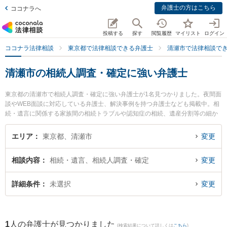
弁護士の方はこちら
ココナラへ
投稿する
探す
閲覧履歴
マイリスト
ログイン
ココナラ法律相談
東京都で法律相談できる弁護士
清瀬市で法律相談で
清瀬市の相続人調査・確定に強い弁護士
東京都の清瀬市で相続人調査・確定に強い弁護士が1名見つかりました。夜間面
談やWEB面談に対応している弁護士、解決事例を持つ弁護士なども掲載中。相
続・遺言に関係する家族間の相続トラブルや認知症の相続、遺産分割等の細か
な分野での絞り込み検索もでき便利です。特に東京けやき法律事務所の小池 良
弁護士のプロフィール情報や弁護士費用、強みなどが注目されています。『清
エリア
東京都、清瀬市
変更
瀬市で土日や夜間に発生した相続人調査・確定のトラブルを今すぐに弁護士に
相談したい』『相続人調査・確定のトラブル解決の実績豊富な近くの弁護士を
相談内容
相続・遺言、相続人調査・確定
変更
検索したい』『初回相談無料で相続人調査・確定を法律相談できる清瀬市内の
弁護士に相談予約したい』などでお困りの相談者さんにおすすめです。
詳細条件
未選択
変更
1
人の弁護士が見つかりました
(検索結果について詳しくは
こちら
)