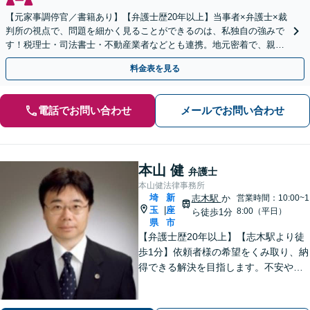
【元家事調停官／書籍あり】【弁護士歴20年以上】当事者×弁護士×裁
判所の視点で、問題を細かく見ることができるのは、私独自の強みで
す！税理士・司法書士・不動産業者などとも連携。地元密着で、親切
＆丁寧にお悩みに寄り添います【所沢駅6分】
料金表を見る
電話でお問い合わせ
メールでお問い合わせ
本山 健
弁護士
本山健法律事務所
埼
新
志木駅
か
営業時間：10:00~1
玉
座
|
8:00（平日）
ら徒歩1分
県
市
【弁護士歴20年以上】【志木駅より徒
歩1分】依頼者様の希望をくみ取り、納
得できる解決を目指します。不安や疑
問に寄り添いながら適切なご説明をい
たします。男女問題・債務整理・刑事