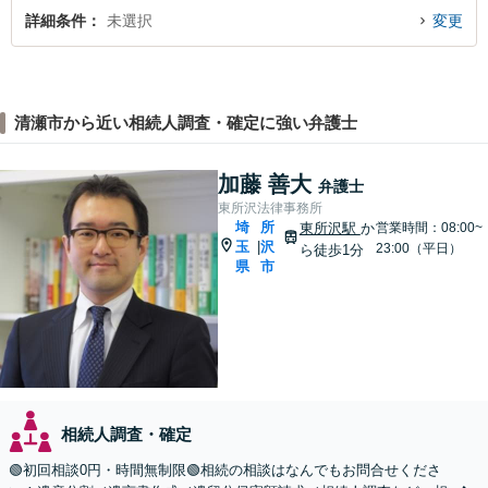
詳細条件
未選択
変更
清瀬市から近い相続人調査・確定に強い弁護士
加藤 善大
弁護士
東所沢法律事務所
埼
所
東所沢駅
か
営業時間：08:00~
玉
沢
|
23:00（平日）
ら徒歩1分
県
市
相続人調査・確定
🟢初回相談0円・時間無制限🟢相続の相談はなんでもお問合せくださ