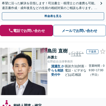
希望に沿った解決を目指します！司法書士・税理士との連携も可能。
遺言書作成・成年後見などの生前の相続対策のご相談も承ります。
【夜間／休日の相談可能】
料金表を見る
電話でお問い合わせ
メールでお問い合わせ
島田 直樹
千葉県
インタビュ
ーを見る
弁護士
佐野総合法律事務所
営業時間：0
清瀬市
か
面談方法(対面・
らも相談
電話・ビデオな
9:00~17:00
受付中
ど)は応相談
（平日）
相続人調査・確定