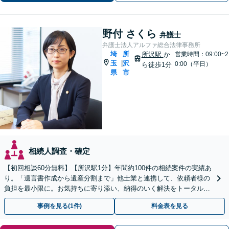
サポートします。
野付 さくら
弁護士
弁護士法人アルファ総合法律事務所
埼
所
所沢駅
か
営業時間：09:00~2
玉
沢
|
0:00（平日）
ら徒歩1分
県
市
相続人調査・確定
【初回相談60分無料】【所沢駅1分】年間約100件の相続案件の実績あ
り。「遺言書作成から遺産分割まで」他士業と連携して、依頼者様の
負担を最小限に。お気持ちに寄り添い、納得のいく解決をトータル・
サポート【当日・夜間（18時まで）の相談可】
事例を見る(1件)
料金表を見る