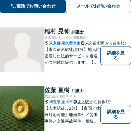
事件／何でも遠慮せずご相談ください
電話でお問い合わせ
メールでお問い合わせ
【初回面談無料（30分まで）】
稲村 晃伸
弁護士
北多摩いちょう法律事務所
東京都
東久留米市
東久留米駅
から徒歩1分
|
【東久留米駅徒歩1分】地元に
詳細を見
密着した法的サービスを迅速
る
かつ的確に提供します。【当
日／夜間／休日対応可能】法
律トラブルでお悩みの方は、
お気軽にご相談ください。ご
納得のいく解決を目指して、
佐藤 直樹
弁護士
全力を尽くします。【法テラ
志木総合法律事務所
ス利用可能】
埼玉県
志木市
志木駅
から徒歩1分
|
【志木駅徒歩1分】【夜間／休
詳細を見
日対応可能】離婚事件／労働
る
事件／交通事故事件／相続事
件／土地建物明渡請求事件等