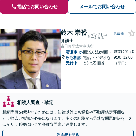
電話でお問い合わせ
メールでお問い合わせ
鈴木 崇裕
東京都
インタビュ
ーを見る
弁護士
吉田修平法律事務所
営業時間：0
清瀬市
か
面談方法(対面・
らも相談
電話・ビデオな
9:00~22:00
受付中
ど)は応相談
（平日）
相続人調査・確定
相続問題を解決するためには，法律以外にも税務や不動産鑑定評価な
ど，幅広い知識が必要になります。多くの経験から迅速な問題解決を
はかり，必要に応じて各種専門家と連携します。
料金表を見る