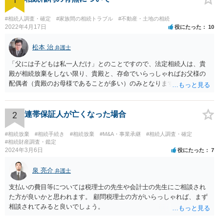
#相続人調査・確定
#家族間の相続トラブル
#不動産・土地の相続
2022年4月17日
役にたった
10
松本 治
弁護士
「父には子どもは私一人だけ」とのことですので、法定相続人は、貴
殿が相続放棄をしない限り、貴殿と、存命でいらっしゃればお父様の
配偶者（貴殿のお母様であることが多い）のみとなります。遺言がな
い限り、「次男」（お父様の弟）らの相続権は発生しません。
2
連帯保証人が亡くなった場合
#相続放棄
#相続手続き
#相続放棄
#M&A・事業承継
#相続人調査・確定
#相続財産調査・鑑定
2024年3月6日
役にたった
7
泉 亮介
弁護士
支払いの費目等については税理士の先生や会計士の先生にご相談され
た方が良いかと思われます。 顧問税理士の方がいらっしゃれば、まず
相談されてみると良いでしょう。