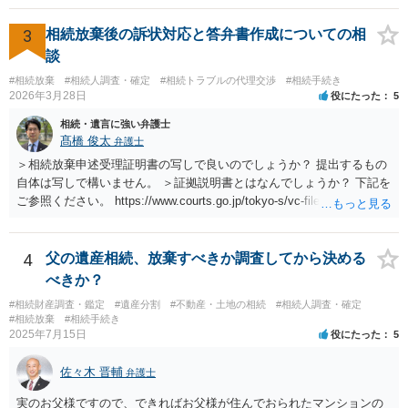
3
相続放棄後の訴状対応と答弁書作成についての相
談
#相続放棄
#相続人調査・確定
#相続トラブルの代理交渉
#相続手続き
2026年3月28日
役にたった
5
相続・遺言に強い弁護士
髙橋 俊太
弁護士
＞相続放棄申述受理証明書の写しで良いのでしょうか？ 提出するもの
自体は写しで構いません。 ＞証拠説明書とはなんでしょうか？ 下記を
ご参照ください。 https://www.courts.go.jp/tokyo-s/vc-files/tokyo-s/file/
14-1kisairei.pdf
4
父の遺産相続、放棄すべきか調査してから決める
べきか？
#相続財産調査・鑑定
#遺産分割
#不動産・土地の相続
#相続人調査・確定
#相続放棄
#相続手続き
2025年7月15日
役にたった
5
佐々木 晋輔
弁護士
実のお父様ですので、できればお父様が住んでおられたマンションの