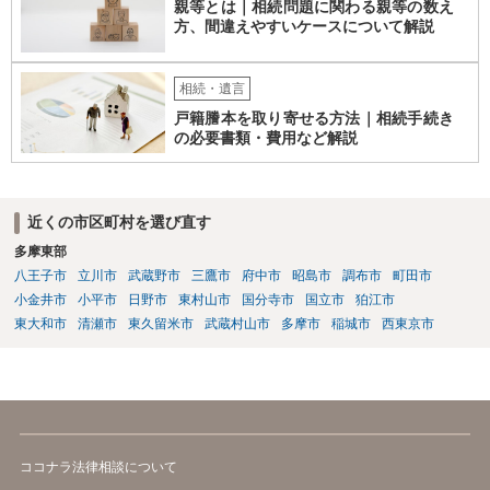
親等とは｜相続問題に関わる親等の数え
方、間違えやすいケースについて解説
相続・遺言
戸籍謄本を取り寄せる方法｜相続手続き
の必要書類・費用など解説
近くの市区町村を選び直す
多摩東部
八王子市
立川市
武蔵野市
三鷹市
府中市
昭島市
調布市
町田市
小金井市
小平市
日野市
東村山市
国分寺市
国立市
狛江市
東大和市
清瀬市
東久留米市
武蔵村山市
多摩市
稲城市
西東京市
ココナラ法律相談について