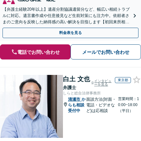
【弁護士経験20年以上】遺産分割協議遺留分など、幅広い相続トラブ
ルに対応。遺言書作成や任意後見など生前対策にも注力中。依頼者さ
まのご意向を反映した納得感の高い解決を目指します【初回来所相談
無料】【電話相談・web面談可】【千葉中央駅5分】
料金表を見る
電話でお問い合わせ
メールでお問い合わせ
白土 文也
東京都
インタビュ
ーを見る
弁護士
しらと総合法律事務所
営業時間：1
清瀬市
か
面談方法(対面・
らも相談
電話・ビデオな
0:00~18:00
受付中
ど)は応相談
（平日）