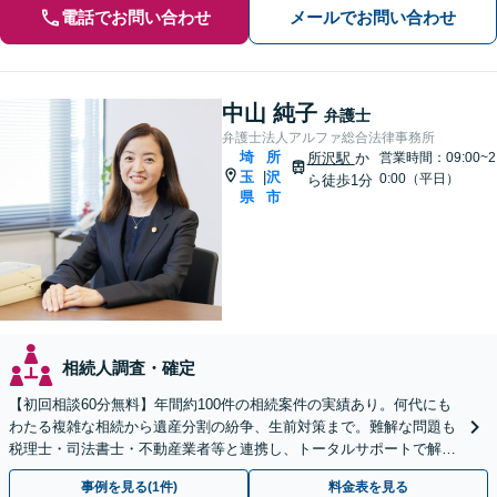
電話でお問い合わせ
メールでお問い合わせ
中山 純子
弁護士
弁護士法人アルファ総合法律事務所
埼
所
所沢駅
か
営業時間：09:00~2
玉
沢
|
0:00（平日）
ら徒歩1分
県
市
相続人調査・確定
【初回相談60分無料】年間約100件の相続案件の実績あり。何代にも
わたる複雑な相続から遺産分割の紛争、生前対策まで。難解な問題も
税理士・司法書士・不動産業者等と連携し、トータルサポートで解決
へ。まずはお気軽にご相談ください【所沢駅徒歩1分】
事例を見る(1件)
料金表を見る