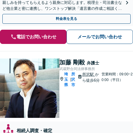
親しみを持ってもらえるよう親身に対応します。税理士・司法書士な
ど他士業と密に連携し、ワンストップ解決「遺言書の作成ご相談くだ
さい／相続での揉め事を未然に防ぐ」【休日・夜間相談可】
料金表を見る
電話でお問い合わせ
メールでお問い合わせ
加藤 剛毅
弁護士
武蔵野合同法律事務所
埼
所
所沢駅
か
営業時間：09:00~2
玉
沢
|
0:00（平日）
ら徒歩6分
県
市
相続人調査・確定