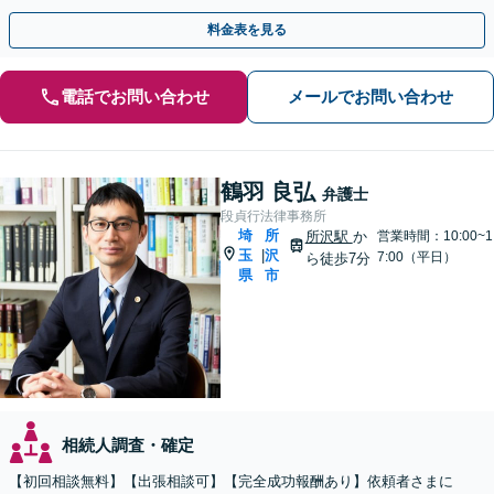
話相談可】
料金表を見る
電話でお問い合わせ
メールでお問い合わせ
鶴羽 良弘
弁護士
段貞行法律事務所
埼
所
所沢駅
か
営業時間：10:00~1
玉
沢
|
7:00（平日）
ら徒歩7分
県
市
相続人調査・確定
【初回相談無料】【出張相談可】【完全成功報酬あり】依頼者さまに