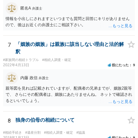
議の内容を前提とした主張をすることが最も有利ですが，ＡＢの相続
匿名A
人は応じない姿勢を示していることから，実現は困難だと思います。
弁護士
主張としては維持しつつも，現実的な解決方法（遺産分割協議の落と
情報を小出しにされますといつまでも質問と回答にキリがありません
しどころ）としては，譲歩することを甘受しなければならないかもし
ので、後はお近くの弁護士にご相談下さい。
れません。
7
「姻族の姻族」は親族に該当しない理由と法的解
釈
#家族間の相続トラブル
#相続人調査・確定
2022年4月13日
役にたった
9
内藤 政信
弁護士
親等図を見れば記載されていますが、配偶者の兄弟までが、姻族2親等
で、 さらにその配偶者は、姻族にあたりませんね。 ネットで確認され
るといいでしょう。
8
独身の伯母の相続について
#相続手続き
#遺産分割
#相続人調査・確定
#協議
2018年1月13日
役にたった
9