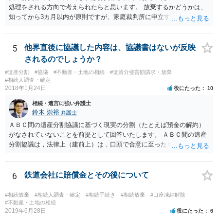
処理をされる方向で考えられたらと思います。 放棄するかどうかは、
知ってから3カ月以内が原則ですが、家庭裁判所に申立すれば3カ月の
期間を伸長することができます。 その間に、財産の状況を調査して、
放棄するかどうか決めることができます。 銀行やサラ金が数年も放置
することはありませんので、数年後に借金が発見される可能性はほぼ
5
他界直後に協議した内容は、協議書はないが反映
ありません。 なお、私が扱った相続放棄を検討していた案件で、期間
されるのでしょうか？
伸長して調査したところ、サラ金に対する過払金など相当な財産が見
#遺産分割
#協議
#不動産・土地の相続
#遺留分侵害額請求・放棄
つかったため相続したという事例がありました。
#相続人調査・確定
2018年1月24日
役にたった
10
相続・遺言に強い弁護士
鈴木 崇裕
弁護士
ＡＢＣ間の遺産分割協議に基づく現実の分割（たとえば預金の解約）
がなされていないことを前提として回答いたします。 ＡＢＣ間の遺産
分割協議は，法律上（建前上）は，口頭で合意に至ったものであって
も有効です。 しかし，口頭で合意したことを立証する方法がありませ
ん。 また，不動産の名義を移転するためには，遺産分割協議書への署
名捺印を得る必要があります。 したがって，残念ながら，「ＡＢＣ間
6
鉄道会社に賠償金とその後について
の遺産分割協議が有効に成立している」という前提に基づく主張は困
難と思われます。 「ＡＢＣ間の遺産分割協議は未了のまま，ＡとＢが
#相続放棄
#相続人調査・確定
#相続手続き
#相続放棄
#口座凍結解除
死亡し，二次相続が発生した」という前提に基づいて協議を進める必
#不動産・土地の相続
2019年6月28日
役にたった
6
要があります。 もちろん，Ｃの立場としては，ＡＢＣ間の遺産分割協