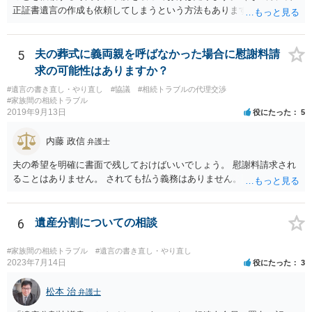
正証書遺言の作成も依頼してしまうという方法もあります） 事前に了
解を取るだけであれば、契約は不要ですし、契約料を払う必要もあり
ません。 遺言執行者に就任し、遺言執行が完了したときの報酬だけ、
弁護士費用としてかかります。 ・亡くなった際に、法務局に預けた自
5
夫の葬式に義両親を呼ばなかった場合に慰謝料請
筆証書遺言の存在を親族がなかったものにされる可能性 ⇒自筆の遺言
求の可能性はありますか？
書を法務局に保管した場合、死亡後、法務局に遺言書の有無を照会す
#遺言の書き直し・やり直し
#協議
#相続トラブルの代理交渉
ることになりますので、「法務局に預けた自筆証書遺言の存在を親族
#家族間の相続トラブル
がなかったもの」にすることはできません。 存在をなかったものにす
2019年9月13日
役にたった
5
るというよりも、遺言の効力を争う（遺言は無効だ）と主張する場合
がありえますが、その予防方法は、遺言者と面談してみないと判断が
内藤 政信
弁護士
難しいです。
夫の希望を明確に書面で残しておけばいいでしょう。 慰謝料請求され
ることはありません。 されても払う義務はありません。
6
遺産分割についての相談
#家族間の相続トラブル
#遺言の書き直し・やり直し
2023年7月14日
役にたった
3
松本 治
弁護士