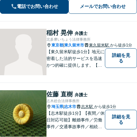
事件／何でも遠慮せずご相談ください
電話でお問い合わせ
メールでお問い合わせ
【初回面談無料（30分まで）】
稲村 晃伸
弁護士
北多摩いちょう法律事務所
東京都
東久留米市
東久留米駅
から徒歩1分
|
【東久留米駅徒歩1分】地元に
詳細を見
密着した法的サービスを迅速
る
かつ的確に提供します。【当
日／夜間／休日対応可能】法
律トラブルでお悩みの方は、
お気軽にご相談ください。ご
納得のいく解決を目指して、
佐藤 直樹
弁護士
全力を尽くします。【法テラ
志木総合法律事務所
ス利用可能】
埼玉県
志木市
志木駅
から徒歩1分
|
【志木駅徒歩1分】【夜間／休
詳細を見
日対応可能】離婚事件／労働
る
事件／交通事故事件／相続事
件／土地建物明渡請求事件等