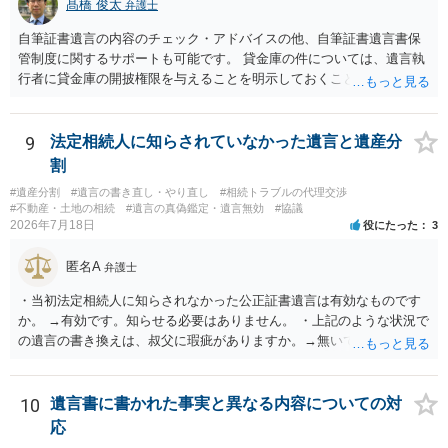
髙橋 俊太
弁護士
自筆証書遺言の内容のチェック・アドバイスの他、自筆証書遺言書保
管制度に関するサポートも可能です。 貸金庫の件については、遺言執
行者に貸金庫の開披権限を与えることを明示しておくことでクリアで
きます。
9
法定相続人に知らされていなかった遺言と遺産分
割
#遺産分割
#遺言の書き直し・やり直し
#相続トラブルの代理交渉
#不動産・土地の相続
#遺言の真偽鑑定・遺言無効
#協議
2026年7月18日
役にたった
3
匿名A
弁護士
・当初法定相続人に知らされなかった公正証書遺言は有効なものです
か。 →有効です。知らせる必要はありません。 ・上記のような状況で
の遺言の書き換えは、叔父に瑕疵がありますか。→無いです。 ・分割
する場合の比率は、現状で、客観的に見てどの程度が妥当と考えられ
ますか。 →本人が自由に決められますので、どこが妥当とは言えない
です。客観的な基準もありません。 ・できれば穏やかに、分割を拒否
10
遺言書に書かれた事実と異なる内容についての対
することはできますか。 →分割を拒否するということは、遺産はいら
応
ないということでしょうか。遺言で、受取を指定されててもいらない