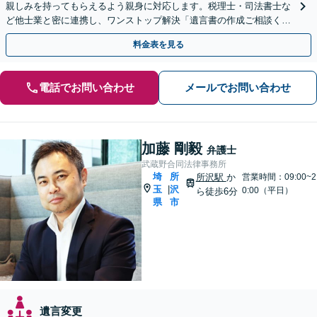
親しみを持ってもらえるよう親身に対応します。税理士・司法書士な
ど他士業と密に連携し、ワンストップ解決「遺言書の作成ご相談くだ
さい／相続での揉め事を未然に防ぐ」【休日・夜間相談可】
料金表を見る
電話でお問い合わせ
メールでお問い合わせ
加藤 剛毅
弁護士
武蔵野合同法律事務所
埼
所
所沢駅
か
営業時間：09:00~2
玉
沢
|
0:00（平日）
ら徒歩6分
県
市
遺言変更