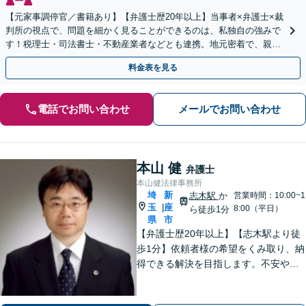
【元家事調停官／書籍あり】【弁護士歴20年以上】当事者×弁護士×裁
判所の視点で、問題を細かく見ることができるのは、私独自の強みで
す！税理士・司法書士・不動産業者などとも連携。地元密着で、親切
＆丁寧にお悩みに寄り添います【所沢駅6分】
料金表を見る
電話でお問い合わせ
メールでお問い合わせ
本山 健
弁護士
本山健法律事務所
埼
新
志木駅
か
営業時間：10:00~1
玉
座
|
8:00（平日）
ら徒歩1分
県
市
【弁護士歴20年以上】【志木駅より徒
歩1分】依頼者様の希望をくみ取り、納
得できる解決を目指します。不安や疑
問に寄り添いながら適切なご説明をい
たします。男女問題・債務整理・刑事