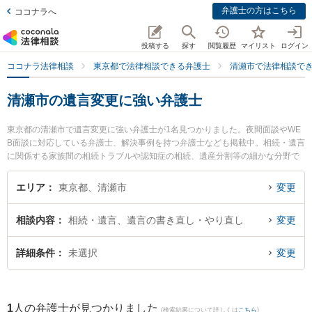
弁護士の方はこちら
ココナラへ
投稿する
探す
閲覧履歴
マイリスト
ログイン
ココナラ法律相談
東京都で法律相談できる弁護士
清瀬市で法律相談で
清瀬市の遺言変更に強い弁護士
東京都の清瀬市で遺言変更に強い弁護士が1名見つかりました。夜間面談やWE
B面談に対応している弁護士、解決事例を持つ弁護士なども掲載中。相続・遺言
に関係する家族間の相続トラブルや認知症の相続、遺産分割等の細かな分野で
の絞り込み検索もでき便利です。特に東京けやき法律事務所の小池 良弁護士の
プロフィール情報や弁護士費用、強みなどが注目されています。『清瀬市で土
エリア
東京都、清瀬市
変更
日や夜間に発生した遺言変更のトラブルを今すぐに弁護士に相談したい』『遺
言変更のトラブル解決の実績豊富な近くの弁護士を検索したい』『初回相談無
相談内容
相続・遺言、遺言の書き直し・やり直し
変更
料で遺言変更を法律相談できる清瀬市内の弁護士に相談予約したい』などでお
困りの相談者さんにおすすめです。
詳細条件
未選択
変更
1
人の弁護士が見つかりました
(検索結果について詳しくは
こちら
)