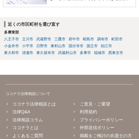
近くの市区町村を選び直す
多摩東部
八王子市
立川市
武蔵野市
三鷹市
府中市
昭島市
調布市
町田市
小金井市
小平市
日野市
東村山市
国分寺市
国立市
狛江市
東大和市
清瀬市
東久留米市
武蔵村山市
多摩市
稲城市
西東京市
ココナラ法律相談について
ココナラ法律相談とは
ご意見・ご要望
法律Q&A
利用規約
法律相談コラム
プライバシーポリシー
ココナラとは
外部送信ポリシー
よくあるご質問
掲載をご検討の弁護士の方