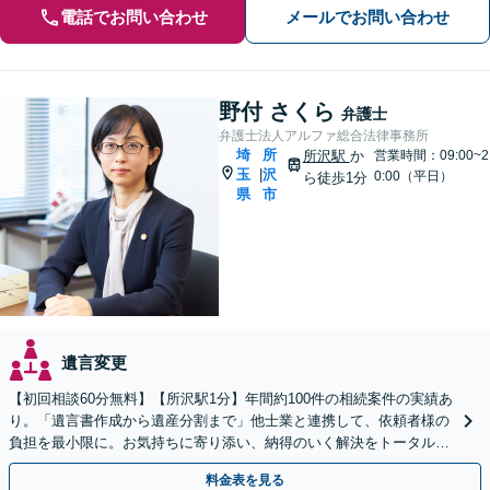
電話でお問い合わせ
メールでお問い合わせ
野付 さくら
弁護士
弁護士法人アルファ総合法律事務所
埼
所
所沢駅
か
営業時間：09:00~2
玉
沢
|
0:00（平日）
ら徒歩1分
県
市
遺言変更
【初回相談60分無料】【所沢駅1分】年間約100件の相続案件の実績あ
り。「遺言書作成から遺産分割まで」他士業と連携して、依頼者様の
負担を最小限に。お気持ちに寄り添い、納得のいく解決をトータル・
サポート【当日・夜間（18時まで）の相談可】
料金表を見る