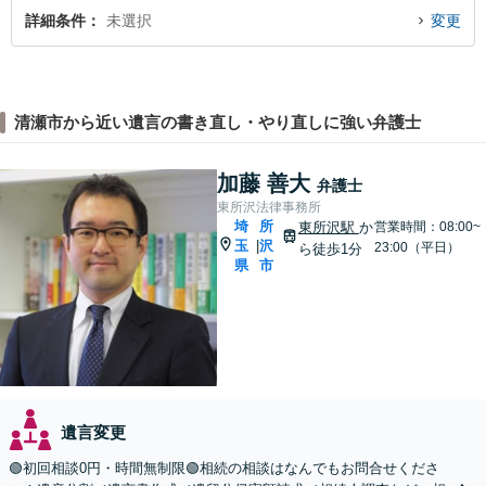
詳細条件
未選択
変更
清瀬市から近い遺言の書き直し・やり直しに強い弁護士
加藤 善大
弁護士
東所沢法律事務所
埼
所
東所沢駅
か
営業時間：08:00~
玉
沢
|
23:00（平日）
ら徒歩1分
県
市
遺言変更
🟢初回相談0円・時間無制限🟢相続の相談はなんでもお問合せくださ