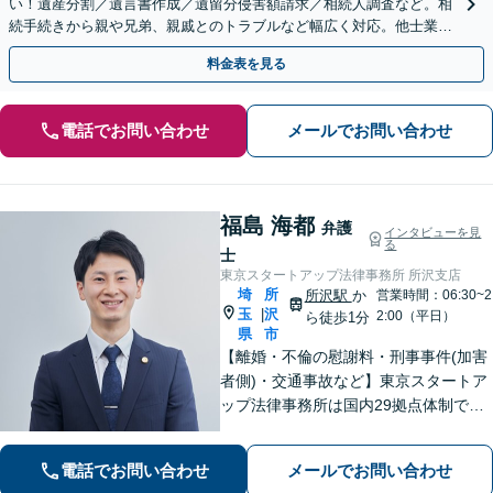
い！遺産分割／遺言書作成／遺留分侵害額請求／相続人調査など。相
続手続きから親や兄弟、親戚とのトラブルなど幅広く対応。他士業と
も連携可能です【出張相談可】【東所沢駅30秒】
料金表を見る
電話でお問い合わせ
メールでお問い合わせ
福島 海都
弁護
インタビューを見
る
士
東京スタートアップ法律事務所 所沢支店
埼
所
所沢駅
か
営業時間：06:30~2
玉
沢
|
2:00（平日）
ら徒歩1分
県
市
【離婚・不倫の慰謝料・刑事事件(加害
者側)・交通事故など】東京スタートア
ップ法律事務所は国内29拠点体制で全
国対応！【ご自宅からの電話相談にも
対応(法律相談は完全予約制)】各分野で
電話でお問い合わせ
メールでお問い合わせ
専門性の高い弁護士が寄り添い解決を