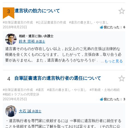
してもらって 診断書を取得して、公証役場へ行って公正証書遺言を
作成するのがよいと思います。 将来争われることが見込まれること
3
遺言状の効力について
から、弁護士に依頼して手続きを進めた方がよいと思います。
#自筆証書遺言の作成
#公正証書遺言の作成
#遺言の書き直し・やり直し
2018年8月23日
役にたった
6
相続・遺言に強い弁護士
鈴木 崇裕
弁護士
遺言書そのものが存在しない以上，お父上のご兄弟の主張は法律的な
根拠を全く欠くものになります。 したがって，主張自体，取り合う必
要がありません。 また，遺言書があろうがなかろうが，お父上のご兄
弟と面会しなければならない義務はもともとありません。 峰岸先生の
ご回答にもありますが， 代理人弁護士をたてて，その弁護士から相手
方に対して， ・相続に関する主張は法的根拠がなく，一切応じないこ
4
自筆証書遺言の遺言執行者の選任について
と ・今後一切の連絡をしてこないでほしいこと ・連絡を継続してくる
ようであれば警察への通報や法的措置も辞さないこと などを記載した
#自筆証書遺言の作成
#遺言
#遺言の書き直し・やり直し
#不動産・土地の相続
書面を発送してもらうことがよろしいように思います。
#相続トラブルの代理交渉
2023年6月25日
役にたった
3
大石 誠
弁護士
・遺言執行者を専門家に依頼するには ⇒事前に遺言執行者に就任する
ことを依頼する専門家に了解を取っておけば足ります。（その方に公