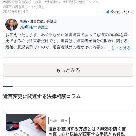
#遺留分侵害額請求・放棄
#生前贈与
#家族間の相続トラブル
と拒否することはできます。理由を説明する必要はありません。
#遺言の書き直し・やり直し
2023年9月14日
役にたった
1
相続・遺言に強い弁護士
尾崎 祐一
弁護士
お答えいたします。不公平な公正証書遺言であっても遺言の内容を変
更できるのは遺言者だけです。遺言は，遺言者が自分の財産に関する
最後の意思表示ですので，遺言者以外の者がその内容を左右させるこ
とはできません。たとえ間違っていても誰かがその内容を変更するこ
とはできないのです。
もっとみる
遺言変更に関連する法律相談コラム
相続・遺言
遺言を撤回する方法とは？無効を防ぐ書
き直し方と親族が変更する手続きも解説