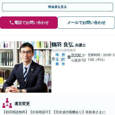
話相談可】
料金表を見る
電話でお問い合わせ
メールでお問い合わせ
鶴羽 良弘
弁護士
段貞行法律事務所
埼
所
所沢駅
か
営業時間：10:00~1
玉
沢
|
7:00（平日）
ら徒歩7分
県
市
遺言変更
【初回相談無料】【出張相談可】【完全成功報酬あり】依頼者さまに