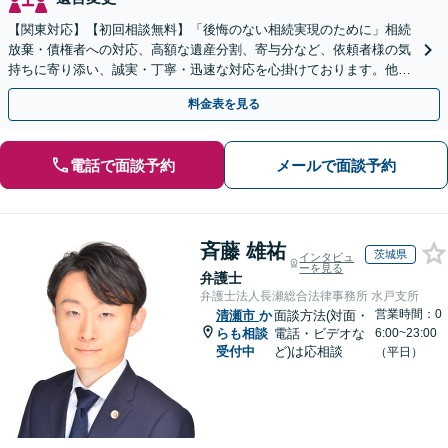
【関東対応】【初回相談無料】「後悔のない相続実現のために」相続
放棄・債権者への対応、高額な遺産分割、寄与分など、依頼者様の気
持ちに寄り添い、誠実・丁寧・迅速な対応を心掛けております。他士
業とも連携し円滑な相続を目指します【夜間相談可】
料金表を見る
電話で面談予約
メールで面談予約
斉藤 雄祐
茨城県
インタビュ
ーを見る
弁護士
弁護士法人長瀬総合法律事務所 水戸支所
営業時間：0
清瀬市
か
面談方法(対面・
らも相談
電話・ビデオな
6:00~23:00
受付中
ど)は応相談
（平日）