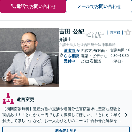
電話でお問い合わせ
メールでお問い合わせ
吉田 公紀
東京都
インタビュ
ーを見る
弁護士
弁護士法人池袋吉田総合法律事務所
営業時間：0
清瀬市
か
面談方法(対面・
らも相談
電話・ビデオな
9:30~18:30
受付中
ど)は応相談
（平日）
遺言変更
【初回面談無料】遺産分割の交渉や遺留分侵害額請求に豊富な経験と
実績あり！「とにかく一円でも多く獲得してほしい」「とにかく早く
解決してほしい」など、お一人おひとりのニーズに合わせた解決を目
指します【WEB面談可】
料金表を見る