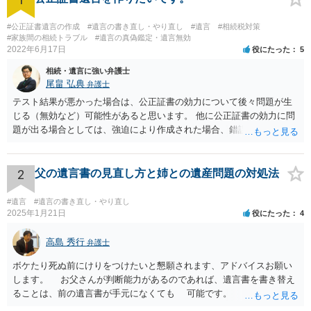
#公正証書遺言の作成
#遺言の書き直し・やり直し
#遺言
#相続税対策
#家族間の相続トラブル
#遺言の真偽鑑定・遺言無効
2022年6月17日
役にたった
5
相続・遺言に強い弁護士
尾畠 弘典
弁護士
テスト結果が悪かった場合は、公正証書の効力について後々問題が生
じる（無効など）可能性があると思います。 他に公正証書の効力に問
題が出る場合としては、強迫により作成された場合、錯誤（勘違い）
の場合などがあります。 遺言の対象となる財産の多寡などにもよりま
すが、弁護士に作成を依頼する場合は、１０～数十万円程度になるケ
ースが多いと思います。 報酬体系は、弁護士ごとに異なりますので一
2
父の遺言書の見直し方と姉との遺産問題の対処法
律の基準はありません。
#遺言
#遺言の書き直し・やり直し
2025年1月21日
役にたった
4
高島 秀行
弁護士
ボケたり死ぬ前にけりをつけたいと懇願されます、アドバイスお願い
します。 お父さんが判断能力があるのであれば、遺言書を書き替え
ることは、前の遺言書が手元になくても 可能です。 将来遺言の効
力が争われますから、医師にお父さんが判断能力があるかどうか検査