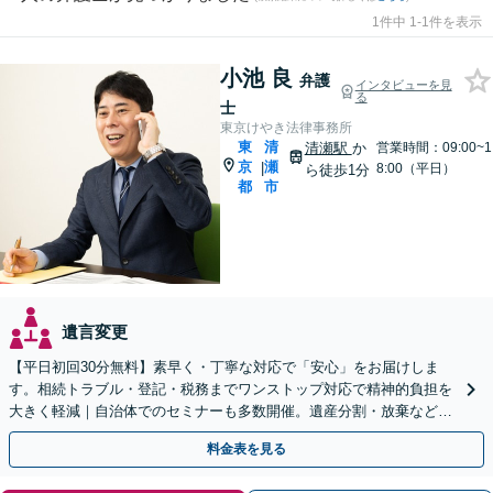
1件中 1-1件を表示
小池 良
弁護
インタビューを見
る
士
東京けやき法律事務所
東
清
清瀬駅
か
営業時間：09:00~1
京
瀬
|
8:00（平日）
ら徒歩1分
都
市
遺言変更
【平日初回30分無料】素早く・丁寧な対応で「安心」をお届けしま
す。相続トラブル・登記・税務までワンストップ対応で精神的負担を
大きく軽減｜自治体でのセミナーも多数開催。遺産分割・放棄などま
ずはお気軽にご相談ください【通知税理士】
料金表を見る