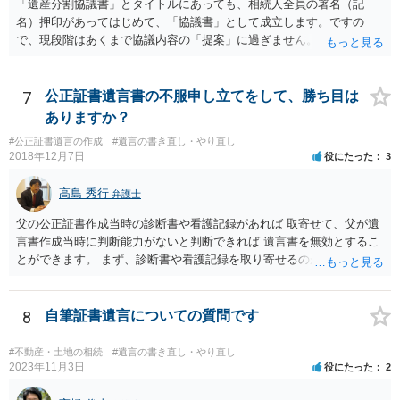
「遺産分割協議書」とタイトルにあっても、相続人全員の署名（記
名）押印があってはじめて、「協議書」として成立します。ですの
で、現段階はあくまで協議内容の「提案」に過ぎません。 納得がいか
なければ、署名（記名）押印を拒むことです。１人でも拒むと協議不
成立となります。その場合、成立させたい相続人が、家庭裁判所に遺
産分割調停を申し立てなければなりません。 なお、弁護士の送付状
7
公正証書遺言書の不服申し立てをして、勝ち目は
は、通常、相続人全員分の（本件であれば４通の）「遺産分割協議
ありますか？
書」を作成するところ、１通だけの作成にとどめる理由が書かれてい
#公正証書遺言の作成
#遺言の書き直し・やり直し
るものです。
2018年12月7日
役にたった
3
高島 秀行
弁護士
父の公正証書作成当時の診断書や看護記録があれば 取寄せて、父が遺
言書作成当時に判断能力がないと判断できれば 遺言書を無効とするこ
とができます。 まず、診断書や看護記録を取り寄せるのが重要となり
ます。 ご自分で取り寄せるか、弁護士に取り寄せてもらうかしたらよ
いと思います。
8
自筆証書遺言についての質問です
#不動産・土地の相続
#遺言の書き直し・やり直し
2023年11月3日
役にたった
2