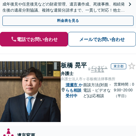
成年後見や任意後見などの財産管理、遺言書作成、死後事務、相続発
生後の遺産分割協議、複雑な遺留分請求まで、一貫して対応！他士業
との連携力を活かした最適解の追求【WEB面談対応】
料金表を見る
電話でお問い合わせ
メールでお問い合わせ
板橋 晃平
東京都
インタビュ
ーを見る
弁護士
弁護士法人市ヶ谷板橋法律事務所
営業時間：0
清瀬市
か
面談方法(対面・
らも相談
電話・ビデオな
9:00~20:00
受付中
ど)は応相談
（平日）
遺言変更