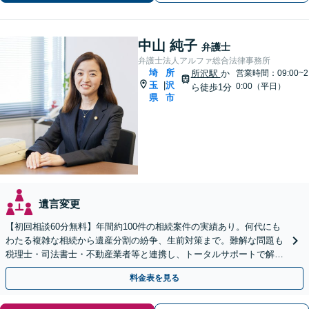
サポートします。
中山 純子
弁護士
弁護士法人アルファ総合法律事務所
埼
所
所沢駅
か
営業時間：09:00~2
玉
沢
|
0:00（平日）
ら徒歩1分
県
市
遺言変更
【初回相談60分無料】年間約100件の相続案件の実績あり。何代にも
わたる複雑な相続から遺産分割の紛争、生前対策まで。難解な問題も
税理士・司法書士・不動産業者等と連携し、トータルサポートで解決
へ。まずはお気軽にご相談ください【所沢駅徒歩1分】
料金表を見る