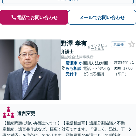
電話でお問い合わせ
メールでお問い合わせ
野澤 孝有
東京都
インタビュ
ーを見る
弁護士
至誠総合法律事務所
営業時間：1
清瀬市
か
面談方法(対面・
らも相談
電話・ビデオな
0:00~17:00
受付中
ど)は応相談
（平日）
遺言変更
【相続問題に強い弁護士です！】【電話相談可】遺産分割協議／不動
産相続／遺言書作成など、幅広く対応できます。「優しく、迅速、丁
寧な対応」を信条にしております。経験豊富な弁護士として相談者様