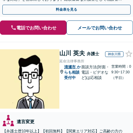
のため全力を尽くします。お気軽にご相談ください。
料金表を見る
電話でお問い合わせ
メールでお問い合わせ
山川 英夫
弁護士
神奈川県
延命法律事務所
営業時間：0
清瀬市
か
面談方法(対面・
らも相談
電話・ビデオな
9:30~17:30
受付中
ど)は応相談
（平日）
遺言変更
【弁護士歴10年以上】【初回無料】【関東エリア対応】ご高齢の方の