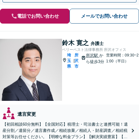
電話でお問い合わせ
メールでお問い合わせ
鈴木 寛之
弁護士
ベリーベスト法律事務所 所沢オフィス
埼
所
所沢駅
か
営業時間：09:30~2
玉
沢
|
1:00（平日）
ら徒歩3分
県
市
遺言変更
【初回相談60分無料】【全国対応】税理士・司法書士と連携可能！遺
産分割／遺留分／遺言書作成／相続放棄／相続人・財産調査／相続税
対策等お任せください。【明瞭な料金プラン】【解決実績豊富】【電