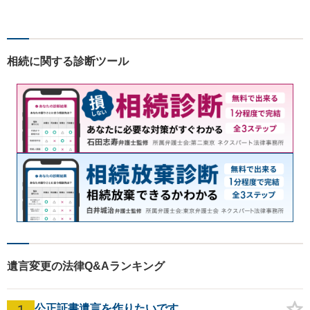
幅広く対応。クレプトマニア
弁護の顕著な実績。夜間の法
律相談・打ち合わせに力を入
れています。【万全のコロナ
相続に関する診断ツール
対策】お気軽にご相談くださ
い。
遺言変更の法律Q&Aランキング
1
公正証書遺言を作りたいです。