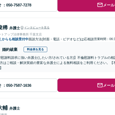
せ
メール
俊稀
弁護士
インタビューを見る
ートアップ法律事務所 千葉支店
市
からも相談受付中
面談方法(対面・電話・ビデオなど)は応相談
営業時間：06:3
婚約破棄
料金表を見る
/慰謝料請求に強い弁護士(したい方/されている方)】不倫慰謝料トラブルの相
方はご相談・解決実績の豊富な弁護士による無料相談をご利用ください。【
】
せ
メール
大輔
弁護士
事務所