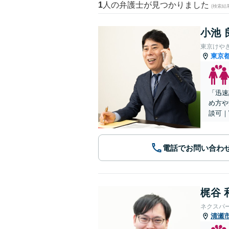
1
人の弁護士が見つかりました
(検索結
小池 
東京けや
東京
「迅速
め方や
談可｜
電話でお問い合わ
梶谷 
ネクスパ
清瀬