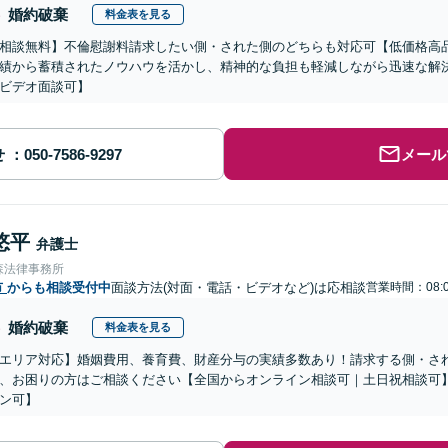
婚約破棄
料金表を見る
相談無料】不倫慰謝料請求したい側・された側のどちらも対応可【低価格高品
績から蓄積されたノウハウを活かし、精神的な負担も軽減しながら迅速な解
ビデオ面談可】
せ
メール
悠平
弁護士
森法律事務所
市
からも相談受付中
面談方法(対面・電話・ビデオなど)は応相談
営業時間：08:0
婚約破棄
料金表を見る
エリア対応】婚姻費用、養育費、財産分与の実績多数あり！請求する側・さ
、お困りの方はご相談ください【全国からオンライン相談可｜土日祝相談可
ン可】