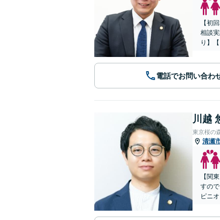
【初回
相談実
り】【
電話でお問い合わ
川越 
東京桜の
清瀬
【関東
すので
ピニオ