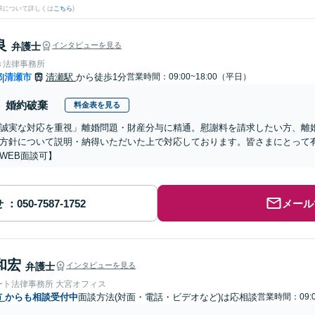
果について詳しくは
こちら
)
良
弁護士
インタビューを見る
き法律事務所
都
清瀬市
清瀬駅
から徒歩1分
営業時間：09:00~18:00（平日）
|
婚約破棄
料金表を見る
誠実な対応を重視」離婚問題・財産分与に精通。慰謝料を請求したい方、離
方針について説明・納得いただいた上で対応しております。皆さまにとって
WEB面談可】
せ
メール
和宏
弁護士
インタビューを見る
ート法律事務所 大宮オフィス
市
からも相談受付中
面談方法(対面・電話・ビデオなど)は応相談
営業時間：09:0