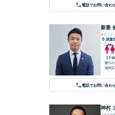
電話でお問い合わ
新妻 
東京スタ
清瀬
【不倫
困りの
域対応
電話でお問い合わ
神村 
清風法律