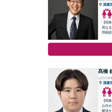
清瀬
【関東
異なる
間相談
髙橋 
山田法律
清瀬
【関東
お任せ
解決を