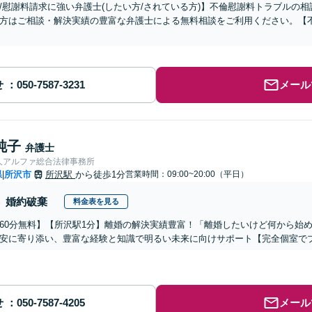
/慰謝料請求に強い弁護士(したい方/されている方)】不倫慰謝料トラブルの相
方はご相談・解決実績の豊富な弁護士による無料相談をご利用ください。【
せ
メール
純子
弁護士
人アルファ総合法律事務所
県
所沢市
所沢駅
から徒歩1分
営業時間：09:00~20:00（平日）
|
婚約破棄
料金表を見る
60分無料】【所沢駅1分】離婚の解決実績豊富！「離婚したいけど何から始
安に寄り添い、豊富な経験と知識で明るい未来に向けサポート【完全個室で
せ
メール