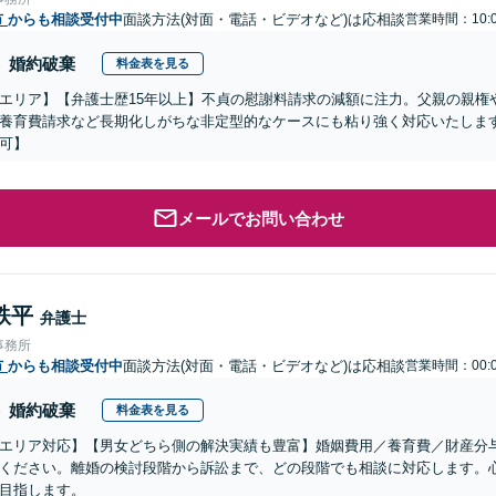
市
からも相談受付中
面談方法(対面・電話・ビデオなど)は応相談
営業時間：10:0
婚約破棄
料金表を見る
エリア】【弁護士歴15年以上】不貞の慰謝料請求の減額に注力。父親の親権
養育費請求など長期化しがちな非定型的なケースにも粘り強く対応いたします
可】
メールでお問い合わせ
鉄平
弁護士
事務所
市
からも相談受付中
面談方法(対面・電話・ビデオなど)は応相談
営業時間：00:0
婚約破棄
料金表を見る
エリア対応】【男女どちら側の解決実績も豊富】婚姻費用／養育費／財産分
ください。離婚の検討段階から訴訟まで、どの段階でも相談に対応します。
目指します。