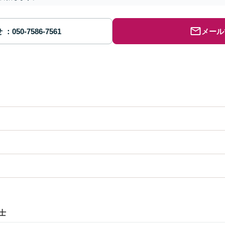
せ
メール
士