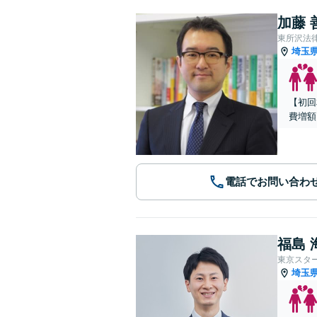
加藤 
東所沢法
埼玉
【初回
費増額
電話でお問い合わ
福島 
東京スタ
埼玉