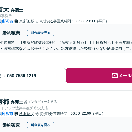
善大
弁護士
律事務所
県
所沢市
東所沢駅
から徒歩1分
営業時間：08:00~23:00（平日）
|
婚約破棄
料金表を見る
相談無料】【東所沢駅徒歩30秒】【深夜早朝対応】【土日祝対応】中高年離
・減額請求などはお任せください。双方納得した後腐れがない解決に向けて
せ
メール
海都
弁護士
インタビューを見る
ートアップ法律事務所 所沢支店
県
所沢市
所沢駅
から徒歩1分
営業時間：06:30~22:00（平日）
|
婚約破棄
料金表を見る